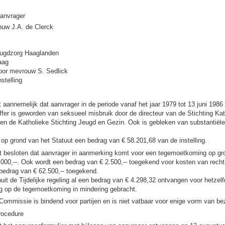
aanvrager
ouw J.A. de Clerck
eugdzorg Haaglanden
Haag
oor mevrouw S. Sedlick
nstelling
aannemelijk dat aanvrager in de periode vanaf het jaar 1979 tot 13 juni 1986 (
offer is geworden van seksueel misbruik door de directeur van de Stichting Kat
n de Katholieke Stichting Jeugd en Gezin. Ook is gebleken van substantiële
op grond van het Statuut een bedrag van € 58.201,68 van de instelling.
 besloten dat aanvrager in aanmerking komt voor een tegemoetkoming op gro
.000,--. Ook wordt een bedrag van € 2.500,-- toegekend voor kosten van rechts
bedrag van € 62.500,-- toegekend.
uit de Tijdelijke regeling al een bedrag van € 4.298,32 ontvangen voor hetzelf
ag op de tegemoetkoming in mindering gebracht.
Commissie is bindend voor partijen en is niet vatbaar voor enige vorm van b
procedure