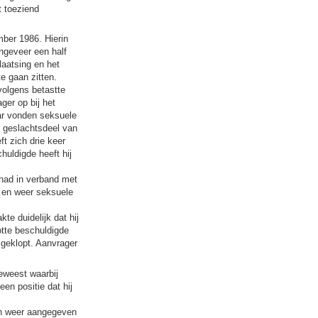
t toeziend
mber 1986. Hierin
ongeveer een half
laatsing en het
e gaan zitten.
olgens betastte
ger op bij het
aar vonden seksuele
 geslachtsdeel van
ft zich drie keer
huldigde heeft hij
had in verband met
r en weer seksuele
e duidelijk dat hij
otte beschuldigde
geklopt. Aanvrager
eweest waarbij
en positie dat hij
en weer aangegeven