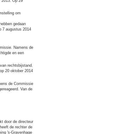
s 2013. Op 29
nstelling om
e hebben gedaan
p 7 augustus 2014
ommissie. Namens de
chtigde en een
van rechtsbijstand.
 op 20 oktober 2014
amens de Commissie
gereageerd. Van de
kt door de directeur
heeft de rechter de
ming 's-Gravenhage