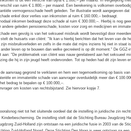
nkomen is dit een verschil van bijna € 1.000,-- per maand. In vergelijking m
verschil van ruim € 1.800,-- per maand. Een berekening is volkomen overbodi
antiële vermogensschade heeft geleden. Ter illustratie wordt aangegeven dat 
hade enkel door verlies van inkomsten al ruim € 160.000,-- bedraagt.
odaal inkomen bedraagt deze schade al ruim € 300.000,--. Hierbij is nog gee
 andere geleden pensioenschade, kosten voor zorg en medicijnen en immate
hade een gevolg is van het seksueel misbruik wordt bevestigd door meerdere
 stelt de huisarts van cliënt: "Ik kan u hierbij berichten dat het leven van de h
zijn misbruikverleden en zelfs in die mate dat mijns inziens hij niet in staat i
 ander leven op te bouwen dan welke gecreëerd is op dit moment." De GGZ-in
 aan: "De problematiek van cliënt was nauw gerelateerd aan het seksueel mi
zing die hij in zijn jeugd heeft ondervonden. Tot op heden had dit zijn leven e
de aanvraag gegrond te verklaren en hem een tegemoetkoming op basis van c
eriële en immateriële schade van aanvrager overduidelijk meer dan € 100.000
het bedrag te bepalen op € 100.000,--.
vrager om kosten van rechtsbijstand. Zie hiervoor kopje 7.
ooralsnog niet tot het sluitende oordeel dat de instelling in juridische zin rech
e Kinderbescherming. De instelling stelt dat de Stichting Bureau Jeugdzorg H
ugdzorg Zuid-Holland zijn ontstaan na een juridische fusie in 2003 van de Sti
hting Zuid-Holland Noord. Deze Stichting Den Haag is weer ontstaan na een 