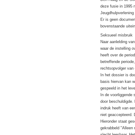
deze fusie in 1995 
Jeugdhulpverlening 
Er is geen document
bovenstaande uitein
Seksueel misbruik
Naar aanlelding van
waar de instelling o
heeft over de perio
betreffende periode,
rechtsopvolger van
In het dossier is d
basis hiervan kan w
gespeeld in het lev
In de voorliggende 
door beschuldigde. 
indruk heeft van ee
niet geaccepteerd. D
Hieronder staat gesc
gekrabbeld "Alleen 
slecht leesbaar. Het