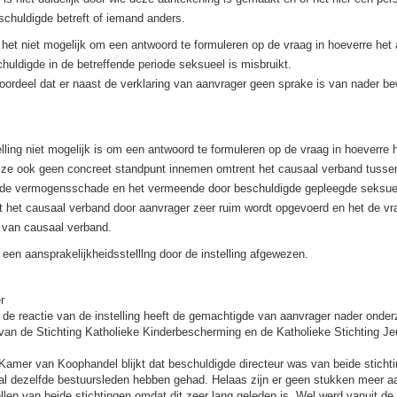
chuldigde betreft of iemand anders.
s het niet mogelijk om een antwoord te formuleren op de vraag in hoeverre het 
huldigde in de betreffende periode seksueel is misbruikt.
 oordeel dat er naast de verklaring van aanvrager geen sprake is van nader bew
elling niet mogelijk is om een antwoord te formuleren op de vraag in hoeverre 
n ze ook geen concreet standpunt innemen omtrent het causaal verband tusse
de vermogensschade en het vermeende door beschuldigde gepleegde seksuee
 het causaal verband door aanvrager zeer ruim wordt opgevoerd en het de vra
 van causaal verband.
een aansprakelijkheidsstelllng door de instelling afgewezen.
er
 de reactie van de instelling heeft de gemachtigde van aanvrager nader onde
van de Stichting Katholieke Kinderbescherming en de Katholieke Stichting J
Kamer van Koophandel blijkt dat beschuldigde directeur was van beide stichtin
lal dezelfde bestuursleden hebben gehad. Helaas zijn er geen stukken meer a
ellen van beide stichtingen omdat dit zeer lang geleden is. Wel werd vanuit d