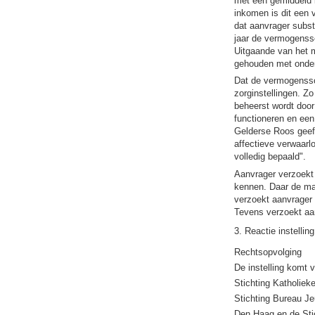
met een gemiddeld i
inkomen is dit een 
dat aanvrager subst
jaar de vermogenssc
Uitgaande van het m
gehouden met onder
Dat de vermogenssc
zorginstellingen. Zo
beheerst wordt door 
functioneren en een
Gelderse Roos geeft
affectieve verwaarlo
volledig bepaald".
Aanvrager verzoekt 
kennen. Daar de mat
verzoekt aanvrager 
Tevens verzoekt aan
3. Reactie instelling
Rechtsopvolging
De instelling komt v
Stichting Katholiek
Stichting Bureau Je
Den Haag en de Stic