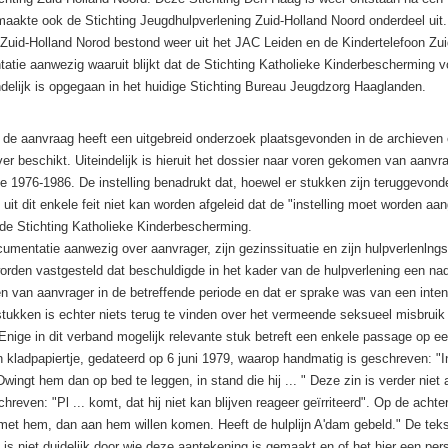
maakte ook de Stichting Jeugdhulpverlening Zuid-Holland Noord onderdeel uit.
Zuid-Holland Norod bestond weer uit het JAC Leiden en de Kindertelefoon Zu
atie aanwezig waaruit blijkt dat de Stichting Katholieke Kinderbescherming 
delijk is opgegaan in het huidige Stichting Bureau Jeugdzorg Haaglanden.
 de aanvraag heeft een uitgebreid onderzoek plaatsgevonden in de archieven
ver beschikt. Uiteindelijk is hieruit het dossier naar voren gekomen van aanvr
de 1976-1986. De instelling benadrukt dat, hoewel er stukken zijn teruggevond
 uit dit enkele feit niet kan worden afgeleid dat de "instelling moet worden aa
 de Stichting Katholieke Kinderbescherming.
ocumentatie aanwezig over aanvrager, zijn gezinssituatie en zijn hulpverlenln
orden vastgesteld dat beschuldigde in het kader van de hulpverlening een nadr
en van aanvrager in de betreffende periode en dat er sprake was van een inten
stukken is echter niets terug te vinden over het vermeende seksueel misbruik
Enige in dit verband mogelijk relevante stuk betreft een enkele passage op een
n kladpapiertje, gedateerd op 6 juni 1979, waarop handmatig is geschreven: "I
wingt hem dan op bed te leggen, in stand die hij ... " Deze zin is verder niet
hreven: "Pl ... komt, dat hij niet kan blijven reageer geïrriteerd". Op de achte
met hem, dan aan hem willen komen. Heeft de hulplijn A'dam gebeld." De teks
 is niet duidelijk door wie deze aantekening is gemaakt en of het hier een per