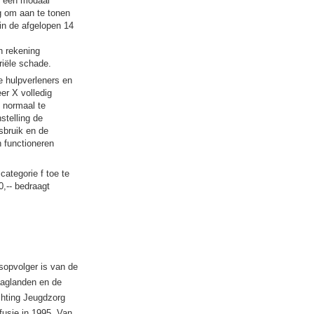
et een modaal
g om aan te tonen
in de afgelopen 14
n rekening
riële schade.
 hulpverleners en
eer X volledig
s normaal te
stelling de
sbruik en de
n functioneren
ategorie f toe te
,-- bedraagt
tsopvolger is van de
aaglanden en de
chting Jeugdzorg
fusie in 1995. Van