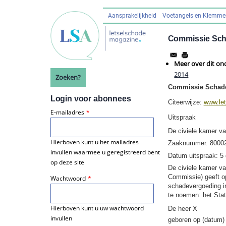
Overslaan
en
Aansprakelijkheid
Voetangels en Klemm
Hoofdnavigatie
naar
de
Commissie Sch
inhoud
gaan
Meer over dit on
2014
Zoeken?
Commissie Schade
Login voor abonnees
Citeerwijze:
www.le
E-mailadres
Uitspraak
De civiele kamer v
Hierboven kunt u het mailadres
Zaaknummer. 8000
invullen waarmee u geregistreerd bent
Datum uitspraak: 
op deze site
De civiele kamer v
Commissie) geeft op
Wachtwoord
schadevergoeding in
te noemen: het Stat
Hierboven kunt u uw wachtwoord
De heer X
invullen
geboren op (datum