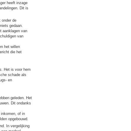
ger heeft inzage
ndelingen. Dit is
k onder de
 niets gedaan.
et aanklagen van
schuldigen van
n het willen
richt die het
s. Het is voor hem
sche schade als
ugs- en
ebben geleden. Het
ouwen. Dit ondanks
 inkomen, of in
hulden opgebouwd.
. In vergelijking