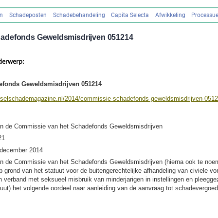
en
Schadeposten
Schadebehandeling
Capita Selecta
Afwikkeling
Processue
adefonds Geweldsmisdrijven 051214
derwerp:
fonds Geweldsmisdrijven 051214
tselschademagazine.nl/2014/commissie-schadefonds-geweldsmisdrijven-051
an de Commissie van het Schadefonds Geweldsmisdrijven
21
5 december 2014
an de Commissie van het Schadefonds Geweldsmisdrijven (hierna ook te noe
 grond van het statuut voor de buitengerechtelijke afhandeling van civiele vor
 verband met seksueel misbruik van minderjarigen in instellingen en pleegge
uut) het volgende oordeel naar aanleiding van de aanvraag tot schadevergoed
)