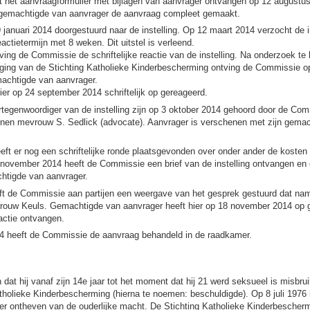
 het aanvraagformulier met bijlagen van aanvrager ontvangen op 12 augustu
 gemachtigde van aanvrager de aanvraag compleet gemaakt.
9 januari 2014 doorgestuurd naar de instelling. Op 12 maart 2014 verzocht de i
actietermijn met 8 weken. Dit uitstel is verleend.
ing de Commissie de schriftelijke reactie van de instelling. Na onderzoek t
lging van de Stichting Katholieke Kinderbescherming ontving de Commissie o
machtigde van aanvrager.
hier op 24 september 2014 schriftelijk op gereageerd.
tegenwoordiger van de instelling zijn op 3 oktober 2014 gehoord door de C
henen mevrouw S. Sedlick (advocate). Aanvrager is verschenen met zijn gema
eeft er nog een schriftelijke ronde plaatsgevonden over onder ander de kosten 
november 2014 heeft de Commissie een brief van de instelling ontvangen en
chtigde van aanvrager.
t de Commissie aan partijen een weergave van het gesprek gestuurd dat n
rouw Keuls. Gemachtigde van aanvrager heeft hier op 18 november 2014 op 
eactie ontvangen.
 heeft de Commissie de aanvraag behandeld in de raadkamer.
dat hij vanaf zijn 14e jaar tot het moment dat hij 21 werd seksueel is misbrui
tholieke Kinderbescherming (hierna te noemen: beschuldigde). Op 8 juli 1976 
er ontheven van de ouderlijke macht. De Stichting Katholieke Kinderbescher