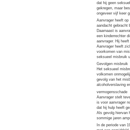
dat hij geen seksue
gekregen, maar besc
ongeveer vijf keer 
Aanvrager heeft op 
aandacht gebracht b
Daarnaast is aanvr
een kinderrechter d
aanvrager. Hij heef
Aanvrager heeft zic
voorkomen van misbr
seksueel misbruik u
Gevolgen misbruik
Het seksueel misbru
volkomen onmogelij
gevolg van het misb
alcoholverslaving e
vermogensschade
Aanvrager stelt tev
is voor aanvrager n
dat hij hulp heeft g
Als gevolg hiervan 
sommige jaren ampe
In de periode van 1