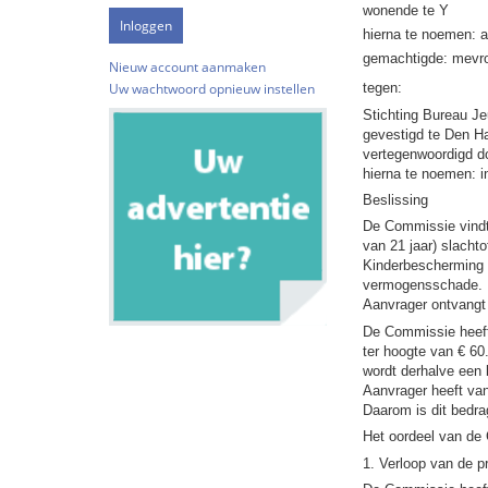
wonende te Y
hierna te noemen: 
gemachtigde: mevr
Nieuw account aanmaken
tegen:
Uw wachtwoord opnieuw instellen
Stichting Bureau J
gevestigd te Den 
vertegenwoordigd d
hierna te noemen: i
Beslissing
De Commissie vindt 
van 21 jaar) slacht
Kinderbescherming e
vermogensschade.
Aanvrager ontvangt 
De Commissie heeft
ter hoogte van € 60
wordt derhalve een 
Aanvrager heeft van
Daarom is dit bedr
Het oordeel van de 
1. Verloop van de 