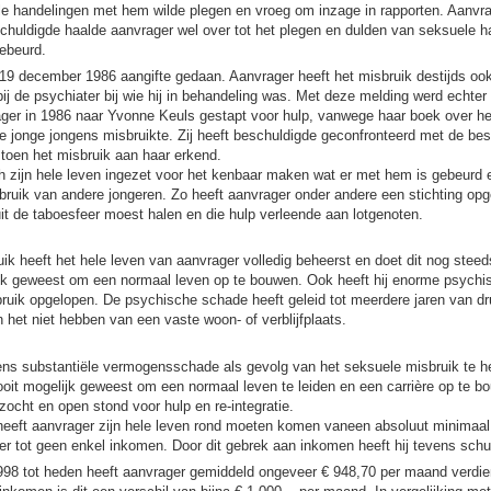
le handelingen met hem wilde plegen en vroeg om inzage in rapporten. Aanvra
huldigde haalde aanvrager wel over tot het plegen en dulden van seksuele ha
gebeurd.
19 december 1986 aangifte gedaan. Aanvrager heeft het misbruik destijds oo
ij de psychiater bij wie hij in behandeling was. Met deze melding werd echter
ager in 1986 naar Yvonne Keuls gestapt voor hulp, vanwege haar boek over h
ie jonge jongens misbruikte. Zij heeft beschuldigde geconfronteerd met de be
t toen het misbruik aan haar erkend.
h zijn hele leven ingezet voor het kenbaar maken wat er met hem is gebeurd e
uik van andere jongeren. Zo heeft aanvrager onder andere een stichting opge
it de taboesfeer moest halen en die hulp verleende aan lotgenoten.
ik heeft het hele leven van aanvrager volledig beheerst en doet dit nog steed
k geweest om een normaal leven op te bouwen. Ook heeft hij enorme psychi
ruik opgelopen. De psychische schade heeft geleid tot meerdere jaren van dr
n het niet hebben van een vaste woon- of verblijfplaats.
ens substantiële vermogensschade als gevolg van het seksuele misbruik te h
ooit mogelijk geweest om een normaal leven te leiden en een carrière op te b
ezocht en open stond voor hulp en re-integratie.
heeft aanvrager zijn hele leven rond moeten komen vaneen absoluut minimaal
r tot geen enkel inkomen. Door dit gebrek aan inkomen heeft hij tevens sc
998 tot heden heeft aanvrager gemiddeld ongeveer € 948,70 per maand verdiend