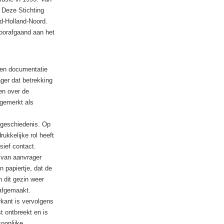
 Deze Stichting
id-Holland-Noord.
voorafgaand aan het
 en documentatie
ager dat betrekking
en over de
ngemerkt als
gsgeschiedenis. Op
ukkelijke rol heeft
sief contact.
 van aanvrager
 papiertje, dat de
n dit gezin weer
 afgemaakt.
rkant is vervolgens
t ontbreekt en is
soonlijke