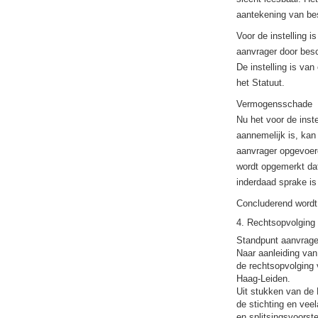
aantekening van bes
Voor de instelling i
aanvrager door besc
De instelling is van
het Statuut.
Vermogensschade
Nu het voor de inst
aannemelijk is, ka
aanvrager opgevoer
wordt opgemerkt dat
inderdaad sprake is
Concluderend wordt 
4. Rechtsopvolging
Standpunt aanvrag
Naar aanleiding van
de rechtsopvolging 
Haag-Leiden.
Uit stukken van de 
de stichting en vee
en splitsingsvoorst