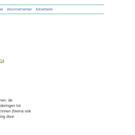
el
Abonnementen
Adverteren
214
men: de
deringen tot
zinnen (hierna ook
ing door: