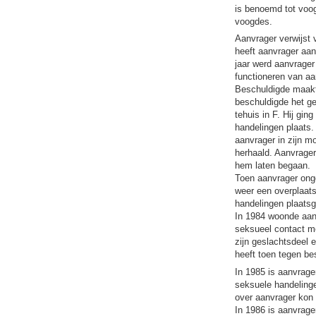
is benoemd tot voog
voogdes.
Aanvrager verwijst 
heeft aanvrager aang
jaar werd aanvrager
functioneren van aa
Beschuldigde maakt
beschuldigde het ge
tehuis in F. Hij gi
handelingen plaats
aanvrager in zijn mo
herhaald. Aanvrager
hem laten begaan.
Toen aanvrager onge
weer een overplaats
handelingen plaats
In 1984 woonde aanv
seksueel contact me
zijn geslachtsdeel 
heeft toen tegen be
In 1985 is aanvrage
seksuele handelinge
over aanvrager kon 
In 1986 is aanvrage