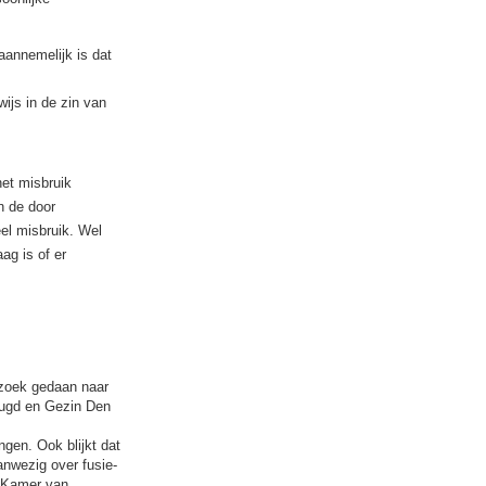
aannemelijk is dat
ijs in de zin van
het misbruik
n de door
l misbruik. Wel
ag is of er
rzoek gedaan naar
eugd en Gezin Den
gen. Ook blijkt dat
anwezig over fusie-
e Kamer van