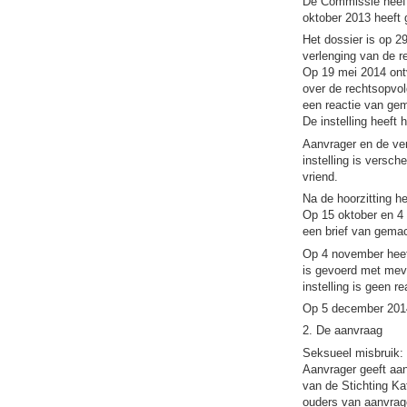
De Commissie heeft
oktober 2013 heeft
Het dossier is op 2
verlenging van de re
Op 19 mei 2014 ontv
over de rechtsopvo
een reactie van ge
De instelling heeft 
Aanvrager en de ver
instelling is versc
vriend.
Na de hoorzitting h
Op 15 oktober en 4 
een brief van gema
Op 4 november heef
is gevoerd met mev
instelling is geen r
Op 5 december 2014
2. De aanvraag
Seksueel misbruik:
Aanvrager geeft aan 
van de Stichting Ka
ouders van aanvrag