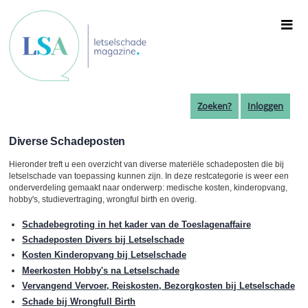
Overslaan
en
naar
de
inhoud
gaan
Zoeken?
Inloggen
Diverse Schadeposten
Hieronder treft u een overzicht van diverse materiële schadeposten die bij
letselschade van toepassing kunnen zijn. In deze restcategorie is weer een
onderverdeling gemaakt naar onderwerp: medische kosten, kinderopvang,
hobby's, studievertraging, wrongful birth en overig.
Schadebegroting in het kader van de Toeslagenaffaire
Schadeposten Divers bij Letselschade
Kosten Kinderopvang bij Letselschade
Meerkosten Hobby's na Letselschade
Vervangend Vervoer, Reiskosten, Bezorgkosten bij Letselschade
Schade bij Wrongfull Birth