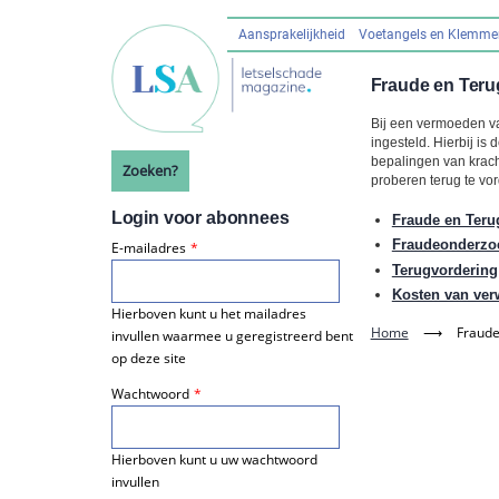
Overslaan
en
Aansprakelijkheid
Voetangels en Klemm
Hoofdnavigatie
naar
de
Fraude en Teru
inhoud
Bij een vermoeden v
gaan
ingesteld. Hierbij i
bepalingen van krach
Zoeken?
proberen terug te vo
Login voor abonnees
Fraude en Ter
Fraudeonderzo
E-mailadres
Terugvordering
Kosten van ver
Hierboven kunt u het mailadres
Home
⟶
Fraude
invullen waarmee u geregistreerd bent
op deze site
Wachtwoord
Hierboven kunt u uw wachtwoord
invullen