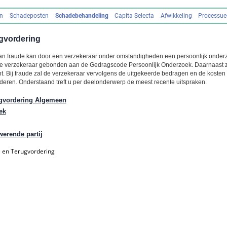
en
Schadeposten
Schadebehandeling
Capita Selecta
Afwikkeling
Processue
gvordering
an fraude kan door een verzekeraar onder omstandigheden een persoonlijk onde
s de verzekeraar gebonden aan de Gedragscode Persoonlijk Onderzoek. Daarnaast zij
t. Bij fraude zal de verzekeraar vervolgens de uitgekeerde bedragen en de kosten
rderen. Onderstaand treft u per deelonderwerp de meest recente uitspraken.
ugvordering Algemeen
ek
werende partij
 en Terugvordering