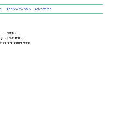
el
Abonnementen
Adverteren
rzoek worden
n er wettelijke
 van het onderzoek