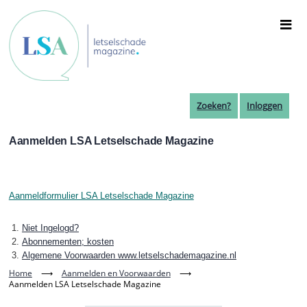
Overslaan
en
naar
de
inhoud
gaan
Zoeken?
Inloggen
Aanmelden LSA Letselschade Magazine
Aanmeldformulier LSA Letselschade Magazine
Niet Ingelogd?
Abonnementen; kosten
Algemene Voorwaarden www.letselschademagazine.nl
Home
⟶
Aanmelden en Voorwaarden
⟶
Aanmelden LSA Letselschade Magazine