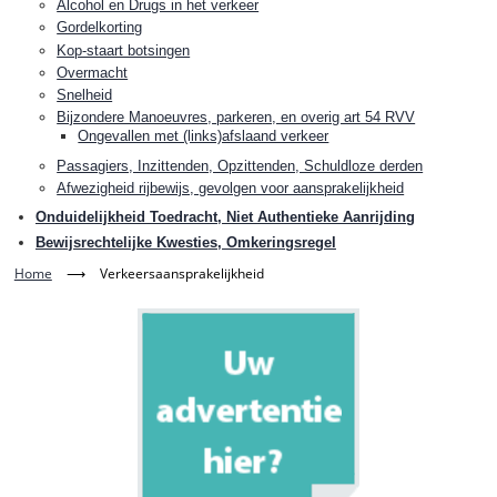
Alcohol en Drugs in het verkeer
Gordelkorting
Kop-staart botsingen
Overmacht
Snelheid
Bijzondere Manoeuvres, parkeren, en overig art 54 RVV
Ongevallen met (links)afslaand verkeer
Passagiers, Inzittenden, Opzittenden, Schuldloze derden
Afwezigheid rijbewijs, gevolgen voor aansprakelijkheid
Onduidelijkheid Toedracht, Niet Authentieke Aanrijding
Bewijsrechtelijke Kwesties, Omkeringsregel
Home
⟶
Verkeersaansprakelijkheid