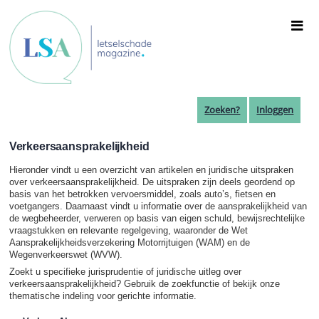
Overslaan
en
naar
de
inhoud
gaan
Zoeken?
Inloggen
Verkeersaansprakelijkheid
Hieronder vindt u een overzicht van artikelen en juridische uitspraken
over verkeersaansprakelijkheid. De uitspraken zijn deels geordend op
basis van het betrokken vervoersmiddel, zoals auto’s, fietsen en
voetgangers. Daarnaast vindt u informatie over de aansprakelijkheid van
de wegbeheerder, verweren op basis van eigen schuld, bewijsrechtelijke
vraagstukken en relevante regelgeving, waaronder de Wet
Aansprakelijkheidsverzekering Motorrijtuigen (WAM) en de
Wegenverkeerswet (WVW).
Zoekt u specifieke jurisprudentie of juridische uitleg over
verkeersaansprakelijkheid? Gebruik de zoekfunctie of bekijk onze
thematische indeling voor gerichte informatie.