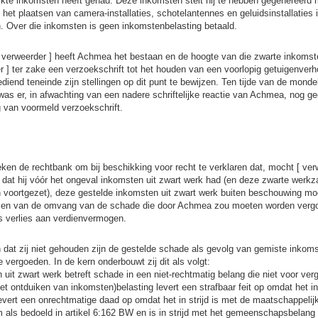
rkte inkomsten heeft gehad. Deze inkomsten stelt hij te hebben gegenereerd 
et plaatsen van camera-installaties, schotelantennes en geluidsinstallaties 
. Over die inkomsten is geen inkomstenbelasting betaald.
[ verweerder ] heeft Achmea het bestaan en de hoogte van die zwarte inkomst
 ] ter zake een verzoekschrift tot het houden van een voorlopig getuigenverh
diend teneinde zijn stellingen op dit punt te bewijzen. Ten tijde van de mond
 was er, in afwachting van een nadere schriftelijke reactie van Achmea, nog ge
 van voormeld verzoekschrift.
en de rechtbank om bij beschikking voor recht te verklaren dat, mocht [ verw
 dat hij vóór het ongeval inkomsten uit zwart werk had (en deze zwarte wer
 voortgezet), deze gestelde inkomsten uit zwart werk buiten beschouwing m
palen van de omvang van de schade die door Achmea zou moeten worden verg
s verlies aan verdienvermogen.
 dat zij niet gehouden zijn de gestelde schade als gevolg van gemiste inkoms
e vergoeden. In de kern onderbouwt zij dit als volgt:
uit zwart werk betreft schade in een niet-rechtmatig belang die niet voor ver
t ontduiken van inkomsten)belasting levert een strafbaar feit op omdat het in 
levert een onrechtmatige daad op omdat het in strijd is met de maatschappelij
 als bedoeld in artikel 6:162 BW en is in strijd met het gemeenschapsbelang 