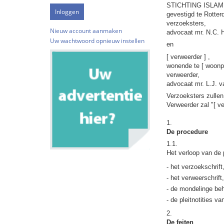
STICHTING ISLAM
gevestigd te Rotter
verzoeksters,
Nieuw account aanmaken
advocaat mr. N.C. H
Uw wachtwoord opnieuw instellen
en
[ verweerder ] ,
wonende te [ woonpl
verweerder,
advocaat mr. L.J. v
Verzoeksters zullen
Verweerder zal "[ v
1.
De procedure
1.1.
Het verloop van de p
- het verzoekschrift
- het verweerschrift
- de mondelinge beh
- de pleitnotities v
2.
De feiten