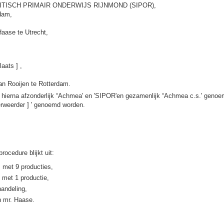
ITISCH PRIMAIR ONDERWIJS RIJNMOND (SIPOR),
dam,
aase te Utrecht,
aats ] ,
an Rooijen te Rotterdam.
 hierna afzonderlijk “Achmea' en 'SIPOR'en gezamenlijk “Achmea c.s.' geno
erweerder ] ' genoemd worden.
rocedure blijkt uit:
, met 9 producties,
, met 1 productie,
andeling,
an mr. Haase.