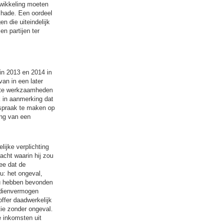
fwikkeling moeten
chade. Een oordeel
n die uiteindelijk
n partijen ter
in 2013 en 2014 in
an in een later
arte werkzaamheden
 in aanmerking dat
anspraak te maken op
ing van een
ijke verplichting
acht waarin hij zou
ee dat de
u: het ongeval,
ou hebben bevonden
rdienvermogen
ffer daadwerkelijk
ie zonder ongeval.
 inkomsten uit