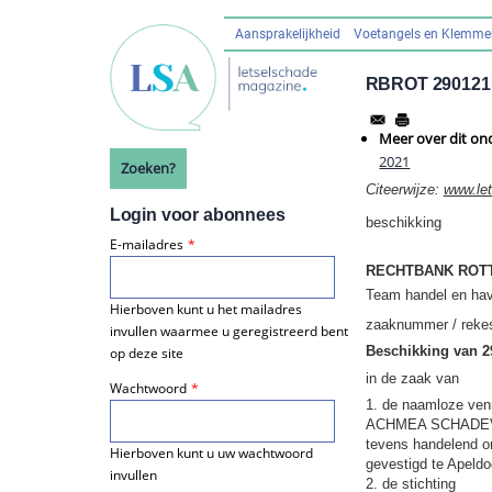
Overslaan
en
Aansprakelijkheid
Voetangels en Klemm
Hoofdnavigatie
naar
de
RBROT 290121
inhoud
gaan
Meer over dit on
2021
Zoeken?
Citeerwijze:
www.le
Login voor abonnees
beschikking
E-mailadres
RECHTBANK ROT
Team handel en ha
Hierboven kunt u het mailadres
zaaknummer / reke
invullen waarmee u geregistreerd bent
Beschikking van 2
op deze site
in de zaak van
Wachtwoord
1. de naamloze ve
ACHMEA SCHADEV
tevens handelend
Hierboven kunt u uw wachtwoord
gevestigd te Apeldo
invullen
2. de stichting