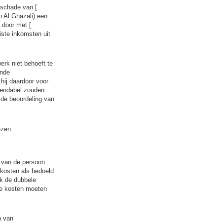
 schade van [
 Al Ghazali) een
n door met [
ste inkomsten uit
rk niet behoeft te
ende
hij daardoor voor
rendabel zouden
 de beoordeling van
ezen.
e van de persoon
e kosten als bedoeld
nk de dubbele
te kosten moeten
n van