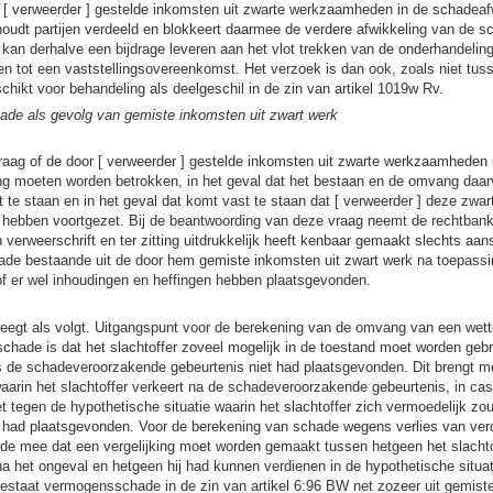
 [ verweerder ] gestelde inkomsten uit zwarte werkzaamheden in de schadea
oudt partijen verdeeld en blokkeert daarmee de verdere afwikkeling van de s
 kan derhalve een bijdrage leveren aan het vlot trekken van de onderhandelinge
n tot een vaststellingsovereenkomst. Het verzoek is dan ook, zoals niet tusse
chikt voor behandeling als deelgeschil in de zin van artikel 1019w Rv.
ade als gevolg van gemiste inkomsten uit zwart werk
raag of de door [ verweerder ] gestelde inkomsten uit zwarte werkzaamheden 
g moeten worden betrokken, in het geval dat het bestaan en de omvang daarv
te staan en in het geval dat komt vast te staan dat [ verweerder ] deze zw
 hebben voortgezet. Bij de beantwoording van deze vraag neemt de rechtbank
jn verweerschrift en ter zitting uitdrukkelijk heeft kenbaar gemaakt slechts a
ade bestaande uit de door hem gemiste inkomsten uit zwart werk na toepass
sof er wel inhoudingen en heffingen hebben plaatsgevonden.
egt als volgt. Uitgangspunt voor de berekening van de omvang van een wettel
schade is dat het slachtoffer zoveel mogelijk in de toestand moet worden gebr
s de schadeveroorzakende gebeurtenis niet had plaatsgevonden. Dit brengt m
 waarin het slachtoffer verkeert na de schadeveroorzakende gebeurtenis, in cas
 tegen de hypothetische situatie waarin het slachtoffer zich vermoedelijk z
et had plaatsgevonden. Voor de berekening van schade wegens verlies van ve
de mee dat een vergelijking moet worden gemaakt tussen hetgeen het slachto
a het ongeval en hetgeen hij had kunnen verdienen in de hypothetische situat
estaat vermogensschade in de zin van artikel 6:96 BW net zozeer uit gemiste