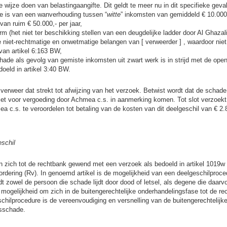
ste wijze doen van belastingaangifte. Dit geldt te meer nu in dit specifieke geva
e is van een wanverhouding tussen “
witte
” inkomsten van gemiddeld € 10.000,
van ruim € 50.000,- per jaar,
 (het niet ter beschikking stellen van een deugdelijke ladder door Al Ghazali)
niet-rechtmatige en onwetmatige belangen van [ verweerder ] , waardoor niet
e van artikel 6:163 BW,
hade als gevolg van gemiste inkomsten uit zwart werk is in strijd met de ope
oeld in artikel 3:40 BW.
 verweer dat strekt tot afwijzing van het verzoek. Betwist wordt dat de schad
et voor vergoeding door Achmea c.s. in aanmerking komen. Tot slot verzoekt 
 c.s. te veroordelen tot betaling van de kosten van dit deelgeschil van € 2.
schil
 zich tot de rechtbank gewend met een verzoek als bedoeld in artikel 1019
ordering (Rv). In genoemd artikel is de mogelijkheid van een deelgeschilpro
t zowel de persoon die schade lijdt door dood of letsel, als degene die daarvo
mogelijkheid om zich in de buitengerechtelijke onderhandelingsfase tot de re
chilprocedure is de vereenvoudiging en versnelling van de buitengerechtelijk
nsschade.