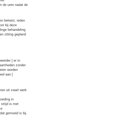
met
in de uren nadat de
en betwist, reden
oor bij deze
elinge behandeling
en zitting gepland
eerder ] er in
kzaamheden zonder
oeten worden
oed aan [
ten uit zwart werk
goeding in
strijd is met
ke
dat gemoeid is bij