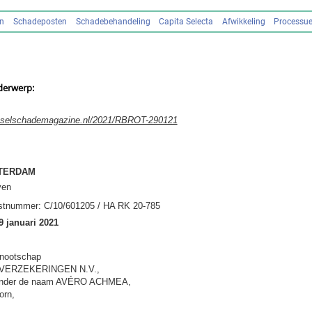
en
Schadeposten
Schadebehandeling
Capita Selecta
Afwikkeling
Processue
derwerp:
tselschademagazine.nl/2021/RBROT-290121
TERDAM
ven
stnummer: C/10/601205 / HA RK 20-785
9 januari 2021
nnootschap
ERZEKERINGEN N.V.,
 onder de naam AVÉRO ACHMEA,
orn,