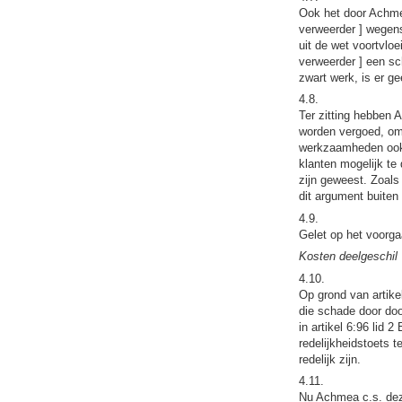
Ook het door Achme
verweerder ] wegens
uit de wet voortvloe
verweerder ] een sc
zwart werk, is er g
4.8.
Ter zitting hebben 
worden vergoed, omd
werkzaamheden ook 
klanten mogelijk t
zijn geweest. Zoals
dit argument buiten 
4.9.
Gelet op het voorga
Kosten deelgeschil
4.10.
Op grond van artike
die schade door dood
in artikel 6:96 lid
redelijkheidstoets 
redelijk zijn.
4.11.
Nu Achmea c.s. deze