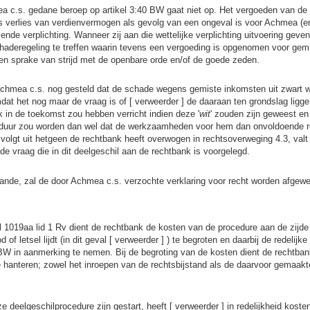
a c.s. gedane beroep op artikel 3:40 BW gaat niet op. Het vergoeden van de
 verlies van verdienvermogen als gevolg van een ongeval is voor Achmea (en
iende verplichting. Wanneer zij aan die wettelijke verplichting uitvoering geve
haderegeling te treffen waarin tevens een vergoeding is opgenomen voor gemi
een sprake van strijd met de openbare orde en/of de goede zeden.
Achmea c.s. nog gesteld dat de schade wegens gemiste inkomsten uit zwart we
at het nog maar de vraag is of [ verweerder ] de daaraan ten grondslag ligg
in de toekomst zou hebben verricht indien deze '
wit
' zouden zijn geweest en 
e duur zou worden dan wel dat de werkzaamheden voor hem dan onvoldoende 
 volgt uit hetgeen de rechtbank heeft overwogen in rechtsoverweging 4.3, valt
de vraag die in dit deelgeschil aan de rechtbank is voorgelegd.
ande, zal de door Achmea c.s. verzochte verklaring voor recht worden afgew
l 1019aa lid 1 Rv dient de rechtbank de kosten van de procedure aan de zijd
 of letsel lijdt (in dit geval [ verweerder ] ) te begroten en daarbij de redelijk
 2 BW in aanmerking te nemen. Bij de begroting van de kosten dient de rechtba
te hanteren; zowel het inroepen van de rechtsbijstand als de daarvoor gemaak
 deelgeschilprocedure zijn gestart, heeft [ verweerder ] in redelijkheid koste