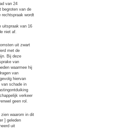
aad van 24
et begroten van de
e rechtspraak wordt
 uitspraak van 16
e niet af.
omsten uit zwart
derd met de
jn. Bij deze
 sprake van
mheden waarmee hij
fdragen van
 gevolg hiervan
m van schade in
astingontduiking
chappelijk verkeer
enwel geen rol.
e zien waarom in dit
er ] geleden
eerd uit