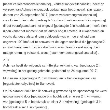
[naam verkeersongevallenanalist] , verkeersongevallenanalist, heeft op
verzoek van Achmea onderzoek gedaan naar het ongeval. Zijn rapport
dateert van 26 september 2017. [naam verkeersongevallenanalist]
concludeert daarin dat [gedaagde 5 in hoofdzaak en eiser 2 in vrijwaring]
direct voorafgaand aan het ongeval [gedaagde 2 in hoofdzaak] heeft zien
rijden vanaf het moment dat de auto’s nog 80 meter uit elkaar reden en
voorts dat deze afstand ruim voldoende was om de snelheid van
ongeveer 100 km/u af te bouwen tot de lagere snelheid die [gedaagde 2
in hoofdzaak] reed. Een noodremming was daarvoor niet nodig. Een
matige remming volstond, aldus [naam verkeersongevallenanalist] .
2.11.
Achmea heeft de volgende schriftelijke verklaring van [gedaagde 2 in
vrijwaring] in het geding gebracht, gedateerd op 24 augustus 2017:
Mijn naam is [gedaagde 2 in vrijwaring] en ik ben de eigenaar van
[organisator rallyclinic] te Barneveld.
Op 25 oktober 2013 ben ik aanwezig geweest bij de sponsordag die werd
georganiseerd door [gedaagde 5 in hoofdzaak en eiser 2 in vrijwaring]
van [gedaagde 5 in hoofdzaak en eiser 2 in vrijwaring] [gedaagde 3 in
hoofdzaak eiser 1 in vrijwaring] .