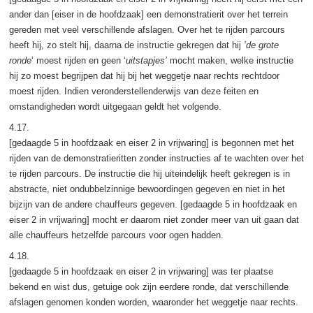
ander dan [eiser in de hoofdzaak] een demonstratierit over het terrein
gereden met veel verschillende afslagen. Over het te rijden parcours
heeft hij, zo stelt hij, daarna de instructie gekregen dat hij
‘de grote
ronde
’ moest rijden en geen ‘
uitstapjes’
mocht maken, welke instructie
hij zo moest begrijpen dat hij bij het weggetje naar rechts rechtdoor
moest rijden. Indien veronderstellenderwijs van deze feiten en
omstandigheden wordt uitgegaan geldt het volgende.
4.17.
[gedaagde 5 in hoofdzaak en eiser 2 in vrijwaring] is begonnen met het
rijden van de demonstratieritten zonder instructies af te wachten over het
te rijden parcours. De instructie die hij uiteindelijk heeft gekregen is in
abstracte, niet ondubbelzinnige bewoordingen gegeven en niet in het
bijzijn van de andere chauffeurs gegeven. [gedaagde 5 in hoofdzaak en
eiser 2 in vrijwaring] mocht er daarom niet zonder meer van uit gaan dat
alle chauffeurs hetzelfde parcours voor ogen hadden.
4.18.
[gedaagde 5 in hoofdzaak en eiser 2 in vrijwaring] was ter plaatse
bekend en wist dus, getuige ook zijn eerdere ronde, dat verschillende
afslagen genomen konden worden, waaronder het weggetje naar rechts.