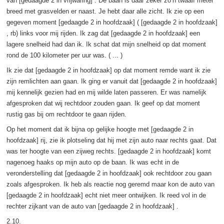
van [gedaagde 2 in vrijwaring] . De baan is daar zeker zo’n twaalf meter
breed met grasvelden er naast. Je hebt daar alle zicht. Ik zie op een
gegeven moment [gedaagde 2 in hoofdzaak] ( [gedaagde 2 in hoofdzaak]
, rb) links voor mij rijden. Ik zag dat [gedaagde 2 in hoofdzaak] een
lagere snelheid had dan ik. Ik schat dat mijn snelheid op dat moment
rond de 100 kilometer per uur was. ( ... )
Ik zie dat [gedaagde 2 in hoofdzaak] op dat moment remde want ik zie
zijn remlichten aan gaan. Ik ging er vanuit dat [gedaagde 2 in hoofdzaak]
mij kennelijk gezien had en mij wilde laten passeren. Er was namelijk
afgesproken dat wij rechtdoor zouden gaan. Ik geef op dat moment
rustig gas bij om rechtdoor te gaan rijden.
Op het moment dat ik bijna op gelijke hoogte met [gedaagde 2 in
hoofdzaak] rij, zie ik plotseling dat hij met zijn auto naar rechts gaat. Dat
was ter hoogte van een zijweg rechts. [gedaagde 2 in hoofdzaak] komt
nagenoeg haaks op mijn auto op de baan. Ik was echt in de
veronderstelling dat [gedaagde 2 in hoofdzaak] ook rechtdoor zou gaan
zoals afgesproken. Ik heb als reactie nog geremd maar kon de auto van
[gedaagde 2 in hoofdzaak] echt niet meer ontwijken. Ik reed vol in de
rechter zijkant van de auto van [gedaagde 2 in hoofdzaak] .
2.10.