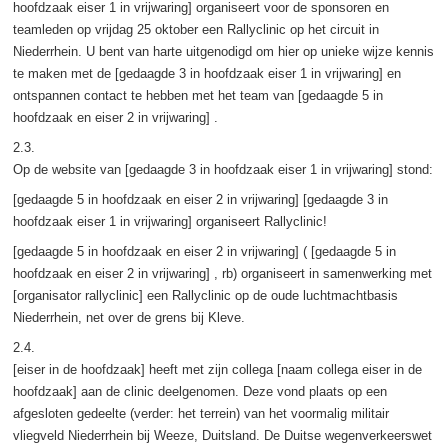
hoofdzaak eiser 1 in vrijwaring] organiseert voor de sponsoren en
teamleden op vrijdag 25 oktober een Rallyclinic op het circuit in
Niederrhein. U bent van harte uitgenodigd om hier op unieke wijze kennis
te maken met de [gedaagde 3 in hoofdzaak eiser 1 in vrijwaring] en
ontspannen contact te hebben met het team van [gedaagde 5 in
hoofdzaak en eiser 2 in vrijwaring] .
2.3.
Op de website van [gedaagde 3 in hoofdzaak eiser 1 in vrijwaring] stond:
[gedaagde 5 in hoofdzaak en eiser 2 in vrijwaring] [gedaagde 3 in
hoofdzaak eiser 1 in vrijwaring] organiseert Rallyclinic!
[gedaagde 5 in hoofdzaak en eiser 2 in vrijwaring] ( [gedaagde 5 in
hoofdzaak en eiser 2 in vrijwaring] , rb) organiseert in samenwerking met
[organisator rallyclinic] een Rallyclinic op de oude luchtmachtbasis
Niederrhein, net over de grens bij Kleve.
2.4.
[eiser in de hoofdzaak] heeft met zijn collega [naam collega eiser in de
hoofdzaak] aan de clinic deelgenomen. Deze vond plaats op een
afgesloten gedeelte (verder: het terrein) van het voormalig militair
vliegveld Niederrhein bij Weeze, Duitsland. De Duitse wegenverkeerswet