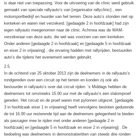
is daar niet van toepassing. Voor de uitvoering van de clinic werd gebruik
gemaakt van speciale rallyauto’s van [organisator rallyclinic] , een
motorsportbedrijf en huurder van het terrein. Deze auto’s stonden niet op
kenteken en waren niet verzekerd. [gedaagde 2 in hoofdzaak] had zijn
eigen rallyauto meegenomen naar de clinic. Achmea was de WAM-
verzekeraar van deze auto, die wel was voorzien van een kenteken.
Onder anderen [gedaagde 2 in hoofdzaak] en [gedaagde 5 in hoofdzaak
en eiser 2 in vrijwaring] , die ervaring hadden met rallyrijden, bestuurden
auto’s die tijdens het evenement werden gebruikt.
2.5.
In de ochtend van 25 oktober 2013 zijn de deelnemers in de rallyauto’s
rondgereden over een circuit op het terrein en konden zij ook als
bestuurder in rallyauto’s over dat circuit rijden. ’s Middags hebben de
deelnemers tot omstreeks 15.00 uur met de rallyauto’s een slalomproef
gereden. Het circuit en de proef waren met pylonnen uitgezet. [gedaagde
3 in hoofdzaak eiser 1 in vrijwaring] heeft vervolgens besloten gedurende
de tot 16.00 uur resterende tijd aan de deelnemers gelegenheid te bieden
als passagier mee te rijden met onder anderen [gedaagde 2 in
hoofdzaak] en [gedaagde 5 in hoofdzaak en eiser 2 in vrijwaring] . De
bedoeling was deelnemers in demonstratieritten van steeds drie ronden