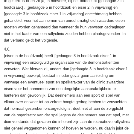
In geschil is of en zo ja, in hoeverre, bij het oordeel of [gedaagde 2 in
hoofdzaak] , [gedaagde 5 in hoofdzaak en eiser 2 in vrijwaring] en
[gedaagde 3 in hoofdzaak eiser 1 in vrijwaring] onrechtmatig hebben
gehandeld, voor het aannemen van onrechtmatigheid zwaardere eisen
moeten worden gehanteerd dan wanneer de hun verweten gedragingen
niet in het kader van een rallyclinic zouden hebben plaatsgevonden. In
dat verband geldt het volgende.
4.6.
[eiser in de hoofdzaak] heeft [gedaagde 3 in hoofdzaak eiser 1 in
vrijwaring] een onzorgvuldige organisatie van de demonstratieritten
verweten. Wat hiervan zij, anders dan [gedaagde 3 in hoofdzaak eiser 1
in vrijwaring] opwerpt, bestaat in ieder geval geen aanleiding om
vanwege een eventueel sport en spelkarakter van de clinic zwaardere
eisen voor het aannemen van een dergelijke aansprakelijkheid te
hanteren dan gewoonlijk. Dat deelnemers aan een sport of spel van
elkaar over en weer tot op zekere hoogte gedrag hebben te verwachten
dat normaal gesproken onzorgvuldig is, doet niet af aan de zorgplicht
van de organisator van dat spel jegens de deelnemers aan dat spel, met
dien verstande dat gevaren die inherent zijn aan de recreatieve rallyclinic
niet geheel weggenomen kunnen of hoeven te worden, nu daarin juist de