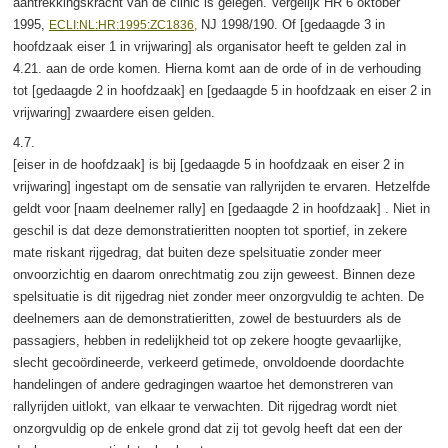
aantrekkingskracht van de clinic is gelegen. Vergelijk HR 6 oktober
1995,
NJ 1998/190. Of [gedaagde 3 in
ECLI:NL:HR:1995:ZC1836,
hoofdzaak eiser 1 in vrijwaring] als organisator heeft te gelden zal in
4.21. aan de orde komen. Hierna komt aan de orde of in de verhouding
tot [gedaagde 2 in hoofdzaak] en [gedaagde 5 in hoofdzaak en eiser 2 in
vrijwaring] zwaardere eisen gelden.
4.7.
[eiser in de hoofdzaak] is bij [gedaagde 5 in hoofdzaak en eiser 2 in
vrijwaring] ingestapt om de sensatie van rallyrijden te ervaren. Hetzelfde
geldt voor [naam deelnemer rally] en [gedaagde 2 in hoofdzaak] . Niet in
geschil is dat deze demonstratieritten noopten tot sportief, in zekere
mate riskant rijgedrag, dat buiten deze spelsituatie zonder meer
onvoorzichtig en daarom onrechtmatig zou zijn geweest. Binnen deze
spelsituatie is dit rijgedrag niet zonder meer onzorgvuldig te achten. De
deelnemers aan de demonstratieritten, zowel de bestuurders als de
passagiers, hebben in redelijkheid tot op zekere hoogte gevaarlijke,
slecht gecoördineerde, verkeerd getimede, onvoldoende doordachte
handelingen of andere gedragingen waartoe het demonstreren van
rallyrijden uitlokt, van elkaar te verwachten. Dit rijgedrag wordt niet
onzorgvuldig op de enkele grond dat zij tot gevolg heeft dat een der