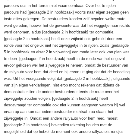
parcours dus in het terrein niet waarneembaar. Over het te rijden
parcours had [gedaagde 2 in hoofdzaak] voorts naar eigen zeggen geen
instructies gekregen. De bestuurders konden zelf bepalen welke route
werd gereden, hoewel het de gewoonte was dat het weggetje naar rechts
werd genomen, aldus [gedaagde 2 in hoofdzaak] ter comparitie.
[gedaagde 2 in hoofdzaak] heeft deze vrijheid ook gebruikt door een
ronde voor het ongeluk niet het zijweggetje in te rijden, zoals [gedaagde
5 in hoofdzaak en eiser 2 in vrijwaring] een ronde later ook van plan was
te doen. [gedaagde 2 in hoofdzaak] heeft in de ronde van het ongeval
ervoor gekozen wel het zijweggetje te nemen, omdat de bestuurder van
de rallyauto voor hem dat deed en hij ervan uit ging dat dat de bedoeling
was. Uit het voorgaande volgt dat [gedaagde 2 in hoofdzaak] , uitgaande
van zijn eigen verklaringen, niet erop mocht rekenen dat tijdens de
demonstratieritten de andere bestuurders steeds de route over het
zijweggetje zouden volgen. [gedaagde 2 in hoofdzaak] heeft
desgevraagd ter comparitie ook niet kunnen aangeven waarom hij wel
ervan op aan kon dat iedere bestuurder rechtsaf zou slaan, het
zijweggetje in. Omdat een andere rallyauto voor hem reed, moest
[gedaagde 2 in hoofdzaak] bovendien rekening houden met de
mogelijkheid dat op hetzelfde moment ook andere rallyauto’s rondjes