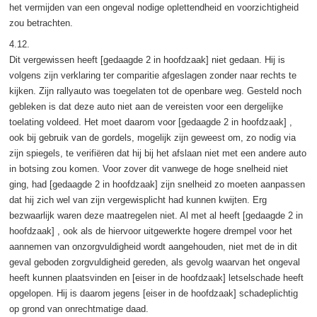
het vermijden van een ongeval nodige oplettendheid en voorzichtigheid
zou betrachten.
4.12.
Dit vergewissen heeft [gedaagde 2 in hoofdzaak] niet gedaan. Hij is
volgens zijn verklaring ter comparitie afgeslagen zonder naar rechts te
kijken. Zijn rallyauto was toegelaten tot de openbare weg. Gesteld noch
gebleken is dat deze auto niet aan de vereisten voor een dergelijke
toelating voldeed. Het moet daarom voor [gedaagde 2 in hoofdzaak] ,
ook bij gebruik van de gordels, mogelijk zijn geweest om, zo nodig via
zijn spiegels, te verifiëren dat hij bij het afslaan niet met een andere auto
in botsing zou komen. Voor zover dit vanwege de hoge snelheid niet
ging, had [gedaagde 2 in hoofdzaak] zijn snelheid zo moeten aanpassen
dat hij zich wel van zijn vergewisplicht had kunnen kwijten. Erg
bezwaarlijk waren deze maatregelen niet. Al met al heeft [gedaagde 2 in
hoofdzaak] , ook als de hiervoor uitgewerkte hogere drempel voor het
aannemen van onzorgvuldigheid wordt aangehouden, niet met de in dit
geval geboden zorgvuldigheid gereden, als gevolg waarvan het ongeval
heeft kunnen plaatsvinden en [eiser in de hoofdzaak] letselschade heeft
opgelopen. Hij is daarom jegens [eiser in de hoofdzaak] schadeplichtig
op grond van onrechtmatige daad.