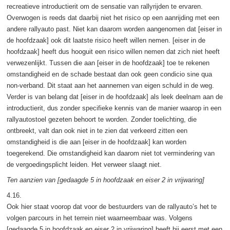
recreatieve introductierit om de sensatie van rallyrijden te ervaren.
Overwogen is reeds dat daarbij niet het risico op een aanrijding met een
andere rallyauto past. Niet kan daarom worden aangenomen dat [eiser in
de hoofdzaak] ook dit laatste risico heeft willen nemen. [eiser in de
hoofdzaak] heeft dus hooguit een risico willen nemen dat zich niet heeft
verwezenlijkt. Tussen die aan [eiser in de hoofdzaak] toe te rekenen
omstandigheid en de schade bestaat dan ook geen condicio sine qua
non-verband. Dit staat aan het aannemen van eigen schuld in de weg.
Verder is van belang dat [eiser in de hoofdzaak] als leek deelnam aan de
introductierit, dus zonder specifieke kennis van de manier waarop in een
rallyautostoel gezeten behoort te worden. Zonder toelichting, die
ontbreekt, valt dan ook niet in te zien dat verkeerd zitten een
omstandigheid is die aan [eiser in de hoofdzaak] kan worden
toegerekend. Die omstandigheid kan daarom niet tot vermindering van
de vergoedingsplicht leiden. Het verweer slaagt niet.
Ten aanzien van [gedaagde 5 in hoofdzaak en eiser 2 in vrijwaring]
4.16.
Ook hier staat voorop dat voor de bestuurders van de rallyauto’s het te
volgen parcours in het terrein niet waarneembaar was. Volgens
[gedaagde 5 in hoofdzaak en eiser 2 in vrijwaring] heeft hij eerst met een