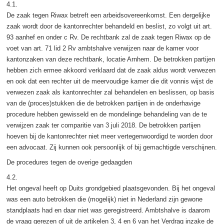
4.1.
De zaak tegen Riwax betreft een arbeidsovereenkomst. Een dergelijke
zaak wordt door de kantonrechter behandeld en beslist, zo volgt uit art.
93 aanhef en onder c Rv. De rechtbank zal de zaak tegen Riwax op de
voet van art. 71 lid 2 Rv ambtshalve verwijzen naar de kamer voor
kantonzaken van deze rechtbank, locatie Arnhem. De betrokken partijen
hebben zich ermee akkoord verklaard dat de zaak aldus wordt verwezen
en ook dat een rechter uit de meervoudige kamer die dit vonnis wijst de
verwezen zaak als kantonrechter zal behandelen en beslissen, op basis
van de (proces)stukken die de betrokken partijen in de onderhavige
procedure hebben gewisseld en de mondelinge behandeling van de te
verwijzen zaak ter comparitie van 3 juli 2018. De betrokken partijen
hoeven bij de kantonrechter niet meer vertegenwoordigd te worden door
een advocaat. Zij kunnen ook persoonlijk of bij gemachtigde verschijnen.
De procedures tegen de overige gedaagden
4.2.
Het ongeval heeft op Duits grondgebied plaatsgevonden. Bij het ongeval
was een auto betrokken die (mogelijk) niet in Nederland zijn gewone
standplaats had en daar niet was geregistreerd. Ambtshalve is daarom
de vraag gerezen of uit de artikelen 3, 4 en 6 van het Verdrag inzake de