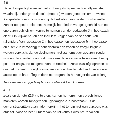
4.9.
Deze drempel ligt evenwel niet zo hoog als bij een echte rallywedstrijd,
waarin bijzonder grote risico’s (moeten) worden genomen om te winnen.
Aangesloten dient te worden bij de bedoeling van de demonstratieritten
zonder competitie-element, namelijk het bieden van gelegenheid aan een
onervaren publiek om kennis te nemen van de [gedaagde 3 in hoofdzaak
eiser 1 in vrijwaring] en een indruk te krijgen van de sensatie van
rallyrijden. Van [gedaagde 2 in hoofdzaak] en [gedaagde 5 in hoofdzaak
en eiser 2 in vrijwaring] mocht daarom een zodanige zorgvuldigheid
worden verwacht dat de deelnemers niet aan ernstiger gevaren zouden
worden blootgesteld dan nodig was om deze sensatie te ervaren. Hierbij
past het enigszins mitigeren van de snelheid, zoals was afgesproken, en
ook het zo veel mogelijk vermijden van de directe nabijheid van andere
auto’s op de baan. Tegen deze achtergrond is het volgende van belang.
Ten aanzien van [gedaagde 2 in hoofdzaak] en Achmea
4.10.
Zoals op de foto (2.6.) is te zien, kan op het terrein op verschillende
manieren worden rondgereden. [gedaagde 2 in hoofdzaak] is de
demonstratieritten gaan rijden terwijl in het terrein niet een parcours was
afgezet. Voor de bestuurders van de rallyauto’s was het te volgen