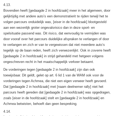
4.13.
Bovendien heeft [gedaagde 2 in hoofdzaak] meer in het algemeen, door
gelijktijdig met andere auto’s een demonstratierit te rijden terwijl het te
volgen parcours onduidelijk was, [eiser in de hoofdzaak] blootgesteld
aan een wezenlijk groter ongevalsrisico dan in deze sport- en
spelsituatie passend was. Dit risico, dat eenvoudig te vermijden was
door vooraf over het parcours duidelijke afspraken te verlangen of door
te verlangen en zich er van te vergewissen dat niet meerdere auto’s
tegelijk op de baan reden, heeft zich verwezenlijkt. Ook in zoverre heeft
[gedaagde 2 in hoofdzaak] in strijd gehandeld met hetgeen volgens
ongeschreven recht in het maatschappelijk verkeer betaamt.
De vorderingen tegen [gedaagde 2 in hoofdzaak] zijn dan ook
toewijsbaar. Dit geldt, gelet op art. 6 lid 1 van de WAM ook voor de
vorderingen tegen Achmea, die niet een eigen verweer heeft gevoerd.
Dat [gedaagde 2 in hoofdzaak] met [naam deelnemer rally] niet het
parcours heeft gereden dat [gedaagde 2 in hoofdzaak] was opgedragen,
zoals [eiser in de hoofdzaak] stelt en [gedaagde 2 in hoofdzaak] en
Achmea betwisten, behoeft dan geen bespreking.
4.14.