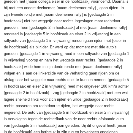
gereden met [naam collega eiser in de hoofdzaak] voornoemd. Daarna is
hij met een andere deelnemer, [naam deelnemer rally] , gaan rijden. In
zijn tweede rondje met [naam deelnemer rally] is [gedaagde 2 in
hoofdzaak] niet het weggetje naar rechts ingeslagen maar rechtdoor
gereden. Toen [gedaagde 2 in hoofdzaak] al met [naam deelnemer rally]
rondreed is [gedaagde 5 in hoofdzaak en eiser 2 in vrijwaring] in een
rallyauto van [gedaagde 1 in vrijwaring] ronden gaan rijden met [eiser in
de hoofdzaak] als bijrijder. Er werd op dat moment met drie auto’s
gereden. [gedaagde 1 in vrijwaring] reed in een rallyauto van [gedaagde 1
in vrijwaring] voorop en nam het weggetje naar rechts. [gedaagde 2 in
hoofdzaak] wilde hem in zijn derde ronde met [naam deelnemer rally]
volgen en is aan de linkerzijde van de verharding gaan rijden om de
afslag naar het weggetje naar rechts snel te kunnen nemen. [gedaagde 5
in hoofdzaak en eiser 2 in vrijwaring] reed met ongeveer 100 km/u achter
[gedaagde 2 in hoofdzaak] , zag [gedaagde 2 in hoofdzaak] met een wat
lagere snelheid links voor zich rijden en wilde [gedaagde 2 in hoofdzaak]
rechts passeren om rechtdoor te rijden, het weggetje naar rechts
negerend. De auto van [gedaagde 5 in hoofdzaak en eiser 2 in vrijwaring]
is vervolgens tegen de rechterflank van de naar rechts afslaande auto
van [gedaagde 2 in hoofdzaak] aan gereden. Bij dit ongeval heeft [eiser
in de hoofdzaak] een botbreuk in zijn rug en bovenbeen opgelopen.