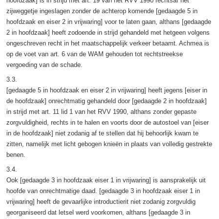
hoofdzaak] is in strijd met art. 19 van het RVV 1990 rechtsaf het
zijweggetje ingeslagen zonder de achterop komende [gedaagde 5 in
hoofdzaak en eiser 2 in vrijwaring] voor te laten gaan, althans [gedaagde
2 in hoofdzaak] heeft zodoende in strijd gehandeld met hetgeen volgens
ongeschreven recht in het maatschappelijk verkeer betaamt. Achmea is
op de voet van art. 6 van de WAM gehouden tot rechtstreekse
vergoeding van de schade.
3.3.
[gedaagde 5 in hoofdzaak en eiser 2 in vrijwaring] heeft jegens [eiser in
de hoofdzaak] onrechtmatig gehandeld door [gedaagde 2 in hoofdzaak]
in strijd met art. 11 lid 1 van het RVV 1990, althans zonder gepaste
zorgvuldigheid, rechts in te halen en voorts door de autostoel van [eiser
in de hoofdzaak] niet zodanig af te stellen dat hij behoorlijk kwam te
zitten, namelijk met licht gebogen knieën in plaats van volledig gestrekte
benen.
3.4.
Ook [gedaagde 3 in hoofdzaak eiser 1 in vrijwaring] is aansprakelijk uit
hoofde van onrechtmatige daad. [gedaagde 3 in hoofdzaak eiser 1 in
vrijwaring] heeft de gevaarlijke introductierit niet zodanig zorgvuldig
georganiseerd dat letsel werd voorkomen, althans [gedaagde 3 in