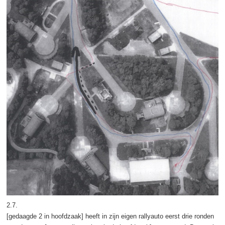
2.7.
[gedaagde 2 in hoofdzaak] heeft in zijn eigen rallyauto eerst drie ronden