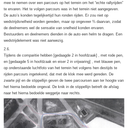
mee te nemen over een parcours op het terrein om het “echte rallyrijden”
te ervaren. Het te volgen parcours was in het terrein niet aangegeven.
De auto’s konden tegelijkertijd hun ronden rijden. Er zou niet op
wedstrijdsnelheid worden gereden, maar op ongeveer ⅔ daarvan, zodat
de deelnemers wel de sensatie van snelheid konden ervaren.
Bestuurders en deelnemers dienden in de auto een helm te dragen. Een
wedstrijdelement was niet aanwezig.
2.6.
Tijdens de comparitie hebben [gedaagde 2 in hoofdzaak] , met rode pen,
en [gedaagde 5 in hoofdzaak en eiser 2 in vrijwaring] , met blauwe pen,
op onderstaande luchtfoto van het terrein het volgens hen destijds te
rijden parcours ingetekend, dat met de klok mee werd gereden. De
zwarte pijl en de stippellijn geven de twee parcoursen aan ter hoogte van
het hierna bedoelde ongeval. De knik in de stippellijn betreft de afslag
naar het hierna bedoelde weggetje naar rechts.