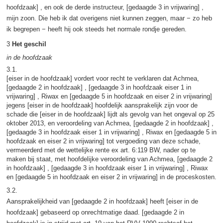
hoofdzaak] , en ook de derde instructeur, [gedaagde 3 in vrijwaring] ,
mijn zoon. Die heb ik dat overigens niet kunnen zeggen, maar − zo heb
ik begrepen − heeft hij ook steeds het normale rondje gereden.
3
Het geschil
in de hoofdzaak
3.1.
[eiser in de hoofdzaak] vordert voor recht te verklaren dat Achmea,
[gedaagde 2 in hoofdzaak] , [gedaagde 3 in hoofdzaak eiser 1 in
vrijwaring] , Riwax en [gedaagde 5 in hoofdzaak en eiser 2 in vrijwaring]
jegens [eiser in de hoofdzaak] hoofdelijk aansprakelijk zijn voor de
schade die [eiser in de hoofdzaak] lijdt als gevolg van het ongeval op 25
oktober 2013, en veroordeling van Achmea, [gedaagde 2 in hoofdzaak] ,
[gedaagde 3 in hoofdzaak eiser 1 in vrijwaring] , Riwax en [gedaagde 5 in
hoofdzaak en eiser 2 in vrijwaring] tot vergoeding van deze schade,
vermeerderd met de wettelijke rente ex art. 6:119 BW, nader op te
maken bij staat, met hoofdelijke veroordeling van Achmea, [gedaagde 2
in hoofdzaak] , [gedaagde 3 in hoofdzaak eiser 1 in vrijwaring] , Riwax
en [gedaagde 5 in hoofdzaak en eiser 2 in vrijwaring] in de proceskosten.
3.2.
Aansprakelijkheid van [gedaagde 2 in hoofdzaak] heeft [eiser in de
hoofdzaak] gebaseerd op onrechtmatige daad. [gedaagde 2 in