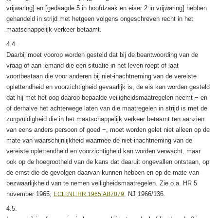
vrijwaring] en [gedaagde 5 in hoofdzaak en eiser 2 in vrijwaring] hebben
gehandeld in strijd met hetgeen volgens ongeschreven recht in het
maatschappelijk verkeer betaamt.
4.4.
Daarbij moet voorop worden gesteld dat bij de beantwoording van de
vraag of aan iemand die een situatie in het leven roept of laat
voortbestaan die voor anderen bij niet-inachtneming van de vereiste
oplettendheid en voorzichtigheid gevaarlijk is, de eis kan worden gesteld
dat hij met het oog daarop bepaalde veiligheidsmaatregelen neemt − en
of derhalve het achterwege laten van die maatregelen in strijd is met de
zorgvuldigheid die in het maatschappelijk verkeer betaamt ten aanzien
van eens anders persoon of goed −, moet worden gelet niet alleen op de
mate van waarschijnlijkheid waarmee de niet-inachtneming van de
vereiste oplettendheid en voorzichtigheid kan worden verwacht, maar
ook op de hoegrootheid van de kans dat daaruit ongevallen ontstaan, op
de ernst die de gevolgen daarvan kunnen hebben en op de mate van
bezwaarlijkheid van te nemen veiligheidsmaatregelen. Zie o.a. HR 5
november 1965,
, NJ 1966/136.
ECLI:NL:HR:1965:AB7079
4.5.