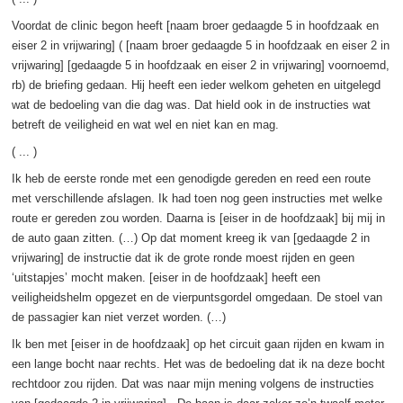
Voordat de clinic begon heeft [naam broer gedaagde 5 in hoofdzaak en
eiser 2 in vrijwaring] ( [naam broer gedaagde 5 in hoofdzaak en eiser 2 in
vrijwaring] [gedaagde 5 in hoofdzaak en eiser 2 in vrijwaring] voornoemd,
rb) de briefing gedaan. Hij heeft een ieder welkom geheten en uitgelegd
wat de bedoeling van die dag was. Dat hield ook in de instructies wat
betreft de veiligheid en wat wel en niet kan en mag.
( ... )
Ik heb de eerste ronde met een genodigde gereden en reed een route
met verschillende afslagen. Ik had toen nog geen instructies met welke
route er gereden zou worden. Daarna is [eiser in de hoofdzaak] bij mij in
de auto gaan zitten. (…) Op dat moment kreeg ik van [gedaagde 2 in
vrijwaring] de instructie dat ik de grote ronde moest rijden en geen
‘uitstapjes’ mocht maken. [eiser in de hoofdzaak] heeft een
veiligheidshelm opgezet en de vierpuntsgordel omgedaan. De stoel van
de passagier kan niet verzet worden. (…)
Ik ben met [eiser in de hoofdzaak] op het circuit gaan rijden en kwam in
een lange bocht naar rechts. Het was de bedoeling dat ik na deze bocht
rechtdoor zou rijden. Dat was naar mijn mening volgens de instructies