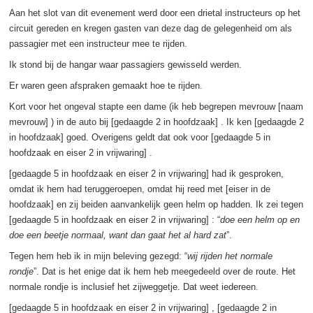
Aan het slot van dit evenement werd door een drietal instructeurs op het
circuit gereden en kregen gasten van deze dag de gelegenheid om als
passagier met een instructeur mee te rijden.
Ik stond bij de hangar waar passagiers gewisseld werden.
Er waren geen afspraken gemaakt hoe te rijden.
Kort voor het ongeval stapte een dame (ik heb begrepen mevrouw [naam
mevrouw] ) in de auto bij [gedaagde 2 in hoofdzaak] . Ik ken [gedaagde 2
in hoofdzaak] goed. Overigens geldt dat ook voor [gedaagde 5 in
hoofdzaak en eiser 2 in vrijwaring] .
[gedaagde 5 in hoofdzaak en eiser 2 in vrijwaring] had ik gesproken,
omdat ik hem had teruggeroepen, omdat hij reed met [eiser in de
hoofdzaak] en zij beiden aanvankelijk geen helm op hadden. Ik zei tegen
[gedaagde 5 in hoofdzaak en eiser 2 in vrijwaring] : “
doe een helm op en
doe een beetje normaal, want dan gaat het al hard zat
”.
Tegen hem heb ik in mijn beleving gezegd: “
wij rijden het normale
rondje
”. Dat is het enige dat ik hem heb meegedeeld over de route. Het
normale rondje is inclusief het zijweggetje. Dat weet iedereen.
[gedaagde 5 in hoofdzaak en eiser 2 in vrijwaring] , [gedaagde 2 in