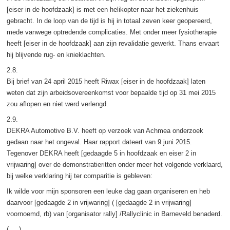
[eiser in de hoofdzaak] is met een helikopter naar het ziekenhuis
gebracht. In de loop van de tijd is hij in totaal zeven keer geopereerd,
mede vanwege optredende complicaties. Met onder meer fysiotherapie
heeft [eiser in de hoofdzaak] aan zijn revalidatie gewerkt. Thans ervaart
hij blijvende rug- en knieklachten.
2.8.
Bij brief van 24 april 2015 heeft Riwax [eiser in de hoofdzaak] laten
weten dat zijn arbeidsovereenkomst voor bepaalde tijd op 31 mei 2015
zou aflopen en niet werd verlengd.
2.9.
DEKRA Automotive B.V. heeft op verzoek van Achmea onderzoek
gedaan naar het ongeval. Haar rapport dateert van 9 juni 2015.
Tegenover DEKRA heeft [gedaagde 5 in hoofdzaak en eiser 2 in
vrijwaring] over de demonstratieritten onder meer het volgende verklaard,
bij welke verklaring hij ter comparitie is gebleven:
Ik wilde voor mijn sponsoren een leuke dag gaan organiseren en heb
daarvoor [gedaagde 2 in vrijwaring] ( [gedaagde 2 in vrijwaring]
voornoemd, rb) van [organisator rally] /Rallyclinic in Barneveld benaderd.
( ... )