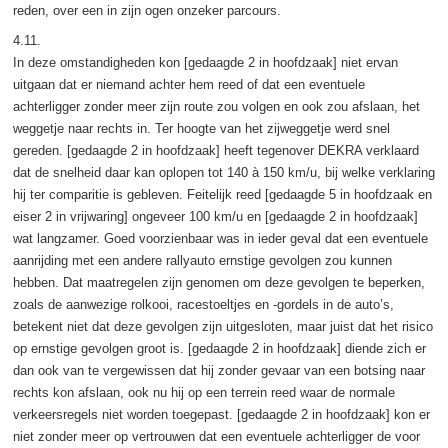
reden, over een in zijn ogen onzeker parcours.
4.11.
In deze omstandigheden kon [gedaagde 2 in hoofdzaak] niet ervan
uitgaan dat er niemand achter hem reed of dat een eventuele
achterligger zonder meer zijn route zou volgen en ook zou afslaan, het
weggetje naar rechts in. Ter hoogte van het zijweggetje werd snel
gereden. [gedaagde 2 in hoofdzaak] heeft tegenover DEKRA verklaard
dat de snelheid daar kan oplopen tot 140 à 150 km/u, bij welke verklaring
hij ter comparitie is gebleven. Feitelijk reed [gedaagde 5 in hoofdzaak en
eiser 2 in vrijwaring] ongeveer 100 km/u en [gedaagde 2 in hoofdzaak]
wat langzamer. Goed voorzienbaar was in ieder geval dat een eventuele
aanrijding met een andere rallyauto ernstige gevolgen zou kunnen
hebben. Dat maatregelen zijn genomen om deze gevolgen te beperken,
zoals de aanwezige rolkooi, racestoeltjes en -gordels in de auto’s,
betekent niet dat deze gevolgen zijn uitgesloten, maar juist dat het risico
op ernstige gevolgen groot is. [gedaagde 2 in hoofdzaak] diende zich er
dan ook van te vergewissen dat hij zonder gevaar van een botsing naar
rechts kon afslaan, ook nu hij op een terrein reed waar de normale
verkeersregels niet worden toegepast. [gedaagde 2 in hoofdzaak] kon er
niet zonder meer op vertrouwen dat een eventuele achterligger de voor