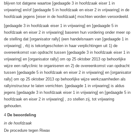
blijven tot datgene waartoe [gedaagde 3 in hoofdzaak eiser 1 in
vrijwaring] en/of [gedaagde 5 in hoofdzaak en eiser 2 in vrijwaring] in de
hoofdzaak jegens [eiser in de hoofdzaak] mochten worden veroordeeld.
[gedaagde 3 in hoofdzaak eiser 1 in vrijwaring] en [gedaagde 5 in
hoofdzaak en eiser 2 in vrijwaring] baseren hun vordering onder meer op
de stelling dat [organisator rally] (een handelsnaam van [gedaagde 1 in
vrijwaring] , rb) is tekortgeschoten in haar verplichtingen uit 1) de
overeenkomst van opdracht tussen [gedaagde 3 in hoofdzaak eiser 1 in
vrijwaring] en [organisator rally] om op 25 oktober 2013 op behoorlijke
wijze een rallyclinic te organiseren en 2) de overeenkomst van opdracht
tussen [gedaagde 5 in hoofdzaak en eiser 2 in vrijwaring] en [organisator
rally] om op 25 oktober 2013 op behoorlijke wijze werkzaamheden als
rallyinstructeur te laten verrichten. [gedaagde 1 in vrijwaring] is aldus
jegens [gedaagde 3 in hoofdzaak eiser 1 in vrijwaring] en [gedaagde 5 in
hoofdzaak en eiser 2 in vrijwaring] , zo stellen zij, tot vrijwaring
gehouden.
4
De beoordeling
in de hoofdzaak
De procedure tegen Riwax