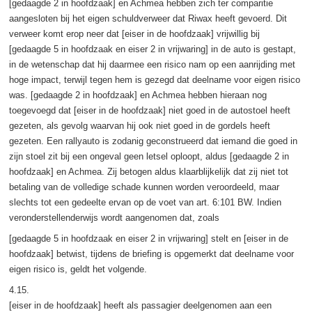
[gedaagde 2 in hoofdzaak] en Achmea hebben zich ter comparitie
aangesloten bij het eigen schuldverweer dat Riwax heeft gevoerd. Dit
verweer komt erop neer dat [eiser in de hoofdzaak] vrijwillig bij
[gedaagde 5 in hoofdzaak en eiser 2 in vrijwaring] in de auto is gestapt,
in de wetenschap dat hij daarmee een risico nam op een aanrijding met
hoge impact, terwijl tegen hem is gezegd dat deelname voor eigen risico
was. [gedaagde 2 in hoofdzaak] en Achmea hebben hieraan nog
toegevoegd dat [eiser in de hoofdzaak] niet goed in de autostoel heeft
gezeten, als gevolg waarvan hij ook niet goed in de gordels heeft
gezeten. Een rallyauto is zodanig geconstrueerd dat iemand die goed in
zijn stoel zit bij een ongeval geen letsel oploopt, aldus [gedaagde 2 in
hoofdzaak] en Achmea. Zij betogen aldus klaarblijkelijk dat zij niet tot
betaling van de volledige schade kunnen worden veroordeeld, maar
slechts tot een gedeelte ervan op de voet van art. 6:101 BW. Indien
veronderstellenderwijs wordt aangenomen dat, zoals
[gedaagde 5 in hoofdzaak en eiser 2 in vrijwaring] stelt en [eiser in de
hoofdzaak] betwist, tijdens de briefing is opgemerkt dat deelname voor
eigen risico is, geldt het volgende.
4.15.
[eiser in de hoofdzaak] heeft als passagier deelgenomen aan een