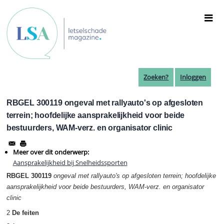
Overslaan
en
naar
de
inhoud
gaan
Zoeken?
Inloggen
RBGEL 300119 ongeval met rallyauto's op afgesloten
terrein; hoofdelijke aansprakelijkheid voor beide
bestuurders, WAM-verz. en organisator clinic
Meer over dit onderwerp:
Aansprakelijkheid bij Snelheidssporten
RBGEL 300119
ongeval met rallyauto's op afgesloten terrein; hoofdelijke
aansprakelijkheid voor beide bestuurders, WAM-verz. en organisator
clinic
2
De feiten