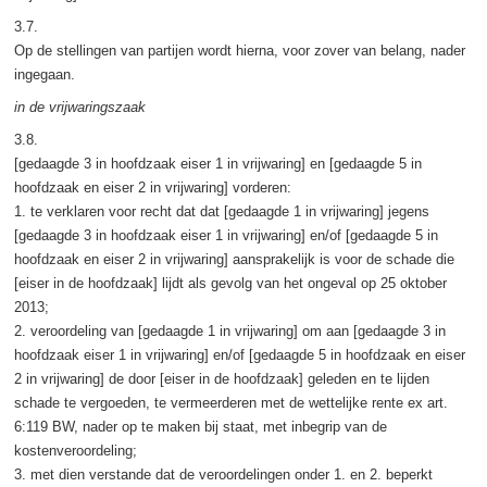
3.7.
Op de stellingen van partijen wordt hierna, voor zover van belang, nader
ingegaan.
in de vrijwaringszaak
3.8.
[gedaagde 3 in hoofdzaak eiser 1 in vrijwaring] en [gedaagde 5 in
hoofdzaak en eiser 2 in vrijwaring] vorderen:
1. te verklaren voor recht dat dat [gedaagde 1 in vrijwaring] jegens
[gedaagde 3 in hoofdzaak eiser 1 in vrijwaring] en/of [gedaagde 5 in
hoofdzaak en eiser 2 in vrijwaring] aansprakelijk is voor de schade die
[eiser in de hoofdzaak] lijdt als gevolg van het ongeval op 25 oktober
2013;
2. veroordeling van [gedaagde 1 in vrijwaring] om aan [gedaagde 3 in
hoofdzaak eiser 1 in vrijwaring] en/of [gedaagde 5 in hoofdzaak en eiser
2 in vrijwaring] de door [eiser in de hoofdzaak] geleden en te lijden
schade te vergoeden, te vermeerderen met de wettelijke rente ex art.
6:119 BW, nader op te maken bij staat, met inbegrip van de
kostenveroordeling;
3. met dien verstande dat de veroordelingen onder 1. en 2. beperkt