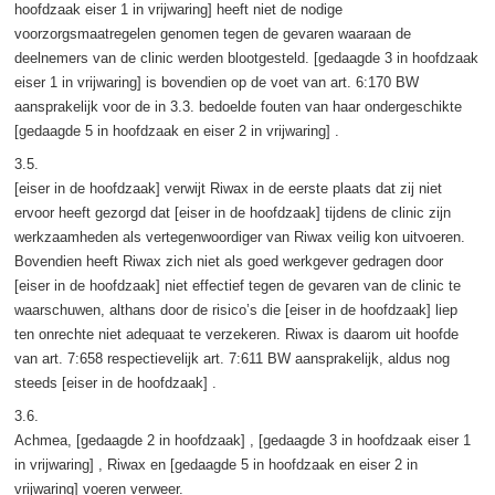
hoofdzaak eiser 1 in vrijwaring] heeft niet de nodige
voorzorgsmaatregelen genomen tegen de gevaren waaraan de
deelnemers van de clinic werden blootgesteld. [gedaagde 3 in hoofdzaak
eiser 1 in vrijwaring] is bovendien op de voet van art. 6:170 BW
aansprakelijk voor de in 3.3. bedoelde fouten van haar ondergeschikte
[gedaagde 5 in hoofdzaak en eiser 2 in vrijwaring] .
3.5.
[eiser in de hoofdzaak] verwijt Riwax in de eerste plaats dat zij niet
ervoor heeft gezorgd dat [eiser in de hoofdzaak] tijdens de clinic zijn
werkzaamheden als vertegenwoordiger van Riwax veilig kon uitvoeren.
Bovendien heeft Riwax zich niet als goed werkgever gedragen door
[eiser in de hoofdzaak] niet effectief tegen de gevaren van de clinic te
waarschuwen, althans door de risico’s die [eiser in de hoofdzaak] liep
ten onrechte niet adequaat te verzekeren. Riwax is daarom uit hoofde
van art. 7:658 respectievelijk art. 7:611 BW aansprakelijk, aldus nog
steeds [eiser in de hoofdzaak] .
3.6.
Achmea, [gedaagde 2 in hoofdzaak] , [gedaagde 3 in hoofdzaak eiser 1
in vrijwaring] , Riwax en [gedaagde 5 in hoofdzaak en eiser 2 in
vrijwaring] voeren verweer.