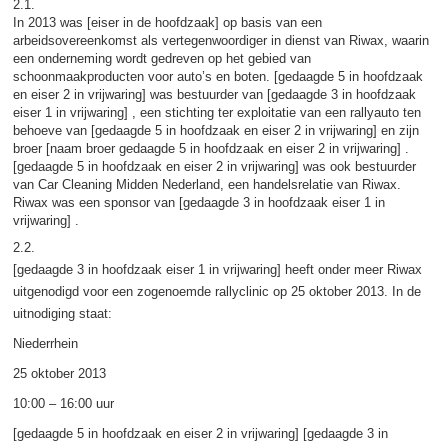
2.1.
In 2013 was [eiser in de hoofdzaak] op basis van een
arbeidsovereenkomst als vertegenwoordiger in dienst van Riwax, waarin
een onderneming wordt gedreven op het gebied van
schoonmaakproducten voor auto’s en boten. [gedaagde 5 in hoofdzaak
en eiser 2 in vrijwaring] was bestuurder van [gedaagde 3 in hoofdzaak
eiser 1 in vrijwaring] , een stichting ter exploitatie van een rallyauto ten
behoeve van [gedaagde 5 in hoofdzaak en eiser 2 in vrijwaring] en zijn
broer [naam broer gedaagde 5 in hoofdzaak en eiser 2 in vrijwaring] .
[gedaagde 5 in hoofdzaak en eiser 2 in vrijwaring] was ook bestuurder
van Car Cleaning Midden Nederland, een handelsrelatie van Riwax.
Riwax was een sponsor van [gedaagde 3 in hoofdzaak eiser 1 in
vrijwaring] .
2.2.
[gedaagde 3 in hoofdzaak eiser 1 in vrijwaring] heeft onder meer Riwax
uitgenodigd voor een zogenoemde rallyclinic op 25 oktober 2013. In de
uitnodiging staat:
Niederrhein
25 oktober 2013
10:00 – 16:00 uur
[gedaagde 5 in hoofdzaak en eiser 2 in vrijwaring] [gedaagde 3 in