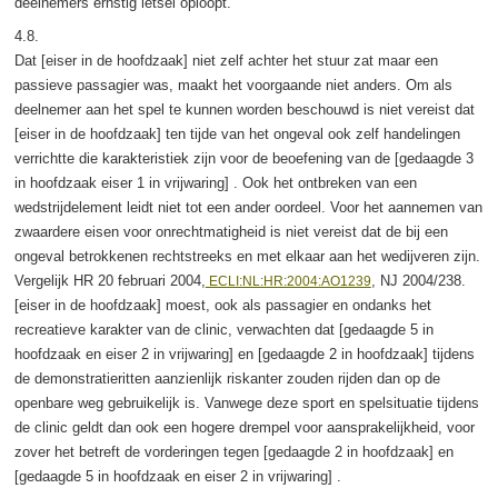
deelnemers ernstig letsel oploopt.
4.8.
Dat [eiser in de hoofdzaak] niet zelf achter het stuur zat maar een
passieve passagier was, maakt het voorgaande niet anders. Om als
deelnemer aan het spel te kunnen worden beschouwd is niet vereist dat
[eiser in de hoofdzaak] ten tijde van het ongeval ook zelf handelingen
verrichtte die karakteristiek zijn voor de beoefening van de [gedaagde 3
in hoofdzaak eiser 1 in vrijwaring] . Ook het ontbreken van een
wedstrijdelement leidt niet tot een ander oordeel. Voor het aannemen van
zwaardere eisen voor onrechtmatigheid is niet vereist dat de bij een
ongeval betrokkenen rechtstreeks en met elkaar aan het wedijveren zijn.
Vergelijk HR 20 februari 2004,
, NJ 2004/238.
ECLI:NL:HR:2004:AO1239
[eiser in de hoofdzaak] moest, ook als passagier en ondanks het
recreatieve karakter van de clinic, verwachten dat [gedaagde 5 in
hoofdzaak en eiser 2 in vrijwaring] en [gedaagde 2 in hoofdzaak] tijdens
de demonstratieritten aanzienlijk riskanter zouden rijden dan op de
openbare weg gebruikelijk is. Vanwege deze sport en spelsituatie tijdens
de clinic geldt dan ook een hogere drempel voor aansprakelijkheid, voor
zover het betreft de vorderingen tegen [gedaagde 2 in hoofdzaak] en
[gedaagde 5 in hoofdzaak en eiser 2 in vrijwaring] .