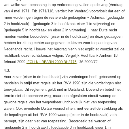
wet welke van toepassing is op verkeersongevallen op de weg (Verdrag
van 4 mei 1971, Trb 1971/118, verder: het Verdrag) voortvloeit dat een of
meer vorderingen tegen de resterende gedaagden − Achmea, [gedaagde
2 in hoofdzaak] , [gedaagde 3 in hoofdzaak eiser 1 in vrijwaring] en
[gedaagde 5 in hoofdzaak en eiser 2 in vrijwaring] − naar Duits recht
moeten worden beoordeeld. [eiser in de hoofdzaak] en deze gedaagden
hebben ter zitting echter aangegeven te kiezen voor toepassing van
Nederlands recht. Hoewel het Verdrag hierin niet expliciet voorziet zal de
rechtbank deze rechtskeuze volgen. Vergelijk Rechtbank Arnhem 18
februari 2009,
, JA 2009/72.
ECLI:NL:RBARN:2009:BH3775
4.3.
Voor zover [eiser in de hoofdzaak] zijn vorderingen heeft gebaseerd op
handelen in strijd met regels uit het RVV 1990 zijn die vorderingen niet
toewijsbaar. Dit reglement geldt niet in Duitsland. Bovendien betrof het
terrein niet de openbare weg, maar een afgesloten circuit waarop de
gewone regels van het wegverkeer uitdrukkelijk niet van toepassing
waren. Ook eventuele Duitse voorschriften, met eenzelfde strekking als
de bepalingen uit het RVV 1990 waarop [eiser in de hoofdzaak] zich
beroept, zijn daar niet van toepassing. Beoordeeld zal worden of
[gedaagde 2 in hoofdzaak] , [gedaagde 3 in hoofdzaak eiser 1 in