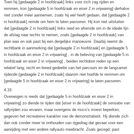
Toen hij [gedaagde 2 in hoofdzaak] links voor zich zag rijden en
remmen, kon [gedaagde 5 in hoofdzaak en eiser 2 in vrijwaring] derhalve
niet zonder meer aannemen, zoals hij wel heeft gedaan, dat [gedaagde 2
in hoofdzaak] remde om hem te laten passeren. Hij kon niet uitsluiten
dat [gedaagde 2 in hoofdzaak] links reed en afremde om in de ideale lijn
de afslag naar rechts te nemen, zoals [gedaagde 2 in hoofdzaak] van
plan was en ook past bij een dergelijke manoeuvre. Daarbij neemt de
rechtbank in aanmerking dat [gedaagde 2 in hoofdzaak] en [gedaagde 5
in hoofdzaak en eiser 2 in vrijwaring] , in de beleving van [gedaagde 5 in
hoofdzaak en eiser 2 in vrijwaring] , beiden rechtdoor reden op een
relatief lang, recht en breed gedeelte van het parcours en de langzamer
rijdende [gedaagde 2 in hoofdzaak] daarom niet hoefde te remmen om
[gedaagde 5 in hoofdzaak en eiser 2 in vrijwaring] te laten passeren.
4.19.
Overwogen is reeds dat [gedaagde 5 in hoofdzaak en eiser 2 in
vrijwaring] zo diende te rijden dat [eiser in de hoofdzaak] de sensatie van
rallyrijden zou ervaren, maar overigens de risico’s moest beperken,
gegeven het recreatieve karakter van de demonstratierit. Hij diende zich
dan ook zonder meer te onthouden van rijgedrag dat gevaar voor een
aanrijding met een andere rallyauto meebracht. Zoals gezegd, past