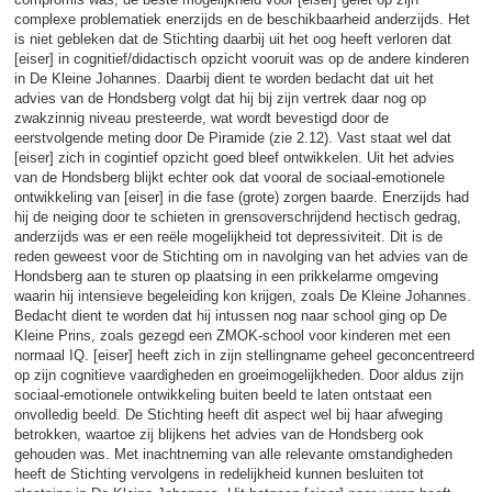
complexe problematiek enerzijds en de beschikbaarheid anderzijds. Het
is niet gebleken dat de Stichting daarbij uit het oog heeft verloren dat
[eiser] in cognitief/didactisch opzicht vooruit was op de andere kinderen
in De Kleine Johannes. Daarbij dient te worden bedacht dat uit het
advies van de Hondsberg volgt dat hij bij zijn vertrek daar nog op
zwakzinnig niveau presteerde, wat wordt bevestigd door de
eerstvolgende meting door De Piramide (zie 2.12). Vast staat wel dat
[eiser] zich in cogintief opzicht goed bleef ontwikkelen. Uit het advies
van de Hondsberg blijkt echter ook dat vooral de sociaal-emotionele
ontwikkeling van [eiser] in die fase (grote) zorgen baarde. Enerzijds had
hij de neiging door te schieten in grensoverschrijdend hectisch gedrag,
anderzijds was er een reële mogelijkheid tot depressiviteit. Dit is de
reden geweest voor de Stichting om in navolging van het advies van de
Hondsberg aan te sturen op plaatsing in een prikkelarme omgeving
waarin hij intensieve begeleiding kon krijgen, zoals De Kleine Johannes.
Bedacht dient te worden dat hij intussen nog naar school ging op De
Kleine Prins, zoals gezegd een ZMOK-school voor kinderen met een
normaal IQ. [eiser] heeft zich in zijn stellingname geheel geconcentreerd
op zijn cognitieve vaardigheden en groeimogelijkheden. Door aldus zijn
sociaal-emotionele ontwikkeling buiten beeld te laten ontstaat een
onvolledig beeld. De Stichting heeft dit aspect wel bij haar afweging
betrokken, waartoe zij blijkens het advies van de Hondsberg ook
gehouden was. Met inachtneming van alle relevante omstandigheden
heeft de Stichting vervolgens in redelijkheid kunnen besluiten tot