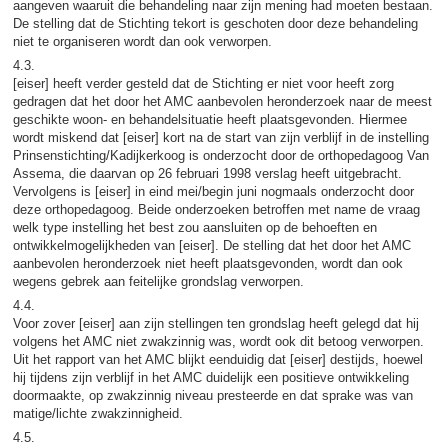
aangeven waaruit die behandeling naar zijn mening had moeten bestaan.
De stelling dat de Stichting tekort is geschoten door deze behandeling
niet te organiseren wordt dan ook verworpen.
4.3.
[eiser] heeft verder gesteld dat de Stichting er niet voor heeft zorg
gedragen dat het door het AMC aanbevolen heronderzoek naar de meest
geschikte woon- en behandelsituatie heeft plaatsgevonden. Hiermee
wordt miskend dat [eiser] kort na de start van zijn verblijf in de instelling
Prinsenstichting/Kadijkerkoog is onderzocht door de orthopedagoog Van
Assema, die daarvan op 26 februari 1998 verslag heeft uitgebracht.
Vervolgens is [eiser] in eind mei/begin juni nogmaals onderzocht door
deze orthopedagoog. Beide onderzoeken betroffen met name de vraag
welk type instelling het best zou aansluiten op de behoeften en
ontwikkelmogelijkheden van [eiser]. De stelling dat het door het AMC
aanbevolen heronderzoek niet heeft plaatsgevonden, wordt dan ook
wegens gebrek aan feitelijke grondslag verworpen.
4.4.
Voor zover [eiser] aan zijn stellingen ten grondslag heeft gelegd dat hij
volgens het AMC niet zwakzinnig was, wordt ook dit betoog verworpen.
Uit het rapport van het AMC blijkt eenduidig dat [eiser] destijds, hoewel
hij tijdens zijn verblijf in het AMC duidelijk een positieve ontwikkeling
doormaakte, op zwakzinnig niveau presteerde en dat sprake was van
matige/lichte zwakzinnigheid.
4.5.