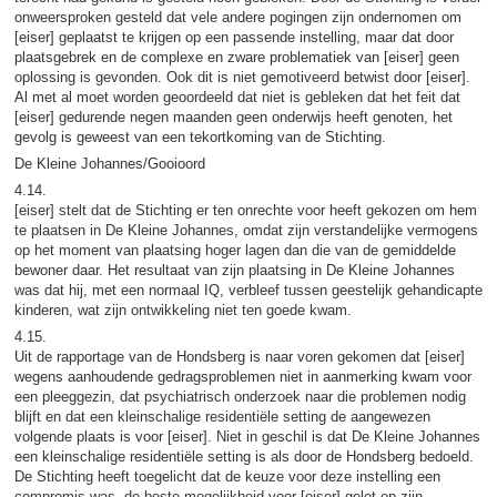
onweersproken gesteld dat vele andere pogingen zijn ondernomen om
[eiser] geplaatst te krijgen op een passende instelling, maar dat door
plaatsgebrek en de complexe en zware problematiek van [eiser] geen
oplossing is gevonden. Ook dit is niet gemotiveerd betwist door [eiser].
Al met al moet worden geoordeeld dat niet is gebleken dat het feit dat
[eiser] gedurende negen maanden geen onderwijs heeft genoten, het
gevolg is geweest van een tekortkoming van de Stichting.
De Kleine Johannes/Gooioord
4.14.
[eiser] stelt dat de Stichting er ten onrechte voor heeft gekozen om hem
te plaatsen in De Kleine Johannes, omdat zijn verstandelijke vermogens
op het moment van plaatsing hoger lagen dan die van de gemiddelde
bewoner daar. Het resultaat van zijn plaatsing in De Kleine Johannes
was dat hij, met een normaal IQ, verbleef tussen geestelijk gehandicapte
kinderen, wat zijn ontwikkeling niet ten goede kwam.
4.15.
Uit de rapportage van de Hondsberg is naar voren gekomen dat [eiser]
wegens aanhoudende gedragsproblemen niet in aanmerking kwam voor
een pleeggezin, dat psychiatrisch onderzoek naar die problemen nodig
blijft en dat een kleinschalige residentiële setting de aangewezen
volgende plaats is voor [eiser]. Niet in geschil is dat De Kleine Johannes
een kleinschalige residentiële setting is als door de Hondsberg bedoeld.
De Stichting heeft toegelicht dat de keuze voor deze instelling een
compromis was, de beste mogelijkheid voor [eiser] gelet op zijn