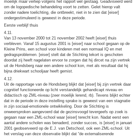
moeilijk maar verliep volgens het rapport wel gestaag. Geadviseerd werd
om de logopedische behandeling voort te zetten. Gelet hierop valt
zonder nadere toelichting, die ontbreekt, niet in te zien dat [eiser]
ondergestimuleerd is geweest in deze periode.
Eerste verblijf thuis
4.11.
Van 13 november 2000 tot 21 november 2002 heeft [eiser] thuis
verbleven. Vanaf 15 augustus 2001 is [eiser] naar school gegaan op de
Kleine Prins, een school voor kinderen met een normaal IQ en met
gedragsproblemen. [eiser] stelt dat de Stichting tekort is geschoten
doordat zij heeft nagelaten ervoor te zorgen dat hij dircet na zijn vertrek
uit de Hondsberg naar een andere school kon, met als resultaat dat hij
bijna driekwart schooljaar heeft gemist.
4.12.
Uit de rapportage van de Hondsberg blijkt dat [eiser] bij zijn vertrek daar
cognitief functioneerde op licht verstandelijk gehandicapt niveau en
didactisch op ZML-niveau (zeer moeilijk lerend, rb). Tevens blijkt echter
dat in de periode in deze instelling sprake is geweest van een stagnatie
in zijn sociaal-emotionele ontwikkeling. Door de Stichting is
onweersproken aangevoerd dat de gezinsvoogd tevergeefs op zoek is
gegaan naar een ZML-school waar [eiser] terecht kon. Nadat eerst een
aantal andere scholen was benaderd, zonder succes, is [eiser] in januari
2001 geobserveerd op de E.J. van Detschool, ook een ZML-school. Uit
het verslag van deze observatie blijkt dat “de externaliserende