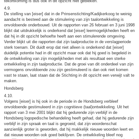
tekortkoming is dus ook in dit opzicht niet gebleken.
4.9.
De stelling van [eiser] dat in de Prinsenstichting/Kadijkerkoog te weinig
aandacht is besteed aan de stimulering van zijn taalontwikkeling is
onvoldoende onderbouwd. Uit de rapporten van 26 februari en 3 juni 1998
blijkt dat uitdrukkelijk is onderkend dat [eiser] leermogelijkheden heeft en
dat hij in dit opzicht behoefte heeft aan een stimulerende omgeving.
Verder blijkt uit die rapporten dat zijn taalproductie in de verslagperiode
sterk toenam. Dit duidt erop dat niet alleen is onderkend dat [eiser]
duidelijk potentie had in dit opzicht maar ook dat hij goed is begeleid in
de ontwikkeling van zijn mogelijkheden met als resultaat een sterke
ontwikkeling in zijn taalproductie. Dat de groei van dit onderdeel van zijn
vermogens onvoldoende zou zijn gestimuleerd is dan ook niet komen
vast te staan, laat staan dat de Stichting in dit opzicht een verwijt valt te
maken.
Hondsberg
4.10.
Volgens [eiser] is hij ook in de periode in de Hondsberg verbleef
onvoldoende gestimuleerd in zijn cognitieve (taal)ontwikkeling. Uit het
rapport van 3 mei 2001 blijkt dat hij gedurende zijn verblijf in de
Hondsberg logopedische behandeling heeft gehad, dat hij gedurende zijn
verblijf in zijn spraak en taal is gegroeid, dat zijn woordenschat
aanzienlijk groter is geworden, dat hij makkelijk nieuwe woorden leert en
dat nieuwe woorden ook goed beklijven. De ontwikkeling bleef nog