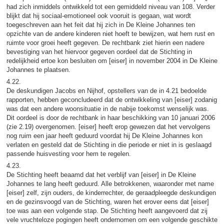
had zich inmiddels ontwikkeld tot een gemiddeld niveau van 108. Verder
blijkt dat hij sociaal-emotioneel ook vooruit is gegaan, wat wordt
toegeschreven aan het feit dat hij zich in De Kleine Johannes ten
opzichte van de andere kinderen niet hoeft te bewijzen, wat hem rust en
ruimte voor groei heeft gegeven. De rechtbank ziet hierin een nadere
bevestiging van het hiervoor gegeven oordeel dat de Stichting in
redelijkheid ertoe kon besluiten om [eiser] in november 2004 in De Kleine
Johannes te plaatsen.
4.22.
De deskundigen Jacobs en Nijhof, opstellers van de in 4.21 bedoelde
rapporten, hebben geconcludeerd dat de ontwikkeling van [eiser] zodanig
was dat een andere woonsituatie in de nabije toekomst wenselijk was.
Dit oordeel is door de rechtbank in haar beschikking van 10 januari 2006
(zie 2.19) overgenomen. [eiser] heeft erop gewezen dat het vervolgens
nog ruim een jaar heeft geduurd voordat hij De Kleine Johannes kon
verlaten en gesteld dat de Stichting in die periode er niet in is geslaagd
passende huisvesting voor hem te regelen.
4.23.
De Stichting heeft beaamd dat het verblijf van [eiser] in De Kleine
Johannes te lang heeft geduurd. Alle betrokkenen, waaronder met name
[eiser] zelf, zijn ouders, de kinderrechter, de geraadpleegde deskundigen
en de gezinsvoogd van de Stichting, waren het erover eens dat [eiser]
toe was aan een volgende stap. De Stichting heeft aangevoerd dat zij
vele vruchteloze pogingen heeft ondernomen om een volgende geschikte