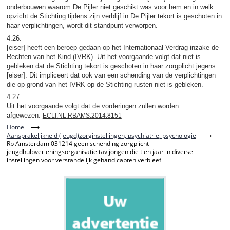
onderbouwen waarom De Pijler niet geschikt was voor hem en in welk
opzicht de Stichting tijdens zijn verblijf in De Pijler tekort is geschoten in
haar verplichtingen, wordt dit standpunt verworpen.
4.26.
[eiser] heeft een beroep gedaan op het Internationaal Verdrag inzake de
Rechten van het Kind (IVRK). Uit het voorgaande volgt dat niet is
gebleken dat de Stichting tekort is geschoten in haar zorgplicht jegens
[eiser]. Dit impliceert dat ook van een schending van de verplichtingen
die op grond van het IVRK op de Stichting rusten niet is gebleken.
4.27.
Uit het voorgaande volgt dat de vorderingen zullen worden
afgewezen.
ECLI:NL:RBAMS:2014:8151
Home
⟶
Aansprakelijkheid (jeugd)zorginstellingen, psychiatrie, psychologie
⟶
Rb Amsterdam 031214 geen schending zorgplicht
jeugdhulpverleningsorganisatie tav jongen die tien jaar in diverse
instellingen voor verstandelijk gehandicapten verbleef