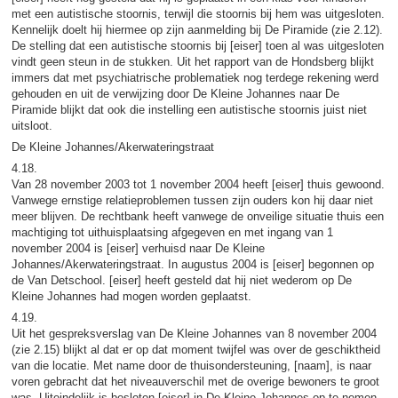
met een autistische stoornis, terwijl die stoornis bij hem was uitgesloten.
Kennelijk doelt hij hiermee op zijn aanmelding bij De Piramide (zie 2.12).
De stelling dat een autistische stoornis bij [eiser] toen al was uitgesloten
vindt geen steun in de stukken. Uit het rapport van de Hondsberg blijkt
immers dat met psychiatrische problematiek nog terdege rekening werd
gehouden en uit de verwijzing door De Kleine Johannes naar De
Piramide blijkt dat ook die instelling een autistische stoornis juist niet
uitsloot.
De Kleine Johannes/Akerwateringstraat
4.18.
Van 28 november 2003 tot 1 november 2004 heeft [eiser] thuis gewoond.
Vanwege ernstige relatieproblemen tussen zijn ouders kon hij daar niet
meer blijven. De rechtbank heeft vanwege de onveilige situatie thuis een
machtiging tot uithuisplaatsing afgegeven en met ingang van 1
november 2004 is [eiser] verhuisd naar De Kleine
Johannes/Akerwateringstraat. In augustus 2004 is [eiser] begonnen op
de Van Detschool. [eiser] heeft gesteld dat hij niet wederom op De
Kleine Johannes had mogen worden geplaatst.
4.19.
Uit het gespreksverslag van De Kleine Johannes van 8 november 2004
(zie 2.15) blijkt al dat er op dat moment twijfel was over de geschiktheid
van die locatie. Met name door de thuisondersteuning, [naam], is naar
voren gebracht dat het niveauverschil met de overige bewoners te groot
was. Uiteindelijk is besloten [eiser] in De Kleine Johannes op te nemen,