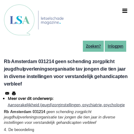
Overslaan
en
naar
de
inhoud
gaan
Zoeken?
Inloggen
Rb Amsterdam 031214 geen schending zorgplicht
jeugdhulpverleningsorganisatie tav jongen die tien jaar
in diverse instellingen voor verstandelijk gehandicapten
verbleef
Meer over dit onderwerp:
Aansprakelijkheid (jeugd)zorginstellingen, psychiatrie, psychologie
Rb Amsterdam 031214
geen schending zorgplicht
jeugdhulpverleningsorganisatie tav jongen die tien jaar in diverse
instellingen voor verstandelijk gehandicapten verbleef
4. De beoordeling