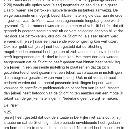
2.20) waarin alle opties voor [eiser] nogmaals op een rijtje zijn gezet.
Daarbij waren alle betrokken hulpverlenende instanties aanwezig. De
enige passende en mogelijk beschikbare instelling die daar aan de orde
is geweest was De Pijler, waar een zogenoemde longstay groep werd
gevormd. Op dat moment was die groep echter al vol. Uit het feit dat dit
gesprek is georganiseerd en ook uit de verslaglegging daarvan blijkt dat
het door alle betrokkenen, dus ook de Stichting, als zeer urgent werd
ervaren dat [eiser] naar een passende woonomgeving kon verhuizen.
Ook hier geldt dat [eiser] niet heeft gesteld dat de Stichting
mogelijkheden onbenut heeft gelaten of zich anderszins onvoldoende
heeft ingespannen om dit doel te bereiken. Het moet dan ook worden
aangenomen dat de Stichting heeft gedaan wat binnen haar bereik lag
om [eiser] in een passende instelling te plaatsen en dat zij zich
geconfronteerd heeft gezien met een tekort aan plaatsen in instellingen
die in beginsel geschikt waren voor [eiser]. Ook in dit verband moet
bedacht worden dat het aantal passende instellingen beperkt was
vanwege de specifieke problematiek en behoeften van [eiser]. Anders
dan [eiser] heeft betoogd valt de Stichting ten aanzien van een mogelijk
tekort aan dergelijke instellingen in Nederland geen verwijt te maken.
De Pijler
4.25.
[eiser] heeft gesteld dat ook de situatie in De Pijler niet aansloot bij zijn
situatie en dat de Stichting in deze periode onvoldoende heeft gedaan
om hem de zorg te geven die hij nodig had. Nu [eiser] heeft nagelaten te