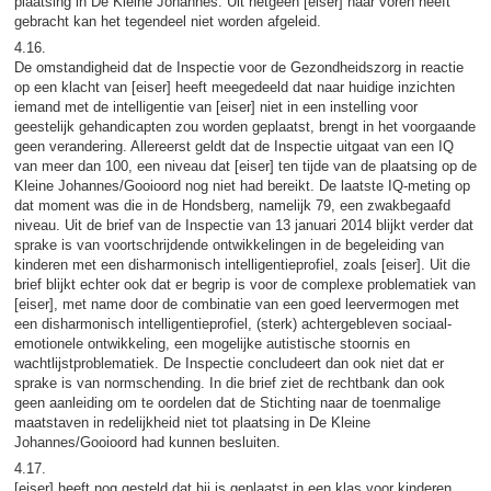
plaatsing in De Kleine Johannes. Uit hetgeen [eiser] naar voren heeft
gebracht kan het tegendeel niet worden afgeleid.
4.16.
De omstandigheid dat de Inspectie voor de Gezondheidszorg in reactie
op een klacht van [eiser] heeft meegedeeld dat naar huidige inzichten
iemand met de intelligentie van [eiser] niet in een instelling voor
geestelijk gehandicapten zou worden geplaatst, brengt in het voorgaande
geen verandering. Allereerst geldt dat de Inspectie uitgaat van een IQ
van meer dan 100, een niveau dat [eiser] ten tijde van de plaatsing op de
Kleine Johannes/Gooioord nog niet had bereikt. De laatste IQ-meting op
dat moment was die in de Hondsberg, namelijk 79, een zwakbegaafd
niveau. Uit de brief van de Inspectie van 13 januari 2014 blijkt verder dat
sprake is van voortschrijdende ontwikkelingen in de begeleiding van
kinderen met een disharmonisch intelligentieprofiel, zoals [eiser]. Uit die
brief blijkt echter ook dat er begrip is voor de complexe problematiek van
[eiser], met name door de combinatie van een goed leervermogen met
een disharmonisch intelligentieprofiel, (sterk) achtergebleven sociaal-
emotionele ontwikkeling, een mogelijke autistische stoornis en
wachtlijstproblematiek. De Inspectie concludeert dan ook niet dat er
sprake is van normschending. In die brief ziet de rechtbank dan ook
geen aanleiding om te oordelen dat de Stichting naar de toenmalige
maatstaven in redelijkheid niet tot plaatsing in De Kleine
Johannes/Gooioord had kunnen besluiten.
4.17.
[eiser] heeft nog gesteld dat hij is geplaatst in een klas voor kinderen