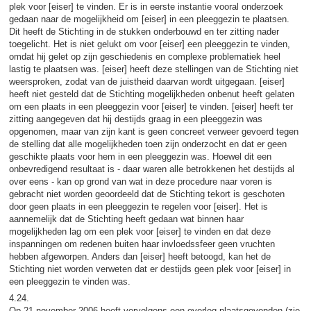
plek voor [eiser] te vinden. Er is in eerste instantie vooral onderzoek
gedaan naar de mogelijkheid om [eiser] in een pleeggezin te plaatsen.
Dit heeft de Stichting in de stukken onderbouwd en ter zitting nader
toegelicht. Het is niet gelukt om voor [eiser] een pleeggezin te vinden,
omdat hij gelet op zijn geschiedenis en complexe problematiek heel
lastig te plaatsen was. [eiser] heeft deze stellingen van de Stichting niet
weersproken, zodat van de juistheid daarvan wordt uitgegaan. [eiser]
heeft niet gesteld dat de Stichting mogelijkheden onbenut heeft gelaten
om een plaats in een pleeggezin voor [eiser] te vinden. [eiser] heeft ter
zitting aangegeven dat hij destijds graag in een pleeggezin was
opgenomen, maar van zijn kant is geen concreet verweer gevoerd tegen
de stelling dat alle mogelijkheden toen zijn onderzocht en dat er geen
geschikte plaats voor hem in een pleeggezin was. Hoewel dit een
onbevredigend resultaat is - daar waren alle betrokkenen het destijds al
over eens - kan op grond van wat in deze procedure naar voren is
gebracht niet worden geoordeeld dat de Stichting tekort is geschoten
door geen plaats in een pleeggezin te regelen voor [eiser]. Het is
aannemelijk dat de Stichting heeft gedaan wat binnen haar
mogelijkheden lag om een plek voor [eiser] te vinden en dat deze
inspanningen om redenen buiten haar invloedssfeer geen vruchten
hebben afgeworpen. Anders dan [eiser] heeft betoogd, kan het de
Stichting niet worden verweten dat er destijds geen plek voor [eiser] in
een pleeggezin te vinden was.
4.24.
Op 21 november 2006 heeft vervolgens een overleg plaatsgevonden (zie