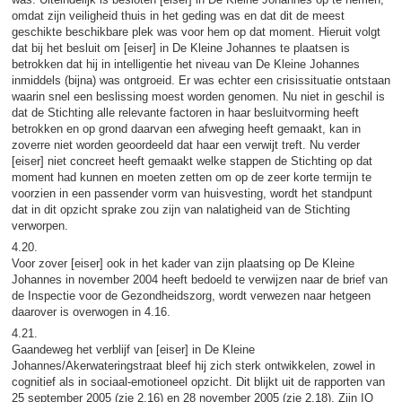
omdat zijn veiligheid thuis in het geding was en dat dit de meest
geschikte beschikbare plek was voor hem op dat moment. Hieruit volgt
dat bij het besluit om [eiser] in De Kleine Johannes te plaatsen is
betrokken dat hij in intelligentie het niveau van De Kleine Johannes
inmiddels (bijna) was ontgroeid. Er was echter een crisissituatie ontstaan
waarin snel een beslissing moest worden genomen. Nu niet in geschil is
dat de Stichting alle relevante factoren in haar besluitvorming heeft
betrokken en op grond daarvan een afweging heeft gemaakt, kan in
zoverre niet worden geoordeeld dat haar een verwijt treft. Nu verder
[eiser] niet concreet heeft gemaakt welke stappen de Stichting op dat
moment had kunnen en moeten zetten om op de zeer korte termijn te
voorzien in een passender vorm van huisvesting, wordt het standpunt
dat in dit opzicht sprake zou zijn van nalatigheid van de Stichting
verworpen.
4.20.
Voor zover [eiser] ook in het kader van zijn plaatsing op De Kleine
Johannes in november 2004 heeft bedoeld te verwijzen naar de brief van
de Inspectie voor de Gezondheidszorg, wordt verwezen naar hetgeen
daarover is overwogen in 4.16.
4.21.
Gaandeweg het verblijf van [eiser] in De Kleine
Johannes/Akerwateringstraat bleef hij zich sterk ontwikkelen, zowel in
cognitief als in sociaal-emotioneel opzicht. Dit blijkt uit de rapporten van
25 september 2005 (zie 2.16) en 28 november 2005 (zie 2.18). Zijn IQ