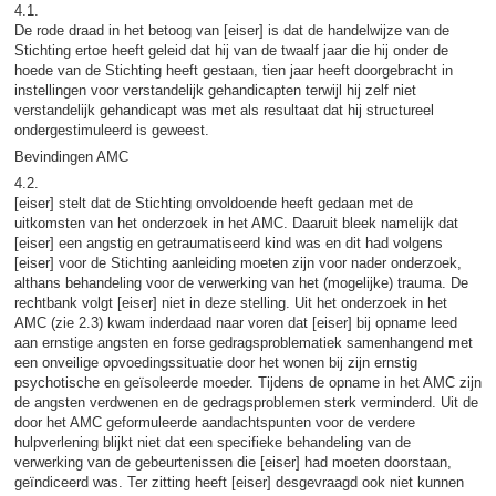
4.1.
De rode draad in het betoog van [eiser] is dat de handelwijze van de
Stichting ertoe heeft geleid dat hij van de twaalf jaar die hij onder de
hoede van de Stichting heeft gestaan, tien jaar heeft doorgebracht in
instellingen voor verstandelijk gehandicapten terwijl hij zelf niet
verstandelijk gehandicapt was met als resultaat dat hij structureel
ondergestimuleerd is geweest.
Bevindingen AMC
4.2.
[eiser] stelt dat de Stichting onvoldoende heeft gedaan met de
uitkomsten van het onderzoek in het AMC. Daaruit bleek namelijk dat
[eiser] een angstig en getraumatiseerd kind was en dit had volgens
[eiser] voor de Stichting aanleiding moeten zijn voor nader onderzoek,
althans behandeling voor de verwerking van het (mogelijke) trauma. De
rechtbank volgt [eiser] niet in deze stelling. Uit het onderzoek in het
AMC (zie 2.3) kwam inderdaad naar voren dat [eiser] bij opname leed
aan ernstige angsten en forse gedragsproblematiek samenhangend met
een onveilige opvoedingssituatie door het wonen bij zijn ernstig
psychotische en geïsoleerde moeder. Tijdens de opname in het AMC zijn
de angsten verdwenen en de gedragsproblemen sterk verminderd. Uit de
door het AMC geformuleerde aandachtspunten voor de verdere
hulpverlening blijkt niet dat een specifieke behandeling van de
verwerking van de gebeurtenissen die [eiser] had moeten doorstaan,
geïndiceerd was. Ter zitting heeft [eiser] desgevraagd ook niet kunnen