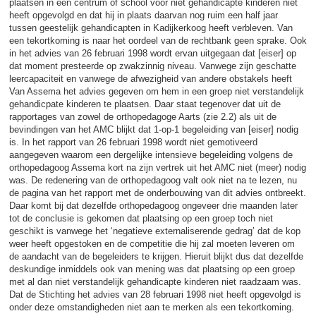
plaatsen in een centrum of school voor niet gehandicapte kinderen niet
heeft opgevolgd en dat hij in plaats daarvan nog ruim een half jaar
tussen geestelijk gehandicapten in Kadijkerkoog heeft verbleven. Van
een tekortkoming is naar het oordeel van de rechtbank geen sprake. Ook
in het advies van 26 februari 1998 wordt ervan uitgegaan dat [eiser] op
dat moment presteerde op zwakzinnig niveau. Vanwege zijn geschatte
leercapaciteit en vanwege de afwezigheid van andere obstakels heeft
Van Assema het advies gegeven om hem in een groep niet verstandelijk
gehandicpate kinderen te plaatsen. Daar staat tegenover dat uit de
rapportages van zowel de orthopedagoge Aarts (zie 2.2) als uit de
bevindingen van het AMC blijkt dat 1-op-1 begeleiding van [eiser] nodig
is. In het rapport van 26 februari 1998 wordt niet gemotiveerd
aangegeven waarom een dergelijke intensieve begeleiding volgens de
orthopedagoog Assema kort na zijn vertrek uit het AMC niet (meer) nodig
was. De redenering van de orthopedagoog valt ook niet na te lezen, nu
de pagina van het rapport met de onderbouwing van dit advies ontbreekt.
Daar komt bij dat dezelfde orthopedagoog ongeveer drie maanden later
tot de conclusie is gekomen dat plaatsing op een groep toch niet
geschikt is vanwege het ‘negatieve externaliserende gedrag’ dat de kop
weer heeft opgestoken en de competitie die hij zal moeten leveren om
de aandacht van de begeleiders te krijgen. Hieruit blijkt dus dat dezelfde
deskundige inmiddels ook van mening was dat plaatsing op een groep
met al dan niet verstandelijk gehandicapte kinderen niet raadzaam was.
Dat de Stichting het advies van 28 februari 1998 niet heeft opgevolgd is
onder deze omstandigheden niet aan te merken als een tekortkoming.