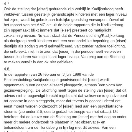
4.7.
Ook de stelling dat [eiser] gedurende zijn verblijf in Kadijkerkoog heeft
verbleven tussen geestelijk gehandicapte kinderen met een lager niveau
het zijne, wordt bij gebrek aan feitelijke grondslag verworpen. Zowel uit
het rapport van het AMC als uit de beide rapporten die in Kadijkerkoog
zijn opgemaakt blijkt immers dat [eiser] presteert op matig/licht
zwakzinnig niveau. Nu vast staat dat de Prinsenstichting/Kadijkerkoog
als doelgroep heeft kinderen met een verstandelijke beperking en [eiser]
destijds als zodanig werd gekwalificeerd, valt zonder nadere toelichting,
die ontbreekt, niet in te zien dat [eiser] in die periode heeft verbleven
tussen kinderen van significant lager niveau. Van enig aan de Stichting
te maken verwijt is dan ok niet gebleken.
4.8.
In de rapporten van 26 februari en 3 juni 1998 van de
Prinsenstichting/Kadijkerkoog is geadviseerd dat [eiser] wordt
opgenomen in een gespecialiseerd pleeggezin, althans ‘een vorm van
gezinsverpleging’. De Stichting heeft tegen de stelling van [eiser] dat dit
advies niet is opgevolgd terecht ingebracht dat weliswaar is geadviseerd
tot opname in een pleeggezin, maar dat tevens is geconcludeerd dat
eerst moest worden onderzocht of [eiser] leed aan een psychiatrische
stoornis (zie onder 2.6, eerste gedachtestreepje van het citaat). Dit
betekent dat de keuze van de Stichting om [eiser] met het oog op onder
meer dit nadere onderzoek te plaatsen in het observatie- en
behandelcentrum de Hondsberg in lijn lag met dit advies. Van een