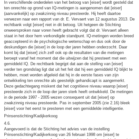
In verschillende onderdelen van het betoog van [eiser] wordt gesteld dat
ten onrechte op grond van IQ-metingen is aangenomen dat [eiser]
(aanvankelijk) op zwakzinnig niveau presteerde. Hij heeft daartoe
verwezen naar een rapport van dr. E. Vervaert van 12 augustus 2013. De
rechtbank volgt [eiser] niet in dit betoog. Uit hetgeen de Stichting
onweersproken naar voren heeft gebracht volgt dat dr. Vervaert alleen
staat in het door hem verkondigde standpunt. IQ-metingen worden breed
geaccepteerd in de psychologische wetenschap en dus ook door de
deskundigen die [eiser] in de loop der jaren hebben onderzocht. Daar
komt bij dat [eiser] zich zelf ook op de resultaten van die metingen
beroept vanaf het moment dat die uitwijzen dat hij presteert met een
gemiddeld IQ. De rechtbank begrijpt dat aan de stelling van [eiser]
verder ten grondslag ligt dat uit het feit dat hij een gemiddeld IQ blijkt te
hebben, moet worden afgeleid dat hij in de eerste fases van zijn
ontwikkeling ten onrechte als geestelijk gehandicapt is aangemerkt.
Deze gedachtegang miskent dat het cognitieve niveau waarop [eiser]
presteerde zich in de loop der jaren sterk heeft ontwikkeld. De metingen
in de periode 1997 - 2005 wezen consequent uit dat [eiser] op
zwakzinnig niveau presteerde. Pas in september 2005 (zie 2.16) bleek
[eiser] voor het eerst te presteren met een gemiddelde intelligentie.
Prinsenstichting/Kadijkerkoog
4.6.
Aangevoerd is dat de Stichting het advies van de instelling
Prinsenstichting/Kadijkerkoog van 26 februari 1998 om [eiser] te