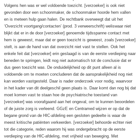
Volgens hen was er wel voldoende toezicht. [verzoeker] is ook niet
gevonden door een schoonmaker, de schoonmaker hoorde hem vallen
en is meteen hulp gaan halen. De rechtbank overweegt dat uit het
‘Overzicht voortgang/contacten’ (prod. 3 verweerschrift) weliswaar niet
blijkt dat er in de door [verzoeker] genoemde tijdsspanne contact met
hem is geweest, maar dat er geen toezicht is geweest, zoals [verzoeker]
stelt, is aan de hand van dat overzicht niet vast te stellen. Ook het
enkele feit dat [verzoeker] erin geslaagd is van de eerste verdieping naar
beneden te springen, leidt nog niet automatisch tot de conclusie dat er
dus geen toezicht was. De onduidelijkheid op dit punt alleen al is
voldoende om te moeten concluderen dat de aansprakelijkheid nog niet
kan worden vastgesteld. Daar is nader onderzoek voor nodig, waarvoor
in het kader van dit deelgeschil geen plaats is. Daar komt dan nog bij dat
moet komen vast te staan hoe de psychiatrische toestand van
[verzoeker] was voorafgaand aan het ongeval, om te kunnen beoordelen
of de juiste zorg is verleend. GGzE en Centramed wijzen er op dat de
begane grond van de HIC-afdeling een gesloten gedeelte is waar de
meest kritische patiënten verkeerden. [verzoeker] behoorde echter niet
tot die categorie, reden waarom hij was ondergebracht op de eerste
verdieping van de HIC-afdeling, met vrijheid van beweging. Met