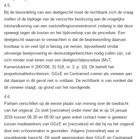
4.5.
Bij de beoordeling van een deelgeschil moet de rechtbank zich de vraag
stellen of de bijdrage van de verzochte beslissing aan de mogelijke
totstandkoming van een vaststellingsovereenkomst zodanig is dat deze
opweegt tegen de kosten en het tijdsverloop van de procedure. Een
deelgeschil waarvan te verwachten is dat de beantwoording daarvan
kostbaar is en veel tijd in beslag zal nemen, bijvoorbeeld omdat
uitvoerige bewijsvoering en deskundigenberichten nodig zullen zijn, zal
zich minder snel lenen voor een deelgeschilprocedure (MvT,
Kamerstukken II 2007/08, 31 518, nr. 3, p. 10). Dit betreft het
proportionaliteitscriterium. GGzE en Centramed voeren als verweer aan
dat daaraan in dit geval niet is voldaan. De rechtbank is van oordeel dat
dit verweer slaagt, op grond van het navolgende.
4.6.
Partijen verschillen op de eerste plaats van mening over de toedracht
van het ongeval. Zo stelt [verzoeker] onder meer dat er op 14 januari
2016 tussen 06.30 en 08.00 uur geen enkel contact meer is geweest
tussen medewerkers van GGzE en [verzoeker] en dat hij na het ongeval
door een schoonmaker is gevonden. Volgens [verzoeker] was er
onvoldoende toezicht. Dit wordt weersproken door GGzE en Centramed.