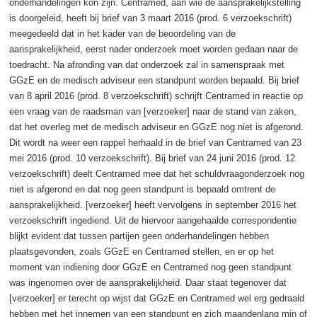
onderhandelingen kon zijn. Centramed, aan wie de aansprakelijkstelling
is doorgeleid, heeft bij brief van 3 maart 2016 (prod. 6 verzoekschrift)
meegedeeld dat in het kader van de beoordeling van de
aansprakelijkheid, eerst nader onderzoek moet worden gedaan naar de
toedracht. Na afronding van dat onderzoek zal in samenspraak met
GGzE en de medisch adviseur een standpunt worden bepaald. Bij brief
van 8 april 2016 (prod. 8 verzoekschrift) schrijft Centramed in reactie op
een vraag van de raadsman van [verzoeker] naar de stand van zaken,
dat het overleg met de medisch adviseur en GGzE nog niet is afgerond.
Dit wordt na weer een rappel herhaald in de brief van Centramed van 23
mei 2016 (prod. 10 verzoekschrift). Bij brief van 24 juni 2016 (prod. 12
verzoekschrift) deelt Centramed mee dat het schuldvraagonderzoek nog
niet is afgerond en dat nog geen standpunt is bepaald omtrent de
aansprakelijkheid. [verzoeker] heeft vervolgens in september 2016 het
verzoekschrift ingediend. Uit de hiervoor aangehaalde correspondentie
blijkt evident dat tussen partijen geen onderhandelingen hebben
plaatsgevonden, zoals GGzE en Centramed stellen, en er op het
moment van indiening door GGzE en Centramed nog geen standpunt
was ingenomen over de aansprakelijkheid. Daar staat tegenover dat
[verzoeker] er terecht op wijst dat GGzE en Centramed wel erg gedraald
hebben met het innemen van een standpunt en zich maandenlang min of