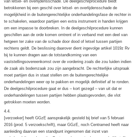
van letsel- en overlijdensschade. De deelgeschilprocedure biedt
betrokkenen bij een geschil over letsel- en overlijdensschade de
mogelijkheid in de buitengerechtelijke onderhandelingsfase de rechter in
te schakelen, waardoor partijen een extra instrument in handen krijgen
om een impasse te doorbreken. In de deelgeschilprocedure kunnen
geschillen aan de orde komen omtrent of in verband met een deel van
hetgeen ter zake van de schade door dood of letsel tussen partijen
rechtens geldt. De beslissing daarover dient ingevolge artikel 1019z Rv
bij te kunnen dragen aan de totstandkoming van een
vaststellingsovereenkomst over de vordering zoals die zou luiden indien
de zaak als bodemzaak zou zijn aangebracht. De rechterlijke uitspraak
moet partijen dus in staat stellen om de buitengerechtelijke
onderhandelingen weer op te pakken en mogelijk definitief af te ronden.
De deelgeschilprocedure gaat er dus – kort gezegd – van uit dat er
onderhandelingen tussen partijen hebben plaatsgevonden, die vlot
getrokken moeten worden.
4.4.
[verzoeker] heeft GGzE aansprakelijk gesteld bij brief van 5 februari
2016 (prod. 5 verzoekschrift), maar GGzE, noch Centramed heeft naar
aanleiding daarvan een standpunt ingenomen dat inzet van