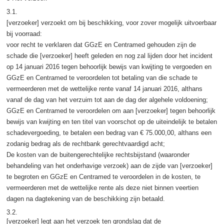
3.1.
[verzoeker] verzoekt om bij beschikking, voor zover mogelijk uitvoerbaar
bij voorraad:
voor recht te verklaren dat GGzE en Centramed gehouden zijn de
schade die [verzoeker] heeft geleden en nog zal lijden door het incident
op 14 januari 2016 tegen behoorlijk bewijs van kwijting te vergoeden en
GGzE en Centramed te veroordelen tot betaling van die schade te
vermeerderen met de wettelijke rente vanaf 14 januari 2016, althans
vanaf de dag van het verzuim tot aan de dag der algehele voldoening;
GGzE en Centramed te veroordelen om aan [verzoeker] tegen behoorlijk
bewijs van kwijting en ten titel van voorschot op de uiteindelijk te betalen
schadevergoeding, te betalen een bedrag van € 75.000,00, althans een
zodanig bedrag als de rechtbank gerechtvaardigd acht;
De kosten van de buitengerechtelijke rechtsbijstand (waaronder
behandeling van het onderhavige verzoek) aan de zijde van [verzoeker]
te begroten en GGzE en Centramed te veroordelen in de kosten, te
vermeerderen met de wettelijke rente als deze niet binnen veertien
dagen na dagtekening van de beschikking zijn betaald.
3.2.
[verzoeker] legt aan het verzoek ten grondslag dat de