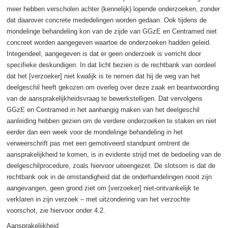
meer hebben verscholen achter (kennelijk) lopende onderzoeken, zonder
dat daarover concrete mededelingen worden gedaan. Ook tijdens de
mondelinge behandeling kon van de zijde van GGzE en Centramed niet
concreet worden aangegeven waartoe de onderzoeken hadden geleid.
Integendeel, aangegeven is dat er geen onderzoek is verricht door
specifieke deskundigen. In dat licht bezien is de rechtbank van oordeel
dat het [verzoeker] niet kwalijk is te nemen dat hij de weg van het
deelgeschil heeft gekozen om overleg over deze zaak en beantwoording
van de aansprakelijkheidsvraag te bewerkstelligen. Dat vervolgens
GGzE en Centramed in het aanhangig maken van het deelgeschil
aanleiding hebben gezien om de verdere onderzoeken te staken en niet
eerder dan een week voor de mondelinge behandeling in het
verweerschrift pas met een gemotiveerd standpunt omtrent de
aansprakelijkheid te komen, is in evidente strijd met de bedoeling van de
deelgeschilprocedure, zoals hiervoor uiteengezet. De slotsom is dat de
rechtbank ook in de omstandigheid dat de onderhandelingen nooit zijn
aangevangen, geen grond ziet om [verzoeker] niet-ontvankelijk te
verklaren in zijn verzoek – met uitzondering van het verzochte
voorschot, zie hiervoor onder 4.2.
Aansprakelijkheid