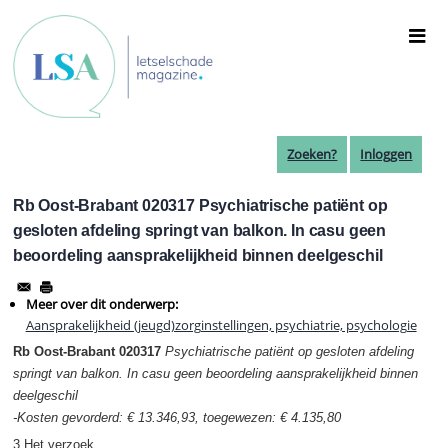
Overslaan
en
naar
de
inhoud
gaan
Zoeken?
Inloggen
Rb Oost-Brabant 020317 Psychiatrische patiënt op
gesloten afdeling springt van balkon. In casu geen
beoordeling aansprakelijkheid binnen deelgeschil
Meer over dit onderwerp:
Aansprakelijkheid (jeugd)zorginstellingen, psychiatrie, psychologie
Rb Oost-Brabant 020317
Psychiatrische patiënt op gesloten afdeling
springt van balkon. In casu geen beoordeling aansprakelijkheid
binnen
deelgeschil
-Kosten gevorderd: € 13.346,93, toegewezen: € 4.135,80
3 Het verzoek