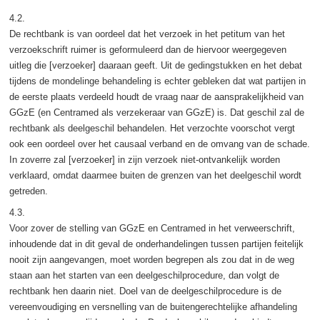
4.2.
De rechtbank is van oordeel dat het verzoek in het petitum van het
verzoekschrift ruimer is geformuleerd dan de hiervoor weergegeven
uitleg die [verzoeker] daaraan geeft. Uit de gedingstukken en het debat
tijdens de mondelinge behandeling is echter gebleken dat wat partijen in
de eerste plaats verdeeld houdt de vraag naar de aansprakelijkheid van
GGzE (en Centramed als verzekeraar van GGzE) is. Dat geschil zal de
rechtbank als deelgeschil behandelen. Het verzochte voorschot vergt
ook een oordeel over het causaal verband en de omvang van de schade.
In zoverre zal [verzoeker] in zijn verzoek niet-ontvankelijk worden
verklaard, omdat daarmee buiten de grenzen van het deelgeschil wordt
getreden.
4.3.
Voor zover de stelling van GGzE en Centramed in het verweerschrift,
inhoudende dat in dit geval de onderhandelingen tussen partijen feitelijk
nooit zijn aangevangen, moet worden begrepen als zou dat in de weg
staan aan het starten van een deelgeschilprocedure, dan volgt de
rechtbank hen daarin niet. Doel van de deelgeschilprocedure is de
vereenvoudiging en versnelling van de buitengerechtelijke afhandeling