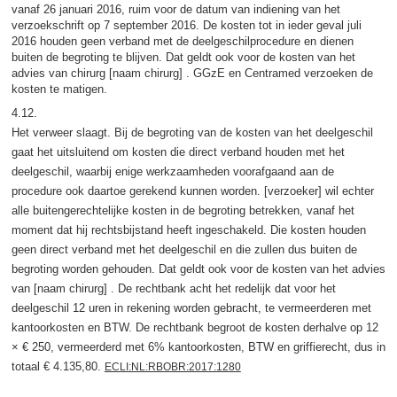
vanaf 26 januari 2016, ruim voor de datum van indiening van het
verzoekschrift op 7 september 2016. De kosten tot in ieder geval juli
2016 houden geen verband met de deelgeschilprocedure en dienen
buiten de begroting te blijven. Dat geldt ook voor de kosten van het
advies van chirurg [naam chirurg] . GGzE en Centramed verzoeken de
kosten te matigen.
4.12.
Het verweer slaagt. Bij de begroting van de kosten van het deelgeschil
gaat het uitsluitend om kosten die direct verband houden met het
deelgeschil, waarbij enige werkzaamheden voorafgaand aan de
procedure ook daartoe gerekend kunnen worden. [verzoeker] wil echter
alle buitengerechtelijke kosten in de begroting betrekken, vanaf het
moment dat hij rechtsbijstand heeft ingeschakeld. Die kosten houden
geen direct verband met het deelgeschil en die zullen dus buiten de
begroting worden gehouden. Dat geldt ook voor de kosten van het advies
van [naam chirurg] . De rechtbank acht het redelijk dat voor het
deelgeschil 12 uren in rekening worden gebracht, te vermeerderen met
kantoorkosten en BTW. De rechtbank begroot de kosten derhalve op 12
× € 250, vermeerderd met 6% kantoorkosten, BTW en griffierecht, dus in
totaal € 4.135,80.
ECLI:NL:RBOBR:2017:1280