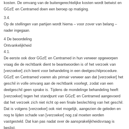
kosten. De omvang van de buitengerechtelijke kosten wordt betwist en
GGzE en Centramed doen een beroep op matiging.
3.4.
Op de stellingen van partijen wordt hierna – voor zover van belang –
nader ingegaan.
4 De beoordeling
Ontvankelijkheid
4.1.
De eerste ook door GGzE en Centramed in hun verweer opgeworpen
vraag die de rechtbank dient te beantwoorden is of het verzoek van
[verzoeker] zich leent voor behandeling in een deelgeschilprocedure.
GGzE en Centramed voeren als primair verweer aan dat [verzoeker] het
geschil in volle omvang aan de rechtbank voorlegt, zodat van een
deelgeschil geen sprake is. Tijdens de mondelinge behandeling heeft
[verzoeker] tegen het standpunt van GGzE en Centramed aangevoerd
dat het verzoek zich niet richt op een finale beslechting van het geschil.
Dat is volgens [verzoeker] ook niet mogelijk, aangezien de geleden en
nog te lijden schade van [verzoeker] nog zal moeten worden
vastgesteld. Dat kan pas nadat over de aansprakelijkheidsvraag is
beslist.