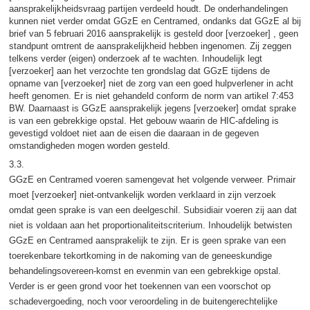
aansprakelijkheidsvraag partijen verdeeld houdt. De onderhandelingen
kunnen niet verder omdat GGzE en Centramed, ondanks dat GGzE al bij
brief van 5 februari 2016 aansprakelijk is gesteld door [verzoeker] , geen
standpunt omtrent de aansprakelijkheid hebben ingenomen. Zij zeggen
telkens verder (eigen) onderzoek af te wachten. Inhoudelijk legt
[verzoeker] aan het verzochte ten grondslag dat GGzE tijdens de
opname van [verzoeker] niet de zorg van een goed hulpverlener in acht
heeft genomen. Er is niet gehandeld conform de norm van artikel 7:453
BW. Daarnaast is GGzE aansprakelijk jegens [verzoeker] omdat sprake
is van een gebrekkige opstal. Het gebouw waarin de HIC-afdeling is
gevestigd voldoet niet aan de eisen die daaraan in de gegeven
omstandigheden mogen worden gesteld.
3.3.
GGzE en Centramed voeren samengevat het volgende verweer. Primair
moet [verzoeker] niet-ontvankelijk worden verklaard in zijn verzoek
omdat geen sprake is van een deelgeschil. Subsidiair voeren zij aan dat
niet is voldaan aan het proportionaliteitscriterium. Inhoudelijk betwisten
GGzE en Centramed aansprakelijk te zijn. Er is geen sprake van een
toerekenbare tekortkoming in de nakoming van de geneeskundige
behandelingsovereen-komst en evenmin van een gebrekkige opstal.
Verder is er geen grond voor het toekennen van een voorschot op
schadevergoeding, noch voor veroordeling in de buitengerechtelijke