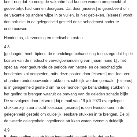
komt nog dat zo nodig de vakantie had kunnen worden omgeboekt of
gedeeltelijk had kunnen doorgaan. Dat door [eiseres] is geprobeerd om
de vakantie op andere wijze in te vullen, is niet gebleken. [eiseres] wordt
dan ook niet in de gelegenheid gesteld deze schadepost nader te
onderbouwen.
Hondentas, diervoeding en medische kosten.
4.8.
[gedaagde] heeft tijdens de mondelinge behandeling toegezegd dat hij de
kosten van de medische vervolgbehandeling van [naam hond 1] , het
speciaal voer gedurende de periode van herstel en de beschadigde
hondentas zal vergoeden, mits deze posten door [eiseres] met facturen
of andere onderbouwende stukken inzichtelijk worden gemaakt. [eiseres]
is in gelegenheid gesteld om na de mondelinge behandeling stukken in
het geding te brengen waaruit de omvang van de geleden schade blijkt.
De vervolgens door [eiseres] bij e-mail van 19 juli 2020 overgelegde
stukken zijn zeer slecht leesbaar. [eiseres] is een tweede keer in de
gelegenheid gesteld om duidelijk leesbare stukken in te brengen. De bij
de tweede gelegenheid ingediende stukken waren evenmin duidelijk.
4.9.
Bij dagvaarding zijn stukken ingebracht waaruit blijkt dat na het