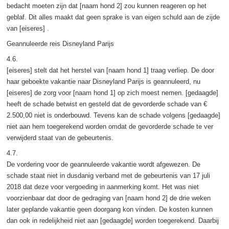
bedacht moeten zijn dat [naam hond 2] zou kunnen reageren op het
geblaf. Dit alles maakt dat geen sprake is van eigen schuld aan de zijde
van [eiseres] .
Geannuleerde reis Disneyland Parijs
4.6.
[eiseres] stelt dat het herstel van [naam hond 1] traag verliep. De door
haar geboekte vakantie naar Disneyland Parijs is geannuleerd, nu
[eiseres] de zorg voor [naam hond 1] op zich moest nemen. [gedaagde]
heeft de schade betwist en gesteld dat de gevorderde schade van €
2.500,00 niet is onderbouwd. Tevens kan de schade volgens [gedaagde]
niet aan hem toegerekend worden omdat de gevorderde schade te ver
verwijderd staat van de gebeurtenis.
4.7.
De vordering voor de geannuleerde vakantie wordt afgewezen. De
schade staat niet in dusdanig verband met de gebeurtenis van 17 juli
2018 dat deze voor vergoeding in aanmerking komt. Het was niet
voorzienbaar dat door de gedraging van [naam hond 2] de drie weken
later geplande vakantie geen doorgang kon vinden. De kosten kunnen
dan ook in redelijkheid niet aan [gedaagde] worden toegerekend. Daarbij