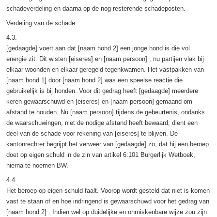
schadeverdeling en daarna op de nog resterende schadeposten.
Verdeling van de schade
4.3.
[gedaagde] voert aan dat [naam hond 2] een jonge hond is die vol
energie zit. Dit wisten [eiseres] en [naam persoon] , nu partijen vlak bij
elkaar woonden en elkaar geregeld tegenkwamen. Het vastpakken van
[naam hond 1] door [naam hond 2] was een speelse reactie die
gebruikelijk is bij honden. Voor dit gedrag heeft [gedaagde] meerdere
keren gewaarschuwd en [eiseres] en [naam persoon] gemaand om
afstand te houden. Nu [naam persoon] tijdens de gebeurtenis, ondanks
de waarschuwingen, niet de nodige afstand heeft bewaard, dient een
deel van de schade voor rekening van [eiseres] te blijven. De
kantonrechter begrijpt het verweer van [gedaagde] zo, dat hij een beroep
doet op eigen schuld in de zin van artikel 6:101 Burgerlijk Wetboek,
hierna te noemen BW.
4.4.
Het beroep op eigen schuld faalt. Voorop wordt gesteld dat niet is komen
vast te staan of en hoe indringend is gewaarschuwd voor het gedrag van
[naam hond 2] . Indien wel op duidelijke en onmiskenbare wijze zou zijn