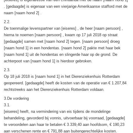
. [gedaagde] is eigenaar van een vierjarige Amerikaanse stafford met de
naam [naam hond 2] .
2.2.
De toenmalige levenspartner van [eiseres] , de heer [naam persoon] ,
hierna te noemen [naam persoon] , kwam op 17 juli 2018 op straat
[gedaagde] samen met [naam hond 2] tegen. [naam persoon] droeg
[naam hond 1] in een hondentas. [naam hond 2] pakte met haar bek
[naam hond 1] uit de hondentas en slingerde haar op de grond. De
achterpoot van [naam hond 1] is hierdoor gebroken.
2.3.
Op 18 juli 2018 is [naam hond 1] in het Dierenziekenhuis Rotterdam
geopereerd. [gedaagde] heeft de kosten van de operatie van € 1.207,84
rechtstreeks aan het Dierenziekenhuis Rotterdam voldaan.
3.De vordering
3.1.
[eiseres] heeft, na vermindering van eis tijdens de mondelinge
behandeling, gevorderd bij vonnis, uitvoerbaar bij voorraad, [gedaagde]
te veroordelen aan haar te betalen € 3.339,40 aan hoofdsom, € 190,23
aan verschenen rente en € 791,88 aan buitengerechtelijke kosten.