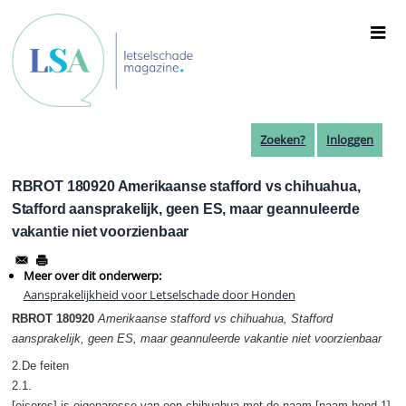
Overslaan
en
naar
de
inhoud
gaan
Zoeken?
Inloggen
RBROT 180920 Amerikaanse stafford vs chihuahua,
Stafford aansprakelijk, geen ES, maar geannuleerde
vakantie niet voorzienbaar
Meer over dit onderwerp:
Aansprakelijkheid voor Letselschade door Honden
RBROT 180920
Amerikaanse stafford vs chihuahua, Stafford
aansprakelijk, geen ES, maar geannuleerde vakantie niet voorzienbaar
2.De feiten
2.1.
[eiseres] is eigenaresse van een chihuahua met de naam [naam hond 1]