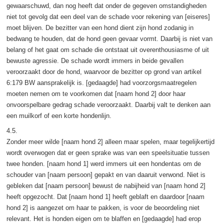
gewaarschuwd, dan nog heeft dat onder de gegeven omstandigheden
niet tot gevolg dat een deel van de schade voor rekening van [eiseres]
moet blijven. De bezitter van een hond dient zijn hond zodanig in
bedwang te houden, dat de hond geen gevaar vormt. Daarbij is niet van
belang of het gaat om schade die ontstaat uit overenthousiasme of uit
bewuste agressie. De schade wordt immers in beide gevallen
veroorzaakt door de hond, waarvoor de bezitter op grond van artikel
6:179 BW aansprakelijk is. [gedaagde] had voorzorgsmaatregelen
moeten nemen om te voorkomen dat [naam hond 2] door haar
onvoorspelbare gedrag schade veroorzaakt. Daarbij valt te denken aan
een muilkorf of een korte hondenlijn.
4.5.
Zonder meer wilde [naam hond 2] alleen maar spelen, maar tegelijkertijd
wordt overwogen dat er geen sprake was van een speelsituatie tussen
twee honden. [naam hond 1] werd immers uit een hondentas om de
schouder van [naam persoon] gepakt en van daaruit verwond. Niet is
gebleken dat [naam persoon] bewust de nabijheid van [naam hond 2]
heeft opgezocht. Dat [naam hond 1] heeft geblaft en daardoor [naam
hond 2] is aangezet om haar te pakken, is voor de beoordeling niet
relevant. Het is honden eigen om te blaffen en [gedaagde] had erop