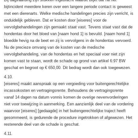
bijtincident meerdere keren over een langere periode contact is geweest
met een dierenarts. Welke medische handelingen precies zijn verricht, is
onduidelijk gebleven. Dat er kosten door [eiseres] voor de
vervolgbehandelingen zijn gemaakt staat vast. Tevens staat vast dat de
hondentas door het bloed van [naam hond 1] is bevuild. [naam hond 1]
bloedde hevig na de beet en zij is vervolgens in de hondentas vervoerd.
Nu de precieze omvang van de kosten van de medische
vervolgbehandeling, van de hondentas en het speciaal voer niet zijn
komen vast te staan, wordt de schade op grond van artikel 6:97 BW
geschat en begroot op € 650,00. Dit bedrag wordt dan ook toegewezen.
4.10.
[eiseres] maakt aanspraak op een vergoeding voor buitengerechtelijke
incassokosten en vertragingsrente. Behoudens de vertragingsrente
vanaf 14 dagen na datum vonnis komen de overige nevenvorderingen
niet voor toewijzing in aanmerking. Een aanzienlijk deel van de vordering
waarvoor [eiseres] [gedaagde] in het buitengerechtelijke traject heeft
gesommeerd, is gedurende de procedure ingetrokken of afgewezen. Het
resterende deel van de schade is geschat.
4.11.