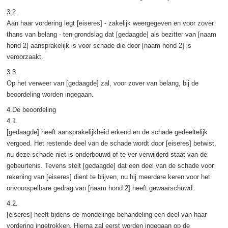
3.2.
Aan haar vordering legt [eiseres] - zakelijk weergegeven en voor zover
thans van belang - ten grondslag dat [gedaagde] als bezitter van [naam
hond 2] aansprakelijk is voor schade die door [naam hond 2] is
veroorzaakt.
3.3.
Op het verweer van [gedaagde] zal, voor zover van belang, bij de
beoordeling worden ingegaan.
4.De beoordeling
4.1.
[gedaagde] heeft aansprakelijkheid erkend en de schade gedeeltelijk
vergoed. Het restende deel van de schade wordt door [eiseres] betwist,
nu deze schade niet is onderbouwd of te ver verwijderd staat van de
gebeurtenis. Tevens stelt [gedaagde] dat een deel van de schade voor
rekening van [eiseres] dient te blijven, nu hij meerdere keren voor het
onvoorspelbare gedrag van [naam hond 2] heeft gewaarschuwd.
4.2.
[eiseres] heeft tijdens de mondelinge behandeling een deel van haar
vordering ingetrokken. Hierna zal eerst worden ingegaan op de