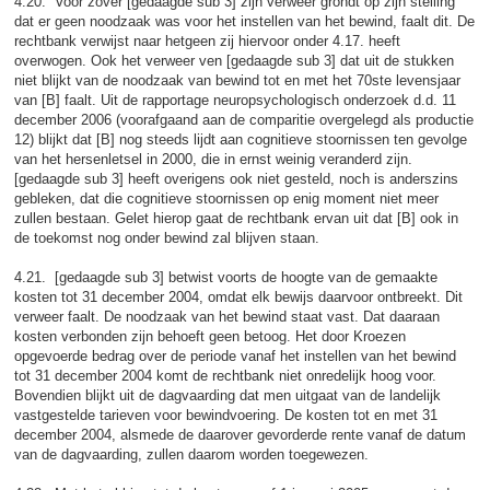
4.20. Voor zover [gedaagde sub 3] zijn verweer grondt op zijn stelling
dat er geen noodzaak was voor het instellen van het bewind, faalt dit. De
rechtbank verwijst naar hetgeen zij hiervoor onder 4.17. heeft
overwogen. Ook het verweer ven [gedaagde sub 3] dat uit de stukken
niet blijkt van de noodzaak van bewind tot en met het 70ste levensjaar
van [B] faalt. Uit de rapportage neuropsychologisch onderzoek d.d. 11
december 2006 (voorafgaand aan de comparitie overgelegd als productie
12) blijkt dat [B] nog steeds lijdt aan cognitieve stoornissen ten gevolge
van het hersenletsel in 2000, die in ernst weinig veranderd zijn.
[gedaagde sub 3] heeft overigens ook niet gesteld, noch is anderszins
gebleken, dat die cognitieve stoornissen op enig moment niet meer
zullen bestaan. Gelet hierop gaat de rechtbank ervan uit dat [B] ook in
de toekomst nog onder bewind zal blijven staan.
4.21. [gedaagde sub 3] betwist voorts de hoogte van de gemaakte
kosten tot 31 december 2004, omdat elk bewijs daarvoor ontbreekt. Dit
verweer faalt. De noodzaak van het bewind staat vast. Dat daaraan
kosten verbonden zijn behoeft geen betoog. Het door Kroezen
opgevoerde bedrag over de periode vanaf het instellen van het bewind
tot 31 december 2004 komt de rechtbank niet onredelijk hoog voor.
Bovendien blijkt uit de dagvaarding dat men uitgaat van de landelijk
vastgestelde tarieven voor bewindvoering. De kosten tot en met 31
december 2004, alsmede de daarover gevorderde rente vanaf de datum
van de dagvaarding, zullen daarom worden toegewezen.