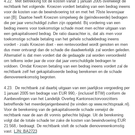
4.22. Met betrekking tot de kosten vanaf 1 januari 2005 overweegt de
rechtbank het volgende. Kroezen vordert betaling van een bedrag ineens
voor de kosten van de bewindvoering tot en met het 70ste levensjaar
van [B]. Daartoe heeft Kroezen simpelweg de (geïndexeerde) bedragen
die per jaar verschuldigd zullen zijn opgeteld. Bij vordering van een
bedrag ineens voor toekomstige schade moet men echter uitgaan van
een gekapitaliseerd bedrag. De ratio daarachter is, dat als men voor
toekomstige schade betaling van het gehele schadebedrag ineens
vordert - zoals Kroezen doet - een rentevoordeel wordt genoten en men
dus meer ontvangt dan de schade die daadwerkelijk zal worden geleden.
Alternatief is dat men vordert dat de gedaagde zal worden veroordeeld
om telkens ieder jaar de voor dat jaar verschuldigde bedragen te
voldoen. Omdat Kroezen betaling van een bedrag ineens vordert zal de
rechtbank zelf het gekapitaliseerde bedrag berekenen en de schade
dienovereenkomstig begroten.
4.23. De rechtbank zal daarbij uitgaan van een jaarlijkse vergoeding per
1 januari 2005 ten bedrage van EUR 990,- (inclusief BTW) conform de
Aanbevelingen van het Landelijk Overleg Kantonsectorvoorzitters
betreffende het meerderjarigenbewind (te vinden op www.rechtspraak.nl).
Voor de berekening van de gekapitaliseerde schade verwijst de
rechtbank naar de aan dit vonnis gehechte bijlage. Uit de berekening
volgt dat de totale schade ter zake de kosten van bewindvoering EUR
21.568,- bedraagt. De rechtbank stelt de schade dienovereenkomstig
vast.
LJN: BA2723