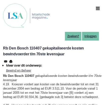
Overslaan
en
naar
de
inhoud
gaan
Zoeken?
Inloggen
Rb Den Bosch 110407 gekapitaliseerde kosten
bewindvoerder t/m 70ste levensjaar
Meer over dit onderwerp:
Bewind en Beheer
Rb Den Bosch 110407
gekapitaliseerde kosten bewindvoerder t/m 70ste
levensjaar
4.19. Kroezen vordert aan kosten van de bewindvoerder tot en met 31
december 2004 een bedrag ad EUR 3.511,10. Voor de periode vanaf 1
januari 2005 tot en met het 70ste levensjaar van [B] vordert zij een
bedrag ad EUR 50.554,36. [gedaagde sub 3] betwist deze schadepost.