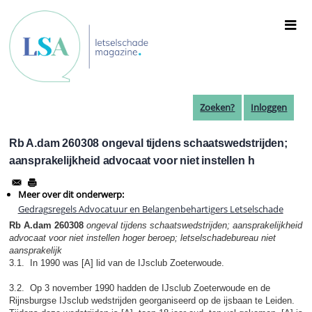
Overslaan
en
naar
de
inhoud
gaan
Zoeken?
Inloggen
Rb A.dam 260308 ongeval tijdens schaatswedstrijden;
aansprakelijkheid advocaat voor niet instellen h
Meer over dit onderwerp:
Gedragsregels Advocatuur en Belangenbehartigers Letselschade
Rb A.dam 260308
ongeval tijdens schaatswedstrijden; aansprakelijkheid
advocaat voor niet instellen hoger beroep; letselschadebureau niet
aansprakelijk
3.1. In 1990 was [A] lid van de IJsclub Zoeterwoude.
3.2. Op 3 november 1990 hadden de IJsclub Zoeterwoude en de
Rijnsburgse IJsclub wedstrijden georganiseerd op de ijsbaan te Leiden.