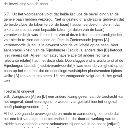
de beveiliging van de baan.
5.7. Uit het voorgaande volgt dat beide ijsclubs de beveiliging van de
gehele baan hebben verzorgd. Niet is gesteld of anderszins gebleken dat
de beide clubs de taken (en/of de baan) hadden verdeeld in die zin dat
elke club slechts voor bepaalde taken (of delen van de baan)
verantwoordelijk was. In het licht van al deze feiten en omstandigheden
valt niet in te zien dat alleen de IJsclub Zoeterwoude jegens [A]
verantwoordelijk zou zijn geweest voor de veiligheid op de baan. Voor
aansprakelijkheid van de Rijnsburgse IJsclub is, anders dan [B] betoogt,
niet vereist dat [A] een lidmaatschapsrelatie (of andere rechtens
relevante relatie) had met deze club. Doorslaggevend is uitsluitend of de
Rijnsburgse IJsclub (mede)verantwoordelijk was voor de veiligheid op de
baan op het moment dat de onderlinge wedstrijden plaatsvonden tijdens
welke [A] ten val is gekomen. Uit het voorgaande volgt dat dit het geval
was.
Toedracht ongeval
5.8. Aangezien [A] en [B] een andere lezing geven van de toedracht van
het ongeval, dient vervolgens te worden vastgesteld hoe het ongeval
heeft plaatsgevonden. (....)
Al het voorgaande overwegende en mede in aanmerking nemende dat
het een feit van algemene bekendheid is dat door de werking van de
middelpuntvliedende kracht schaatsers bij een val in de bocht (vrijwel)