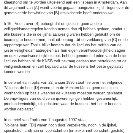
klaarstond om te worden uitgeleend aan een ijsbaan in Amsterdam. Aan
dit argument van [A] wordt voorbij gegaan, aangezien zij dit tegenover de
gemotiveerde betwisting van [B] onvoldoende heeft onderbouwd.
5.16. Voor zover [B] betoogt dat de ijsclubs geen andere
veiligheidsmaatregelen konden nemen dan zij hebben gedaan, omdat zij
alle kussens die in de ijshal aanwezig waren hebben gebruikt om de
boarding te beschermen, faalt dit betoog. Uit de verklaring van [C] en de
rapportage van Toplis blijkt immers dat de ijsclubs het treffen van de
juiste veiligheidsmaatregelen als hun eigen verantwoordelijkheid zagen
en deze verantwoordelijkheid ook hebben genomen. Leden van de beide
ijsclubs hebben bij de KNSB zelf navraag gedaan met betrekking tot de
veiligheidseisen en zelf bepaald waar de kussens het beste geplaatst
konden worden.
In de brief van Toplis van 22 januari 1996 staat hierover het volgende:
“Volgens de heer [D] waren er in de Menken IJshal geen richtlijnen
voorhanden op basis waarvan de kussens moesten worden geplaatst.
De vrijwilligers van de diverse ijsverenigingen hebben gezamenlijk,
proefondervindelijk, uitgedokterd waar de kussens het beste konden
worden geplaatst.”
In de brief van Toplis van 7 augustus 1997 staat:
“Volgens hem [[D]] waren noch door Verzekerde, noch in de ijshal,
specifieke richtlijnen en voorschriften (en zeker niet op schrift gesteld)