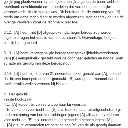
gelijktijdig plaatsvonden op een gezamenlijk afgehuurde baan, acht de
rechtbank onvoldoende om te oordelen dat van een gezamenlijke
verantwoordelijkheid sprake was. Dit betekent dat de vordering van [A]
reeds om deze reden dient te worden afgewezen. Aan bespreking van de
overige verweren komt de rechtbank niet toe.”
3.12. [A] heeft met [B] afgesproken dat hoger beroep zou worden
ingesteld tegen het vonnis van de rechtbank ’s-Gravenhage, hetgeen
niet tijdig is gebeurd.
3.13. [A] heeft vervolgens (de beroepsaansprakelijkheidsverzekeraar
van) [B] aansprakelijk gesteld voor de door haar geleden en nog te lijden
schade als gevolg van deze beroepsfout.
3.14. [B] heeft bij brief van 21 november 2003, gericht aan [A], erkend
dat hij een beroepsfout heeft gemaakt. [B] was op het moment dat de
appèltermijn verliep vennoot bij Houkes.
4. Het geschil
- in de hoofdzaak
4.1. [A] vordert bij vonnis uitvoerbaar bij voorraad:
- te verklaren voor recht dat [B] c.s. toerekenbaar tekortgeschoten zijn
in de nakoming van hun verplichtingen jegens [A] althans te verklaren
voor recht dat [B] c.s. onrechtmatig gehandeld hebben jegens [A];
- [B] c.s. te veroordelen tot betaling aan [A] van de als gevolg daarvan