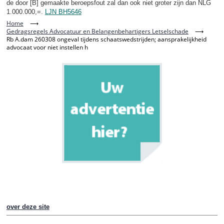
de door [B] gemaakte beroepsfout zal dan ook niet groter zijn dan NLG
1.000.000,=.
LJN BH5646
Home
⟶
Gedragsregels Advocatuur en Belangenbehartigers Letselschade
⟶
Rb A.dam 260308 ongeval tijdens schaatswedstrijden; aansprakelijkheid
advocaat voor niet instellen h
over deze site