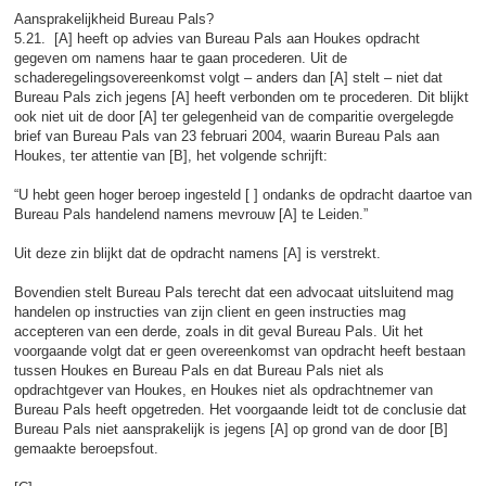
Aansprakelijkheid Bureau Pals?
5.21. [A] heeft op advies van Bureau Pals aan Houkes opdracht
gegeven om namens haar te gaan procederen. Uit de
schaderegelingsovereenkomst volgt – anders dan [A] stelt – niet dat
Bureau Pals zich jegens [A] heeft verbonden om te procederen. Dit blijkt
ook niet uit de door [A] ter gelegenheid van de comparitie overgelegde
brief van Bureau Pals van 23 februari 2004, waarin Bureau Pals aan
Houkes, ter attentie van [B], het volgende schrijft:
“U hebt geen hoger beroep ingesteld [ ] ondanks de opdracht daartoe van
Bureau Pals handelend namens mevrouw [A] te Leiden.”
Uit deze zin blijkt dat de opdracht namens [A] is verstrekt.
Bovendien stelt Bureau Pals terecht dat een advocaat uitsluitend mag
handelen op instructies van zijn client en geen instructies mag
accepteren van een derde, zoals in dit geval Bureau Pals. Uit het
voorgaande volgt dat er geen overeenkomst van opdracht heeft bestaan
tussen Houkes en Bureau Pals en dat Bureau Pals niet als
opdrachtgever van Houkes, en Houkes niet als opdrachtnemer van
Bureau Pals heeft opgetreden. Het voorgaande leidt tot de conclusie dat
Bureau Pals niet aansprakelijk is jegens [A] op grond van de door [B]
gemaakte beroepsfout.