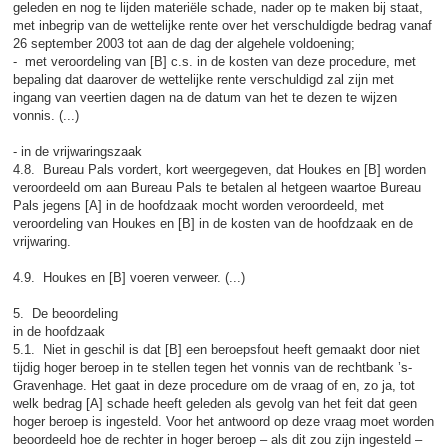
geleden en nog te lijden materiële schade, nader op te maken bij staat,
met inbegrip van de wettelijke rente over het verschuldigde bedrag vanaf
26 september 2003 tot aan de dag der algehele voldoening;
- met veroordeling van [B] c.s. in de kosten van deze procedure, met
bepaling dat daarover de wettelijke rente verschuldigd zal zijn met
ingang van veertien dagen na de datum van het te dezen te wijzen
vonnis. (...)
- in de vrijwaringszaak
4.8. Bureau Pals vordert, kort weergegeven, dat Houkes en [B] worden
veroordeeld om aan Bureau Pals te betalen al hetgeen waartoe Bureau
Pals jegens [A] in de hoofdzaak mocht worden veroordeeld, met
veroordeling van Houkes en [B] in de kosten van de hoofdzaak en de
vrijwaring.
4.9. Houkes en [B] voeren verweer. (...)
5. De beoordeling
in de hoofdzaak
5.1. Niet in geschil is dat [B] een beroepsfout heeft gemaakt door niet
tijdig hoger beroep in te stellen tegen het vonnis van de rechtbank ’s-
Gravenhage. Het gaat in deze procedure om de vraag of en, zo ja, tot
welk bedrag [A] schade heeft geleden als gevolg van het feit dat geen
hoger beroep is ingesteld. Voor het antwoord op deze vraag moet worden
beoordeeld hoe de rechter in hoger beroep – als dit zou zijn ingesteld –