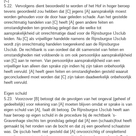
[C]
5.22. Vervolgens dient beoordeeld te worden of het Hof in hoger beroep
tevens geoordeeld zou hebben dat [C] jegens [A] aansprakelijk moest
worden gehouden voor de door haar geleden schade. Aan het gestelde
onrechtmatig handelen van [C] heeft [A] geen andere feiten en
omstandigheden ten grondslag gelegd dan die welke tot
aansprakelijkheid uit onrechtmatige daad voor de Rijnsburgse IJsclub
leiden. Nu [C] als vrijwilliger handelde namens de Rijnsburgse IJsclub
wordt zijn onrechtmatig handelen toegerekend aan de Rijnsburgse
IJsclub. De rechtbank is van oordeel dat dit samenstel van feiten en
omstandigheden niet voldoende is om ook persoonlijke aansprakelijkheid
van [C] aan te nemen. Van persoonlijke aansprakelijkheid van een
vrijwilliger kan alleen dan sprake zijn indien hij zijn taken onbehoorlijk
heeft vervuld. [A] heeft geen feiten en omstandigheden gesteld waaruit
geconcludeerd moet worden dat [C] zijn taken daadwerkelijk onbehoorlijk
heeft vervuld.
Eigen schuld
5.23. Voorzover [B] betoogt dat de gevolgen van het ongeval (geheel of
gedeeltelijk) voor rekening van [A] moeten blijven omdat er sprake is van
eigen schuld van [A], faalt dit betoog. De Rijnsburgse IJsclub heeft aan
haar beroep op eigen schuld in de procedure bij de rechtbank ’s-
Gravenhage slechts ten grondslag gelegd dat [A] een (schaats)fout heeft
gemaakt bij het ronden van de bocht en dat zij een geoefend schaatster
was. De ijsclub heeft niet gesteld dat [A] onvoorzichtig of onoplettend