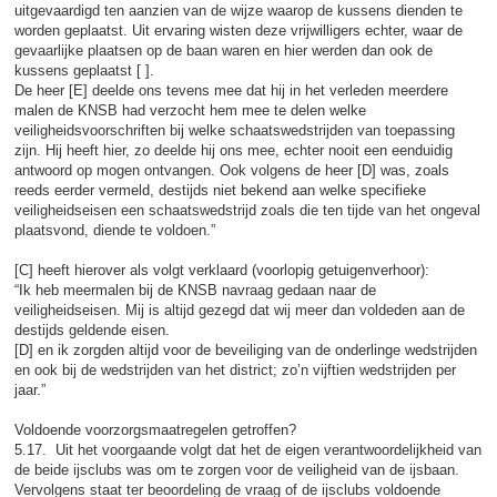
uitgevaardigd ten aanzien van de wijze waarop de kussens dienden te
worden geplaatst. Uit ervaring wisten deze vrijwilligers echter, waar de
gevaarlijke plaatsen op de baan waren en hier werden dan ook de
kussens geplaatst [ ].
De heer [E] deelde ons tevens mee dat hij in het verleden meerdere
malen de KNSB had verzocht hem mee te delen welke
veiligheidsvoorschriften bij welke schaatswedstrijden van toepassing
zijn. Hij heeft hier, zo deelde hij ons mee, echter nooit een eenduidig
antwoord op mogen ontvangen. Ook volgens de heer [D] was, zoals
reeds eerder vermeld, destijds niet bekend aan welke specifieke
veiligheidseisen een schaatswedstrijd zoals die ten tijde van het ongeval
plaatsvond, diende te voldoen.”
[C] heeft hierover als volgt verklaard (voorlopig getuigenverhoor):
“Ik heb meermalen bij de KNSB navraag gedaan naar de
veiligheidseisen. Mij is altijd gezegd dat wij meer dan voldeden aan de
destijds geldende eisen.
[D] en ik zorgden altijd voor de beveiliging van de onderlinge wedstrijden
en ook bij de wedstrijden van het district; zo’n vijftien wedstrijden per
jaar.”
Voldoende voorzorgsmaatregelen getroffen?
5.17. Uit het voorgaande volgt dat het de eigen verantwoordelijkheid van
de beide ijsclubs was om te zorgen voor de veiligheid van de ijsbaan.
Vervolgens staat ter beoordeling de vraag of de ijsclubs voldoende