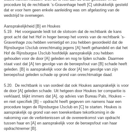
procedure bij de rechtbank ’s-Gravenhage heeft [C] uitdrukkelijk gesteld
dat er voor hem geen enkele aanleiding was om afgelasting van de
wedstrijd te overwegen.
Aansprakelijkheid [B] en Houkes
5.19. Het voorgaande leidt tot de slotsom dat de rechtbank de kans
groot acht dat het Hof in hoger beroep het vonnis van de rechtbank ’s-
Gravenhage zou hebben vernietigd en zou hebben geoordeeld dat de
Rijnsburgse IJsclub onrechtmatig jegens [A] heeft gehandeld en dat het
Hof de Rijnsburgse IJsclub hoofdelijk aansprakelijk zou hebben
gehouden voor de door [A] geleden en nog te lijden schade. Daarmee
staat vast dat [A] ten gevolge van de beroepsfout van [B] schade heeft
geleden. [B] is aansprakelijk voor de door [A] ten gevolge van zijn
beroepsfout geleden schade op grond van onrechtmatige daad.
5.20. De rechtbank is van oordeel dat ook Houkes aansprakelijk is voor
de door [A] geleden schade. Uit hetgeen door Houkes ter comparitie is
verklaard, blijkt immers dat [A], op advies van Bureau Pals, Houkes –
en niet specifiek [B] – opdracht heeft gegeven om namens haar een
procedure tegen de Rijnsburgse IJsclub en [C] te starten. Houkes is
aansprakelijk op grond van een toerekenbare tekortkoming in de
nakoming van de verbintenissen uit de overeenkomst van opdracht
tussen haar en [A] en aansprakelijk voor de beroepsfout van haar
opdrachtnemer [B].