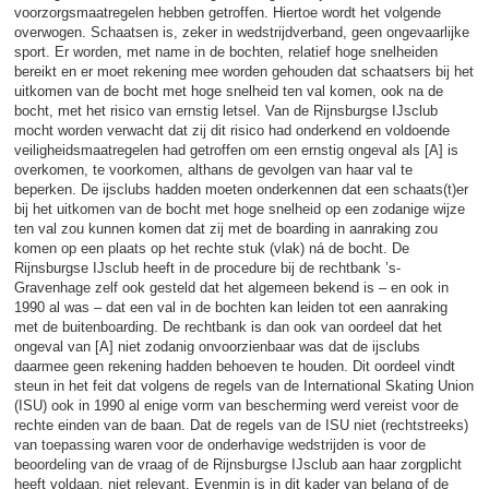
voorzorgsmaatregelen hebben getroffen. Hiertoe wordt het volgende
overwogen. Schaatsen is, zeker in wedstrijdverband, geen ongevaarlijke
sport. Er worden, met name in de bochten, relatief hoge snelheiden
bereikt en er moet rekening mee worden gehouden dat schaatsers bij het
uitkomen van de bocht met hoge snelheid ten val komen, ook na de
bocht, met het risico van ernstig letsel. Van de Rijnsburgse IJsclub
mocht worden verwacht dat zij dit risico had onderkend en voldoende
veiligheidsmaatregelen had getroffen om een ernstig ongeval als [A] is
overkomen, te voorkomen, althans de gevolgen van haar val te
beperken. De ijsclubs hadden moeten onderkennen dat een schaats(t)er
bij het uitkomen van de bocht met hoge snelheid op een zodanige wijze
ten val zou kunnen komen dat zij met de boarding in aanraking zou
komen op een plaats op het rechte stuk (vlak) ná de bocht. De
Rijnsburgse IJsclub heeft in de procedure bij de rechtbank ’s-
Gravenhage zelf ook gesteld dat het algemeen bekend is – en ook in
1990 al was – dat een val in de bochten kan leiden tot een aanraking
met de buitenboarding. De rechtbank is dan ook van oordeel dat het
ongeval van [A] niet zodanig onvoorzienbaar was dat de ijsclubs
daarmee geen rekening hadden behoeven te houden. Dit oordeel vindt
steun in het feit dat volgens de regels van de International Skating Union
(ISU) ook in 1990 al enige vorm van bescherming werd vereist voor de
rechte einden van de baan. Dat de regels van de ISU niet (rechtstreeks)
van toepassing waren voor de onderhavige wedstrijden is voor de
beoordeling van de vraag of de Rijnsburgse IJsclub aan haar zorgplicht
heeft voldaan, niet relevant. Evenmin is in dit kader van belang of de