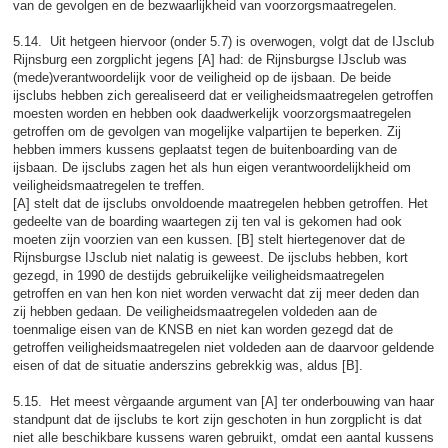
van de gevolgen en de bezwaarlijkheid van voorzorgsmaatregelen.
5.14. Uit hetgeen hiervoor (onder 5.7) is overwogen, volgt dat de IJsclub
Rijnsburg een zorgplicht jegens [A] had: de Rijnsburgse IJsclub was
(mede)verantwoordelijk voor de veiligheid op de ijsbaan. De beide
ijsclubs hebben zich gerealiseerd dat er veiligheidsmaatregelen getroffen
moesten worden en hebben ook daadwerkelijk voorzorgsmaatregelen
getroffen om de gevolgen van mogelijke valpartijen te beperken. Zij
hebben immers kussens geplaatst tegen de buitenboarding van de
ijsbaan. De ijsclubs zagen het als hun eigen verantwoordelijkheid om
veiligheidsmaatregelen te treffen.
[A] stelt dat de ijsclubs onvoldoende maatregelen hebben getroffen. Het
gedeelte van de boarding waartegen zij ten val is gekomen had ook
moeten zijn voorzien van een kussen. [B] stelt hiertegenover dat de
Rijnsburgse IJsclub niet nalatig is geweest. De ijsclubs hebben, kort
gezegd, in 1990 de destijds gebruikelijke veiligheidsmaatregelen
getroffen en van hen kon niet worden verwacht dat zij meer deden dan
zij hebben gedaan. De veiligheidsmaatregelen voldeden aan de
toenmalige eisen van de KNSB en niet kan worden gezegd dat de
getroffen veiligheidsmaatregelen niet voldeden aan de daarvoor geldende
eisen of dat de situatie anderszins gebrekkig was, aldus [B].
5.15. Het meest vèrgaande argument van [A] ter onderbouwing van haar
standpunt dat de ijsclubs te kort zijn geschoten in hun zorgplicht is dat
niet alle beschikbare kussens waren gebruikt, omdat een aantal kussens