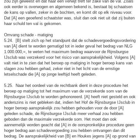
zou zijn geweest en dat haar een verwijt treft ter zake van de val. Zoals
ook eerder is overwogen en algemeen bekend is, bestaat bij schaatsen
de kans op vallen, zeker in de bochten, en komt dit op elk niveau voor.
Dat [A] een geoefend schaatster was, sluit dan ook niet uit dat zij buiten
haar schuld ten val is gekomen.
Omvang schade - matiging
5.24. [B] stelt zich op het standpunt dat de schadevergoedingsvordering
van [A] dient te worden gematigd tot in ieder geval het bedrag van NLG
1.000.000,=, te weten het maximum bedrag waarvoor de Rijnsburgse
IJsclub was verzekerd voor het risico van aansprakelijkheid. Volgens [A]
valt niet in te zien dat het beroep op matiging in hoger beroep kans van
slagen zou hebben gehad, zeker niet in het licht van de ernstige
letselschade die [A] op jonge leeftijd heeft geleden.
5.25. Naar het oordeel van de rechtbank dient in deze procedure het
beroep op matiging tot het maximum van de verzekerde som van de
Rijnsburgse IJsclub te worden gehonoreerd. [A] heeft niet gesteld en ook
anderszins is niet gebleken dat, indien het Hof de Rijnsburgse IJsclub in
hoger beroep aansprakelijk zou hebben gehouden voor de door [A]
geleden schade, de Rijnsburgse IJsclub meer verhaal zou hebben
geboden dan de maximale verzekerde som. Het moet dan ook
aannemelijk worden geacht dat [A] in de oorspronkelijke procedure geen
hoger bedrag aan schadevergoeding zou hebben ontvangen dan dit
bedrag. De aansprakelijkheid van [B] en Houkes jegens [A] op grond van