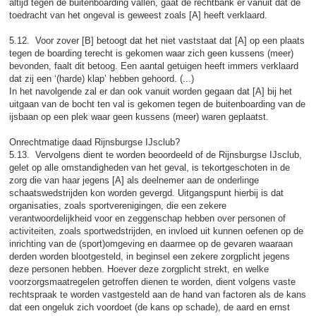
altijd tegen de buitenboarding vallen, gaat de rechtbank er vanuit dat de
toedracht van het ongeval is geweest zoals [A] heeft verklaard.
5.12. Voor zover [B] betoogt dat het niet vaststaat dat [A] op een plaats
tegen de boarding terecht is gekomen waar zich geen kussens (meer)
bevonden, faalt dit betoog. Een aantal getuigen heeft immers verklaard
dat zij een ‘(harde) klap’ hebben gehoord. (...)
In het navolgende zal er dan ook vanuit worden gegaan dat [A] bij het
uitgaan van de bocht ten val is gekomen tegen de buitenboarding van de
ijsbaan op een plek waar geen kussens (meer) waren geplaatst.
Onrechtmatige daad Rijnsburgse IJsclub?
5.13. Vervolgens dient te worden beoordeeld of de Rijnsburgse IJsclub,
gelet op alle omstandigheden van het geval, is tekortgeschoten in de
zorg die van haar jegens [A] als deelnemer aan de onderlinge
schaatswedstrijden kon worden gevergd. Uitgangspunt hierbij is dat
organisaties, zoals sportverenigingen, die een zekere
verantwoordelijkheid voor en zeggenschap hebben over personen of
activiteiten, zoals sportwedstrijden, en invloed uit kunnen oefenen op de
inrichting van de (sport)omgeving en daarmee op de gevaren waaraan
derden worden blootgesteld, in beginsel een zekere zorgplicht jegens
deze personen hebben. Hoever deze zorgplicht strekt, en welke
voorzorgsmaatregelen getroffen dienen te worden, dient volgens vaste
rechtspraak te worden vastgesteld aan de hand van factoren als de kans
dat een ongeluk zich voordoet (de kans op schade), de aard en ernst