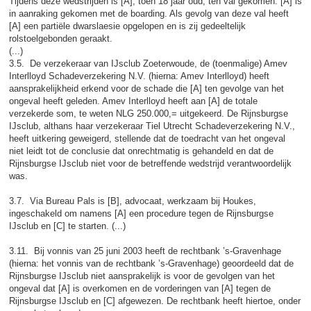
Tijdens deze wedstrijden is [A], toen 18 jaar oud, ten val gekomen. [A] is
in aanraking gekomen met de boarding. Als gevolg van deze val heeft
[A] een partiële dwarslaesie opgelopen en is zij gedeeltelijk
rolstoelgebonden geraakt.
(...)
3.5. De verzekeraar van IJsclub Zoeterwoude, de (toenmalige) Amev
Interlloyd Schadeverzekering N.V. (hierna: Amev Interlloyd) heeft
aansprakelijkheid erkend voor de schade die [A] ten gevolge van het
ongeval heeft geleden. Amev Interlloyd heeft aan [A] de totale
verzekerde som, te weten NLG 250.000,= uitgekeerd. De Rijnsburgse
IJsclub, althans haar verzekeraar Tiel Utrecht Schadeverzekering N.V.,
heeft uitkering geweigerd, stellende dat de toedracht van het ongeval
niet leidt tot de conclusie dat onrechtmatig is gehandeld en dat de
Rijnsburgse IJsclub niet voor de betreffende wedstrijd verantwoordelijk
was.
3.7. Via Bureau Pals is [B], advocaat, werkzaam bij Houkes,
ingeschakeld om namens [A] een procedure tegen de Rijnsburgse
IJsclub en [C] te starten. (...)
3.11. Bij vonnis van 25 juni 2003 heeft de rechtbank ’s-Gravenhage
(hierna: het vonnis van de rechtbank ’s-Gravenhage) geoordeeld dat de
Rijnsburgse IJsclub niet aansprakelijk is voor de gevolgen van het
ongeval dat [A] is overkomen en de vorderingen van [A] tegen de
Rijnsburgse IJsclub en [C] afgewezen. De rechtbank heeft hiertoe, onder