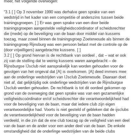
meer, het volgende overwogen:
“3.1 [ ] Op 3 november 1990 was derhalve geen sprake van een
wedstrijd in het kader van een competitie of anderszins tussen beide
trainingsgroepen. [ ] Er was geen sprake van een door beide
trainingsgroepen aangestelde veiligheidscoördinator of scheidsrechter
die (mede) op de beveiliging van de baan door middel van kussens
toezag, maar zowel binnen de trainingsgroep Zoeterwoude als binnen de
trainingsgroep Rijnsburg was een persoon belast met de controle op de
(door vrijwilligers) aangebrachte kussens. [ ]
3.2 [ ] Op grond hiervan is de rechtbank van oordeel , dat – wat er ook
zij van de stelling dat te weinig kussens waren aangebracht – de
Rijnsburgse IJsclub niet aansprakelijk kan worden gehouden voor de
gevolgen van het ongeval dat [A] is overkomen. [A] deed immers mee
aan de onderlinge wedstrijden van IJsclub Zoeterwoude. Daaraan doet
niet af, dat gelijktijdig ook onderlinge wedstrijden van de Rijnsburgse
IJsclub werden gehouden. De rechtbank is tot dit oordeel gekomen op
grond van de overweging dat geen sprake was van een gezamenlijke
veiligheidscoördinator en/of scheidsrechter die verantwoordelijkheid had
voor de beveiliging van de baan, maar dat iedere club zijn eigen
verantwoordelijke had. Voorts is niet gesteld of gebleken dat de ijsclubs
de verantwoordelijkheid voor de beveiliging van de baan hadden
verdeeld, in die zin dat de ene club toezag op de veiligheid van een deel
van de baan en de ander voor een ander deel van de baan. De enkele
omstandigheid dat de onderlinge wedstrijden van de beide clubs