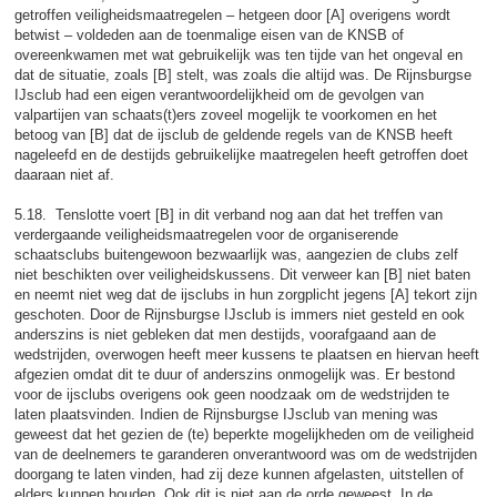
getroffen veiligheidsmaatregelen – hetgeen door [A] overigens wordt
betwist – voldeden aan de toenmalige eisen van de KNSB of
overeenkwamen met wat gebruikelijk was ten tijde van het ongeval en
dat de situatie, zoals [B] stelt, was zoals die altijd was. De Rijnsburgse
IJsclub had een eigen verantwoordelijkheid om de gevolgen van
valpartijen van schaats(t)ers zoveel mogelijk te voorkomen en het
betoog van [B] dat de ijsclub de geldende regels van de KNSB heeft
nageleefd en de destijds gebruikelijke maatregelen heeft getroffen doet
daaraan niet af.
5.18. Tenslotte voert [B] in dit verband nog aan dat het treffen van
verdergaande veiligheidsmaatregelen voor de organiserende
schaatsclubs buitengewoon bezwaarlijk was, aangezien de clubs zelf
niet beschikten over veiligheidskussens. Dit verweer kan [B] niet baten
en neemt niet weg dat de ijsclubs in hun zorgplicht jegens [A] tekort zijn
geschoten. Door de Rijnsburgse IJsclub is immers niet gesteld en ook
anderszins is niet gebleken dat men destijds, voorafgaand aan de
wedstrijden, overwogen heeft meer kussens te plaatsen en hiervan heeft
afgezien omdat dit te duur of anderszins onmogelijk was. Er bestond
voor de ijsclubs overigens ook geen noodzaak om de wedstrijden te
laten plaatsvinden. Indien de Rijnsburgse IJsclub van mening was
geweest dat het gezien de (te) beperkte mogelijkheden om de veiligheid
van de deelnemers te garanderen onverantwoord was om de wedstrijden
doorgang te laten vinden, had zij deze kunnen afgelasten, uitstellen of
elders kunnen houden. Ook dit is niet aan de orde geweest. In de