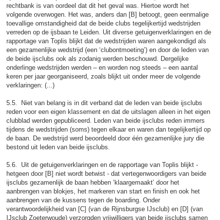
rechtbank is van oordeel dat dit het geval was. Hiertoe wordt het
volgende overwogen. Het was, anders dan [B] betoogt, geen eenmalige
toevallige omstandigheid dat de beide clubs tegelijkertijd wedstrijden
verreden op de ijsbaan te Leiden. Uit diverse getuigenverklaringen en de
rapportage van Toplis blijkt dat de wedstrijden waren aangekondigd als
een gezamenlijke wedstrijd (een ‘clubontmoeting’) en door de leden van
de beide ijsclubs ook als zodanig werden beschouwd. Dergelijke
onderlinge wedstrijden werden – en worden nog steeds – een aantal
keren per jaar georganiseerd, zoals blijkt uit onder meer de volgende
verklaringen: (...)
5.5. Niet van belang is in dit verband dat de leden van beide ijsclubs
reden voor een eigen klassement en dat de uitslagen alleen in het eigen
clubblad werden gepubliceerd. Leden van beide ijsclubs reden immers
tijdens de wedstrijden (soms) tegen elkaar en waren dan tegelijkertijd op
de baan. De wedstrijd werd beoordeeld door één gezamenlijke jury die
bestond uit leden van beide ijsclubs.
5.6. Uit de getuigenverklaringen en de rapportage van Toplis blijkt -
hetgeen door [B] niet wordt betwist - dat vertegenwoordigers van beide
ijsclubs gezamenlijk de baan hebben ‘klaargemaakt’ door het
aanbrengen van blokjes, het markeren van start en finish en ook het
aanbrengen van de kussens tegen de boarding. Onder
verantwoordelijkheid van [C] (van de Rijnsburgse IJsclub) en [D] (van
IJsclub Zoeterwoude) verzorgden vrijwilligers van beide ijsclubs samen