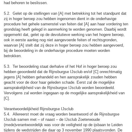
had behoren te beslissen.
5.2. Gelet op de stellingen van [A] met betrekking tot het standpunt dat
zij in hoger beroep zou hebben ingenomen dient in de onderhavige
procedure het gehele samenstel van feiten dat [A] aan haar vordering ten
grondslag heeft gelegd in aanmerking te worden genomen. Daarbij wordt
opgemerkt dat, gelet op de devolutieve werking van het hogere beroep,
ook in eerste aanleg nog niet aangevoerde feiten of rechtsgronden,
waarvan [A] stelt dat zij deze in hoger beroep zou hebben aangevoerd,
bij de beoordeling in de onderhavige procedure moeten worden
betrokken.
5.3. Ter beoordeling staat derhalve of het Hof in hoger beroep zou
hebben geoordeeld dat de Rijnsburgse IJsclub en/of [C] onrechtmatig
jegens [A] hebben gehandeld en hen aansprakelijk zouden hebben
geacht voor de door haar geleden schade. Eerst zal de mogelijke
aansprakelijkheid van de Rijnsburgse IJsclub worden beoordeeld.
Vervolgens zal worden ingegaan op de mogelijke aansprakelijkheid van
[C].
Verantwoordelijkheid Rijnsburgse IJsclub
5.4. Allereerst moet de vraag worden beantwoord of de Rijnsburgse
IJsclub samen met – of naast – de IJsclub Zoeterwoude
(mede)verantwoordelijk was voor de veiligheid op de ijsbaan te Leiden
tijdens de wedstrijden die daar op 3 november 1990 plaatsvonden. De