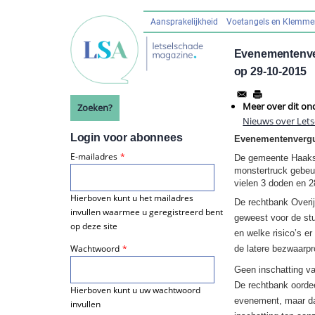
Overslaan
en
Aansprakelijkheid
Voetangels en Klemm
Hoofdnavigatie
naar
de
Evenementenver
inhoud
op 29-10-2015
gaan
Meer over dit on
Zoeken?
Nieuws over Let
Login voor abonnees
Evenementenvergu
E-mailadres
​De gemeente Haaks
monstertruck gebeur
vielen 3 doden en 
Hierboven kunt u het mailadres
De rechtbank Overij
invullen waarmee u geregistreerd bent
geweest voor de stu
op deze site
en welke risico’s e
Wachtwoord
de latere bezwaarpr
Geen inschatting van
De rechtbank oordee
Hierboven kunt u uw wachtwoord
evenement, maar da
invullen