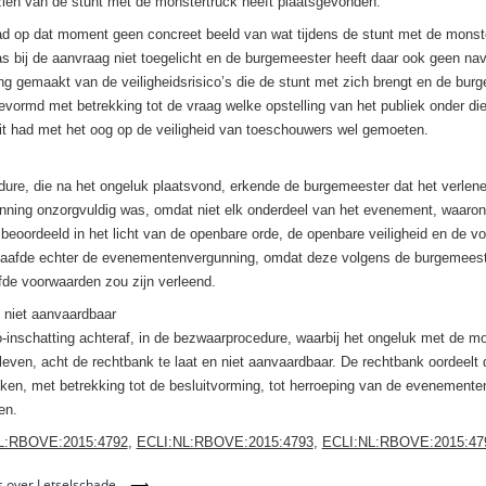
zien van de stunt met de monstertruck heeft plaatsgevonden.
d op dat moment geen concreet beeld van wat tijdens de stunt met de monst
as bij de aanvraag niet toegelicht en de burgemeester heeft daar ook geen na
ing gemaakt van de veiligheidsrisico’s die de stunt met zich brengt en de bur
evormd met betrekking tot de vraag welke opstelling van het publiek onder d
t had met het oog op de veiligheid van toeschouwers wel gemoeten.
ure, die na het ongeluk plaatsvond, erkende de burgemeester dat het verlen
ning onzorgvuldig was, omdat niet elk onderdeel van het evenement, waaron
 beoordeeld in het licht van de openbare orde, de openbare veiligheid en de v
afde echter de evenementenvergunning, omdat deze volgens de burgemeeste
fde voorwaarden zou zijn verleend.
f niet aanvaardbaar
co-inschatting achteraf, in de bezwaarprocedure, waarbij het ongeluk met de mo
even, acht de rechtbank te laat en niet aanvaardbaar. De rechtbank oordeelt 
ken, met betrekking tot de besluitvorming, tot herroeping van de evenement
en.
L:RBOVE:2015:4792
,
ECLI:NL:RBOVE:2015:4793
,
ECLI:NL:RBOVE:2015:47
 over Letselschade
⟶