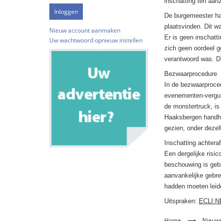
inschatting ten aan
De burgemeester ha
plaatsvinden. Dit w
Nieuw account aanmaken
Er is geen inschatt
Uw wachtwoord opnieuw instellen
zich geen oordeel g
verantwoord was. Di
Bezwaarprocedure
In de bezwaarproced
evenementen-vergun
de monstertruck, is
Haaksbergen handha
gezien, onder dezel
Inschatting achtera
Een dergelijke risi
beschouwing is gebl
aanvankelijke gebre
hadden moeten leid
Uitspraken:
ECLI:N
Home
⟶
Nieuws