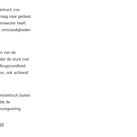
ertruck zou
vraag naar gedaan.
gemeester heeft
ie omstandigheden
en van de
der de stunt met
olksgezondheid.
r, ook achteraf
nstertruck buiten
dat de
envergunning
94