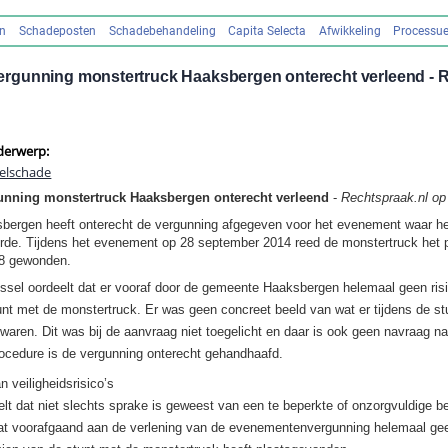
en
Schadeposten
Schadebehandeling
Capita Selecta
Afwikkeling
Processue
gunning monstertruck Haaksbergen onterecht verleend - R
derwerp:
selschade
nning monstertruck Haaksbergen onterecht verleend
-
Rechtspraak.nl op
bergen heeft onterecht de vergunning afgegeven voor het evenement waar h
de. Tijdens het evenement op 28 september 2014 reed de monstertruck het pub
28 gewonden.
ssel oordeelt dat er vooraf door de gemeente Haaksbergen helemaal geen risic
nt met de monstertruck. Er was geen concreet beeld van wat er tijdens de s
r waren. Dit was bij de aanvraag niet toegelicht en daar is ook geen navraag n
ocedure is de vergunning onterecht gehandhaafd.
 veiligheidsrisico’s
lt dat niet slechts sprake is geweest van een te beperkte of onzorgvuldige b
t voorafgaand aan de verlening van de evenementenvergunning helemaal geen