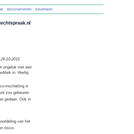
el
Abonnementen
Adverteren
echtspraak.nl
 29-10-2015
et ongeluk met een
liek in. Hierbij
o-inschatting is
tunt zou gebeuren
aar gedaan. Ook in
eoordeling van het
 risico-