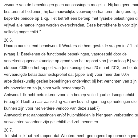
zwaarte van de beperkingen geen aanpassingen mogelijk. Hij kan geen ma
besturen of bedienen, hij kan nauwelijks voorwerpen hanteren, de grens lig
beperkte periode op 1 kg. Het betreft een beroep met fysieke belastingen di
vrijwel alle handelingen worden overschreden. Deze betrokkene is voor zijn
volledig ongeschikt.”
20.6.
Daarop aansluitend beantwoordt Wouters de hem gestelde vragen in 7.1. al
(vraag 1: Betekenen de functionele beperkingen, vastgesteld door de
verzekeringsgeneeskundige op grond van het rapport van [neuroloog B] va
oktober 2006 en het rapport van [deskundige] van 20 maart 2013, en het d
vervaardigde belastbaarheidsprofiel dat [appellant] voor meer dan 80%
arbeidsdeskundig gezien beperkingen ondervindt bij het verrichten van zijn
als hovenier en zo ja, voor welk percentage?)
Antwoord: Ik acht betrokkene voor zijn beroep volledig arbeidsongeschikt.
(vraag 2: Heeft u naar aanleiding van uw bevindingen nog opmerkingen die 
kunnen zijn voor het verdere verloop van deze zaak?)
Antwoord: met aanpassingen en/of hulpmiddelen is hier geen verbetering te
verwachten waardoor zijn geschiktheid zal toenemen.
20.7.
Tot slot blijkt uit het rapport dat Wouters heeft gereageerd op opmerkingen