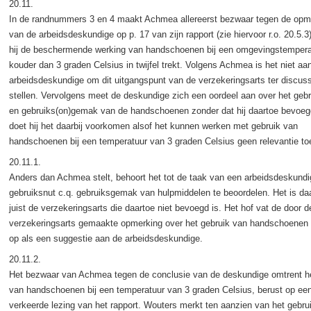
20.11.
In de randnummers 3 en 4 maakt Achmea allereerst bezwaar tegen de opm
van de arbeidsdeskundige op p. 17 van zijn rapport (zie hiervoor r.o. 20.5.3
hij de beschermende werking van handschoenen bij een omgevingstempera
kouder dan 3 graden Celsius in twijfel trekt. Volgens Achmea is het niet aa
arbeidsdeskundige om dit uitgangspunt van de verzekeringsarts ter discuss
stellen. Vervolgens meet de deskundige zich een oordeel aan over het geb
en gebruiks(on)gemak van de handschoenen zonder dat hij daartoe bevoeg
doet hij het daarbij voorkomen alsof het kunnen werken met gebruik van
handschoenen bij een temperatuur van 3 graden Celsius geen relevantie t
20.11.1.
Anders dan Achmea stelt, behoort het tot de taak van een arbeidsdeskund
gebruiksnut c.q. gebruiksgemak van hulpmiddelen te beoordelen. Het is da
juist de verzekeringsarts die daartoe niet bevoegd is. Het hof vat de door d
verzekeringsarts gemaakte opmerking over het gebruik van handschoenen
op als een suggestie aan de arbeidsdeskundige.
20.11.2.
Het bezwaar van Achmea tegen de conclusie van de deskundige omtrent he
van handschoenen bij een temperatuur van 3 graden Celsius, berust op ee
verkeerde lezing van het rapport. Wouters merkt ten aanzien van het gebru