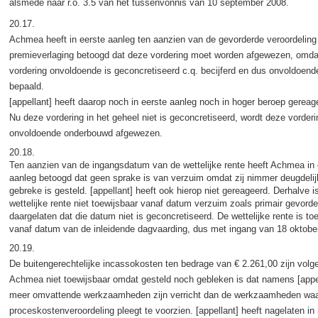
alsmede naar r.o. 3.5 van het tussenvonnis van 10 september 2008.
20.17.
Achmea heeft in eerste aanleg ten aanzien van de gevorderde veroordeling 
premieverlaging betoogd dat deze vordering moet worden afgewezen, omda
vordering onvoldoende is geconcretiseerd c.q. becijferd en dus onvoldoend
bepaald.
[appellant] heeft daarop noch in eerste aanleg noch in hoger beroep gereag
Nu deze vordering in het geheel niet is geconcretiseerd, wordt deze vorderi
onvoldoende onderbouwd afgewezen.
20.18.
Ten aanzien van de ingangsdatum van de wettelijke rente heeft Achmea in 
aanleg betoogd dat geen sprake is van verzuim omdat zij nimmer deugdelij
gebreke is gesteld. [appellant] heeft ook hierop niet gereageerd. Derhalve i
wettelijke rente niet toewijsbaar vanaf datum verzuim zoals primair gevorde
daargelaten dat die datum niet is geconcretiseerd. De wettelijke rente is to
vanaf datum van de inleidende dagvaarding, dus met ingang van 18 oktobe
20.19.
De buitengerechtelijke incassokosten ten bedrage van € 2.261,00 zijn volg
Achmea niet toewijsbaar omdat gesteld noch gebleken is dat namens [appe
meer omvattende werkzaamheden zijn verricht dan de werkzaamheden waa
proceskostenveroordeling pleegt te voorzien. [appellant] heeft nagelaten in 