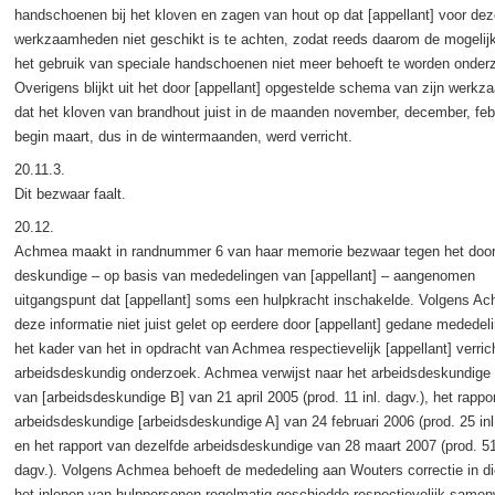
handschoenen bij het kloven en zagen van hout op dat [appellant] voor dez
werkzaamheden niet geschikt is te achten, zodat reeds daarom de mogelij
het gebruik van speciale handschoenen niet meer behoeft te worden onder
Overigens blijkt uit het door [appellant] opgestelde schema van zijn werk
dat het kloven van brandhout juist in de maanden november, december, feb
begin maart, dus in de wintermaanden, werd verricht.
20.11.3.
Dit bezwaar faalt.
20.12.
Achmea maakt in randnummer 6 van haar memorie bezwaar tegen het door
deskundige – op basis van mededelingen van [appellant] – aangenomen
uitgangspunt dat [appellant] soms een hulpkracht inschakelde. Volgens Ac
deze informatie niet juist gelet op eerdere door [appellant] gedane mededel
het kader van het in opdracht van Achmea respectievelijk [appellant] verric
arbeidsdeskundig onderzoek. Achmea verwijst naar het arbeidsdeskundige 
van [arbeidsdeskundige B] van 21 april 2005 (prod. 11 inl. dagv.), het rappo
arbeidsdeskundige [arbeidsdeskundige A] van 24 februari 2006 (prod. 25 inl
en het rapport van dezelfde arbeidsdeskundige van 28 maart 2007 (prod. 51 
dagv.). Volgens Achmea behoeft de mededeling aan Wouters correctie in di
het inlenen van hulppersonen regelmatig geschiedde respectievelijk same