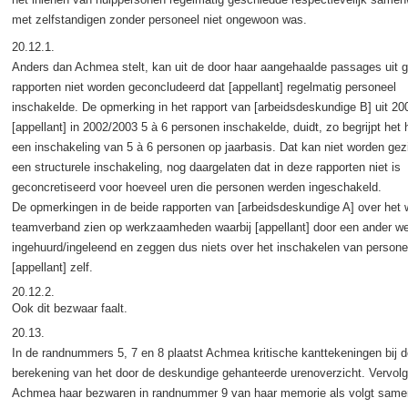
met zelfstandigen zonder personeel niet ongewoon was.
20.12.1.
Anders dan Achmea stelt, kan uit de door haar aangehaalde passages uit
rapporten niet worden geconcludeerd dat [appellant] regelmatig personeel
inschakelde. De opmerking in het rapport van [arbeidsdeskundige B] uit 20
[appellant] in 2002/2003 5 à 6 personen inschakelde, duidt, zo begrijpt het 
een inschakeling van 5 à 6 personen op jaarbasis. Dat kan niet worden gez
een structurele inschakeling, nog daargelaten dat in deze rapporten niet is
geconcretiseerd voor hoeveel uren die personen werden ingeschakeld.
De opmerkingen in de beide rapporten van [arbeidsdeskundige A] over het 
teamverband zien op werkzaamheden waarbij [appellant] door een ander w
ingehuurd/ingeleend en zeggen dus niets over het inschakelen van persone
[appellant] zelf.
20.12.2.
Ook dit bezwaar faalt.
20.13.
In de randnummers 5, 7 en 8 plaatst Achmea kritische kanttekeningen bij d
berekening van het door de deskundige gehanteerde urenoverzicht. Vervol
Achmea haar bezwaren in randnummer 9 van haar memorie als volgt same