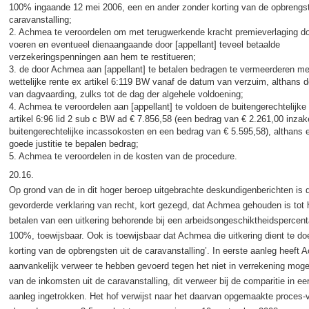
100% ingaande 12 mei 2006, een en ander zonder korting van de opbrengst
caravanstalling;
2. Achmea te veroordelen om met terugwerkende kracht premieverlaging do
voeren en eventueel dienaangaande door [appellant] teveel betaalde
verzekeringspenningen aan hem te restitueren;
3. de door Achmea aan [appellant] te betalen bedragen te vermeerderen me
wettelijke rente ex artikel 6:119 BW vanaf de datum van verzuim, althans 
van dagvaarding, zulks tot de dag der algehele voldoening;
4. Achmea te veroordelen aan [appellant] te voldoen de buitengerechtelijke
artikel 6:96 lid 2 sub c BW ad € 7.856,58 (een bedrag van € 2.261,00 inzak
buitengerechtelijke incassokosten en een bedrag van € 5.595,58), althans 
goede justitie te bepalen bedrag;
5. Achmea te veroordelen in de kosten van de procedure.
20.16.
Op grond van de in dit hoger beroep uitgebrachte deskundigenberichten is 
gevorderde verklaring van recht, kort gezegd, dat Achmea gehouden is tot 
betalen van een uitkering behorende bij een arbeidsongeschiktheidspercen
100%, toewijsbaar. Ook is toewijsbaar dat Achmea die uitkering dient te do
korting van de opbrengsten uit de caravanstalling’. In eerste aanleg heeft
aanvankelijk verweer te hebben gevoerd tegen het niet in verrekening mog
van de inkomsten uit de caravanstalling, dit verweer bij de comparitie in ee
aanleg ingetrokken. Het hof verwijst naar het daarvan opgemaakte proces-