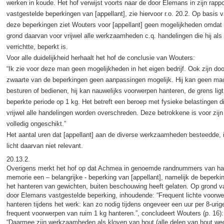
werken in koude. Het hof verwijst voorts naar de door Elemans in zijn rappo
vastgestelde beperkingen van [appellant], zie hiervoor r.o. 20.2. Op basis v
deze beperkingen ziet Wouters voor [appellant] geen mogelijkheden omdat 
grond daarvan voor vrijwel alle werkzaamheden c.q. handelingen die hij als
verrichtte, beperkt is.
Voor alle duidelijkheid herhaalt het hof de conclusie van Wouters:
“Ik zie voor deze man geen mogelijkheden in het eigen bedrijf. Ook zijn doo
zwaarte van de beperkingen geen aanpassingen mogelijk. Hij kan geen ma
besturen of bedienen, hij kan nauwelijks voorwerpen hanteren, de grens lig
beperkte periode op 1 kg. Het betreft een beroep met fysieke belastingen di
vrijwel alle handelingen worden overschreden. Deze betrokkene is voor zijn
volledig ongeschikt.”
Het aantal uren dat [appellant] aan de diverse werkzaamheden besteedde, i
licht daarvan niet relevant.
20.13.2.
Overigens merkt het hof op dat Achmea in genoemde randnummers van ha
memorie een – belangrijke - beperking van [appellant], namelijk de beperki
het hanteren van gewichten, buiten beschouwing heeft gelaten. Op grond v
door Elemans vastgestelde beperking, inhoudende: “Frequent lichte voorw
hanteren tijdens het werk: kan zo nodig tijdens ongeveer een uur per 8-uri
frequent voorwerpen van ruim 1 kg hanteren.”, concludeert Wouters (p. 16):
“Daarmee zijn werkzaamheden als kloven van hout (alle delen van hout we