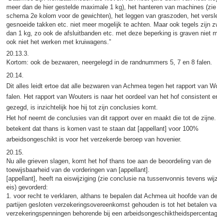
meer dan de hier gestelde maximale 1 kg), het hanteren van machines (zie 
schema 2e kolom voor de gewichten), het leggen van graszoden, het versl
gesnoeide takken etc. niet meer mogelijk te achten. Maar ook tegels zijn 
dan 1 kg, zo ook de afsluitbanden etc. met deze beperking is graven niet m
ook niet het werken met kruiwagens.”
20.13.3.
Kortom: ook de bezwaren, neergelegd in de randnummers 5, 7 en 8 falen.
20.14.
Dit alles leidt ertoe dat alle bezwaren van Achmea tegen het rapport van W
falen. Het rapport van Wouters is naar het oordeel van het hof consistent e
gezegd, is inzichtelijk hoe hij tot zijn conclusies komt.
Het hof neemt de conclusies van dit rapport over en maakt die tot de zijne.
betekent dat thans is komen vast te staan dat [appellant] voor 100%
arbeidsongeschikt is voor het verzekerde beroep van hovenier.
20.15.
Nu alle grieven slagen, komt het hof thans toe aan de beoordeling van de
toewijsbaarheid van de vorderingen van [appellant].
[appellant], heeft na eiswijziging (zie conclusie na tussenvonnis tevens wij
eis) gevorderd:
1. voor recht te verklaren, althans te bepalen dat Achmea uit hoofde van d
partijen gesloten verzekeringsovereenkomst gehouden is tot het betalen va
verzekeringspenningen behorende bij een arbeidsongeschiktheidspercenta