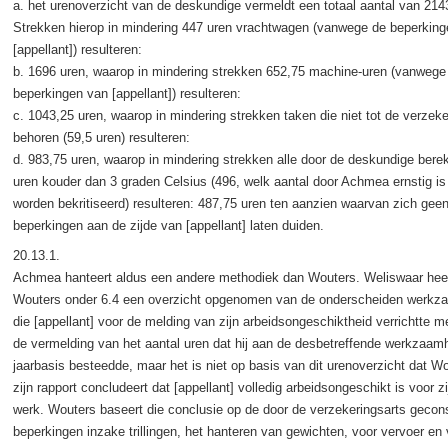
a. het urenoverzicht van de deskundige vermeldt een totaal aantal van 214
Strekken hierop in mindering 447 uren vrachtwagen (vanwege de beperkin
[appellant]) resulteren:
b. 1696 uren, waarop in mindering strekken 652,75 machine-uren (vanwege
beperkingen van [appellant]) resulteren:
c. 1043,25 uren, waarop in mindering strekken taken die niet tot de verzeke
behoren (59,5 uren) resulteren:
d. 983,75 uren, waarop in mindering strekken alle door de deskundige bere
uren kouder dan 3 graden Celsius (496, welk aantal door Achmea ernstig is e
worden bekritiseerd) resulteren: 487,75 uren ten aanzien waarvan zich gee
beperkingen aan de zijde van [appellant] laten duiden.
20.13.1.
Achmea hanteert aldus een andere methodiek dan Wouters. Weliswaar hee
Wouters onder 6.4 een overzicht opgenomen van de onderscheiden werk
die [appellant] voor de melding van zijn arbeidsongeschiktheid verrichtte me
de vermelding van het aantal uren dat hij aan de desbetreffende werkzaa
jaarbasis besteedde, maar het is niet op basis van dit urenoverzicht dat Wo
zijn rapport concludeert dat [appellant] volledig arbeidsongeschikt is voor z
werk. Wouters baseert die conclusie op de door de verzekeringsarts gecon
beperkingen inzake trillingen, het hanteren van gewichten, voor vervoer en 