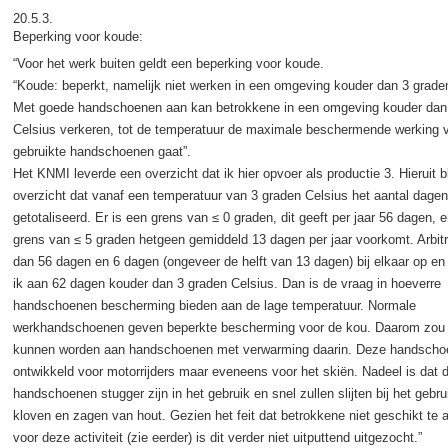
20.5.3.
Beperking voor koude:
“Voor het werk buiten geldt een beperking voor koude.
“Koude: beperkt, namelijk niet werken in een omgeving kouder dan 3 grade
Met goede handschoenen aan kan betrokkene in een omgeving kouder dan
Celsius verkeren, tot de temperatuur de maximale beschermende werking 
gebruikte handschoenen gaat”.
Het KNMI leverde een overzicht dat ik hier opvoer als productie 3. Hieruit bl
overzicht dat vanaf een temperatuur van 3 graden Celsius het aantal dagen
getotaliseerd. Er is een grens van ≤ 0 graden, dit geeft per jaar 56 dagen, 
grens van ≤ 5 graden hetgeen gemiddeld 13 dagen per jaar voorkomt. Arbitrai
dan 56 dagen en 6 dagen (ongeveer de helft van 13 dagen) bij elkaar op e
ik aan 62 dagen kouder dan 3 graden Celsius. Dan is de vraag in hoeverre
handschoenen bescherming bieden aan de lage temperatuur. Normale
werkhandschoenen geven beperkte bescherming voor de kou. Daarom zou
kunnen worden aan handschoenen met verwarming daarin. Deze handschoe
ontwikkeld voor motorrijders maar eveneens voor het skiën. Nadeel is dat 
handschoenen stugger zijn in het gebruik en snel zullen slijten bij het gebrui
kloven en zagen van hout. Gezien het feit dat betrokkene niet geschikt te 
voor deze activiteit (zie eerder) is dit verder niet uitputtend uitgezocht.”