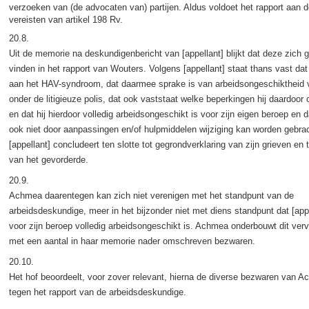
verzoeken van (de advocaten van) partijen. Aldus voldoet het rapport aan d
vereisten van artikel 198 Rv.
20.8.
Uit de memorie na deskundigenbericht van [appellant] blijkt dat deze zich 
vinden in het rapport van Wouters. Volgens [appellant] staat thans vast dat hi
aan het HAV-syndroom, dat daarmee sprake is van arbeidsongeschiktheid 
onder de litigieuze polis, dat ook vaststaat welke beperkingen hij daardoor 
en dat hij hierdoor volledig arbeidsongeschikt is voor zijn eigen beroep en d
ook niet door aanpassingen en/of hulpmiddelen wijziging kan worden gebrac
[appellant] concludeert ten slotte tot gegrondverklaring van zijn grieven en 
van het gevorderde.
20.9.
Achmea daarentegen kan zich niet verenigen met het standpunt van de
arbeidsdeskundige, meer in het bijzonder niet met diens standpunt dat [appe
voor zijn beroep volledig arbeidsongeschikt is. Achmea onderbouwt dit ver
met een aantal in haar memorie nader omschreven bezwaren.
20.10.
Het hof beoordeelt, voor zover relevant, hierna de diverse bezwaren van 
tegen het rapport van de arbeidsdeskundige.