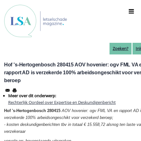
Overslaan
en
naar
de
inhoud
gaan
Zoeken?
In
Hof 's-Hertogenbosch 280415 AOV hovenier: ogv FML VA 
rapport AD is verzekerde 100% arbeidsongeschikt voor ve
beroep
Meer over dit onderwerp:
Rechterlijk Oordeel over Expertise en Deskundigenbericht
Hof 's-Hertogenbosch 280415
AOV hovenier: ogv FML VA en rapport AD 
verzekerde 100% arbeidsongeschikt voor verzekerd beroep;
- kosten deskundigenberichten tbv in totaal € 15.558,72 alsnog ten laste v
verzekeraar
vervolg op:
bovenstaande uitspraken