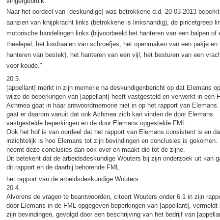
vingergebruik.
Naar het oordeel van [deskundige] was betrokkene d.d. 20-03-2013 beperkt
aanzien van knijpkracht links (betrokkene is linkshandig), de pincetgreep lin
motorische handelingen links (bijvoorbeeld het hanteren van een balpen of
theelepel, het losdraaien van schroefjes, het openmaken van een pakje en 
hanteren van bestek), het hanteren van een vijl, het besturen van een vrac
voor koude.”
20.3.
[appellant] merkt in zijn memorie na deskundigenbericht op dat Elemans op
wijze de beperkingen van [appellant] heeft vastgesteld en verwerkt in een 
Achmea gaat in haar antwoordmemorie niet in op het rapport van Elemans.
gaat er daarom vanuit dat ook Achmea zich kan vinden de door Elemans
vastgestelde beperkingen en de door Elemans opgestelde FML.
Ook het hof is van oordeel dat het rapport van Elemans consistent is en da
inzichtelijk is hoe Elemans tot zijn bevindingen en conclusies is gekomen.
neemt deze conclusies dan ook over en maakt die tot de zijne.
Dit betekent dat de arbeidsdeskundige Wouters bij zijn onderzoek uit kan 
dit rapport en de daarbij behorende FML.
het rapport van de arbeidsdeskundige Wouters
20.4.
Alvorens de vragen te beantwoorden, citeert Wouters onder 6.1 in zijn rapp
door Elemans in de FML opgegeven beperkingen van [appellant], vermeldt h
zijn bevindingen, gevolgd door een beschrijving van het bedrijf van [appellan