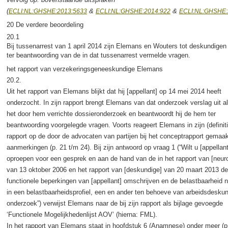
(
&
&
ECLI:NL:GHSHE:2013:5633
ECLI:NL:GHSHE:2014:922
ECLI:NL:GHSHE:
20 De verdere beoordeling
20.1
Bij tussenarrest van 1 april 2014 zijn Elemans en Wouters tot deskundige
ter beantwoording van de in dat tussenarrest vermelde vragen.
het rapport van verzekeringsgeneeskundige Elemans
20.2.
Uit het rapport van Elemans blijkt dat hij [appellant] op 14 mei 2014 heeft
onderzocht. In zijn rapport brengt Elemans van dat onderzoek verslag uit a
het door hem verrichte dossieronderzoek en beantwoordt hij de hem ter
beantwoording voorgelegde vragen. Voorts reageert Elemans in zijn (definit
rapport op de door de advocaten van partijen bij het conceptrapport gemaak
aanmerkingen (p. 21 t/m 24). Bij zijn antwoord op vraag 1 (“Wilt u [appellant
oproepen voor een gesprek en aan de hand van de in het rapport van [neur
van 13 oktober 2006 en het rapport van [deskundige] van 20 maart 2013 de
functionele beperkingen van [appellant] omschrijven en de belastbaarheid 
in een belastbaarheidsprofiel, een en ander ten behoeve van arbeidsdeskun
onderzoek”) verwijst Elemans naar de bij zijn rapport als bijlage gevoegde
‘Functionele Mogelijkhedenlijst AOV’ (hierna: FML).
In het rapport van Elemans staat in hoofdstuk 6 (Anamnese) onder meer (p