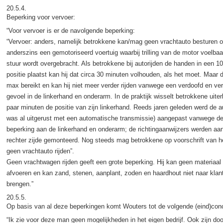
20.5.4.
Beperking voor vervoer:
“Voor vervoer is er de navolgende beperking:
“Vervoer: anders, namelijk betrokkene kan/mag geen vrachtauto besturen o
anderszins een gemotoriseerd voertuig waarbij trilling van de motor voelbaa
stuur wordt overgebracht. Als betrokkene bij autorijden de handen in een 10
positie plaatst kan hij dat circa 30 minuten volhouden, als het moet. Maar 
max bereikt en kan hij niet meer verder rijden vanwege een verdoofd en ve
gevoel in de linkerhand en onderarm. In de praktijk wisselt betrokkene uiter
paar minuten de positie van zijn linkerhand. Reeds jaren geleden werd de a
was al uitgerust met een automatische transmissie) aangepast vanwege d
beperking aan de linkerhand en onderarm; de richtingaanwijzers werden aa
rechter zijde gemonteerd. Nog steeds mag betrokkene op voorschrift van 
geen vrachtauto rijden”.
Geen vrachtwagen rijden geeft een grote beperking. Hij kan geen materiaal
afvoeren en kan zand, stenen, aanplant, zoden en haardhout niet naar klan
brengen.”
20.5.5.
Op basis van al deze beperkingen komt Wouters tot de volgende (eind)conc
“Ik zie voor deze man geen mogelijkheden in het eigen bedrijf. Ook zijn doo