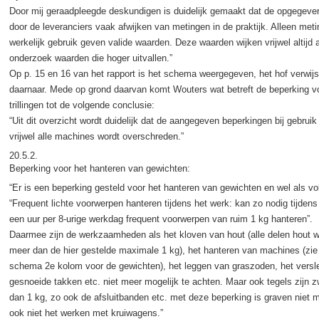
Door mij geraadpleegde deskundigen is duidelijk gemaakt dat de opgegev
door de leveranciers vaak afwijken van metingen in de praktijk. Alleen meti
werkelijk gebruik geven valide waarden. Deze waarden wijken vrijwel altijd 
onderzoek waarden die hoger uitvallen.”
Op p. 15 en 16 van het rapport is het schema weergegeven, het hof verwijs
daarnaar. Mede op grond daarvan komt Wouters wat betreft de beperking v
trillingen tot de volgende conclusie:
“Uit dit overzicht wordt duidelijk dat de aangegeven beperkingen bij gebruik
vrijwel alle machines wordt overschreden.”
20.5.2.
Beperking voor het hanteren van gewichten:
“Er is een beperking gesteld voor het hanteren van gewichten en wel als vol
“Frequent lichte voorwerpen hanteren tijdens het werk: kan zo nodig tijden
een uur per 8-urige werkdag frequent voorwerpen van ruim 1 kg hanteren”.
Daarmee zijn de werkzaamheden als het kloven van hout (alle delen hout 
meer dan de hier gestelde maximale 1 kg), het hanteren van machines (zie 
schema 2e kolom voor de gewichten), het leggen van graszoden, het versl
gesnoeide takken etc. niet meer mogelijk te achten. Maar ook tegels zijn 
dan 1 kg, zo ook de afsluitbanden etc. met deze beperking is graven niet m
ook niet het werken met kruiwagens.”