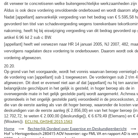
dit verweer te concretiseren welke buitengerechtelijke werkzaamheden zijn 
Aldus is ook deze vordering onvoldoende onderbouwd en wordt daarom af
Nadat [appellant] aanvankelijk vergoeding van het bedrag van € 5.595,58 h
gevorderd ten titel van schadevergoeding wegens toerekenbare tekortkomin
nakoming, heeft hij bij eiswijziging vergoeding van dit bedrag gevorderd op
artikel 6:96 lid 2 sub c BW.
[appellant] heeft wel verwezen naar HR 14 januari 2005, NJ 2007, 482, maa
vervolgens nagelaten deze vordering te onderbouwen. Daarom wordt ook d
vordering afgewezen.
20.20.
Op grond van het voorgaande, wordt het vonnis waarvan beroep vernietigd 
de vordering van [appellant] sub 1 toegewezen. De vorderingen sub 2 t/m 
afgewezen. Dit doet er evenwel niet aan af dat [appellant] nu hij ten aanzie
belangrijkste geschilpunt in het gelijk is gesteld, in hoger beroep als de in
overwegende mate in het gelijk gestelde partij wordt aangemerkt. Achmea w
grotendeels in het ongelijk gestelde partij veroordeeld in de proceskosten, 
die van de eerste aanleg als van dit hoger beroep, waaronder de kosten va
deskundigen van de eerste aanleg (€ 2.856,00) en van het hoger beroep (in 
12.702,72, te weten € 2.000,00 ([deskundige]), € 6.679,49 (Elemans) en € 
(Wouters)).
ECLI:NL:GHSHE:2015:1563
Home
⟶
Rechterlijk Oordeel over Expertise en Deskundigenbericht
⟶
Hof 's-Hertogenbosch 280415 AOV hovenier: ogv FML VA en rapport AD is ver