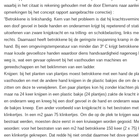
waarbij in het citaat is rekening gehouden met de door Elemans naar aanle
opmerkingen bij het concept rapport aangebrachte correctie) :
“Betrokkene is linkshandig. Kern van het probleem is dat hij krachtsvermin
een doof gevoel in beide handen en onderarmen krijgt bij repeterend of stat
uitoefenen van zware knijpkracht en na trilling- en schokbelasting, links m
rechts. Daarnaast heeft betrokkene bij de geringste inspanning kramp in de 
hand. Bij een omgevingstemperatuur van minder dan 3º C krijgt betrokkene
maar koude gevoelloze handen waardoor diens handvaardigheid nagenoeg 
weg is, wat een gevaar oplevert bij het vasthouden van machines en
gereedschappen en het beklimmen van een ladder.
Knijpen: bij het planten van plantjes moest betrokkene met een hand de pl
vasthouden en met de andere hand knijpen in de plastic bakjes die om de 
zitten om deze te verwijderen. Een paar plantjes kon hij zonder klachten pl
maar na 24 keer knijpen in een plastic bakje (24 plantjes) zakte de kracht i
en onderarm weg en kreeg hij een doof gevoel in de hand en onderarm waar
de bakjes kneep. Een ander voorbeeld van knijpkracht is het bestraten met
klinkertjes. In een m2 gaan 75 klinkertjes. Om die op de plek te krijgen wa
bestraat werden, moesten deze eerst in een kruiwagen worden gegooid. Me
woorden: voor het bestraten van een m2 had betrokkene 150 keer (2 x 75) 
een klinkertje geknepen. Dat redde hij niet omdat daarmee het dove gevoel