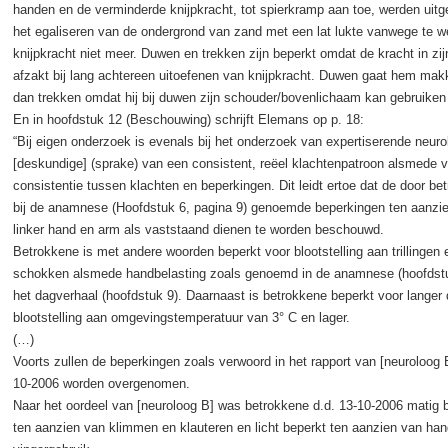
handen en de verminderde knijpkracht, tot spierkramp aan toe, werden uitg
het egaliseren van de ondergrond van zand met een lat lukte vanwege te w
knijpkracht niet meer. Duwen en trekken zijn beperkt omdat de kracht in zi
afzakt bij lang achtereen uitoefenen van knijpkracht. Duwen gaat hem makke
dan trekken omdat hij bij duwen zijn schouder/bovenlichaam kan gebruiken 
En in hoofdstuk 12 (Beschouwing) schrijft Elemans op p. 18:
“Bij eigen onderzoek is evenals bij het onderzoek van expertiserende neuro
[deskundige] (sprake) van een consistent, reëel klachtenpatroon alsmede 
consistentie tussen klachten en beperkingen. Dit leidt ertoe dat de door be
bij de anamnese (Hoofdstuk 6, pagina 9) genoemde beperkingen ten aanzi
linker hand en arm als vaststaand dienen te worden beschouwd.
Betrokkene is met andere woorden beperkt voor blootstelling aan trillingen 
schokken alsmede handbelasting zoals genoemd in de anamnese (hoofdstu
het dagverhaal (hoofdstuk 9). Daarnaast is betrokkene beperkt voor langer
blootstelling aan omgevingstemperatuur van 3° C en lager.
(…)
Voorts zullen de beperkingen zoals verwoord in het rapport van [neuroloog 
10-2006 worden overgenomen.
Naar het oordeel van [neuroloog B] was betrokkene d.d. 13-10-2006 matig 
ten aanzien van klimmen en klauteren en licht beperkt ten aanzien van han