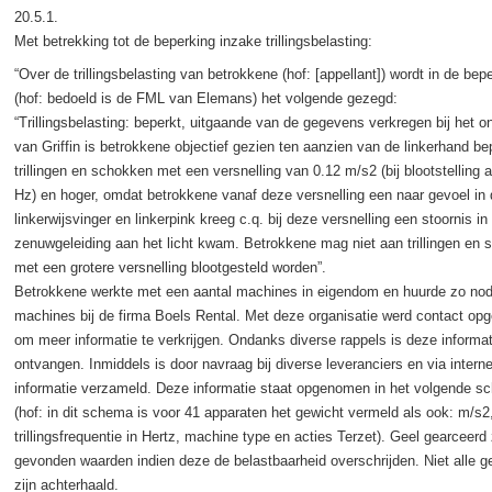
20.5.1.
Met betrekking tot de beperking inzake trillingsbelasting:
“Over de trillingsbelasting van betrokkene (hof: [appellant]) wordt in de bep
(hof: bedoeld is de FML van Elemans) het volgende gezegd:
“Trillingsbelasting: beperkt, uitgaande van de gegevens verkregen bij het 
van Griffin is betrokkene objectief gezien ten aanzien van de linkerhand be
trillingen en schokken met een versnelling van 0.12 m/s2 (bij blootstelling 
Hz) en hoger, omdat betrokkene vanaf deze versnelling een naar gevoel in 
linkerwijsvinger en linkerpink kreeg c.q. bij deze versnelling een stoornis in
zenuwgeleiding aan het licht kwam. Betrokkene mag niet aan trillingen en
met een grotere versnelling blootgesteld worden”.
Betrokkene werkte met een aantal machines in eigendom en huurde zo nod
machines bij de firma Boels Rental. Met deze organisatie werd contact o
om meer informatie te verkrijgen. Ondanks diverse rappels is deze informat
ontvangen. Inmiddels is door navraag bij diverse leveranciers en via interne
informatie verzameld. Deze informatie staat opgenomen in het volgende 
(hof: in dit schema is voor 41 apparaten het gewicht vermeld als ook: m/s2
trillingsfrequentie in Hertz, machine type en acties Terzet). Geel gearceerd 
gevonden waarden indien deze de belastbaarheid overschrijden. Niet alle 
zijn achterhaald.