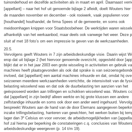
tuinonderhoud en dezelfde activiteiten als in maart en april. Daarnaast verri
[appellant] – naar het hof uit genoemde bijlage 2 afleidt, doelt Wouters hier
de maanden november en december - ook rooiwerk, vaak populieren voor
[houthandel] houthandel, de firma Spees of de gemeente, en soms ook
meidoornhagen knippen voor Staatsbosbeheer. De werktijden waren wissel
afhankelijk van het werkaanbod, maar deels ook vanwege het weer. Deze p
sluit af met 18 foto’s om een impressie te geven van de werkzaamheden.
20.5.
Vervolgens geeft Wouters in 7 zijn arbeidsdeskundige visie. Daarin wijst W
erop dat uit bijlage 2 (het hiervoor genoemde overzicht, opgesteld door [appe
blijkt dat er in het jaar 2003 een grote wisseling in activiteiten en gebruik v
machines heeft plaatsgevonden als ook dat sprake is van seizoensgebond
invloed, dat [appellant] een aantal machines inhuurde en dat, omdat hij ove
seizoenen meerdere werkzaamheden verrichtte, de intensiviteit van de fys
belasting wisselend was en dat ook de duurbelasting ten aanzien van het
geëxposeerd worden aan trillingen en schokken wisselend was. Wouters co
dat [appellant] in zijn bedrijf alleen werkte en bij grote klussen een andere
zelfstandige inhuurde en soms ook door een ander werd ingehuurd. Vervol
bespreekt Wouters aan de hand van de door Elemans aangegeven beperki
inzake trillingsbelasting, hanteren van gewichten, het werken buiten bij te
lager dan 3º Celsius en voor vervoer, de arbeidsmogelijkheden van [appella
hof zal hierna per beperking de constateringen c.q. conclusies van Wouters
arbeidsdeskundige weergeven (p. 14 t/m 19).