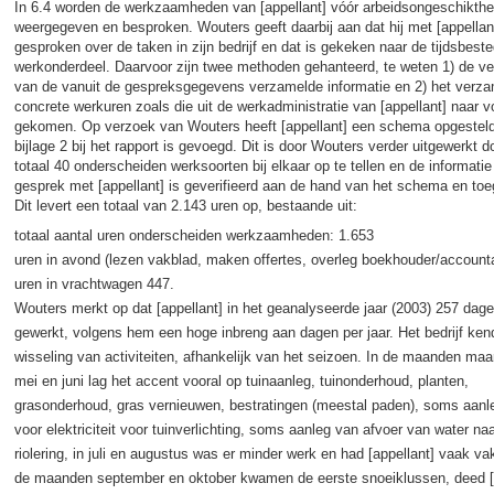
In 6.4 worden de werkzaamheden van [appellant] vóór arbeidsongeschikthe
weergegeven en besproken. Wouters geeft daarbij aan dat hij met [appellant
gesproken over de taken in zijn bedrijf en dat is gekeken naar de tijdsbeste
werkonderdeel. Daarvoor zijn twee methoden gehanteerd, te weten 1) de ve
van de vanuit de gespreksgegevens verzamelde informatie en 2) het verz
concrete werkuren zoals die uit de werkadministratie van [appellant] naar vo
gekomen. Op verzoek van Wouters heeft [appellant] een schema opgesteld,
bijlage 2 bij het rapport is gevoegd. Dit is door Wouters verder uitgewerkt d
totaal 40 onderscheiden werksoorten bij elkaar op te tellen en de informatie 
gesprek met [appellant] is geverifieerd aan de hand van het schema en to
Dit levert een totaal van 2.143 uren op, bestaande uit:
totaal aantal uren onderscheiden werkzaamheden: 1.653
uren in avond (lezen vakblad, maken offertes, overleg boekhouder/account
uren in vrachtwagen 447.
Wouters merkt op dat [appellant] in het geanalyseerde jaar (2003) 257 dage
gewerkt, volgens hem een hoge inbreng aan dagen per jaar. Het bedrijf ke
wisseling van activiteiten, afhankelijk van het seizoen. In de maanden maart
mei en juni lag het accent vooral op tuinaanleg, tuinonderhoud, planten,
grasonderhoud, gras vernieuwen, bestratingen (meestal paden), soms aanl
voor elektriciteit voor tuinverlichting, soms aanleg van afvoer van water na
riolering, in juli en augustus was er minder werk en had [appellant] vaak vak
de maanden september en oktober kwamen de eerste snoeiklussen, deed [a