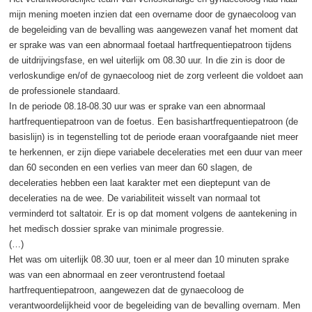
mijn mening moeten inzien dat een overname door de gynaecoloog van
de begeleiding van de bevalling was aangewezen vanaf het moment dat
er sprake was van een abnormaal foetaal hartfrequentiepatroon tijdens
de uitdrijvingsfase, en wel uiterlijk om 08.30 uur. In die zin is door de
verloskundige en/of de gynaecoloog niet de zorg verleent die voldoet aan
de professionele standaard.
In de periode 08.18-08.30 uur was er sprake van een abnormaal
hartfrequentiepatroon van de foetus. Een basishartfrequentiepatroon (de
basislijn) is in tegenstelling tot de periode eraan voorafgaande niet meer
te herkennen, er zijn diepe variabele deceleraties met een duur van meer
dan 60 seconden en een verlies van meer dan 60 slagen, de
deceleraties hebben een laat karakter met een dieptepunt van de
deceleraties na de wee. De variabiliteit wisselt van normaal tot
verminderd tot saltatoir. Er is op dat moment volgens de aantekening in
het medisch dossier sprake van minimale progressie.
(…)
Het was om uiterlijk 08.30 uur, toen er al meer dan 10 minuten sprake
was van een abnormaal en zeer verontrustend foetaal
hartfrequentiepatroon, aangewezen dat de gynaecoloog de
verantwoordelijkheid voor de begeleiding van de bevalling overnam. Men