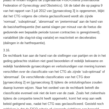
plaats te vinden volgens de zogenaamde FIGO-criteria (International
Federation of Gynecology and Obstetrics). Uit de tabel die op pagina 9
van het rapport van 3 juli 2012 van [gynaecoloog 3] is opgenomen, blijkt
dat het CTG volgens die criteria geclassificeerd wordt als zijnde
‘normaal’, ‘suboptimaal’, ‘abnormaal’ en ‘preterminaal’ aan de hand van
de basishartfrequentie (het aantal slagen per minuut van de foetus die
gedurende een bepaalde periode tussen contracties is geregistreerd),
variabiliteit (de slag-tot-slag variatie) en reactiviteit en deceleraties
(dalingen in de hartfrequentie).
3.16.
De rechtbank kan aan de hand van de stellingen van partijen en de in het
geding gebrachte stukken niet goed beoordelen of redelijk bekwame en
redelijk handelende gynaecologen en verloskundigen van mening kunnen
verschillen over de classificatie van het CTG als zijnde ‘sub-optimaal’ of
‘abnormaal’. De verschillende classificaties van het CTG door
[gynaecoloog 2] en [gynaecoloog 3] tijdens de ontsluitingsfase zouden
daarop kunnen wijzen. Naar het oordeel van de rechtbank betreft die
classificatie evenwel ook niet de kern van de zaak. Zoals het ziekenhuis
tijdens de comparitie terecht heeft opgemerkt, komt het erop aan welk
beleid geëigend was, nadat het CTG was geclassificeerd. Gesteld noch