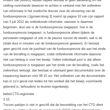
Anders dan [eisers] hebben bepleit bestaat er geen aanleiding om die
stelling voorshands bewezen te achten in verband met het ontbreken
van informatie in het medische dossier over de uitvoering van de
fundusexpressie ( [gynaecoloog 3] noemt op pagina 10 van zijn rapport
van 3 juli 2012 als ontbrekende informatie: wanneer is daarmee
begonnen, door wie is de fundusexpressie toegepast, hoe is de
fundusexpressie toegepast, is fundusexpressie alleen tijdens de
persweeën toegepast of ook in de pauzes tussen de weeën, wat is de
totale duur in minuten van de fundusexpressie geweest). Er bestaat
geen geschil over de juistheid van de fundusexpressie die aan het einde
van de bevalling is toegepast, zodat ontbrekende informatie daarover
niet van belang is voor het bewijs. Indien inderdaad juist is dat alleen
fundusexpressie is toegepast aan het einde van de bevalling, zoals het
ziekenhuis betoogt, dan bestaat er uiteraard geen documentatie over de
toepassing daarvan vóór 09.15 uur. Het ontbreken van die documentatie
kan in zo’n geval niet leiden tot het oordeel dat het bewijs voorshands
geleverd is, behoudens te leveren tegenbewijs.
beleid CTG-registratie
3.15.
Tussen partijen is niet in geschil dat de beoordeling van het CTG dient