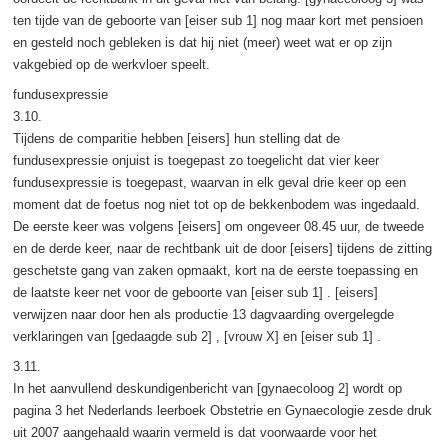
ten tijde van de geboorte van [eiser sub 1] nog maar kort met pensioen
en gesteld noch gebleken is dat hij niet (meer) weet wat er op zijn
vakgebied op de werkvloer speelt.
fundusexpressie
3.10.
Tijdens de comparitie hebben [eisers] hun stelling dat de
fundusexpressie onjuist is toegepast zo toegelicht dat vier keer
fundusexpressie is toegepast, waarvan in elk geval drie keer op een
moment dat de foetus nog niet tot op de bekkenbodem was ingedaald.
De eerste keer was volgens [eisers] om ongeveer 08.45 uur, de tweede
en de derde keer, naar de rechtbank uit de door [eisers] tijdens de zitting
geschetste gang van zaken opmaakt, kort na de eerste toepassing en
de laatste keer net voor de geboorte van [eiser sub 1] . [eisers]
verwijzen naar door hen als productie 13 dagvaarding overgelegde
verklaringen van [gedaagde sub 2] , [vrouw X] en [eiser sub 1] .
3.11.
In het aanvullend deskundigenbericht van [gynaecoloog 2] wordt op
pagina 3 het Nederlands leerboek Obstetrie en Gynaecologie zesde druk
uit 2007 aangehaald waarin vermeld is dat voorwaarde voor het