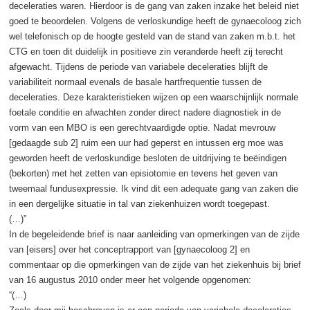
deceleraties waren. Hierdoor is de gang van zaken inzake het beleid niet
goed te beoordelen. Volgens de verloskundige heeft de gynaecoloog zich
wel telefonisch op de hoogte gesteld van de stand van zaken m.b.t. het
CTG en toen dit duidelijk in positieve zin veranderde heeft zij terecht
afgewacht. Tijdens de periode van variabele deceleraties blijft de
variabiliteit normaal evenals de basale hartfrequentie tussen de
deceleraties. Deze karakteristieken wijzen op een waarschijnlijk normale
foetale conditie en afwachten zonder direct nadere diagnostiek in de
vorm van een MBO is een gerechtvaardigde optie. Nadat mevrouw
[gedaagde sub 2] ruim een uur had geperst en intussen erg moe was
geworden heeft de verloskundige besloten de uitdrijving te beëindigen
(bekorten) met het zetten van episiotomie en tevens het geven van
tweemaal fundusexpressie. Ik vind dit een adequate gang van zaken die
in een dergelijke situatie in tal van ziekenhuizen wordt toegepast.
(…)”
In de begeleidende brief is naar aanleiding van opmerkingen van de zijde
van [eisers] over het conceptrapport van [gynaecoloog 2] en
commentaar op die opmerkingen van de zijde van het ziekenhuis bij brief
van 16 augustus 2010 onder meer het volgende opgenomen:
“(…)