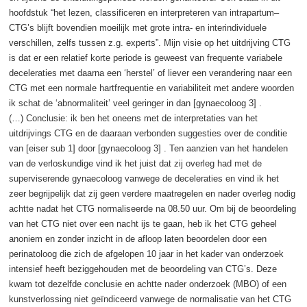
hoofdstuk “het lezen, classificeren en interpreteren van intrapartum–
CTG’s blijft bovendien moeilijk met grote intra- en interindividuele
verschillen, zelfs tussen z.g. experts”. Mijn visie op het uitdrijving CTG
is dat er een relatief korte periode is geweest van frequente variabele
deceleraties met daarna een ‘herstel’ of liever een verandering naar een
CTG met een normale hartfrequentie en variabiliteit met andere woorden
ik schat de ‘abnormaliteit’ veel geringer in dan [gynaecoloog 3] .
(…) Conclusie: ik ben het oneens met de interpretaties van het
uitdrijvings CTG en de daaraan verbonden suggesties over de conditie
van [eiser sub 1] door [gynaecoloog 3] . Ten aanzien van het handelen
van de verloskundige vind ik het juist dat zij overleg had met de
superviserende gynaecoloog vanwege de deceleraties en vind ik het
zeer begrijpelijk dat zij geen verdere maatregelen en nader overleg nodig
achtte nadat het CTG normaliseerde na 08.50 uur. Om bij de beoordeling
van het CTG niet over een nacht ijs te gaan, heb ik het CTG geheel
anoniem en zonder inzicht in de afloop laten beoordelen door een
perinatoloog die zich de afgelopen 10 jaar in het kader van onderzoek
intensief heeft beziggehouden met de beoordeling van CTG’s. Deze
kwam tot dezelfde conclusie en achtte nader onderzoek (MBO) of een
kunstverlossing niet geïndiceerd vanwege de normalisatie van het CTG