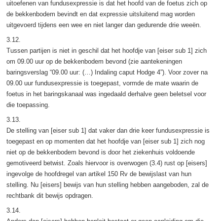
uitoefenen van fundusexpressie is dat het hoofd van de foetus zich op
de bekkenbodem bevindt en dat expressie uitsluitend mag worden
uitgevoerd tijdens een wee en niet langer dan gedurende drie weeën.
3.12.
Tussen partijen is niet in geschil dat het hoofdje van [eiser sub 1] zich
om 09.00 uur op de bekkenbodem bevond (zie aantekeningen
baringsverslag “09.00 uur: (…) Indaling caput Hodge 4”). Voor zover na
09.00 uur fundusexpressie is toegepast, vormde de mate waarin de
foetus in het baringskanaal was ingedaald derhalve geen beletsel voor
die toepassing.
3.13.
De stelling van [eiser sub 1] dat vaker dan drie keer fundusexpressie is
toegepast en op momenten dat het hoofdje van [eiser sub 1] zich nog
niet op de bekkenbodem bevond is door het ziekenhuis voldoende
gemotiveerd betwist. Zoals hiervoor is overwogen (3.4) rust op [eisers]
ingevolge de hoofdregel van artikel 150 Rv de bewijslast van hun
stelling. Nu [eisers] bewijs van hun stelling hebben aangeboden, zal de
rechtbank dit bewijs opdragen.
3.14.