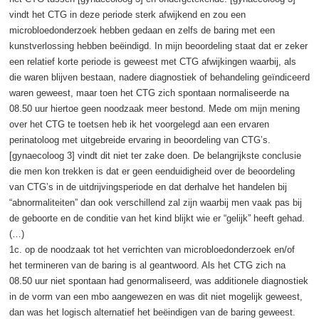
vindt het CTG in deze periode sterk afwijkend en zou een
microbloedonderzoek hebben gedaan en zelfs de baring met een
kunstverlossing hebben beëindigd. In mijn beoordeling staat dat er zeker
een relatief korte periode is geweest met CTG afwijkingen waarbij, als
die waren blijven bestaan, nadere diagnostiek of behandeling geïndiceerd
waren geweest, maar toen het CTG zich spontaan normaliseerde na
08.50 uur hiertoe geen noodzaak meer bestond. Mede om mijn mening
over het CTG te toetsen heb ik het voorgelegd aan een ervaren
perinatoloog met uitgebreide ervaring in beoordeling van CTG’s.
[gynaecoloog 3] vindt dit niet ter zake doen. De belangrijkste conclusie
die men kon trekken is dat er geen eenduidigheid over de beoordeling
van CTG’s in de uitdrijvingsperiode en dat derhalve het handelen bij
“abnormaliteiten” dan ook verschillend zal zijn waarbij men vaak pas bij
de geboorte en de conditie van het kind blijkt wie er “gelijk” heeft gehad.
(…)
1c. op de noodzaak tot het verrichten van microbloedonderzoek en/of
het termineren van de baring is al geantwoord. Als het CTG zich na
08.50 uur niet spontaan had genormaliseerd, was additionele diagnostiek
in de vorm van een mbo aangewezen en was dit niet mogelijk geweest,
dan was het logisch alternatief het beëindigen van de baring geweest.