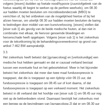
volgens [eisers] duidden op foetale nood/hypoxie (zuurstofgebrek van de
foetus waarbij dit begint te werken op de perifere weefsels), om 08.30
uur hadden moeten besluiten om microbloedonderzoek (MBO) te
verrichten of, bij het ontbreken van de mogelijkheid hiertoe of bij het
afzien hiervan, om uiterlijk 08.30 uur hadden moeten besluiten de baring
te beëindigen door middel van een kunstverlossing. [eisers] stellen dat
[eiser sub 1] als gevolg van de beide medische fouten, al dan niet in
combinatie met elkaar, de hiervoor genoemde bloedingen en
hersenschade heeft opgelopen. Volgens [eiser sub 1] is het ziekenhuis
voor de tekortkoming bij de behandelingsovereenkomst op grond van
artikel 7:462 BW aansprakelijk.
3.3.
Het ziekenhuis heeft betwist dat [gynaecoloog] en [verloskundige] een
medische fout hebben gemaakt en dat er causaal verband bestaat
tussen een eventuele fout en het geboorteletsel. Meer in het bijzonder
betwist het ziekenhuis dat meer dan twee maal fundusexpressie is
toegepast, dat die is toegepast op een tijdstip vóór 09.15 uur, dat
fundusexpressie is toegepast om 08.45 uur of kort daarna, of dat
fundusexpressie is toegepast op een verkeerd moment. Het ziekenhuis
betwist in dit verband dat het hoofdje van [eiser sub 1] om 08.45 uur nog
niet op de bekkenbodem stond. Daarnaast bestrijdt het ziekenhuis met
een beroep op de bevindingen van [gynaecoloog 2] dat er om 08.30 uur