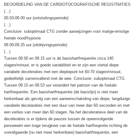
BEOORDELING VAN DE CARDIOTOCOGRAFISCHE REGISTRATIES
(…)
00.03-08.00 uur (ontsluitingsperiode):
(…)
Conclusie: suboptimaal CTG zonder aanwijzingen voor matige-ernstige
foetale nood/hypoxie.
08.00-09.25 uur (uitdrijvingsperiode):
(…)
Tussen 08.00 en 08.15 uur is de basishartfrequentie circa 140
slagen/minuut, er is goede variabiliteit en er zijn een viertal diepe
variabele deceleraties met een dieptepunt tot 60-70 slagen/minuut,
gedeeltelijk samenvallend met de wee. Conclusie: suboptimaal CTG.
Tussen 08.15 en 08.53 uur verandert het patroon van de foetale
hartfrequentie. Een basishartfrequentie (de basislijn) is niet meer
herkenbaar als gevolg van een aaneenschakeling van diepe, langdurige
variabele decelaraties met een duur van meer dan 60 seconden en met
een verlies van meer dan 60 slagen. Na het deceleratieve deel van de
deceleraties is er tijdens de pauzes tussen de opeenvolgende
persweeën een trage terugkeer van de foetale hartfreqentie richting de
voorafgaande (nu niet meer herkenbare) basishartfrequentie, een