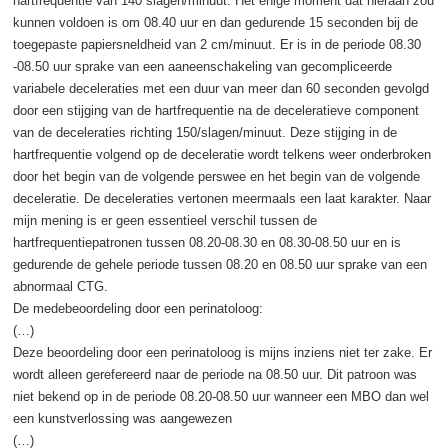
hartfrequentie van 140 slagen/minuut. Het enige moment dat hieraan zou
kunnen voldoen is om 08.40 uur en dan gedurende 15 seconden bij de
toegepaste papiersneldheid van 2 cm/minuut. Er is in de periode 08.30
-08.50 uur sprake van een aaneenschakeling van gecompliceerde
variabele deceleraties met een duur van meer dan 60 seconden gevolgd
door een stijging van de hartfrequentie na de deceleratieve component
van de deceleraties richting 150/slagen/minuut. Deze stijging in de
hartfrequentie volgend op de deceleratie wordt telkens weer onderbroken
door het begin van de volgende perswee en het begin van de volgende
deceleratie. De deceleraties vertonen meermaals een laat karakter. Naar
mijn mening is er geen essentieel verschil tussen de
hartfrequentiepatronen tussen 08.20-08.30 en 08.30-08.50 uur en is
gedurende de gehele periode tussen 08.20 en 08.50 uur sprake van een
abnormaal CTG.
De medebeoordeling door een perinatoloog:
(…)
Deze beoordeling door een perinatoloog is mijns inziens niet ter zake. Er
wordt alleen gerefereerd naar de periode na 08.50 uur. Dit patroon was
niet bekend op in de periode 08.20-08.50 uur wanneer een MBO dan wel
een kunstverlossing was aangewezen
(…)