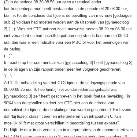
(2) in de periode 08.30-08.50 uur geen essentieel ander
hartfrequentiepatroon heeft bestaan dan in de periode 08.20-08.30 uur;
kom ik tot de conclusie dat tijdens de bevalling van mevrouw [gedaagde
sub 2] voldaan had moeten worden aan de uitspraak van [gynaecoloog
2] (…): Was het CTG patroon zoals aanwezig tussen 08.20 en 08.30 uur
niet veranderd en had hetzelfde patroon nog steeds bestaan om 08.40
uur, dan was er een indicatie voor een MBO of voor het beëindigen van
de baring.
(…)”
In reactie op het commentaar van [gynaecoloog 3] heeft [gynaecoloog 2]
in de bijlage van zijn rapport onder meer het volgende geschreven:
“(…)
Ad 1. De behandeling van het CTG tijdens de uitdrijvingsperiode van
08.00-09.25 uur. Ik heb hierbij niet zonder reden aangehaald wat
[gynaecoloog 3] zelf heeft geschreven in het boek foetale bewaking. “in
90%! van de gevallen voldoet het CTG niet aan de criteria van
normaliteit die tijdens de ontsluitingsfase worden gehanteerd. En tevens
dat “bij lezen, classificeren en interpreteren van intrapartum CTG’s
moeilijk blijft met grote verschillen in beoordeling tussen experts”.
Dit blijft de crux in de verschillen in interpretatie van de abnormaliteit van
het CTG tussen [gynaecoloog 3] en ondergetekende. [gynaecoloog 3]