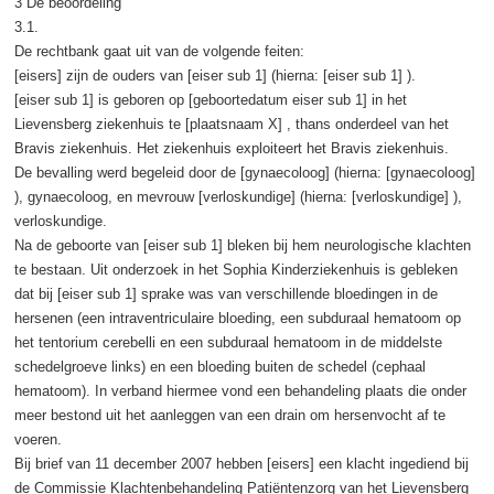
3 De beoordeling
3.1.
De rechtbank gaat uit van de volgende feiten:
[eisers] zijn de ouders van [eiser sub 1] (hierna: [eiser sub 1] ).
[eiser sub 1] is geboren op [geboortedatum eiser sub 1] in het
Lievensberg ziekenhuis te [plaatsnaam X] , thans onderdeel van het
Bravis ziekenhuis. Het ziekenhuis exploiteert het Bravis ziekenhuis.
De bevalling werd begeleid door de [gynaecoloog] (hierna: [gynaecoloog]
), gynaecoloog, en mevrouw [verloskundige] (hierna: [verloskundige] ),
verloskundige.
Na de geboorte van [eiser sub 1] bleken bij hem neurologische klachten
te bestaan. Uit onderzoek in het Sophia Kinderziekenhuis is gebleken
dat bij [eiser sub 1] sprake was van verschillende bloedingen in de
hersenen (een intraventriculaire bloeding, een subduraal hematoom op
het tentorium cerebelli en een subduraal hematoom in de middelste
schedelgroeve links) en een bloeding buiten de schedel (cephaal
hematoom). In verband hiermee vond een behandeling plaats die onder
meer bestond uit het aanleggen van een drain om hersenvocht af te
voeren.
Bij brief van 11 december 2007 hebben [eisers] een klacht ingediend bij
de Commissie Klachtenbehandeling Patiëntenzorg van het Lievensberg