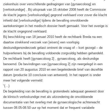
ziekenhuis over verschillende gedragingen van [gynaecoloog] en
[verloskundige] . Bij uitspraak van 15 oktober 2008 heeft de Commissie
de klacht jegens [verloskundige] gegrond verklaard voor zover die klacht
inhield dat [verloskundige] tijdens de bevalling onvoldoende
aantekeningen in het medisch dossier heeft gemaakt. Voor het overige is
de klacht ongegrond verklaard.
Bij beschikking van 18 januari 2010 heeft de rechtbank Breda na een
daartoe strekkend verzoek van [eisers] een voorlopig
deskundigenonderzoek gelast omtrent de vraag of – kort gezegd – de
hulpverleners bij de bevalling voldoende zorgvuldig hebben gehandeld.
De rechtbank heeft [gynaecoloog 2] , gynaecoloog, als deskundige
benoemd. De bevindingen van [gynaecoloog 2] zijn neergelegd in een
rapport van 20 augustus 2010 en een begeleidende brief van dezelfde
datum (productie 10 conclusie van antwoord). In het rapport is onder
meer het volgende vermeld:
“(…)
De begeleiding van de bevalling is grotendeels adequaat geweest door
de klinisch verloskundige met als uitzondering de onvoldoende
documentatie van het overleg met de gynaecologische achterwacht
tussen 08.05-08.50 uur op het moment dat er frequent variabele