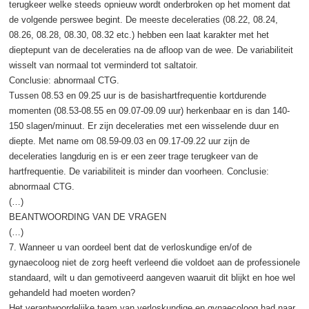
terugkeer welke steeds opnieuw wordt onderbroken op het moment dat
de volgende perswee begint. De meeste deceleraties (08.22, 08.24,
08.26, 08.28, 08.30, 08.32 etc.) hebben een laat karakter met het
dieptepunt van de deceleraties na de afloop van de wee. De variabiliteit
wisselt van normaal tot verminderd tot saltatoir.
Conclusie: abnormaal CTG.
Tussen 08.53 en 09.25 uur is de basishartfrequentie kortdurende
momenten (08.53-08.55 en 09.07-09.09 uur) herkenbaar en is dan 140-
150 slagen/minuut. Er zijn deceleraties met een wisselende duur en
diepte. Met name om 08.59-09.03 en 09.17-09.22 uur zijn de
deceleraties langdurig en is er een zeer trage terugkeer van de
hartfrequentie. De variabiliteit is minder dan voorheen. Conclusie:
abnormaal CTG.
(…)
BEANTWOORDING VAN DE VRAGEN
(…)
7. Wanneer u van oordeel bent dat de verloskundige en/of de
gynaecoloog niet de zorg heeft verleend die voldoet aan de professionele
standaard, wilt u dan gemotiveerd aangeven waaruit dit blijkt en hoe wel
gehandeld had moeten worden?
Het verantwoordelijke team van verloskundige en gynaecoloog had naar