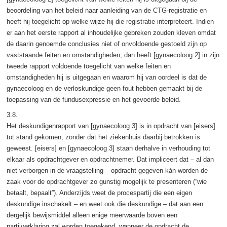
beoordeling van het beleid naar aanleiding van de CTG-registratie en
heeft hij toegelicht op welke wijze hij die registratie interpreteert. Indien
er aan het eerste rapport al inhoudelijke gebreken zouden kleven omdat
de daarin genoemde conclusies niet of onvoldoende gestoeld zijn op
vaststaande feiten en omstandigheden, dan heeft [gynaecoloog 2] in zijn
tweede rapport voldoende toegelicht van welke feiten en
omstandigheden hij is uitgegaan en waarom hij van oordeel is dat de
gynaecoloog en de verloskundige geen fout hebben gemaakt bij de
toepassing van de fundusexpressie en het gevoerde beleid.
3.8.
Het deskundigenrapport van [gynaecoloog 3] is in opdracht van [eisers]
tot stand gekomen, zonder dat het ziekenhuis daarbij betrokken is
geweest. [eisers] en [gynaecoloog 3] staan derhalve in verhouding tot
elkaar als opdrachtgever en opdrachtnemer. Dat impliceert dat – al dan
niet verborgen in de vraagstelling – opdracht gegeven kán worden de
zaak voor de opdrachtgever zo gunstig mogelijk te presenteren (“wie
betaalt, bepaalt”). Anderzijds weet de procespartij die een eigen
deskundige inschakelt – en weet ook die deskundige – dat aan een
dergelijk bewijsmiddel alleen enige meerwaarde boven een
partijverklaring zal worden toegekend, wanneer de opdracht de