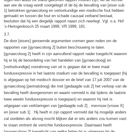
aan wie de vraag wordt voorgelegd of de bij de bevalling van [eiser sub
1] betrokken gynaecoloog en verloskundige een medische fout hebben
gemaakt en tussen die fout en schade causaal verband bestaat,
besluiten dat hij een dergelijk rapport naast zich neerlegt. Vgl. o.a. Hof
’s-Hertogenbosch 25 maart 1999, VR 1999, 181.
3.7.
De door [eisers] genoemde argumenten vormen geen reden om de
rapporten van [gynaecoloog 2] buiten beschouwing te laten.
[gynaecoloog 2] heeft in zijn aanvullend rapport nader toegelicht waarom
hij er bij de beoordeling van het handelen van [gynaecoloog] en
[verloskundige] vooralsnog van uit is gegaan dat er twee maal
fundusexpressie in het laatste stadium van de bevalling is toegepast (hij
is afgegaan op het medisch dossier en de brief van 17 juli 2007 van de
gynaecoloog [perinatoloog] die met [gedaagde sub 2] het verloop van de
bevalling heeft doorgenomen en waarin vermeld is dat tijdens de laatste
twee weeën fundusexpressie is toegepast) en waarom hij niet is
uitgegaan van verklaringen van [gedaagde sub 2] , mevrouw [vrouw X]
en [eiser sub 1] . Hij heeft in zijn rapport vermeld dat hij mogelijk anders
zal oordelen als alsnog mocht blijken dat er iets anders zou komen vast
te staan omtrent de verrichte fundusexpressie. Daarnaast heeft
[gynaecoloog 2] toegelicht van welke feiten hij is uitgegaan bij de