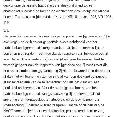
deskundige de vrijheid laat vanuit zijn deskundigheid tot een
onafhankelijk oordeel te komen en wanneer de deskundige die vrijheid
neemt. Zie conclusie [deskundige X] voor HR 16 januari 1998, VR 1998,
119.
3.9.
Hetgeen hiervoor over de deskundigenrapporten van [gynaecoloog 2] is
overwogen en de hiervoor genoemde tweeslachtigheid van het
partijdeskundigenrapport brengen anders dan het ziekenhuis lijkt te
bepleiten niet zonder meer mee dat de rapporten van [gynaecoloog 2]
voor de rechtbank leidend zijn en dat (dus) geen betekenis dient te
worden gehecht aan de rapporten van [gynaecoloog 3] voor zover die
een ander oordeel dan [gynaecoloog 2] heeft. De waarde die de rechter
al dan niet wil toekennen aan de inhoud van een deskundigenrapport
staat ter discretie van de feitenrechter, ook als het gaat om een
partijdeskundigenrapport. Voor de overtuigende kracht van het
partijdeskundigenrapport van [gynaecoloog 3] is relevant dat het
ziekenhuis en [gynaecoloog 2] uitgebreid op de bevindingen van
[gynaecoloog 3] hebben kunnen reageren. Dat de richtlijnen van de
NVOG voorschrijven dat een deskundige praktiserend dient te zijn,
oordeelt de rechtbank in dit geval niet van belang. [gynaecoloog 3] was