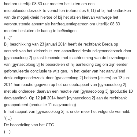
had om uiterlijk 08.30 uur moeten besluiten om een
microbloedonderzoek te verrichten (referenties 6,11) of bij het ontbreken
van de mogelijkheid hiertoe of bij het afzien hiervan vanwege het
verontrustende abnormale hartfrequentiepatroon om uiterlijk 08.30
moeten besluiten de baring te beëindigen.
(…)”
Bij beschikking van 23 januari 2014 heeft de rechtbank Breda op
verzoek van het ziekenhuis een aanvullend deskundigenonderzoek door
[gynaecoloog 2] gelast teneinde met inachtneming van de bevindingen
van [gynaecoloog 3] te beoordelen of hij aanleiding zag om zijn eerder
geformuleerde conclusie te wijzigen. In het kader van het aanvullend
deskundigenonderzoek door [gynaecoloog 2] hebben [eisers] op 13 juni
2014 hun reactie gegeven op het conceptrapport van [gynaecoloog 2]
met als onderdeel daarvan een reactie van [gynaecoloog 3] (productie 10
dagvaarding). Op 12 juli 2014 heeft [gynaecoloog 2] aan de rechtbank
gerapporteerd (productie 11 dagvaarding).
In het rapport van [gynaecoloog 2] is onder meer het volgende vermeld:
“(…)
De beoordeling van het CTG.
(…)