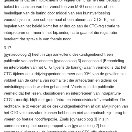
gebleken is dat de FIGO-criteria of vigerende richtlijnen een bepaald
beleid ten aanzien van het verrichten van MBO-onderzoek of het
beëindigen van de baring door middel van een kunstverlossing
voorschrijven bij een sub-optimaal of een abnormaal CTG. Bij het
bepalen van het beleid komt het er dus op aan de CTG-registratie te
interpreteren en, meer in het bijzonder, na te gaan of die registratie
betekent dat sprake is van foetale nood.
3.17.
[gynaecoloog 2] heeft in zijn aanvullend deskundigenbericht een
publicatie van onder anderen [gynaecoloog 3] aangehaald (Beoordeling
en interpretatie van het CTG tijdens de baring) waarin vermeld is dat het
CTG tijdens de uitdrijvingsperiode in meer dan 90% van de gevallen niet
voldoet aan de criteria van normaliteit die antepartum en tijdens de
ontsluitingsperiode worden gehanteerd. Voorts is in die publicatie
vermeld dat het lezen, classificeren en interpreteren van intrapartum-
CTG’s moeilijk blijft met grote “intra- en interindividuele” verschillen. De
rechtbank leidt verder uit de deskundigenberichten af dat afwijkingen van
het CTG vele oorzaken kunnen hebben en niet automatisch zijn terug te
voeren op foetale nood/hypoxie. Zoals [gynaecoloog 3] in zijn
commentaar op het conceptrapport van [gynaecoloog 2] heeft