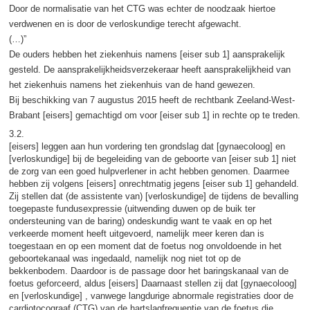
Door de normalisatie van het CTG was echter de noodzaak hiertoe
verdwenen en is door de verloskundige terecht afgewacht.
(…)”
De ouders hebben het ziekenhuis namens [eiser sub 1] aansprakelijk
gesteld. De aansprakelijkheidsverzekeraar heeft aansprakelijkheid van
het ziekenhuis namens het ziekenhuis van de hand gewezen.
Bij beschikking van 7 augustus 2015 heeft de rechtbank Zeeland-West-
Brabant [eisers] gemachtigd om voor [eiser sub 1] in rechte op te treden.
3.2.
[eisers] leggen aan hun vordering ten grondslag dat [gynaecoloog] en
[verloskundige] bij de begeleiding van de geboorte van [eiser sub 1] niet
de zorg van een goed hulpverlener in acht hebben genomen. Daarmee
hebben zij volgens [eisers] onrechtmatig jegens [eiser sub 1] gehandeld.
Zij stellen dat (de assistente van) [verloskundige] de tijdens de bevalling
toegepaste fundusexpressie (uitwending duwen op de buik ter
ondersteuning van de baring) ondeskundig want te vaak en op het
verkeerde moment heeft uitgevoerd, namelijk meer keren dan is
toegestaan en op een moment dat de foetus nog onvoldoende in het
geboortekanaal was ingedaald, namelijk nog niet tot op de
bekkenbodem. Daardoor is de passage door het baringskanaal van de
foetus geforceerd, aldus [eisers] Daarnaast stellen zij dat [gynaecoloog]
en [verloskundige] , vanwege langdurige abnormale registraties door de
cardiotocograaf (CTG) van de hartslagfrequentie van de foetus die