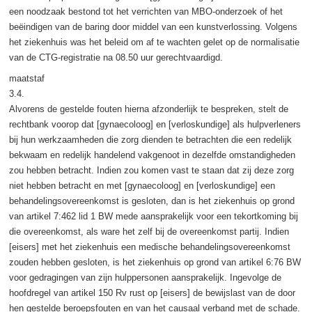
een noodzaak bestond tot het verrichten van MBO-onderzoek of het
beëindigen van de baring door middel van een kunstverlossing. Volgens
het ziekenhuis was het beleid om af te wachten gelet op de normalisatie
van de CTG-registratie na 08.50 uur gerechtvaardigd.
maatstaf
3.4.
Alvorens de gestelde fouten hierna afzonderlijk te bespreken, stelt de
rechtbank voorop dat [gynaecoloog] en [verloskundige] als hulpverleners
bij hun werkzaamheden die zorg dienden te betrachten die een redelijk
bekwaam en redelijk handelend vakgenoot in dezelfde omstandigheden
zou hebben betracht. Indien zou komen vast te staan dat zij deze zorg
niet hebben betracht en met [gynaecoloog] en [verloskundige] een
behandelingsovereenkomst is gesloten, dan is het ziekenhuis op grond
van artikel 7:462 lid 1 BW mede aansprakelijk voor een tekortkoming bij
die overeenkomst, als ware het zelf bij de overeenkomst partij. Indien
[eisers] met het ziekenhuis een medische behandelingsovereenkomst
zouden hebben gesloten, is het ziekenhuis op grond van artikel 6:76 BW
voor gedragingen van zijn hulppersonen aansprakelijk. Ingevolge de
hoofdregel van artikel 150 Rv rust op [eisers] de bewijslast van de door
hen gestelde beroepsfouten en van het causaal verband met de schade.