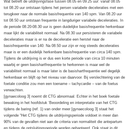
Wat betreft de uitdrijvingsfase tussen 08.05 en 09.25 uur: vanaf 08.05
tot 08.20 uur ontstaan tijdens het persen variabele deceleraties met een
terugkeer naar de normale basisfrequentie van 140 spm. Van 08.20 uur
tot 08.50 uur ontstaan frequente in langduriger variabele deceleraties. In
de periode 08.20-08.30 uur is geen duidelijke basisfrequentie herkenbaar
maar lijkt de variabiliteit normaal. Na 08.30 uur persisteren de variabele
deceleraties maar is er na de deceleratie een herstel naar de
basisfrequentie van 140. Na 08.50 uur zijn er nog steeds deceleraties
maar is er een duidelijk herkenbare basisfrequentie van circa 140 spm.
Tijdens de uitdrijving is er dus een korte periode van circa 10 minuten
waarbij er geen basishartfrequentie te herkennen is maar wel de
variabiliteit normaal is maar later is de basishartfrequentie wel degelijk
herkenbaar en blijft op het niveau van daarvoor. Bij verslechtering van de
foetale conditie zou men een toename – tachycardie – van de foetus
verwachten.
[gynaecoloog 3] noemt dit CTG abnormaal. Echter in het boek foetale
bewaking in het hoofdstuk ‘Beoordeling en interpretatie van het CTG
tijdens de baring (ref. 1) van onder meer [gynaecoloog 3] staat het
volgende “Het CTG tijdens de uitdrijvingsperiode voldoet in meer dan
90% van de gevallen niet aan de criteria van normaliteit die antepartum
en tijdens de ontsluitingsperiode worden gehanteerd. Ook staat in dit