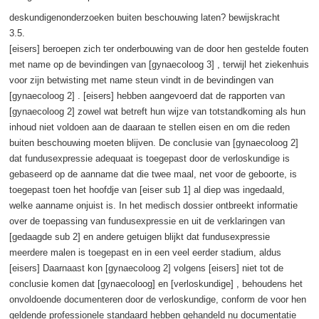
deskundigenonderzoeken buiten beschouwing laten? bewijskracht
3.5.
[eisers] beroepen zich ter onderbouwing van de door hen gestelde fouten
met name op de bevindingen van [gynaecoloog 3] , terwijl het ziekenhuis
voor zijn betwisting met name steun vindt in de bevindingen van
[gynaecoloog 2] . [eisers] hebben aangevoerd dat de rapporten van
[gynaecoloog 2] zowel wat betreft hun wijze van totstandkoming als hun
inhoud niet voldoen aan de daaraan te stellen eisen en om die reden
buiten beschouwing moeten blijven. De conclusie van [gynaecoloog 2]
dat fundusexpressie adequaat is toegepast door de verloskundige is
gebaseerd op de aanname dat die twee maal, net voor de geboorte, is
toegepast toen het hoofdje van [eiser sub 1] al diep was ingedaald,
welke aanname onjuist is. In het medisch dossier ontbreekt informatie
over de toepassing van fundusexpressie en uit de verklaringen van
[gedaagde sub 2] en andere getuigen blijkt dat fundusexpressie
meerdere malen is toegepast en in een veel eerder stadium, aldus
[eisers] Daarnaast kon [gynaecoloog 2] volgens [eisers] niet tot de
conclusie komen dat [gynaecoloog] en [verloskundige] , behoudens het
onvoldoende documenteren door de verloskundige, conform de voor hen
geldende professionele standaard hebben gehandeld nu documentatie