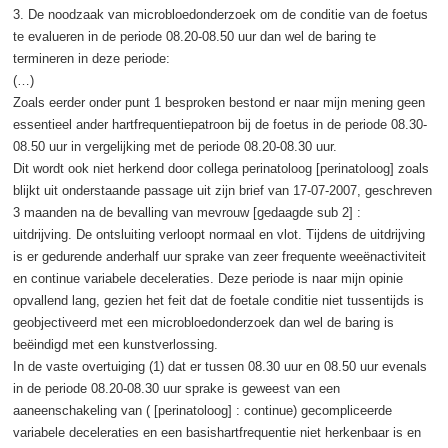
3. De noodzaak van microbloedonderzoek om de conditie van de foetus
te evalueren in de periode 08.20-08.50 uur dan wel de baring te
termineren in deze periode:
(…)
Zoals eerder onder punt 1 besproken bestond er naar mijn mening geen
essentieel ander hartfrequentiepatroon bij de foetus in de periode 08.30-
08.50 uur in vergelijking met de periode 08.20-08.30 uur.
Dit wordt ook niet herkend door collega perinatoloog [perinatoloog] zoals
blijkt uit onderstaande passage uit zijn brief van 17-07-2007, geschreven
3 maanden na de bevalling van mevrouw [gedaagde sub 2] :
uitdrijving. De ontsluiting verloopt normaal en vlot. Tijdens de uitdrijving
is er gedurende anderhalf uur sprake van zeer frequente weeënactiviteit
en continue variabele deceleraties. Deze periode is naar mijn opinie
opvallend lang, gezien het feit dat de foetale conditie niet tussentijds is
geobjectiveerd met een microbloedonderzoek dan wel de baring is
beëindigd met een kunstverlossing.
In de vaste overtuiging (1) dat er tussen 08.30 uur en 08.50 uur evenals
in de periode 08.20-08.30 uur sprake is geweest van een
aaneenschakeling van ( [perinatoloog] : continue) gecompliceerde
variabele deceleraties en een basishartfrequentie niet herkenbaar is en