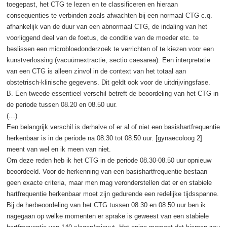
toegepast, het CTG te lezen en te classificeren en hieraan
consequenties te verbinden zoals afwachten bij een normaal CTG c.q.
afhankelijk van de duur van een abnormaal CTG, de indaling van het
voorliggend deel van de foetus, de conditie van de moeder etc. te
beslissen een microbloedonderzoek te verrichten of te kiezen voor een
kunstverlossing (vacuümextractie, sectio caesarea). Een interpretatie
van een CTG is alleen zinvol in de context van het totaal aan
obstetrisch-klinische gegevens. Dit geldt ook voor de uitdrijvingsfase.
B. Een tweede essentieel verschil betreft de beoordeling van het CTG in
de periode tussen 08.20 en 08.50 uur.
(…)
Een belangrijk verschil is derhalve of er al of niet een basishartfrequentie
herkenbaar is in de periode na 08.30 tot 08.50 uur. [gynaecoloog 2]
meent van wel en ik meen van niet.
Om deze reden heb ik het CTG in de periode 08.30-08.50 uur opnieuw
beoordeeld. Voor de herkenning van een basishartfrequentie bestaan
geen exacte criteria, maar men mag veronderstellen dat er en stabiele
hartfrequentie herkenbaar moet zijn gedurende een redelijke tijdsspanne.
Bij de herbeoordeling van het CTG tussen 08.30 en 08.50 uur ben ik
nagegaan op welke momenten er sprake is geweest van een stabiele