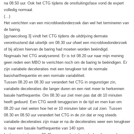
na 08.50 uur. Ook het CTG tijdens de onstluitingsfase vond de expert
volledig normaal.
(…)
Het verrichten van een microbloedonderzoek dan wel het termineren van
de baring.
[gynaecoloog 3] vindt het CTG tijdens de uitdrijving dermate
verontrustend dat uiterlijk om 08.30 uur ofwel een microbloedonderzoek
of bij afzien hiervan de baring had moeten worden beëindigd.
Nogmaals het CTG analyserend. Er is tot 08.20 uur naar mijn mening
geen reden een MBO te verrichten noch om de baring te beëindigen. Er
zijn variabele deceleraties met een terugkeer tot de normale
basishartfrequentie en een normale variabiliteit.
Tussen 08.20 en 08.30 uur verandert het CTG in ongunstiger zin,
variabele deceleraties die langer duren en een niet meer te herkennen
basale hartfrequentie. Om 08.30 uur ziet men pas dat dit 10 minuten
heeft geduurd. Een CTG wordt teruggezien in de tijd en men kan om
08.20 uur niet weten hoe het er 10 minuten later uit zal zien. Tussen
08.30 en 08.50 uur verandert het CTG in de zin dat er nog steeds
variabele deceleraties zijn maar er na de deceleraties weer een terugkeer
is naar een basale hartfrequentie van 140 spm.