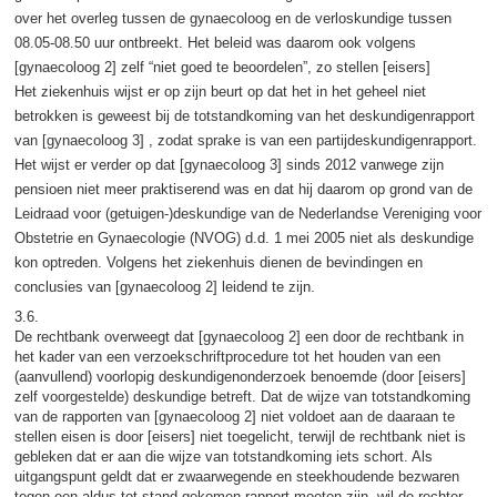
over het overleg tussen de gynaecoloog en de verloskundige tussen
08.05-08.50 uur ontbreekt. Het beleid was daarom ook volgens
[gynaecoloog 2] zelf “niet goed te beoordelen”, zo stellen [eisers]
Het ziekenhuis wijst er op zijn beurt op dat het in het geheel niet
betrokken is geweest bij de totstandkoming van het deskundigenrapport
van [gynaecoloog 3] , zodat sprake is van een partijdeskundigenrapport.
Het wijst er verder op dat [gynaecoloog 3] sinds 2012 vanwege zijn
pensioen niet meer praktiserend was en dat hij daarom op grond van de
Leidraad voor (getuigen-)deskundige van de Nederlandse Vereniging voor
Obstetrie en Gynaecologie (NVOG) d.d. 1 mei 2005 niet als deskundige
kon optreden. Volgens het ziekenhuis dienen de bevindingen en
conclusies van [gynaecoloog 2] leidend te zijn.
3.6.
De rechtbank overweegt dat [gynaecoloog 2] een door de rechtbank in
het kader van een verzoekschriftprocedure tot het houden van een
(aanvullend) voorlopig deskundigenonderzoek benoemde (door [eisers]
zelf voorgestelde) deskundige betreft. Dat de wijze van totstandkoming
van de rapporten van [gynaecoloog 2] niet voldoet aan de daaraan te
stellen eisen is door [eisers] niet toegelicht, terwijl de rechtbank niet is
gebleken dat er aan die wijze van totstandkoming iets schort. Als
uitgangspunt geldt dat er zwaarwegende en steekhoudende bezwaren
tegen een aldus tot stand gekomen rapport moeten zijn, wil de rechter