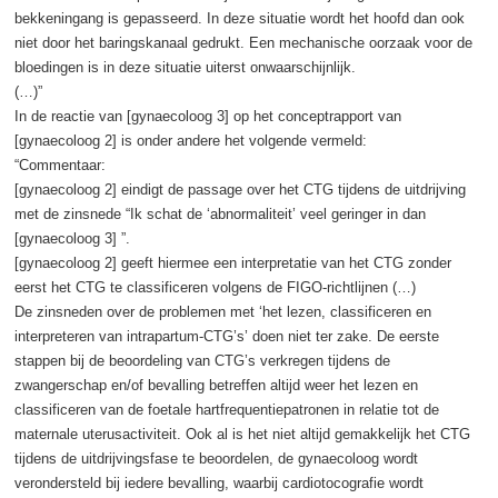
bekkeningang is gepasseerd. In deze situatie wordt het hoofd dan ook
niet door het baringskanaal gedrukt. Een mechanische oorzaak voor de
bloedingen is in deze situatie uiterst onwaarschijnlijk.
(…)”
In de reactie van [gynaecoloog 3] op het conceptrapport van
[gynaecoloog 2] is onder andere het volgende vermeld:
“Commentaar:
[gynaecoloog 2] eindigt de passage over het CTG tijdens de uitdrijving
met de zinsnede “Ik schat de ‘abnormaliteit’ veel geringer in dan
[gynaecoloog 3] ”.
[gynaecoloog 2] geeft hiermee een interpretatie van het CTG zonder
eerst het CTG te classificeren volgens de FIGO-richtlijnen (…)
De zinsneden over de problemen met ‘het lezen, classificeren en
interpreteren van intrapartum-CTG’s’ doen niet ter zake. De eerste
stappen bij de beoordeling van CTG’s verkregen tijdens de
zwangerschap en/of bevalling betreffen altijd weer het lezen en
classificeren van de foetale hartfrequentiepatronen in relatie tot de
maternale uterusactiviteit. Ook al is het niet altijd gemakkelijk het CTG
tijdens de uitdrijvingsfase te beoordelen, de gynaecoloog wordt
verondersteld bij iedere bevalling, waarbij cardiotocografie wordt