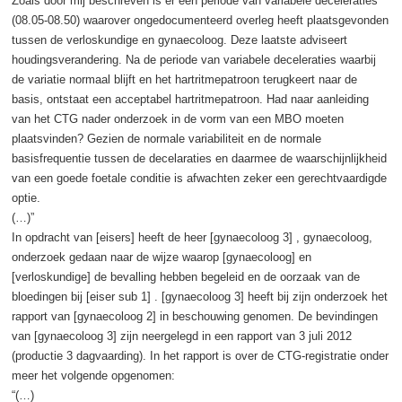
Zoals door mij beschreven is er een periode van variabele deceleraties
(08.05-08.50) waarover ongedocumenteerd overleg heeft plaatsgevonden
tussen de verloskundige en gynaecoloog. Deze laatste adviseert
houdingsverandering. Na de periode van variabele deceleraties waarbij
de variatie normaal blijft en het hartritmepatroon terugkeert naar de
basis, ontstaat een acceptabel hartritmepatroon. Had naar aanleiding
van het CTG nader onderzoek in de vorm van een MBO moeten
plaatsvinden? Gezien de normale variabiliteit en de normale
basisfrequentie tussen de decelaraties en daarmee de waarschijnlijkheid
van een goede foetale conditie is afwachten zeker een gerechtvaardigde
optie.
(…)”
In opdracht van [eisers] heeft de heer [gynaecoloog 3] , gynaecoloog,
onderzoek gedaan naar de wijze waarop [gynaecoloog] en
[verloskundige] de bevalling hebben begeleid en de oorzaak van de
bloedingen bij [eiser sub 1] . [gynaecoloog 3] heeft bij zijn onderzoek het
rapport van [gynaecoloog 2] in beschouwing genomen. De bevindingen
van [gynaecoloog 3] zijn neergelegd in een rapport van 3 juli 2012
(productie 3 dagvaarding). In het rapport is over de CTG-registratie onder
meer het volgende opgenomen:
“(…)