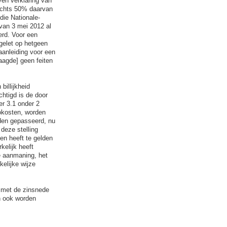
en verklaring van
lechts 50% daarvan
die Nationale-
 van 3 mei 2012 al
erd. Voor een
 gelet op hetgeen
aanleiding voor een
aagde] geen feiten
billijkheid
htigd is de door
r 3.1 onder 2
sokosten, worden
den gepasseerd, nu
deze stelling
ten heeft te gelden
kelijk heeft
e aanmaning, het
elijke wijze
k met de zinsnede
an ook worden