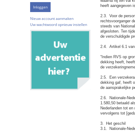
waarna hij ten val 
heeft aangegeven is
2.3. Voor de person
Nieuw account aanmaken
rechtsvoorganger d
Uw wachtwoord opnieuw instellen
steeds van Nationa
afgesloten. Ten tij
de verschuldigde p
2.4. Artikel 6.1 va
“Indien RVS op gro
dekking heeft, heef
de verzekeringneme
2.5. Een verzekera
dekking gaf, heeft 
de aansprakelijke 
2.6. Nationale-Ned
1.580,50 betaald al
Nederlanden tot en 
vervolgens tot [ge
3. Het geschil
3.1. Nationale-Neder