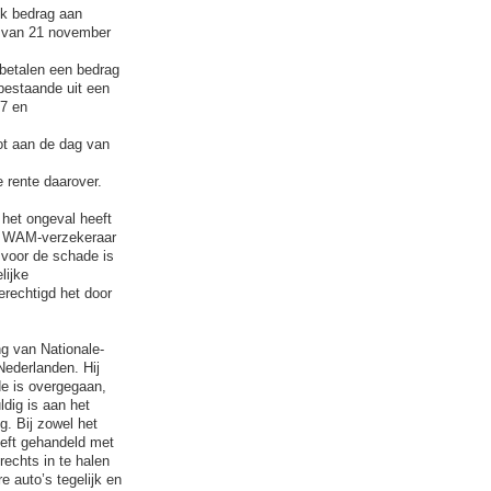
lk bedrag aan
l van 21 november
 betalen een bedrag
bestaande uit een
57 en
ot aan de dag van
e rente daarover.
het ongeval heeft
ls WAM-verzekeraar
voor de schade is
lijke
erechtigd het door
ng van Nationale-
Nederlanden. Hij
de is overgegaan,
dig is aan het
g. Bij zowel het
heeft gehandeld met
echts in te halen
e auto’s tegelijk en