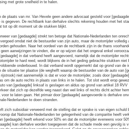
sing met grote snelheid in te halen.
in de plaats van mr. Van Hevele geen andere advocaat gesteld voor [gedaagde
 is gegeven. De rechtbank kan derhalve slechts rekening houden met het st
t tot op dit moment uit de stukken blijkt.
erweer van [gedaagde] strekt ten betoge dat Nationale-Nederlanden ten onrec
 vergoed omdat niet de bestuurder van zijn auto, maar de motorrijder volledig 
rden gehouden. Naar het oordeel van de rechtbank zijn in de thans voorhand
een aanwijzingen te vinden, die er op wijzen dat het ongeval enkel veroorzaa
 [gedaagde] in dat verband heeft aangevoerd, namelijk dat de motorrijder rec
torrijder te hard reed, wordt blijkens de in het geding gebrachte stukken niet 
oldoende onderbouwd. In dat verband wordt opgemerkt dat op grond van de i
n de situatie ter plaatse (de weghelft waarop de bestuurder van de auto van [
rijstrook) niet aannemelijk is dat er voor de motorrijder, zoals door [gedaagde
s om de auto rechts in plaats van links in te halen. Tot slot wordt erop gewe
uto van [gedaagde] linksaf is geslagen en aldus op grond van artikel 18 RVV 
rkeer dat zich op dezelfde weg naast dan wel links of rechts dicht achter hem
r, voor te laten gaan. Het primair door [gedaagde] aangevoerde is derhalve o
nale-Nederlanden te doen stranden.
t zich subsidiair verweerd met de stelling dat er sprake is van eigen schuld bi
voorop dat Nationale-Nederlanden ter gelegenheid van de comparitie heeft verk
an [gedaagde] heeft erkend voor 50% en dat de motorrijder eveneens voor 50%
aagde] kan derhalve worden toegegeven dat de schade mede een gevolg is 