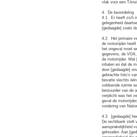
vlak voor een T-krui
4. De beoordeling
4.1. Er heeft zich 
gelegenheid daartoe
[gedaagde] zoals da
4.2. Het primaire v
de motorrijder heeft
het ongeval moet wo
gegevens, de VOA, g
de motorrijder. Wat
inhalen en dat de mo
door [gedaagde] onv
gebrachte foto’s va
bevatte slechts één 
voldoende ruimte wa
bestuurder van de a
verplicht was het ve
geval de motorrijde
vordering van Natio
4.3. [gedaagde] heef
De rechtbank stelt 
aansprakelijkheid v
gehouden. Aan [ged