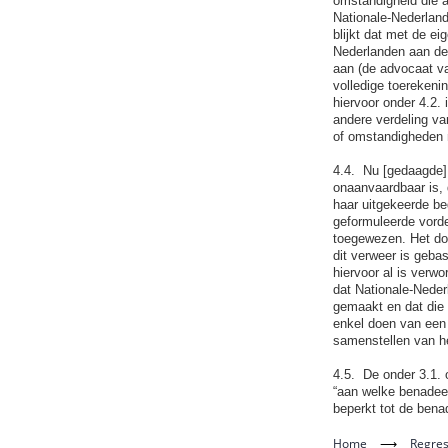
omstandigheid die a
Nationale-Nederland
blijkt dat met de ei
Nederlanden aan de 
aan (de advocaat v
volledige toerekeni
hiervoor onder 4.2.
andere verdeling va
of omstandigheden 
4.4. Nu [gedaagde] z
onaanvaardbaar is, 
haar uitgekeerde be
geformuleerde vorde
toegewezen. Het do
dit verweer is geba
hiervoor al is verwo
dat Nationale-Neder
gemaakt en dat die
enkel doen van een 
samenstellen van h
4.5. De onder 3.1. 
“aan welke benadeel
beperkt tot de benad
Home
⟶
Regres