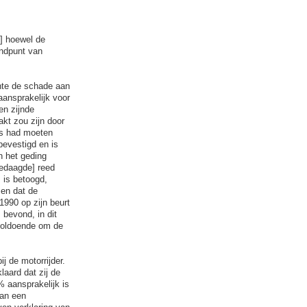
] hoewel de
andpunt van
hte de schade aan
aansprakelijk voor
en zijnde
kt zou zijn door
hts had moeten
bevestigd en is
n het geding
gedaagde] reed
] is betoogd,
zen dat de
1990 op zijn beurt
 bevond, in dit
nvoldoende om de
j de motorrijder.
laard dat zij de
 aansprakelijk is
van een