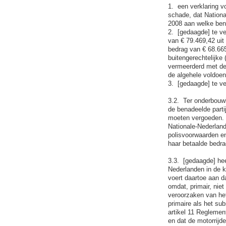
1. een verklaring v
schade, dat Nation
2008 aan welke bena
2. [gedaagde] te ve
van € 79.469,42 uit
bedrag van € 68.665
buitengerechtelijke
vermeerderd met de 
de algehele voldoe
3. [gedaagde] te ve
3.2. Ter onderbouwi
de benadeelde parti
moeten vergoeden. 
Nationale-Nederland
polisvoorwaarden en
haar betaalde bedra
3.3. [gedaagde] hee
Nederlanden in de k
voert daartoe aan d
omdat, primair, nie
veroorzaken van het 
primaire als het sub
artikel 11 Reglemen
en dat de motorrijd