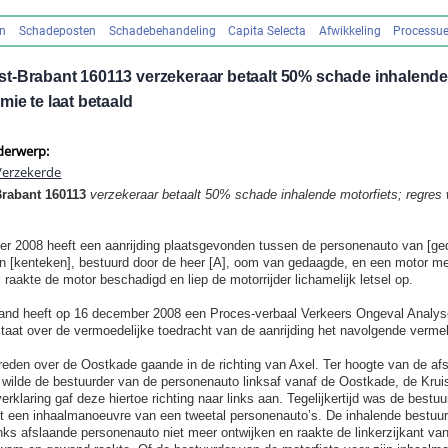
en
Schadeposten
Schadebehandeling
Capita Selecta
Afwikkeling
Processue
t-Brabant 160113 verzekeraar betaalt 50% schade inhalende 
mie te laat betaald
derwerp:
Verzekerde
Brabant 160113
verzekeraar betaalt 50% schade inhalende motorfiets; regres 
r 2008 heeft een aanrijding plaatsgevonden tussen de personenauto van [ge
n [kenteken], bestuurd door de heer [A], oom van gedaagde, en een motor m
j raakte de motor beschadigd en liep de motorrijder lichamelijk letsel op.
eland heeft op 16 december 2008 een Proces-verbaal Verkeers Ongeval Analys
taat over de vermoedelijke toedracht van de aanrijding het navolgende verme
reden over de Oostkade gaande in de richting van Axel. Ter hoogte van de afs
ilde de bestuurder van de personenauto linksaf vanaf de Oostkade, de Kruis
rklaring gaf deze hiertoe richting naar links aan. Tegelijkertijd was de bestu
t een inhaalmanoeuvre van een tweetal personenauto’s. De inhalende bestuu
inks afslaande personenauto niet meer ontwijken en raakte de linkerzijkant va