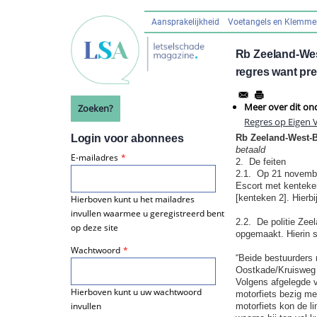
Overslaan
en
Aansprakelijkheid
Voetangels en Klemm
Hoofdnavigatie
naar
de
Rb Zeeland-Wes
inhoud
regres want pre
gaan
Meer over dit on
Zoeken?
Regres op Eigen 
Login voor abonnees
Rb Zeeland-West-
betaald
E-mailadres
2. De feiten
2.1. Op 21 novembe
Escort met kenteke
[kenteken 2]. Hierbi
Hierboven kunt u het mailadres
invullen waarmee u geregistreerd bent
2.2. De politie Ze
op deze site
opgemaakt. Hierin s
Wachtwoord
“Beide bestuurders 
Oostkade/Kruisweg w
Volgens afgelegde ve
Hierboven kunt u uw wachtwoord
motorfiets bezig me
invullen
motorfiets kon de l