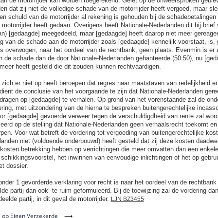
an de motorrijder kan worden toegerekend. Gelet op de onweersproken geblev
en dat zij niet de volledige schade van de motorrijder heeft vergoed, maar s
gen schuld van de motorrijder al rekening is gehouden bij de schadebetalingen 
motorrijder heeft gedaan. Overigens heeft Nationale-Nederlanden dit bij brief
an) [gedaagde] meegedeeld, maar [gedaagde] heeft daarop niet meer gereage
ng van de schade aan de motorrijder zoals [gedaagde] kennelijk voorstaat, is,
 is overwogen, naar het oordeel van de rechtbank, geen plaats. Evenmin is er 
n de schade dan de door Nationale-Nederlanden gehanteerde (50:50), nu [ged
meer heeft gesteld die dit zouden kunnen rechtvaardigen.
ich er niet op heeft beroepen dat regres naar maatstaven van redelijkheid en 
dient de conclusie van het voorgaande te zijn dat Nationale-Nederlanden gerec
dragen op [gedaagde] te verhalen. Op grond van het vorenstaande zal de onde
ring, met uitzondering van de hierna te bespreken buitengerechtelijke incas
or [gedaagde] gevoerde verweer tegen de verschuldigdheid van rente zal wor
seerd op de stelling dat Nationale-Nederlanden geen verhaalsrecht toekomt en 
rpen. Voor wat betreft de vordering tot vergoeding van buitengerechtelijke kos
landen niet (voldoende onderbouwd) heeft gesteld dat zij deze kosten daadwer
 kosten betrekking hebben op verrichtingen die meer omvatten dan een enkel
schikkingsvoorstel, het inwinnen van eenvoudige inlichtingen of het op gebruik
et dossier.
onder 1 gevorderde verklaring voor recht is naar het oordeel van de rechtban
de partij dan ook” te ruim geformuleerd. Bij de toewijzing zal de vordering d
eelde partij, in dit geval de motorrijder.
LJN BZ3455
 op Eigen Verzekerde
⟶