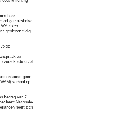
noeuvre richting
hans haar
de zal gemakshalve
 WA-risico
as gebleven tijdig
 volgt:
aanspraak op
ke verzekerde en/of
overeenkomst geen
n (WAM) verhaal op
en bedrag van €
der heeft Nationale-
erlanden heeft zich