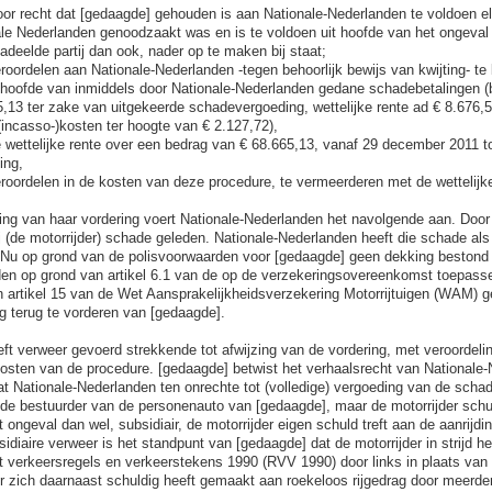
oor recht dat [gedaagde] gehouden is aan Nationale-Nederlanden te voldoen e
ale Nederlanden genoodzaakt was en is te voldoen uit hoofde van het ongeva
deelde partij dan ook, nader op te maken bij staat;
roordelen aan Nationale-Nederlanden -tegen behoorlijk bewijs van kwijting- te
 hoofde van inmiddels door Nationale-Nederlanden gedane schadebetalingen (
,13 ter zake van uitgekeerde schadevergoeding, wettelijke rente ad € 8.676,
 (incasso-)kosten ter hoogte van € 2.127,72),
wettelijke rente over een bedrag van € 68.665,13, vanaf 29 december 2011 t
ning,
roordelen in de kosten van deze procedure, te vermeerderen met de wettelijk
ng van haar vordering voert Nationale-Nederlanden het navolgende aan. Door 
j (de motorrijder) schade geleden. Nationale-Nederlanden heeft die schade a
Nu op grond van de polisvoorwaarden voor [gedaagde] geen dekking bestond 
en op grond van artikel 6.1 van de op de verzekeringsovereenkomst toepasse
 artikel 15 van de Wet Aansprakelijkheidsverzekering Motorrijtuigen (WAM) g
g terug te vorderen van [gedaagde].
ft verweer gevoerd strekkende tot afwijzing van de vordering, met veroordeli
osten van de procedure. [gedaagde] betwist het verhaalsrecht van Nationale-
at Nationale-Nederlanden ten onrechte tot (volledige) vergoeding van de scha
t de bestuurder van de personenauto van [gedaagde], maar de motorrijder schul
ongeval dan wel, subsidiair, de motorrijder eigen schuld treft aan de aanrijdin
sidiaire verweer is het standpunt van [gedaagde] dat de motorrijder in strijd 
t verkeersregels en verkeerstekens 1990 (RVV 1990) door links in plaats van r
er zich daarnaast schuldig heeft gemaakt aan roekeloos rijgedrag door meerder