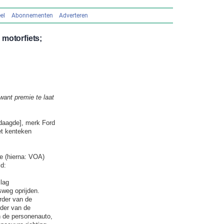
el
Abonnementen
Adverteren
motorfiets;
want premie te laat
daagde], merk Ford
et kenteken
e (hierna: VOA)
ld:
lag
weg oprijden.
urder van de
rder van de
n de personenauto,