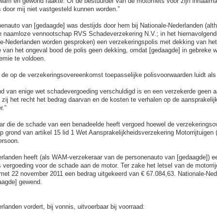
kwam en gewond raakte. Of de bestuurder van de motorfiets voor zijn inhaalma
 door mij niet vastgesteld kunnen worden.”
enauto van [gedaagde] was destijds door hem bij Nationale-Nederlanden (alt
e naamloze vennootschap RVS Schadeverzekering N.V.; in het hiernavolgen
le-Nederlanden worden gesproken) een verzekeringspolis met dekking van het
de van het ongeval bood de polis geen dekking, omdat [gedaagde] in gebreke w
remie te voldoen.
n de op de verzekeringsovereenkomst toepasselijke polisvoorwaarden luidt als
nd van enige wet schadevergoeding verschuldigd is en een verzekerde geen 
t zij het recht het bedrag daarvan en de kosten te verhalen op de aansprakelij
r.”
ar die de schade van een benadeelde heeft vergoed hoewel de verzekerings
op grond van artikel 15 lid 1 Wet Aansprakelijkheidsverzekering Motorrijtuige
persoon.
erlanden heeft (als WAM-verzekeraar van de personenauto van [gedaagde]) e
s vergoeding voor de schade aan de motor. Ter zake het letsel van de motorrij
met 22 november 2011 een bedrag uitgekeerd van € 67.084,63. Nationale-Ned
daagde] gewend.
landen vordert, bij vonnis, uitvoerbaar bij voorraad: