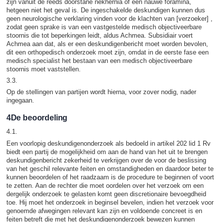
zijn vanuit de reeds doorstane nekhernia of een nauwe foramina,
hetgeen niet het geval is. De ingeschakelde deskundigen kunnen dus
geen neurologische verklaring vinden voor de klachten van [verzoeker] ,
zodat geen sprake is van een vastgestelde medisch objectiveerbare
stoornis die tot beperkingen leidt, aldus Achmea. Subsidiair voert
Achmea aan dat, als er een deskundigenbericht moet worden bevolen,
dit een orthopedisch onderzoek moet zijn, omdat in de eerste fase een
medisch specialist het bestaan van een medisch objectiveerbare
stoornis moet vaststellen.
3.3.
Op de stellingen van partijen wordt hierna, voor zover nodig, nader
ingegaan.
4De beoordeling
4.1.
Een voorlopig deskundigenonderzoek als bedoeld in artikel 202 lid 1 Rv
biedt een partij de mogelijkheid om aan de hand van het uit te brengen
deskundigenbericht zekerheid te verkrijgen over de voor de beslissing
van het geschil relevante feiten en omstandigheden en daardoor beter te
kunnen beoordelen of het raadzaam is de procedure te beginnen of voort
te zetten. Aan de rechter die moet oordelen over het verzoek om een
dergelijk onderzoek te gelasten komt geen discretionaire bevoegdheid
toe. Hij moet het onderzoek in beginsel bevelen, indien het verzoek voor
genoemde afwegingen relevant kan zijn en voldoende concreet is en
feiten betreft die met het deskundigenonderzoek bewezen kunnen