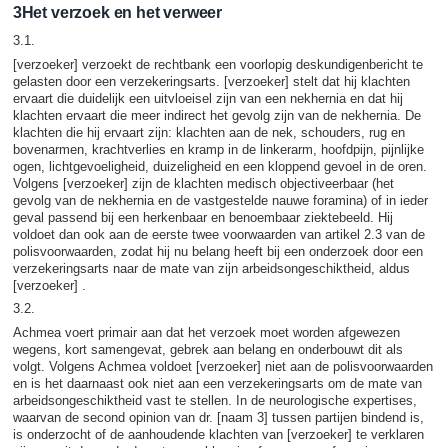
3Het verzoek en het verweer
3.1.
[verzoeker] verzoekt de rechtbank een voorlopig deskundigenbericht te
gelasten door een verzekeringsarts. [verzoeker] stelt dat hij klachten
ervaart die duidelijk een uitvloeisel zijn van een nekhernia en dat hij
klachten ervaart die meer indirect het gevolg zijn van de nekhernia. De
klachten die hij ervaart zijn: klachten aan de nek, schouders, rug en
bovenarmen, krachtverlies en kramp in de linkerarm, hoofdpijn, pijnlijke
ogen, lichtgevoeligheid, duizeligheid en een kloppend gevoel in de oren.
Volgens [verzoeker] zijn de klachten medisch objectiveerbaar (het
gevolg van de nekhernia en de vastgestelde nauwe foramina) of in ieder
geval passend bij een herkenbaar en benoembaar ziektebeeld. Hij
voldoet dan ook aan de eerste twee voorwaarden van artikel 2.3 van de
polisvoorwaarden, zodat hij nu belang heeft bij een onderzoek door een
verzekeringsarts naar de mate van zijn arbeidsongeschiktheid, aldus
[verzoeker] .
3.2.
Achmea voert primair aan dat het verzoek moet worden afgewezen
wegens, kort samengevat, gebrek aan belang en onderbouwt dit als
volgt. Volgens Achmea voldoet [verzoeker] niet aan de polisvoorwaarden
en is het daarnaast ook niet aan een verzekeringsarts om de mate van
arbeidsongeschiktheid vast te stellen. In de neurologische expertises,
waarvan de second opinion van dr. [naam 3] tussen partijen bindend is,
is onderzocht of de aanhoudende klachten van [verzoeker] te verklaren