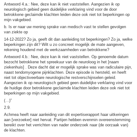
Antwoord 4.a.: Nee, deze kan ik niet vaststellen. Aangezien ik op
neurologisch gebied geen duidelijke verklaring vind voor de door
betrokkene geclaimde klachten leiden deze ook niet tot beperkingen op
mijn vakgebied.
b. Is er naar uw mening sprake van medisch vast te stellen gevolgen
van ziekte op
14-12-2022? Zo ja, geeft dit dan aanleiding tot beperkingen? Zo ja, welke
beperkingen zijn dit? Wilt u zo concreet mogelijk de mate aangeven,
rekening houdend met de werkzaamheden van betrokkene?
Antwoord 4.b.: Nee, deze kan ik niet vaststellen. Op genoemde datum
bezocht betrokkene het spreekuur van de neuroloog in het [naam
ziekenhuis] . Deze dacht dat er mogelijk sprake was van radiculaire pijn,
naast tendomyogene pijnklachten. Deze episode is hersteld, en heeft
niet tot objectiveerbare neurologische restverschijnselen geleid.
Aangezien ik op neurologisch gebied geen duidelijke verklaring vind voor
de huidige door betrokkene geclaimde klachten leiden deze ook niet tot
beperkingen op mijn vakgebied.
(…)”
2.9.
Achmea heeft naar aanleiding van dit expertiserapport haar uitkeringen
aan [verzoeker] niet hervat. Partijen hebben evenmin overeenstemming
bereikt over het verrichten van nader onderzoek naar (de oorzaak van)
de klachten.