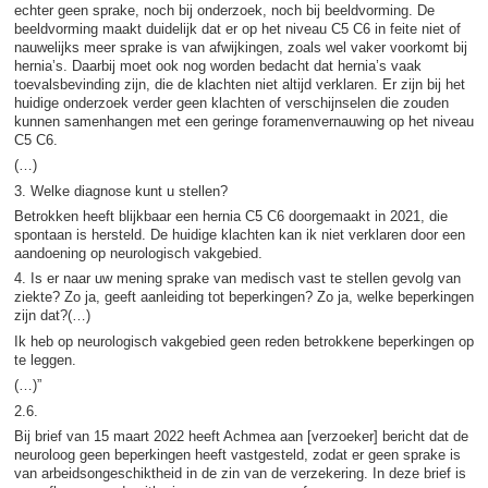
echter geen sprake, noch bij onderzoek, noch bij beeldvorming. De
beeldvorming maakt duidelijk dat er op het niveau C5 C6 in feite niet of
nauwelijks meer sprake is van afwijkingen, zoals wel vaker voorkomt bij
hernia’s. Daarbij moet ook nog worden bedacht dat hernia’s vaak
toevalsbevinding zijn, die de klachten niet altijd verklaren. Er zijn bij het
huidige onderzoek verder geen klachten of verschijnselen die zouden
kunnen samenhangen met een geringe foramenvernauwing op het niveau
C5 C6.
(…)
3. Welke diagnose kunt u stellen?
Betrokken heeft blijkbaar een hernia C5 C6 doorgemaakt in 2021, die
spontaan is hersteld. De huidige klachten kan ik niet verklaren door een
aandoening op neurologisch vakgebied.
4. Is er naar uw mening sprake van medisch vast te stellen gevolg van
ziekte? Zo ja, geeft aanleiding tot beperkingen? Zo ja, welke beperkingen
zijn dat?(…)
Ik heb op neurologisch vakgebied geen reden betrokkene beperkingen op
te leggen.
(…)”
2.6.
Bij brief van 15 maart 2022 heeft Achmea aan [verzoeker] bericht dat de
neuroloog geen beperkingen heeft vastgesteld, zodat er geen sprake is
van arbeidsongeschiktheid in de zin van de verzekering. In deze brief is