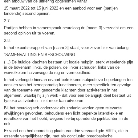
een afbouw van de uitkering opgenomen vanaf
15 maart 2022 tot 15 juni 2022 en een aanbod voor een (partijen
bindende) second opinion.
2.7.
Partijen hebben in samenspraak neuroloog dr. [naam 3] verzocht om een
second opinion uit te voeren.
2.8.
In het expertiserapport van [naam 3] staat, voor zover hier van belang:
“SAMENVATTING EN BESCHOUWING
(…) De huidige klachten bestaan uit locale nekpijn, sterk wisselende pijn
in de bovenarm links, de polsen, de linker schouder, links van de
wervelkolom halverwege de rug en vermoeidheid.
In het verlengde hiervan ervaart betrokkene subjectieve beperkingen ten
aanzien van het beroepsmatig functioneren, meer specifiek ten gevolge
van de toename van genoemde klachten door activiteiten in het
algemeen, waarbij hij zijn werk - dat voor een belangrijk deel bestaat uit
fysieke activiteiten - niet meer kan uitvoeren.
Bij het neurologisch onderzoek als zodanig worden geen relevante
afwijkingen gevonden, behoudens een licht beperkte lateroflexie en
retroflexie van het hoofd, wegens hierbij optredende pijnklachten in de
nek.
Er vond een herbeoordeling plaats van drie vervaardigde MRI’s, die in
essentie vergelijkbaar zijn, met als conclusie: breedbasische