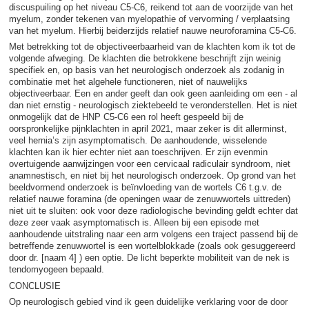
discuspuiling op het niveau C5-C6, reikend tot aan de voorzijde van het
myelum, zonder tekenen van myelopathie of vervorming / verplaatsing
van het myelum. Hierbij beiderzijds relatief nauwe neuroforamina C5-C6.
Met betrekking tot de objectiveerbaarheid van de klachten kom ik tot de
volgende afweging. De klachten die betrokkene beschrijft zijn weinig
specifiek en, op basis van het neurologisch onderzoek als zodanig in
combinatie met het algehele functioneren, niet of nauwelijks
objectiveerbaar. Een en ander geeft dan ook geen aanleiding om een - al
dan niet ernstig - neurologisch ziektebeeld te veronderstellen. Het is niet
onmogelijk dat de HNP C5-C6 een rol heeft gespeeld bij de
oorspronkelijke pijnklachten in april 2021, maar zeker is dit allerminst,
veel hernia’s zijn asymptomatisch. De aanhoudende, wisselende
klachten kan ik hier echter niet aan toeschrijven. Er zijn evenmin
overtuigende aanwijzingen voor een cervicaal radiculair syndroom, niet
anamnestisch, en niet bij het neurologisch onderzoek. Op grond van het
beeldvormend onderzoek is beïnvloeding van de wortels C6 t.g.v. de
relatief nauwe foramina (de openingen waar de zenuwwortels uittreden)
niet uit te sluiten: ook voor deze radiologische bevinding geldt echter dat
deze zeer vaak asymptomatisch is. Alleen bij een episode met
aanhoudende uitstraling naar een arm volgens een traject passend bij de
betreffende zenuwwortel is een wortelblokkade (zoals ook gesuggereerd
door dr. [naam 4] ) een optie. De licht beperkte mobiliteit van de nek is
tendomyogeen bepaald.
CONCLUSIE
Op neurologisch gebied vind ik geen duidelijke verklaring voor de door