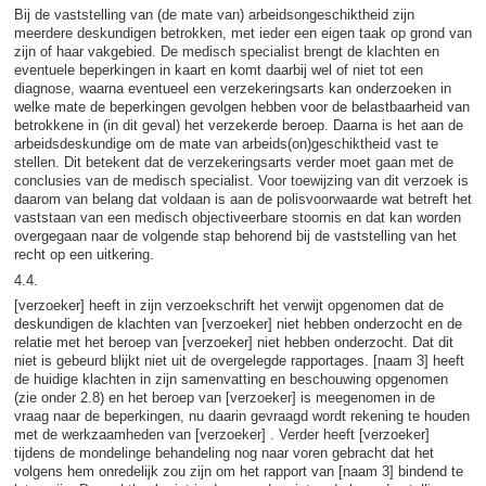
Bij de vaststelling van (de mate van) arbeidsongeschiktheid zijn
meerdere deskundigen betrokken, met ieder een eigen taak op grond van
zijn of haar vakgebied. De medisch specialist brengt de klachten en
eventuele beperkingen in kaart en komt daarbij wel of niet tot een
diagnose, waarna eventueel een verzekeringsarts kan onderzoeken in
welke mate de beperkingen gevolgen hebben voor de belastbaarheid van
betrokkene in (in dit geval) het verzekerde beroep. Daarna is het aan de
arbeidsdeskundige om de mate van arbeids(on)geschiktheid vast te
stellen. Dit betekent dat de verzekeringsarts verder moet gaan met de
conclusies van de medisch specialist. Voor toewijzing van dit verzoek is
daarom van belang dat voldaan is aan de polisvoorwaarde wat betreft het
vaststaan van een medisch objectiveerbare stoornis en dat kan worden
overgegaan naar de volgende stap behorend bij de vaststelling van het
recht op een uitkering.
4.4.
[verzoeker] heeft in zijn verzoekschrift het verwijt opgenomen dat de
deskundigen de klachten van [verzoeker] niet hebben onderzocht en de
relatie met het beroep van [verzoeker] niet hebben onderzocht. Dat dit
niet is gebeurd blijkt niet uit de overgelegde rapportages. [naam 3] heeft
de huidige klachten in zijn samenvatting en beschouwing opgenomen
(zie onder 2.8) en het beroep van [verzoeker] is meegenomen in de
vraag naar de beperkingen, nu daarin gevraagd wordt rekening te houden
met de werkzaamheden van [verzoeker] . Verder heeft [verzoeker]
tijdens de mondelinge behandeling nog naar voren gebracht dat het
volgens hem onredelijk zou zijn om het rapport van [naam 3] bindend te