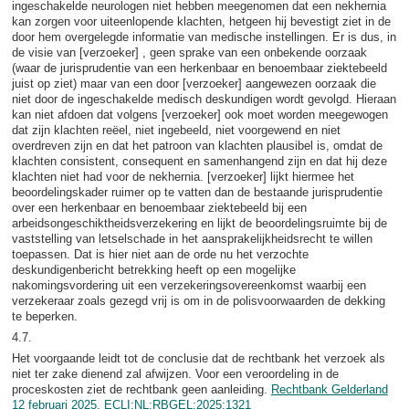
ingeschakelde neurologen niet hebben meegenomen dat een nekhernia
kan zorgen voor uiteenlopende klachten, hetgeen hij bevestigt ziet in de
door hem overgelegde informatie van medische instellingen. Er is dus, in
de visie van [verzoeker] , geen sprake van een onbekende oorzaak
(waar de jurisprudentie van een herkenbaar en benoembaar ziektebeeld
juist op ziet) maar van een door [verzoeker] aangewezen oorzaak die
niet door de ingeschakelde medisch deskundigen wordt gevolgd. Hieraan
kan niet afdoen dat volgens [verzoeker] ook moet worden meegewogen
dat zijn klachten reëel, niet ingebeeld, niet voorgewend en niet
overdreven zijn en dat het patroon van klachten plausibel is, omdat de
klachten consistent, consequent en samenhangend zijn en dat hij deze
klachten niet had voor de nekhernia. [verzoeker] lijkt hiermee het
beoordelingskader ruimer op te vatten dan de bestaande jurisprudentie
over een herkenbaar en benoembaar ziektebeeld bij een
arbeidsongeschiktheidsverzekering en lijkt de beoordelingsruimte bij de
vaststelling van letselschade in het aansprakelijkheidsrecht te willen
toepassen. Dat is hier niet aan de orde nu het verzochte
deskundigenbericht betrekking heeft op een mogelijke
nakomingsvordering uit een verzekeringsovereenkomst waarbij een
verzekeraar zoals gezegd vrij is om in de polisvoorwaarden de dekking
te beperken.
4.7.
Het voorgaande leidt tot de conclusie dat de rechtbank het verzoek als
niet ter zake dienend zal afwijzen. Voor een veroordeling in de
proceskosten ziet de rechtbank geen aanleiding.
Rechtbank Gelderland
12 februari 2025, ECLI:NL:RBGEL:2025:1321