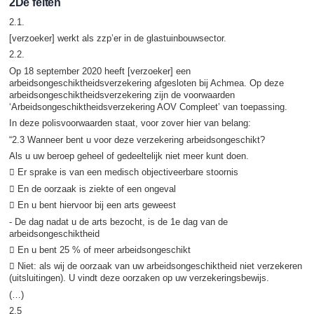
2De feiten
2.1.
[verzoeker] werkt als zzp’er in de glastuinbouwsector.
2.2.
Op 18 september 2020 heeft [verzoeker] een
arbeidsongeschiktheidsverzekering afgesloten bij Achmea. Op deze
arbeidsongeschiktheidsverzekering zijn de voorwaarden
‘Arbeidsongeschiktheidsverzekering AOV Compleet’ van toepassing.
In deze polisvoorwaarden staat, voor zover hier van belang:
“2.3 Wanneer bent u voor deze verzekering arbeidsongeschikt?
Als u uw beroep geheel of gedeeltelijk niet meer kunt doen.
 Er sprake is van een medisch objectiveerbare stoornis
 En de oorzaak is ziekte of een ongeval
 En u bent hiervoor bij een arts geweest
- De dag nadat u de arts bezocht, is de 1e dag van de
arbeidsongeschiktheid
 En u bent 25 % of meer arbeidsongeschikt
 Niet: als wij de oorzaak van uw arbeidsongeschiktheid niet verzekeren
(uitsluitingen). U vindt deze oorzaken op uw verzekeringsbewijs.
(…)
2.5