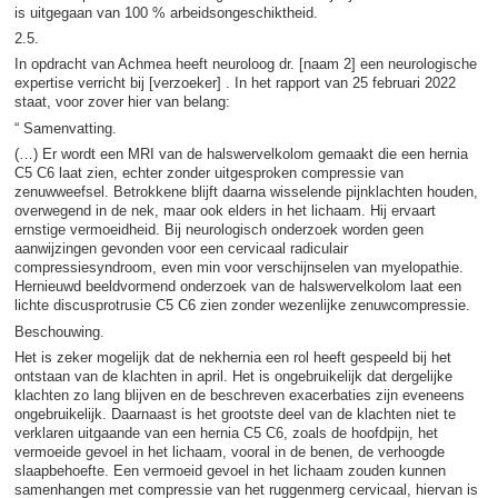
is uitgegaan van 100 % arbeidsongeschiktheid.
2.5.
In opdracht van Achmea heeft neuroloog dr. [naam 2] een neurologische
expertise verricht bij [verzoeker] . In het rapport van 25 februari 2022
staat, voor zover hier van belang:
“ Samenvatting.
(…) Er wordt een MRI van de halswervelkolom gemaakt die een hernia
C5 C6 laat zien, echter zonder uitgesproken compressie van
zenuwweefsel. Betrokkene blijft daarna wisselende pijnklachten houden,
overwegend in de nek, maar ook elders in het lichaam. Hij ervaart
ernstige vermoeidheid. Bij neurologisch onderzoek worden geen
aanwijzingen gevonden voor een cervicaal radiculair
compressiesyndroom, even min voor verschijnselen van myelopathie.
Hernieuwd beeldvormend onderzoek van de halswervelkolom laat een
lichte discusprotrusie C5 C6 zien zonder wezenlijke zenuwcompressie.
Beschouwing.
Het is zeker mogelijk dat de nekhernia een rol heeft gespeeld bij het
ontstaan van de klachten in april. Het is ongebruikelijk dat dergelijke
klachten zo lang blijven en de beschreven exacerbaties zijn eveneens
ongebruikelijk. Daarnaast is het grootste deel van de klachten niet te
verklaren uitgaande van een hernia C5 C6, zoals de hoofdpijn, het
vermoeide gevoel in het lichaam, vooral in de benen, de verhoogde
slaapbehoefte. Een vermoeid gevoel in het lichaam zouden kunnen
samenhangen met compressie van het ruggenmerg cervicaal, hiervan is