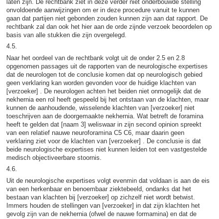
laten zijn. De rechtbank ziet in deze verder niet onderbouwde stelling
onvoldoende aanwijzingen om er in deze procedure vanuit te kunnen
gaan dat partijen niet gebonden zouden kunnen zijn aan dat rapport. De
rechtbank zal dan ook het hier aan de orde zijnde verzoek beoordelen op
basis van alle stukken die zijn overgelegd.
4.5.
Naar het oordeel van de rechtbank volgt uit de onder 2.5 en 2.8
opgenomen passages uit de rapporten van de neurologische expertises
dat de neurologen tot de conclusie komen dat op neurologisch gebied
geen verklaring kan worden gevonden voor de huidige klachten van
[verzoeker] . De neurologen achten het beiden niet onmogelijk dat de
nekhernia een rol heeft gespeeld bij het ontstaan van de klachten, maar
kunnen de aanhoudende, wisselende klachten van [verzoeker] niet
toeschrijven aan de doorgemaakte nekhernia. Wat betreft de foramina
heeft te gelden dat [naam 3] weliswaar in zijn second opinion spreekt
van een relatief nauwe neuroforamina C5 C6, maar daarin geen
verklaring ziet voor de klachten van [verzoeker] . De conclusie is dat
beide neurologische expertises niet kunnen leiden tot een vastgestelde
medisch objectiveerbare stoornis.
4.6.
Uit de neurologische expertises volgt evenmin dat voldaan is aan de eis
van een herkenbaar en benoembaar ziektebeeld, ondanks dat het
bestaan van klachten bij [verzoeker] op zichzelf niet wordt betwist.
Immers houden de stellingen van [verzoeker] in dat zijn klachten het
gevolg zijn van de nekhernia (ofwel de nauwe formamina) en dat de