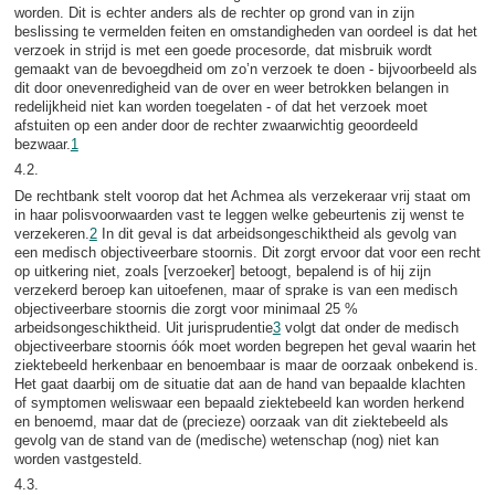
worden. Dit is echter anders als de rechter op grond van in zijn
beslissing te vermelden feiten en omstandigheden van oordeel is dat het
verzoek in strijd is met een goede procesorde, dat misbruik wordt
gemaakt van de bevoegdheid om zo’n verzoek te doen - bijvoorbeeld als
dit door onevenredigheid van de over en weer betrokken belangen in
redelijkheid niet kan worden toegelaten - of dat het verzoek moet
afstuiten op een ander door de rechter zwaarwichtig geoordeeld
bezwaar.
1
4.2.
De rechtbank stelt voorop dat het Achmea als verzekeraar vrij staat om
in haar polisvoorwaarden vast te leggen welke gebeurtenis zij wenst te
verzekeren.
2
In dit geval is dat arbeidsongeschiktheid als gevolg van
een medisch objectiveerbare stoornis. Dit zorgt ervoor dat voor een recht
op uitkering niet, zoals [verzoeker] betoogt, bepalend is of hij zijn
verzekerd beroep kan uitoefenen, maar of sprake is van een medisch
objectiveerbare stoornis die zorgt voor minimaal 25 %
arbeidsongeschiktheid. Uit jurisprudentie
3
volgt dat onder de medisch
objectiveerbare stoornis óók moet worden begrepen het geval waarin het
ziektebeeld herkenbaar en benoembaar is maar de oorzaak onbekend is.
Het gaat daarbij om de situatie dat aan de hand van bepaalde klachten
of symptomen weliswaar een bepaald ziektebeeld kan worden herkend
en benoemd, maar dat de (precieze) oorzaak van dit ziektebeeld als
gevolg van de stand van de (medische) wetenschap (nog) niet kan
worden vastgesteld.
4.3.