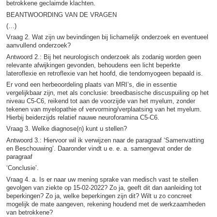
betrokkene geclaimde klachten.
BEANTWOORDING VAN DE VRAGEN
(…)
Vraag 2. Wat zijn uw bevindingen bij lichamelijk onderzoek en eventueel
aanvullend onderzoek?
Antwoord 2.: Bij het neurologisch onderzoek als zodanig worden geen
relevante afwijkingen gevonden, behoudens een licht beperkte
lateroflexie en retroflexie van het hoofd, die tendomyogeen bepaald is.
Er vond een herbeoordeling plaats van MRI’s, die in essentie
vergelijkbaar zijn, met als conclusie: breedbasische discuspuiling op het
niveau C5-C6, reikend tot aan de voorzijde van het myelum, zonder
tekenen van myelopathie of vervorming/verplaatsing van het myelum.
Hierbij beiderzijds relatief nauwe neuroforamina C5-C6.
Vraag 3. Welke diagnose(n) kunt u stellen?
Antwoord 3.: Hiervoor wil ik verwijzen naar de paragraaf ‘Samenvatting
en Beschouwing’. Daaronder vindt u e. e. a. samengevat onder de
paragraaf
‘Conclusie’.
Vraag 4. a. Is er naar uw mening sprake van medisch vast te stellen
gevolgen van ziekte op 15-02-2022? Zo ja, geeft dit dan aanleiding tot
beperkingen? Zo ja, welke beperkingen zijn dit? Wilt u zo concreet
mogelijk de mate aangeven, rekening houdend met de werkzaamheden
van betrokkene?