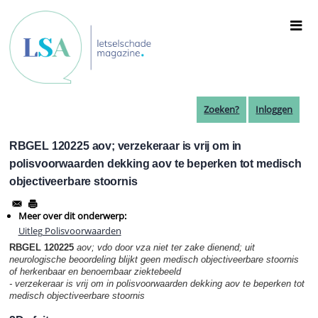
Overslaan
en
naar
de
inhoud
gaan
Zoeken?
Inloggen
RBGEL 120225 aov; verzekeraar is vrij om in
polisvoorwaarden dekking aov te beperken tot medisch
objectiveerbare stoornis
Meer over dit onderwerp:
Uitleg Polisvoorwaarden
RBGEL 120225
aov; vdo door vza niet ter zake dienend; uit
neurologische beoordeling blijkt geen medisch objectiveerbare stoornis
of herkenbaar en benoembaar ziektebeeld
- verzekeraar is vrij om in polisvoorwaarden dekking aov te beperken tot
medisch objectiveerbare stoornis