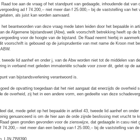
 Raad toe aan de vraag of het standpunt van gedaagde, inhoudende dat van 
ergoeding ad f 74.200,-- niet meer dan f 25.000,-- bij de vaststelling van het
elaten, als juist kan worden aanvaard.
j het beantwoorden van deze vraag mede laten leiden door het bepaalde in arti
van de Algemene bijstandswet (Abw), welk voorschrift betrekking heeft op de 
ergoeding voor de hoogte van de bijstand. De Raad neemt hierbij in aanmerki
it voorschrift is gebouwd op de jurisprudentie van met name de Kroon met bet
e ABW.
3, tweede lid aanhef en onder j, van de Abw worden niet tot de middelen van 
ring in verband met geleden immateriële schade voor zover dit, gelet op de a
gpunt van bijstandsverlening verantwoord is.
n goed de opvatting toegedaan dat het niet aangaat dat enerzijds de overheid
jde de overheid, zij het in een andere vorm, een gedeelte van deze schadever
eel dat, mede gelet op het bepaalde in artikel 43, tweede lid aanhef en onder 
einig genuanceerd is om de hier aan de orde zijnde beslissing met vrucht te
Raad geen gronden gevonden voor de zienswijze, dat gedaagde in casu niet g
f 74.200,-- niet meer dan een bedrag van f 25.000,-- bij de vaststelling van d
n.
LJN ZB8390