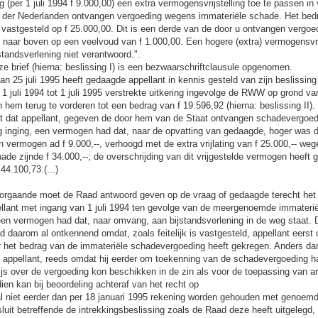
 (per 1 juli 1994 f 9.000,00) een extra vermogensvrijstelling toe te passen i
t der Nederlanden ontvangen vergoeding wegens immateriële schade. Het bedr
j vastgesteld op f 25.000,00. Dit is een derde van de door u ontvangen vergoe
 naar boven op een veelvoud van f 1.000,00. Een hogere (extra) vermogensvrij
standsverlening niet verantwoord.".
e brief (hierna: beslissing I) is een bezwaarschriftclausule opgenomen.
an 25 juli 1995 heeft gedaagde appellant in kennis gesteld van zijn beslissing
1 juli 1994 tot 1 juli 1995 verstrekte uitkering ingevolge de RWW op grond va
 hem terug te vorderen tot een bedrag van f 19.596,92 (hierna: beslissing II)
mt dat appellant, gegeven de door hem van de Staat ontvangen schadevergoed
ng inging, een vermogen had dat, naar de opvatting van gedaagde, hoger was 
en vermogen ad f 9.000,--, verhoogd met de extra vrijlating van f 25.000,-- we
ade zijnde f 34.000,--; de overschrijding van dit vrijgestelde vermogen heeft 
44.100,73.(...)
voorgaande moet de Raad antwoord geven op de vraag of gedaagde terecht het
llant met ingang van 1 juli 1994 ten gevolge van de meergenoemde immaterië
en vermogen had dat, naar omvang, aan bijstandsverlening in de weg staat. 
 daarom al ontkennend omdat, zoals feitelijk is vastgesteld, appellant eerst 
r het bedrag van de immateriële schadevergoeding heeft gekregen. Anders d
t appellant, reeds omdat hij eerder om toekenning van de schadevergoeding h
rwijs over de vergoeding kon beschikken in de zin als voor de toepassing van 
ien kan bij beoordeling achteraf van het recht op
val niet eerder dan per 18 januari 1995 rekening worden gehouden met genoemd
luit betreffende de intrekkingsbeslissing zoals de Raad deze heeft uitgelegd, n