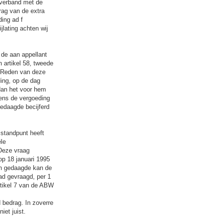
n verband met de
ag van de extra
ding ad f
lating achten wij
 de aan appellant
n artikel 58, tweede
. Reden van deze
ing, op de dag
dan het voor hem
gens de vergoeding
gedaagde becijferd
 standpunt heeft
le
Deze vraag
op 18 januari 1995
an gedaagde kan de
ad gevraagd, per 1
artikel 7 van de ABW
 bedrag. In zoverre
iet juist.