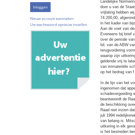
Landelijke Normering
door u van de Staa
vrijlating hebben wi
74.200,00, afgerond
Nieuw account aanmaken
in het kader van bij
Uw wachtwoord opnieuw instellen
Aan de voet van dez
Eveneens bij brief v
over de periode van 
lid, van de ABW van
terugvordering vor
waarop zijn uitkeri
geldende vrij te lat
van immateriële sch
op het bedrag van f 
In de lijn van het 
ingenomen dat appe
schadevergoeding e
beantwoordt de Raad
de beschikking ove
Raad niet inzien da
juli 1994 redelijke
van belang is. Mitsd
uitkering in elk ge
is het bestreden bes