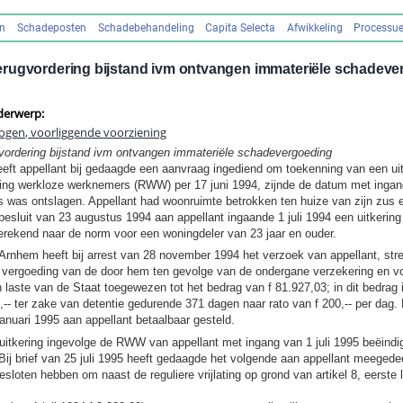
en
Schadeposten
Schadebehandeling
Capita Selecta
Afwikkeling
Processue
rugvordering bijstand ivm ontvangen immateriële schadeve
derwerp:
mogen, voorliggende voorziening
vordering bijstand ivm ontvangen immateriële schadevergoeding
eft appellant bij gedaagde een aanvraag ingediend om toekenning van een uit
ing werkloze werknemers (RWW) per 17 juni 1994, zijnde de datum met ingang
s was ontslagen. Appellant had woonruimte betrokken ten huize van zijn zus 
besluit van 23 augustus 1994 aan appellant ingaande 1 juli 1994 een uitkering
ekend naar de norm voor een woningdeler van 23 jaar en ouder.
Arnhem heeft bij arrest van 28 november 1994 het verzoek van appellant, str
 vergoeding van de door hem ten gevolge van de ondergane verzekering en vo
 laste van de Staat toegewezen tot het bedrag van f 81.927,03; in dit bedrag 
,-- ter zake van detentie gedurende 371 dagen naar rato van f 200,-- per dag.
januari 1995 aan appellant betaalbaar gesteld.
itkering ingevolge de RWW van appellant met ingang van 1 juli 1995 beëindi
Bij brief van 25 juli 1995 heeft gedaagde het volgende aan appellant meegede
esloten hebben om naast de reguliere vrijlating op grond van artikel 8, eerste 