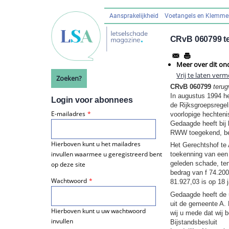
Overslaan
en
Aansprakelijkheid
Voetangels en Klemm
Hoofdnavigatie
naar
de
CRvB 060799 te
inhoud
gaan
Meer over dit on
Vrij te laten ver
Zoeken?
CRvB 060799
terug
In augustus 1994 he
Login voor abonnees
de Rijksgroepsregel
E-mailadres
voorlopige hechteni
Gedaagde heeft bij 
RWW toegekend, ber
Hierboven kunt u het mailadres
Het Gerechtshof te 
invullen waarmee u geregistreerd bent
toekenning van een
geleden schade, ten
op deze site
bedrag van f 74.200
Wachtwoord
81.927,03 is op 18 
Gedaagde heeft de u
uit de gemeente A. 
Hierboven kunt u uw wachtwoord
wij u mede dat wij b
invullen
Bijstandsbesluit