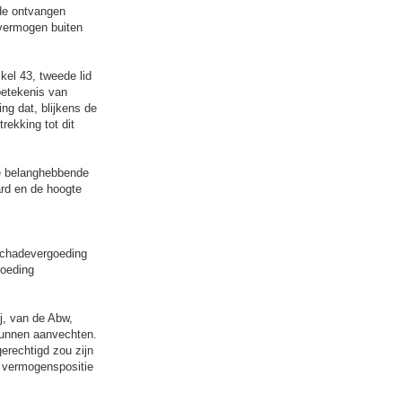
de ontvangen
 vermogen buiten
kel 43, tweede lid
betekenis van
ng dat, blijkens de
rekking tot dit
de belanghebbende
ard en de hoogte
 schadevergoeding
goeding
j, van de Abw,
 kunnen aanvechten.
erechtigd zou zijn
e vermogenspositie