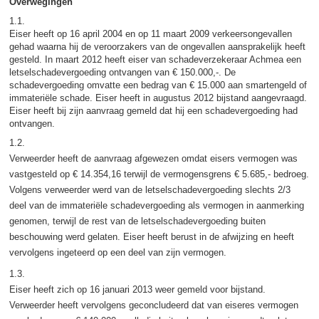
Overwegingen
1.1.
Eiser heeft op 16 april 2004 en op 11 maart 2009 verkeersongevallen
gehad waarna hij de veroorzakers van de ongevallen aansprakelijk heeft
gesteld. In maart 2012 heeft eiser van schadeverzekeraar Achmea een
letselschadevergoeding ontvangen van € 150.000,-. De
schadevergoeding omvatte een bedrag van € 15.000 aan smartengeld of
immateriële schade. Eiser heeft in augustus 2012 bijstand aangevraagd.
Eiser heeft bij zijn aanvraag gemeld dat hij een schadevergoeding had
ontvangen.
1.2.
Verweerder heeft de aanvraag afgewezen omdat eisers vermogen was
vastgesteld op € 14.354,16 terwijl de vermogensgrens € 5.685,- bedroeg.
Volgens verweerder werd van de letselschadevergoeding slechts 2/3
deel van de immateriële schadevergoeding als vermogen in aanmerking
genomen, terwijl de rest van de letselschadevergoeding buiten
beschouwing werd gelaten. Eiser heeft berust in de afwijzing en heeft
vervolgens ingeteerd op een deel van zijn vermogen.
1.3.
Eiser heeft zich op 16 januari 2013 weer gemeld voor bijstand.
Verweerder heeft vervolgens geconcludeerd dat van eiseres vermogen