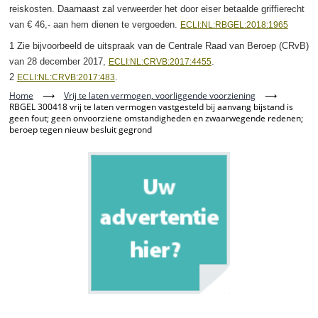
reiskosten. Daarnaast zal verweerder het door eiser betaalde griffierecht
van € 46,- aan hem dienen te vergoeden.
ECLI:NL:RBGEL:2018:1965
1 Zie bijvoorbeeld de uitspraak van de Centrale Raad van Beroep (CRvB)
van 28 december 2017,
.
ECLI:NL:CRVB:2017:4455
2
.
ECLI:NL:CRVB:2017:483
Home
⟶
Vrij te laten vermogen, voorliggende voorziening
⟶
RBGEL 300418 vrij te laten vermogen vastgesteld bij aanvang bijstand is
geen fout; geen onvoorziene omstandigheden en zwaarwegende redenen;
beroep tegen nieuw besluit gegrond