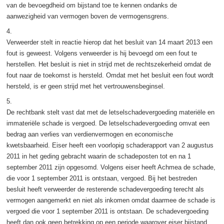
van de bevoegdheid om bijstand toe te kennen ondanks de
aanwezigheid van vermogen boven de vermogensgrens.
4.
Verweerder stelt in reactie hierop dat het besluit van 14 maart 2013 een
fout is geweest. Volgens verweerder is hij bevoegd om een fout te
herstellen. Het besluit is niet in strijd met de rechtszekerheid omdat de
fout naar de toekomst is hersteld. Omdat met het besluit een fout wordt
hersteld, is er geen strijd met het vertrouwensbeginsel.
5.
De rechtbank stelt vast dat met de letselschadevergoeding materiële en
immateriële schade is vergoed. De letselschadevergoeding omvat een
bedrag aan verlies van verdienvermogen en economische
kwetsbaarheid. Eiser heeft een voorlopig schaderapport van 2 augustus
2011 in het geding gebracht waarin de schadeposten tot en na 1
september 2011 zijn opgesomd. Volgens eiser heeft Achmea de schade,
die voor 1 september 2011 is ontstaan, vergoed. Bij het bestreden
besluit heeft verweerder de resterende schadevergoeding terecht als
vermogen aangemerkt en niet als inkomen omdat daarmee de schade is
vergoed die voor 1 september 2011 is ontstaan. De schadevergoeding
heeft dan ook geen betrekking op een periode waarover eiser bijstand