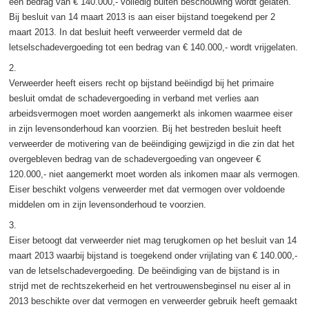
een bedrag van € 140.000,- volledig buiten beschouwing wordt gelaten.
Bij besluit van 14 maart 2013 is aan eiser bijstand toegekend per 2
maart 2013. In dat besluit heeft verweerder vermeld dat de
letselschadevergoeding tot een bedrag van € 140.000,- wordt vrijgelaten.
2.
Verweerder heeft eisers recht op bijstand beëindigd bij het primaire
besluit omdat de schadevergoeding in verband met verlies aan
arbeidsvermogen moet worden aangemerkt als inkomen waarmee eiser
in zijn levensonderhoud kan voorzien. Bij het bestreden besluit heeft
verweerder de motivering van de beëindiging gewijzigd in die zin dat het
overgebleven bedrag van de schadevergoeding van ongeveer €
120.000,- niet aangemerkt moet worden als inkomen maar als vermogen.
Eiser beschikt volgens verweerder met dat vermogen over voldoende
middelen om in zijn levensonderhoud te voorzien.
3.
Eiser betoogt dat verweerder niet mag terugkomen op het besluit van 14
maart 2013 waarbij bijstand is toegekend onder vrijlating van € 140.000,-
van de letselschadevergoeding. De beëindiging van de bijstand is in
strijd met de rechtszekerheid en het vertrouwensbeginsel nu eiser al in
2013 beschikte over dat vermogen en verweerder gebruik heeft gemaakt