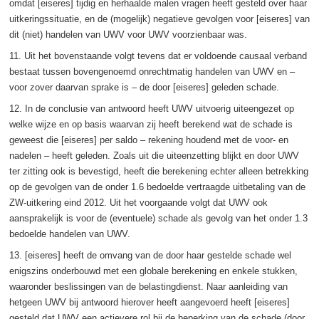
omdat [eiseres] tijdig en herhaalde malen vragen heeft gesteld over haar
uitkeringssituatie, en de (mogelijk) negatieve gevolgen voor [eiseres] van
dit (niet) handelen van UWV voor UWV voorzienbaar was.
11. Uit het bovenstaande volgt tevens dat er voldoende causaal verband
bestaat tussen bovengenoemd onrechtmatig handelen van UWV en –
voor zover daarvan sprake is – de door [eiseres] geleden schade.
12. In de conclusie van antwoord heeft UWV uitvoerig uiteengezet op
welke wijze en op basis waarvan zij heeft berekend wat de schade is
geweest die [eiseres] per saldo – rekening houdend met de voor- en
nadelen – heeft geleden. Zoals uit die uiteenzetting blijkt en door UWV
ter zitting ook is bevestigd, heeft die berekening echter alleen betrekking
op de gevolgen van de onder 1.6 bedoelde vertraagde uitbetaling van de
ZW-uitkering eind 2012. Uit het voorgaande volgt dat UWV ook
aansprakelijk is voor de (eventuele) schade als gevolg van het onder 1.3
bedoelde handelen van UWV.
13. [eiseres] heeft de omvang van de door haar gestelde schade wel
enigszins onderbouwd met een globale berekening en enkele stukken,
waaronder beslissingen van de belastingdienst. Naar aanleiding van
hetgeen UWV bij antwoord hierover heeft aangevoerd heeft [eiseres]
gesteld dat UWV een actievere rol bij de beperking van de schade (door