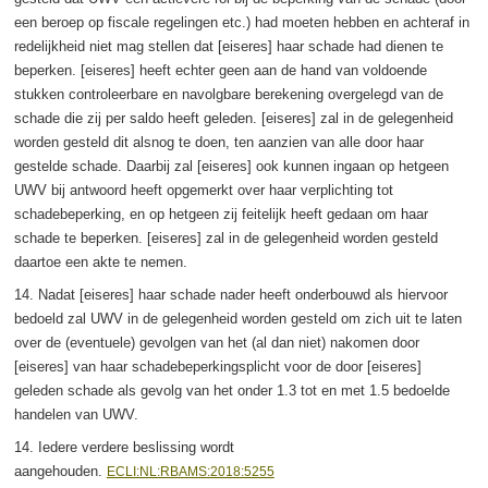
een beroep op fiscale regelingen etc.) had moeten hebben en achteraf in
redelijkheid niet mag stellen dat [eiseres] haar schade had dienen te
beperken. [eiseres] heeft echter geen aan de hand van voldoende
stukken controleerbare en navolgbare berekening overgelegd van de
schade die zij per saldo heeft geleden. [eiseres] zal in de gelegenheid
worden gesteld dit alsnog te doen, ten aanzien van alle door haar
gestelde schade. Daarbij zal [eiseres] ook kunnen ingaan op hetgeen
UWV bij antwoord heeft opgemerkt over haar verplichting tot
schadebeperking, en op hetgeen zij feitelijk heeft gedaan om haar
schade te beperken. [eiseres] zal in de gelegenheid worden gesteld
daartoe een akte te nemen.
14. Nadat [eiseres] haar schade nader heeft onderbouwd als hiervoor
bedoeld zal UWV in de gelegenheid worden gesteld om zich uit te laten
over de (eventuele) gevolgen van het (al dan niet) nakomen door
[eiseres] van haar schadebeperkingsplicht voor de door [eiseres]
geleden schade als gevolg van het onder 1.3 tot en met 1.5 bedoelde
handelen van UWV.
14. Iedere verdere beslissing wordt
aangehouden.
ECLI:NL:RBAMS:2018:5255