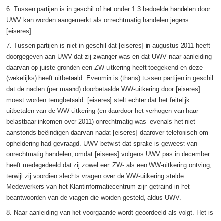
6. Tussen partijen is in geschil of het onder 1.3 bedoelde handelen door
UWV kan worden aangemerkt als onrechtmatig handelen jegens
[eiseres] .
7. Tussen partijen is niet in geschil dat [eiseres] in augustus 2011 heeft
doorgegeven aan UWV dat zij zwanger was en dat UWV naar aanleiding
daarvan op juiste gronden een ZW-uitkering heeft toegekend en deze
(wekelijks) heeft uitbetaald. Evenmin is (thans) tussen partijen in geschil
dat de nadien (per maand) doorbetaalde WW-uitkering door [eiseres]
moest worden terugbetaald. [eiseres] stelt echter dat het feitelijk
uitbetalen van de WW-uitkering (en daardoor het verhogen van haar
belastbaar inkomen over 2011) onrechtmatig was, evenals het niet
aanstonds beëindigen daarvan nadat [eiseres] daarover telefonisch om
opheldering had gevraagd. UWV betwist dat sprake is geweest van
onrechtmatig handelen, omdat [eiseres] volgens UWV pas in december
heeft medegedeeld dat zij zowel een ZW- als een WW-uitkering ontving,
terwijl zij voordien slechts vragen over de WW-uitkering stelde.
Medewerkers van het Klantinformatiecentrum zijn getraind in het
beantwoorden van de vragen die worden gesteld, aldus UWV.
8. Naar aanleiding van het voorgaande wordt geoordeeld als volgt. Het is