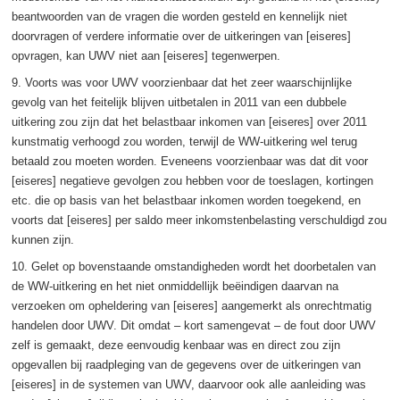
beantwoorden van de vragen die worden gesteld en kennelijk niet
doorvragen of verdere informatie over de uitkeringen van [eiseres]
opvragen, kan UWV niet aan [eiseres] tegenwerpen.
9. Voorts was voor UWV voorzienbaar dat het zeer waarschijnlijke
gevolg van het feitelijk blijven uitbetalen in 2011 van een dubbele
uitkering zou zijn dat het belastbaar inkomen van [eiseres] over 2011
kunstmatig verhoogd zou worden, terwijl de WW-uitkering wel terug
betaald zou moeten worden. Eveneens voorzienbaar was dat dit voor
[eiseres] negatieve gevolgen zou hebben voor de toeslagen, kortingen
etc. die op basis van het belastbaar inkomen worden toegekend, en
voorts dat [eiseres] per saldo meer inkomstenbelasting verschuldigd zou
kunnen zijn.
10. Gelet op bovenstaande omstandigheden wordt het doorbetalen van
de WW-uitkering en het niet onmiddellijk beëindigen daarvan na
verzoeken om opheldering van [eiseres] aangemerkt als onrechtmatig
handelen door UWV. Dit omdat – kort samengevat – de fout door UWV
zelf is gemaakt, deze eenvoudig kenbaar was en direct zou zijn
opgevallen bij raadpleging van de gegevens over de uitkeringen van
[eiseres] in de systemen van UWV, daarvoor ook alle aanleiding was