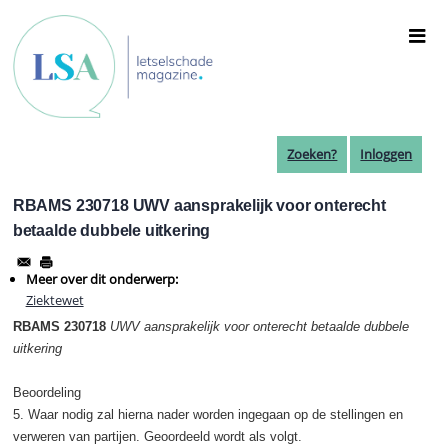
Overslaan
en
naar
de
inhoud
gaan
Zoeken?
Inloggen
RBAMS 230718 UWV aansprakelijk voor onterecht
betaalde dubbele uitkering
Meer over dit onderwerp:
Ziektewet
RBAMS 230718
UWV aansprakelijk voor onterecht betaalde dubbele
uitkering
Beoordeling
5. Waar nodig zal hierna nader worden ingegaan op de stellingen en
verweren van partijen. Geoordeeld wordt als volgt.