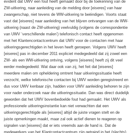
evident dat UWV een fout heeft gemaakt door bij de toekenning van de
ZW-uitkering, naar aanleiding van de melding door [eiseres] van haar
zwangerschap, niet tevens de WW-uitkering te beëindigen. Voorts staat
vast dat [eiseres] naar aanleiding van het blijven ontvangen van de WW-
uitkering (naast de ZW-uitkering) veelvuldig (volgens de correspondentie
van UWV ‘verschillende malen’) telefonisch contact heeft opgenomen
met het Klantencontactcentrum dat UWV voor de contacten met haar
uitkeringsgerechtigden in het leven heeft geroepen. Volgens UWV heeft
[eiseres] pas in december 2011 expliciet medegedeeld dat zij zowel een
ZW- als een WW-uitkering ontving, volgens [eiseres] heeft zij dit veel
eerder medegedeeld. Wat daar ook van zij, het feit dat [eiseres]
meerdere malen om opheldering omtrent haar uitkeringssituatie heeft
verzocht, welke telefonische contacten bij UWV worden geregistreerd en
dus voor UWV kenbaar zijn, hadden voor UWV aanleiding behoren te zijn
voor nader onderzoek naar die uitkeringssituatie. Dan was direct duidelijk
geworden dat het UWV bovenbedoelde fout had gemaakt. Het UWV als
professionele uitkeringsinstantie kan niet verwachten dat een
uitkeringsgerechtigde als [eiseres] altijd de juiste vragen stelt en de
juiste opmerkingen maakt, maar zal ook actief dienen te reageren op
signalen van [eiseres] dat er iets vreemds aan de hand is. Dat de
medewerkers van het Klantcontactcentrum zijn getraind in het (slechts)