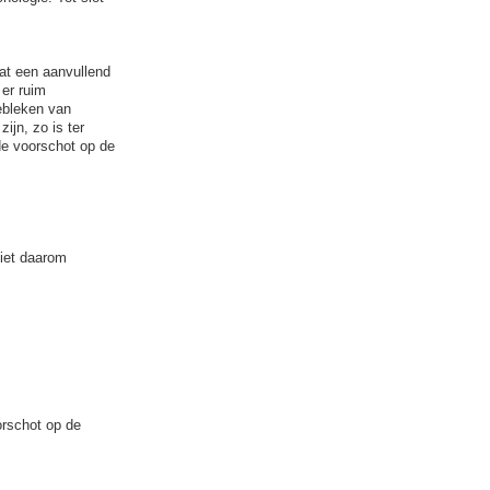
at een aanvullend
 er ruim
ebleken van
ijn, zo is ter
de voorschot op de
ziet daarom
orschot op de