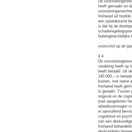
De voorzieningenrec
heeft gemaakt en da
voorzieningenrechte
Inshared uit hoofde 
een spoedeisend bel
is dat hij de doorlo
schaderegelingsproc
buitengerechtelijke
voorschot op de (pe
4.4.
De voorzieningenrec
vordering heeft op 
heeft betaald. Uit d
140.000,-- is betaa
kosten, met name a
Inshared heeft gemot
is geraakt. Tussen 
ongeval en de cogni
(niet aangeboren he
arbeidsvermogen voo
er aanvullend bevoo
cognitieve en psych
van een deskundigen
Inshared behandeld.
deskundigen benoemd