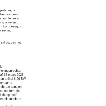
 geldsom, is
staan van een
s van feiten en
ng is vereist,
 - kort gezegd -
orziening.
 zal deze in het
de
zieningenrechter
naf 18 maart 2023
van artikel 6:96 BW
 gemaakte
icht ten aanzien
ties conform de
ichting heeft
re discussie te