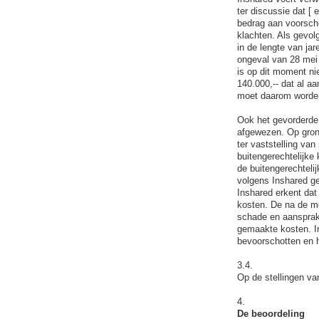
ter discussie dat [ 
bedrag aan voorscho
klachten. Als gevolg
in de lengte van jar
ongeval van 28 mei
is op dit moment nie
140.000,-- dat al a
moet daarom worde
Ook het gevorderde
afgewezen. Op grond
ter vaststelling va
buitengerechtelijke 
de buitengerechteli
volgens Inshared ge
Inshared erkent dat
kosten. De na de me
schade en aansprake
gemaakte kosten. I
bevoorschotten en 
3.4.
Op de stellingen va
4.
De beoordeling