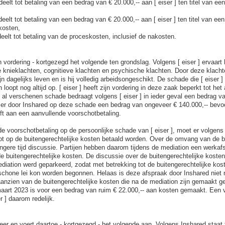
elt tot betaling van een bedrag van € 20.000,-- aan [ eiser ] ten titel van ee
deelt tot betaling van een bedrag van € 20.000,-- aan [ eiser ] ten titel van ee
kosten,
deelt tot betaling van de proceskosten, inclusief de nakosten.
ijn vordering - kortgezegd het volgende ten grondslag. Volgens [ eiser ] ervaart 
e knieklachten, cognitieve klachten en psychische klachten. Door deze klachte
ijn dagelijks leven en is hij volledig arbeidsongeschikt. De schade die [ eiser ]
n loopt nog altijd op. [ eiser ] heeft zijn vordering in deze zaak beperkt tot he
 al verschenen schade bedraagt volgens [ eiser ] in ieder geval een bedrag va
 er door Inshared op deze schade een bedrag van ongeveer € 140.000,-- bevo
eft aan een aanvullende voorschotbetaling.
e voorschotbetaling op de persoonlijke schade van [ eiser ], moet er volgens 
t op de buitengerechtelijke kosten betaald worden. Over de omvang van de bu
angere tijd discussie. Partijen hebben daarom tijdens de mediation een werka
de buitengerechtelijke kosten. De discussie over de buitengerechtelijke kosten
iation werd geparkeerd, zodat met betrekking tot de buitengerechtelijke kos
schone lei kon worden begonnen. Helaas is deze afspraak door Inshared nie
aanzien van de buitengerechtelijke kosten die na de mediation zijn gemaakt g
maart 2023 is voor een bedrag van ruim € 22.000,-- aan kosten gemaakt. Een 
r ] daarom redelijk.
eer en voert daartoe - kortgezegd - het volgende aan. Volgens Inshared staat t