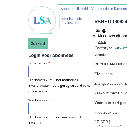
Overslaan
en
Aansprakelijkheid
Voetangels en Klemm
Hoofdnavigatie
naar
de
RBNHO 13062
inhoud
gaan
Meer over dit on
2024
Zoeken?
Citeerwijze:
www.le
vonnis
Login voor abonnees
E-mailadres
RECHTBANK NOO
Civiel recht
Hierboven kunt u het mailadres
Zittingsplaats Alkm
invullen waarmee u geregistreerd bent
op deze site
Zaaknummer: C/15/
Wachtwoord
Vonnis in kort ged
in de zaak van
Hierboven kunt u uw wachtwoord
[ EISER ],
invullen
te [ woonplaats ],