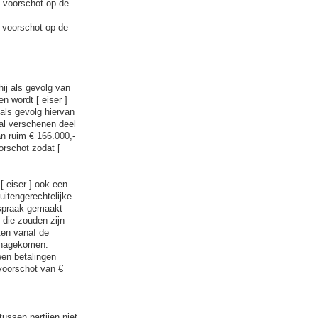
n voorschot op de
n voorschot op de
hij als gevolg van
n wordt [ eiser ]
 als gevolg hiervan
t al verschenen deel
n ruim € 166.000,-
orschot zodat [
[ eiser ] ook een
itengerechtelijke
fspraak gemaakt
 die zouden zijn
ten vanaf de
t nagekomen.
een betalingen
voorschot van €
ussen partijen niet