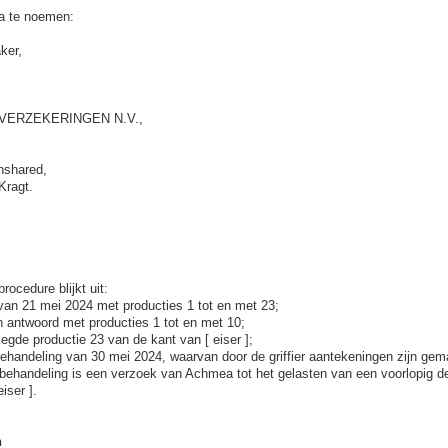
na te noemen:
ker,
ERZEKERINGEN N.V.,
nshared,
Kragt.
rocedure blijkt uit:
an 21 mei 2024 met producties 1 tot en met 23;
 antwoord met producties 1 tot en met 10;
gde productie 23 van de kant van [ eiser ];
andeling van 30 mei 2024, waarvan door de griffier aantekeningen zijn gemaak
ehandeling is een verzoek van Achmea tot het gelasten van een voorlopig d
iser ].
n