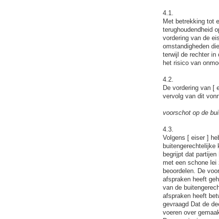
4.1.
Met betrekking tot e
terughoudendheid op
vordering van de ei
omstandigheden die 
terwijl de rechter 
het risico van onmog
4.2.
De vordering van [ e
vervolg van dit von
voorschot op de bui
4.3.
Volgens [ eiser ] h
buitengerechtelijke
begrijpt dat partij
met een schone lei 
beoordelen. De voor
afspraken heeft geh
van de buitengerecht
afspraken heeft bet
gevraagd Dat de dec
voeren over gemaakt