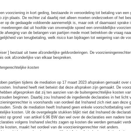
en voorziening in kort geding, bestaande in veroordeling tot betaling van een
 zijn plaats. De rechter zal daarbij niet alleen moeten onderzoeken of het be
ser op de gedaagde voldoende aannemelijk is, maar ook of daarnaast sprake i
meebrengen dat uit hoofde van onverwijlde spoed een onmiddellijke voorzieni
in de afweging van de belangen van partijen mede moet betrekken de vraag naar
elijkheid van terugbetaling, welk risico kan bijdragen tot weigering van de vo
iser ] bestaat uit twee afzonderlijke geldvorderingen. De voorzieningenrechter
nis ook afzonderlijke van elkaar bespreken.
tengerechtelijke kosten
ebben partijen tijdens de mediation op 17 maart 2023 afspraken gemaakt over 
 kosten. Inshared heeft niet betwist dat deze afspraken zijn gemaakt. De voor
en hebben afgesproken dat zij ten aanzien van de buitengerechtelijke kosten va
zouden beginnen. Daarbij zou Inshared de ingediende declaraties in het licht 
zieningenrechter is voorshands van oordeel dat Inshared zich niet aan deze
ouden. Sinds de mediation heeft Inshared geen enkele voorschotbetaling verr
elijke kosten. Uit de overgelegde stukken blijkt niet dat Inshared de declara
wist op grond van artikel 6:96 BW dan wel over de declaraties een nadere toel
laraties volgens Inshared slechts zagen op kosten die werden gemaakt verde
e kosten, maakt het oordeel van de voorzieningenrechter niet anders.