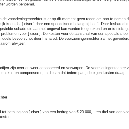
ater worden benoemd.
n de voorzieningenrechter is er op dit moment geen reden om aan te nemen d
jk is en dat [ eiser ] daar een spoedeisend belang bij heeft. Door Inshared is
estelde schade die aan het ongeval kan worden toegerekend en er is niets g
 problemen voor [ eiser ]. De kosten voor de aanschaf van een speciale stoel z
nmiddels bevoorschot door Inshared. De voorzieningenrechter zal het gevorder
aarom afwijzen.
artijen zijn over en weer gehonoreerd en verworpen. De voorzieningenrechter 
oceskosten compenseren, in die zin dat iedere partij de eigen kosten draagt.
chter
 tot betaling aan [ eiser ] van een bedrag van € 20.000,-- ten titel van een vo
kosten,