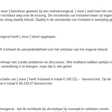
eiser ] betrokken geweest bij een verkeersongeval. [ eiser ] reed toen het ver
r rechtdoor weg over de kruising. De verzekerde van Inshared kwam uit tegeng
 en sloeg daarbij linksaf. Daarbij is de verzekerde van Inshared in aanrijding
ngeval heeft [ eiser ] letsel opgelopen.
ft Inshared de aansprakelijkheid voor het ontstaan van het ongeval erkend.
erloopt niet zonder problemen en discussies. Met mediaton hebben partijen 
verandering in te brengen, maar dat is niet gelukt.
schade van [ eiser ] heeft Inshared in totaal € 140.211,-- bevoorschot. Op de 
ed in totaal € 66.218,47 bevoorschot.
samengevat - dat de rechtbank bij uitvoerbaar bij voorraad te verklaren vonnis: