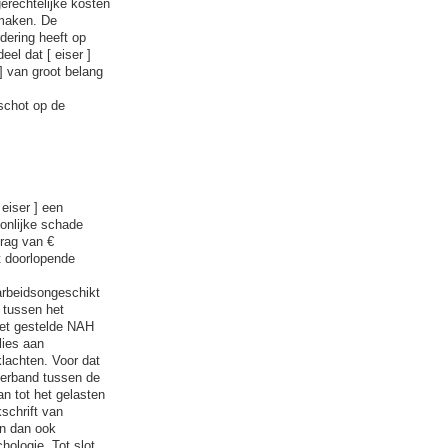
erechtelijke kosten
 maken. De
dering heeft op
el dat [ eiser ]
] van groot belang
schot op de
eiser ] een
oonlijke schade
drag van €
t doorlopende
 arbeidsongeschikt
 tussen het
 het gestelde NAH
lies aan
lachten. Voor dat
verband tussen de
n tot het gelasten
schrift van
en dan ook
ologie. Tot slot