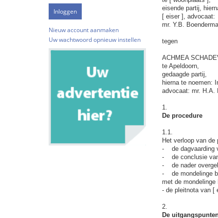
eisende partij, hier
[ eiser ], advocaat:
mr. Y.B. Boenderma
Nieuw account aanmaken
Uw wachtwoord opnieuw instellen
tegen
ACHMEA SCHADEV
te Apeldoorn,
gedaagde partij,
hierna te noemen: I
advocaat: mr. H.A. 
1.
De procedure
1.1.
Het verloop van de p
- de dagvaarding v
- de conclusie van
- de nader overgele
- de mondelinge beh
met de mondelinge b
- de pleitnota van [ e
2.
De uitgangspunte