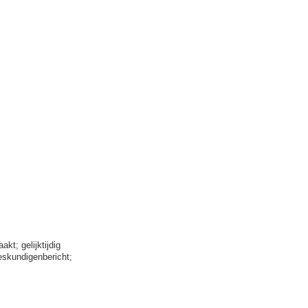
t; gelijktijdig
eskundigenbericht;