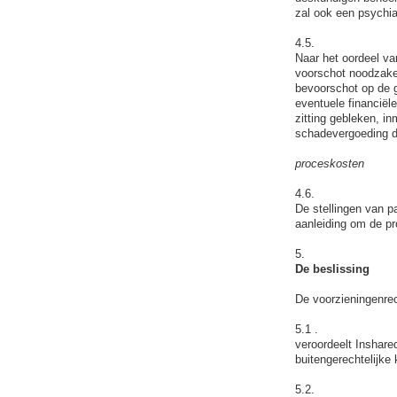
zal ook een psychi
4.5.
Naar het oordeel va
voorschot noodzakeli
bevoorschot op de g
eventuele financiële
zitting gebleken, i
schadevergoeding d
proceskosten
4.6.
De stellingen van p
aanleiding om de pr
5.
De beslissing
De voorzieningenre
5.1 .
veroordeelt Inshared
buitengerechtelijke 
5.2.