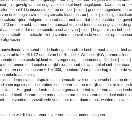
eiser ] als gevolg van het ongeval knieletsel heeft opgelopen. Daarom is er oo
tten betaald. De discussie ziet op de door [ eiser ] gestelde cognitieve- en 
 van deze cognitieve- en psychische klachten zou [ eiser ] volledig arbeidson
en schade lijden. Volgens Inshared staat niet vast dat deze klachten het gevol
 2020 en ontbreekt daarmee het causaal verband tussen het ongeval en de ge
t aannemelijk dat de persoonlijke schade van [ eiser ] hoger zal zijn het bedr
an voorschotten is betaald. Het gevorderde aanvullende voorschot op de perso
n afgewezen.
 aanvullende voorschot op de buitengerechtelijke kosten moet volgens Insha
 van artikel 6:96 lid 2 sub b van het Burgerlijk Wetboek (BW) komen alleen d
n schade en aansprakelijkheid voor vergoeding in aanmerking. De door [ eiser 
kosten kunnen de dubbele redelijkheidstoets uit dit wetsartikel niet doorstaan.
jke kosten een beloop van € 107.000,-- hebben. Voor een bedrag in die orde va
en enkele aanleiding.
 tijdens de mediation afspraken zijn gemaakt over de bevoorschotting op de bu
diation ingediende declaraties zien echter niet op redelijk gemaakte kosten te
lijkheid. Het gaat om kosten die zijn gemaakt in het kader van aanhoudende
nshared heeft daarom geen reden gezien om op basis van deze declaraties ve
het nu gevorderde aanvullende voorschot moet daarom ook worden afgewezen
n partijen wordt hierna, voor zover van belang, nader ingegaan.