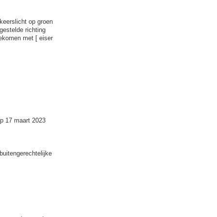
keerslicht op groen
estelde richting
 gekomen met [ eiser
op 17 maart 2023
buitengerechtelijke