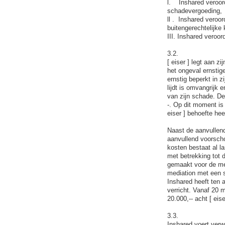
l. Inshared veroorde
schadevergoeding,
ll . Inshared veroor
buitengerechtelijke 
III. Inshared veroor
3.2.
[ eiser ] legt aan z
het ongeval ernstig
ernstig beperkt in z
lijdt is omvangrijk e
van zijn schade. De
-. Op dit moment is
eiser ] behoefte he
Naast de aanvullend
aanvullend voorscho
kosten bestaat al l
met betrekking tot 
gemaakt voor de med
mediation met een 
Inshared heeft ten 
verricht. Vanaf 20 
20.000,-- acht [ eise
3.3.
Inshared voert verw