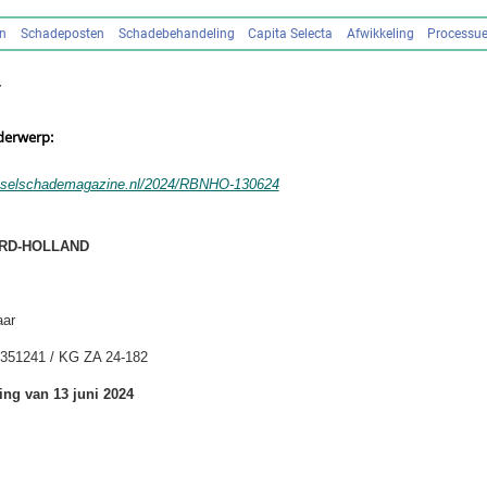
en
Schadeposten
Schadebehandeling
Capita Selecta
Afwikkeling
Processue
4
derwerp:
tselschademagazine.nl/2024/RBNHO-130624
RD-HOLLAND
aar
351241 / KG ZA 24-182
ing van 13 juni 2024