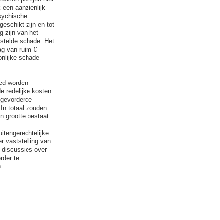
k een aanzienlijk
psychische
geschikt zijn en tot
g zijn van het
stelde schade. Het
ag van ruim €
onlijke schade
red worden
e redelijke kosten
] gevorderde
 In totaal zouden
n grootte bestaat
itengerechtelijke
r vaststelling van
 discussies over
rder te
.