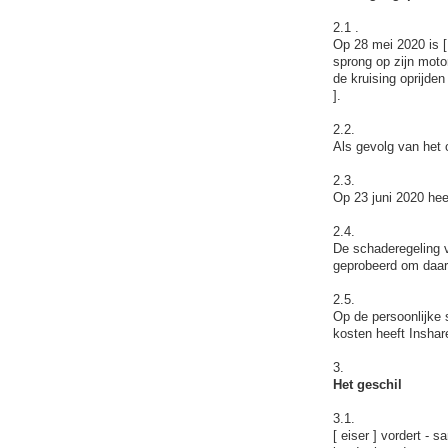
2.1 .
Op 28 mei 2020 is [ 
sprong op zijn moto
de kruising oprijden
].
2.2.
Als gevolg van het o
2.3.
Op 23 juni 2020 hee
2.4.
De schaderegeling v
geprobeerd om daar 
2.5.
Op de persoonlijke 
kosten heeft Inshar
3.
Het geschil
3.1.
[ eiser ] vordert - 