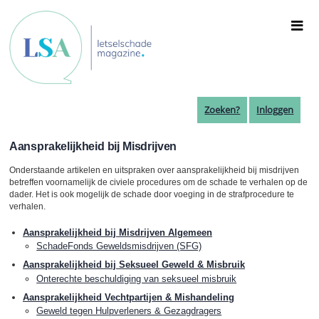
Overslaan
en
naar
de
inhoud
gaan
Zoeken?
Inloggen
Aansprakelijkheid bij Misdrijven
Onderstaande artikelen en uitspraken over aansprakelijkheid bij misdrijven
betreffen voornamelijk de civiele procedures om de schade te verhalen op de
dader. Het is ook mogelijk de schade door voeging in de strafprocedure te
verhalen.
Aansprakelijkheid bij Misdrijven Algemeen
SchadeFonds Geweldsmisdrijven (SFG)
Aansprakelijkheid bij Seksueel Geweld & Misbruik
Onterechte beschuldiging van seksueel misbruik
Aansprakelijkheid Vechtpartijen & Mishandeling
Geweld tegen Hulpverleners & Gezagdragers