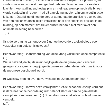
coördinatiestoornissen, resulterend in een sterk afwijkend looppatroon, en
sinds ruim twaalf uur niet meer geplast hebben. Tezamen met de eerdere
klachten, koorts, rillingen, hevige pijn en niet reageren op medicatie bij een
vierde contact in vijf dagen, had dit aanleiding moeten zijn om acuut in actie
te komen. Daarbij geldt nog de eerder aangehaalde praktische overweging
van een niet onwaarschijnlijke verwijzing naar een specialist pas laat in de
middag, op een moment dat ziekenhuizen bepaald niet meer over een
optimale bezetting beschikken.
(...)
8) Is de vertraging van ongeveer 2 uur op het verdere ziektebeloop voor
verzoeker van betekenis geweest?
Beantwoording: Beantwoording van deze vraag valt buiten onze competentie.
(...)
Wel is bekend, dat bij de uiteindelijk gestelde diagnose, een cervicaal
gelegen abces, een vroegtijdige diagnose en behandeling als gunstig voor
de prognose beschouwd wordt.
9) Wat is uw mening over de verwijsbrief op 22 december 2004?
Beantwoording: Hoewel deze verwijsbrief niet de schoonheidsprijs verdient,
is deze naar onze beoordeling niet beter of slechter dan de gemiddelde
verwijsbrief van huisartsen. (...) Bovendien was er al telefonisch informatie
verstrekt.
(...)".