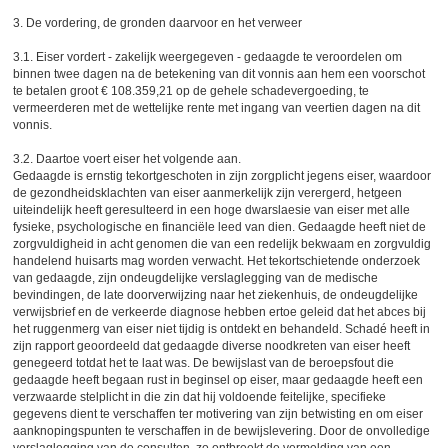
3. De vordering, de gronden daarvoor en het verweer
3.1. Eiser vordert - zakelijk weergegeven - gedaagde te veroordelen om
binnen twee dagen na de betekening van dit vonnis aan hem een voorschot
te betalen groot € 108.359,21 op de gehele schadevergoeding, te
vermeerderen met de wettelijke rente met ingang van veertien dagen na dit
vonnis.
3.2. Daartoe voert eiser het volgende aan.
Gedaagde is ernstig tekortgeschoten in zijn zorgplicht jegens eiser, waardoor
de gezondheidsklachten van eiser aanmerkelijk zijn verergerd, hetgeen
uiteindelijk heeft geresulteerd in een hoge dwarslaesie van eiser met alle
fysieke, psychologische en financiële leed van dien. Gedaagde heeft niet de
zorgvuldigheid in acht genomen die van een redelijk bekwaam en zorgvuldig
handelend huisarts mag worden verwacht. Het tekortschietende onderzoek
van gedaagde, zijn ondeugdelijke verslaglegging van de medische
bevindingen, de late doorverwijzing naar het ziekenhuis, de ondeugdelijke
verwijsbrief en de verkeerde diagnose hebben ertoe geleid dat het abces bij
het ruggenmerg van eiser niet tijdig is ontdekt en behandeld. Schadé heeft in
zijn rapport geoordeeld dat gedaagde diverse noodkreten van eiser heeft
genegeerd totdat het te laat was. De bewijslast van de beroepsfout die
gedaagde heeft begaan rust in beginsel op eiser, maar gedaagde heeft een
verzwaarde stelplicht in die zin dat hij voldoende feitelijke, specifieke
gegevens dient te verschaffen ter motivering van zijn betwisting en om eiser
aanknopingspunten te verschaffen in de bewijslevering. Door de onvolledige
verslaglegging van de consulten, zo ontbreekt de vermelding van een