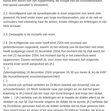
nadat een abces van zijn ruggenmerg, ter hoogte van de schouderbladen,
met spoed operatief is verwijderd.
2.2. Voorafgaand aan de spoedoperatie is eiser ongeveer een week ziek
geweest. Hij leed onder meer aan hoge koortsaanvallen, pijn in de nek en
schouders met uitstraling naar de armen, koude rillingen en tintelingen in zijn
hele lichaam.
2.3. Gedaagde is de huisarts van eiser.
2.4. De echtgenote van eiser heeft eind 2004 een journaal van
gebeurtenissen opgesteld, waarin zij het verloop van de klachten van eiser
heeft vastgelegd vanaf 16 december 2004, het moment dat hij ziek werd, tot
en met 22 december 2004, het moment dat hij in het ziekenhuis werd
opgenomen. Daarin vermeldt zij, voor zover hier relevant, het volgende,
waarbij eiser wordt aangeduid als [A.]:
"(...)
Zaterdagmiddag 18 december 2004 ongeveer 16.30 uur meen ik, bij de HAP
[de Huisartsenpost; voorzieningenrechter]:
(...)
[A.] moest zijn verhaal vertellen en Dr.Blom bekeek zijn bovenlijf, nek en
schouderbladen. Dr. Blom luisterde naar zijn longen en zei dat het geen
klaplong is. [A.] moest zijn kin naar zijn borst brengen wat maar een stukje
lukte. (...) [A.] vertelde van de tintelingen en ik maakte de dokter attent op de
vlekken op zijn lijf. Dat hoorde volgens de dokter bij de koorts. [A.] vertelde dat
hij Diclofenac genomen had en de dokter vertelde dat hij daar gewoon mee
door moest gaan en vroeg of we nog genoeg Diclofenac hadden. Hij kon er