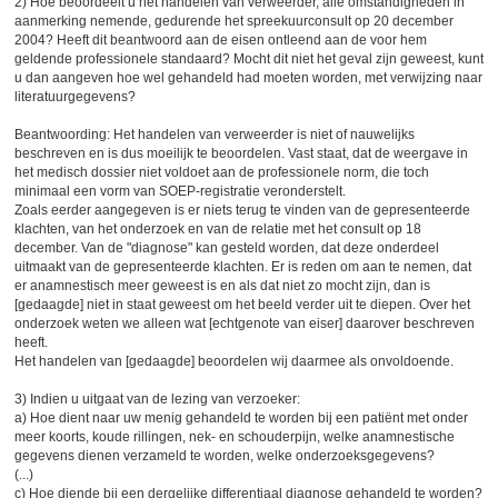
2) Hoe beoordeelt u het handelen van verweerder, alle omstandigheden in
aanmerking nemende, gedurende het spreekuurconsult op 20 december
2004? Heeft dit beantwoord aan de eisen ontleend aan de voor hem
geldende professionele standaard? Mocht dit niet het geval zijn geweest, kunt
u dan aangeven hoe wel gehandeld had moeten worden, met verwijzing naar
literatuurgegevens?
Beantwoording: Het handelen van verweerder is niet of nauwelijks
beschreven en is dus moeilijk te beoordelen. Vast staat, dat de weergave in
het medisch dossier niet voldoet aan de professionele norm, die toch
minimaal een vorm van SOEP-registratie veronderstelt.
Zoals eerder aangegeven is er niets terug te vinden van de gepresenteerde
klachten, van het onderzoek en van de relatie met het consult op 18
december. Van de "diagnose" kan gesteld worden, dat deze onderdeel
uitmaakt van de gepresenteerde klachten. Er is reden om aan te nemen, dat
er anamnestisch meer geweest is en als dat niet zo mocht zijn, dan is
[gedaagde] niet in staat geweest om het beeld verder uit te diepen. Over het
onderzoek weten we alleen wat [echtgenote van eiser] daarover beschreven
heeft.
Het handelen van [gedaagde] beoordelen wij daarmee als onvoldoende.
3) Indien u uitgaat van de lezing van verzoeker:
a) Hoe dient naar uw menig gehandeld te worden bij een patiënt met onder
meer koorts, koude rillingen, nek- en schouderpijn, welke anamnestische
gegevens dienen verzameld te worden, welke onderzoeksgegevens?
(...)
c) Hoe diende bij een dergelijke differentiaal diagnose gehandeld te worden?