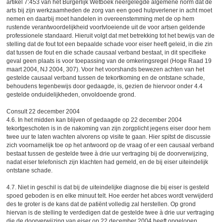
artikel 7:453 van het Burgerlijk Wetboek neergelegde algemene norm dat de
arts bij zijn werkzaamheden de zorg van een goed hulpverlener in acht moet
nemen en daarbij moet handelen in overeenstemming met de op hem
rustende verantwoordelijkheid voortvloeiende uit de voor artsen geldende
professionele standaard. Hieruit volgt dat met betrekking tot het bewijs van de
stelling dat de fout tot een bepaalde schade voor eiser heeft geleid, in die zin
dat tussen de fout en die schade causaal verband bestaat, in dit specifieke
geval geen plaats is voor toepassing van de omkeringsregel (Hoge Raad 19
maart 2004, NJ 2004, 307). Voor het voorshands bewezen achten van het
gestelde causaal verband tussen de tekortkoming en de ontstane schade,
behoudens tegenbewijs door gedaagde, is, gezien de hiervoor onder 4.4
gestelde onduidelijkheden, onvoldoende grond.
Consult 22 december 2004
4.6. In het midden kan blijven of gedaagde op 22 december 2004
tekortgeschoten is in de nakoming van zijn zorgplicht jegens eiser door hem
twee uur te laten wachten alvorens op visite te gaan. Hier spitst de discussie
zich voornamelijk toe op het antwoord op de vraag of er een causaal verband
bestaat tussen de gestelde twee à drie uur vertraging bij de doorverwijzing,
nadat eiser telefonisch zijn klachten had gemeld, en de bij eiser uiteindelijk
ontstane schade.
4.7. Niet in geschil is dat bij de uiteindelijke diagnose die bij eiser is gesteld
spoed geboden is en elke minuut telt. Hoe eerder het abces wordt verwijderd
des te groter is de kans dat de patiënt volledig zal herstellen. Op grond
hiervan is de stelling te verdedigen dat de gestelde twee à drie uur vertraging
die de doorverwijzing van eiser op 22 december 2004 heeft opgelopen