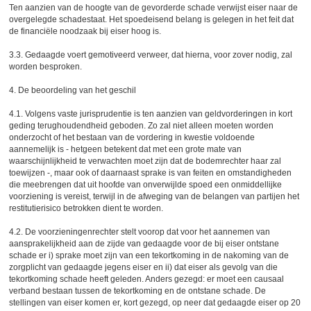
Ten aanzien van de hoogte van de gevorderde schade verwijst eiser naar de
overgelegde schadestaat. Het spoedeisend belang is gelegen in het feit dat
de financiële noodzaak bij eiser hoog is.
3.3. Gedaagde voert gemotiveerd verweer, dat hierna, voor zover nodig, zal
worden besproken.
4. De beoordeling van het geschil
4.1. Volgens vaste jurisprudentie is ten aanzien van geldvorderingen in kort
geding terughoudendheid geboden. Zo zal niet alleen moeten worden
onderzocht of het bestaan van de vordering in kwestie voldoende
aannemelijk is - hetgeen betekent dat met een grote mate van
waarschijnlijkheid te verwachten moet zijn dat de bodemrechter haar zal
toewijzen -, maar ook of daarnaast sprake is van feiten en omstandigheden
die meebrengen dat uit hoofde van onverwijlde spoed een onmiddellijke
voorziening is vereist, terwijl in de afweging van de belangen van partijen het
restitutierisico betrokken dient te worden.
4.2. De voorzieningenrechter stelt voorop dat voor het aannemen van
aansprakelijkheid aan de zijde van gedaagde voor de bij eiser ontstane
schade er i) sprake moet zijn van een tekortkoming in de nakoming van de
zorgplicht van gedaagde jegens eiser en ii) dat eiser als gevolg van die
tekortkoming schade heeft geleden. Anders gezegd: er moet een causaal
verband bestaan tussen de tekortkoming en de ontstane schade. De
stellingen van eiser komen er, kort gezegd, op neer dat gedaagde eiser op 20