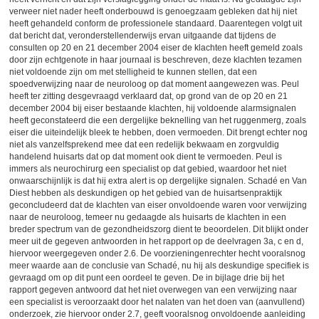
verweer niet nader heeft onderbouwd is genoegzaam gebleken dat hij niet
heeft gehandeld conform de professionele standaard. Daarentegen volgt uit
dat bericht dat, veronderstellenderwijs ervan uitgaande dat tijdens de
consulten op 20 en 21 december 2004 eiser de klachten heeft gemeld zoals
door zijn echtgenote in haar journaal is beschreven, deze klachten tezamen
niet voldoende zijn om met stelligheid te kunnen stellen, dat een
spoedverwijzing naar de neuroloog op dat moment aangewezen was. Peul
heeft ter zitting desgevraagd verklaard dat, op grond van de op 20 en 21
december 2004 bij eiser bestaande klachten, hij voldoende alarmsignalen
heeft geconstateerd die een dergelijke beknelling van het ruggenmerg, zoals
eiser die uiteindelijk bleek te hebben, doen vermoeden. Dit brengt echter nog
niet als vanzelfsprekend mee dat een redelijk bekwaam en zorgvuldig
handelend huisarts dat op dat moment ook dient te vermoeden. Peul is
immers als neurochirurg een specialist op dat gebied, waardoor het niet
onwaarschijnlijk is dat hij extra alert is op dergelijke signalen. Schadé en Van
Diest hebben als deskundigen op het gebied van de huisartsenpraktijk
geconcludeerd dat de klachten van eiser onvoldoende waren voor verwijzing
naar de neuroloog, temeer nu gedaagde als huisarts de klachten in een
breder spectrum van de gezondheidszorg dient te beoordelen. Dit blijkt onder
meer uit de gegeven antwoorden in het rapport op de deelvragen 3a, c en d,
hiervoor weergegeven onder 2.6. De voorzieningenrechter hecht vooralsnog
meer waarde aan de conclusie van Schadé, nu hij als deskundige specifiek is
gevraagd om op dit punt een oordeel te geven. De in bijlage drie bij het
rapport gegeven antwoord dat het niet overwegen van een verwijzing naar
een specialist is veroorzaakt door het nalaten van het doen van (aanvullend)
onderzoek, zie hiervoor onder 2.7, geeft vooralsnog onvoldoende aanleiding