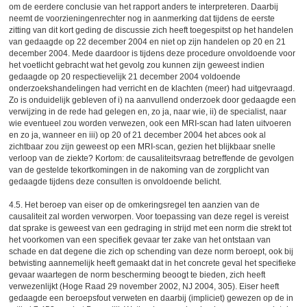
om de eerdere conclusie van het rapport anders te interpreteren. Daarbij
neemt de voorzieningenrechter nog in aanmerking dat tijdens de eerste
zitting van dit kort geding de discussie zich heeft toegespitst op het handelen
van gedaagde op 22 december 2004 en niet op zijn handelen op 20 en 21
december 2004. Mede daardoor is tijdens deze procedure onvoldoende voor
het voetlicht gebracht wat het gevolg zou kunnen zijn geweest indien
gedaagde op 20 respectievelijk 21 december 2004 voldoende
onderzoekshandelingen had verricht en de klachten (meer) had uitgevraagd.
Zo is onduidelijk gebleven of i) na aanvullend onderzoek door gedaagde een
verwijzing in de rede had gelegen en, zo ja, naar wie, ii) de specialist, naar
wie eventueel zou worden verwezen, ook een MRI-scan had laten uitvoeren
en zo ja, wanneer en iii) op 20 of 21 december 2004 het abces ook al
zichtbaar zou zijn geweest op een MRI-scan, gezien het blijkbaar snelle
verloop van de ziekte? Kortom: de causaliteitsvraag betreffende de gevolgen
van de gestelde tekortkomingen in de nakoming van de zorgplicht van
gedaagde tijdens deze consulten is onvoldoende belicht.
4.5. Het beroep van eiser op de omkeringsregel ten aanzien van de
causaliteit zal worden verworpen. Voor toepassing van deze regel is vereist
dat sprake is geweest van een gedraging in strijd met een norm die strekt tot
het voorkomen van een specifiek gevaar ter zake van het ontstaan van
schade en dat degene die zich op schending van deze norm beroept, ook bij
betwisting aannemelijk heeft gemaakt dat in het concrete geval het specifieke
gevaar waartegen de norm bescherming beoogt te bieden, zich heeft
verwezenlijkt (Hoge Raad 29 november 2002, NJ 2004, 305). Eiser heeft
gedaagde een beroepsfout verweten en daarbij (impliciet) gewezen op de in