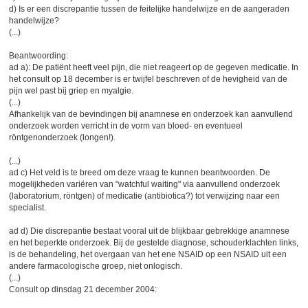
d) Is er een discrepantie tussen de feitelijke handelwijze en de aangeraden
handelwijze?
(...)
Beantwoording:
ad a): De patiënt heeft veel pijn, die niet reageert op de gegeven medicatie. In
het consult op 18 december is er twijfel beschreven of de hevigheid van de
pijn wel past bij griep en myalgie.
(...)
Afhankelijk van de bevindingen bij anamnese en onderzoek kan aanvullend
onderzoek worden verricht in de vorm van bloed- en eventueel
röntgenonderzoek (longen!).
(...)
ad c) Het veld is te breed om deze vraag te kunnen beantwoorden. De
mogelijkheden variëren van "watchful waiting" via aanvullend onderzoek
(laboratorium, röntgen) of medicatie (antibiotica?) tot verwijzing naar een
specialist.
ad d) Die discrepantie bestaat vooral uit de blijkbaar gebrekkige anamnese
en het beperkte onderzoek. Bij de gestelde diagnose, schouderklachten links,
is de behandeling, het overgaan van het ene NSAID op een NSAID uit een
andere farmacologische groep, niet onlogisch.
(...)
Consult op dinsdag 21 december 2004: