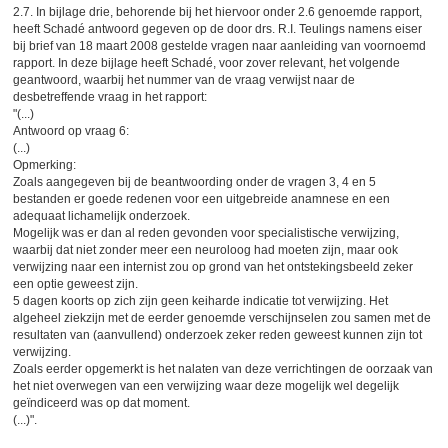
2.7. In bijlage drie, behorende bij het hiervoor onder 2.6 genoemde rapport,
heeft Schadé antwoord gegeven op de door drs. R.I. Teulings namens eiser
bij brief van 18 maart 2008 gestelde vragen naar aanleiding van voornoemd
rapport. In deze bijlage heeft Schadé, voor zover relevant, het volgende
geantwoord, waarbij het nummer van de vraag verwijst naar de
desbetreffende vraag in het rapport:
"(...)
Antwoord op vraag 6:
(...)
Opmerking:
Zoals aangegeven bij de beantwoording onder de vragen 3, 4 en 5
bestanden er goede redenen voor een uitgebreide anamnese en een
adequaat lichamelijk onderzoek.
Mogelijk was er dan al reden gevonden voor specialistische verwijzing,
waarbij dat niet zonder meer een neuroloog had moeten zijn, maar ook
verwijzing naar een internist zou op grond van het ontstekingsbeeld zeker
een optie geweest zijn.
5 dagen koorts op zich zijn geen keiharde indicatie tot verwijzing. Het
algeheel ziekzijn met de eerder genoemde verschijnselen zou samen met de
resultaten van (aanvullend) onderzoek zeker reden geweest kunnen zijn tot
verwijzing.
Zoals eerder opgemerkt is het nalaten van deze verrichtingen de oorzaak van
het niet overwegen van een verwijzing waar deze mogelijk wel degelijk
geïndiceerd was op dat moment.
(...)".