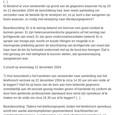
(...)
6) Bestond er voor verweerder op grond van de gegevens waarover hij op 20
en 21 december 2004 de beschikking had, toen reeds aanleiding om
verzoeker naar de tweede lijn te verwijzen en, zo ja, kunt u dan aangeven op
basis waarvan, zo nodig met verwijzing naar literatuurgegevens?
Beantwoording: Er is te weinig bekend om hierover een goed oordeel te
kunnen geven. Er zijn heteroanamnestische gegevens uit het verslag van
[echtgenote van eiser]. Er zijn geen onderzoeksresultaten bekend. Er is
sprake van hevige pijn, koorts en koude rillingen en mogelijk is er
meningeale prikkeling gezien de beschrijving van [echtgenote van eiser] dat
haar man de kin bij herhaald onderzoek niet op de borst kon brengen. Dat is
niet genoeg om met stelligheid te kunnen stellen, dat spoedverwijzing
aangewezen was.
Consult op woensdag 22 december 2004:
7) Hoe beoordeelt u het handelen van verweerder naar aanleiding van het
telefonisch verzoek op 22 december 2004 te circa 14.30 uur om een visite af
te leggen? Had hij op basis van de toen aan hem bekende gegevens
onmiddellijk aan dit verzoek gevolg moeten geven of handelde hij conform de
door hem geldende professionele standaard door eerst zijn spreekuur af te
maken en de visite om circa 16.30 uur af te leggen? (...)
Beantwoording: Tijdens het telefoongesprek, buiten het telefonisch spreekuur,
wordt een aantal alarmsymptomen gepresenteerd: krachtsverlies en