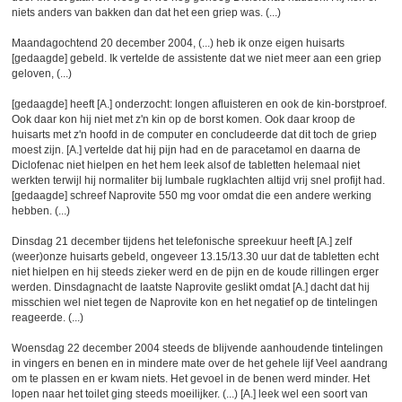
niets anders van bakken dan dat het een griep was. (...)
Maandagochtend 20 december 2004, (...) heb ik onze eigen huisarts
[gedaagde] gebeld. Ik vertelde de assistente dat we niet meer aan een griep
geloven, (...)
[gedaagde] heeft [A.] onderzocht: longen afluisteren en ook de kin-borstproef.
Ook daar kon hij niet met z'n kin op de borst komen. Ook daar kroop de
huisarts met z'n hoofd in de computer en concludeerde dat dit toch de griep
moest zijn. [A.] vertelde dat hij pijn had en de paracetamol en daarna de
Diclofenac niet hielpen en het hem leek alsof de tabletten helemaal niet
werkten terwijl hij normaliter bij lumbale rugklachten altijd vrij snel profijt had.
[gedaagde] schreef Naprovite 550 mg voor omdat die een andere werking
hebben. (...)
Dinsdag 21 december tijdens het telefonische spreekuur heeft [A.] zelf
(weer)onze huisarts gebeld, ongeveer 13.15/13.30 uur dat de tabletten echt
niet hielpen en hij steeds zieker werd en de pijn en de koude rillingen erger
werden. Dinsdagnacht de laatste Naprovite geslikt omdat [A.] dacht dat hij
misschien wel niet tegen de Naprovite kon en het negatief op de tintelingen
reageerde. (...)
Woensdag 22 december 2004 steeds de blijvende aanhoudende tintelingen
in vingers en benen en in mindere mate over de het gehele lijf Veel aandrang
om te plassen en er kwam niets. Het gevoel in de benen werd minder. Het
lopen naar het toilet ging steeds moeilijker. (...) [A.] leek wel een soort van