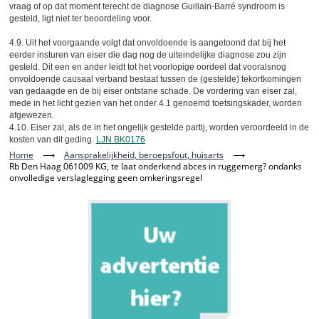
vraag of op dat moment terecht de diagnose Guillain-Barré syndroom is
gesteld, ligt niet ter beoordeling voor.
4.9. Uit het voorgaande volgt dat onvoldoende is aangetoond dat bij het
eerder insturen van eiser die dag nog de uiteindelijke diagnose zou zijn
gesteld. Dit een en ander leidt tot het voorlopige oordeel dat vooralsnog
onvoldoende causaal verband bestaat tussen de (gestelde) tekortkomingen
van gedaagde en de bij eiser ontstane schade. De vordering van eiser zal,
mede in het licht gezien van het onder 4.1 genoemd toetsingskader, worden
afgewezen.
4.10. Eiser zal, als de in het ongelijk gestelde partij, worden veroordeeld in de
kosten van dit geding.
LJN BK0176
Home
⟶
Aansprakelijkheid, beroepsfout, huisarts
⟶
Rb Den Haag 061009 KG, te laat onderkend abces in ruggemerg? ondanks
onvolledige verslaglegging geen omkeringsregel