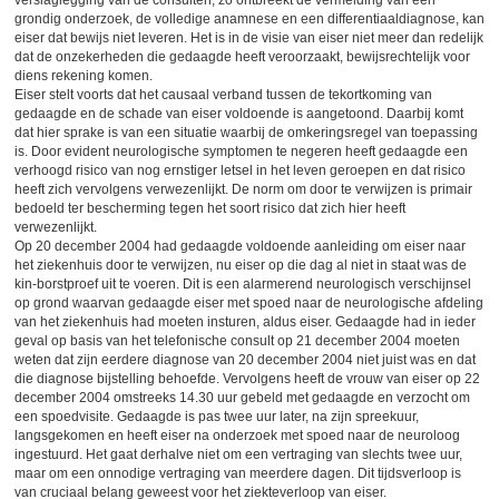
grondig onderzoek, de volledige anamnese en een differentiaaldiagnose, kan
eiser dat bewijs niet leveren. Het is in de visie van eiser niet meer dan redelijk
dat de onzekerheden die gedaagde heeft veroorzaakt, bewijsrechtelijk voor
diens rekening komen.
Eiser stelt voorts dat het causaal verband tussen de tekortkoming van
gedaagde en de schade van eiser voldoende is aangetoond. Daarbij komt
dat hier sprake is van een situatie waarbij de omkeringsregel van toepassing
is. Door evident neurologische symptomen te negeren heeft gedaagde een
verhoogd risico van nog ernstiger letsel in het leven geroepen en dat risico
heeft zich vervolgens verwezenlijkt. De norm om door te verwijzen is primair
bedoeld ter bescherming tegen het soort risico dat zich hier heeft
verwezenlijkt.
Op 20 december 2004 had gedaagde voldoende aanleiding om eiser naar
het ziekenhuis door te verwijzen, nu eiser op die dag al niet in staat was de
kin-borstproef uit te voeren. Dit is een alarmerend neurologisch verschijnsel
op grond waarvan gedaagde eiser met spoed naar de neurologische afdeling
van het ziekenhuis had moeten insturen, aldus eiser. Gedaagde had in ieder
geval op basis van het telefonische consult op 21 december 2004 moeten
weten dat zijn eerdere diagnose van 20 december 2004 niet juist was en dat
die diagnose bijstelling behoefde. Vervolgens heeft de vrouw van eiser op 22
december 2004 omstreeks 14.30 uur gebeld met gedaagde en verzocht om
een spoedvisite. Gedaagde is pas twee uur later, na zijn spreekuur,
langsgekomen en heeft eiser na onderzoek met spoed naar de neuroloog
ingestuurd. Het gaat derhalve niet om een vertraging van slechts twee uur,
maar om een onnodige vertraging van meerdere dagen. Dit tijdsverloop is
van cruciaal belang geweest voor het ziekteverloop van eiser.