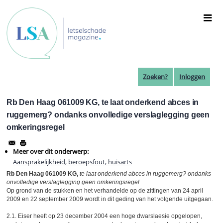
Overslaan
en
naar
de
inhoud
gaan
Zoeken?
Inloggen
Rb Den Haag 061009 KG, te laat onderkend abces in
ruggemerg? ondanks onvolledige verslaglegging geen
omkeringsregel
Meer over dit onderwerp:
Aansprakelijkheid, beroepsfout, huisarts
Rb Den Haag 061009 KG,
te laat onderkend abces in ruggemerg? ondanks
onvolledige verslaglegging geen omkeringsregel
Op grond van de stukken en het verhandelde op de zittingen van 24 april
2009 en 22 september 2009 wordt in dit geding van het volgende uitgegaan.
2.1. Eiser heeft op 23 december 2004 een hoge dwarslaesie opgelopen,