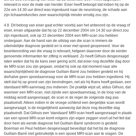
relevant is voor de mate van herstel. Eiser heeft betoogd dat indien hij op de
22e om 14.30 uur direct was ingestuurd naar de neuroloog, de schade aan
zijn lichaamsfuncties zeer waarschijnlijk minder ernstig zou zijn.
4.8. Dit betoog van eiser gaat echter voorbij aan het antwoord op de vraag of
eiser, ervan uitgaande dat hij op 22 december 2004 om 14.30 uur direct zou
zijn ingestuurd, ook op 22 december 2004 een MRI-scan zou hebben
ondergaan. Aan de hand van de uitslag van die scan is immers de
uiteindelijke diagnose gesteld en is eiser met spoed geopereerd. Voor de
beantwoording van die vraag is relevant, hetgeen daarover door de eerder
genoemde informanten ter zitting is verklaard. Zo heeft Gilhuis desgevraagd
laten weten dat hij de kans zeer gering acht, dat eiser nog dezelfde dag door
de MRI-scan zou zijn gegaan, omdat hij ook op dat moment naar alle
waarschijnlijkheid de diagnose Guillain-Barré zou hebben gesteld en hij
derhalve geen spoedaanvraag voor de MRI-scan zou hebben ingediend. Hij
stelt dat hij op grond van zijn bevindingen, net als hij thans heeft gedaan, een
standaard MRI-aanvraag zou indienen. De praktijk wijst uit, aldus Gilhuis, dat
wanneer een MRI-scan, niet zijnde een spoedaanvraag, in de loop van de
middag wordt aangevraagd, de scan in de regel de volgende dag pas
plaatsvindt. Alleen indien in de vroege ochtend een dergelijke scan wordt
aangevraagd, is de mogelijkheid aanwezig dat deze nog dezelfde dag
plaatsvindt. Dat Gilhuis een 'standaard' MRI-scan heeft aangevraagd in plaats
van een spoed MRI-scan komt volgens zijn eigen zeggen voort uit het feit dat
door hem als eerste diagnose het Guillain-Barré syndroom is gesteld.
Boerman en Peul hebben desgevraagd bevestigd dat het bij de diagnose
Guillain-Barré niet gebruikelijk is een spoed MRI-scan aan te vragen. De