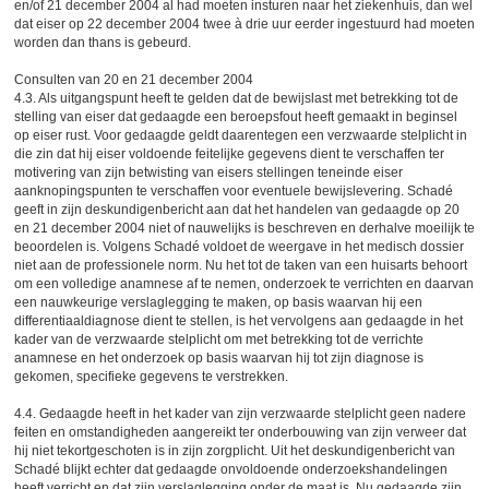
en/of 21 december 2004 al had moeten insturen naar het ziekenhuis, dan wel
dat eiser op 22 december 2004 twee à drie uur eerder ingestuurd had moeten
worden dan thans is gebeurd.
Consulten van 20 en 21 december 2004
4.3. Als uitgangspunt heeft te gelden dat de bewijslast met betrekking tot de
stelling van eiser dat gedaagde een beroepsfout heeft gemaakt in beginsel
op eiser rust. Voor gedaagde geldt daarentegen een verzwaarde stelplicht in
die zin dat hij eiser voldoende feitelijke gegevens dient te verschaffen ter
motivering van zijn betwisting van eisers stellingen teneinde eiser
aanknopingspunten te verschaffen voor eventuele bewijslevering. Schadé
geeft in zijn deskundigenbericht aan dat het handelen van gedaagde op 20
en 21 december 2004 niet of nauwelijks is beschreven en derhalve moeilijk te
beoordelen is. Volgens Schadé voldoet de weergave in het medisch dossier
niet aan de professionele norm. Nu het tot de taken van een huisarts behoort
om een volledige anamnese af te nemen, onderzoek te verrichten en daarvan
een nauwkeurige verslaglegging te maken, op basis waarvan hij een
differentiaaldiagnose dient te stellen, is het vervolgens aan gedaagde in het
kader van de verzwaarde stelplicht om met betrekking tot de verrichte
anamnese en het onderzoek op basis waarvan hij tot zijn diagnose is
gekomen, specifieke gegevens te verstrekken.
4.4. Gedaagde heeft in het kader van zijn verzwaarde stelplicht geen nadere
feiten en omstandigheden aangereikt ter onderbouwing van zijn verweer dat
hij niet tekortgeschoten is in zijn zorgplicht. Uit het deskundigenbericht van
Schadé blijkt echter dat gedaagde onvoldoende onderzoekshandelingen
heeft verricht en dat zijn verslaglegging onder de maat is. Nu gedaagde zijn