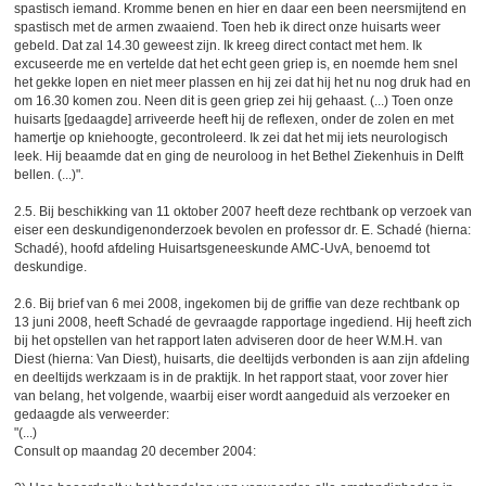
spastisch iemand. Kromme benen en hier en daar een been neersmijtend en
spastisch met de armen zwaaiend. Toen heb ik direct onze huisarts weer
gebeld. Dat zal 14.30 geweest zijn. Ik kreeg direct contact met hem. Ik
excuseerde me en vertelde dat het echt geen griep is, en noemde hem snel
het gekke lopen en niet meer plassen en hij zei dat hij het nu nog druk had en
om 16.30 komen zou. Neen dit is geen griep zei hij gehaast. (...) Toen onze
huisarts [gedaagde] arriveerde heeft hij de reflexen, onder de zolen en met
hamertje op kniehoogte, gecontroleerd. Ik zei dat het mij iets neurologisch
leek. Hij beaamde dat en ging de neuroloog in het Bethel Ziekenhuis in Delft
bellen. (...)".
2.5. Bij beschikking van 11 oktober 2007 heeft deze rechtbank op verzoek van
eiser een deskundigenonderzoek bevolen en professor dr. E. Schadé (hierna:
Schadé), hoofd afdeling Huisartsgeneeskunde AMC-UvA, benoemd tot
deskundige.
2.6. Bij brief van 6 mei 2008, ingekomen bij de griffie van deze rechtbank op
13 juni 2008, heeft Schadé de gevraagde rapportage ingediend. Hij heeft zich
bij het opstellen van het rapport laten adviseren door de heer W.M.H. van
Diest (hierna: Van Diest), huisarts, die deeltijds verbonden is aan zijn afdeling
en deeltijds werkzaam is in de praktijk. In het rapport staat, voor zover hier
van belang, het volgende, waarbij eiser wordt aangeduid als verzoeker en
gedaagde als verweerder:
"(...)
Consult op maandag 20 december 2004: