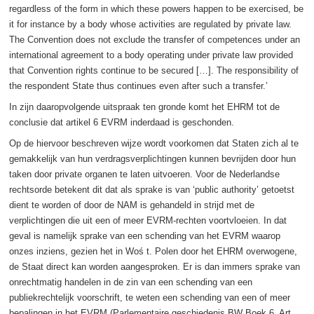
regardless of the form in which these powers happen to be exercised, be
it for instance by a body whose activities are regulated by private law.
The Convention does not exclude the transfer of competences under an
international agreement to a body operating under private law provided
that Convention rights continue to be secured […]. The responsibility of
the respondent State thus continues even after such a transfer.’
In zijn daaropvolgende uitspraak ten gronde komt het EHRM tot de
conclusie dat artikel 6 EVRM inderdaad is geschonden.
Op de hiervoor beschreven wijze wordt voorkomen dat Staten zich al te
gemakkelijk van hun verdragsverplichtingen kunnen bevrijden door hun
taken door private organen te laten uitvoeren. Voor de Nederlandse
rechtsorde betekent dit dat als sprake is van ‘public authority’ getoetst
dient te worden of door de NAM is gehandeld in strijd met de
verplichtingen die uit een of meer EVRM-rechten voortvloeien. In dat
geval is namelijk sprake van een schending van het EVRM waarop
onzes inziens, gezien het in Woś t. Polen door het EHRM overwogene,
de Staat direct kan worden aangesproken. Er is dan immers sprake van
onrechtmatig handelen in de zin van een schending van een
publiekrechtelijk voorschrift, te weten een schending van een of meer
bepalingen in het EVRM (Parlementaire geschiedenis BW Boek 6, Art.