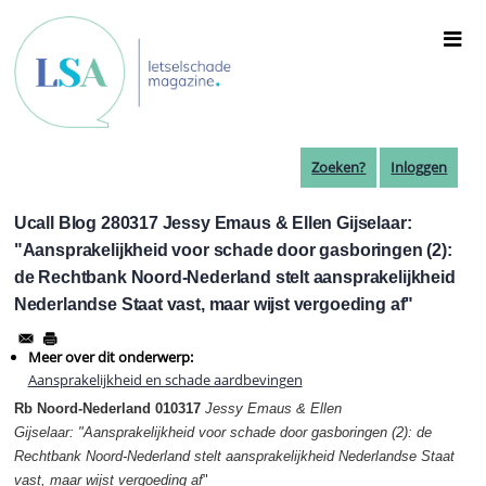
Overslaan
en
naar
de
inhoud
gaan
Zoeken?
Inloggen
Ucall Blog 280317 Jessy Emaus & Ellen Gijselaar:
"Aansprakelijkheid voor schade door gasboringen (2):
de Rechtbank Noord-Nederland stelt aansprakelijkheid
Nederlandse Staat vast, maar wijst vergoeding af"
Meer over dit onderwerp:
Aansprakelijkheid en schade aardbevingen
Rb Noord-Nederland 010317
Jessy Emaus & Ellen
Gijselaar:
"Aansprakelijkheid voor schade door gasboringen (2): de
Rechtbank Noord-Nederland stelt aansprakelijkheid Nederlandse Staat
vast, maar wijst vergoeding af
"