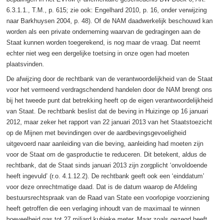
6.3.1.1., T.M., p. 615; zie ook: Engelhard 2010, p. 16, onder verwijzing
naar Barkhuysen 2004, p. 48). Of de NAM daadwerkelijk beschouwd kan
worden als een private onderneming waarvan de gedragingen aan de
Staat kunnen worden toegerekend, is nog maar de vraag. Dat neemt
echter niet weg een dergelijke toetsing in onze ogen had moeten
plaatsvinden.
De afwijzing door de rechtbank van de verantwoordelijkheid van de Staat
voor het vermeend verdragschendend handelen door de NAM brengt ons
bij het tweede punt dat betrekking heeft op de eigen verantwoordelijkheid
van Staat. De rechtbank beslist dat de beving in Huizinge op 16 januari
2012, maar zeker het rapport van 22 januari 2013 van het Staatstoezicht
op de Mijnen met bevindingen over de aardbevingsgevoeligheid
uitgevoerd naar aanleiding van die beving, aanleiding had moeten zijn
voor de Staat om de gasproductie te reduceren. Dit betekent, aldus de
rechtbank, dat de Staat sinds januari 2013 zijn zorgplicht ‘onvoldoende
heeft ingevuld’ (r.o. 4.1.12.2). De rechtbank geeft ook een ‘einddatum’
voor deze onrechtmatige daad. Dat is de datum waarop de Afdeling
bestuursrechtspraak van de Raad van State een voorlopige voorziening
heeft getroffen die een verlaging inhoudt van de maximaal te winnen
hoeveelheid gas tot 27 miljard kubieke meter. Maar zoals gezegd heeft