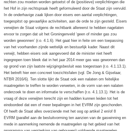
rechten zou moeten worden getoetst of de (positieve) verplichtingen die
het Hof in zijn rechtspraak heeft geformuleerd door de Staat zijn vervuld.
In de onderhavige zaak lijken door eisers een aantal verplichtingen,
toegespitst op gevaarlijke activiteiten, aan de orde te zijn gesteld. Eisers
verwijten de Staat volgens de rechtbank allereerst te hebben nagelaten
ervoor te zorgen dat uit het Groningenveld ‘geen of minder gas zou
worden gewonnen’ (r.o. 4.1.6). Het gaat hier in feite om een toepassing
van het voorhanden zijnde wettelijk en bestuurlijk kader. Naast dit
verwijt, hebben eisers ook aangevoerd dat de minister niet heeft
ingegrepen toen bleek dat in het jaar 2014 meer gas was gewonnen dan
op grond van zijn laatste wijzigingsbesluit was toegestaan (r.o. 4.1.13.1).
Het betreft hier een concreet toezichtsfalen (vgl. De Jong & Gijselaar,
NTBR 2016/6). Ten slotte lijkt de Staat ook een nalaten om feitelijke
maatregelen te treffen te worden verweten, in de vorm van een nalaten
onderzoek te doen en informatie te verschaffen (r.o. 4.1.13.1). Het is de
vraag of deze verwijten terecht zijn en hadden kunnen leiden tot het
eindoordeel dat een of meer bepalingen in het EVRM zijn geschonden.
Of heeft de Staat alles overziende met het oog op artikel 2 en/of 8
EVRM (parallel aan de besluitvorming ten aanzien van de gaswinning en
mede in aanmerking nemende de maatregelen op het gebied van het
programma van versterking van gebouwen) voldoende maatregelen