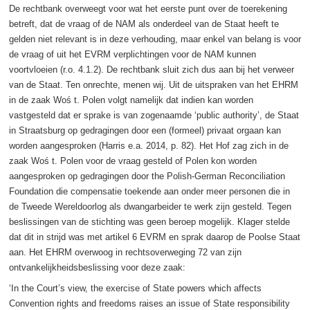
De rechtbank overweegt voor wat het eerste punt over de toerekening
betreft, dat de vraag of de NAM als onderdeel van de Staat heeft te
gelden niet relevant is in deze verhouding, maar enkel van belang is voor
de vraag of uit het EVRM verplichtingen voor de NAM kunnen
voortvloeien (r.o. 4.1.2). De rechtbank sluit zich dus aan bij het verweer
van de Staat. Ten onrechte, menen wij. Uit de uitspraken van het EHRM
in de zaak Woś t. Polen volgt namelijk dat indien kan worden
vastgesteld dat er sprake is van zogenaamde ‘public authority’, de Staat
in Straatsburg op gedragingen door een (formeel) privaat orgaan kan
worden aangesproken (Harris e.a. 2014, p. 82). Het Hof zag zich in de
zaak Woś t. Polen voor de vraag gesteld of Polen kon worden
aangesproken op gedragingen door the Polish-German Reconciliation
Foundation die compensatie toekende aan onder meer personen die in
de Tweede Wereldoorlog als dwangarbeider te werk zijn gesteld. Tegen
beslissingen van de stichting was geen beroep mogelijk. Klager stelde
dat dit in strijd was met artikel 6 EVRM en sprak daarop de Poolse Staat
aan. Het EHRM overwoog in rechtsoverweging 72 van zijn
ontvankelijkheidsbeslissing voor deze zaak:
‘In the Court’s view, the exercise of State powers which affects
Convention rights and freedoms raises an issue of State responsibility