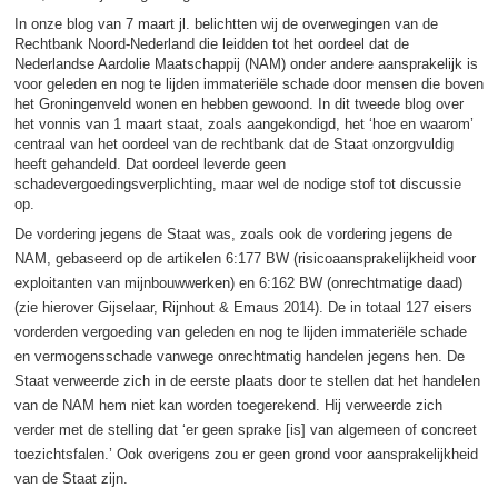
In onze blog van 7 maart jl. belichtten wij de overwegingen van de
Rechtbank Noord-Nederland die leidden tot het oordeel dat de
Nederlandse Aardolie Maatschappij (NAM) onder andere aansprakelijk is
voor geleden en nog te lijden immateriële schade door mensen die boven
het Groningenveld wonen en hebben gewoond. In dit tweede blog over
het vonnis van 1 maart staat, zoals aangekondigd, het ‘hoe en waarom’
centraal van het oordeel van de rechtbank dat de Staat onzorgvuldig
heeft gehandeld. Dat oordeel leverde geen
schadevergoedingsverplichting, maar wel de nodige stof tot discussie
op.
De vordering jegens de Staat was, zoals ook de vordering jegens de
NAM, gebaseerd op de artikelen 6:177 BW (risicoaansprakelijkheid voor
exploitanten van mijnbouwwerken) en 6:162 BW (onrechtmatige daad)
(zie hierover Gijselaar, Rijnhout & Emaus 2014). De in totaal 127 eisers
vorderden vergoeding van geleden en nog te lijden immateriële schade
en vermogensschade vanwege onrechtmatig handelen jegens hen. De
Staat verweerde zich in de eerste plaats door te stellen dat het handelen
van de NAM hem niet kan worden toegerekend. Hij verweerde zich
verder met de stelling dat ‘er geen sprake [is] van algemeen of concreet
toezichtsfalen.’ Ook overigens zou er geen grond voor aansprakelijkheid
van de Staat zijn.