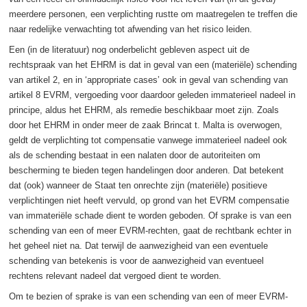
meerdere personen, een verplichting rustte om maatregelen te treffen die
naar redelijke verwachting tot afwending van het risico leiden.
Een (in de literatuur) nog onderbelicht gebleven aspect uit de
rechtspraak van het EHRM is dat in geval van een (materiële) schending
van artikel 2, en in ‘appropriate cases’ ook in geval van schending van
artikel 8 EVRM, vergoeding voor daardoor geleden immaterieel nadeel in
principe, aldus het EHRM, als remedie beschikbaar moet zijn. Zoals
door het EHRM in onder meer de zaak Brincat t. Malta is overwogen,
geldt de verplichting tot compensatie vanwege immaterieel nadeel ook
als de schending bestaat in een nalaten door de autoriteiten om
bescherming te bieden tegen handelingen door anderen. Dat betekent
dat (ook) wanneer de Staat ten onrechte zijn (materiële) positieve
verplichtingen niet heeft vervuld, op grond van het EVRM compensatie
van immateriële schade dient te worden geboden. Of sprake is van een
schending van een of meer EVRM-rechten, gaat de rechtbank echter in
het geheel niet na. Dat terwijl de aanwezigheid van een eventuele
schending van betekenis is voor de aanwezigheid van eventueel
rechtens relevant nadeel dat vergoed dient te worden.
Om te bezien of sprake is van een schending van een of meer EVRM-