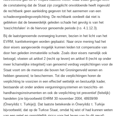
de constatering dat de Staat zijn zorgplicht onvoldoende heeft ingevuld
de rechtbank geen aanleiding gegeven tot het aannemen van een
schadevergoedingsverplichting. De rechtbank oordeelt dat niet is
gebleken dat de beweerdelijk geleden schade het gevolg is van het
‘toezichtsfalen’ in de hiervoor genoemde periode (r.o. 4.1.12.3).
Bij de laatstgenoemde overweging kunnen, bezien in het licht van het
EVRM, kanttekeningen worden geplaatst. Naar onze mening had het
door eisers aangevoerde mogelijk kunnen leiden tot compensatie van
door hen geleden immateriële schade. Zoals door eisers namelijk ook
betoogd, vloeien uit artikel 2 (recht op leven) en artikel 8 (recht op onder
meer lichamelijke integriteit) van genoemd verdrag verplichtingen voor de
Staat voort om de mensen die boven het Groningenveld wonen en
hebben gewoond, te beschermen. Tot die verplichtingen horen de
verplichting te voorzien in een effectief wettelijk en bestuurlijk kader,
bestaande uit onder andere vergunningssystemen en toezichts- en
handhavingsinstrumenten en ook de verplichting tot preventief (feitelijk)
handelen (zie bijvoorbeeld EHRM 30 november 2004, 48939/99
(Öneryildiz t. Turkije)). Dat laatste betekende in Öneryildiz t. Turkije
bijvoorbeeld, dat op de Turkse Staat, omdat hij wist of had kunnen weten
van een reëel en onmiddellijk risico voor het leven van (in dit geval)