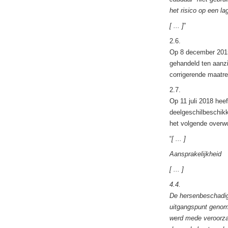
het risico op een la
[ ... ]
”
2.6.
Op 8 december 2015 
gehandeld ten aanzi
corrigerende maatre
2.7.
Op 11 juli 2018 hee
deelgeschilbeschik
het volgende overw
“
[ ... ]
Aansprakelijkheid
[ ... ]
4.4.
De hersenbeschadigi
uitgangspunt genome
werd mede veroorzaa