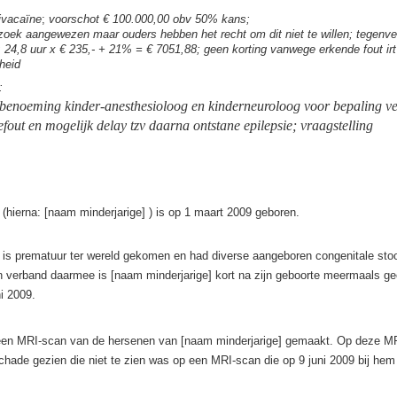
ivacaïne
;
voorschot € 100.000,00 obv 50% kans;
zoek aangewezen maar ouders hebben het recht om dit niet te willen; tegen
: 24,8 uur x € 235,- + 21% = € 7051,88; geen korting vanwege erkende fout ir
heid
:
benoeming
kinder-anesthesioloog en kinderneuroloog voor bepaling ve
fout en mogelijk delay tzv daarna ontstane epilepsie; vraagstelling
 (hierna: [naam minderjarige] ) is op 1 maart 2009 geboren.
 is prematuur ter wereld gekomen en had diverse aangeboren congenitale sto
n verband daarmee is [naam minderjarige] kort na zijn geboorte meermaals g
i 2009.
 een MRI-scan van de hersenen van [naam minderjarige] gemaakt. Op deze M
chade gezien die niet te zien was op een MRI-scan die op 9 juni 2009 bij hem