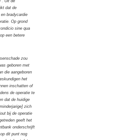
 . Uit de
jkt dat de
 en bradycardie
eratie. Op grond
condicio sine qua
 op een betere
ersenschade zou
j was geboren met
an die aangeboren
eskundigen het
nnen inschatten of
dens de operatie te
n dat de huidige
inderjarige] zich
ut bij de operatie
etreden geeft het
htbank onderschrijft
 op dit punt nog