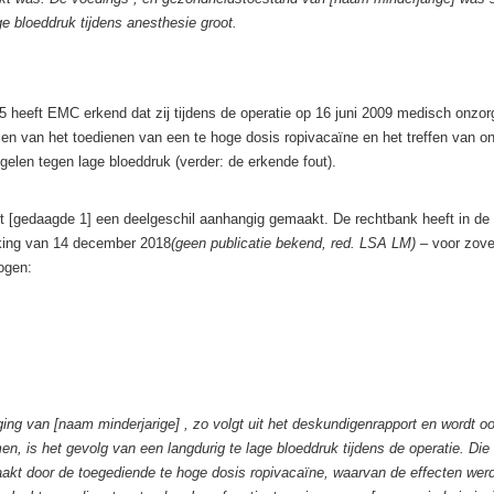
ge bloeddruk tijdens anesthesie groot.
heeft EMC erkend dat zij tijdens de operatie op 16 juni 2009 medisch onzorg
en van het toedienen van een te hoge dosis ropivacaïne en het treffen van o
gelen tegen lage bloeddruk (verder: de erkende fout).
ft [gedaagde 1] een deelgeschil aanhangig gemaakt. De rechtbank heeft in de
king van 14 december 2018
(geen publicatie bekend, red. LSA LM)
– voor zove
ogen:
ng van [naam minderjarige] , zo volgt uit het deskundigenrapport en wordt ook
n, is het gevolg van een langdurig te lage bloeddruk tijdens de operatie. Die
kt door de toegediende te hoge dosis ropivacaïne, waarvan de effecten werd