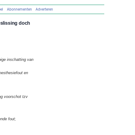
el
Abonnementen
Adverteren
eslissing doch
pige inschatting van
nesthesiefout en
ng voorschot tzv
nde fout;