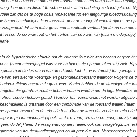
slechte voedingstoestand en leverfunctiestoornissen van [naam minderjarige]
aag 1 en de conclusie ( III sub en onder a), in onderling verband gelezen, bli
deel zijn dat de te hoge dosis ropivacaïne tot een langdurige bloeddrukdaling
 de hersenbeschadiging is veroorzaakt door de te lage bloeddruk tijdens de op
 vastgesteld dat er in ieder geval een oorzakelijk verband (in de zin van een 
t tussen de erkende fout en het verlies van de kans van [naam minderjarige]
ratie.
r in de hypothetische situatie dat de erkende fout niet was begaan er geen h
mers, [naam minderjarige] was voor en tijdens de operatie al ernstig ziek. Hi
 problemen die los staan van de erkende fout. Er was, (mede) ten gevolge v
ke van een slechte voedings- en gezondheidstoestand waardoor volgens de d
bloeddruk tijdens anesthesie groot was. Verder hebben de deskundigen niet ku
regelen die getroffen zouden hebben kunnen worden om de lage bloeddruk tij
effect zouden hebben gehad. Hierdoor kan voorshands niet worden uitgeslote
beschadiging is ontstaan door een combinatie van de toestand waarin [naam m
de operatie bevond en de erkende fout. Over de kans dat zonder de erkende fo
ng van [naam minderjarige] ook, in deze vorm, omvang en ernst, zou zijn opg
geen duidelijkheid; die vraag was, op die manier, ook niet voorgelegd. De rec
rpretatie van het deskundigenrapport op dit punt dus niet. Nader onderzoek is