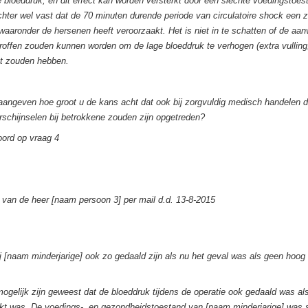
e bloeddruk, en dit effect kan worden versterkt door een slechte voedingstoe
echter wel vast dat de 70 minuten durende periode van circulatoire shock een z
waaronder de hersenen heeft veroorzaakt. Het is niet in te schatten of de aan
roffen zouden kunnen worden om de lage bloeddruk te verhogen (extra vulling, 
ct zouden hebben.
aangeven hoe groot u de kans acht dat ook bij zorgvuldig medisch handelen d
rschijnselen bij betrokkene zouden zijn opgetreden?
oord op vraag 4
van de heer [naam persoon 3] per mail d.d. 13-8-2015
j [naam minderjarige] ook zo gedaald zijn als nu het geval was als geen hoo
ogelijk zijn geweest dat de bloeddruk tijdens de operatie ook gedaald was a
ikt was. De voedings-, en gezondheidstoestand van [naam minderjarige] was s