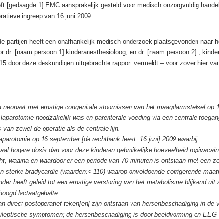
ft [gedaagde 1] EMC aansprakelijk gesteld voor medisch onzorgvuldig hande
ratieve ingreep van 16 juni 2009.
de partijen heeft een onafhankelijk medisch onderzoek plaatsgevonden naar h
 dr. [naam persoon 1] kinderanesthesioloog, en dr. [naam persoon 2] , kinder
15 door deze deskundigen uitgebrachte rapport vermeldt – voor zover hier van
n neonaat met ernstige congenitale stoornissen van het maagdarmstelsel op 
 laparotomie noodzakelijk was en parenterale voeding via een centrale toega
 van zowel de operatie als de centrale lijn.
laparotomie op 16 september [de rechtbank leest: 16 juni] 2009 waarbij
al hogere dosis dan voor deze kinderen gebruikelijke hoeveelheid ropivacaine
ht, waarna en waardoor er een periode van 70 minuten is ontstaan met een ze
n sterke bradycardie (waarden:< 110) waarop onvoldoende corrigerende maatr
er heeft geleid tot een ernstige verstoring van het metabolisme blijkend uit 
hoogd lactaatgehalte.
an direct postoperatief teken[en] zijn ontstaan van hersenbeschadiging in de
pileptische symptomen; de hersenbeschadiging is door beeldvorming en EEG