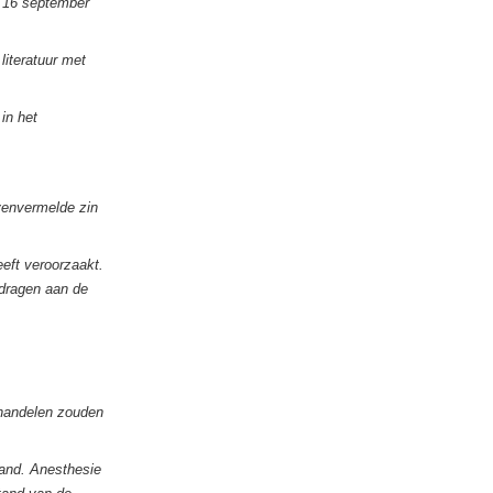
p 16 september
literatuur met
in het
venvermelde zin
eeft veroorzaakt.
edragen aan de
 handelen zouden
tand. Anesthesie