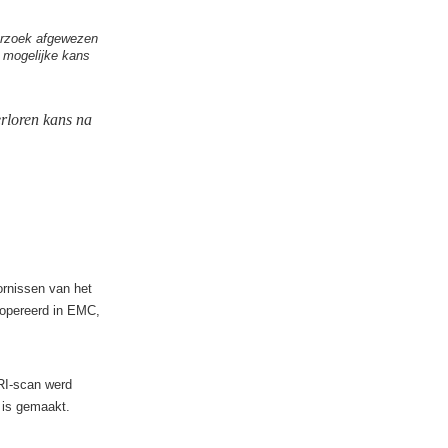
verzoek afgewezen
t mogelijke kans
rloren kans na
ornissen van het
eopereerd in EMC,
RI-scan werd
 is gemaakt.