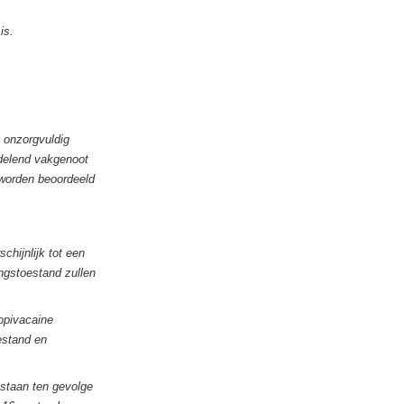
is.
l onzorgvuldig
ndelend vakgenoot
worden beoordeeld
chijnlijk tot een
ngstoestand zullen
opivacaine
estand en
tstaan ten gevolge