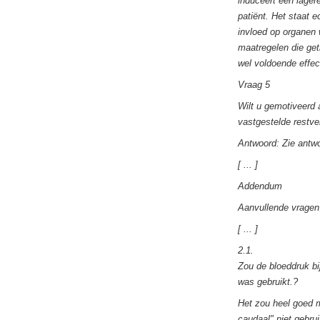
induceert een lager
patiënt. Het staat 
invloed op organen 
maatregelen die get
wel voldoende effe
Vraag 5
Wilt u gemotiveerd 
vastgestelde restve
Antwoord: Zie antw
[ ... ]
Addendum
Aanvullende vragen 
[ ... ]
2.1.
Zou de bloeddruk bi
was gebruikt.?
Het zou heel goed m
caudaal" niet gebru