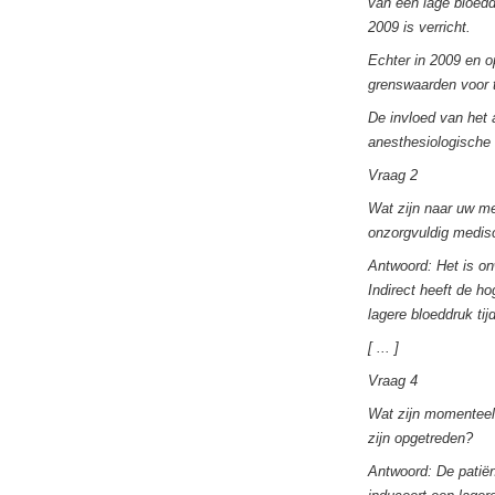
van een lage bloed
2009 is verricht.
Echter in 2009 en o
grenswaarden voor t
De invloed van het 
anesthesiologische 
Vraag 2
Wat zijn naar uw m
onzorgvuldig medis
Antwoord: Het is on
Indirect heeft de h
lagere bloeddruk tij
[ ... ]
Vraag 4
Wat zijn momenteel
zijn opgetreden?
Antwoord: De patiën