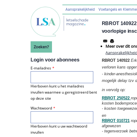
Overslaan
en
Aansprakelijkheid
Voetangels en Klemm
Hoofdnavigatie
naar
de
RBROT 140922 Er
inhoud
voorlopige ins
gaan
Meer over dit on
Zoeken?
Aansprakelijkhei
Login voor abonnees
RBROT 140922
Erk
verloren kans opg
E-mailadres
- kinder-anesthesio
mogelijk delay tzv 
Hierboven kunt u het mailadres
in vervolg op:
invullen waarmee u geregistreerd bent
RBROT 250522
rop
op deze site
kosten bodemproced
Wachtwoord
- kosten toegewezen
en
RBROT 010721
rop
afgewezen
Hierboven kunt u uw wachtwoord
- tegenverzoek bet
invullen