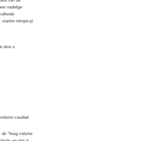
stand van de
eer nadelige
vullende
starten intropica)
e door u
g volume caudaal
ls de "hoog volume
lecht, en dan is