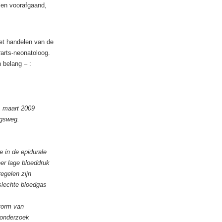
len voorafgaand,
et handelen van de
arts-neonatoloog.
 belang – :
1 maart 2009
ngsweg.
 in de epidurale
er lage bloeddruk
egelen zijn
slechte bloedgas
 vorm van
 onderzoek