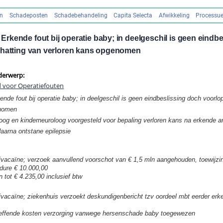
en
Schadeposten
Schadebehandeling
Capita Selecta
Afwikkeling
Processue
kende fout bij operatie baby; in deelgeschil is geen eindb
chatting van verloren kans opgenomen
derwerp:
d voor Operatiefouten
ende fout bij operatie baby; in deelgeschil is geen eindbeslissing doch voorlo
enomen
loog en kinderneuroloog voorgesteld voor bepaling verloren kans na erkende a
daarna ontstane epilepsie
ivacaïne; v
erzoek aanvullend voorschot van € 1,5 mln aangehouden, toewijzi
ure € 10.000,00
 tot € 4.235,00 inclusief btw
ivacaïne; ziekenhuis verzoekt deskundigenbericht tzv oordeel mbt eerder erke
reffende kosten verzorging vanwege hersenschade baby toegewezen