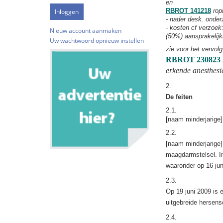
en
RBROT 141218
rop
- nader desk. onder
- kosten cf verzoek
Nieuw account aanmaken
(50%) aansprakelijk
Uw wachtwoord opnieuw instellen
zie voor het vervolg
RBROT 230823
erkende anesthesie
2.
De feiten
2.1.
[naam minderjarige]
2.2.
[naam minderjarige]
maagdarmstelsel. I
waaronder op 16 jun
2.3.
Op 19 juni 2009 is
uitgebreide hersens
2.4.