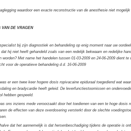
laglegging waardoor een exacte reconstructie van de anesthesie niet
mogelijk 
 VAN DE VRAGEN
specialist bij zijn diagnostiek en behandeling op enig moment naar uw oordee
n dat hij niet heeft gehandeld zoals van een redelijk bekwaam en redelijke ha
 worden? Met name het handelen tussen 01-03-2009 en 24-06-2009 dient te 
ht voor de operatieve behandeling d.d. 16-06-2009
 was er een twee keer hogere dosis ropivacaine epiduraal toegediend wat waars
kdaling en bradycardie heeft geleid. De leverfunctiestoornissen en ondervoedi
ol hebben gespeeld.
as ons inziens mede veroorzaakt door het toedienen van een te hoge dosis r
aren de effecten van deze overdosering versterkt door de slechte voedingsto
sen.
halve dat het aannemelijk is dat hersenbeschadiging tijdens de operatie is on