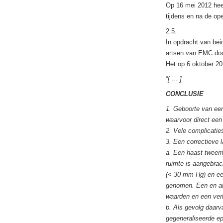
Op 16 mei 2012 hee
tijdens en na de ope
2.5.
In opdracht van bei
artsen van EMC door
Het op 6 oktober 20
“
[ ... ]
CONCLUSIE
1. Geboorte van ee
waarvoor direct een
2. Vele complicaties
3. Een correctieve 
a. Een haast tweema
ruimte is aangebrac
(< 30 mm Hg) en ee
genomen. Een en and
waarden en een ver
b. Als gevolg daarv
gegeneraliseerde e