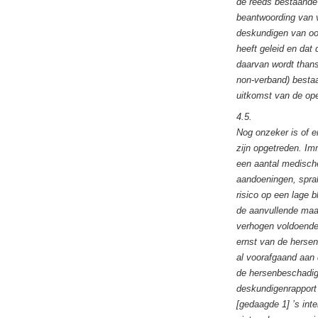
de reeds bestaande 
beantwoording van vr
deskundigen van oor
heeft geleid en dat
daarvan wordt thans
non-verband) bestaa
uitkomst van de ope
4.5.
Nog onzeker is of e
zijn opgetreden. Im
een aantal medische
aandoeningen, spra
risico op een lage 
de aanvullende maat
verhogen voldoende 
ernst van de hersen
al voorafgaand aan 
de hersenbeschadigi
deskundigenrapport 
[gedaagde 1] ’s inte