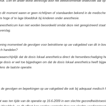
druk. Een en ander wordt bevestigd door het beeldvormende onderzoek dat o
p dit moment waren er geen richtlijnen of standaarden bekend in de medische 
e hoge of te lage bloeddruk bij kinderen onder anesthesie.
anestheticum kan niet worden beoordeeld omdat deze niet geregistreerd staat 
verslag.
ening momenteel de gevolgen voor betrokkene op uw vakgebied van dit in bo
ch handelen?
waarschijnlijk dat de dosis lokaal anesthetica direct de hersenbeschadiging h
oge dosis er wel toe bijgedragen om dat de dosis lokaal anesthetica heeft bijg
dens de laatste operatie.
 de gevolgen en beperkingen op uw vakgebied die ook bij adequaat medisch
t was ten tijde van de operatie op 16-6-2009 in een slechte gezondheidstoes