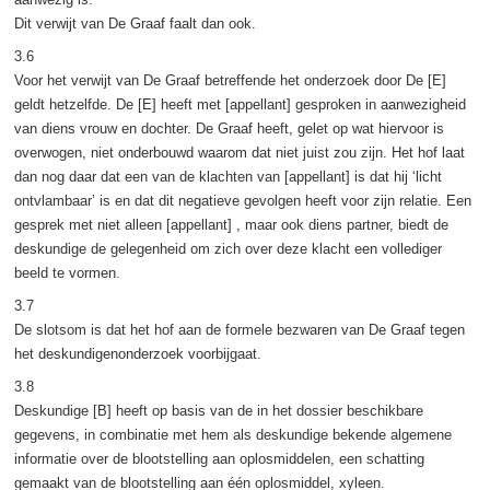
Dit verwijt van De Graaf faalt dan ook.
3.6
Voor het verwijt van De Graaf betreffende het onderzoek door De [E]
geldt hetzelfde. De [E] heeft met [appellant] gesproken in aanwezigheid
van diens vrouw en dochter. De Graaf heeft, gelet op wat hiervoor is
overwogen, niet onderbouwd waarom dat niet juist zou zijn. Het hof laat
dan nog daar dat een van de klachten van [appellant] is dat hij ‘licht
ontvlambaar’ is en dat dit negatieve gevolgen heeft voor zijn relatie. Een
gesprek met niet alleen [appellant] , maar ook diens partner, biedt de
deskundige de gelegenheid om zich over deze klacht een vollediger
beeld te vormen.
3.7
De slotsom is dat het hof aan de formele bezwaren van De Graaf tegen
het deskundigenonderzoek voorbijgaat.
3.8
Deskundige [B] heeft op basis van de in het dossier beschikbare
gegevens, in combinatie met hem als deskundige bekende algemene
informatie over de blootstelling aan oplosmiddelen, een schatting
gemaakt van de blootstelling aan één oplosmiddel, xyleen.