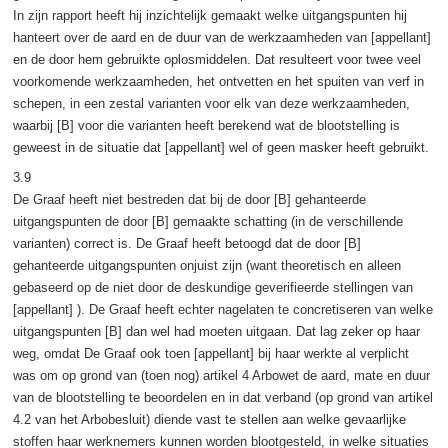
In zijn rapport heeft hij inzichtelijk gemaakt welke uitgangspunten hij
hanteert over de aard en de duur van de werkzaamheden van [appellant]
en de door hem gebruikte oplosmiddelen. Dat resulteert voor twee veel
voorkomende werkzaamheden, het ontvetten en het spuiten van verf in
schepen, in een zestal varianten voor elk van deze werkzaamheden,
waarbij [B] voor die varianten heeft berekend wat de blootstelling is
geweest in de situatie dat [appellant] wel of geen masker heeft gebruikt.
3.9
De Graaf heeft niet bestreden dat bij de door [B] gehanteerde
uitgangspunten de door [B] gemaakte schatting (in de verschillende
varianten) correct is. De Graaf heeft betoogd dat de door [B]
gehanteerde uitgangspunten onjuist zijn (want theoretisch en alleen
gebaseerd op de niet door de deskundige geverifieerde stellingen van
[appellant] ). De Graaf heeft echter nagelaten te concretiseren van welke
uitgangspunten [B] dan wel had moeten uitgaan. Dat lag zeker op haar
weg, omdat De Graaf ook toen [appellant] bij haar werkte al verplicht
was om op grond van (toen nog) artikel 4 Arbowet de aard, mate en duur
van de blootstelling te beoordelen en in dat verband (op grond van artikel
4.2 van het Arbobesluit) diende vast te stellen aan welke gevaarlijke
stoffen haar werknemers kunnen worden blootgesteld, in welke situaties