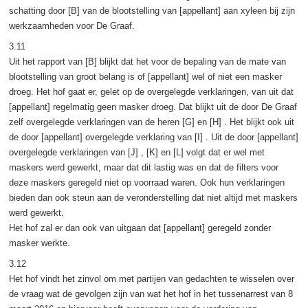
schatting door [B] van de blootstelling van [appellant] aan xyleen bij zijn
werkzaamheden voor De Graaf.
3.11
Uit het rapport van [B] blijkt dat het voor de bepaling van de mate van
blootstelling van groot belang is of [appellant] wel of niet een masker
droeg. Het hof gaat er, gelet op de overgelegde verklaringen, van uit dat
[appellant] regelmatig geen masker droeg. Dat blijkt uit de door De Graaf
zelf overgelegde verklaringen van de heren [G] en [H] . Het blijkt ook uit
de door [appellant] overgelegde verklaring van [I] . Uit de door [appellant]
overgelegde verklaringen van [J] , [K] en [L] volgt dat er wel met
maskers werd gewerkt, maar dat dit lastig was en dat de filters voor
deze maskers geregeld niet op voorraad waren. Ook hun verklaringen
bieden dan ook steun aan de veronderstelling dat niet altijd met maskers
werd gewerkt.
Het hof zal er dan ook van uitgaan dat [appellant] geregeld zonder
masker werkte.
3.12
Het hof vindt het zinvol om met partijen van gedachten te wisselen over
de vraag wat de gevolgen zijn van wat het hof in het tussenarrest van 8