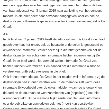
met de suggesties over het verkrijgen van nadere informatie in de brief
van haar advocaat van 3 januari 2019 naar aanleiding van het concept-
rapport. In die brief heeft haar advocaat aangegeven waar en hoe de
deskundigen ontbrekende gegevens zouden kunnen verkrijgen, aldus De
Graaf.
3.4
In de brief van 3 januari 2019 heeft de advocaat van De Graaf inderdaad
geschreven dat het onderzoek op bepaalde onderdelen is gebaseerd op
onvoldoende informatie. Verder heeft hij in die brief geschreven dat de
deskundigen ten onrechte geen informatie hebben ingewonnen bij De
Graaf. In de brief wordt niet vermeld welke informatie De Graaf zou
hebben kunnen verstrekken. Een aanbod om die informatie alsnog te
verstrekken, ontbreekt eveneens in die brief.
Ook in haar memorie laat De Graaf in het midden welke informatie zij de
deskundigen had kunnen verstrekken. In de memorie zelf wordt deze
informatie (bijvoorbeeld over de oplosmiddelen waarmee is gewerkt en
de aard en de duur van de werkzaamheden van [appellant] ) ook niet
alsnog verstrekt. Uit de memorie blijkt eerder dat De Graaf informatie
over de gebruikte oplosmiddelen ook niet (meer) kan verstrekken.
Onder deze omstandigheden valt niet in te zien welk belang De Graaf