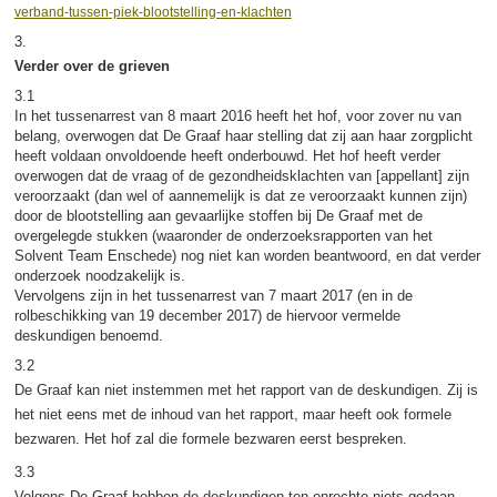
verband-tussen-piek-blootstelling-en-klachten
3.
Verder over de grieven
3.1
In het tussenarrest van 8 maart 2016 heeft het hof, voor zover nu van
belang, overwogen dat De Graaf haar stelling dat zij aan haar zorgplicht
heeft voldaan onvoldoende heeft onderbouwd. Het hof heeft verder
overwogen dat de vraag of de gezondheidsklachten van [appellant] zijn
veroorzaakt (dan wel of aannemelijk is dat ze veroorzaakt kunnen zijn)
door de blootstelling aan gevaarlijke stoffen bij De Graaf met de
overgelegde stukken (waaronder de onderzoeksrapporten van het
Solvent Team Enschede) nog niet kan worden beantwoord, en dat verder
onderzoek noodzakelijk is.
Vervolgens zijn in het tussenarrest van 7 maart 2017 (en in de
rolbeschikking van 19 december 2017) de hiervoor vermelde
deskundigen benoemd.
3.2
De Graaf kan niet instemmen met het rapport van de deskundigen. Zij is
het niet eens met de inhoud van het rapport, maar heeft ook formele
bezwaren. Het hof zal die formele bezwaren eerst bespreken.
3.3
Volgens De Graaf hebben de deskundigen ten onrechte niets gedaan