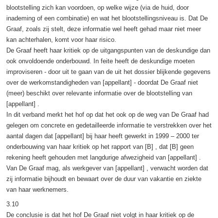
blootstelling zich kan voordoen, op welke wijze (via de huid, door
inademing of een combinatie) en wat het blootstellingsniveau is. Dat De
Graaf, zoals zij stelt, deze informatie wel heeft gehad maar niet meer
kan achterhalen, komt voor haar risico.
De Graaf heeft haar kritiek op de uitgangspunten van de deskundige dan
ook onvoldoende onderbouwd. In feite heeft de deskundige moeten
improviseren - door uit te gaan van de uit het dossier blijkende gegevens
over de werkomstandigheden van [appellant] - doordat De Graaf niet
(meer) beschikt over relevante informatie over de blootstelling van
[appellant] .
In dit verband merkt het hof op dat het ook op de weg van De Graaf had
gelegen om concrete en gedetailleerde informatie te verstrekken over het
aantal dagen dat [appellant] bij haar heeft gewerkt in 1999 – 2000 ter
onderbouwing van haar kritiek op het rapport van [B] , dat [B] geen
rekening heeft gehouden met langdurige afwezigheid van [appellant] .
Van De Graaf mag, als werkgever van [appellant] , verwacht worden dat
zij informatie bijhoudt en bewaart over de duur van vakantie en ziekte
van haar werknemers.
3.10
De conclusie is dat het hof De Graaf niet volgt in haar kritiek op de