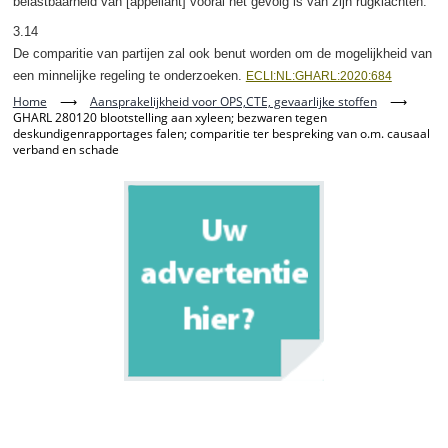
belastbaarheid van [appellant] vooral het gevolg is van zijn rugklachten.
3.14
De comparitie van partijen zal ook benut worden om de mogelijkheid van
een minnelijke regeling te onderzoeken.
ECLI:NL:GHARL:2020:684
Home
⟶
Aansprakelijkheid voor OPS,CTE, gevaarlijke stoffen
⟶
GHARL 280120 blootstelling aan xyleen; bezwaren tegen
deskundigenrapportages falen; comparitie ter bespreking van o.m. causaal
verband en schade