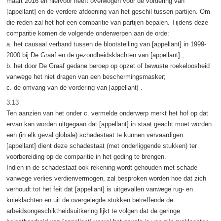
maart 2016 en hiervoor heeft overwogen voor de vordering van
[appellant] en de verdere afdoening van het geschil tussen partijen. Om
die reden zal het hof een comparitie van partijen bepalen. Tijdens deze
comparitie komen de volgende onderwerpen aan de orde:
a. het causaal verband tussen de blootstelling van [appellant] in 1999-
2000 bij De Graaf en de gezondheidsklachten van [appellant] ;
b. het door De Graaf gedane beroep op opzet of bewuste roekeloosheid
vanwege het niet dragen van een beschermingsmasker;
c. de omvang van de vordering van [appellant] .
3.13
Ten aanzien van het onder c. vermelde onderwerp merkt het hof op dat
ervan kan worden uitgegaan dat [appellant] in staat geacht moet worden
een (in elk geval globale) schadestaat te kunnen vervaardigen.
[appellant] dient deze schadestaat (met onderliggende stukken) ter
voorbereiding op de comparitie in het geding te brengen.
Indien in de schadestaat ook rekening wordt gehouden met schade
vanwege verlies verdienvermogen, zal besproken worden hoe dat zich
verhoudt tot het feit dat [appellant] is uitgevallen vanwege rug- en
knieklachten en uit de overgelegde stukken betreffende de
arbeidsongeschiktheidsuitkering lijkt te volgen dat de geringe