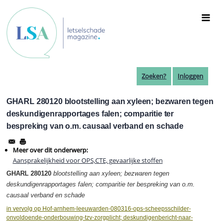
Overslaan
en
naar
de
inhoud
gaan
Zoeken?
Inloggen
GHARL 280120 blootstelling aan xyleen; bezwaren tegen
deskundigenrapportages falen; comparitie ter
bespreking van o.m. causaal verband en schade
Meer over dit onderwerp:
Aansprakelijkheid voor OPS,CTE, gevaarlijke stoffen
GHARL 280120
blootstelling aan xyleen; bezwaren tegen
deskundigenrapportages falen; comparitie ter bespreking van o.m.
causaal verband en schade
in vervolg op Hof-arnhem-leeuwarden-080316-ops-scheepsschilder-
onvoldoende-onderbouwing-tzv-zorgplicht; deskundigenbericht-naar-