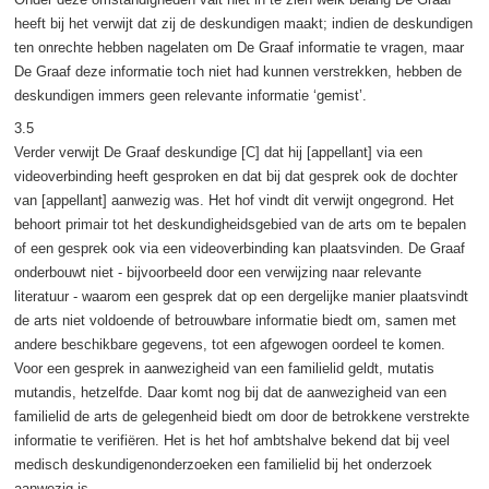
heeft bij het verwijt dat zij de deskundigen maakt; indien de deskundigen
ten onrechte hebben nagelaten om De Graaf informatie te vragen, maar
De Graaf deze informatie toch niet had kunnen verstrekken, hebben de
deskundigen immers geen relevante informatie ‘gemist’.
3.5
Verder verwijt De Graaf deskundige [C] dat hij [appellant] via een
videoverbinding heeft gesproken en dat bij dat gesprek ook de dochter
van [appellant] aanwezig was. Het hof vindt dit verwijt ongegrond. Het
behoort primair tot het deskundigheidsgebied van de arts om te bepalen
of een gesprek ook via een videoverbinding kan plaatsvinden. De Graaf
onderbouwt niet - bijvoorbeeld door een verwijzing naar relevante
literatuur - waarom een gesprek dat op een dergelijke manier plaatsvindt
de arts niet voldoende of betrouwbare informatie biedt om, samen met
andere beschikbare gegevens, tot een afgewogen oordeel te komen.
Voor een gesprek in aanwezigheid van een familielid geldt, mutatis
mutandis, hetzelfde. Daar komt nog bij dat de aanwezigheid van een
familielid de arts de gelegenheid biedt om door de betrokkene verstrekte
informatie te verifiëren. Het is het hof ambtshalve bekend dat bij veel
medisch deskundigenonderzoeken een familielid bij het onderzoek
aanwezig is.