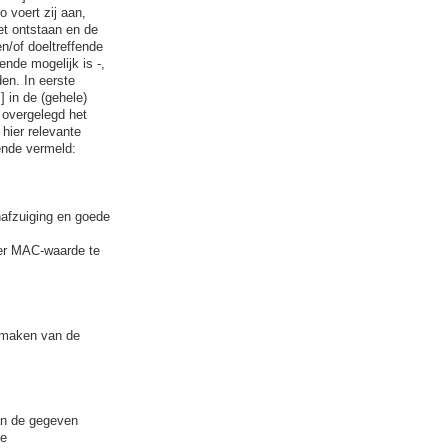
 voert zij aan,
het ontstaan en de
n/of doeltreffende
nde mogelijk is -,
en. In eerste
] in de (gehele)
4 overgelegd het
 hier relevante
gende vermeld:
nafzuiging en goede
der MAC-waarde te
 maken van de
an de gegeven
de