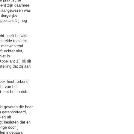
e praktische
pen) zijn daarmee
ing aangewezen was
 dergelijke
ppellant 1 ] nog
ht heeft betwist.
estelde toezicht
als meewerkend
t echter niet,
iet in
ellant 1 ] bij dit
elling dat zij aan
 ook heeft erkend
ht van het
t met het laatste
 de gevaren die haar
 gerapporteerd,
len uit
gt besloten dat en
rige door [
den ingegaan.