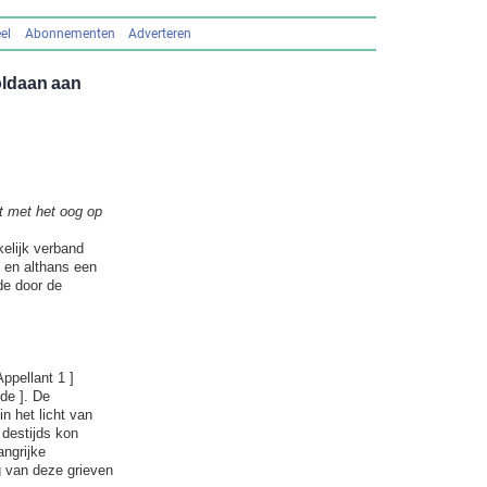
el
Abonnementen
Adverteren
oldaan aan
ht met het oog op
elijk verband
n en althans een
de door de
ppellant 1 ]
de ]. De
n het licht van
destijds kon
ngrijke
g van deze grieven