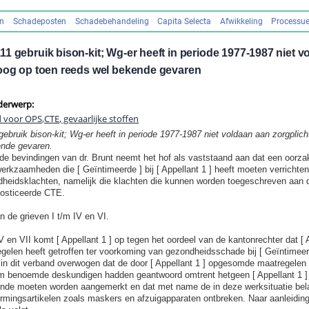
en
Schadeposten
Schadebehandeling
Capita Selecta
Afwikkeling
Processue
1 gebruik bison-kit; Wg-er heeft in periode 1977-1987 niet v
 oog op toen reeds wel bekende gevaren
derwerp:
 voor OPS,CTE, gevaarlijke stoffen
gebruik bison-kit; Wg-er heeft in periode 1977-1987 niet voldaan aan zorgplic
ende gevaren.
de bevindingen van dr. Brunt neemt het hof als vaststaand aan dat een oorzak
erkzaamheden die [ Geïntimeerde ] bij [ Appellant 1 ] heeft moeten verrichte
dheidsklachten, namelijk die klachten die kunnen worden toegeschreven aan 
osticeerde CTE.
en de grieven I t/m IV en VI.
V en VII komt [ Appellant 1 ] op tegen het oordeel van de kantonrechter dat [ A
elen heeft getroffen ter voorkoming van gezondheidsschade bij [ Geïntimeer
 in dit verband overwogen dat de door [ Appellant 1 ] opgesomde maatregelen i
m benoemde deskundigen hadden geantwoord omtrent hetgeen [ Appellant 1 ] 
ende moeten worden aangemerkt en dat met name de in deze werksituatie bela
rmingsartikelen zoals maskers en afzuigapparaten ontbreken. Naar aanleidin