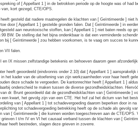
preking of [ Appellant 1 ] in de betrokken periode op de hoogte was of had be
co van, kort gezegd, CTE/OPS.
 ] heeft gesteld dat nadere maatregelen de klachten van [ Geïntimeerde ] niet
oe door [ Appellant 1 ] gestelde gronden falen. Dat [ Geïntimeerde ] in eerde
tgesteld aan neurotoxische stoffen, kan [ Appellant 1 ] niet baten reeds op gr
 6:99 BW. De stelling dat het bijna ondenkbaar is dat een verminderde schendi
ten bij [ Geïntimeerde ] zou hebben voorkomen, is te vaag om succes te kun
n VII falen.
II en IX missen zelfstandige betekenis en behoeven daarom geen afzonderlijk
ter heeft geoordeeld (eindvonnis onder 2.10) dat [ Appellant 1 ] aansprakelijk
] in het kader van de uitoefening van zijn werkzaamheden voor haar heeft gele
houden deze schade te vergoeden. De kantonrechter heeft [ Appellant 1 ] aldus
aarbij onderscheid te maken tussen de diverse gezondheidsklachten. Hiervóór
van dr. Brunt geoordeeld dat de gezondheidsklachten van [ Geïntimeerde ] vo
p een kwart, het gevolg zijn van een CTE. Het hof zal het dictum van het bes
ordeling van [ Appellant 1 ] tot schadevergoeding daarom beperken door in na
erplichting tot schadevergoeding betrekking heeft op de schade als gevolg va
n van [ Geïntimeerde ] die kunnen worden toegeschreven aan de CTE/OPS. V
ar grieven I t/m IV en VI het causaal verband tussen de klachten van [ Geïntim
aar heeft bestreden, slagen deze grieven in zoverre.