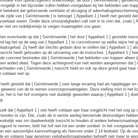
entilatie voor opdrachtgevers onderstreept; de door [ Geïntimeerde ] genoemd
 mogelijk in het bijzonder zullen hebben voorgedaan bij het bekleden van trap
it betekent dat geforceerde ventilatie of afzuiging of ademhalingsbescherm
e zijde van [ Geïntimeerde ] is betoogd. [ Appellant 1 ] heeft niet gesteld dat
tvoerbaar waren. Onder deze omstandigheden valt niet in te zien dat, zoals [ A
ier niet om redelijkerwijs te vergen maatregelen zou gaan.
ten overvloede op dat [ Geïntimeerde ] het door [ Appellant 1 ] gestelde toezic
nd lag het op de weg van [ Appellant 1 ] te concretiseren op welke wijze het g
laatsgehad. Zij heeft dat slechts gedaan door te stellen dat [ Appellant 1 ] 
ezicht heeft gehouden op de uitvoering van de instructies. [ Appellant 1 ] heef
nde concreet bestreden dat [ Geïntimeerde ] het bekleden van trappen alleen (n
n ander) deed. Tegen deze achtergrond kan niet worden aangenomen dat [ App
mheden van [ Geïntimeerde ] toezicht hield en ook op deze grond gaat haar st
t voldaan niet op.
] heeft gesteld dat [ Geïntimeerde ] zeer lange ervaring had als tapijtlegger en
n geweest van de te nemen voorzorgsmaatregelen. Deze stelling mist in het lic
e; het is het hof overigens niet duidelijk geworden waarop [ Appellant 1 ] doel
ng.
uidt dat [ Appellant 1 ] niet heeft voldaan aan haar zorgplicht met het oog op
oorden te zijn. Dat, zoals de in eerste aanleg benoemde deskundigen hebben
ebruikelijk was om daadwerkelijk toezicht te houden of andere beheersmaatrege
gpunt te nemen, leidt het hof niet tot een ander oordeel. In het voorgaande li
n een aanzienlijke kansverhoging als hiervoor onder 2.14 bedoeld. Op de ove
lde en volgens haar genomen veiligheidsmaatregelen behoeft niet meer te wor