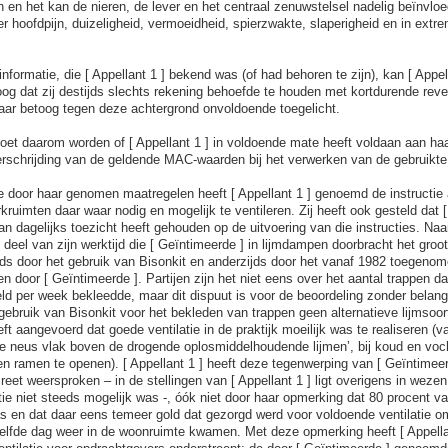
en het kan de nieren, de lever en het centraal zenuwstelsel nadelig beïnv
 hoofdpijn, duizeligheid, vermoeidheid, spierzwakte, slaperigheid en in extr
formatie, die [ Appellant 1 ] bekend was (of had behoren te zijn), kan [ Appel
oog dat zij destijds slechts rekening behoefde te houden met kortdurende rever
 haar betoog tegen deze achtergrond onvoldoende toegelicht.
et daarom worden of [ Appellant 1 ] in voldoende mate heeft voldaan aan haar
schrijding van de geldende MAC-waarden bij het verwerken van de gebruikte 
e door haar genomen maatregelen heeft [ Appellant 1 ] genoemd de instructie
uimten daar waar nodig en mogelijk te ventileren. Zij heeft ook gesteld dat [ 
dagelijks toezicht heeft gehouden op de uitvoering van die instructies. Naa
eel van zijn werktijd die [ Geïntimeerde ] in lijmdampen doorbracht het groot
jds door het gebruik van Bisonkit en anderzijds door het vanaf 1982 toegeno
door [ Geïntimeerde ]. Partijen zijn het niet eens over het aantal trappen da
d per week bekleedde, maar dit dispuut is voor de beoordeling zonder belang.
 gebruik van Bisonkit voor het bekleden van trappen geen alternatieve lijmsoo
ft aangevoerd dat goede ventilatie in de praktijk moeilijk was te realiseren (v
e neus vlak boven de drogende oplosmiddelhoudende lijmen’, bij koud en voc
en ramen te openen). [ Appellant 1 ] heeft deze tegenwerping van [ Geïntimeerd
eet weersproken – in de stellingen van [ Appellant 1 ] ligt overigens in weze
atie niet steeds mogelijk was -, óók niet door haar opmerking dat 80 procent v
as en dat daar eens temeer gold dat gezorgd werd voor voldoende ventilatie 
lfde dag weer in de woonruimte kwamen. Met deze opmerking heeft [ Appellan