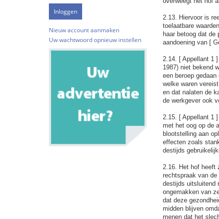
overweegt het hof al
2.13. Hiervoor is r
toelaatbare waarden
Nieuw account aanmaken
haar betoog dat de 
Uw wachtwoord opnieuw instellen
aandoening van [ Ge
2.14. [ Appellant 1 
1987) niet bekend w
een beroep gedaan op
welke waren vereist
en dat nalaten de k
de werkgever ook vo
2.15. [ Appellant 1 
met het oog op de 
blootstelling aan o
effecten zoals stank
destijds gebruikeli
2.16. Het hof heeft
rechtspraak van de H
destijds uitsluiten
ongemakken van zee
dat deze gezondhei
midden blijven omdat
menen dat het slech