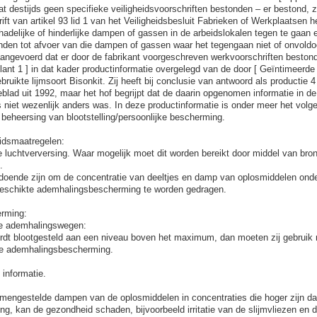
t destijds geen specifieke veiligheidsvoorschriften bestonden – er bestond, zo
ift van artikel 93 lid 1 van het Veiligheidsbesluit Fabrieken of Werkplaatsen 
hadelijke of hinderlijke dampen of gassen in de arbeidslokalen tegen te gaan e
den tot afvoer van die dampen of gassen waar het tegengaan niet of onvoldoe
aangevoerd dat er door de fabrikant voorgeschreven werkvoorschriften bestond
lant 1 ] in dat kader productinformatie overgelegd van de door [ Geïntimeerde 
bruikte lijmsoort Bisonkit. Zij heeft bij conclusie van antwoord als productie 
eblad uit 1992, maar het hof begrijpt dat de daarin opgenomen informatie in de
ns niet wezenlijk anders was. In deze productinformatie is onder meer het vol
 beheersing van blootstelling/persoonlijke bescherming.
idsmaatregelen:
 luchtverversing. Waar mogelijk moet dit worden bereikt door middel van bro
.
oldoende zijn om de concentratie van deeltjes en damp van oplosmiddelen on
geschikte ademhalingsbescherming te worden gedragen.
erming:
e ademhalingswegen:
ordt blootgesteld aan een niveau boven het maximum, dan moeten zij gebruik
de ademhalingsbescherming.
informatie.
amengestelde dampen van de oplosmiddelen in concentraties die hoger zijn d
ng, kan de gezondheid schaden, bijvoorbeeld irritatie van de slijmvliezen en 