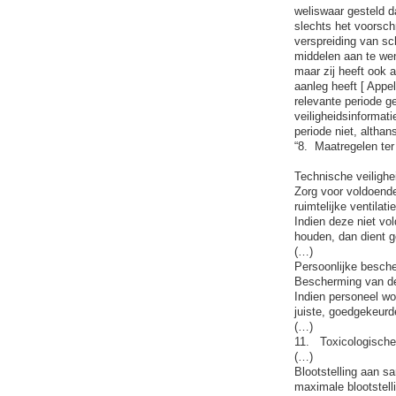
weliswaar gesteld da
slechts het voorschr
verspreiding van sc
middelen aan te wen
maar zij heeft ook 
aanleg heeft [ Appel
relevante periode ge
veiligheidsinformati
periode niet, altha
“8. Maatregelen ter
Technische veilighe
Zorg voor voldoende
ruimtelijke ventilatie
Indien deze niet v
houden, dan dient 
(…)
Persoonlijke besch
Bescherming van d
Indien personeel w
juiste, goedgekeur
(…)
11. Toxicologische 
(…)
Blootstelling aan s
maximale blootstelli