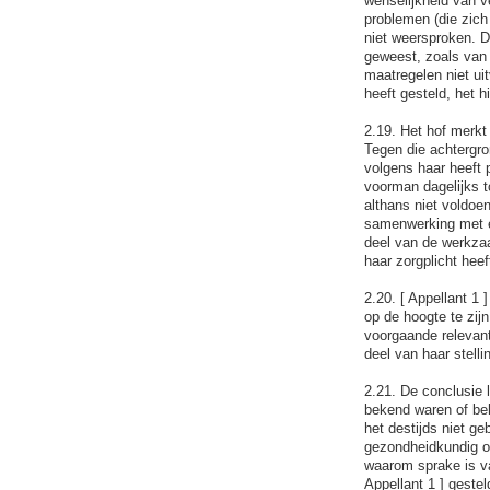
wenselijkheid van v
problemen (die zich
niet weersproken. D
geweest, zoals van d
maatregelen niet ui
heeft gesteld, het h
2.19. Het hof merkt 
Tegen die achtergro
volgens haar heeft p
voorman dagelijks to
althans niet voldoe
samenwerking met ee
deel van de werkzaa
haar zorgplicht heef
2.20. [ Appellant 1 
op de hoogte te zij
voorgaande relevanti
deel van haar stelli
2.21. De conclusie l
bekend waren of beh
het destijds niet g
gezondheidkundig oo
waarom sprake is va
Appellant 1 ] geste