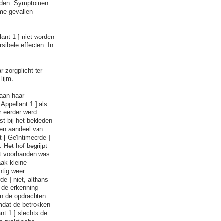
loeden. Symptomen
eme gevallen
lant 1 ] niet worden
sibele effecten. In
 zorgplicht ter
lijm.
 aan haar
Appellant 1 ] als
r eerder werd
st bij het bekleden
men aandeel van
t [ Geïntimeerde ]
 Het hof begrijpt
rt voorhanden was.
aak kleine
htig weer
e ] niet, althans
n de erkenning
an de opdrachten
omdat de betrokken
t 1 ] slechts de