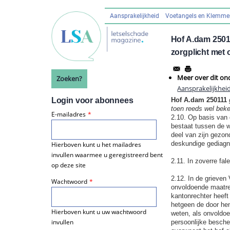
Overslaan
en
Aansprakelijkheid
Voetangels en Klemm
Hoofdnavigatie
naar
de
Hof A.dam 25011
inhoud
zorgplicht met
gaan
Meer over dit on
Zoeken?
Aansprakelijkheid
Login voor abonnees
Hof A.dam 250111
toen reeds wel bek
E-mailadres
2.10. Op basis van 
bestaat tussen de w
deel van zijn gezon
deskundige gediagn
Hierboven kunt u het mailadres
invullen waarmee u geregistreerd bent
2.11. In zoverre fal
op deze site
2.12. In de grieven 
Wachtwoord
onvoldoende maatreg
kantonrechter heeft
hetgeen de door he
Hierboven kunt u uw wachtwoord
weten, als onvoldo
invullen
persoonlijke besche