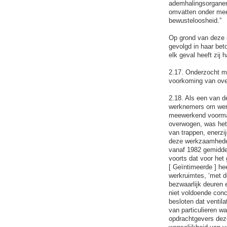
ademhalingsorganen 
omvatten onder meer
bewusteloosheid.”
Op grond van deze in
gevolgd in haar bet
elk geval heeft zij
2.17. Onderzocht mo
voorkoming van over
2.18. Als een van d
werknemers om werkr
meewerkend voorman 
overwogen, was het d
van trappen, enerzi
deze werkzaamheden 
vanaf 1982 gemiddel
voorts dat voor het
[ Geïntimeerde ] hee
werkruimtes, ‘met d
bezwaarlijk deuren 
niet voldoende concr
besloten dat ventil
van particulieren w
opdrachtgevers deze