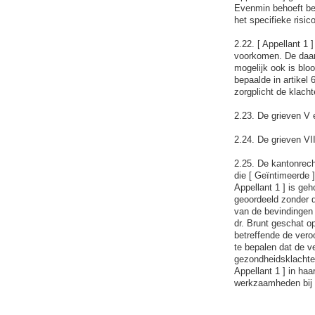
Evenmin behoeft bes
het specifieke risi
2.22. [ Appellant 1
voorkomen. De daart
mogelijk ook is bloo
bepaalde in artikel
zorgplicht de klach
2.23. De grieven V e
2.24. De grieven VI
2.25. De kantonrech
die [ Geïntimeerde 
Appellant 1 ] is ge
geoordeeld zonder d
van de bevindingen 
dr. Brunt geschat o
betreffende de vero
te bepalen dat de v
gezondheidsklachte
Appellant 1 ] in ha
werkzaamheden bij h