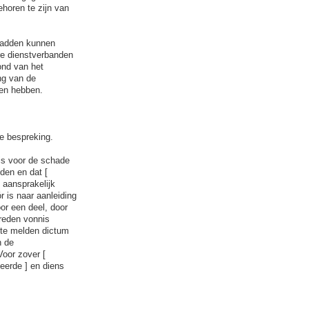
horen te zijn van
 hadden kunnen
re dienstverbanden
ond van het
ng van de
nen hebben.
e bespreking.
 is voor de schade
den en dat [
 aansprakelijk
 is naar aanleiding
or een deel, door
treden vonnis
 te melden dictum
n de
oor zover [
eerde ] en diens