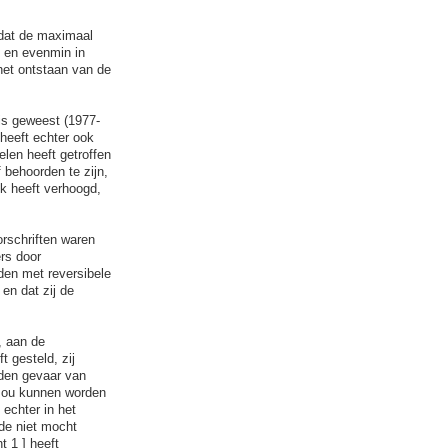
 dat de maximaal
n en evenmin in
het ontstaan van de
 is geweest (1977-
heeft echter ook
elen heeft getroffen
behoorden te zijn,
k heeft verhoogd,
orschriften waren
rs door
uden met reversibele
 en dat zij de
, aan de
 gesteld, zij
nden gevaar van
 zou kunnen worden
echter in het
ode niet mocht
t 1 ] heeft