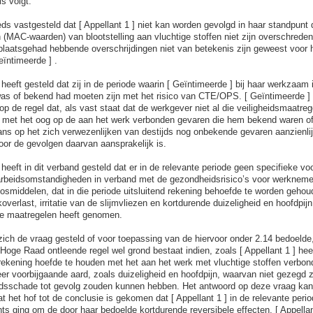
s volgt.
eeds vastgesteld dat [ Appellant 1 ] niet kan worden gevolgd in haar standpunt
 (MAC-waarden) van blootstelling aan vluchtige stoffen niet zijn overschrede
plaatsgehad hebbende overschrijdingen niet van betekenis zijn geweest voor 
ïntimeerde ] .
] heeft gesteld dat zij in de periode waarin [ Geïntimeerde ] bij haar werkzaam
as of bekend had moeten zijn met het risico van CTE/OPS. [ Geïntimeerde ] 
 de regel dat, als vast staat dat de werkgever niet al die veiligheidsmaatreg
 met het oog op de aan het werk verbonden gevaren die hem bekend waren of 
ans op het zich verwezenlijken van destijds nog onbekende gevaren aanzienlij
or de gevolgen daarvan aansprakelijk is.
] heeft in dit verband gesteld dat er in de relevante periode geen specifieke vo
arbeidsomstandigheden in verband met de gezondheidsrisico’s voor werkneme
plosmiddelen, dat in die periode uitsluitend rekening behoefde te worden geho
overlast, irritatie van de slijmvliezen en kortdurende duizeligheid en hoofdpijn
jke maatregelen heeft genomen.
 zich de vraag gesteld of voor toepassing van de hiervoor onder 2.14 bedoelde
oge Raad ontleende regel wel grond bestaat indien, zoals [ Appellant 1 ] heeft
d rekening hoefde te houden met het aan het werk met vluchtige stoffen verbo
r voorbijgaande aard, zoals duizeligheid en hoofdpijn, waarvan niet gezegd
dsschade tot gevolg zouden kunnen hebben. Het antwoord op deze vraag kan 
 het hof tot de conclusie is gekomen dat [ Appellant 1 ] in de relevante peri
ts ging om de door haar bedoelde kortdurende reversibele effecten. [ Appellan