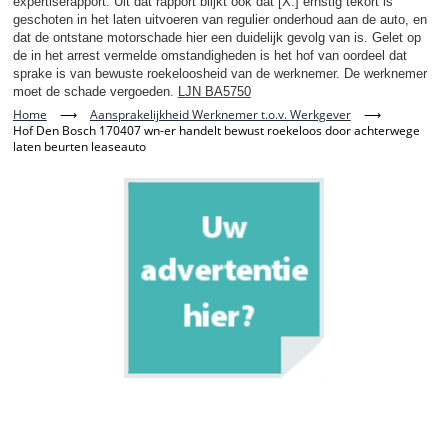
expertiserapport. Uit dat rapport blijkt ook dat [X.] ernstig tekort is
geschoten in het laten uitvoeren van regulier onderhoud aan de auto, en
dat de ontstane motorschade hier een duidelijk gevolg van is. Gelet op
de in het arrest vermelde omstandigheden is het hof van oordeel dat
sprake is van bewuste roekeloosheid van de werknemer. De werknemer
moet de schade vergoeden.
LJN BA5750
Home
⟶
Aansprakelijkheid Werknemer t.o.v. Werkgever
⟶
Hof Den Bosch 170407 wn-er handelt bewust roekeloos door achterwege
laten beurten leaseauto