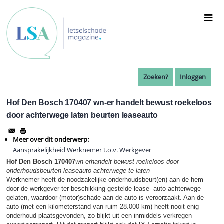
Overslaan
en
naar
de
inhoud
gaan
Zoeken?
Inloggen
Hof Den Bosch 170407 wn-er handelt bewust roekeloos
door achterwege laten beurten leaseauto
Meer over dit onderwerp:
Aansprakelijkheid Werknemer t.o.v. Werkgever
Hof Den Bosch 170407
wn-erhandelt bewust roekeloos door
onderhoudsbeurten leaseauto achterwege te laten
Werknemer heeft de noodzakelijke onderhoudsbeurt(en) aan de hem
door de werkgever ter beschikking gestelde lease- auto achterwege
gelaten, waardoor (motor)schade aan de auto is veroorzaakt. Aan de
auto (met een kilometerstand van ruim 28.000 km) heeft nooit enig
onderhoud plaatsgevonden, zo blijkt uit een inmiddels verkregen