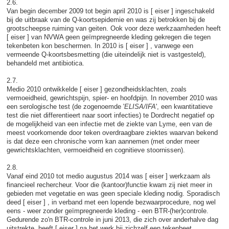
2.6.
Van begin december 2009 tot begin april 2010 is [ eiser ] ingeschakeld
bij de uitbraak van de Q-koortsepidemie en was zij betrokken bij de
grootscheepse ruiming van geiten. Ook voor deze werkzaamheden heeft
[ eiser ] van NVWA geen geïmpregneerde kleding gekregen die tegen
tekenbeten kon beschermen. In 2010 is [ eiser ] , vanwege een
vermeende Q-koortsbesmetting (die uiteindelijk niet is vastgesteld),
behandeld met antibiotica.
2.7.
Medio 2010 ontwikkelde [ eiser ] gezondheidsklachten, zoals
vermoeidheid, gewrichtspijn, spier- en hoofdpijn. In november 2010 was
een serologische test (de zogenoemde '
ELISA/IFA
', een kwantitatieve
test die niet differentieert naar soort infecties) te Dordrecht negatief op
de mogelijkheid van een infectie met de ziekte van Lyme, een van de
meest voorkomende door teken overdraagbare ziektes waarvan bekend
is dat deze een chronische vorm kan aannemen (met onder meer
gewrichtsklachten, vermoeidheid en cognitieve stoornissen).
2.8.
Vanaf eind 2010 tot medio augustus 2014 was [ eiser ] werkzaam als
financieel rechercheur. Voor die (kantoor)functie kwam zij niet meer in
gebieden met vegetatie en was geen speciale kleding nodig. Sporadisch
deed [ eiser ] , in verband met een lopende bezwaarprocedure, nog wel
eens - weer zonder geïmpregneerde kleding - een BTR-(her)controle.
Gedurende zo'n BTR-controle in juni 2013, die zich over anderhalve dag
uitstrekte, heeft [ eiser ] na het werk bij zichzelf een tekenbeet