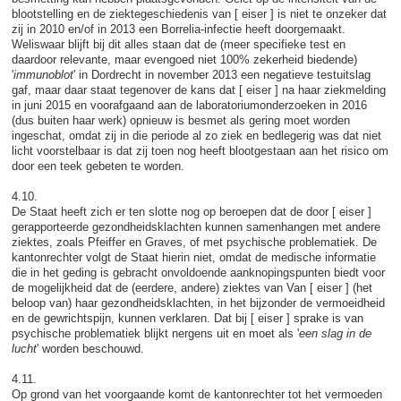
blootstelling en de ziektegeschiedenis van [ eiser ] is niet te onzeker dat
zij in 2010 en/of in 2013 een Borrelia-infectie heeft doorgemaakt.
Weliswaar blijft bij dit alles staan dat de (meer specifieke test en
daardoor relevante, maar evengoed niet 100% zekerheid biedende)
'
immunoblot
' in Dordrecht in november 2013 een negatieve testuitslag
gaf, maar daar staat tegenover de kans dat [ eiser ] na haar ziekmelding
in juni 2015 en voorafgaand aan de laboratoriumonderzoeken in 2016
(dus buiten haar werk) opnieuw is besmet als gering moet worden
ingeschat, omdat zij in die periode al zo ziek en bedlegerig was dat niet
licht voorstelbaar is dat zij toen nog heeft blootgestaan aan het risico om
door een teek gebeten te worden.
4.10.
De Staat heeft zich er ten slotte nog op beroepen dat de door [ eiser ]
gerapporteerde gezondheidsklachten kunnen samenhangen met andere
ziektes, zoals Pfeiffer en Graves, of met psychische problematiek. De
kantonrechter volgt de Staat hierin niet, omdat de medische informatie
die in het geding is gebracht onvoldoende aanknopingspunten biedt voor
de mogelijkheid dat de (eerdere, andere) ziektes van Van [ eiser ] (het
beloop van) haar gezondheidsklachten, in het bijzonder de vermoeidheid
en de gewrichtspijn, kunnen verklaren. Dat bij [ eiser ] sprake is van
psychische problematiek blijkt nergens uit en moet als '
een slag in de
lucht
' worden beschouwd.
4.11.
Op grond van het voorgaande komt de kantonrechter tot het vermoeden