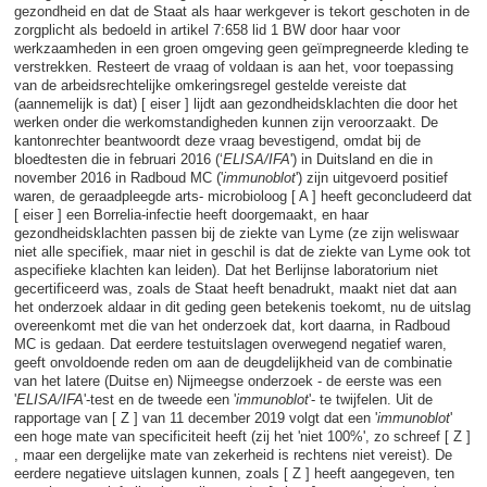
gezondheid en dat de Staat als haar werkgever is tekort geschoten in de
zorgplicht als bedoeld in artikel 7:658 lid 1 BW door haar voor
werkzaamheden in een groen omgeving geen geïmpregneerde kleding te
verstrekken. Resteert de vraag of voldaan is aan het, voor toepassing
van de arbeidsrechtelijke omkeringsregel gestelde vereiste dat
(aannemelijk is dat) [ eiser ] lijdt aan gezondheidsklachten die door het
werken onder die werkomstandigheden kunnen zijn veroorzaakt. De
kantonrechter beantwoordt deze vraag bevestigend, omdat bij de
bloedtesten die in februari 2016 (‘
ELISA/IFA
') in Duitsland en die in
november 2016 in Radboud MC ('
immunoblot
') zijn uitgevoerd positief
waren, de geraadpleegde arts- microbioloog [ A ] heeft geconcludeerd dat
[ eiser ] een Borrelia-infectie heeft doorgemaakt, en haar
gezondheidsklachten passen bij de ziekte van Lyme (ze zijn weliswaar
niet alle specifiek, maar niet in geschil is dat de ziekte van Lyme ook tot
aspecifieke klachten kan leiden). Dat het Berlijnse laboratorium niet
gecertificeerd was, zoals de Staat heeft benadrukt, maakt niet dat aan
het onderzoek aldaar in dit geding geen betekenis toekomt, nu de uitslag
overeenkomt met die van het onderzoek dat, kort daarna, in Radboud
MC is gedaan. Dat eerdere testuitslagen overwegend negatief waren,
geeft onvoldoende reden om aan de deugdelijkheid van de combinatie
van het latere (Duitse en) Nijmeegse onderzoek - de eerste was een
'
ELISA/IFA
'-test en de tweede een '
immunoblot
'- te twijfelen. Uit de
rapportage van [ Z ] van 11 december 2019 volgt dat een '
immunoblot
'
een hoge mate van specificiteit heeft (zij het 'niet 100%', zo schreef [ Z ]
, maar een dergelijke mate van zekerheid is rechtens niet vereist). De
eerdere negatieve uitslagen kunnen, zoals [ Z ] heeft aangegeven, ten