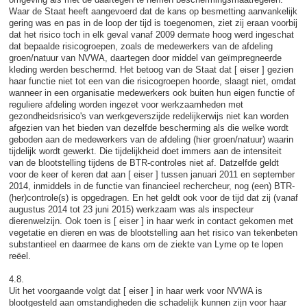
Waar de Staat heeft aangevoerd dat de kans op besmetting aanvankelijk
gering was en pas in de loop der tijd is toegenomen, ziet zij eraan voorbij
dat het risico toch in elk geval vanaf 2009 dermate hoog werd ingeschat
dat bepaalde risicogroepen, zoals de medewerkers van de afdeling
groen/natuur van NVWA, daartegen door middel van geïmpregneerde
kleding werden beschermd. Het betoog van de Staat dat [ eiser ] gezien
haar functie niet tot een van die risicogroepen hoorde, slaagt niet, omdat
wanneer in een organisatie medewerkers ook buiten hun eigen functie of
reguliere afdeling worden ingezet voor werkzaamheden met
gezondheidsrisico's van werkgeverszijde redelijkerwijs niet kan worden
afgezien van het bieden van dezelfde bescherming als die welke wordt
geboden aan de medewerkers van de afdeling (hier groen/natuur) waarin
tijdelijk wordt gewerkt. Die tijdelijkheid doet immers aan de intensiteit
van de blootstelling tijdens de BTR-controles niet af. Datzelfde geldt
voor de keer of keren dat aan [ eiser ] tussen januari 2011 en september
2014, inmiddels in de functie van financieel rechercheur, nog (een) BTR-
(her)controle(s) is opgedragen. En het geldt ook voor de tijd dat zij (vanaf
augustus 2014 tot 23 juni 2015) werkzaam was als inspecteur
dierenwelzijn. Ook toen is [ eiser ] in haar werk in contact gekomen met
vegetatie en dieren en was de blootstelling aan het risico van tekenbeten
substantieel en daarmee de kans om de ziekte van Lyme op te lopen
reëel.
4.8.
Uit het voorgaande volgt dat [ eiser ] in haar werk voor NVWA is
blootgesteld aan omstandigheden die schadelijk kunnen zijn voor haar