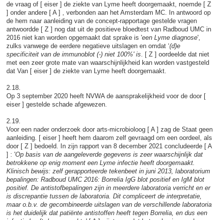
de vraag of [ eiser ] de ziekte van Lyme heeft doorgemaakt, noemde [ Z
] onder andere [ A ] , verbonden aan het Amsterdam MC. In antwoord op
de hem naar aanleiding van de concept-rapportage gestelde vragen
antwoordde [ Z ] nog dat uit de positieve bloedtest van Radboud UMC in
2016 niet kan worden opgemaakt dat sprake is '
een Lyme diagnose
',
zulks vanwege de eerdere negatieve uitslagen en omdat ‘
(d)e
specificiteit van de immunoblot (-) niet 100%' is
. [ Z ] oordeelde dat niet
met een zeer grote mate van waarschijnlijkheid kan worden vastgesteld
dat Van [ eiser ] de ziekte van Lyme heeft doorgemaakt.
2.18.
Op 3 september 2020 heeft NVWA de aansprakelijkheid voor de door [
eiser ] gestelde schade afgewezen.
2.19.
Voor een nader onderzoek door arts-microbioloog [ A ] zag de Staat geen
aanleiding. [ eiser ] heeft hem daarom zelf gevraagd om een oordeel, als
door [ Z ] bedoeld. In zijn rapport van 8 december 2021 concludeerde [ A
] : '
Op basis van de aangeleverde gegevens is zeer waarschijnlijk dat
betrokkene op enig moment een Lyme infectie heeft doorgemaakt.
Klinisch bewijs: zelf gerapporteerde tekenbeet in juni 2013, laboratorium
bepalingen: Radboud UMC 2016: Borrelia IgG blot positief en IgM blot
positief. De antistofbepalingen zijn in meerdere laboratoria verricht en er
is discrepantie tussen de laboratoria. Dit compliceert de interpretatie,
maar o.b.v. de gecombineerde uitslagen van de verschillende laboratoria
is het duidelijk dat patiënte antistoffen heeft tegen Borrelia, en dus een