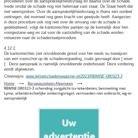
procederen over de aansprakelijkheidsvraag en daarna over de schade,
mede omdat de schade nog niet helemaal vast staat. De Staat heeft dat
niet weersproken. Over de aansprakelijkheidsvraag is thans een oordeel
verkregen, dat evenwel nog geen kracht van gewijsde heeft. Aangezien
in deze procedure ook nog niet over de omvang van de schade is
gedebatteerd, volgt de kantonrechter partijen op de kennelijk door hen
voorgestane weg en zal voor de vaststelling van de schade worden
verwezen naar de schadestaatprocedure.
4.12.2.
De kantonrechter ziet onvoldoende grond voor het reeds nu toewijzen
van een voorschot op de schadevergoeding, zoals gevraagd door [ eiser
] . Deze aanspraak is namelijk onvoldoende onderbouwd. Deze vordering
wordt afgewezen.
Citeerwijze:
www.letselschademagazine.nl/2023/RBMNE-080323-3
Home
⟶
Beroepsziekten Algemeen
⟶
RBMNE 080323-3 schending zorgplicht tzv tekenbeten; besmetting met
Lyme, arbeidsrechtelijke omkeringsregel; vermoeden niet ontkracht; wg-er
aansprakelijk