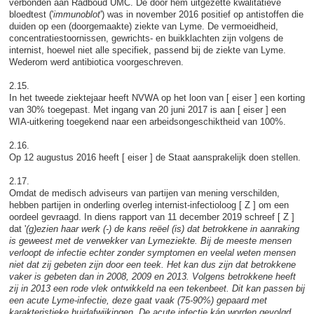
verbonden aan Radboud UMC. De door hem uitgezette kwalitatieve
bloedtest ('
immunoblot
') was in november 2016 positief op antistoffen die
duiden op een (doorgemaakte) ziekte van Lyme. De vermoeidheid,
concentratiestoornissen, gewrichts- en buikklachten zijn volgens de
internist, hoewel niet alle specifiek, passend bij de ziekte van Lyme.
Wederom werd antibiotica voorgeschreven.
2.15.
In het tweede ziektejaar heeft NVWA op het loon van [ eiser ] een korting
van 30% toegepast. Met ingang van 20 juni 2017 is aan [ eiser ] een
WIA-uitkering toegekend naar een arbeidsongeschiktheid van 100%.
2.16.
Op 12 augustus 2016 heeft [ eiser ] de Staat aansprakelijk doen stellen.
2.17.
Omdat de medisch adviseurs van partijen van mening verschilden,
hebben partijen in onderling overleg internist-infectioloog [ Z ] om een
oordeel gevraagd. In diens rapport van 11 december 2019 schreef [ Z ]
dat '
(g)ezien haar werk (-) de kans reëel (is) dat betrokkene in aanraking
is geweest met de verwekker van Lymeziekte. Bij de meeste mensen
verloopt de infectie echter zonder symptomen en veelal weten mensen
niet dat zij gebeten zijn door een teek. Het kan dus zijn dat betrokkene
vaker is gebeten dan in 2008, 2009 en 2013. Volgens betrokkene heeft
zij in 2013 een rode vlek ontwikkeld na een tekenbeet. Dit kan passen bij
een acute Lyme-infectie, deze gaat vaak (75-90%) gepaard met
karakteristieke huidafwijkingen. De acute infectie kán worden gevolgd