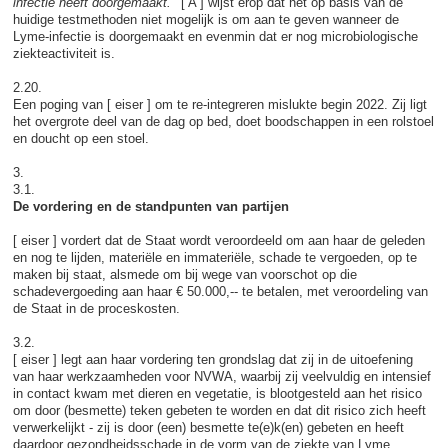
infectie heeft doorgemaakt.
' [ A ] wijst erop dat het op basis van de
huidige testmethoden niet mogelijk is om aan te geven wanneer de
Lyme-infectie is doorgemaakt en evenmin dat er nog microbiologische
ziekteactiviteit is.
2.20.
Een poging van [ eiser ] om te re-integreren mislukte begin 2022. Zij ligt
het overgrote deel van de dag op bed, doet boodschappen in een rolstoel
en doucht op een stoel.
3.
3.1.
De vordering en de standpunten van partijen
[ eiser ] vordert dat de Staat wordt veroordeeld om aan haar de geleden
en nog te lijden, materiële en immateriële, schade te vergoeden, op te
maken bij staat, alsmede om bij wege van voorschot op die
schadevergoeding aan haar € 50.000,-- te betalen, met veroordeling van
de Staat in de proceskosten.
3.2.
[ eiser ] legt aan haar vordering ten grondslag dat zij in de uitoefening
van haar werkzaamheden voor NVWA, waarbij zij veelvuldig en intensief
in contact kwam met dieren en vegetatie, is blootgesteld aan het risico
om door (besmette) teken gebeten te worden en dat dit risico zich heeft
verwerkelijkt - zij is door (een) besmette te(e)k(en) gebeten en heeft
daardoor gezondheidsschade in de vorm van de ziekte van Lyme