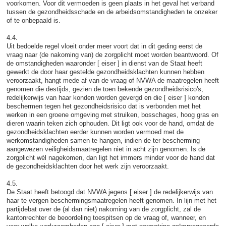
voorkomen. Voor dit vermoeden is geen plaats in het geval het verband
tussen de gezondheidsschade en de arbeidsomstandigheden te onzeker
of te onbepaald is.
4.4.
Uit bedoelde regel vloeit onder meer voort dat in dit geding eerst de
vraag naar (de nakoming van) de zorgplicht moet worden beantwoord. Of
de omstandigheden waaronder [ eiser ] in dienst van de Staat heeft
gewerkt de door haar gestelde gezondheidsklachten kunnen hebben
veroorzaakt, hangt mede af van de vraag of NVWA de maatregelen heeft
genomen die destijds, gezien de toen bekende gezondheidsrisico's,
redelijkerwijs van haar konden worden gevergd en die [ eiser ] konden
beschermen tegen het gezondheidsrisico dat is verbonden met het
werken in een groene omgeving met struiken, bosschages, hoog gras en
dieren waarin teken zich ophouden. Dit ligt ook voor de hand, omdat de
gezondheidsklachten eerder kunnen worden vermoed met de
werkomstandigheden samen te hangen, indien de ter bescherming
aangewezen veiligheidsmaatregelen niet in acht zijn genomen. Is de
zorgplicht wèl nagekomen, dan ligt het immers minder voor de hand dat
de gezondheidsklachten door het werk zijn veroorzaakt.
4.5.
De Staat heeft betoogd dat NVWA jegens [ eiser ] de redelijkerwijs van
haar te vergen beschermingsmaatregelen heeft genomen. In lijn met het
partijdebat over de (al dan niet) nakoming van de zorgplicht, zal de
kantonrechter de beoordeling toespitsen op de vraag of, wanneer, en