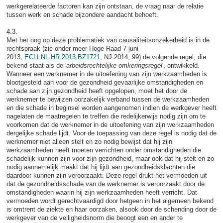
werkgerelateerde factoren kan zijn ontstaan, de vraag naar de relatie
tussen werk en schade bijzondere aandacht behoeft.
4.3.
Met het oog op deze problematiek van causaliteitsonzekerheid is in de
rechtspraak (zie onder meer Hoge Raad 7 juni
2013,
ECLI:NL:HR:2013:BZ1721
, NJ 2014, 99) de volgende regel, die
bekend staat als de '
arbeidsrechtelijke omkeringsregel
', ontwikkeld.
Wanneer een werknemer in de uitoefening van zijn werkzaamheden is
blootgesteld aan voor de gezondheid gevaarlijke omstandigheden en
schade aan zijn gezondheid heeft opgelopen, moet het door de
werknemer te bewijzen oorzakelijk verband tussen de werkzaamheden
en die schade in beginsel worden aangenomen indien de werkgever heeft
nagelaten de maatregelen te treffen die redelijkerwijs nodig zijn om te
voorkomen dat de werknemer in de uitoefening van zijn werkzaamheden
dergelijke schade lijdt. Voor de toepassing van deze regel is nodig dat de
werknemer niet alleen stelt en zo nodig bewijst dat hij zijn
werkzaamheden heeft moeten verrichten onder omstandigheden die
schadelijk kunnen zijn voor zijn gezondheid, maar ook dat hij stelt en zo
nodig aannemelijk maakt dat hij lijdt aan gezondheidsklachten die
daardoor kunnen zijn veroorzaakt. Deze regel drukt het vermoeden uit
dat de gezondheidsschade van de werknemer is veroorzaakt door de
omstandigheden waarin hij zijn werkzaamheden heeft verricht. Dat
vermoeden wordt gerechtvaardigd door hetgeen in het algemeen bekend
is omtrent de ziekte en haar oorzaken, alsook door de schending door de
werkgever van de veiligheidsnorm die beoogt een en ander te