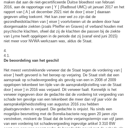
maken dat aan de niet-gecertificeerde Duitse bloedtest van februari
2016, aan de rapportage van [ Y ] (Radboud UMC) uit januari 2017 en het
rapport van [ A ] uit december 2021 niet de door [ eiser ] daaraan
gegeven uitleg toekomt. Het kan zeer wel zo zijn dat de
gezondheidsklachten van [ eiser ] voortvloeien uit de andere door haar
doorgemaakte ziekten (zoals Pfeiffer en Graves) of verband houden met
psychische klachten, ofwel dat zij de klachten die passen bij de ziekte
van Lyme heeft opgelopen in de periode dat zij (vanaf eind juni 2015)
niet meer voor NVWA werkzaam was, aldus de Staat.
4.
4.1.
De beoordeling van het geschil
Het meest verstrekkende verweer dat de Staat tegen de vordering van [
eiser ] heeft gevoerd is het beroep op verjaring. De Staat stelt dat een
aanspraak op schadevergoeding als gevolg van een in 2008 of 2009
opgelopen tekenbeet ten tijde van de aansprakelijkstelling van de Staat
door [ eiser ] in 2016 was verjaard. Dit verweer faalt. Kennelijk is het
verweer ingegeven door de gedachte dat de vordering tot vergoeding van
schade ten gevolge van een tekenbeet die meer dan vijf jaar vóór de
aansprakelijkheidsstelling van augustus 2016 zou hebben
plaatsgevonden is verjaard. Die gedachte is onjuist. Nu sinds een
mogelijke besmetting met de Borrelia-bacterie nog geen 20 jaren zijn
verstreken, miskent de Staat dat de korte verjaringstermijn van vijf jaren
van een vordering tot schadevergoeding ingevolge artikel 3:310 BW