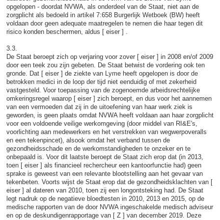
opgelopen - doordat NVWA, als onderdeel van de Staat, niet aan de
zorgplicht als bedoeld in artikel 7:658 Burgerlijk Wetboek (BW) heeft
voldaan door geen adequate maatregelen te nemen die haar tegen dit
risico konden beschermen, aldus [ eiser ] .
3.3.
De Staat beroept zich op verjaring voor zover [ eiser ] in 2008 en/of 2009
door een teek zou zijn gebeten. De Staat betwist de vordering ook ten
gronde. Dat [ eiser ] de ziekte van Lyme heeft opgelopen is door de
betrokken medici in de loop der tijd niet eenduidig of met zekerheid
vastgesteld. Voor toepassing van de zogenoemde arbeidsrechtelijke
omkeringsregel waarop [ eiser ] zich beroept, en dus voor het aannemen
van een vermoeden dat zij in de uitoefening van haar werk ziek is
geworden, is geen plaats omdat NVWA heeft voldaan aan haar zorgplicht
voor een voldoende veilige werkomgeving (door middel van RI&E's,
voorlichting aan medewerkers en het verstrekken van wegwerpoveralls
en een tekenpincet), alsook omdat het verband tussen de
gezondheidsschade en de werkomstandigheden te onzeker en te
onbepaald is. Voor dit laatste beroept de Staat zich erop dat (in 2013,
toen [ eiser ] als financieel rechercheur een kantoorfunctie had) geen
sprake is geweest van een relevante blootstelling aan het gevaar van
tekenbeten. Voorts wijst de Staat erop dat de gezondheidsklachten van [
eiser ] al dateren van 2010, toen zij een longontsteking had. De Staat
legt nadruk op de negatieve bloedtesten in 2010, 2013 en 2015, op de
medische rapporten van de door NVWA ingeschakelde medisch adviseur
en op de deskundigenrapportage van [ Z ] van december 2019. Deze