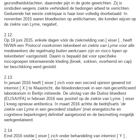
gezondheidsklachten, daaronder pijn in de grote gewrichten. Zij is
sindsdien wegens ziekte verhinderd de bedongen arbeid te verrichten.
Gedurende het eerste ziektejaar is haar loon volledig doorbetaald. In
november 2015 waren bloedtesten op antilichamen, die konden wijzen op
de ziekte van Lyme, negatief,
2.12.
Op 19 juni 2015, enkele dagen vóór de ziekmelding van [ eiser ] , heeft
NVWA een '
Protocol voorkomen tekenbeet en ziekte van Lyme voor alle
medewerkers die regelmatig buiten werkzaam zijn en risico lopen op
tekenbeten
' vastgesteld. Daarin is bepaald dat voor specifieke
risicogroepen tekenwerende kleding (broek, sokken, overhemd en cap)
ter beschikking werd gesteld.
2.13.
In januari 2016 heeft [ eiser ] zich voor een second opinion gewend tot
internist [ X ] te Maastricht, die bloedonderzoek in een niet-gecertificeerd
laboratorium in Berlijn initieerde. De uitslag van die Duitse bloedtest
(ELISA/IFA) in februari 2016 was positief op de ziekte van Lyme. [ eiser
] kreeg opnieuw antibiotica. In maart 2016 achtte de bedrijfsarts ‘
de
ziekte van Lyme in een gevorderd stadium
' (met energetische en
cognitieve beperkingen) definitief aangetoond en de besmetting mogelijk
werkgerelateerd.
2.14.
Eind 2016 stelde [ eiser ] zich onder behandeling van internist [ Y ] ,