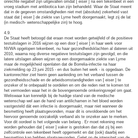
onrechte negatief zijn uitgevallen omdat [ eiser ] na een tekenbeet in een
vroeg stadium met antibiotica kan zijn behandeld. Waar de Staat meent
dat in de gegeven omstandigheden niet met (absolute) zekerheid vast
staat dat [ eiser ] de ziekte van Lyme heeft doorgemaakt, legt zij de lat
(in medisch- wetenschappelijke zin) te hoog.
4.9.
De Staat heeft betoogd dat eraan moet worden getwijfeld of de positieve
testuitslagen in 2016 wijzen op een door [ eiser ] in haar werk voor
NVWA opgelopen tekenbeet, nu haar gezondheidsklachten al dateren uit
2010, waarna nog diverse negatieve testuitslagen zijn gevolgd, en die
latere uitslagen alleen wijzen op een doorgemaakte ziekte van Lyme
maar de mogelijkheid openlaten dat de Borrelia-infectie na haar
ziekmelding op 23 juni 2015 - en dus buiten het werk - is opgedaan. De
kantonrechter ziet hierin geen aanleiding om het verband tussen de
gezondheidsschade en de arbeidsomstandigheden van [ eiser ] te
onzeker of te onbepaald te oordelen en om die reden niet te komen tot
het vermoeden waar het in de bovengenoemde omkeringsregel om gaat.
Weliswaar kan kennelijk bij de huidige stand van de medische
wetenschap wel aan de hand van antilichamen in het bloed worden
vastgesteld dát een infectie is doorgemaakt, maar niet wanneer de
besmetting heeft plaatsgevonden, maar dit is onvoldoende om het
hiervoor genoemde oorzakelijk verband als te onzeker aan te merken.
Voor dit oordeel is het volgende van belang . Er moet rekening mee
worden gehouden dat [ eiser ] vaker is gestoken dan dat zij bij een
zelfcontrole een tekenbeet heeft opgemerkt en dat (ook) daarbij een
besmetting kan hebben plaatsgevonden. Gelet op de intensiteit van de