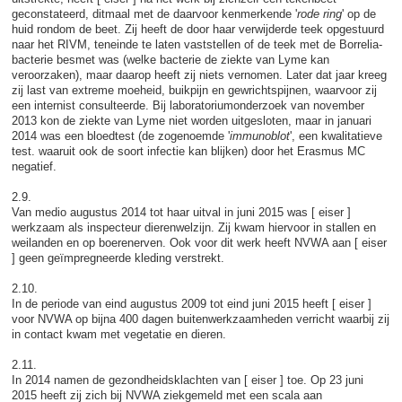
geconstateerd, ditmaal met de daarvoor kenmerkende '
rode ring
' op de
huid rondom de beet. Zij heeft de door haar verwijderde teek opgestuurd
naar het RIVM, teneinde te laten vaststellen of de teek met de Borrelia-
bacterie besmet was (welke bacterie de ziekte van Lyme kan
veroorzaken), maar daarop heeft zij niets vernomen. Later dat jaar kreeg
zij last van extreme moeheid, buikpijn en gewrichtspijnen, waarvoor zij
een internist consulteerde. Bij laboratoriumonderzoek van november
2013 kon de ziekte van Lyme niet worden uitgesloten, maar in januari
2014 was een bloedtest (de zogenoemde '
immunoblot
', een kwalitatieve
test. waaruit ook de soort infectie kan blijken) door het Erasmus MC
negatief.
2.9.
Van medio augustus 2014 tot haar uitval in juni 2015 was [ eiser ]
werkzaam als inspecteur dierenwelzijn. Zij kwam hiervoor in stallen en
weilanden en op boerenerven. Ook voor dit werk heeft NVWA aan [ eiser
] geen geïmpregneerde kleding verstrekt.
2.10.
In de periode van eind augustus 2009 tot eind juni 2015 heeft [ eiser ]
voor NVWA op bijna 400 dagen buitenwerkzaamheden verricht waarbij zij
in contact kwam met vegetatie en dieren.
2.11.
In 2014 namen de gezondheidsklachten van [ eiser ] toe. Op 23 juni
2015 heeft zij zich bij NVWA ziekgemeld met een scala aan