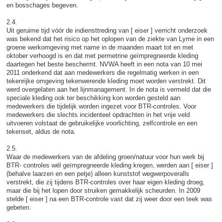
en bosschages begeven.
2.4.
Uit geruime tijd vóór de indiensttreding van [ eiser ] verricht onderzoek
was bekend dat het risico op het oplopen van de ziekte van Lyme in een
groene werkomgeving met name in de maanden maart tot en met
oktober verhoogd is en dat met permetrine geïmpregneerde kleding
daartegen het beste beschermt. NVWA heeft in een nota van 10 mei
2011 onderkend dat aan medewerkers die regelmatig werken in een
tekenrijke omgeving tekenwerende kleding moet worden verstrekt. Dit
werd overgelaten aan het lijnmanagement. In de nota is vermeld dat die
speciale kleding ook ter beschikking kon worden gesteld aan
medewerkers die tijdelijk worden ingezet voor BTR-controles. Voor
medewerkers die slechts incidenteel opdrachten in het vrije veld
uitvoeren volstaat de gebruikelijke voorlichting, zelfcontrole en een
tekenset, aldus de nota.
2.5.
Waar de medewerkers van de afdeling groen/natuur voor hun werk bij
BTR- controles wél geïmpregneerde kleding kregen, werden aan [ eiser ]
(behalve laarzen en een petje) alleen kunststof wegwerpoveralls
verstrekt, die zij tijdens BTR-controles over haar eigen kleding droeg,
maar die bij het lopen door struiken gemakkelijk scheurden. In 2009
stelde [ eiser ] na een BTR-controle vast dat zij weer door een teek was
gebeten.