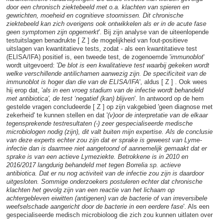
door een chronisch ziektebeeld met o.a. klachten van spieren en
gewrichten, moeheid en cognitieve stoornissen. Dit chronische
ziektebeeld kan zich overigens ook ontwikkelen als er in de acute fase
geen symptomen zijn opgemerkt
'. Bij zijn analyse van de uiteenlopende
testuitslagen benadrukte [ Z ] de mogelijkheid van fout-positieve
uitslagen van kwantitatieve tests, zodat - als een kwantitatieve test
(ELISA/IFA) positief is, een tweede test, de zogenoemde '
immunoblot
'
wordt uitgevoerd: '
De blot is een kwalitatieve test waarbij gekeken wordt
welke verschillende antilichamen aanwezig zijn. De specificiteit van de
immunoblot is hoger dan die van de ELISA/IFA
', aldus [ Z ] . Ook wees
hij erop dat, '
als in een vroeg stadium van de infectie wordt behandeld
met antibiotica', de test ‘negatief (kan) blijven
'. In antwoord op de hem
gestelde vragen concludeerde [ Z ] op zijn vakgebied 'geen diagnose met
zekerheid' te kunnen stellen en dat '
(v)oor de interpretatie van de elkaar
tegensprekende testresultaten (-) zeer gespecialiseerde medische
microbiologen nodig (zijn), dit valt buiten mijn expertise. Als de conclusie
van deze experts echter zou zijn dat er sprake is geweest van Lyme-
infectie dan is daarmee niet aangetoond of aannemelijk gemaakt dat er
sprake is van een actieve Lymeziekte. Betrokkene is in 2010 en
2016/2017 langdurig behandeld met tegen Borrelia sp. actieve
antibiotica. Dat er nu nog activiteit van de infectie zou zijn is daardoor
uitgesloten. Sommige onderzoekers postuleren echter dat chronische
klachten het gevolg zijn van een reactie van het lichaam op
achtergebleven eiwitten (antigenen) van de bacterie of van irreversibele
weefselschade aangericht door de bacterie in een eerdere fase
'. Als een
gespecialiseerde medisch microbioloog die zich zou kunnen uitlaten over