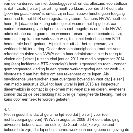
van de kantonrechter niet doorslaggevend, omdat alleszins voorstelbaar
is dat - zoals [ eiser ] ter zitting heeft verklaard voor die BTR-controle
'
geen tijd geschreven
' is omdat zij in haar nieuwe functie geen toegang
meer had tot het BTR-urenregistratiesysteem. Namens NVWA heeft de
heer [ B ] daarop ter zitting uiteengezet waarom het bij gebrek aan
nadere precisering van tijd en plaats niet mogelijk is om in de NVWA-
administratie na te gaan of en wanneer [ eiser ] , in de periode dat zij
normaliter op kantoor werkzaam was, toch incidenteel nog een BTR-
hercontrole heeft gedaan. Hij sluit niet uit dat het is gebeurd, zo
verklaarde hij ter zitting. Onder deze omstandigheden komt het voor
rekening en risico van NVWA dat in haar administratie niet is terug te
vinden dat [ eiser ] tussen eind januari 2011 en medio september 2014
nog (een) incidentele BTR-controle(s) heeft uitgevoerd en toen - zonder
geïmpregneerde kleding in een groene werkomgeving aan het werk - is
blootgesteld aan het risico om een tekenbeet op te lopen. Als
onvoldoende weersproken staat overigens bovendien vast dat [ eiser ]
van medio augustus 2014 tot haar uitval in juni 2015 als inspecteur
dierenwelzijn in contact is gekomen met vegetatie en dieren, eveneens
zonder dat zij de beschikking had over geïmpregneerde kleding, met de
kans door een teek te worden gebeten.
4.7.
Niet in geschil is dat al geruime tijd voordat [ eiser ] voor (de
rechtsvoorganger van) NVWA in augustus 2009 BTR-controles ging
uitvoeren, bekend was, en ook bij de Staat redelijkerwijs bekend
behoorde te zijn, dat bij onbeschermd werken in een groene omgeving de