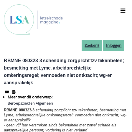
Overslaan
en
naar
de
inhoud
gaan
Zoeken?
Inloggen
RBMNE 080323-3 schending zorgplicht tzv tekenbeten;
besmetting met Lyme, arbeidsrechtelijke
omkeringsregel; vermoeden niet ontkracht; wg-er
aansprakelijk
Meer over dit onderwerp:
Beroepsziekten Algemeen
RBMNE 080323-3
schending zorgplicht tzv tekenbeten; besmetting met
Lyme, arbeidsrechtelijke omkeringsregel; vermoeden niet ontkracht; wg-
er aansprakelijk
- geen vijf jaar verstreken sinds bekendheid met zowel schade als
aansprakelijke persoon; vordering is niet verjaard