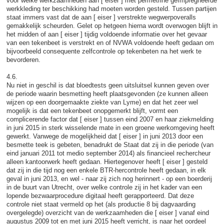
voor welke werkzaamheden aan [ eiser ] met permetrine geïmpregneerde
werkkleding ter beschikking had moeten worden gesteld. Tussen partijen
staat immers vast dat de aan [ eiser ] verstrekte wegwerpoveralls
gemakkelijk scheurden. Gelet op hetgeen hierna wordt overwogen blijft in
het midden of aan [ eiser ] tijdig voldoende informatie over het gevaar
van een tekenbeet is verstrekt en of NVWA voldoende heeft gedaan om
bijvoorbeeld consequente zelfcontrole op tekenbeten na het werk te
bevorderen.
4.6.
Nu niet in geschil is dat bloedtests geen uitsluitsel kunnen geven over
de periode waarin besmetting heeft plaatsgevonden (ze kunnen alleen
wijzen op een doorgemaakte ziekte van Lyme) en dat het zeer wel
mogelijk is dat een tekenbeet onopgemerkt blijft, vormt een
complicerende factor dat [ eiser ] tussen eind 2007 en haar ziekmelding
in juni 2015 in sterk wisselende mate in een groene werkomgeving heeft
gewerkt. Vanwege de mogelijkheid dat [ eiser ] in juni 2013 door een
besmette teek is gebeten, benadrukt de Staat dat zij in die periode (van
eind januari 2011 tot medio september 2014) als financieel rechercheur
alleen kantoorwerk heeft gedaan. Hiertegenover heeft [ eiser ] gesteld
dat zij in die tijd nog een enkele BTR-hercontrole heeft gedaan, in elk
geval in juni 2013, en wel - naar zij zich nog herinnert - op een boerderij
in de buurt van Utrecht, over welke controle zij in het kader van een
lopende bezwaarprocedure digitaal heeft gerapporteerd. Dat deze
controle niet staat vermeld op het (als productie 8 bij dagvaarding
overgelegde) overzicht van de werkzaamheden die [ eiser ] vanaf eind
augustus 2009 tot en met juni 2015 heeft verricht, is naar het oordeel