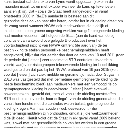
kans bestaat dat de ziekte van Lyme wordt opgedaan (zeker in de
maanden maart tot en met oktober wanneer de kans op tekenbeten
aanzienlijk is). Dat - zoals de Staat heeft aangevoerd - al vanaf
omstreeks 2000 in RI&E's aandacht is besteed aan dit
gezondheidsrisico kan haar niet baten, omdat het in dit geding draait om
de vraag vanaf wanneer NVWA ook medewerkers die tijdelijk of
incidenteel in een groene omgeving werkten van geïmpregneerde kleding
had moeten voorzien. Uit hetgeen de Staat (aan de hand van de bij
conclusie van antwoord overgelegde B-producties) over het
voortschrijdend inzicht van NVWA omtrent (de aard van) de ter
beschikking te stellen persoonlijke beschermingsmiddelen heeft
aangevoerd, blijkt dat niet eerder dan door de nota van 10 mei 2011 (toen
de periode dat [ eiser ] zeer regelmatig BTR-controles uitvoerde al
voorbij was) voor risicogroepen tekenwerende kleding ter beschikking
werd gesteld en dat pas bij het NVWA-protocol van 19 juni 2015 (kort
voordat [ eiser ] zich ziek meldde en geruime tijd nadat door Stigas in
2013 was vastgesteld dat met permetrine geïmpregneerde kleding de
beste bescherming biedt) aan medewerkers met een verhoogd risico
geïmpregneerde kleding is geadviseerd. [ eiser ] heeft evenwel -
onweersproken - gesteld dat, toen zij vanuit de afdeling meststoffen
BTR-controles uitvoerde, haar collega's van de afdeling groen/natuur die
vanuit hun functie met die controles waren belast, geïmpregneerde
kleding kregen. Aan haar zouden - ook desverzocht - die
beschermingsmiddelen zijn onthouden, omdat zij die werkzaamheden
tijdelijk deed. Hieruit volgt dat de Staat in elk geval vanaf 2009 bekend
was, zowel met het gezondheidsrisico van het werken in een groene
omgeving als met de daartegen te nemen beschermingsmaatregelen.