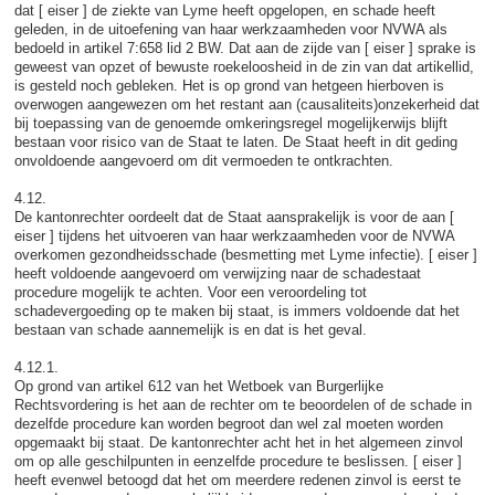
dat [ eiser ] de ziekte van Lyme heeft opgelopen, en schade heeft
geleden, in de uitoefening van haar werkzaamheden voor NVWA als
bedoeld in artikel 7:658 lid 2 BW. Dat aan de zijde van [ eiser ] sprake is
geweest van opzet of bewuste roekeloosheid in de zin van dat artikellid,
is gesteld noch gebleken. Het is op grond van hetgeen hierboven is
overwogen aangewezen om het restant aan (causaliteits)onzekerheid dat
bij toepassing van de genoemde omkeringsregel mogelijkerwijs blijft
bestaan voor risico van de Staat te laten. De Staat heeft in dit geding
onvoldoende aangevoerd om dit vermoeden te ontkrachten.
4.12.
De kantonrechter oordeelt dat de Staat aansprakelijk is voor de aan [
eiser ] tijdens het uitvoeren van haar werkzaamheden voor de NVWA
overkomen gezondheidsschade (besmetting met Lyme infectie). [ eiser ]
heeft voldoende aangevoerd om verwijzing naar de schadestaat
procedure mogelijk te achten. Voor een veroordeling tot
schadevergoeding op te maken bij staat, is immers voldoende dat het
bestaan van schade aannemelijk is en dat is het geval.
4.12.1.
Op grond van artikel 612 van het Wetboek van Burgerlijke
Rechtsvordering is het aan de rechter om te beoordelen of de schade in
dezelfde procedure kan worden begroot dan wel zal moeten worden
opgemaakt bij staat. De kantonrechter acht het in het algemeen zinvol
om op alle geschilpunten in eenzelfde procedure te beslissen. [ eiser ]
heeft evenwel betoogd dat het om meerdere redenen zinvol is eerst te