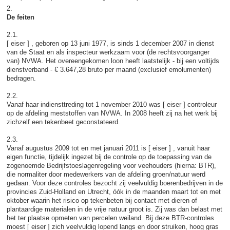
2.
De feiten
2.1.
[ eiser ] , geboren op 13 juni 1977, is sinds 1 december 2007 in dienst
van de Staat en als inspecteur werkzaam voor (de rechtsvoorganger
van) NVWA. Het overeengekomen loon heeft laatstelijk - bij een voltijds
dienstverband - € 3.647,28 bruto per maand (exclusief emolumenten)
bedragen.
2.2.
Vanaf haar indiensttreding tot 1 november 2010 was [ eiser ] controleur
op de afdeling meststoffen van NVWA. In 2008 heeft zij na het werk bij
zichzelf een tekenbeet geconstateerd.
2.3.
Vanaf augustus 2009 tot en met januari 2011 is [ eiser ] , vanuit haar
eigen functie, tijdelijk ingezet bij de controle op de toepassing van de
zogenoemde Bedrijfstoeslagenregeling voor veehouders (hierna: BTR),
die normaliter door medewerkers van de afdeling groen/natuur werd
gedaan. Voor deze controles bezocht zij veelvuldig boerenbedrijven in de
provincies Zuid-Holland en Utrecht, óók in de maanden maart tot en met
oktober waarin het risico op tekenbeten bij contact met dieren of
plantaardige materialen in de vrije natuur groot is. Zij was dan belast met
het ter plaatse opmeten van percelen weiland. Bij deze BTR-controles
moest [ eiser ] zich veelvuldig lopend langs en door struiken, hoog gras