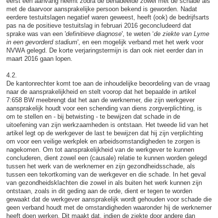
eerst een aanvang neemt zodra de benadeelde zowel met de schade als
met de daarvoor aansprakelijke persoon bekend is geworden. Nadat
eerdere testuitslagen negatief waren geweest, heeft (ook) de bedrijfsarts
pas na de positieve testuitslag in februari 2016 geconcludeerd dat
sprake was van een '
definitieve diagnose
', te weten ‘
de ziekte van Lyme
in een gevorderd stadium
', en een mogelijk verband met het werk voor
NVWA gelegd. De korte verjaringstermijn is dan ook niet eerder dan in
maart 2016 gaan lopen.
4.2.
De kantonrechter komt toe aan de inhoudelijke beoordeling van de vraag
naar de aansprakelijkheid en stelt voorop dat het bepaalde in artikel
7:658 BW meebrengt dat het aan de werknemer, die zijn werkgever
aansprakelijk houdt voor een schending van diens zorgverplichting, is
om te stellen en - bij betwisting - te bewijzen dat schade in de
uitoefening van zijn werkzaamheden is ontstaan. Het tweede lid van het
artikel legt op de werkgever de last te bewijzen dat hij zijn verplichting
om voor een veilige werkplek en arbeidsomstandigheden te zorgen is
nagekomen. Om tot aansprakelijkheid van de werkgever te kunnen
concluderen, dient zowel een (causale) relatie te kunnen worden gelegd
tussen het werk van de werknemer en zijn gezondheidsschade, als
tussen een tekortkoming van de werkgever en die schade. In het geval
van gezondheidsklachten die zowel in als buiten het werk kunnen zijn
ontstaan, zoals in dit geding aan de orde, dient er tegen te worden
gewaakt dat de werkgever aansprakelijk wordt gehouden voor schade die
geen verband houdt met de omstandigheden waaronder hij de werknemer
heeft doen werken. Dit maakt dat, indien de ziekte door andere dan