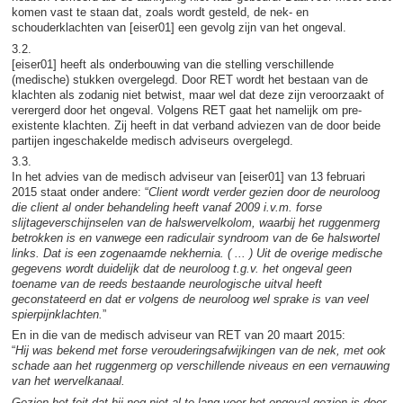
komen vast te staan dat, zoals wordt gesteld, de nek- en
schouderklachten van [eiser01] een gevolg zijn van het ongeval.
3.2.
[eiser01] heeft als onderbouwing van die stelling verschillende
(medische) stukken overgelegd. Door RET wordt het bestaan van de
klachten als zodanig niet betwist, maar wel dat deze zijn veroorzaakt of
verergerd door het ongeval. Volgens RET gaat het namelijk om pre-
existente klachten. Zij heeft in dat verband adviezen van de door beide
partijen ingeschakelde medisch adviseurs overgelegd.
3.3.
In het advies van de medisch adviseur van [eiser01] van 13 februari
2015 staat onder andere: “
Client wordt verder gezien door de neuroloog
die client al onder behandeling heeft vanaf 2009 i.v.m. forse
slijtageverschijnselen van de halswervelkolom, waarbij het ruggenmerg
betrokken is en vanwege een radiculair syndroom van de 6e halswortel
links. Dat is een zogenaamde nekhernia. ( ... ) Uit de overige medische
gegevens wordt duidelijk dat de neuroloog t.g.v. het ongeval geen
toename van de reeds bestaande neurologische uitval heeft
geconstateerd en dat er volgens de neuroloog wel sprake is van veel
spierpijnklachten.
”
En in die van de medisch adviseur van RET van 20 maart 2015:
“
Hij was bekend met forse verouderingsafwijkingen van de nek, met ook
schade aan
het ruggenmerg op verschillende niveaus en een vernauwing
van het wervelkanaal.
Gezien het feit dat hij nog niet al te lang voor het ongeval gezien is door