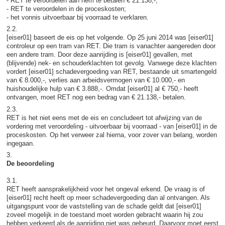
- RET te veroordelen aan hem te betalen € 21.138,-;
- RET te veroordelen in de proceskosten;
- het vonnis uitvoerbaar bij voorraad te verklaren.
2.2.
[eiser01] baseert de eis op het volgende. Op 25 juni 2014 was [eiser01]
controleur op een tram van RET. Die tram is vanachter aangereden door
een andere tram. Door deze aanrijding is [eiser01] gevallen, met
(blijvende) nek- en schouderklachten tot gevolg. Vanwege deze klachten
vordert [eiser01] schadevergoeding van RET, bestaande uit smartengeld
van € 8.000,-, verlies aan arbeidsvermogen van € 10.000,- en
huishoudelijke hulp van € 3.888,-. Omdat [eiser01] al € 750,- heeft
ontvangen, moet RET nog een bedrag van € 21.138,- betalen.
2.3.
RET is het niet eens met de eis en concludeert tot afwijzing van de
vordering met veroordeling - uitvoerbaar bij voorraad - van [eiser01] in de
proceskosten. Op het verweer zal hierna, voor zover van belang, worden
ingegaan.
3.
De beoordeling
3.1.
RET heeft aansprakelijkheid voor het ongeval erkend. De vraag is of
[eiser01] recht heeft op meer schadevergoeding dan al ontvangen. Als
uitgangspunt voor de vaststelling van de schade geldt dat [eiser01]
zoveel mogelijk in de toestand moet worden gebracht waarin hij zou
hebben verkeerd als de aanrijding niet was gebeurd. Daarvoor moet eerst