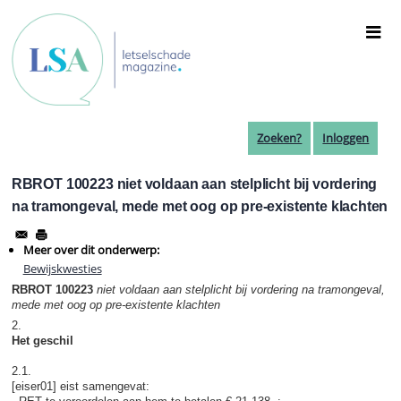
Overslaan
en
naar
de
inhoud
gaan
Zoeken?
Inloggen
RBROT 100223 niet voldaan aan stelplicht bij vordering
na tramongeval, mede met oog op pre-existente klachten
Meer over dit onderwerp:
Bewijskwesties
RBROT 100223
niet voldaan aan stelplicht bij vordering na tramongeval,
mede met oog op pre-existente klachten
2.
Het geschil
2.1.
[eiser01] eist samengevat: