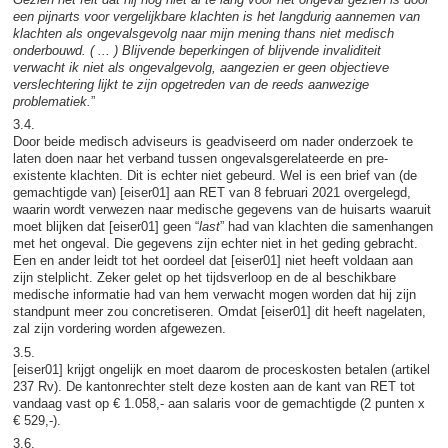
een pijnarts
voor vergelijkbare klachten is het langdurig aannemen van
klachten als ongevalsgevolg
naar mijn mening thans niet medisch
onderbouwd. ( ... ) Blijvende beperkingen of blijvende invaliditeit
verwacht ik niet als ongevalgevolg, aangezien er geen objectieve
verslechtering lijkt te zijn opgetreden van de reeds aanwezige
problematiek.
”
3.4.
Door beide medisch adviseurs is geadviseerd om nader onderzoek te
laten doen naar het verband tussen ongevalsgerelateerde en pre-
existente klachten. Dit is echter niet gebeurd. Wel is een brief van (de
gemachtigde van) [eiser01] aan RET van 8 februari 2021 overgelegd,
waarin wordt verwezen naar medische gegevens van de huisarts waaruit
moet blijken dat [eiser01] geen “
last
” had van klachten die samenhangen
met het ongeval. Die gegevens zijn echter niet in het geding gebracht.
Een en ander leidt tot het oordeel dat [eiser01] niet heeft voldaan aan
zijn stelplicht. Zeker gelet op het tijdsverloop en de al beschikbare
medische informatie had van hem verwacht mogen worden dat hij zijn
standpunt meer zou concretiseren. Omdat [eiser01] dit heeft nagelaten,
zal zijn vordering worden afgewezen.
3.5.
[eiser01] krijgt ongelijk en moet daarom de proceskosten betalen (artikel
237 Rv). De kantonrechter stelt deze kosten aan de kant van RET tot
vandaag vast op € 1.058,- aan salaris voor de gemachtigde (2 punten x
€ 529,-).
3.6.