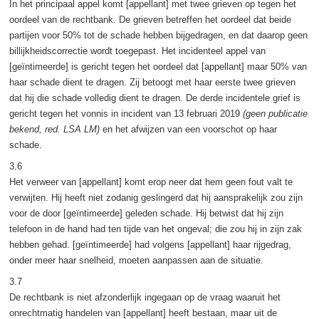
In het principaal appel komt [appellant] met twee grieven op tegen het
oordeel van de rechtbank. De grieven betreffen het oordeel dat beide
partijen voor 50% tot de schade hebben bijgedragen, en dat daarop geen
billijkheidscorrectie wordt toegepast. Het incidenteel appel van
[geïntimeerde] is gericht tegen het oordeel dat [appellant] maar 50% van
haar schade dient te dragen. Zij betoogt met haar eerste twee grieven
dat hij die schade volledig dient te dragen. De derde incidentele grief is
gericht tegen het vonnis in incident van 13 februari 2019
(geen publicatie
bekend, red. LSA LM)
en het afwijzen van een voorschot op haar
schade.
3.6
Het verweer van [appellant] komt erop neer dat hem geen fout valt te
verwijten. Hij heeft niet zodanig geslingerd dat hij aansprakelijk zou zijn
voor de door [geïntimeerde] geleden schade. Hij betwist dat hij zijn
telefoon in de hand had ten tijde van het ongeval; die zou hij in zijn zak
hebben gehad. [geïntimeerde] had volgens [appellant] haar rijgedrag,
onder meer haar snelheid, moeten aanpassen aan de situatie.
3.7
De rechtbank is niet afzonderlijk ingegaan op de vraag waaruit het
onrechtmatig handelen van [appellant] heeft bestaan, maar uit de