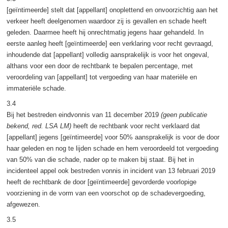
[geïntimeerde] stelt dat [appellant] onoplettend en onvoorzichtig aan het
verkeer heeft deelgenomen waardoor zij is gevallen en schade heeft
geleden. Daarmee heeft hij onrechtmatig jegens haar gehandeld. In
eerste aanleg heeft [geïntimeerde] een verklaring voor recht gevraagd,
inhoudende dat [appellant] volledig aansprakelijk is voor het ongeval,
althans voor een door de rechtbank te bepalen percentage, met
veroordeling van [appellant] tot vergoeding van haar materiële en
immateriële schade.
3.4
Bij het bestreden eindvonnis van 11 december 2019
(geen publicatie
bekend, red. LSA LM)
heeft de rechtbank voor recht verklaard dat
[appellant] jegens [geïntimeerde] voor 50% aansprakelijk is voor de door
haar geleden en nog te lijden schade en hem veroordeeld tot vergoeding
van 50% van die schade, nader op te maken bij staat. Bij het in
incidenteel appel ook bestreden vonnis in incident van 13 februari 2019
heeft de rechtbank de door [geïntimeerde] gevorderde voorlopige
voorziening in de vorm van een voorschot op de schadevergoeding,
afgewezen.
3.5