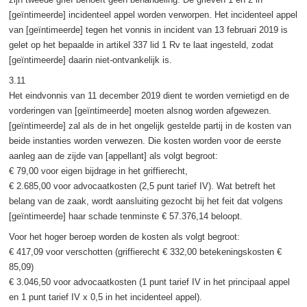
[geïntimeerde] incidenteel appel worden verworpen. Het incidenteel appel
van [geïntimeerde] tegen het vonnis in incident van 13 februari 2019 is
gelet op het bepaalde in artikel 337 lid 1 Rv te laat ingesteld, zodat
[geïntimeerde] daarin niet-ontvankelijk is.
3.11
Het eindvonnis van 11 december 2019 dient te worden vernietigd en de
vorderingen van [geïntimeerde] moeten alsnog worden afgewezen.
[geïntimeerde] zal als de in het ongelijk gestelde partij in de kosten van
beide instanties worden verwezen. Die kosten worden voor de eerste
aanleg aan de zijde van [appellant] als volgt begroot:
€ 79,00 voor eigen bijdrage in het griffierecht,
€ 2.685,00 voor advocaatkosten (2,5 punt tarief IV). Wat betreft het
belang van de zaak, wordt aansluiting gezocht bij het feit dat volgens
[geïntimeerde] haar schade tenminste € 57.376,14 beloopt.
Voor het hoger beroep worden de kosten als volgt begroot:
€ 417,09 voor verschotten (griffierecht € 332,00 betekeningskosten €
85,09)
€ 3.046,50 voor advocaatkosten (1 punt tarief IV in het principaal appel
en 1 punt tarief IV x 0,5 in het incidenteel appel).