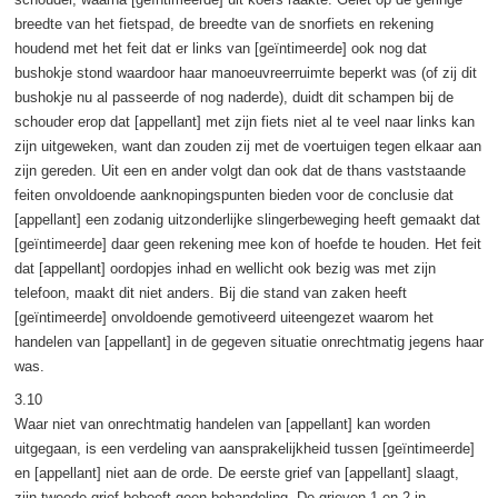
breedte van het fietspad, de breedte van de snorfiets en rekening
houdend met het feit dat er links van [geïntimeerde] ook nog dat
bushokje stond waardoor haar manoeuvreerruimte beperkt was (of zij dit
bushokje nu al passeerde of nog naderde), duidt dit schampen bij de
schouder erop dat [appellant] met zijn fiets niet al te veel naar links kan
zijn uitgeweken, want dan zouden zij met de voertuigen tegen elkaar aan
zijn gereden. Uit een en ander volgt dan ook dat de thans vaststaande
feiten onvoldoende aanknopingspunten bieden voor de conclusie dat
[appellant] een zodanig uitzonderlijke slingerbeweging heeft gemaakt dat
[geïntimeerde] daar geen rekening mee kon of hoefde te houden. Het feit
dat [appellant] oordopjes inhad en wellicht ook bezig was met zijn
telefoon, maakt dit niet anders. Bij die stand van zaken heeft
[geïntimeerde] onvoldoende gemotiveerd uiteengezet waarom het
handelen van [appellant] in de gegeven situatie onrechtmatig jegens haar
was.
3.10
Waar niet van onrechtmatig handelen van [appellant] kan worden
uitgegaan, is een verdeling van aansprakelijkheid tussen [geïntimeerde]
en [appellant] niet aan de orde. De eerste grief van [appellant] slaagt,
zijn tweede grief behoeft geen behandeling. De grieven 1 en 2 in