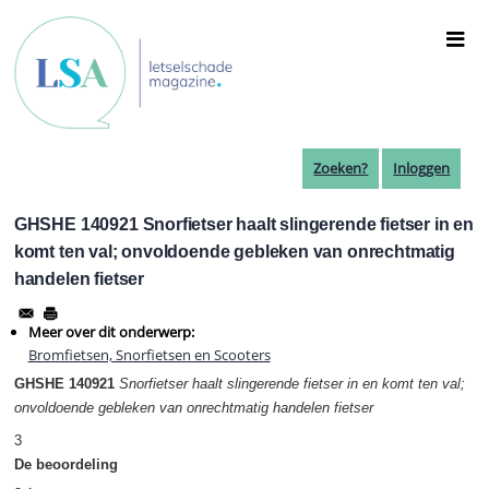
Overslaan
en
naar
de
inhoud
gaan
Zoeken?
Inloggen
GHSHE 140921 Snorfietser haalt slingerende fietser in en
komt ten val; onvoldoende gebleken van onrechtmatig
handelen fietser
Meer over dit onderwerp:
Bromfietsen, Snorfietsen en Scooters
GHSHE 140921
Snorfietser haalt slingerende fietser in en komt ten val;
onvoldoende gebleken van onrechtmatig handelen fietser
3
De beoordeling