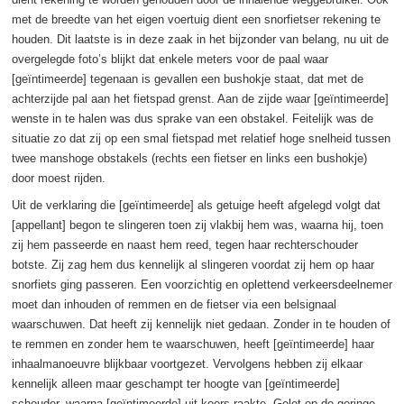
met de breedte van het eigen voertuig dient een snorfietser rekening te
houden. Dit laatste is in deze zaak in het bijzonder van belang, nu uit de
overgelegde foto’s blijkt dat enkele meters voor de paal waar
[geïntimeerde] tegenaan is gevallen een bushokje staat, dat met de
achterzijde pal aan het fietspad grenst. Aan de zijde waar [geïntimeerde]
wenste in te halen was dus sprake van een obstakel. Feitelijk was de
situatie zo dat zij op een smal fietspad met relatief hoge snelheid tussen
twee manshoge obstakels (rechts een fietser en links een bushokje)
door moest rijden.
Uit de verklaring die [geïntimeerde] als getuige heeft afgelegd volgt dat
[appellant] begon te slingeren toen zij vlakbij hem was, waarna hij, toen
zij hem passeerde en naast hem reed, tegen haar rechterschouder
botste. Zij zag hem dus kennelijk al slingeren voordat zij hem op haar
snorfiets ging passeren. Een voorzichtig en oplettend verkeersdeelnemer
moet dan inhouden of remmen en de fietser via een belsignaal
waarschuwen. Dat heeft zij kennelijk niet gedaan. Zonder in te houden of
te remmen en zonder hem te waarschuwen, heeft [geïntimeerde] haar
inhaalmanoeuvre blijkbaar voortgezet. Vervolgens hebben zij elkaar
kennelijk alleen maar geschampt ter hoogte van [geïntimeerde]
schouder, waarna [geïntimeerde] uit koers raakte. Gelet op de geringe