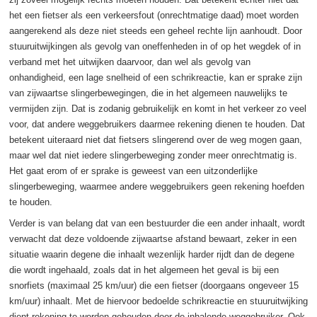
het een fietser als een verkeersfout (onrechtmatige daad) moet worden
aangerekend als deze niet steeds een geheel rechte lijn aanhoudt. Door
stuuruitwijkingen als gevolg van oneffenheden in of op het wegdek of in
verband met het uitwijken daarvoor, dan wel als gevolg van
onhandigheid, een lage snelheid of een schrikreactie, kan er sprake zijn
van zijwaartse slingerbewegingen, die in het algemeen nauwelijks te
vermijden zijn. Dat is zodanig gebruikelijk en komt in het verkeer zo veel
voor, dat andere weggebruikers daarmee rekening dienen te houden. Dat
betekent uiteraard niet dat fietsers slingerend over de weg mogen gaan,
maar wel dat niet iedere slingerbeweging zonder meer onrechtmatig is.
Het gaat erom of er sprake is geweest van een uitzonderlijke
slingerbeweging, waarmee andere weggebruikers geen rekening hoefden
te houden.
Verder is van belang dat van een bestuurder die een ander inhaalt, wordt
verwacht dat deze voldoende zijwaartse afstand bewaart, zeker in een
situatie waarin degene die inhaalt wezenlijk harder rijdt dan de degene
die wordt ingehaald, zoals dat in het algemeen het geval is bij een
snorfiets (maximaal 25 km/uur) die een fietser (doorgaans ongeveer 15
km/uur) inhaalt. Met de hiervoor bedoelde schrikreactie en stuuruitwijking
dient rekening te worden gehouden door de inhalende weggebruiker. Ook