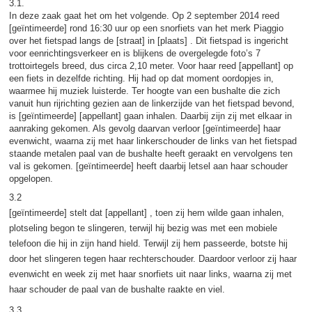
3.1.
In deze zaak gaat het om het volgende. Op 2 september 2014 reed
[geïntimeerde] rond 16:30 uur op een snorfiets van het merk Piaggio
over het fietspad langs de [straat] in [plaats] . Dit fietspad is ingericht
voor eenrichtingsverkeer en is blijkens de overgelegde foto’s 7
trottoirtegels breed, dus circa 2,10 meter. Voor haar reed [appellant] op
een fiets in dezelfde richting. Hij had op dat moment oordopjes in,
waarmee hij muziek luisterde. Ter hoogte van een bushalte die zich
vanuit hun rijrichting gezien aan de linkerzijde van het fietspad bevond,
is [geïntimeerde] [appellant] gaan inhalen. Daarbij zijn zij met elkaar in
aanraking gekomen. Als gevolg daarvan verloor [geïntimeerde] haar
evenwicht, waarna zij met haar linkerschouder de links van het fietspad
staande metalen paal van de bushalte heeft geraakt en vervolgens ten
val is gekomen. [geïntimeerde] heeft daarbij letsel aan haar schouder
opgelopen.
3.2
[geïntimeerde] stelt dat [appellant] , toen zij hem wilde gaan inhalen,
plotseling begon te slingeren, terwijl hij bezig was met een mobiele
telefoon die hij in zijn hand hield. Terwijl zij hem passeerde, botste hij
door het slingeren tegen haar rechterschouder. Daardoor verloor zij haar
evenwicht en week zij met haar snorfiets uit naar links, waarna zij met
haar schouder de paal van de bushalte raakte en viel.
3.3