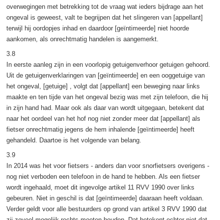
overwegingen met betrekking tot de vraag wat ieders bijdrage aan het
ongeval is geweest, valt te begrijpen dat het slingeren van [appellant]
terwijl hij oordopjes inhad en daardoor [geïntimeerde] niet hoorde
aankomen, als onrechtmatig handelen is aangemerkt.
3.8
In eerste aanleg zijn in een voorlopig getuigenverhoor getuigen gehoord.
Uit de getuigenverklaringen van [geïntimeerde] en een ooggetuige van
het ongeval, [getuige] , volgt dat [appellant] een beweging naar links
maakte en ten tijde van het ongeval bezig was met zijn telefoon, die hij
in zijn hand had. Maar ook als daar van wordt uitgegaan, betekent dat
naar het oordeel van het hof nog niet zonder meer dat [appellant] als
fietser onrechtmatig jegens de hem inhalende [geïntimeerde] heeft
gehandeld. Daartoe is het volgende van belang.
3.9
In 2014 was het voor fietsers - anders dan voor snorfietsers overigens -
nog niet verboden een telefoon in de hand te hebben. Als een fietser
wordt ingehaald, moet dit ingevolge artikel 11 RVV 1990 over links
gebeuren. Niet in geschil is dat [geïntimeerde] daaraan heeft voldaan.
Verder geldt voor alle bestuurders op grond van artikel 3 RVV 1990 dat
zij zoveel mogelijk rechts moeten houden. Dat betekent echter niet dat