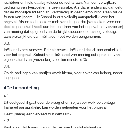
rechtdoor en hield daarbij voldoende rechts aan. Van een verwijtbare
gedraging van [verzoeker] is geen sprake. Als dat al anders is, dan geldt
dat de mogelijke fouten van [verzoeker] in geen verhouding staan tot de
fouten van [naam] . InShared is dus volledig aansprakelijk voor het
ongeval. Als de rechtbank er toch van uit gaat dat [verzoeker] voor een
deel eigen schuld heeft aan het ontstaan van het ongeval, is [verzoeker]
van mening dat op grond van de billijkheidscorrectie alsnog volledige
aansprakelijkheid van InShared moet worden aangenomen.
3.3.
InShared voert verweer. Primair betwist InShared dat zij aansprakelijk is
voor het ongeval. Subsidiair is InShared van mening dat sprake is van
eigen schuld van [verzoeker] voor ten minste 75%.
3.4.
Op de stellingen van partijen wordt hierna, voor zover van belang, nader
ingegaan.
4De beoordeling
4.1.
Dit deelgeschil gaat over de vraag of en zo ja voor welk percentage
Inshared aansprakelijk kan worden gehouden voor het ongeval.
Heeft [naam] een verkeersfout gemaakt?
4.2.
Vast staat dat [naam] vanuit de Tak van Poortvlietstraat de