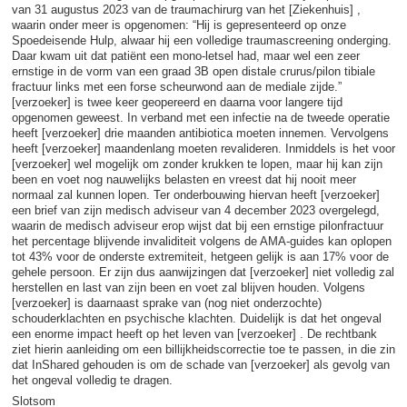
van 31 augustus 2023 van de traumachirurg van het [Ziekenhuis] ,
waarin onder meer is opgenomen: “Hij is gepresenteerd op onze
Spoedeisende Hulp, alwaar hij een volledige traumascreening onderging.
Daar kwam uit dat patiënt een mono-letsel had, maar wel een zeer
ernstige in de vorm van een graad 3B open distale crurus/pilon tibiale
fractuur links met een forse scheurwond aan de mediale zijde.”
[verzoeker] is twee keer geopereerd en daarna voor langere tijd
opgenomen geweest. In verband met een infectie na de tweede operatie
heeft [verzoeker] drie maanden antibiotica moeten innemen. Vervolgens
heeft [verzoeker] maandenlang moeten revalideren. Inmiddels is het voor
[verzoeker] wel mogelijk om zonder krukken te lopen, maar hij kan zijn
been en voet nog nauwelijks belasten en vreest dat hij nooit meer
normaal zal kunnen lopen. Ter onderbouwing hiervan heeft [verzoeker]
een brief van zijn medisch adviseur van 4 december 2023 overgelegd,
waarin de medisch adviseur erop wijst dat bij een ernstige pilonfractuur
het percentage blijvende invaliditeit volgens de AMA-guides kan oplopen
tot 43% voor de onderste extremiteit, hetgeen gelijk is aan 17% voor de
gehele persoon. Er zijn dus aanwijzingen dat [verzoeker] niet volledig zal
herstellen en last van zijn been en voet zal blijven houden. Volgens
[verzoeker] is daarnaast sprake van (nog niet onderzochte)
schouderklachten en psychische klachten. Duidelijk is dat het ongeval
een enorme impact heeft op het leven van [verzoeker] . De rechtbank
ziet hierin aanleiding om een billijkheidscorrectie toe te passen, in die zin
dat InShared gehouden is om de schade van [verzoeker] als gevolg van
het ongeval volledig te dragen.
Slotsom