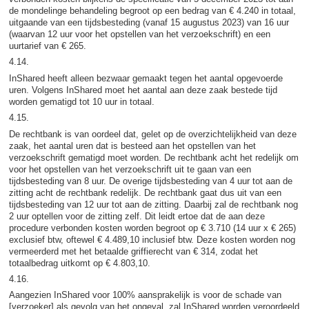
de mondelinge behandeling begroot op een bedrag van € 4.240 in totaal,
uitgaande van een tijdsbesteding (vanaf 15 augustus 2023) van 16 uur
(waarvan 12 uur voor het opstellen van het verzoekschrift) en een
uurtarief van € 265.
4.14.
InShared heeft alleen bezwaar gemaakt tegen het aantal opgevoerde
uren. Volgens InShared moet het aantal aan deze zaak bestede tijd
worden gematigd tot 10 uur in totaal.
4.15.
De rechtbank is van oordeel dat, gelet op de overzichtelijkheid van deze
zaak, het aantal uren dat is besteed aan het opstellen van het
verzoekschrift gematigd moet worden. De rechtbank acht het redelijk om
voor het opstellen van het verzoekschrift uit te gaan van een
tijdsbesteding van 8 uur. De overige tijdsbesteding van 4 uur tot aan de
zitting acht de rechtbank redelijk. De rechtbank gaat dus uit van een
tijdsbesteding van 12 uur tot aan de zitting. Daarbij zal de rechtbank nog
2 uur optellen voor de zitting zelf. Dit leidt ertoe dat de aan deze
procedure verbonden kosten worden begroot op € 3.710 (14 uur x € 265)
exclusief btw, oftewel € 4.489,10 inclusief btw. Deze kosten worden nog
vermeerderd met het betaalde griffierecht van € 314, zodat het
totaalbedrag uitkomt op € 4.803,10.
4.16.
Aangezien InShared voor 100% aansprakelijk is voor de schade van
[verzoeker] als gevolg van het ongeval, zal InShared worden veroordeeld