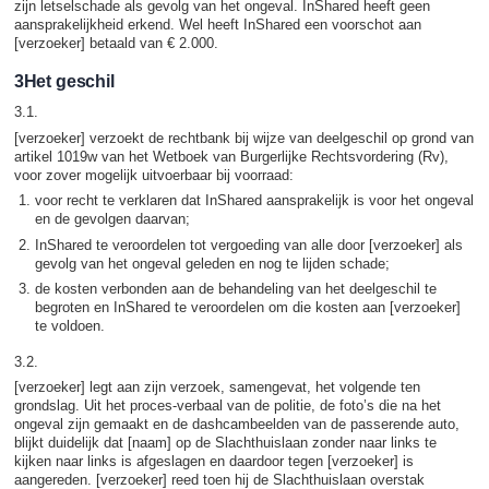
zijn letselschade als gevolg van het ongeval. InShared heeft geen
aansprakelijkheid erkend. Wel heeft InShared een voorschot aan
[verzoeker] betaald van € 2.000.
3Het geschil
3.1.
[verzoeker] verzoekt de rechtbank bij wijze van deelgeschil op grond van
artikel 1019w van het Wetboek van Burgerlijke Rechtsvordering (Rv),
voor zover mogelijk uitvoerbaar bij voorraad:
voor recht te verklaren dat InShared aansprakelijk is voor het ongeval
en de gevolgen daarvan;
InShared te veroordelen tot vergoeding van alle door [verzoeker] als
gevolg van het ongeval geleden en nog te lijden schade;
de kosten verbonden aan de behandeling van het deelgeschil te
begroten en InShared te veroordelen om die kosten aan [verzoeker]
te voldoen.
3.2.
[verzoeker] legt aan zijn verzoek, samengevat, het volgende ten
grondslag. Uit het proces-verbaal van de politie, de foto’s die na het
ongeval zijn gemaakt en de dashcambeelden van de passerende auto,
blijkt duidelijk dat [naam] op de Slachthuislaan zonder naar links te
kijken naar links is afgeslagen en daardoor tegen [verzoeker] is
aangereden. [verzoeker] reed toen hij de Slachthuislaan overstak