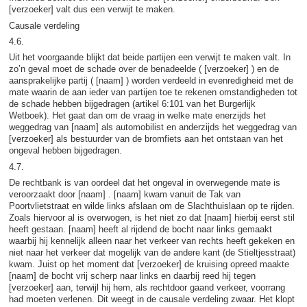
[verzoeker] valt dus een verwijt te maken.
Causale verdeling
4.6.
Uit het voorgaande blijkt dat beide partijen een verwijt te maken valt. In
zo’n geval moet de schade over de benadeelde ( [verzoeker] ) en de
aansprakelijke partij ( [naam] ) worden verdeeld in evenredigheid met de
mate waarin de aan ieder van partijen toe te rekenen omstandigheden tot
de schade hebben bijgedragen (artikel 6:101 van het Burgerlijk
Wetboek). Het gaat dan om de vraag in welke mate enerzijds het
weggedrag van [naam] als automobilist en anderzijds het weggedrag van
[verzoeker] als bestuurder van de bromfiets aan het ontstaan van het
ongeval hebben bijgedragen.
4.7.
De rechtbank is van oordeel dat het ongeval in overwegende mate is
veroorzaakt door [naam] . [naam] kwam vanuit de Tak van
Poortvlietstraat en wilde links afslaan om de Slachthuislaan op te rijden.
Zoals hiervoor al is overwogen, is het niet zo dat [naam] hierbij eerst stil
heeft gestaan. [naam] heeft al rijdend de bocht naar links gemaakt
waarbij hij kennelijk alleen naar het verkeer van rechts heeft gekeken en
niet naar het verkeer dat mogelijk van de andere kant (de Stieltjesstraat)
kwam. Juist op het moment dat [verzoeker] de kruising opreed maakte
[naam] de bocht vrij scherp naar links en daarbij reed hij tegen
[verzoeker] aan, terwijl hij hem, als rechtdoor gaand verkeer, voorrang
had moeten verlenen. Dit weegt in de causale verdeling zwaar. Het klopt