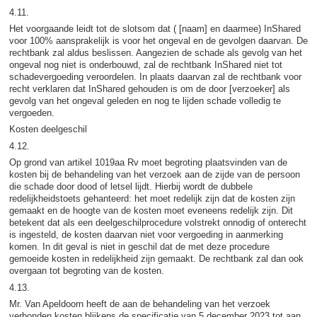
4.11.
Het voorgaande leidt tot de slotsom dat ( [naam] en daarmee) InShared
voor 100% aansprakelijk is voor het ongeval en de gevolgen daarvan. De
rechtbank zal aldus beslissen. Aangezien de schade als gevolg van het
ongeval nog niet is onderbouwd, zal de rechtbank InShared niet tot
schadevergoeding veroordelen. In plaats daarvan zal de rechtbank voor
recht verklaren dat InShared gehouden is om de door [verzoeker] als
gevolg van het ongeval geleden en nog te lijden schade volledig te
vergoeden.
Kosten deelgeschil
4.12.
Op grond van artikel 1019aa Rv moet begroting plaatsvinden van de
kosten bij de behandeling van het verzoek aan de zijde van de persoon
die schade door dood of letsel lijdt. Hierbij wordt de dubbele
redelijkheidstoets gehanteerd: het moet redelijk zijn dat de kosten zijn
gemaakt en de hoogte van de kosten moet eveneens redelijk zijn. Dit
betekent dat als een deelgeschilprocedure volstrekt onnodig of onterecht
is ingesteld, de kosten daarvan niet voor vergoeding in aanmerking
komen. In dit geval is niet in geschil dat de met deze procedure
gemoeide kosten in redelijkheid zijn gemaakt. De rechtbank zal dan ook
overgaan tot begroting van de kosten.
4.13.
Mr. Van Apeldoorn heeft de aan de behandeling van het verzoek
verbonden kosten blijkens de specificatie van 5 december 2023 tot aan