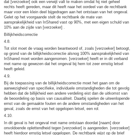
dat [verzoeker] ook een verwijt valt te maken omdat hij niet geheel
rechts heeft gereden, maar dit heeft naar het oordeel van de rechtbank
maar voor een klein deel bijgedragen aan het ontstaan van het ongeval.
Gelet op het voorgaande stelt de rechtbank de mate van
aansprakelijkheid van InShared vast op 90%, met een eigen schuld van
10% aan de zijde van [verzoeker] .
Billijkheidscorrectie
4.8.
Tot slot moet de vraag worden beantwoord of, zoals [verzoeker] betoogt,
op grond van de billijkheidscorrectie alsnog 100% aansprakelijkheid van
InShared moet worden aangenomen. [verzoeker] heeft er in dit verband
met name op gewezen dat het ongeval bij hem tot zeer ernstig letsel
heeft geleid.
4.9.
Bij de toepassing van de billijkheidscorrectie moet het gaan om de
aanwezigheid van specifieke, individuele omstandigheden die tot gevolg
hebben dat de billijkheid een andere verdeling eist dan de uitkomst van
de beoordeling op basis van causaliteit. Daarbij spelen de uiteenlopende
ernst van de gemaakte fouten en de andere omstandigheden van het
geval, zoals de ernst van het opgelopen letsel, een rol.
4.10.
In dit geval is het ongeval met name ontstaan doordat [naam] door
onvoldoende oplettendheid tegen [verzoeker] is aangereden. [verzoeker]
heeft hierdoor ernstig letsel opgelopen. De rechtbank wijst op de brief