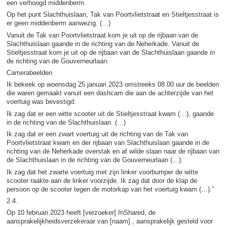
een verhoogd middenberm.
Op het punt Slachthuislaan, Tak van Poortvlietstraat en Stieltjesstraat is
er geen middenberm aanwezig. (…)
Vanuit de Tak van Poortvlietstraat kom je uit op de rijbaan van de
Slachthuislaan gaande in de richting van de Neherkade. Vanuit de
Stieltjesstraat kom je uit op de rijbaan van de Slachthuislaan gaande in
de richting van de Gouverneurlaan.
Camerabeelden
Ik bekeek op woensdag 25 januari 2023 omstreeks 08.00 uur de beelden
die waren gemaakt vanuit een dashcam die aan de achterzijde van het
voertuig was bevestigd.
Ik zag dat er een witte scooter uit de Stieltjesstraat kwam (…), gaande
in de richting van de Slachthuislaan. (…)
Ik zag dat er een zwart voertuig uit de richting van de Tak van
Poortvlietstraat kwam en der rijbaan van Slachthuislaan gaande in de
richting van de Neherkade overstak en af wilde slaan naar de rijbaan van
de Slachthuislaan in de richting van de Gouverneurlaan (…).
Ik zag dat het zwarte voertuig met zijn linker voorbumper de witte
scooter raakte aan de linker voorzijde. Ik zag dat door de klap de
persoon op de scooter tegen de motorkap van het voertuig kwam (…).”
2.4.
Op 10 februari 2023 heeft [verzoeker] InShared, de
aansprakelijkheidsverzekeraar van [naam] , aansprakelijk gesteld voor