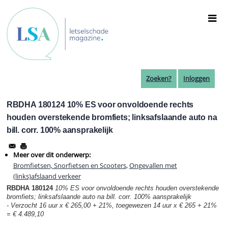
Overslaan
en
naar
de
inhoud
gaan
Zoeken?
Inloggen
RBDHA 180124 10% ES voor onvoldoende rechts
houden overstekende bromfiets; linksafslaande auto na
bill. corr. 100% aansprakelijk
Meer over dit onderwerp:
Bromfietsen, Snorfietsen en Scooters
,
Ongevallen met
(links)afslaand verkeer
RBDHA 180124
10% ES voor onvoldoende rechts houden overstekende
bromfiets
;
linksafslaande auto na bill. corr. 100% aansprakelijk
- Verzocht 16 uur x € 265,00 + 21%, toegewezen 14 uur x € 265 + 21%
= € 4.489,10