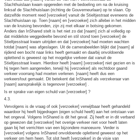
Slachthuislaan kwam opgereden met de bedoeling om na de kruising
linksaf de Slachthuislaan (richting de Gouverneurlaan) op te slaan. Op
datzelfde moment reed [verzoeker] vanuit de Stieltjestraat eveneens de
Slachthuislaan op. Toen [naam] en [verzoeker] zich allebei in het midden
van de kruising bevonden, zijn zij met elkaar in botsing gekomen.
Anders dan InShared stelt is het niet zo dat [naam] zich al volledig op
dat middelste weggedeelte bevond en stil stond toen [verzoeker] de
Stieltjesstraat kwam uitrijden en dat [verzoeker] had moeten wachten
totdat [naam] was afgeslagen. Uit de camerabeelden blijkt dat [naam] al
rijdend een bocht naar links heeft gemaakt en daarbij onvoldoende
oplettend is geweest op het mogelijke verkeer dat vanuit de
Stieltjesstraat kwam. Hierdoor heeft [naam] [verzoeker] niet gezien en is
hij tegen hem aangereden, terwijl hij [verzoeker] als rechtdoor gaand
verkeer voorrang had moeten verlenen. [naam] heeft dus een
verkeersfout gemaakt. Dit betekent dat InShared als verzekeraar van
[naam] aansprakelijk is tegenover [verzoeker] .
Is er sprake van eigen schuld van [verzoeker] ?
4.3.
Vervolgens is de vraag of ook [verzoeker] verwijtbaar heeft gehandeld
waardoor hij heeft bijgedragen (eigen schuld heeft) aan het ontstaan van
het ongeval. Volgens InShared is dit het geval. Zij heeft er in dit verband
op gewezen dat [verzoeker] het overige verkeer niet voor heeft laten
gaan bij het verrichten van een bijzondere manoeuvre. Verder is
[verzoeker] volgens InShared onvoldoende oplettend geweest op het
verkeer om hem heen. Tot slot heeft [verzoeker] in de visie van