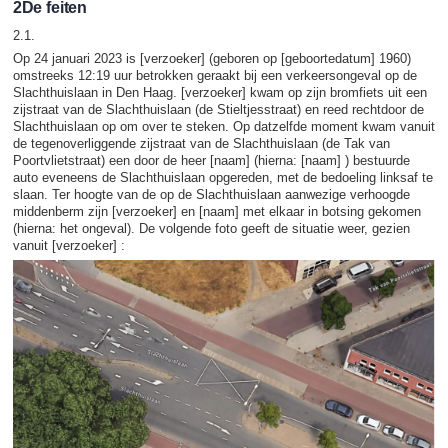
2De feiten
2.1.
Op 24 januari 2023 is [verzoeker] (geboren op [geboortedatum] 1960)
omstreeks 12:19 uur betrokken geraakt bij een verkeersongeval op de
Slachthuislaan in Den Haag. [verzoeker] kwam op zijn bromfiets uit een
zijstraat van de Slachthuislaan (de Stieltjesstraat) en reed rechtdoor de
Slachthuislaan op om over te steken. Op datzelfde moment kwam vanuit
de tegenoverliggende zijstraat van de Slachthuislaan (de Tak van
Poortvlietstraat) een door de heer [naam] (hierna: [naam] ) bestuurde
auto eveneens de Slachthuislaan opgereden, met de bedoeling linksaf te
slaan. Ter hoogte van de op de Slachthuislaan aanwezige verhoogde
middenberm zijn [verzoeker] en [naam] met elkaar in botsing gekomen
(hierna: het ongeval). De volgende foto geeft de situatie weer, gezien
vanuit [verzoeker] :