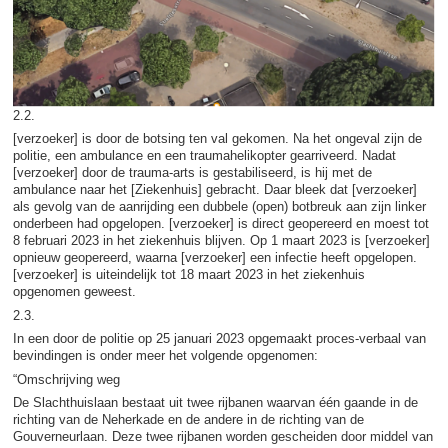
2.2.
[verzoeker] is door de botsing ten val gekomen. Na het ongeval zijn de
politie, een ambulance en een traumahelikopter gearriveerd. Nadat
[verzoeker] door de trauma-arts is gestabiliseerd, is hij met de
ambulance naar het [Ziekenhuis] gebracht. Daar bleek dat [verzoeker]
als gevolg van de aanrijding een dubbele (open) botbreuk aan zijn linker
onderbeen had opgelopen. [verzoeker] is direct geopereerd en moest tot
8 februari 2023 in het ziekenhuis blijven. Op 1 maart 2023 is [verzoeker]
opnieuw geopereerd, waarna [verzoeker] een infectie heeft opgelopen.
[verzoeker] is uiteindelijk tot 18 maart 2023 in het ziekenhuis
opgenomen geweest.
2.3.
In een door de politie op 25 januari 2023 opgemaakt proces-verbaal van
bevindingen is onder meer het volgende opgenomen:
“Omschrijving weg
De Slachthuislaan bestaat uit twee rijbanen waarvan één gaande in de
richting van de Neherkade en de andere in de richting van de
Gouverneurlaan. Deze twee rijbanen worden gescheiden door middel van