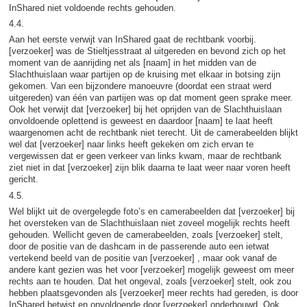
InShared niet voldoende rechts gehouden.
4.4.
Aan het eerste verwijt van InShared gaat de rechtbank voorbij.
[verzoeker] was de Stieltjesstraat al uitgereden en bevond zich op het
moment van de aanrijding net als [naam] in het midden van de
Slachthuislaan waar partijen op de kruising met elkaar in botsing zijn
gekomen. Van een bijzondere manoeuvre (doordat een straat werd
uitgereden) van één van partijen was op dat moment geen sprake meer.
Ook het verwijt dat [verzoeker] bij het oprijden van de Slachthuislaan
onvoldoende oplettend is geweest en daardoor [naam] te laat heeft
waargenomen acht de rechtbank niet terecht. Uit de camerabeelden blijkt
wel dat [verzoeker] naar links heeft gekeken om zich ervan te
vergewissen dat er geen verkeer van links kwam, maar de rechtbank
ziet niet in dat [verzoeker] zijn blik daarna te laat weer naar voren heeft
gericht.
4.5.
Wel blijkt uit de overgelegde foto’s en camerabeelden dat [verzoeker] bij
het oversteken van de Slachthuislaan niet zoveel mogelijk rechts heeft
gehouden. Wellicht geven de camerabeelden, zoals [verzoeker] stelt,
door de positie van de dashcam in de passerende auto een ietwat
vertekend beeld van de positie van [verzoeker] , maar ook vanaf de
andere kant gezien was het voor [verzoeker] mogelijk geweest om meer
rechts aan te houden. Dat het ongeval, zoals [verzoeker] stelt, ook zou
hebben plaatsgevonden als [verzoeker] meer rechts had gereden, is door
InShared betwist en onvoldoende door [verzoeker] onderbouwd. Ook