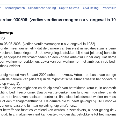
en
Schadeposten
Schadebehandeling
Capita Selecta
Afwikkeling
Processue
rdam 030506: (verlies verdienvermogen n.a.v. ongeval in 19
derwerp:
ling
 03-05-2006: (verlies verdienvermogen n.a.v. ongeval in 1982)
onder meer aannemelijk dat de carrière van [eiseres] in negatieve zin is beïnv
vloeiende beperkingen. Uit de overgelegde stukken blijkt dat [eiseres] behoef
k, aangepaste werkzaamheden en een kortere arbeidsduur per dag. Dat dergel
 een werknemer verkleinen, zeker van een werknemer met ambities in de bed
htbank evident.
kundig rapport van 6 maart 2000 schetst mevrouw Artoos, op basis van een g
van de carrière van [eiseres] in de hypothetische situatie waarin het ongeval
d op vraag 1):
stelling, de vaardigheden en de diploma's van betrokkene komt zij in aanmerk
hting bedrijfseconomie. Daarbij valt te denken aan functies in de sfeer van de
 tot het niveau van assistent-controller, financieel beleidsmedewerker en miss
er of een managementfunctie. De carrière die zij heeft gevolgd bij TNO voor wa
eveneens passend bij haar opleiding, diploma's, enz.
 betreffende functies verdiend kan worden is zeer divers, al naar gelang de 
inhoud. In zijn algemeenheid kan gesteld worden dat betrokkene tot het maximal