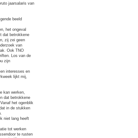
ruto jaarsalaris van
olgende beeld
en, het ongeval
kt dat betrokkene
, zij zei geen
onderzoek van
vlak. Ook TNO
riften. Los van de
u zijn
 en interesses en
kweek lijkt mij,
ne kan werken,
en dat betrokkene
Vanaf het ogenblik
dat in de stukken
.
 niet lang heeft
tie tot werken
ssendoor te rusten