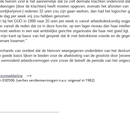
 hierom vind ik het aannemelijk dat ze zelf dermate klachten ondervond dat
wongen (door de klachten) heeft moeten opgeven, evenals het afstoten van e
onlijke/privé-) redenen 32 uren zou zijn gaan werken, dan had het logischer 
le dag per week vrij zou hebben genomen.
n bij het GUO in 1999 naar 20 uren per week is vanuit arbeidsdeskundig oogpu
s vanuit de reden dat ze in deze functie, op een lager niveau dan haar intelle
moet werken in een wat ambtelijke gerichte organisatie die haar niet goed ligt
 mijn kant op basis van het gesprek dat ik met betrokkene voerde en de gegev
iomare kwamen."
orshands van oordeel dat de hiervoor weergegeven onderdelen van het deskun
goede basis lijken te bieden voor de afwikkeling van de grootste door [eiser
verminderd arbeidsvermogen voor zover dit betreft de periode van het ongeva
reontwikkeling
⟶
 030506: (verlies verdienvermogen n.a.v. ongeval in 1982)