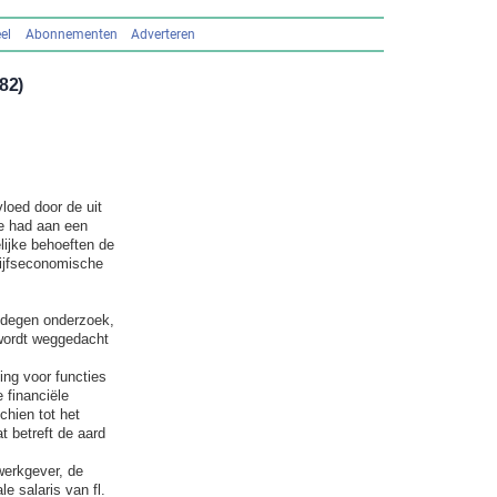
el
Abonnementen
Adverteren
82)
loed door de uit
te had aan een
ijke behoeften de
rijfseconomische
edegen onderzoek,
 wordt weggedacht
ing voor functies
 financiële
chien tot het
t betreft de aard
werkgever, de
e salaris van fl.