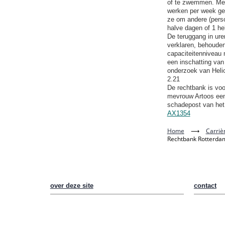
of te zwemmen. Mede
werken per week ged
ze om andere (perso
halve dagen of 1 he
De teruggang in ure
verklaren, behouden
capaciteitenniveau 
een inschatting van
onderzoek van Hel
2.21
De rechtbank is vo
mevrouw Artoos een 
schadepost van het 
AX1354
Home
⟶
Carriè
Rechtbank Rotterdam
over deze site
contact