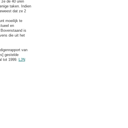
 ze de 40 uren
nige taken. Indien
geweest dat ze 2
nt moeilijk te
ctueel en
. Bovenstaand is
ens die uit het
digenrapport van
es] gestelde
l tot 1999.
LJN