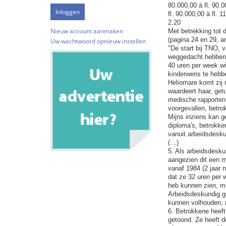
80.000,00 à fl. 90.0
fl. 90.000,00 à fl. 
2.20
Nieuw account aanmaken
Met betrekking tot 
(pagina 24 en 29, a
Uw wachtwoord opnieuw instellen
"De start bij TNO, 
weggedacht hebbende
40 uren per week wi
kinderwens te hebbe
Heliomare komt zij 
waardeert haar, getu
medische rapporten l
voorgevallen, betro
Mijns inziens kan g
diploma's, betrokke
vanuit arbeidsdesku
(…)
5. Als arbeidsdesku
aangezien dit een m
vanaf 1984 (2 jaar 
dat ze 32 uren per 
heb kunnen zien, mi
Arbeidsdeskundig ge
kunnen volhouden, 
6. Betrokkene heeft
getoond. Ze heeft d