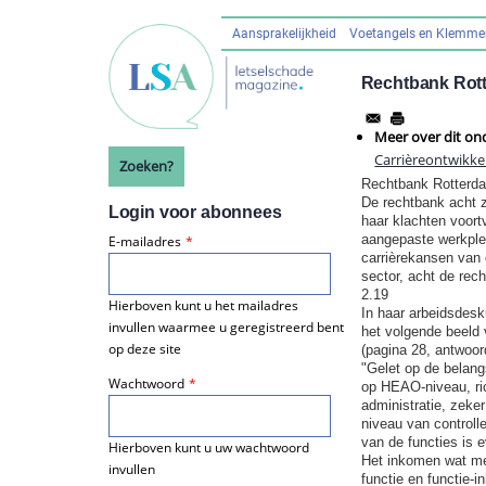
Overslaan
en
Aansprakelijkheid
Voetangels en Klemm
Hoofdnavigatie
naar
de
Rechtbank Rotte
inhoud
gaan
Meer over dit on
Carrièreontwikke
Zoeken?
Rechtbank Rotterdam
De rechtbank acht z
Login voor abonnees
haar klachten voort
aangepaste werkple
E-mailadres
carrièrekansen van
sector, acht de rec
2.19
Hierboven kunt u het mailadres
In haar arbeidsdes
invullen waarmee u geregistreerd bent
het volgende beeld 
op deze site
(pagina 28, antwoor
"Gelet op de belang
Wachtwoord
op HEAO-niveau, ric
administratie, zeker
niveau van controll
van de functies is 
Hierboven kunt u uw wachtwoord
Het inkomen wat met
invullen
functie en functie-