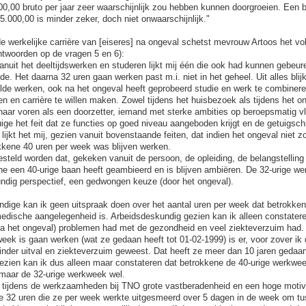
00,00 bruto per jaar zeer waarschijnlijk zou hebben kunnen doorgroeien. Een b
115.000,00 is minder zeker, doch niet onwaarschijnlijk."
de werkelijke carrière van [eiseres] na ongeval schetst mevrouw Artoos het v
ntwoorden op de vragen 5 en 6):
vanuit het deeltijdswerken en studeren lijkt mij één die ook had kunnen gebeur
. Het daarna 32 uren gaan werken past m.i. niet in het geheel. Uit alles blij
lde werken, ook na het ongeval heeft geprobeerd studie en werk te combineren
n en carrière te willen maken. Zowel tijdens het huisbezoek als tijdens het 
naar voren als een doorzetter, iemand met sterke ambities op beroepsmatig 
ige het feit dat ze functies op goed niveau aangeboden krijgt en de getuigsch
ijkt het mij, gezien vanuit bovenstaande feiten, dat indien het ongeval niet zo
kkene 40 uren per week was blijven werken.
esteld worden dat, gekeken vanuit de persoon, de opleiding, de belangstelling
ne een 40-urige baan heeft geambieerd en is blijven ambiëren. De 32-urige wer
ndig perspectief, een gedwongen keuze (door het ongeval).
ndige kan ik geen uitspraak doen over het aantal uren per week dat betrokke
edische aangelegenheid is. Arbeidsdeskundig gezien kan ik alleen constater
na het ongeval) problemen had met de gezondheid en veel ziekteverzuim had. 
week is gaan werken (wat ze gedaan heeft tot 01-02-1999) is er, voor zover ik 
nder uitval en ziekteverzuim geweest. Dat heeft ze meer dan 10 jaren gedaan
zien kan ik dus alleen maar constateren dat betrokkene de 40-urige werkweek
maar de 32-urige werkweek wel.
 tijdens de werkzaamheden bij TNO grote vastberadenheid en een hoge motiva
e 32 uren die ze per week werkte uitgesmeerd over 5 dagen in de week om tu