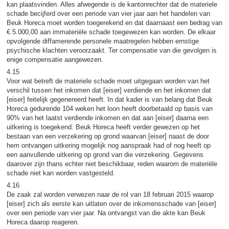
kan plaatsvinden. Alles afwegende is de kantonrechter dat de materiele
schade becijferd over een periode van vier jaar aan het handelen van
Beuk Horeca moet worden toegerekend en dat daarnaast een bedrag van
€ 5.000,00 aan immateriële schade toegewezen kan worden. De elkaar
opvolgende diffamerende personele maatregelen hebben ernstige
psychische klachten veroorzaakt. Ter compensatie van die gevolgen is
enige compensatie aangewezen.
4.15
Voor wat betreft de materiele schade moet uitgegaan worden van het
verschil tussen het inkomen dat [eiser] verdiende en het inkomen dat
[eiser] feitelijk gegenereerd heeft. In dat kader is van belang dat Beuk
Horeca gedurende 104 weken het loon heeft doorbetaald op basis van
90% van het laatst verdiende inkomen en dat aan [eiser] daarna een
uitkering is toegekend. Beuk Horeca heeft verder gewezen op het
bestaan van een verzekering op grond waarvan [eiser] naast de door
hem ontvangen uitkering mogelijk nog aanspraak had of nog heeft op
een aanvullende uitkering op grond van die verzekering. Gegevens
daarover zijn thans echter niet beschikbaar, reden waarom de materiële
schade niet kan worden vastgesteld.
4.16
De zaak zal worden verwezen naar de rol van 18 februari 2015 waarop
[eiser] zich als eerste kan uitlaten over de inkomensschade van [eiser]
over een periode van vier jaar. Na ontvangst van die akte kan Beuk
Horeca daarop reageren.