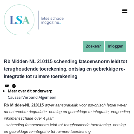
Overslaan
en
naar
de
inhoud
gaan
Zoeken?
Inloggen
Rb Midden-NL 210115 schending fatsoensnorm leidt tot
terughoudende toerekening, ontslag en gebrekkige re-
integratie tot ruimere toerekening
Meer over dit onderwerp:
Causaal Verband Algemeen
Rb Midden-NL 210115
wg-er aansprakelijk voor psychisch letsel wn-er
na onterechte degradatie, ontslag en gebrekkige re-integratie; vergoeding
inkomensschade over 4 jaar;
- schending fatsoensnorm leidt tot terughoudende toerekening, ontslag
en gebrekkige re-integratie tot ruimere toerekening;