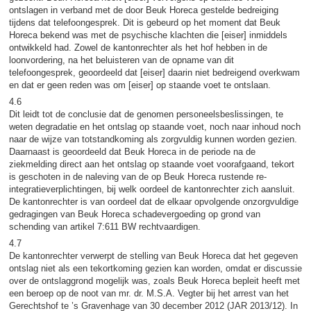
ontslagen in verband met de door Beuk Horeca gestelde bedreiging
tijdens dat telefoongesprek. Dit is gebeurd op het moment dat Beuk
Horeca bekend was met de psychische klachten die [eiser] inmiddels
ontwikkeld had. Zowel de kantonrechter als het hof hebben in de
loonvordering, na het beluisteren van de opname van dit
telefoongesprek, geoordeeld dat [eiser] daarin niet bedreigend overkwam
en dat er geen reden was om [eiser] op staande voet te ontslaan.
4.6
Dit leidt tot de conclusie dat de genomen personeelsbeslissingen, te
weten degradatie en het ontslag op staande voet, noch naar inhoud noch
naar de wijze van totstandkoming als zorgvuldig kunnen worden gezien.
Daarnaast is geoordeeld dat Beuk Horeca in de periode na de
ziekmelding direct aan het ontslag op staande voet voorafgaand, tekort
is geschoten in de naleving van de op Beuk Horeca rustende re-
integratieverplichtingen, bij welk oordeel de kantonrechter zich aansluit.
De kantonrechter is van oordeel dat de elkaar opvolgende onzorgvuldige
gedragingen van Beuk Horeca schadevergoeding op grond van
schending van artikel 7:611 BW rechtvaardigen.
4.7
De kantonrechter verwerpt de stelling van Beuk Horeca dat het gegeven
ontslag niet als een tekortkoming gezien kan worden, omdat er discussie
over de ontslaggrond mogelijk was, zoals Beuk Horeca bepleit heeft met
een beroep op de noot van mr. dr. M.S.A. Vegter bij het arrest van het
Gerechtshof te ’s Gravenhage van 30 december 2012 (JAR 2013/12). In