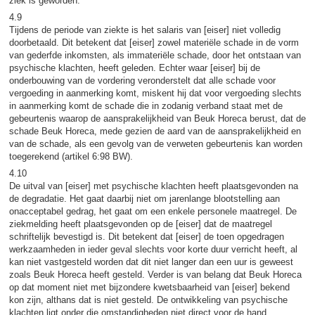
ziek is geworden.
4.9
Tijdens de periode van ziekte is het salaris van [eiser] niet volledig
doorbetaald. Dit betekent dat [eiser] zowel materiële schade in de vorm
van gederfde inkomsten, als immateriële schade, door het ontstaan van
psychische klachten, heeft geleden. Echter waar [eiser] bij de
onderbouwing van de vordering veronderstelt dat alle schade voor
vergoeding in aanmerking komt, miskent hij dat voor vergoeding slechts
in aanmerking komt de schade die in zodanig verband staat met de
gebeurtenis waarop de aansprakelijkheid van Beuk Horeca berust, dat de
schade Beuk Horeca, mede gezien de aard van de aansprakelijkheid en
van de schade, als een gevolg van de verweten gebeurtenis kan worden
toegerekend (artikel 6:98 BW).
4.10
De uitval van [eiser] met psychische klachten heeft plaatsgevonden na
de degradatie. Het gaat daarbij niet om jarenlange blootstelling aan
onacceptabel gedrag, het gaat om een enkele personele maatregel. De
ziekmelding heeft plaatsgevonden op de [eiser] dat de maatregel
schriftelijk bevestigd is. Dit betekent dat [eiser] de toen opgedragen
werkzaamheden in ieder geval slechts voor korte duur verricht heeft, al
kan niet vastgesteld worden dat dit niet langer dan een uur is geweest
zoals Beuk Horeca heeft gesteld. Verder is van belang dat Beuk Horeca
op dat moment niet met bijzondere kwetsbaarheid van [eiser] bekend
kon zijn, althans dat is niet gesteld. De ontwikkeling van psychische
klachten ligt onder die omstandigheden niet direct voor de hand.