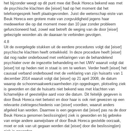
het bijzonder weegt op dit punt mee dat Beuk Horeca bekend was met
de psychische klachten die [eiser] had op het moment dat het
telefoongesprek heeft plaatsgevonden. Juist die wetenschap eiste van
Beuk Horeca een grotere mate van zorgvuldigheid jegens haar
medewerker die op dat moment meer dan 10 jaar zonder probleem
gefunctioneerd had, zowel wat betreft de weging van de door [eiser]
gebezigde woorden als de daaraan te verbinden gevolgen.
4.8
Uit de overgelegde stukken uit de eerdere procedures volgt dat [eiser]
psychische klachten heeft ontwikkeld. In deze procedure heeft [eiser]
dat nog nader onderbouwd met verklaringen van de behandelend
psychiater over de ingezette behandeling en het UWV waaruit volgt dat
[eiser] tot op heden niet in staat is om te werken. Verder heeft [eiser] het
causaal verband onderbouwd met de verklaring van zijn huisarts van 1
december 2014 waaruit volgt dat [eiser] op 21 april 2008, de datum
waarop de schoonmaakwerkzaamheden zijn opgedragen, plotseling ziek
is geworden en dat de huisarts niet bekend was met klachten van
lichamelijke of geestelijke aard voor die datum. Dit feitelijk gegeven is
door Beuk Horeca niet betwist en door haar is ook niet gewezen op een
relevante ziektegeschiedenis van [eiser] voordien, waaruit anders
afgeleid kan worden. Daarmee is een gegeven dat [eiser] pas na de door
Beuk Horeca genomen beslissing(en) ziek is geworden en bij gebreke
van enige andere aanwijsbare of door Beuk Horeca gestelde oorzaak,
moet er ook van uit gegaan worden dat [eiser] door die beslissing(en)