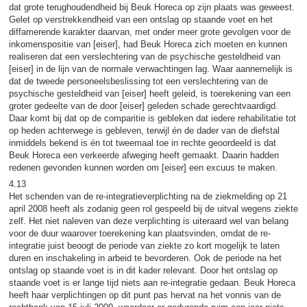
dat grote terughoudendheid bij Beuk Horeca op zijn plaats was geweest.
Gelet op verstrekkendheid van een ontslag op staande voet en het
diffamerende karakter daarvan, met onder meer grote gevolgen voor de
inkomenspositie van [eiser], had Beuk Horeca zich moeten en kunnen
realiseren dat een verslechtering van de psychische gesteldheid van
[eiser] in de lijn van de normale verwachtingen lag. Waar aannemelijk is
dat de tweede personeelsbeslissing tot een verslechtering van de
psychische gesteldheid van [eiser] heeft geleid, is toerekening van een
groter gedeelte van de door [eiser] geleden schade gerechtvaardigd.
Daar komt bij dat op de comparitie is gebleken dat iedere rehabilitatie tot
op heden achterwege is gebleven, terwijl én de dader van de diefstal
inmiddels bekend is én tot tweemaal toe in rechte geoordeeld is dat
Beuk Horeca een verkeerde afweging heeft gemaakt. Daarin hadden
redenen gevonden kunnen worden om [eiser] een excuus te maken.
4.13
Het schenden van de re-integratieverplichting na de ziekmelding op 21
april 2008 heeft als zodanig geen rol gespeeld bij de uitval wegens ziekte
zelf. Het niet naleven van deze verplichting is uiteraard wel van belang
voor de duur waarover toerekening kan plaatsvinden, omdat de re-
integratie juist beoogt de periode van ziekte zo kort mogelijk te laten
duren en inschakeling in arbeid te bevorderen. Ook de periode na het
ontslag op staande voet is in dit kader relevant. Door het ontslag op
staande voet is er lange tijd niets aan re-integratie gedaan. Beuk Horeca
heeft haar verplichtingen op dit punt pas hervat na het vonnis van de