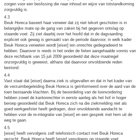
zorgen voor een beslissing die naar inhoud en wijze van totstandkoming
zorgvuldig is.
4.3
Beuk Horeca baseert haar verweer dat zij niet tekort geschoten is in
belangrijke mate op de gang van zaken bij het gegeven ontslag op
staande voet. Zij ziet daarbij over het hoofd dat in de dagvaarding
expliciet ook gewag is gemaakt van de periode daarvoor, in welk kader
Beuk Horeca verweten wordt [eiser] ten onrechte gedegradeerd te
hebben. Daarover is reeds in het onder de feiten aangehaalde vonnis van
deze rechtbank van 15 juli 2009 geoordeeld dat deze maatregel
onzorgvuldig is geweest, althans dat daarvoor onvoldoende reden
bestond.
4.4
Vast staat dat [eiser] daarna ziek is uitgevallen en dat in het kader van
de verzuimbegeleiding Beuk Horeca is geïnformeerd over de aard van de
toen bestaande klachten. Bij de beoordeling van de loonvordering
hebben zowel de kantonrechter in eerste aanleg als het hof in hoger
beroep geoordeeld dat Beuk Horeca zich na die ziekmelding niet als
goed werkgeefster heeft gedragen, door onvoldoende aandacht te
hebben voor de re-integratie van [eiser] en een gesprek met hem uit de
weg te gaan.
4.5
[eiser] heeft vervolgens zelf telefonisch contact met Beuk Horeca
gezocht. Beuk Horeca heeft [eiser] vervolgens op staande voet