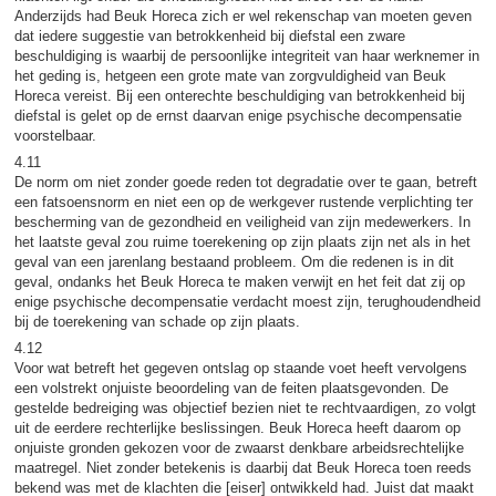
Anderzijds had Beuk Horeca zich er wel rekenschap van moeten geven
dat iedere suggestie van betrokkenheid bij diefstal een zware
beschuldiging is waarbij de persoonlijke integriteit van haar werknemer in
het geding is, hetgeen een grote mate van zorgvuldigheid van Beuk
Horeca vereist. Bij een onterechte beschuldiging van betrokkenheid bij
diefstal is gelet op de ernst daarvan enige psychische decompensatie
voorstelbaar.
4.11
De norm om niet zonder goede reden tot degradatie over te gaan, betreft
een fatsoensnorm en niet een op de werkgever rustende verplichting ter
bescherming van de gezondheid en veiligheid van zijn medewerkers. In
het laatste geval zou ruime toerekening op zijn plaats zijn net als in het
geval van een jarenlang bestaand probleem. Om die redenen is in dit
geval, ondanks het Beuk Horeca te maken verwijt en het feit dat zij op
enige psychische decompensatie verdacht moest zijn, terughoudendheid
bij de toerekening van schade op zijn plaats.
4.12
Voor wat betreft het gegeven ontslag op staande voet heeft vervolgens
een volstrekt onjuiste beoordeling van de feiten plaatsgevonden. De
gestelde bedreiging was objectief bezien niet te rechtvaardigen, zo volgt
uit de eerdere rechterlijke beslissingen. Beuk Horeca heeft daarom op
onjuiste gronden gekozen voor de zwaarst denkbare arbeidsrechtelijke
maatregel. Niet zonder betekenis is daarbij dat Beuk Horeca toen reeds
bekend was met de klachten die [eiser] ontwikkeld had. Juist dat maakt