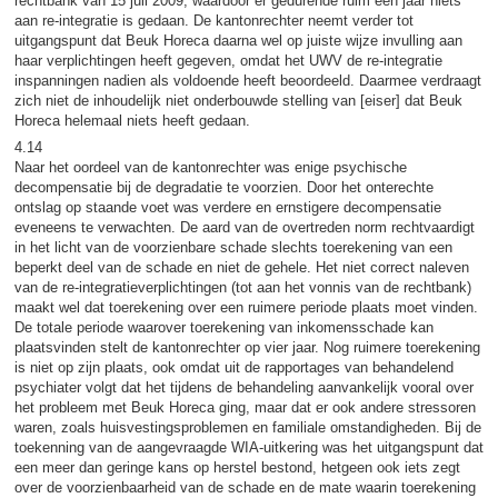
rechtbank van 15 juli 2009, waardoor er gedurende ruim een jaar niets
aan re-integratie is gedaan. De kantonrechter neemt verder tot
uitgangspunt dat Beuk Horeca daarna wel op juiste wijze invulling aan
haar verplichtingen heeft gegeven, omdat het UWV de re-integratie
inspanningen nadien als voldoende heeft beoordeeld. Daarmee verdraagt
zich niet de inhoudelijk niet onderbouwde stelling van [eiser] dat Beuk
Horeca helemaal niets heeft gedaan.
4.14
Naar het oordeel van de kantonrechter was enige psychische
decompensatie bij de degradatie te voorzien. Door het onterechte
ontslag op staande voet was verdere en ernstigere decompensatie
eveneens te verwachten. De aard van de overtreden norm rechtvaardigt
in het licht van de voorzienbare schade slechts toerekening van een
beperkt deel van de schade en niet de gehele. Het niet correct naleven
van de re-integratieverplichtingen (tot aan het vonnis van de rechtbank)
maakt wel dat toerekening over een ruimere periode plaats moet vinden.
De totale periode waarover toerekening van inkomensschade kan
plaatsvinden stelt de kantonrechter op vier jaar. Nog ruimere toerekening
is niet op zijn plaats, ook omdat uit de rapportages van behandelend
psychiater volgt dat het tijdens de behandeling aanvankelijk vooral over
het probleem met Beuk Horeca ging, maar dat er ook andere stressoren
waren, zoals huisvestingsproblemen en familiale omstandigheden. Bij de
toekenning van de aangevraagde WIA-uitkering was het uitgangspunt dat
een meer dan geringe kans op herstel bestond, hetgeen ook iets zegt
over de voorzienbaarheid van de schade en de mate waarin toerekening