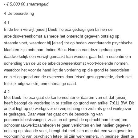
-
€ 5.000,00 smartengeld
4 De beoordeling
4.1.
In de kern verwijt [eiser] Beuk Horeca gedragingen binnen de
arbeidsovereenkomst alsmede het onterecht gegeven ontslag op
staande voet, waardoor bij [eiser] tot op heden voortdurende psychische
klachten zijn ontstaan. Indien Beuk Horeca van deze gedragingen
daadwerkelijk een verwijt gemaakt kan worden, gaat het in essentie om
schending van de uit de arbeidsovereenkomst voortvloeiende normen,
waardoor het voor de hand ligt de vordering op die grond te beoordelen
en niet op grond van de eveneens door [eiser] gesuggereerde, doch niet
feitelijk uitgewerkte, onrechtmatige daad.
4.2
Met Beuk Horeca gaat de kantonrechter er daarom van uit dat [eiser]
heeft beoogd de vordering in te stellen op grond van artikel 7:611 BW. Dit
artikel legt op de werkgever de verplichting om zich als goed werkgever
te gedragen. Daar waar het gaat om de beoordeling van
personeelsbeslissingen, zoals in dit geval de opdracht aan [eiser] om
schoonmaakwerkzaamheden te gaan verrichten en het nadien gegeven
ontslag op staande voet, brengt dat met zich mee dat een werkgever ter
voorkoming van psychisch letsel bij zijn werknemers, in beginsel dient te