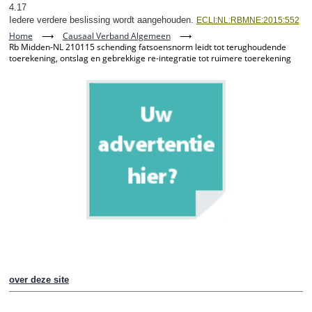
4.17
Iedere verdere beslissing wordt aangehouden.
ECLI:NL:RBMNE:2015:552
Home
⟶
Causaal Verband Algemeen
⟶
Rb Midden-NL 210115 schending fatsoensnorm leidt tot terughoudende
toerekening, ontslag en gebrekkige re-integratie tot ruimere toerekening
over deze site