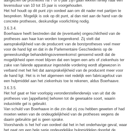
aangezien de protheses na 7 of 8 jaar zijn gaan lekken terwijl haar een
levensduur van 10 tot 15 jaar is voorgehouden.
Het hof houdt op dit punt zijn oordeel aan om dit nader met partijen te
bespreken. Mogelijk is ook op dit punt, al dan niet aan de hand van de
concrete protheses, deskundige voorlichting nodig.
3.6.3.4.
Boerhaave heeft bestreden dat de (eventuele) ongeschiktheid van de
protheses aan haar kan worden toegerekend. Zij stelt dat
aansprakelijkheid van de producent van de borstprotheses veel meer
voor de hand ligt en dat in de Parlementaire Geschiedenis op de
geneeskundige behandelingsovereenkomst genoemd wordt dat de
mogelijkheid open moet blijven dat een tegen een arts of ziekenhuis ter
zake van falende apparatuur ingestelde vordering wordt afgewezen in
verband met het feit dat aansprakelijkheid van de producent meer voor
de hand ligt. Het is in het algemeen niet redelijk een fabricagefout van
een hulpmiddel aan het ziekenhuis toe te rekenen, aldus Boerhaave.
3.6.3.5.
Het hof gaat er hier voorlopig veronderstellenderwijs van uit dat de
protheses van [appellante] behoren tot de gewraakte soort, waarin
industriële gel is gebruikt.
Van schuld van Boerhaave in die zin dat zij zou hebben geweten of had
moeten weten van de ondeugdelijkheid van de protheses wegens de
daarin gebruikte gel is geen sprake.
Voorshands is het hof van oordeel dat het in het onderhavige geval, waar
het gaat om een hele serie ondeugdelijke hulpmiddelen doordat de