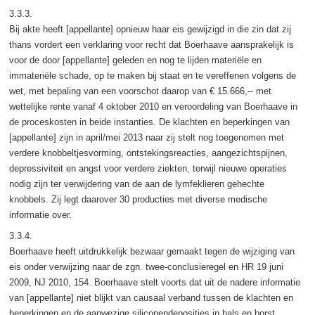
3.3.3.
Bij akte heeft [appellante] opnieuw haar eis gewijzigd in die zin dat zij
thans vordert een verklaring voor recht dat Boerhaave aansprakelijk is
voor de door [appellante] geleden en nog te lijden materiële en
immateriële schade, op te maken bij staat en te vereffenen volgens de
wet, met bepaling van een voorschot daarop van € 15.666,-- met
wettelijke rente vanaf 4 oktober 2010 en veroordeling van Boerhaave in
de proceskosten in beide instanties. De klachten en beperkingen van
[appellante] zijn in april/mei 2013 naar zij stelt nog toegenomen met
verdere knobbeltjesvorming, ontstekingsreacties, aangezichtspijnen,
depressiviteit en angst voor verdere ziekten, terwijl nieuwe operaties
nodig zijn ter verwijdering van de aan de lymfeklieren gehechte
knobbels. Zij legt daarover 30 producties met diverse medische
informatie over.
3.3.4.
Boerhaave heeft uitdrukkelijk bezwaar gemaakt tegen de wijziging van
eis onder verwijzing naar de zgn. twee-conclusieregel en HR 19 juni
2009, NJ 2010, 154. Boerhaave stelt voorts dat uit de nadere informatie
van [appellante] niet blijkt van causaal verband tussen de klachten en
beperkingen en de aanwezige siliconendeposities in hals en borst.