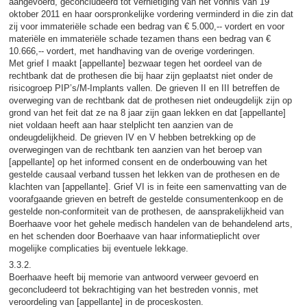
aangevoerd, geconcludeerd tot vernietiging van het vonnis van 19
oktober 2011 en haar oorspronkelijke vordering verminderd in die zin dat
zij voor immateriële schade een bedrag van € 5.000,-- vordert en voor
materiële en immateriële schade tezamen thans een bedrag van €
10.666,-- vordert, met handhaving van de overige vorderingen.
Met grief I maakt [appellante] bezwaar tegen het oordeel van de
rechtbank dat de prothesen die bij haar zijn geplaatst niet onder de
risicogroep PIP’s/M-Implants vallen. De grieven II en III betreffen de
overweging van de rechtbank dat de prothesen niet ondeugdelijk zijn op
grond van het feit dat ze na 8 jaar zijn gaan lekken en dat [appellante]
niet voldaan heeft aan haar stelplicht ten aanzien van de
ondeugdelijkheid. De grieven IV en V hebben betrekking op de
overwegingen van de rechtbank ten aanzien van het beroep van
[appellante] op het informed consent en de onderbouwing van het
gestelde causaal verband tussen het lekken van de prothesen en de
klachten van [appellante]. Grief VI is in feite een samenvatting van de
voorafgaande grieven en betreft de gestelde consumentenkoop en de
gestelde non-conformiteit van de prothesen, de aansprakelijkheid van
Boerhaave voor het gehele medisch handelen van de behandelend arts,
en het schenden door Boerhaave van haar informatieplicht over
mogelijke complicaties bij eventuele lekkage.
3.3.2.
Boerhaave heeft bij memorie van antwoord verweer gevoerd en
geconcludeerd tot bekrachtiging van het bestreden vonnis, met
veroordeling van [appellante] in de proceskosten.