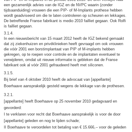
een gezamenlijk advies van de IGZ en de NVPC waarin (zonder
tijdsaanduiding) vrouwen die een PIP- of M-Implants prothese hebben
wordt geadviseerd om die te laten controleren op scheuren en lekkages.
De betreffende Franse fabrikant is medio 2010 failliet gegaan. Ook Rolfi
is failliet gegaan.
3.1.4.
In een nieuwsbericht van 15 maart 2012 heeft de IGZ bekend gemaakt
dat zij ziekenhuizen en privéklinieken heeft gevraagd om ook vrouwen
die vóór 2001 een borstimplantaat van PIP of M-implants hebben
gekregen, op te roepen voor controle en de implantaten eventueel te
verwijderen, omdat uit nieuwe informatie is gebleken dat de Franse
fabrikant ook al vóór 2001 gefraudeerd heeft met siliconen.
3.1.5.
Bij brief van 4 oktober 2010 heeft de advocaat van [appellante]
Boerhaave aansprakelijk gesteld wegens de lekkage van de prothesen.
3.2.1.
[appellante] heeft Boerhaave op 25 november 2010 gedagvaard en
gevorderd:
I te verklaren voor recht dat Boerhaave aansprakelijk is voor de door
[appellante] geleden en nog te lijden schade;
II Boerhaave te veroordelen tot betaling van € 15.666,-- voor de geleden