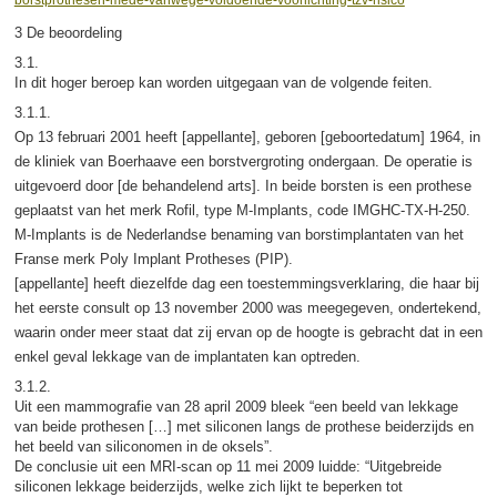
3 De beoordeling
3.1.
In dit hoger beroep kan worden uitgegaan van de volgende feiten.
3.1.1.
Op 13 februari 2001 heeft [appellante], geboren [geboortedatum] 1964, in
de kliniek van Boerhaave een borstvergroting ondergaan. De operatie is
uitgevoerd door [de behandelend arts]. In beide borsten is een prothese
geplaatst van het merk Rofil, type M-Implants, code IMGHC-TX-H-250.
M-Implants is de Nederlandse benaming van borstimplantaten van het
Franse merk Poly Implant Protheses (PIP).
[appellante] heeft diezelfde dag een toestemmingsverklaring, die haar bij
het eerste consult op 13 november 2000 was meegegeven, ondertekend,
waarin onder meer staat dat zij ervan op de hoogte is gebracht dat in een
enkel geval lekkage van de implantaten kan optreden.
3.1.2.
Uit een mammografie van 28 april 2009 bleek “een beeld van lekkage
van beide prothesen […] met siliconen langs de prothese beiderzijds en
het beeld van siliconomen in de oksels”.
De conclusie uit een MRI-scan op 11 mei 2009 luidde: “Uitgebreide
siliconen lekkage beiderzijds, welke zich lijkt te beperken tot