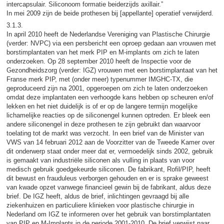
intercapsulair. Siliconoom formatie beiderzijds axillair.”
In mei 2009 zijn de beide prothesen bij [appellante] operatief verwijderd.
3.1.3.
In april 2010 heeft de Nederlandse Vereniging van Plastische Chirurgie
(verder: NVPC) via een persbericht een oproep gedaan aan vrouwen met
borstimplantaten van het merk PIP en M-implants om zich te laten
onderzoeken. Op 28 september 2010 heeft de Inspectie voor de
Gezondheidszorg (verder: IGZ) vrouwen met een borstimplantaat van het
Franse merk PIP, met (onder meer) typenummer IMGHC-TX, die
geproduceerd zijn na 2001, opgeroepen om zich te laten onderzoeken
omdat deze implantaten een verhoogde kans hebben op scheuren en/of
lekken en het niet duidelijk is of er op de langere termijn mogelijke
lichamelijke reacties op de siliconengel kunnen optreden. Er bleek een
andere siliconengel in deze prothesen te zijn gebruikt dan waarvoor
toelating tot de markt was verzocht. In een brief van de Minister van
VWS van 14 februari 2012 aan de Voorzitter van de Tweede Kamer over
dit onderwerp staat onder meer dat er, vermoedelijk sinds 2002, gebruik
is gemaakt van industriële siliconen als vulling in plaats van voor
medisch gebruik goedgekeurde siliconen. De fabrikant, Rofil/PIP, heeft
dit bewust en frauduleus verborgen gehouden en er is sprake geweest
van kwade opzet vanwege financieel gewin bij de fabrikant, aldus deze
brief. De IGZ heeft, aldus de brief, inlichtingen gevraagd bij alle
ziekenhuizen en particuliere klinieken voor plastische chirurgie in
Nederland om IGZ te informeren over het gebruik van borstimplantaten
van PIP en M-Implants in de periode 2001-2010. De brief verwijst naar