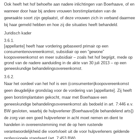
Ook heeft het hof behoefte aan nadere inlichtingen van Boerhaave, of en
wanneer door haar bij andere vrouwen borstimplantaten van de
gewraakte soort zijn geplaatst, of deze vrouwen zich in verband daarmee
bij haar gemeld hebben en hoe zij die situaties heeft behandeld.
Juridisch kader
3.6.1.
[appellante] heeft haar vordering gebaseerd primair op een
consumentenovereenkomst, subsidiair op een “gewone”
koopovereenkomst en meer subsidiair – zoals het hof begrijpt, mede op
grond van de nadere aanduiding in de akte van 30 juli 2013 – op een
geneeskundige behandelingsovereenkomst.
3.6.2.
Naar het oordeel van het hof is een (consumenten)koopovereenkomst
geen deugdelijke grondslag voor de vordering van [appellante]. Zij heeft
geen borstimplantaten gekocht, maar met Boerhaave een
geneeskundige behandelingsovereenkomst als bedoeld in art. 7:446 e.v.
BW gesloten, waarbij de hulpverlener (Boerhaave/[de behandelend arts])
de zorg van een goed hulpverlener in acht moet nemen en dient te
handelen in overeenstemming met de op hem rustende
verantwoordelijkheid die voortvloeit uit de voor hulpverleners geldende
professionele standaard (art. 7:453 BW).