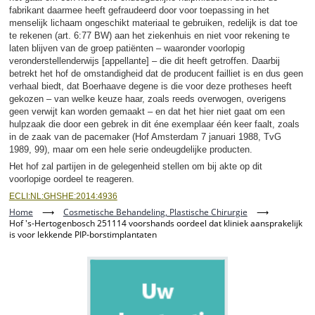
fabrikant daarmee heeft gefraudeerd door voor toepassing in het
menselijk lichaam ongeschikt materiaal te gebruiken, redelijk is dat toe
te rekenen (art. 6:77 BW) aan het ziekenhuis en niet voor rekening te
laten blijven van de groep patiënten – waaronder voorlopig
veronderstellenderwijs [appellante] – die dit heeft getroffen. Daarbij
betrekt het hof de omstandigheid dat de producent failliet is en dus geen
verhaal biedt, dat Boerhaave degene is die voor deze protheses heeft
gekozen – van welke keuze haar, zoals reeds overwogen, overigens
geen verwijt kan worden gemaakt – en dat het hier niet gaat om een
hulpzaak die door een gebrek in dit éne exemplaar één keer faalt, zoals
in de zaak van de pacemaker (Hof Amsterdam 7 januari 1988, TvG
1989, 99), maar om een hele serie ondeugdelijke producten.
Het hof zal partijen in de gelegenheid stellen om bij akte op dit
voorlopige oordeel te reageren.
ECLI:NL:GHSHE:2014:4936
Home
⟶
Cosmetische Behandeling, Plastische Chirurgie
⟶
Hof 's-Hertogenbosch 251114 voorshands oordeel dat kliniek aansprakelijk
is voor lekkende PIP-borstimplantaten