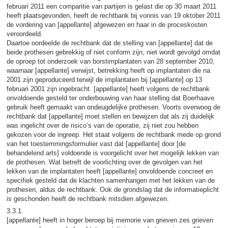
februari 2011 een comparitie van partijen is gelast die op 30 maart 2011
heeft plaatsgevonden, heeft de rechtbank bij vonnis van 19 oktober 2011
de vordering van [appellante] afgewezen en haar in de proceskosten
veroordeeld.
Daartoe oordeelde de rechtbank dat de stelling van [appellante] dat de
beide prothesen gebrekkig of niet conform zijn, niet wordt gevolgd omdat
de oproep tot onderzoek van borstimplantaten van 28 september 2010,
waarnaar [appellante] verwijst, betrekking heeft op implantaten die na
2001 zijn geproduceerd terwijl de implantaten bij [appellante] op 13
februari 2001 zijn ingebracht. [appellante] heeft volgens de rechtbank
onvoldoende gesteld ter onderbouwing van haar stelling dat Boerhaave
gebruik heeft gemaakt van ondeugdelijke prothesen. Voorts overwoog de
rechtbank dat [appellante] moet stellen en bewijzen dat als zij duidelijk
was ingelicht over de risico’s van de operatie, zij niet zou hebben
gekozen voor de ingreep. Het staat volgens de rechtbank mede op grond
van het toestemmingsformulier vast dat [appellante] door [de
behandelend arts] voldoende is voorgelicht over het mogelijk lekken van
de prothesen. Wat betreft de voorlichting over de gevolgen van het
lekken van de implantaten heeft [appellante] onvoldoende concreet en
specifiek gesteld dat de klachten samenhangen met het lekken van de
prothesen, aldus de rechtbank. Ook de grondslag dat de informatieplicht
is geschonden heeft de rechtbank mitsdien afgewezen.
3.3.1.
[appellante] heeft in hoger beroep bij memorie van grieven zes grieven