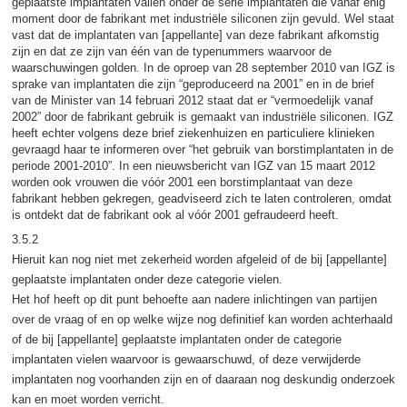
geplaatste implantaten vallen onder de serie implantaten die vanaf enig
moment door de fabrikant met industriële siliconen zijn gevuld. Wel staat
vast dat de implantaten van [appellante] van deze fabrikant afkomstig
zijn en dat ze zijn van één van de typenummers waarvoor de
waarschuwingen golden. In de oproep van 28 september 2010 van IGZ is
sprake van implantaten die zijn “geproduceerd na 2001” en in de brief
van de Minister van 14 februari 2012 staat dat er “vermoedelijk vanaf
2002” door de fabrikant gebruik is gemaakt van industriële siliconen. IGZ
heeft echter volgens deze brief ziekenhuizen en particuliere klinieken
gevraagd haar te informeren over “het gebruik van borstimplantaten in de
periode 2001-2010”. In een nieuwsbericht van IGZ van 15 maart 2012
worden ook vrouwen die vóór 2001 een borstimplantaat van deze
fabrikant hebben gekregen, geadviseerd zich te laten controleren, omdat
is ontdekt dat de fabrikant ook al vóór 2001 gefraudeerd heeft.
3.5.2
Hieruit kan nog niet met zekerheid worden afgeleid of de bij [appellante]
geplaatste implantaten onder deze categorie vielen.
Het hof heeft op dit punt behoefte aan nadere inlichtingen van partijen
over de vraag of en op welke wijze nog definitief kan worden achterhaald
of de bij [appellante] geplaatste implantaten onder de categorie
implantaten vielen waarvoor is gewaarschuwd, of deze verwijderde
implantaten nog voorhanden zijn en of daaraan nog deskundig onderzoek
kan en moet worden verricht.