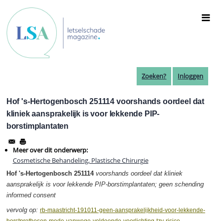
Overslaan
en
naar
de
inhoud
gaan
Zoeken?
Inloggen
Hof 's-Hertogenbosch 251114 voorshands oordeel dat
kliniek aansprakelijk is voor lekkende PIP-
borstimplantaten
Meer over dit onderwerp:
Cosmetische Behandeling, Plastische Chirurgie
Hof 's-Hertogenbosch 251114
voorshands oordeel dat kliniek
aansprakelijk is voor lekkende PIP-borstimplantaten; geen schending
informed consent
vervolg op:
rb-maastricht-191011-geen-aansprakelijkheid-voor-lekkende-
borstprothesen-mede-vanwege-voldoende-voorlichting-tzv-risico