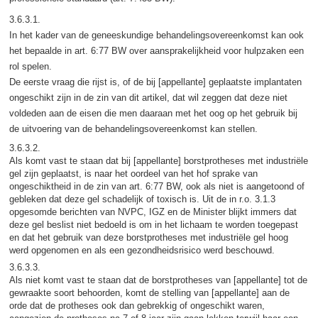
3.6.3.1.
In het kader van de geneeskundige behandelingsovereenkomst kan ook
het bepaalde in art. 6:77 BW over aansprakelijkheid voor hulpzaken een
rol spelen.
De eerste vraag die rijst is, of de bij [appellante] geplaatste implantaten
ongeschikt zijn in de zin van dit artikel, dat wil zeggen dat deze niet
voldeden aan de eisen die men daaraan met het oog op het gebruik bij
de uitvoering van de behandelingsovereenkomst kan stellen.
3.6.3.2.
Als komt vast te staan dat bij [appellante] borstprotheses met industriële
gel zijn geplaatst, is naar het oordeel van het hof sprake van
ongeschiktheid in de zin van art. 6:77 BW, ook als niet is aangetoond of
gebleken dat deze gel schadelijk of toxisch is. Uit de in r.o. 3.1.3
opgesomde berichten van NVPC, IGZ en de Minister blijkt immers dat
deze gel beslist niet bedoeld is om in het lichaam te worden toegepast
en dat het gebruik van deze borstprotheses met industriële gel hoog
werd opgenomen en als een gezondheidsrisico werd beschouwd.
3.6.3.3.
Als niet komt vast te staan dat de borstprotheses van [appellante] tot de
gewraakte soort behoorden, komt de stelling van [appellante] aan de
orde dat de protheses ook dan gebrekkig of ongeschikt waren,