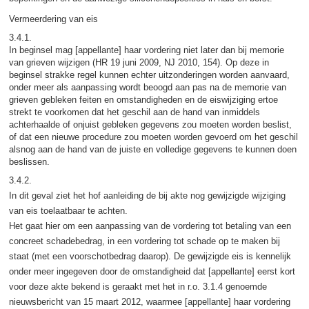
Vermeerdering van eis
3.4.1.
In beginsel mag [appellante] haar vordering niet later dan bij memorie
van grieven wijzigen (HR 19 juni 2009, NJ 2010, 154). Op deze in
beginsel strakke regel kunnen echter uitzonderingen worden aanvaard,
onder meer als aanpassing wordt beoogd aan pas na de memorie van
grieven gebleken feiten en omstandigheden en de eiswijziging ertoe
strekt te voorkomen dat het geschil aan de hand van inmiddels
achterhaalde of onjuist gebleken gegevens zou moeten worden beslist,
of dat een nieuwe procedure zou moeten worden gevoerd om het geschil
alsnog aan de hand van de juiste en volledige gegevens te kunnen doen
beslissen.
3.4.2.
In dit geval ziet het hof aanleiding de bij akte nog gewijzigde wijziging
van eis toelaatbaar te achten.
Het gaat hier om een aanpassing van de vordering tot betaling van een
concreet schadebedrag, in een vordering tot schade op te maken bij
staat (met een voorschotbedrag daarop). De gewijzigde eis is kennelijk
onder meer ingegeven door de omstandigheid dat [appellante] eerst kort
voor deze akte bekend is geraakt met het in r.o. 3.1.4 genoemde
nieuwsbericht van 15 maart 2012, waarmee [appellante] haar vordering