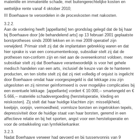
materiële en immateriële schade, met buitengerechtelijke kosten en
wettelijke rente vanaf 4 oktober 2010;
III Boerhaave te veroordelen in de proceskosten met nakosten.
3.2.2.
Aan de vordering heeft [appellante] ten grondslag gelegd dat de bij haar
bij Boerhaave door [de behandelend arts] op 13 februari 2001 geplaatste
borstprotheses sinds 2008 lekken en in mei 2009 operatief zijn
verwijderd. Primair stelt zij dat de implantaten gebrekkig waren en dat
hier sprake is van een consumentenkoop, subsidiair stelt zij dat de
prothesen non-conform zijn en niet aan de overeenkomst voldoen, meer
subsidiair stelt zij dat Boerhaave verantwoordelijk is voor het gehele
medisch handelen van een arts, inclusief de keuze van de te hanteren
producten, en ten slotte stelt zij dat zij niet volledig of onjuist is ingelicht
door Boerhaave omdat haar voorgespiegeld is dat lekkage zou zijn
uitgesloten en zij nimmer geïnformeerd is over mogelijke complicaties bij
een eventuele lekkage. [appellante] vordert € 10.000,-- smartengeld en €
5.666,-- materiële schadevergoeding (hersteloperatie, kleding en
reiskosten). Zij stelt dat haar huidige klachten zijn: misselijkheid,
keelpijn, oorpijn, vermoeidheid, vormloze borsten en ingetrokken tepels,
depressiviteit door de huidige staat van haar borsten, geremd in een
affectieve relatie en bij het sporten, angst voor een hersteloperatie en
voor de ontwikkeling van lymfeklierkanker.
3.2.3.
Nadat Boerhaave verweer had gevoerd en bij tussenvonnis van 9