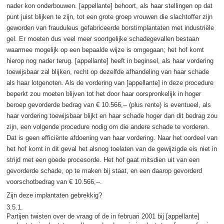
nader kon onderbouwen. [appellante] behoort, als haar stellingen op dat
punt juist blijken te zijn, tot een grote groep vrouwen die slachtoffer zijn
geworden van frauduleus gefabriceerde borstimplantaten met industriële
gel. Er moeten dus veel meer soortgelijke schadegevallen bestaan
waarmee mogelijk op een bepaalde wijze is omgegaan; het hof komt
hierop nog nader terug. [appellante] heeft in beginsel, als haar vordering
toewijsbaar zal blijken, recht op dezelfde afhandeling van haar schade
als haar lotgenoten. Als de vordering van [appellante] in deze procedure
beperkt zou moeten blijven tot het door haar oorspronkelijk in hoger
beroep gevorderde bedrag van € 10.566,-- (plus rente) is eventueel, als
haar vordering toewijsbaar blijkt en haar schade hoger dan dit bedrag zou
zijn, een volgende procedure nodig om die andere schade te vorderen.
Dat is geen efficiënte afdoening van haar vordering. Naar het oordeel van
het hof komt in dit geval het alsnog toelaten van de gewijzigde eis niet in
strijd met een goede procesorde. Het hof gaat mitsdien uit van een
gevorderde schade, op te maken bij staat, en een daarop gevorderd
voorschotbedrag van € 10.566,--.
Zijn deze implantaten gebrekkig?
3.5.1.
Partijen twisten over de vraag of de in februari 2001 bij [appellante]