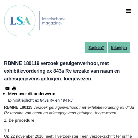
Overslaan
en
naar
de
inhoud
gaan
Zoeken?
Inloggen
RBMNE 180119 verzoek getuigenverhoor, met
exhibitievordering ex 843a Rv terzake van naam en
adresgegevens getuigen; toegewezen
Meer over dit onderwerp:
Exhibitieplicht ex 843a Rv en 194 Rv
RBMNE 180119
verzoek getuigenverhoor, met exhibitievordering ex 843a
Rv terzake van naam en adresgegevens getuigen; toegewezen
1.
De procedure
1.1.
Op 22 november 2018 heeft [ verzoekster ] een verzoekschrift ter griffie