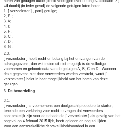
horen van getuigen duidelijkheid verkrijgen over de ongevalslocatie. Zij
wil daarbij (in ieder geval) de volgende getuigen laten horen:
1. [ verzoekster ] , partij-getuige;
2, E ;
3. A;
4. B;
5. F ;
6. C ;
7. D ;
8. G .
2.3.
[ verzoekster ] heeft recht en belang bij het ontvangen van de
adresgegevens, dan wel indien dit niet mogelijk is de volledige
voornamen en geboortedata van de getuigen A, B, C en D . Wanneer
deze gegevens niet door verweerders worden verstrekt, wordt [
verzoekster ] belet in haar mogelijkheid van het horen van deze
getuigen.
3.
De beoordeling
3.1.
[ verzoekster ] is voornemens een deelgeschilprocedure te starten,
teneinde een verklaring voor recht te vragen dat verweerders
aansprakelijk zijn voor de schade die [ verzoekster ] als gevolg van het
ongeval op 4 februari 2015 lijdt, heeft geleden en nog zal lijden.
Voor een aansprakelijkheidsprakelijkheidsoordeel in een