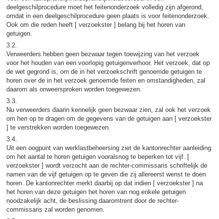
deelgeschilprocedure moet het feitenonderzoek volledig zijn afgerond,
omdat in een deelgeschilprocedure geen plaats is voor feitenonderzoek.
Ook om die reden heeft [ verzoekster ] belang bij het horen van
getuigen.
3.2.
Verweerders hebben geen bezwaar tegen toewijzing van het verzoek
voor het houden van een voorlopig getuigenverhoor. Het verzoek, dat op
de wet gegrond is, om de in het verzoekschrift genoemde getuigen te
horen over de in het verzoek genoemde feiten en omstandigheden, zal
daarom als onweersproken worden toegewezen.
3.3.
Nu verweerders daarin kennelijk geen bezwaar zien, zal ook het verzoek
om hen op te dragen om de gegevens van de getuigen aan [ verzoekster
] te verstrekken worden toegewezen.
3.4.
Uit een oogpunt van werklastbeheersing ziet de kantonrechter aanleiding
om het aantal te horen getuigen vooralsnog te beperken tot vijf. [
verzoekster ] wordt verzocht aan de rechter-commissaris schriftelijk de
namen van de vijf getuigen op te geven die zij allereerst wenst te doen
horen. De kantonrechter merkt daarbij op dat indien [ verzoekster ] na
het horen van deze getuigen het horen van nog enkele getuigen
noodzakelijk acht, de beslissing daaromtrent door de rechter-
commissaris zal worden genomen.