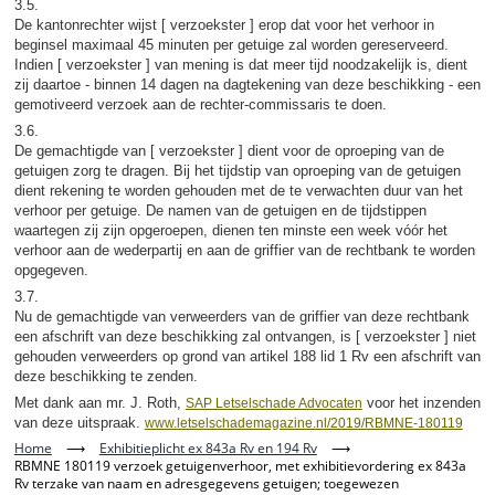
3.5.
De kantonrechter wijst [ verzoekster ] erop dat voor het verhoor in
beginsel maximaal 45 minuten per getuige zal worden gereserveerd.
Indien [ verzoekster ] van mening is dat meer tijd noodzakelijk is, dient
zij daartoe - binnen 14 dagen na dagtekening van deze beschikking - een
gemotiveerd verzoek aan de rechter-commissaris te doen.
3.6.
De gemachtigde van [ verzoekster ] dient voor de oproeping van de
getuigen zorg te dragen. Bij het tijdstip van oproeping van de getuigen
dient rekening te worden gehouden met de te verwachten duur van het
verhoor per getuige. De namen van de getuigen en de tijdstippen
waartegen zij zijn opgeroepen, dienen ten minste een week vóór het
verhoor aan de wederpartij en aan de griffier van de rechtbank te worden
opgegeven.
3.7.
Nu de gemachtigde van verweerders van de griffier van deze rechtbank
een afschrift van deze beschikking zal ontvangen, is [ verzoekster ] niet
gehouden verweerders op grond van artikel 188 lid 1 Rv een afschrift van
deze beschikking te zenden.
Met dank aan mr. J. Roth,
voor het inzenden
SAP Letselschade Advocaten
van deze uitspraak.
www.letselschademagazine.nl/2019/RBMNE-180119
Home
⟶
Exhibitieplicht ex 843a Rv en 194 Rv
⟶
RBMNE 180119 verzoek getuigenverhoor, met exhibitievordering ex 843a
Rv terzake van naam en adresgegevens getuigen; toegewezen