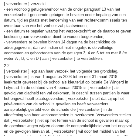
[ verzoekster ] verzoekt:
- een voorlopig getuigenverhoor van de onder paragraaf 13 van het
verzoekschrift genoemde getuigen te bevelen onder bepaling van een
datum, tijd en plaats met benoeming van een rechter-commissaris ten
overstaan van wie het verhoor zal plaatsvinden;
- een datum te bepalen waarop het verzoekschrift en de daarop te geven
beslissing aan verweerders dient te worden toegezonden;
- verweerders te bevelen binnen 14 dagen na de beschikking de
adresgegevens, dan wel indien dit niet mogelijk is de volledige
voornamen en geboortedata van de getuigen 3, 4 en 6 tot en met 8 (te
weten A , B, C en D ) aan [ verzoekster ] te verstrekken.
2.2.
[ verzoekster ] legt aan haar verzoek het volgende ten grondslag.
[ verzoekster ] is van 1 augustus 2008 tot en met 31 maart 2018
leerkracht geweest bij de school als kleuterjuf op locatie De Wingerd in
Lelystad. In de ochtend van 4 februari 20015 is [ verzoekster ] als
gevolg van gladheid ten val gekomen, In geschil tussen partijen is waar
het ongeval heeft plaatsgevonden. [ verzoekster ] stelt dat zij op het
privé-terrein van de school is gevallen en heeft verweerders
aansprakelijk gesteld voor de schade die [ verzoekster ] in de
uitoefening van haar werkzaamheden is overkomen. Verweerders stellen
dat [ verzoekster ] niet op het terrein van de school is gevallen maar op
de openbare wegen wijzen daarom de aansprakelijkheid voor het ongeval
en de gevolgen hiervan af. [ verzoekster ] wil door het middel van het