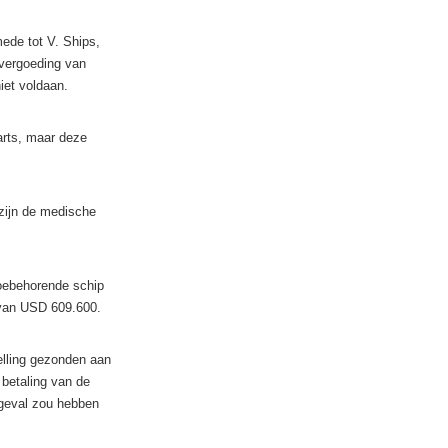
ede tot V. Ships,
 vergoeding van
iet voldaan.
rts, maar deze
zijn de medische
toebehorende schip
e van USD 609.600.
elling gezonden aan
betaling van de
ngeval zou hebben