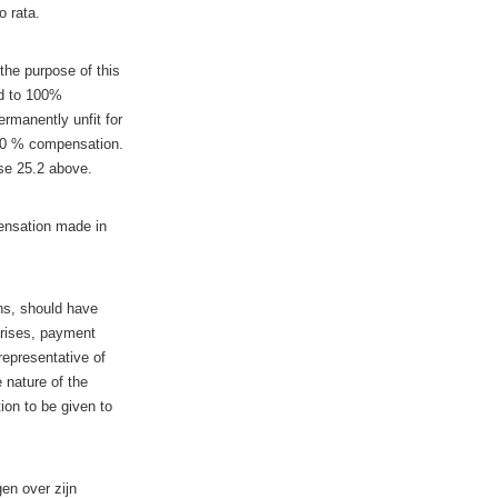
o rata.
the purpose of this
ed to 100%
rmanently unfit for
100 % compensation.
se 25.2 above.
pensation made in
ons, should have
arises, payment
representative of
 nature of the
ion to be given to
en over zijn