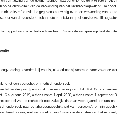
 en vernauwing van de gewrichtsspleet waargenomen op de MRI foto’s. Dit zi
n op de chroniciteit van de verwonding van het rechterkniegewricht. De conclus
en objectieve forensische gegevens aanwezig over een verwonding van het re
scheur van de voorste kruisband die is ontstaan op of omstreeks 18 augustu
 het rapport van deze deskundigen heeft Owners de aansprakelijkheid definiti
ventie
j dagvaarding gevorderd bij vonnis, uitvoerbaar bij voorraad, voor zover de wet
ekking tot een voorschot en medisch onderzoek
en tot betaling aan [persoon A] van een bedrag van USD 104.866,- te vermee
naf 16 augustus 2019, althans vanaf 1 april 2020, althans vanaf 1 september 2
het oordeel van de rechtbank noodzakelijk, daaraan voorafgaand een arts aan 
sch onderzoek naar de arbeidsongeschiktheid van [persoon A] en zijn geschikt
ere dienst op zee, met veroordeling van Owners in de kosten van het incident;