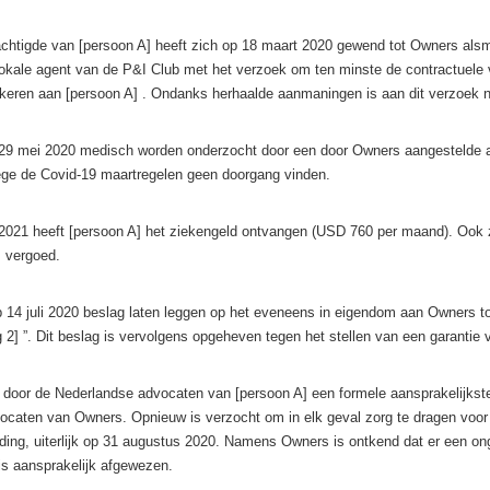
htigde van [persoon A] heeft zich op 18 maart 2020 gewend tot Owners alsm
okale agent van de P&I Club met het verzoek om ten minste de contractuele
keren aan [persoon A] . Ondanks herhaalde aanmaningen is aan dit verzoek n
 29 mei 2020 medisch worden onderzocht door een door Owners aangestelde a
ge de Covid-19 maartregelen geen doorgang vinden.
 2021 heeft [persoon A] het ziekengeld ontvangen (USD 760 per maand). Ook 
 vergoed.
p 14 juli 2020 beslag laten leggen op het eveneens in eigendom aan Owners 
g 2] ”. Dit beslag is vervolgens opgeheven tegen het stellen van een garanti
 door de Nederlandse advocaten van [persoon A] een formele aansprakelijkst
caten van Owners. Opnieuw is verzocht om in elk geval zorg te dragen voor 
ding, uiterlijk op 31 augustus 2020. Namens Owners is ontkend dat er een o
s aansprakelijk afgewezen.