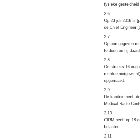
fysieke gesteldheid
2.6
Op 23 juli 2019 is [
de Chief Engineer [
2.7
Op een gegeven mome
te doen en hij daar
2.8
Omstreeks 16 august
rechterknie(gewicht
opgemaakt.
2.9
De kapitein heeft d
Medical Radio Cent
2.10
CIRM heeft op 18 au
belasten.
2.11