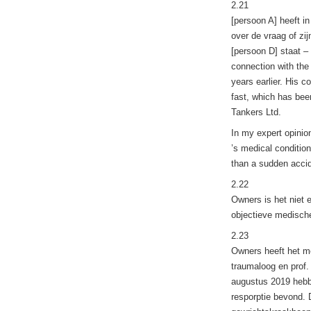
2.21
[persoon A] heeft i
over de vraag of zi
[persoon D] staat –
connection with the
years earlier. His c
fast, which has been
Tankers Ltd.
In my expert opinion
’s medical conditio
than a sudden accid
2.22
Owners is het niet 
objectieve medische
2.23
Owners heeft het me
traumaloog en prof.
augustus 2019 hebbe
resporptie bevond. 