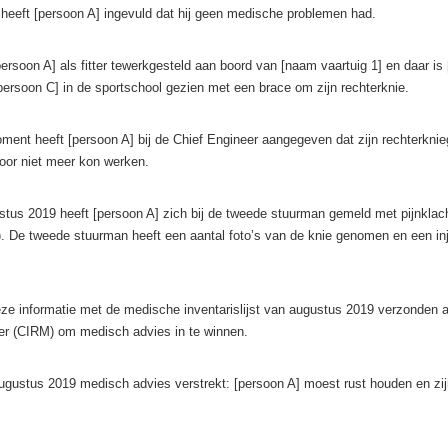
 heeft [persoon A] ingevuld dat hij geen medische problemen had.
persoon A] als fitter tewerkgesteld aan boord van [naam vaartuig 1] en daar is
persoon C] in de sportschool gezien met een brace om zijn rechterknie.
nt heeft [persoon A] bij de Chief Engineer aangegeven dat zijn rechterknie
door niet meer kon werken.
us 2019 heeft [persoon A] zich bij de tweede stuurman gemeld met pijnklach
). De tweede stuurman heeft een aantal foto’s van de knie genomen en een inj
eze informatie met de medische inventarislijst van augustus 2019 verzonden a
er (CIRM) om medisch advies in te winnen.
gustus 2019 medisch advies verstrekt: [persoon A] moest rust houden en zijn