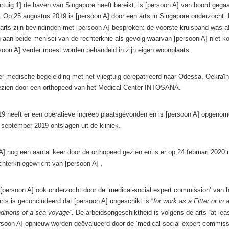
tuig 1] de haven van Singapore heeft bereikt, is [persoon A] van boord gega
 Op 25 augustus 2019 is [persoon A] door een arts in Singapore onderzocht.
 arts zijn bevindingen met [persoon A] besproken: de voorste kruisband was a
 aan beide menisci van de rechterknie als gevolg waarvan [persoon A] niet k
soon A] verder moest worden behandeld in zijn eigen woonplaats.
er medische begeleiding met het vliegtuig gerepatrieerd naar Odessa, Oekraïn
ezien door een orthopeed van het Medical Center INTOSANA.
 heeft er een operatieve ingreep plaatsgevonden en is [persoon A] opgenome
eptember 2019 ontslagen uit de kliniek.
A] nog een aantal keer door de orthopeed gezien en is er op 24 februari 2020
hterkniegewricht van [persoon A] .
[persoon A] ook onderzocht door de ‘medical-social expert commission’ van h
rts is geconcludeerd dat [persoon A] ongeschikt is “
for work as a Fitter or in
nditions of a sea voyage”.
De arbeidsongeschiktheid is volgens de arts “at lea
soon A] opnieuw worden geëvalueerd door de ‘medical-social expert commiss