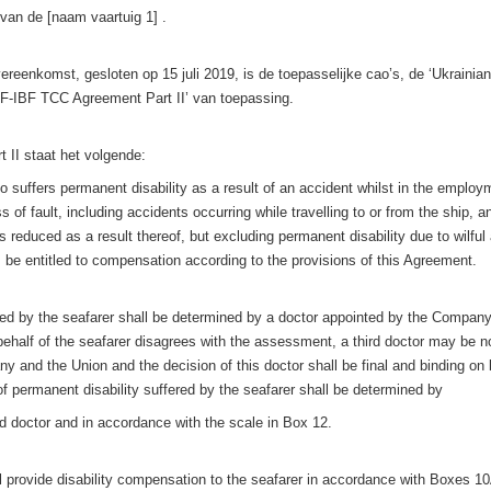
van de [naam vaartuig 1] .
reenkomst, gesloten op 15 juli 2019, is de toepasselijke cao’s, de ‘Ukraini
-IBF TCC Agreement Part II’ van toepassing.
rt II staat het volgende:
o suffers permanent disability as a result of an accident whilst in the employ
 of fault, including accidents occurring while travelling to or from the ship, a
s reduced as a result thereof, but excluding permanent disability due to wilful 
, be entitled to compensation according to the provisions of this Agreement.
ered by the seafarer shall be determined by a doctor appointed by the Company.
behalf of the seafarer disagrees with the assessment, a third doctor may be n
 and the Union and the decision of this doctor shall be final and binding on 
f permanent disability suffered by the seafarer shall be determined by
doctor and in accordance with the scale in Box 12.
 provide disability compensation to the seafarer in accordance with Boxes 1