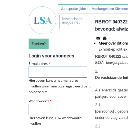
Overslaan
en
Aansprakelijkheid
Voetangels en Klemm
Hoofdnavigatie
naar
de
RBROT 040322 o
inhoud
bevoegd; afwijz
gaan
Meer over dit on
Zoeken?
Exhibitieplicht e
Login voor abonnees
RBROT 040322
ond
843A, bewijsopdrac
E-mailadres
2.
De vaststaande fei
Hierboven kunt u het mailadres
invullen waarmee u geregistreerd bent
Als enerzijds geste
op deze site
partijen, voor zover
Wachtwoord
2.1
[persoon A] , gebor
onder de vlag van d
Hierboven kunt u uw wachtwoord
invullen
2.2