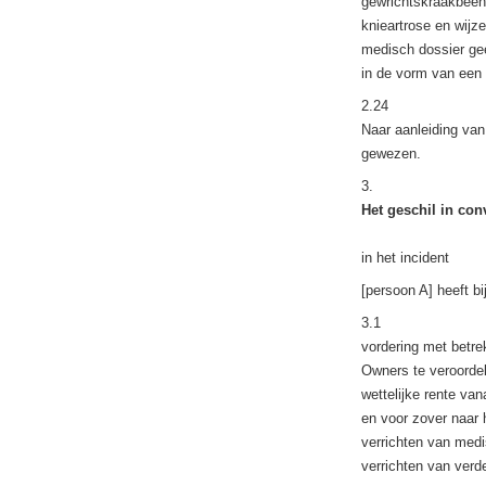
gewrichtskraakbeen
knieartrose en wijze
medisch dossier ge
in de vorm van een 
2.24
Naar aanleiding van
gewezen.
3.
Het geschil in con
in het incident
[persoon A] heeft bi
3.1
vordering met betr
Owners te veroordel
wettelijke rente va
en voor zover naar 
verrichten van medi
verrichten van verd