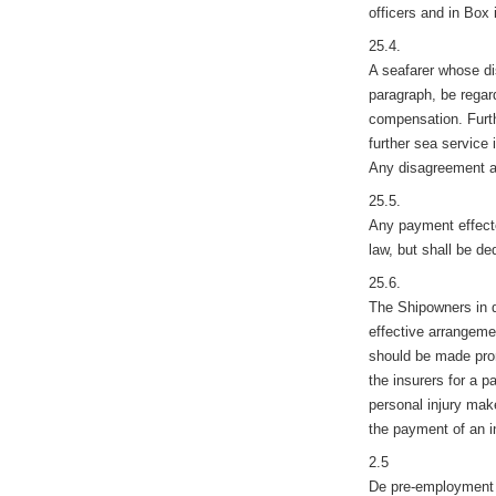
officers and in Box i
25.4.
A seafarer whose di
paragraph, be regar
compensation. Furth
further sea service
Any disagreement as
25.5.
Any payment effecte
law, but shall be d
25.6.
The Shipowners in di
effective arrangeme
should be made prom
the insurers for a 
personal injury make
the payment of an i
2.5
De pre-employment m