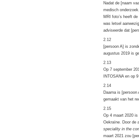
Nadat de [naam vaar
medisch onderzoek.
MRI foto’s heeft de
was letsel aanwezig
adviseerde dat [per
2.12
[persoon A] is zond
augustus 2019 is g
2.13
Op 7 september 2019
INTOSANA en op 9 s
2.14
Daarna is [persoon 
gemaakt van het rec
2.15
Op 4 maart 2020 is 
Oekraïne. Door de a
speciality in the co
maart 2021 zou [per