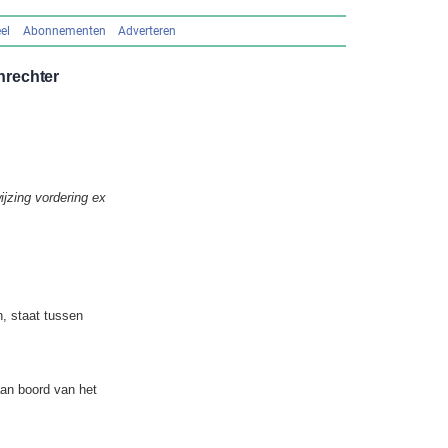
el
Abonnementen
Adverteren
nrechter
jzing vordering ex
, staat tussen
aan boord van het