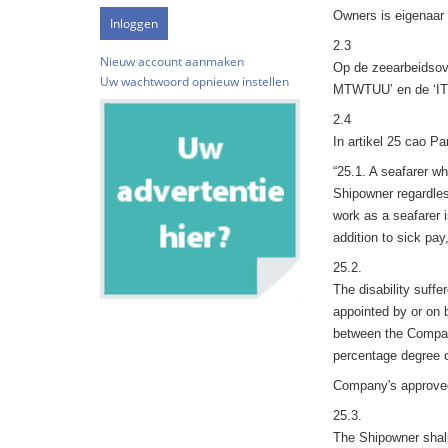
Owners is eigenaar 
2.3
Nieuw account aanmaken
Op de zeearbeidsove
Uw wachtwoord opnieuw instellen
MTWTUU’ en de ‘ITF
2.4
In artikel 25 cao Pa
“25.1. A seafarer wh
Shipowner regardless
work as a seafarer i
addition to sick pay
25.2.
The disability suff
appointed by or on 
between the Company
percentage degree o
Company's approved 
25.3.
The Shipowner shall