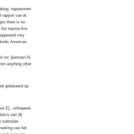
maloog, ingewonnen
 rapport van dr.
ges there is no
 his trauma five
isappeared very
 Nordic American
ain mr. [persoon A]
rom anything other
iet gebaseerd op
on E] , orthopeed-
foto’s van 26
n subtotale
erweking van het