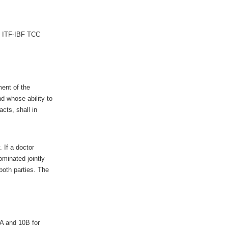
an ITF-IBF TCC
ment of the
nd whose ability to
acts, shall in
 If a doctor
ominated jointly
both parties. The
0A and 10B for