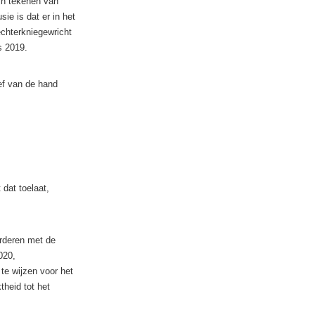
jn tekenen van
ie is dat er in het
chterkniegewricht
s 2019.
ef van de hand
 dat toelaat,
rderen met de
020,
te wijzen voor het
heid tot het