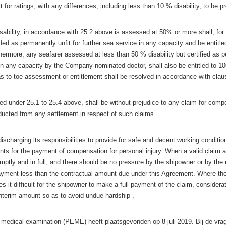
t for ratings, with any differences, including less than 10 % disability, to be pr
sability, in accordance with 25.2 above is assessed at 50% or more shall, for 
ded as permanently unfit for further sea service in any capacity and be entitl
ermore, any seafarer assessed at less than 50 % disability but certified as pe
 in any capacity by the Company-nominated doctor, shall also be entitled to 
 to toe assessment or entitlement shall be resolved in accordance with clau
d under 25.1 to 25.4 above, shall be without prejudice to any claim for com
educted from any settlement in respect of such claims.
scharging its responsibilities to provide for safe and decent working conditi
nts for the payment of compensation for personal injury. When a valid claim 
ptly and in full, and there should be no pressure by the shipowner or by the 
payment less than the contractual amount due under this Agreement. Where the
s it difficult for the shipowner to make a full payment of the claim, considerat
nterim amount so as to avoid undue hardship”.
edical examination (PEME) heeft plaatsgevonden op 8 juli 2019. Bij de vrag