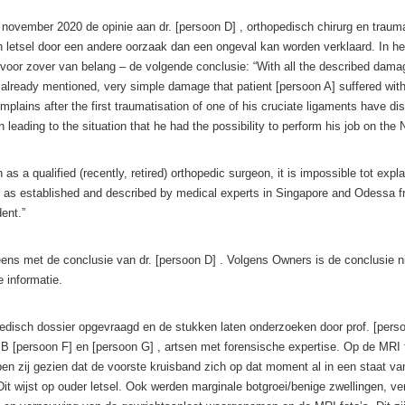
n november 2020 de opinie aan dr. [persoon D] , orthopedisch chirurg en trau
jn letsel door een andere oorzaak dan een ongeval kan worden verklaard. In het
 voor zover van belang – de volgende conclusie: “With all the described dama
 already mentioned, very simple damage that patient [persoon A] suffered with
omplains after the first traumatisation of one of his cruciate ligaments have d
 leading to the situation that he had the possibility to perform his job on the
 as a qualified (recently, retired) orthopedic surgeon, it is impossible tot expl
n as established and described by medical experts in Singapore and Odessa f
ent.”
eens met de conclusie van dr. [persoon D] . Volgens Owners is de conclusie n
 informatie.
disch dossier opgevraagd en de stukken laten onderzoeken door prof. [perso
 B [persoon F] en [persoon G] , artsen met forensische expertise. Op de MRI 
n zij gezien dat de voorste kruisband zich op dat moment al in een staat va
Dit wijst op ouder letsel. Ook werden marginale botgroei/benige zwellingen, v