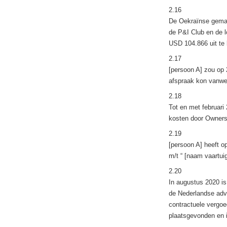
2.16
De Oekraïnse gemac
de P&I Club en de l
USD 104.866 uit te 
2.17
[persoon A] zou op
afspraak kon vanwe
2.18
Tot en met februari
kosten door Owners
2.19
[persoon A] heeft o
m/t “ [naam vaartui
2.20
In augustus 2020 is
de Nederlandse advo
contractuele vergoe
plaatsgevonden en i