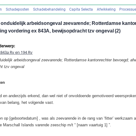
en
Schadeposten
Schadebehandeling
Capita Selecta
Afwikkeling
Processue
nduidelijk arbeidsongeval zeevarende; Rotterdamse kanto
ing vordering ex 843A, bewijsopdracht tzv ongeval (2)
derwerp:
x 843a Rv en 194 Rv
uidelijk arbeidsongeval zeevarende; Rotterdamse kantonrechter bevoegd; afwi
ht tzv ongeval
ten
ld en anderzijds erkend, dan wel niet of onvoldoende gemotiveerd weersproken
 van belang, het volgende vast.
en op [geboortedatum] , was als zeevarende in de rang van ‘fitter’ werkzaam 
e Marschall Islands varende zeeschip m/t “ [naam vaartuig 1] ”.