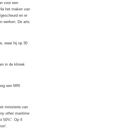
an voor een
 Na het maken van
fgescheurd en er
on werken. De arts
e, waar hij op 30
n in de kliniek
 nog een MRI
et ministerie van
 any other maritime
st 50%”. Op 4
ion’.