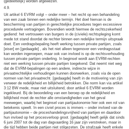
(gedeeltelijk) worden afgewezen.
4.9.
Uit artikel 6 EVRM volgt – onder meer – het recht op een behandeling
van een zaak binnen een redelijke termijn. Het doel hiervan is de
bescherming van partijen in gerechtelijke procedures tegen excessieve
procedurele vertragingen. Bovendien wordt hiermee de rechtszekerheid
gediend: het vertrouwen van burgers in de (civiele) rechtspleging komt
mede tot stand doordat de rechter binnen een redelijke termijn uitspraak
doet. Een verdragsbepaling heeft werking tussen private partijen, zoals
[eiser] en [gedaagde] , als het niet alleen tegenover een verdragsstaat
kan worden ingeroepen, maar ook van invloed is op de rechtsverhouding
tussen private partijen onderling. In beginsel wordt aan EVRM-rechten
niet een werking tussen private partijen toegekend. Dat neemt niet weg
dat de EVRM-bepalingen op een andere, indirecte wijze in
privaatrechtelijke verhoudingen kunnen doorwerken, zoals via de open
normen van het privaatrecht. [gedaagde] heeft in de motivering van zijn
verweer de redelijkheid en billijkheid betrokken. Die norm kan via artikel
3:12 BW mede, maar niet uitsluitend, door artikel 6 EVRM worden
ingekleurd. Bij de beoordeling van een beroep op de redelijkheid en
billijkheid moet de rechter alle omstandigheden van het geval
meewegen, waarbij het beginsel van partijautonomie hier ook een rol van
betekenis speelt. In een civiel proces is immers – onder invloed van de
partijautonomie – de proceshandelingsvrijheid van partijen en daardoor
hun invloed op het procesverloop groot. [gedaagde] heeft gelijk dat sinds
6 juni 2007 tot de dag van dagvaarding 16 jaar zijn verstreken, maar in
die tijd hebben beide partijen niet stilgezeten. De strafzaak heeft enkele