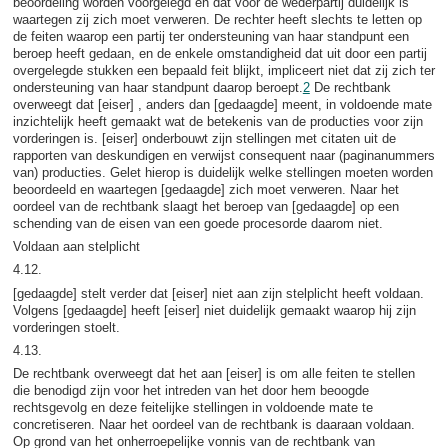
beoordeling worden voorgelegd en dat voor de wederpartij duidelijk is
waartegen zij zich moet verweren. De rechter heeft slechts te letten op
de feiten waarop een partij ter ondersteuning van haar standpunt een
beroep heeft gedaan, en de enkele omstandigheid dat uit door een partij
overgelegde stukken een bepaald feit blijkt, impliceert niet dat zij zich ter
ondersteuning van haar standpunt daarop beroept.
2
De rechtbank
overweegt dat [eiser] , anders dan [gedaagde] meent, in voldoende mate
inzichtelijk heeft gemaakt wat de betekenis van de producties voor zijn
vorderingen is. [eiser] onderbouwt zijn stellingen met citaten uit de
rapporten van deskundigen en verwijst consequent naar (paginanummers
van) producties. Gelet hierop is duidelijk welke stellingen moeten worden
beoordeeld en waartegen [gedaagde] zich moet verweren. Naar het
oordeel van de rechtbank slaagt het beroep van [gedaagde] op een
schending van de eisen van een goede procesorde daarom niet.
Voldaan aan stelplicht
4.12.
[gedaagde] stelt verder dat [eiser] niet aan zijn stelplicht heeft voldaan.
Volgens [gedaagde] heeft [eiser] niet duidelijk gemaakt waarop hij zijn
vorderingen stoelt.
4.13.
De rechtbank overweegt dat het aan [eiser] is om alle feiten te stellen
die benodigd zijn voor het intreden van het door hem beoogde
rechtsgevolg en deze feitelijke stellingen in voldoende mate te
concretiseren. Naar het oordeel van de rechtbank is daaraan voldaan.
Op grond van het onherroepelijke vonnis van de rechtbank van