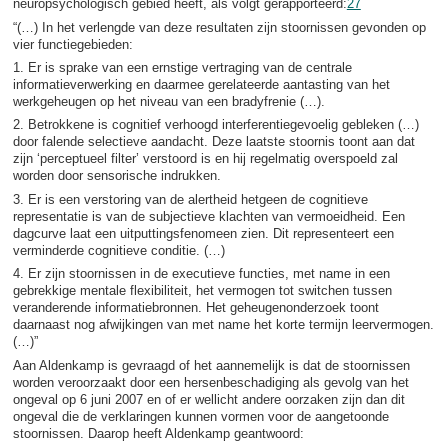
neuropsychologisch gebied heeft, als volgt gerapporteerd:
27
“(…) In het verlengde van deze resultaten zijn stoornissen gevonden op
vier functiegebieden:
1. Er is sprake van een ernstige vertraging van de centrale
informatieverwerking en daarmee gerelateerde aantasting van het
werkgeheugen op het niveau van een bradyfrenie (…).
2. Betrokkene is cognitief verhoogd interferentiegevoelig gebleken (…)
door falende selectieve aandacht. Deze laatste stoornis toont aan dat
zijn ‘perceptueel filter’ verstoord is en hij regelmatig overspoeld zal
worden door sensorische indrukken.
3. Er is een verstoring van de alertheid hetgeen de cognitieve
representatie is van de subjectieve klachten van vermoeidheid. Een
dagcurve laat een uitputtingsfenomeen zien. Dit representeert een
verminderde cognitieve conditie. (…)
4. Er zijn stoornissen in de executieve functies, met name in een
gebrekkige mentale flexibiliteit, het vermogen tot switchen tussen
veranderende informatiebronnen. Het geheugenonderzoek toont
daarnaast nog afwijkingen van met name het korte termijn leervermogen.
(…)”
Aan Aldenkamp is gevraagd of het aannemelijk is dat de stoornissen
worden veroorzaakt door een hersenbeschadiging als gevolg van het
ongeval op 6 juni 2007 en of er wellicht andere oorzaken zijn dan dit
ongeval die de verklaringen kunnen vormen voor de aangetoonde
stoornissen. Daarop heeft Aldenkamp geantwoord: