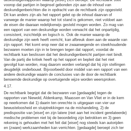
voorop dat partijen in beginsel gebonden zijn aan de inhoud van
deskundigenberichten die in opdracht van de rechtbank zijn opgesteld.
Dit kan anders zijn als het rapport gelet op de inhoud daarvan of
vanwege de manier waarop het tot stand is gekomen, niet voldoet aan
de eisen die daaraan redelijkerwijs gesteld mogen worden. Zo mag van
een rapport van een deskundige worden verwacht dat het onpartijdig,
consistent, inzichtelijk en logisch is. Ook de manier waarop de
deskundige zijn werk heeft verricht, kan afbreuk doen aan de waarde van
zijn rapport. Het komt erop neer dat er zwaarwegende en steekhoudende
bezwaren moeten zijn in te brengen tegen dat rapport, voordat de
rechtbank kan beslissen dat het deskundigenbericht partijen niet bindt.
Van de partij die kritiek heeft op het rapport en bepleit dat het niet
gevolgd kan worden, mag daarom worden verlangd dat hij zijn stellingen
deugdelijk onderbouwt. Bijvoorbeeld door middel van een rapport van een
andere deskundige waarin de conclusies van de door de rechtbank
benoemde deskundige op overtuigende wijze worden weersproken.
4.17.
De rechtbank begrijpt dat de bezwaren van [gedaagde] tegen de
rapporten van Niewold, Aldenkamp, Maassen en Van Vliet er in de kern
op neerkomen dat 1) daarin ten onrechte is uitgegaan van vier uur
bewusteloosheid en stuiptrekkingen na de mishandeling, 2) de
predispositie van [eiser] en zijn latere (niet aan het incident gerelateerde)
medische problemen niet bij de beoordeling zijn betrokken en 3) geen
rekening is gehouden met het feit dat [eiser] nog steeds kan autorijden
en (zware) werkzaamheden kan verrichten. [gedaagde] beroept zich ter