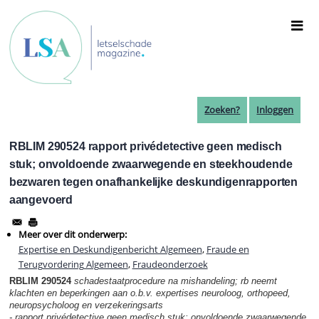
Overslaan
en
naar
de
inhoud
gaan
Zoeken?
Inloggen
RBLIM 290524 rapport privédetective geen medisch
stuk; onvoldoende zwaarwegende en steekhoudende
bezwaren tegen onafhankelijke deskundigenrapporten
aangevoerd
Meer over dit onderwerp:
Expertise en Deskundigenbericht Algemeen
,
Fraude en
Terugvordering Algemeen
,
Fraudeonderzoek
RBLIM 290524
schadestaatprocedure na mishandeling; rb neemt
klachten en beperkingen aan o.b.v. expertises neuroloog, orthopeed,
neuropsycholoog en verzekeringsarts
- rapport privédetective geen medisch stuk; onvoldoende zwaarwegende