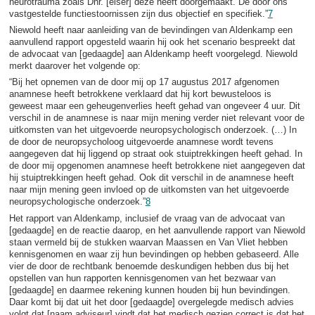
neurotrauma zoals Dhr. [eiser] deze heeft doorgemaakt. De door ons
vastgestelde functiestoornissen zijn dus objectief en specifiek.”
7
Niewold heeft naar aanleiding van de bevindingen van Aldenkamp een
aanvullend rapport opgesteld waarin hij ook het scenario bespreekt dat
de advocaat van [gedaagde] aan Aldenkamp heeft voorgelegd. Niewold
merkt daarover het volgende op:
“Bij het opnemen van de door mij op 17 augustus 2017 afgenomen
anamnese heeft betrokkene verklaard dat hij kort bewusteloos is
geweest maar een geheugenverlies heeft gehad van ongeveer 4 uur. Dit
verschil in de anamnese is naar mijn mening verder niet relevant voor de
uitkomsten van het uitgevoerde neuropsychologisch onderzoek. (…) In
de door de neuropsycholoog uitgevoerde anamnese wordt tevens
aangegeven dat hij liggend op straat ook stuiptrekkingen heeft gehad. In
de door mij opgenomen anamnese heeft betrokkene niet aangegeven dat
hij stuiptrekkingen heeft gehad. Ook dit verschil in de anamnese heeft
naar mijn mening geen invloed op de uitkomsten van het uitgevoerde
neuropsychologische onderzoek.”
8
Het rapport van Aldenkamp, inclusief de vraag van de advocaat van
[gedaagde] en de reactie daarop, en het aanvullende rapport van Niewold
staan vermeld bij de stukken waarvan Maassen en Van Vliet hebben
kennisgenomen en waar zij hun bevindingen op hebben gebaseerd. Alle
vier de door de rechtbank benoemde deskundigen hebben dus bij het
opstellen van hun rapporten kennisgenomen van het bezwaar van
[gedaagde] en daarmee rekening kunnen houden bij hun bevindingen.
Daar komt bij dat uit het door [gedaagde] overgelegde medisch advies
volgt dat [naam adviseur] vindt dat het medisch gezien correct is dat het