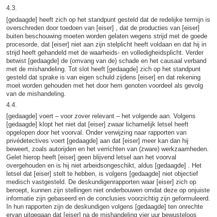
4.3.
[gedaagde] heeft zich op het standpunt gesteld dat de redelijke termijn is
overschreden door toedoen van [eiser] , dat de producties van [eiser]
buiten beschouwing moeten worden gelaten wegens strijd met de goede
procesorde, dat [eiser] niet aan zijn stelplicht heeft voldaan en dat hij in
strijd heeft gehandeld met de waarheids- en volledigheidsplicht. Verder
betwist [gedaagde] de (omvang van de) schade en het causaal verband
met de mishandeling. Tot slot heeft [gedaagde] zich op het standpunt
gesteld dat sprake is van eigen schuld zijdens [eiser] en dat rekening
moet worden gehouden met het door hem genoten voordeel als gevolg
van de mishandeling.
4.4.
[gedaagde] voert – voor zover relevant – het volgende aan. Volgens
[gedaagde] klopt het niet dat [eiser] zwaar lichamelijk letsel heeft
opgelopen door het voorval. Onder verwijzing naar rapporten van
privédetectives voert [gedaagde] aan dat [eiser] meer kan dan hij
beweert, zoals autorijden en het verrichten van (zware) werkzaamheden.
Gelet hierop heeft [eiser] geen blijvend letsel aan het voorval
overgehouden en is hij niet arbeidsongeschikt, aldus [gedaagde] . Het
letsel dat [eiser] stelt te hebben, is volgens [gedaagde] niet objectief
medisch vastgesteld. De deskundigenrapporten waar [eiser] zich op
beroept, kunnen zijn stellingen niet onderbouwen omdat deze op onjuiste
informatie zijn gebaseerd en de conclusies voorzichtig zijn geformuleerd.
In hun rapporten zijn de deskundigen volgens [gedaagde] ten onrechte
ervan uitgegaan dat [eiser] na de mishandeling vier uur bewusteloos