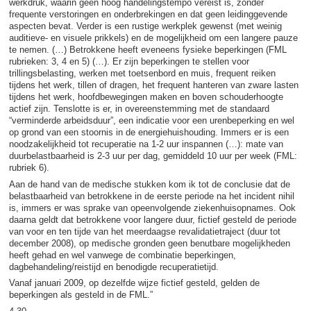
werkdruk, waarin geen hoog handelingstempo vereist is, zonder
frequente verstoringen en onderbrekingen en dat geen leidinggevende
aspecten bevat. Verder is een rustige werkplek gewenst (met weinig
auditieve- en visuele prikkels) en de mogelijkheid om een langere pauze
te nemen. (…) Betrokkene heeft eveneens fysieke beperkingen (FML
rubrieken: 3, 4 en 5) (…). Er zijn beperkingen te stellen voor
trillingsbelasting, werken met toetsenbord en muis, frequent reiken
tijdens het werk, tillen of dragen, het frequent hanteren van zware lasten
tijdens het werk, hoofdbewegingen maken en boven schouderhoogte
actief zijn. Tenslotte is er, in overeenstemming met de standaard
“verminderde arbeidsduur”, een indicatie voor een urenbeperking en wel
op grond van een stoornis in de energiehuishouding. Immers er is een
noodzakelijkheid tot recuperatie na 1-2 uur inspannen (…): mate van
duurbelastbaarheid is 2-3 uur per dag, gemiddeld 10 uur per week (FML:
rubriek 6).
Aan de hand van de medische stukken kom ik tot de conclusie dat de
belastbaarheid van betrokkene in de eerste periode na het incident nihil
is, immers er was sprake van opeenvolgende ziekenhuisopnames. Ook
daarna geldt dat betrokkene voor langere duur, fictief gesteld de periode
van voor en ten tijde van het meerdaagse revalidatietraject (duur tot
december 2008), op medische gronden geen benutbare mogelijkheden
heeft gehad en wel vanwege de combinatie beperkingen,
dagbehandeling/reistijd en benodigde recuperatietijd.
Vanaf januari 2009, op dezelfde wijze fictief gesteld, gelden de
beperkingen als gesteld in de FML.”