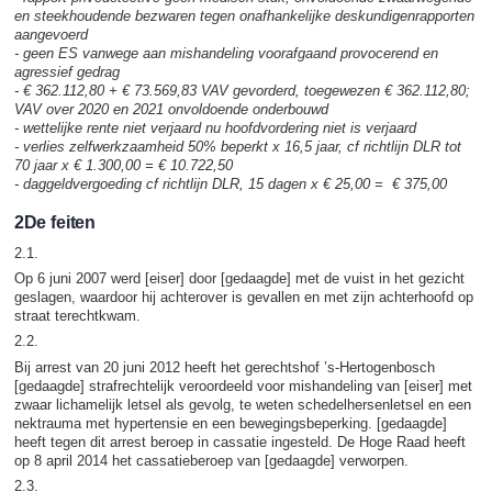
en steekhoudende bezwaren tegen onafhankelijke deskundigenrapporten
aangevoerd
- geen ES
vanwege
aan mishandeling voorafgaand provocerend en
agressief gedrag
- € 362.112,80 + € 73.569,83 VAV gevorderd, toegewezen € 362.112,80;
VAV over 2020 en 2021 onvoldoende onderbouwd
- wettelijke rente niet verjaard nu hoofdvordering niet is verjaard
- verlies zelfwerkzaamheid 50% beperkt x 16,5 jaar,
cf richtlijn DLR tot
70 jaar
x € 1.300,00 = € 10.722,50
- daggeldvergoeding cf richtlijn DLR, 15 dagen x € 25,00 = € 375,00
2De feiten
2.1.
Op 6 juni 2007 werd [eiser] door [gedaagde] met de vuist in het gezicht
geslagen, waardoor hij achterover is gevallen en met zijn achterhoofd op
straat terechtkwam.
2.2.
Bij arrest van 20 juni 2012 heeft het gerechtshof ’s-Hertogenbosch
[gedaagde] strafrechtelijk veroordeeld voor mishandeling van [eiser] met
zwaar lichamelijk letsel als gevolg, te weten schedelhersenletsel en een
nektrauma met hypertensie en een bewegingsbeperking. [gedaagde]
heeft tegen dit arrest beroep in cassatie ingesteld. De Hoge Raad heeft
op 8 april 2014 het cassatieberoep van [gedaagde] verworpen.
2.3.