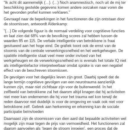
“Ik acht dit aannemelijk (…). (…) Noch anamnestisch, noch uit de mij ter
beschikking gestelde gegevens komen andere oorzaken naar voren die
het gevonden profiel kunnen verklaren.”
Gevraagd naar de beperkingen in het functioneren die zijn ontstaan door
de stoornissen, antwoordt Aldenkamp:
“(…) De volgende figuur is de normaal verdeling voor cognitieve functies
en laat zien dat 68% van de bevolking scores zal hebben tussen de
waarden 85 en 115. De verbale intelligentie van betrokkene is fraai
gesitueerd aan het hoge eind. De grafiek toont ook de ernst van de
stoornis van de centrale verwerkingssnelheid en het werkgeheugen. De
spatiële intelligentie staat veel meer onder invloed van het
werkgeheugen en de verwerkingssnelheid en is evenals het totale IQ niet
als intelligentiefactor interpreteerbaar omdat sprake is van een negatief
effect van de beschreven stoornissen.
De gevolgen voor het dagelijks leven zijn groot. Daarbij speelt dat de
lange termijn cognitieve gevolgen van een neurotrauma aanzienlijk
kunnen zijn, maar niet zichtbaar zijn voor de buitenwereld. In het
zelfbeeld van betrokkene zal het daarom altijd knagen dat hij activiteiten
niet meer kan ondernemen die hij voor het trauma wel kon terwijl de
reden daarvoor niet duidelijk is voor de omgeving en vaak ook niet voor
betrokkene zelf. Gebrek aan herkenning en erkenning kan de sociale
participatie beïnvloeden
Daarnaast zijn de stoornissen van dien aard dat bepaalde activiteiten wel
mogelijk zijn maar tegen de prijs van vermoeidheid. Het functioneren zal
daarom aanvoelen als ‘tegen de stroom inroeien’, een proces dat de