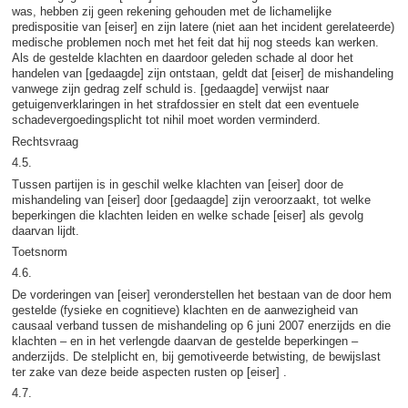
was, hebben zij geen rekening gehouden met de lichamelijke
predispositie van [eiser] en zijn latere (niet aan het incident gerelateerde)
medische problemen noch met het feit dat hij nog steeds kan werken.
Als de gestelde klachten en daardoor geleden schade al door het
handelen van [gedaagde] zijn ontstaan, geldt dat [eiser] de mishandeling
vanwege zijn gedrag zelf schuld is. [gedaagde] verwijst naar
getuigenverklaringen in het strafdossier en stelt dat een eventuele
schadevergoedingsplicht tot nihil moet worden verminderd.
Rechtsvraag
4.5.
Tussen partijen is in geschil welke klachten van [eiser] door de
mishandeling van [eiser] door [gedaagde] zijn veroorzaakt, tot welke
beperkingen die klachten leiden en welke schade [eiser] als gevolg
daarvan lijdt.
Toetsnorm
4.6.
De vorderingen van [eiser] veronderstellen het bestaan van de door hem
gestelde (fysieke en cognitieve) klachten en de aanwezigheid van
causaal verband tussen de mishandeling op 6 juni 2007 enerzijds en die
klachten – en in het verlengde daarvan de gestelde beperkingen –
anderzijds. De stelplicht en, bij gemotiveerde betwisting, de bewijslast
ter zake van deze beide aspecten rusten op [eiser] .
4.7.