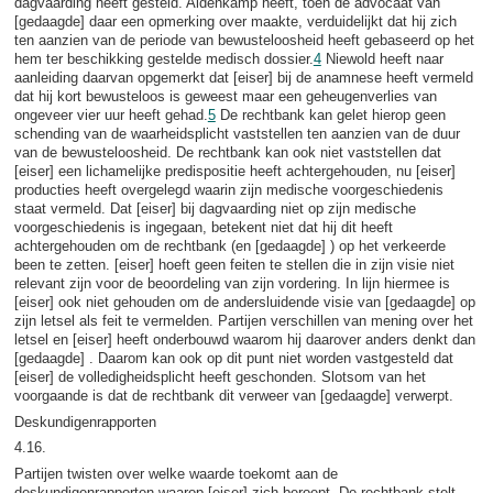
dagvaarding heeft gesteld. Aldenkamp heeft, toen de advocaat van
[gedaagde] daar een opmerking over maakte, verduidelijkt dat hij zich
ten aanzien van de periode van bewusteloosheid heeft gebaseerd op het
hem ter beschikking gestelde medisch dossier.
4
Niewold heeft naar
aanleiding daarvan opgemerkt dat [eiser] bij de anamnese heeft vermeld
dat hij kort bewusteloos is geweest maar een geheugenverlies van
ongeveer vier uur heeft gehad.
5
De rechtbank kan gelet hierop geen
schending van de waarheidsplicht vaststellen ten aanzien van de duur
van de bewusteloosheid. De rechtbank kan ook niet vaststellen dat
[eiser] een lichamelijke predispositie heeft achtergehouden, nu [eiser]
producties heeft overgelegd waarin zijn medische voorgeschiedenis
staat vermeld. Dat [eiser] bij dagvaarding niet op zijn medische
voorgeschiedenis is ingegaan, betekent niet dat hij dit heeft
achtergehouden om de rechtbank (en [gedaagde] ) op het verkeerde
been te zetten. [eiser] hoeft geen feiten te stellen die in zijn visie niet
relevant zijn voor de beoordeling van zijn vordering. In lijn hiermee is
[eiser] ook niet gehouden om de andersluidende visie van [gedaagde] op
zijn letsel als feit te vermelden. Partijen verschillen van mening over het
letsel en [eiser] heeft onderbouwd waarom hij daarover anders denkt dan
[gedaagde] . Daarom kan ook op dit punt niet worden vastgesteld dat
[eiser] de volledigheidsplicht heeft geschonden. Slotsom van het
voorgaande is dat de rechtbank dit verweer van [gedaagde] verwerpt.
Deskundigenrapporten
4.16.
Partijen twisten over welke waarde toekomt aan de
deskundigenrapporten waarop [eiser] zich beroept. De rechtbank stelt