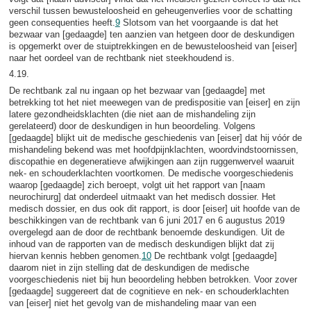
verschil tussen bewusteloosheid en geheugenverlies voor de schatting
geen consequenties heeft.
9
Slotsom van het voorgaande is dat het
bezwaar van [gedaagde] ten aanzien van hetgeen door de deskundigen
is opgemerkt over de stuiptrekkingen en de bewusteloosheid van [eiser]
naar het oordeel van de rechtbank niet steekhoudend is.
4.19.
De rechtbank zal nu ingaan op het bezwaar van [gedaagde] met
betrekking tot het niet meewegen van de predispositie van [eiser] en zijn
latere gezondheidsklachten (die niet aan de mishandeling zijn
gerelateerd) door de deskundigen in hun beoordeling. Volgens
[gedaagde] blijkt uit de medische geschiedenis van [eiser] dat hij vóór de
mishandeling bekend was met hoofdpijnklachten, woordvindstoornissen,
discopathie en degeneratieve afwijkingen aan zijn ruggenwervel waaruit
nek- en schouderklachten voortkomen. De medische voorgeschiedenis
waarop [gedaagde] zich beroept, volgt uit het rapport van [naam
neurochirurg] dat onderdeel uitmaakt van het medisch dossier. Het
medisch dossier, en dus ook dit rapport, is door [eiser] uit hoofde van de
beschikkingen van de rechtbank van 6 juni 2017 en 6 augustus 2019
overgelegd aan de door de rechtbank benoemde deskundigen. Uit de
inhoud van de rapporten van de medisch deskundigen blijkt dat zij
hiervan kennis hebben genomen.
10
De rechtbank volgt [gedaagde]
daarom niet in zijn stelling dat de deskundigen de medische
voorgeschiedenis niet bij hun beoordeling hebben betrokken. Voor zover
[gedaagde] suggereert dat de cognitieve en nek- en schouderklachten
van [eiser] niet het gevolg van de mishandeling maar van een