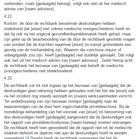
verbonden, zoals [gedaagde] betoogt, volgt ook niet uit het medisch
advies van [naam adviseur] .
4.21.
Kortom: de door de rechtbank benoemde deskundigen hebben
onderkend dat [eiser] een zekere medische voorgeschiedenis heeft en
dat hij ook na het ongeval gezondheidsproblematiek heeft gehad, maar
zijn gelet op de beantwoording van de door de rechtbank gestelde vragen
van oordeel dat de klachten waarmee [eiser] nu kampt grotendeels een
gevolg van de mishandeling zijn. Waarom die conclusie onjuist of
onbegrijpelijk zou zijn, heeft [gedaagde] niet duidelijk gemaakt. Dat volgt
ook niet uit het medisch advies van [naam adviseur] . Gelet hierop acht
de rechtbank het bezwaar van [gedaagde] wat betreft de medische
(voor)geschiedenis niet steekhoudend.
4.22.
De rechtbank zal tot slot ingaan op het bezwaar van [gedaagde] dat de
deskundigen geen rekening hebben gehouden met het feit dat [eiser] ook
na het incident nog steeds autorijdt en (zware) werkzaamheden verricht.
Ter onderbouwing van zijn bezwaar verwijst [gedaagde] naar de
waarnemingen van de door hem ingeschakelde privédetectives. Bij de
mondelinge behandeling van het verzoek van [eiser] tot benoeming van
drie deskundigen heeft [gedaagde] aangevoerd dat de deskundigen ook
het rapport van privédetectivebureau [naam bureau] moeten ontvangen.
De rechtbank heeft toen geoordeeld dat dit rapport niet tot de medische
stukken behoort en daarom niet aan de deskundigen hoeft te worden
overgelegd.
14
Daarbij heeft de rechtbank overwogen dat het de