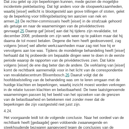
Dat zou gelet op zijn beperkingen kunnen, mede gezien de mogelijke
incidentele piekbelasting. Dat ligt anders voor de sloopwerkzaamheden,
waarbij [eiser] wellicht is blootgesteld aan grove trillingen of stoten, gelet
op de beperking voor trillingsbelasting ten aanzien van nek en
armen.
24
De rechter-commissaris heeft [eiser] in de strafzaak gehoord
als getuige en naar de waarnemingen van de privédetectives
gevraagd.
25
Daarop gaf [eiser] aan dat hij tijdens zijn revalidatie, tot
december 2008, probeerde om zijn werk weer op te pakken maar dat hij
daarna de tol moest betalen. Degene die hem heeft geobserveerd, zag
volgens [eiser] wel allerlei werkzaamheden maar zag niet hoe hij er
vervolgens aan toe was. Tijdens de mondelinge behandeling heeft [eiser]
herhaald dat hij probeerde om bepaalde dingen weer te doen in de eerste
periode waarop de rapporten van de privédetectives zien. Dat lukte
volgens [eiser] de ene dag beter dan de andere. De verklaring van [eiser]
komt de rechtbank aannemelijk voor in het licht van de correspondentie
van revalidatiecentrum Blixembosch.
26
Daaruit volgt dat de
hoofddoelstelling van de behandeling was om te leren omgaan met de
huidige klachten en beperkingen, waarbij inzicht moest worden verkregen
in de relatie tussen klachten en belastbaarheid. De twee laatstgenoemde
waarnemingen passen bij het beeld van het opzoeken van de grenzen
van de belastbaarheid en betekenen niet zonder meer dat de
beperkingen die zijn vastgesteld niet juist zijn.
4.24.
Het voorgaande leidt tot de volgende conclusie. Naar het oordeel van de
rechtbank heeft [gedaagde] geen voldoende zwaarwegende en
steekhoudende bezwaren aangevoerd tegen de conclusies van de