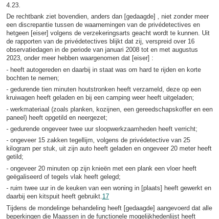
4.23.
De rechtbank ziet bovendien, anders dan [gedaagde] , niet zonder meer
een discrepantie tussen de waarnemingen van de privédetectives en
hetgeen [eiser] volgens de verzekeringsarts geacht wordt te kunnen. Uit
de rapporten van de privédetectives blijkt dat zij, verspreid over 16
observatiedagen in de periode van januari 2008 tot en met augustus
2023, onder meer hebben waargenomen dat [eiser] :
- heeft autogereden en daarbij in staat was om hard te rijden en korte
bochten te nemen;
- gedurende tien minuten houtstronken heeft verzameld, deze op een
kruiwagen heeft geladen en bij een camping weer heeft uitgeladen;
- werkmateriaal (zoals planken, kozijnen, een gereedschapskoffer en een
paneel) heeft opgetild en neergezet;
- gedurende ongeveer twee uur sloopwerkzaamheden heeft verricht;
- ongeveer 15 zakken tegellijm, volgens de privédetective van 25
kilogram per stuk, uit zijn auto heeft geladen en ongeveer 20 meter heeft
getild;
- ongeveer 20 minuten op zijn knieën met een plank een vloer heeft
geëgaliseerd of tegels vlak heeft gelegd;
- ruim twee uur in de keuken van een woning in [plaats] heeft gewerkt en
daarbij een kitspuit heeft gebruikt.
17
Tijdens de mondelinge behandeling heeft [gedaagde] aangevoerd dat alle
beperkingen die Maassen in de functionele mogelijkhedenlijst heeft