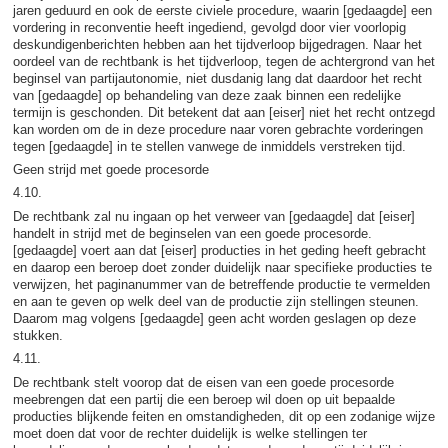
jaren geduurd en ook de eerste civiele procedure, waarin [gedaagde] een
vordering in reconventie heeft ingediend, gevolgd door vier voorlopig
deskundigenberichten hebben aan het tijdverloop bijgedragen. Naar het
oordeel van de rechtbank is het tijdverloop, tegen de achtergrond van het
beginsel van partijautonomie, niet dusdanig lang dat daardoor het recht
van [gedaagde] op behandeling van deze zaak binnen een redelijke
termijn is geschonden. Dit betekent dat aan [eiser] niet het recht ontzegd
kan worden om de in deze procedure naar voren gebrachte vorderingen
tegen [gedaagde] in te stellen vanwege de inmiddels verstreken tijd.
Geen strijd met goede procesorde
4.10.
De rechtbank zal nu ingaan op het verweer van [gedaagde] dat [eiser]
handelt in strijd met de beginselen van een goede procesorde.
[gedaagde] voert aan dat [eiser] producties in het geding heeft gebracht
en daarop een beroep doet zonder duidelijk naar specifieke producties te
verwijzen, het paginanummer van de betreffende productie te vermelden
en aan te geven op welk deel van de productie zijn stellingen steunen.
Daarom mag volgens [gedaagde] geen acht worden geslagen op deze
stukken.
4.11.
De rechtbank stelt voorop dat de eisen van een goede procesorde
meebrengen dat een partij die een beroep wil doen op uit bepaalde
producties blijkende feiten en omstandigheden, dit op een zodanige wijze
moet doen dat voor de rechter duidelijk is welke stellingen ter