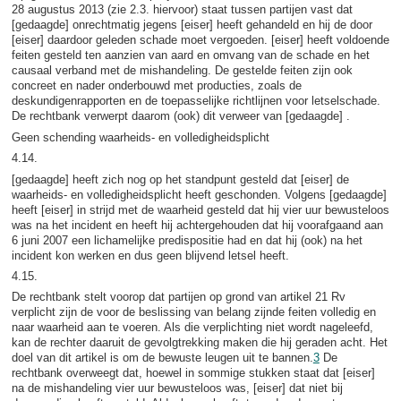
28 augustus 2013 (zie 2.3. hiervoor) staat tussen partijen vast dat
[gedaagde] onrechtmatig jegens [eiser] heeft gehandeld en hij de door
[eiser] daardoor geleden schade moet vergoeden. [eiser] heeft voldoende
feiten gesteld ten aanzien van aard en omvang van de schade en het
causaal verband met de mishandeling. De gestelde feiten zijn ook
concreet en nader onderbouwd met producties, zoals de
deskundigenrapporten en de toepasselijke richtlijnen voor letselschade.
De rechtbank verwerpt daarom (ook) dit verweer van [gedaagde] .
Geen schending waarheids- en volledigheidsplicht
4.14.
[gedaagde] heeft zich nog op het standpunt gesteld dat [eiser] de
waarheids- en volledigheidsplicht heeft geschonden. Volgens [gedaagde]
heeft [eiser] in strijd met de waarheid gesteld dat hij vier uur bewusteloos
was na het incident en heeft hij achtergehouden dat hij voorafgaand aan
6 juni 2007 een lichamelijke predispositie had en dat hij (ook) na het
incident kon werken en dus geen blijvend letsel heeft.
4.15.
De rechtbank stelt voorop dat partijen op grond van artikel 21 Rv
verplicht zijn de voor de beslissing van belang zijnde feiten volledig en
naar waarheid aan te voeren. Als die verplichting niet wordt nageleefd,
kan de rechter daaruit de gevolgtrekking maken die hij geraden acht. Het
doel van dit artikel is om de bewuste leugen uit te bannen.
3
De
rechtbank overweegt dat, hoewel in sommige stukken staat dat [eiser]
na de mishandeling vier uur bewusteloos was, [eiser] dat niet bij