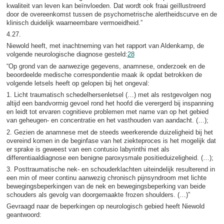
kwaliteit van leven kan beïnvloeden. Dat wordt ook fraai geïllustreerd
door de overeenkomst tussen de psychometrische alertheidscurve en de
klinisch duidelijk waarneembare vermoeidheid.”
4.27.
Niewold heeft, met inachtneming van het rapport van Aldenkamp, de
volgende neurologische diagnose gesteld:
28
“Op grond van de aanwezige gegevens, anamnese, onderzoek en de
beoordeelde medische correspondentie maak ik opdat betrokken de
volgende letsels heeft op gelopen bij het ongeval:
1. Licht traumatisch schedelhersenletsel (…) met als restgevolgen nog
altijd een bandvormig gevoel rond het hoofd die verergerd bij inspanning
en leidt tot ervaren cognitieve problemen met name van op het gebied
van geheugen- en concentratie en het vasthouden van aandacht. (…);
2. Gezien de anamnese met de steeds weerkerende duizeligheid bij het
overeind komen in de beginfase van het ziekteproces is het mogelijk dat
er sprake is geweest van een contusio labyrinthi met als
differentiaaldiagnose een benigne paroxysmale positieduizeligheid. (…);
3. Posttraumatische nek- en schouderklachten uiteindelijk resulterend in
een min of meer continu aanwezig chronisch pijnsyndroom met lichte
bewegingsbeperkingen van de nek en bewegingsbeperking van beide
schouders als gevolg van doorgemaakte frozen shoulders. (…)”
Gevraagd naar de beperkingen op neurologisch gebied heeft Niewold
geantwoord: