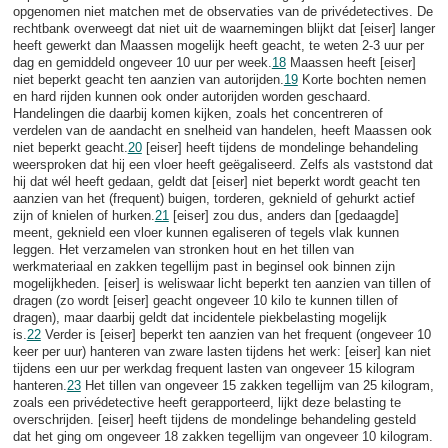
opgenomen niet matchen met de observaties van de privédetectives. De
rechtbank overweegt dat niet uit de waarnemingen blijkt dat [eiser] langer
heeft gewerkt dan Maassen mogelijk heeft geacht, te weten 2-3 uur per
dag en gemiddeld ongeveer 10 uur per week.
18
Maassen heeft [eiser]
niet beperkt geacht ten aanzien van autorijden.
19
Korte bochten nemen
en hard rijden kunnen ook onder autorijden worden geschaard.
Handelingen die daarbij komen kijken, zoals het concentreren of
verdelen van de aandacht en snelheid van handelen, heeft Maassen ook
niet beperkt geacht.
20
[eiser] heeft tijdens de mondelinge behandeling
weersproken dat hij een vloer heeft geëgaliseerd. Zelfs als vaststond dat
hij dat wél heeft gedaan, geldt dat [eiser] niet beperkt wordt geacht ten
aanzien van het (frequent) buigen, torderen, geknield of gehurkt actief
zijn of knielen of hurken.
21
[eiser] zou dus, anders dan [gedaagde]
meent, geknield een vloer kunnen egaliseren of tegels vlak kunnen
leggen. Het verzamelen van stronken hout en het tillen van
werkmateriaal en zakken tegellijm past in beginsel ook binnen zijn
mogelijkheden. [eiser] is weliswaar licht beperkt ten aanzien van tillen of
dragen (zo wordt [eiser] geacht ongeveer 10 kilo te kunnen tillen of
dragen), maar daarbij geldt dat incidentele piekbelasting mogelijk
is.
22
Verder is [eiser] beperkt ten aanzien van het frequent (ongeveer 10
keer per uur) hanteren van zware lasten tijdens het werk: [eiser] kan niet
tijdens een uur per werkdag frequent lasten van ongeveer 15 kilogram
hanteren.
23
Het tillen van ongeveer 15 zakken tegellijm van 25 kilogram,
zoals een privédetective heeft gerapporteerd, lijkt deze belasting te
overschrijden. [eiser] heeft tijdens de mondelinge behandeling gesteld
dat het ging om ongeveer 18 zakken tegellijm van ongeveer 10 kilogram.