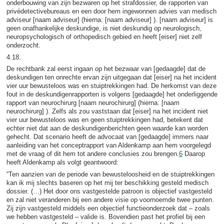
onderbouwing van zijn bezwaren op het strafdossier, de rapporten van
privédetectivebureaus en een door hem ingewonnen advies van medisch
adviseur [naam adviseur] (hierna: [naam adviseur] ). [naam adviseur] is
geen onafhankelijke deskundige, is niet deskundig op neurologisch,
neuropsychologisch of orthopedisch gebied en heeft [eiser] niet zelf
onderzocht.
4.18.
De rechtbank zal eerst ingaan op het bezwaar van [gedaagde] dat de
deskundigen ten onrechte ervan zijn uitgegaan dat [eiser] na het incident
vier uur bewusteloos was en stuiptrekkingen had. De herkomst van deze
fout in de deskundigenrapporten is volgens [gedaagde] het onderliggende
rapport van neurochirurg [naam neurochirurg] (hierna: [naam
neurochirurg] ). Zelfs als zou vaststaan dat [eiser] na het incident niet
vier uur bewusteloos was en geen stuiptrekkingen had, betekent dat
echter niet dat aan de deskundigenberichten geen waarde kan worden
gehecht. Dat scenario heeft de advocaat van [gedaagde] immers naar
aanleiding van het conceptrapport van Aldenkamp aan hem voorgelegd
met de vraag of dit hem tot andere conclusies zou brengen.
6
Daarop
heeft Aldenkamp als volgt geantwoord:
“Ten aanzien van de periode van bewusteloosheid en de stuiptrekkingen
kan ik mij slechts baseren op het mij ter beschikking gesteld medisch
dossier. (…) Het door ons vastgestelde patroon is objectief vastgesteld
en zal niet veranderen bij een andere visie op voornoemde twee punten.
Zij zijn vastgesteld middels een objectief functieonderzoek dat – zoals
we hebben vastgesteld – valide is. Bovendien past het profiel bij een