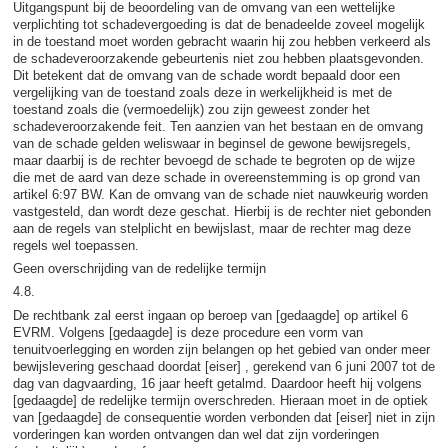
Uitgangspunt bij de beoordeling van de omvang van een wettelijke
verplichting tot schadevergoeding is dat de benadeelde zoveel mogelijk
in de toestand moet worden gebracht waarin hij zou hebben verkeerd als
de schadeveroorzakende gebeurtenis niet zou hebben plaatsgevonden.
Dit betekent dat de omvang van de schade wordt bepaald door een
vergelijking van de toestand zoals deze in werkelijkheid is met de
toestand zoals die (vermoedelijk) zou zijn geweest zonder het
schadeveroorzakende feit. Ten aanzien van het bestaan en de omvang
van de schade gelden weliswaar in beginsel de gewone bewijsregels,
maar daarbij is de rechter bevoegd de schade te begroten op de wijze
die met de aard van deze schade in overeenstemming is op grond van
artikel 6:97 BW. Kan de omvang van de schade niet nauwkeurig worden
vastgesteld, dan wordt deze geschat. Hierbij is de rechter niet gebonden
aan de regels van stelplicht en bewijslast, maar de rechter mag deze
regels wel toepassen.
Geen overschrijding van de redelijke termijn
4.8.
De rechtbank zal eerst ingaan op beroep van [gedaagde] op artikel 6
EVRM. Volgens [gedaagde] is deze procedure een vorm van
tenuitvoerlegging en worden zijn belangen op het gebied van onder meer
bewijslevering geschaad doordat [eiser] , gerekend van 6 juni 2007 tot de
dag van dagvaarding, 16 jaar heeft getalmd. Daardoor heeft hij volgens
[gedaagde] de redelijke termijn overschreden. Hieraan moet in de optiek
van [gedaagde] de consequentie worden verbonden dat [eiser] niet in zijn
vorderingen kan worden ontvangen dan wel dat zijn vorderingen