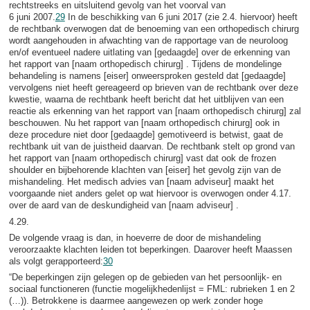
rechtstreeks en uitsluitend gevolg van het voorval van
6 juni 2007.
29
In de beschikking van 6 juni 2017 (zie 2.4. hiervoor) heeft
de rechtbank overwogen dat de benoeming van een orthopedisch chirurg
wordt aangehouden in afwachting van de rapportage van de neuroloog
en/of eventueel nadere uitlating van [gedaagde] over de erkenning van
het rapport van [naam orthopedisch chirurg] . Tijdens de mondelinge
behandeling is namens [eiser] onweersproken gesteld dat [gedaagde]
vervolgens niet heeft gereageerd op brieven van de rechtbank over deze
kwestie, waarna de rechtbank heeft bericht dat het uitblijven van een
reactie als erkenning van het rapport van [naam orthopedisch chirurg] zal
beschouwen. Nu het rapport van [naam orthopedisch chirurg] ook in
deze procedure niet door [gedaagde] gemotiveerd is betwist, gaat de
rechtbank uit van de juistheid daarvan. De rechtbank stelt op grond van
het rapport van [naam orthopedisch chirurg] vast dat ook de frozen
shoulder en bijbehorende klachten van [eiser] het gevolg zijn van de
mishandeling. Het medisch advies van [naam adviseur] maakt het
voorgaande niet anders gelet op wat hiervoor is overwogen onder 4.17.
over de aard van de deskundigheid van [naam adviseur] .
4.29.
De volgende vraag is dan, in hoeverre de door de mishandeling
veroorzaakte klachten leiden tot beperkingen. Daarover heeft Maassen
als volgt gerapporteerd:
30
“De beperkingen zijn gelegen op de gebieden van het persoonlijk- en
sociaal functioneren (functie mogelijkhedenlijst = FML: rubrieken 1 en 2
(…)). Betrokkene is daarmee aangewezen op werk zonder hoge