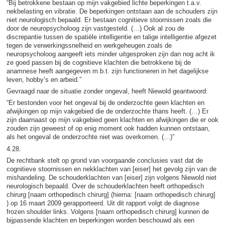
“Bij betrokkene bestaan op mijn vakgebied lichte beperkingen t.a.v.
nekbelasting en vibratie. De beperkingen ontstaan aan de schouders zijn
niet neurologisch bepaald. Er bestaan cognitieve stoornissen zoals die
door de neuropsycholoog zijn vastgesteld. (…) Ook al zou de
discrepantie tussen de spatiële intelligentie en talige intelligentie afgezet
tegen de verwerkingssnelheid en werkgeheugen zoals de
neuropsycholoog aangeeft iets minder uitgesproken zijn dan nog acht ik
ze goed passen bij de cognitieve klachten die betrokkene bij de
anamnese heeft aangegeven m.b.t. zijn functioneren in het dagelijkse
leven, hobby’s en arbeid.”
Gevraagd naar de situatie zonder ongeval, heeft Niewold geantwoord:
“Er bestonden voor het ongeval bij de onderzochte geen klachten en
afwijkingen op mijn vakgebied die de onderzochte thans heeft. (…) Er
zijn daarnaast op mijn vakgebied geen klachten en afwijkingen die er ook
zouden zijn geweest of op enig moment ook hadden kunnen ontstaan,
als het ongeval de onderzochte niet was overkomen. (…)”
4.28.
De rechtbank stelt op grond van voorgaande conclusies vast dat de
cognitieve stoornissen en nekklachten van [eiser] het gevolg zijn van de
mishandeling. De schouderklachten van [eiser] zijn volgens Niewold niet
neurologisch bepaald. Over de schouderklachten heeft orthopedisch
chirurg [naam orthopedisch chirurg] (hierna: [naam orthopedisch chirurg]
) op 16 maart 2009 gerapporteerd. Uit dit rapport volgt de diagnose
frozen shoulder links. Volgens [naam orthopedisch chirurg] kunnen de
bijpassende klachten en beperkingen worden beschouwd als een