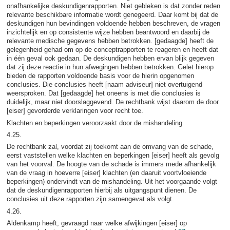
onafhankelijke deskundigenrapporten. Niet gebleken is dat zonder reden
relevante beschikbare informatie wordt genegeerd. Daar komt bij dat de
deskundigen hun bevindingen voldoende hebben beschreven, de vragen
inzichtelijk en op consistente wijze hebben beantwoord en daarbij de
relevante medische gegevens hebben betrokken. [gedaagde] heeft de
gelegenheid gehad om op de conceptrapporten te reageren en heeft dat
in één geval ook gedaan. De deskundigen hebben ervan blijk gegeven
dat zij deze reactie in hun afwegingen hebben betrokken. Gelet hierop
bieden de rapporten voldoende basis voor de hierin opgenomen
conclusies. Die conclusies heeft [naam adviseur] niet overtuigend
weersproken. Dat [gedaagde] het oneens is met die conclusies is
duidelijk, maar niet doorslaggevend. De rechtbank wijst daarom de door
[eiser] gevorderde verklaringen voor recht toe.
Klachten en beperkingen veroorzaakt door de mishandeling
4.25.
De rechtbank zal, voordat zij toekomt aan de omvang van de schade,
eerst vaststellen welke klachten en beperkingen [eiser] heeft als gevolg
van het voorval. De hoogte van de schade is immers mede afhankelijk
van de vraag in hoeverre [eiser] klachten (en daaruit voortvloeiende
beperkingen) ondervindt van de mishandeling. Uit het voorgaande volgt
dat de deskundigenrapporten hierbij als uitgangspunt dienen. De
conclusies uit deze rapporten zijn samengevat als volgt.
4.26.
Aldenkamp heeft, gevraagd naar welke afwijkingen [eiser] op