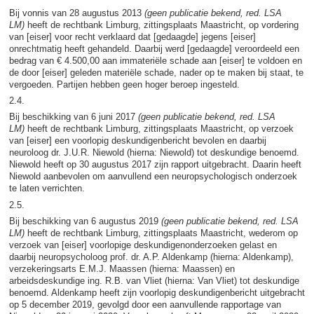
Bij vonnis van 28 augustus 2013
(geen publicatie bekend, red. LSA
LM)
heeft de rechtbank Limburg, zittingsplaats Maastricht, op vordering
van [eiser] voor recht verklaard dat [gedaagde] jegens [eiser]
onrechtmatig heeft gehandeld. Daarbij werd [gedaagde] veroordeeld een
bedrag van € 4.500,00 aan immateriële schade aan [eiser] te voldoen en
de door [eiser] geleden materiële schade, nader op te maken bij staat, te
vergoeden. Partijen hebben geen hoger beroep ingesteld.
2.4.
Bij beschikking van 6 juni 2017
(geen publicatie bekend, red. LSA
LM)
heeft de rechtbank Limburg, zittingsplaats Maastricht, op verzoek
van [eiser] een voorlopig deskundigenbericht bevolen en daarbij
neuroloog dr. J.U.R. Niewold (hierna: Niewold) tot deskundige benoemd.
Niewold heeft op 30 augustus 2017 zijn rapport uitgebracht. Daarin heeft
Niewold aanbevolen om aanvullend een neuropsychologisch onderzoek
te laten verrichten.
2.5.
Bij beschikking van 6 augustus 2019
(geen publicatie bekend, red. LSA
LM)
heeft de rechtbank Limburg, zittingsplaats Maastricht, wederom op
verzoek van [eiser] voorlopige deskundigenonderzoeken gelast en
daarbij neuropsycholoog prof. dr. A.P. Aldenkamp (hierna: Aldenkamp),
verzekeringsarts E.M.J. Maassen (hierna: Maassen) en
arbeidsdeskundige ing. R.B. van Vliet (hierna: Van Vliet) tot deskundige
benoemd. Aldenkamp heeft zijn voorlopig deskundigenbericht uitgebracht
op 5 december 2019, gevolgd door een aanvullende rapportage van