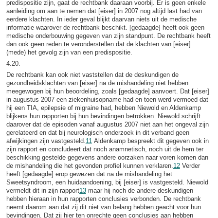
predispositie zijn, gaat de rechtbank daaraan voorbij. Er is geen enkele
aanleiding om aan te nemen dat [eiser] in 2007 nog altijd last had van
eerdere klachten. In ieder geval blijkt daarvan niets uit de medische
informatie waarover de rechtbank beschikt. [gedaagde] heeft ook geen
medische onderbouwing gegeven van zijn standpunt. De rechtbank heeft
dan ook geen reden te veronderstellen dat de klachten van [eiser]
(mede) het gevolg zijn van een predispositie.
4.20.
De rechtbank kan ook niet vaststellen dat de deskundigen de
gezondheidsklachten van [eiser] na de mishandeling niet hebben
meegewogen bij hun beoordeling, zoals [gedaagde] aanvoert. Dat [eiser]
in augustus 2007 een ziekenhuisopname had en toen werd vermoed dat
hij een TIA, epilepsie of migraine had, hebben Niewold en Aldenkamp
blijkens hun rapporten bij hun bevindingen betrokken. Niewold schrijft
daarover dat de episoden vanaf augustus 2007 niet aan het ongeval zijn
gerelateerd en dat bij neurologisch onderzoek in dit verband geen
afwijkingen zijn vastgesteld.
11
Aldenkamp bespreekt dit gegeven ook in
zijn rapport en concludeert dat noch anamnetisch, noch uit de hem ter
beschikking gestelde gegevens andere oorzaken naar voren komen dan
de mishandeling die het gevonden profiel kunnen verklaren.
12
Verder
heeft [gedaagde] erop gewezen dat na de mishandeling het
Sweetsyndroom, een huidaandoening, bij [eiser] is vastgesteld. Niewold
vermeldt dit in zijn rapport
13
maar hij noch de andere deskundigen
hebben hieraan in hun rapporten conclusies verbonden. De rechtbank
neemt daarom aan dat zij dit niet van belang hebben geacht voor hun
bevindingen. Dat zij hier ten onrechte geen conclusies aan hebben