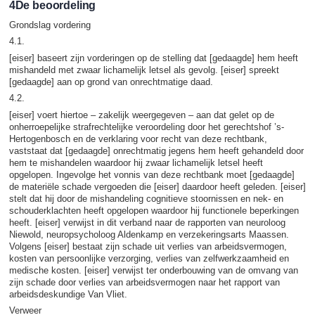
4De beoordeling
Grondslag vordering
4.1.
[eiser] baseert zijn vorderingen op de stelling dat [gedaagde] hem heeft
mishandeld met zwaar lichamelijk letsel als gevolg. [eiser] spreekt
[gedaagde] aan op grond van onrechtmatige daad.
4.2.
[eiser] voert hiertoe – zakelijk weergegeven – aan dat gelet op de
onherroepelijke strafrechtelijke veroordeling door het gerechtshof ’s-
Hertogenbosch en de verklaring voor recht van deze rechtbank,
vaststaat dat [gedaagde] onrechtmatig jegens hem heeft gehandeld door
hem te mishandelen waardoor hij zwaar lichamelijk letsel heeft
opgelopen. Ingevolge het vonnis van deze rechtbank moet [gedaagde]
de materiële schade vergoeden die [eiser] daardoor heeft geleden. [eiser]
stelt dat hij door de mishandeling cognitieve stoornissen en nek- en
schouderklachten heeft opgelopen waardoor hij functionele beperkingen
heeft. [eiser] verwijst in dit verband naar de rapporten van neuroloog
Niewold, neuropsycholoog Aldenkamp en verzekeringsarts Maassen.
Volgens [eiser] bestaat zijn schade uit verlies van arbeidsvermogen,
kosten van persoonlijke verzorging, verlies van zelfwerkzaamheid en
medische kosten. [eiser] verwijst ter onderbouwing van de omvang van
zijn schade door verlies van arbeidsvermogen naar het rapport van
arbeidsdeskundige Van Vliet.
Verweer