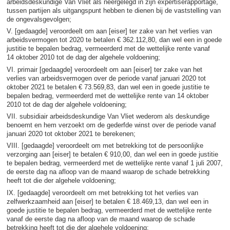
arbeidsdeskundige Van Vliet als neergelegd in zijn expertiserapportage,
tussen partijen als uitgangspunt hebben te dienen bij de vaststelling van
de ongevalsgevolgen;
V. [gedaagde] veroordeelt om aan [eiser] ter zake van het verlies van
arbeidsvermogen tot 2020 te betalen € 362.112,80, dan wel een in goede
justitie te bepalen bedrag, vermeerderd met de wettelijke rente vanaf
14 oktober 2010 tot de dag der algehele voldoening;
VI. primair [gedaagde] veroordeelt om aan [eiser] ter zake van het
verlies van arbeidsvermogen over de periode vanaf januari 2020 tot
oktober 2021 te betalen € 73.569,83, dan wel een in goede justitie te
bepalen bedrag, vermeerderd met de wettelijke rente van 14 oktober
2010 tot de dag der algehele voldoening;
VII. subsidiair arbeidsdeskundige Van Vliet wederom als deskundige
benoemt en hem verzoekt om de gederfde winst over de periode vanaf
januari 2020 tot oktober 2021 te berekenen;
VIII. [gedaagde] veroordeelt om met betrekking tot de persoonlijke
verzorging aan [eiser] te betalen € 910,00, dan wel een in goede justitie
te bepalen bedrag, vermeerderd met de wettelijke rente vanaf 1 juli 2007,
de eerste dag na afloop van de maand waarop de schade betrekking
heeft tot die der algehele voldoening;
IX. [gedaagde] veroordeelt om met betrekking tot het verlies van
zelfwerkzaamheid aan [eiser] te betalen € 18.469,13, dan wel een in
goede justitie te bepalen bedrag, vermeerderd met de wettelijke rente
vanaf de eerste dag na afloop van de maand waarop de schade
betrekking heeft tot die der algehele voldoening;