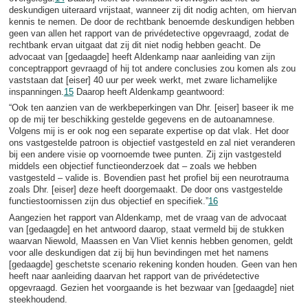
deskundigen uiteraard vrijstaat, wanneer zij dit nodig achten, om hiervan
kennis te nemen. De door de rechtbank benoemde deskundigen hebben
geen van allen het rapport van de privédetective opgevraagd, zodat de
rechtbank ervan uitgaat dat zij dit niet nodig hebben geacht. De
advocaat van [gedaagde] heeft Aldenkamp naar aanleiding van zijn
conceptrapport gevraagd of hij tot andere conclusies zou komen als zou
vaststaan dat [eiser] 40 uur per week werkt, met zware lichamelijke
inspanningen.
15
Daarop heeft Aldenkamp geantwoord:
“Ook ten aanzien van de werkbeperkingen van Dhr. [eiser] baseer ik me
op de mij ter beschikking gestelde gegevens en de autoanamnese.
Volgens mij is er ook nog een separate expertise op dat vlak. Het door
ons vastgestelde patroon is objectief vastgesteld en zal niet veranderen
bij een andere visie op voornoemde twee punten. Zij zijn vastgesteld
middels een objectief functieonderzoek dat – zoals we hebben
vastgesteld – valide is. Bovendien past het profiel bij een neurotrauma
zoals Dhr. [eiser] deze heeft doorgemaakt. De door ons vastgestelde
functiestoornissen zijn dus objectief en specifiek.”
16
Aangezien het rapport van Aldenkamp, met de vraag van de advocaat
van [gedaagde] en het antwoord daarop, staat vermeld bij de stukken
waarvan Niewold, Maassen en Van Vliet kennis hebben genomen, geldt
voor alle deskundigen dat zij bij hun bevindingen met het namens
[gedaagde] geschetste scenario rekening konden houden. Geen van hen
heeft naar aanleiding daarvan het rapport van de privédetective
opgevraagd. Gezien het voorgaande is het bezwaar van [gedaagde] niet
steekhoudend.