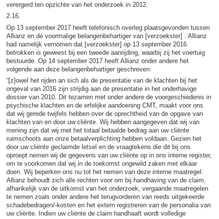
verergerd ten opzichte van het onderzoek in 2012.
2.16.
Op 13 september 2017 heeft telefonisch overleg plaatsgevonden tussen
Allianz en de voormalige belangenbehartiger van [verzoekster] . Allianz
had namelijk vernomen dat [verzoekster] op 13 september 2016
betrokken is geweest bij een tweede aanrijding, waarbij zij het voertuig
bestuurde. Op 14 september 2017 heeft Allianz onder andere het
volgende aan deze belangenbehartiger geschreven:
“[z]owel het rijden an sich als de presentatie van de klachten bij het
ongeval van 2016 zijn strijdig aan de presentatie in het onderhavige
dossier van 2010. Dit tezamen met onder andere de voorgeschiedenis in
psychische klachten en de erfelijke aandoening CMT, maakt voor ons
dat wij gerede twijfels hebben over de oprechtheid van de opgave van
klachten van en door uw cliënte. Wij hebben aangegeven dat wij van
mening zijn dat wij met het totaal betaalde bedrag aan uw cliënte
ruimschoots aan onze betaalverplichting hebben voldaan. Gezien het
door uw cliënte geclaimde letsel en de vraagtekens die dit bij ons
oproept nemen wij de gegevens van uw cliënte op in ons interne register,
om te voorkomen dat wij in de toekomst ongewild zaken met elkaar
doen. Wij beperken ons nu tot het nemen van deze interne maatregel.
Allianz behoudt zich alle rechten voor om bij handhaving van de claim,
afhankelijk van de uitkomst van het onderzoek, vergaande maatregelen
te nemen zoals onder andere het terugvorderen van reeds uitgekeerde
schadebedragen/-kosten en het extern registreren van de personalia van
uw cliënte. Indien uw cliënte de claim handhaaft wordt volledige