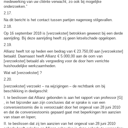
medewerking van uw cliënte verwacht, zo ook bij mogelijke
onderzoeken.”
2.17.
Na dit bericht is het contact tussen partijen nagenoeg stilgevallen.
2.18.
Op 16 september 2018 is [verzoekster] betrokken geweest bij een derde
aanrijding. Bij deze aanrijding heeft zij geen letselschade opgelopen.
2.19.
Allianz heeft tot op heden een bedrag van € 23.750,00 aan [verzoekster]
betaald. Daarnaast heeft Allianz € 5.000,00 aan de oom van
[verzoekster] betaald als vergoeding voor de door hem verrichte
huishoudelijke werkzaamheden.
Wat wil [verzoekster] ?
2.20.
[verzoekster] verzoekt – na wijzigingen – de rechtbank om bij
beschikking in deelgeschil:
I. te beslissen dat Allianz gebonden is aan het rapport van professor [G]
, in het bijzonder aan zijn conclusies dat er sprake is van een
conversiestoornis die is veroorzaakt door het ongeval van 28 juni 2010
en dat de conversiestoornis gepaard gaat met beperkingen ten aanzien
van staan en lopen;
II. te beslissen dat zij ten aanzien van het ongeval van 28 juni 2010