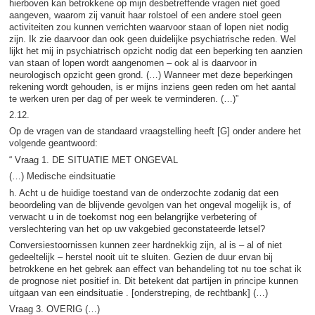
hierboven kan betrokkene op mijn desbetreffende vragen niet goed
aangeven, waarom zij vanuit haar rolstoel of een andere stoel geen
activiteiten zou kunnen verrichten waarvoor staan of lopen niet nodig
zijn. Ik zie daarvoor dan ook geen duidelijke psychiatrische reden. Wel
lijkt het mij in psychiatrisch opzicht nodig dat een beperking ten aanzien
van staan of lopen wordt aangenomen – ook al is daarvoor in
neurologisch opzicht geen grond. (…) Wanneer met deze beperkingen
rekening wordt gehouden, is er mijns inziens geen reden om het aantal
te werken uren per dag of per week te verminderen. (…)”
2.12.
Op de vragen van de standaard vraagstelling heeft [G] onder andere het
volgende geantwoord:
“ Vraag 1. DE SITUATIE MET ONGEVAL
(…) Medische eindsituatie
h. Acht u de huidige toestand van de onderzochte zodanig dat een
beoordeling van de blijvende gevolgen van het ongeval mogelijk is, of
verwacht u in de toekomst nog een belangrijke verbetering of
verslechtering van het op uw vakgebied geconstateerde letsel?
Conversiestoornissen kunnen zeer hardnekkig zijn, al is – al of niet
gedeeltelijk – herstel nooit uit te sluiten. Gezien de duur ervan bij
betrokkene en het gebrek aan effect van behandeling tot nu toe schat ik
de prognose niet positief in. Dit betekent dat partijen in principe kunnen
uitgaan van een eindsituatie . [onderstreping, de rechtbank] (…)
Vraag 3. OVERIG (…)