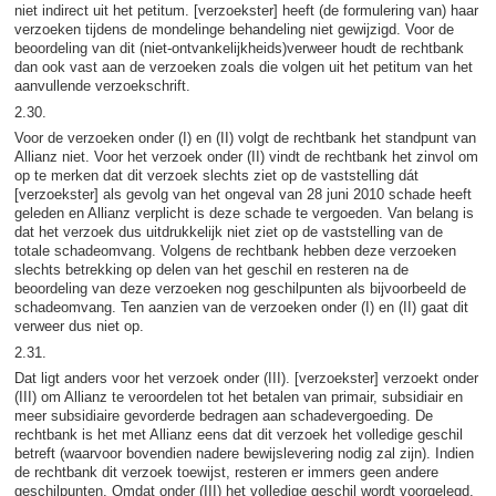
niet indirect uit het petitum. [verzoekster] heeft (de formulering van) haar
verzoeken tijdens de mondelinge behandeling niet gewijzigd. Voor de
beoordeling van dit (niet-ontvankelijkheids)verweer houdt de rechtbank
dan ook vast aan de verzoeken zoals die volgen uit het petitum van het
aanvullende verzoekschrift.
2.30.
Voor de verzoeken onder (I) en (II) volgt de rechtbank het standpunt van
Allianz niet. Voor het verzoek onder (II) vindt de rechtbank het zinvol om
op te merken dat dit verzoek slechts ziet op de vaststelling dát
[verzoekster] als gevolg van het ongeval van 28 juni 2010 schade heeft
geleden en Allianz verplicht is deze schade te vergoeden. Van belang is
dat het verzoek dus uitdrukkelijk niet ziet op de vaststelling van de
totale schadeomvang. Volgens de rechtbank hebben deze verzoeken
slechts betrekking op delen van het geschil en resteren na de
beoordeling van deze verzoeken nog geschilpunten als bijvoorbeeld de
schadeomvang. Ten aanzien van de verzoeken onder (I) en (II) gaat dit
verweer dus niet op.
2.31.
Dat ligt anders voor het verzoek onder (III). [verzoekster] verzoekt onder
(III) om Allianz te veroordelen tot het betalen van primair, subsidiair en
meer subsidiaire gevorderde bedragen aan schadevergoeding. De
rechtbank is het met Allianz eens dat dit verzoek het volledige geschil
betreft (waarvoor bovendien nadere bewijslevering nodig zal zijn). Indien
de rechtbank dit verzoek toewijst, resteren er immers geen andere
geschilpunten. Omdat onder (III) het volledige geschil wordt voorgelegd,