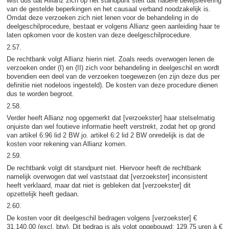
wist dus dat Allianz zich op het standpunt stelt dat nadere bewijslevering
van de gestelde beperkingen en het causaal verband noodzakelijk is.
Omdat deze verzoeken zich niet lenen voor de behandeling in de
deelgeschilprocedure, bestaat er volgens Allianz geen aanleiding haar te
laten opkomen voor de kosten van deze deelgeschilprocedure.
2.57.
De rechtbank volgt Allianz hierin niet. Zoals reeds overwogen lenen de
verzoeken onder (I) en (II) zich voor behandeling in deelgeschil en wordt
bovendien een deel van de verzoeken toegewezen (en zijn deze dus per
definitie niet nodeloos ingesteld). De kosten van deze procedure dienen
dus te worden begroot.
2.58.
Verder heeft Allianz nog opgemerkt dat [verzoekster] haar stelselmatig
onjuiste dan wel foutieve informatie heeft verstrekt, zodat het op grond
van artikel 6:96 lid 2 BW jo. artikel 6:2 lid 2 BW onredelijk is dat de
kosten voor rekening van Allianz komen.
2.59.
De rechtbank volgt dit standpunt niet. Hiervoor heeft de rechtbank
namelijk overwogen dat wel vaststaat dat [verzoekster] inconsistent
heeft verklaard, maar dat niet is gebleken dat [verzoekster] dit
opzettelijk heeft gedaan.
2.60.
De kosten voor dit deelgeschil bedragen volgens [verzoekster] €
31.140,00 (excl. btw). Dit bedrag is als volgt opgebouwd: 129,75 uren à €