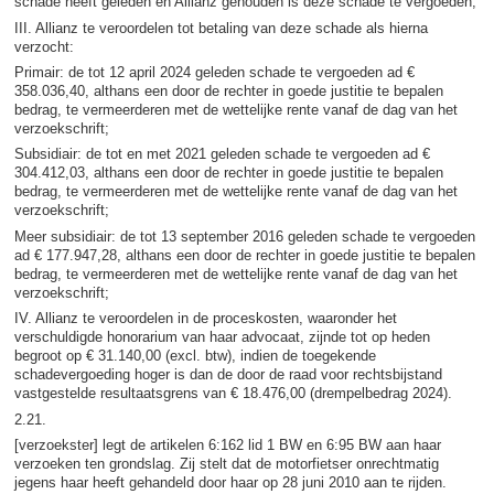
schade heeft geleden en Allianz gehouden is deze schade te vergoeden;
III. Allianz te veroordelen tot betaling van deze schade als hierna
verzocht:
Primair: de tot 12 april 2024 geleden schade te vergoeden ad €
358.036,40, althans een door de rechter in goede justitie te bepalen
bedrag, te vermeerderen met de wettelijke rente vanaf de dag van het
verzoekschrift;
Subsidiair: de tot en met 2021 geleden schade te vergoeden ad €
304.412,03, althans een door de rechter in goede justitie te bepalen
bedrag, te vermeerderen met de wettelijke rente vanaf de dag van het
verzoekschrift;
Meer subsidiair: de tot 13 september 2016 geleden schade te vergoeden
ad € 177.947,28, althans een door de rechter in goede justitie te bepalen
bedrag, te vermeerderen met de wettelijke rente vanaf de dag van het
verzoekschrift;
IV. Allianz te veroordelen in de proceskosten, waaronder het
verschuldigde honorarium van haar advocaat, zijnde tot op heden
begroot op € 31.140,00 (excl. btw), indien de toegekende
schadevergoeding hoger is dan de door de raad voor rechtsbijstand
vastgestelde resultaatsgrens van € 18.476,00 (drempelbedrag 2024).
2.21.
[verzoekster] legt de artikelen 6:162 lid 1 BW en 6:95 BW aan haar
verzoeken ten grondslag. Zij stelt dat de motorfietser onrechtmatig
jegens haar heeft gehandeld door haar op 28 juni 2010 aan te rijden.