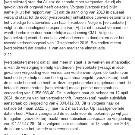
[verzoekster] stelt dat Allianz de schade moet vergoeden die zij als
gevolg van dit ongeval heeft geleden. Volgens [verzoekster] blijkt
namelijk uit het rapport van [G] dat de aanrijding van 2010 in causaal
verband staat tot de door [verzoekster] ontwikkelde conversiestoornis en
het volledige functieverlies van haar linkerbeen. Volgens [verzoekster]
volgt uit de neurologische expertise van [F] dat dit causaal verband niet
wordt doorbroken door haar erfelijke aandoening CMT. Volgens
[verzoekster] wordt dit causaal verband evenmin doorbroken door het
tweede verkeersongeval van 13 september 2016. Bovendien meent
[verzoekster] dat sprake is van een medische eindsituatie.
2.22.
[verzoekster] meent dat zij niet meer in staat is te werken en afhankelijk
is van de verzorging en hulp van derden. [verzoekster] vraagt in ieder
geval een vergoeding voor verlies aan verdienvermogen, de kosten van
huishoudelijke hulp en een bedrag aan smartengeld. [verzoekster] heeft
de schade begroot en heeft bij deze begroting rekening gehouden met de
betaalde voorschotten. [verzoekster] maakt primair aanspraak op
vergoeding van € 358.036,40. Dit is volgens haar de schade tot 12 april
2024; de datum van het verzoekschrift. [verzoekster] maakt subsidiair
aanspraak op vergoeding van € 304.412,03. Dit is volgens haar de
schade tot maart 2021; vijf jaar na 2 maart 2016. Op laatstgenoemde
datum heeft Allianz voorgesteld de schade voor de toekomstige vijf jaar
te regelen. [verzoekster] maakt meer subsidiair aanspraak op vergoeding
van € 177.947,28. Dit is volgens haar de schade tot 13 september 2016;
de datum van het tweede verkeersongeval.