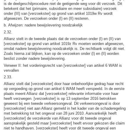
is de deelgeschilprocedure niet de geëigende weg voor dit verzoek. Dit
betekent dat het (primaire, subsidiaire en meer subsidiaire) verzoek
onder (III) van [verzoekster] op grond van artikel 1019w Rv wordt
afgewezen. De verzoeken onder (I) en (II) resteren.
b. Afwijzen: nadere bewijslevering noodzakelijk
2.32.
Allianz stelt in de tweede plaats dat de verzoeken onder (I) en (II) van
[verzoekster] op grond van artikel 1019z Rv moeten worden afgewezen,
omdat nadere bewijslevering noodzakelijk is. De rechtbank volgt dit niet.
Zoals hierna zal blijken, kan op de verzoeken onder (I) en (II) worden
beslist zonder nadere bewijslevering.
Verweer II: het vorderingsrecht van [verzoekster] van artikel 6 WAM is
vervallen
2.33.
Allianz stelt dat [verzoekster] door haar onbehoorlijke gedrag haar recht
op vergoeding op grond van artikel 6 WAM heeft verspeeld. In de eerste
plaats meent Allianz dat [verzoekster] relevante informatie voor haar
heeft verzwegen. [verzoekster] is op 13 september 2016 betrokken
geweest bij een tweede verkeersongeval. Dit verkeersongeval is door
[verzoekster] niet aan Allianz gemeld in het kader van de schaderegeling
met betrekking tot het ongeval van 28 juni 2010. Aanvankelijk heeft
[verzoekster] de verzekerde van Allianz voor dit tweede ongeval
aansprakelijk gesteld maar [verzoekster] heeft ervoor gekozen die claim
niet te handhaven. [verzoekster] heeft voor dit tweede ongeval een