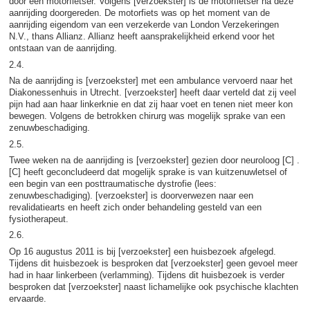
door een motorfietser. Volgens [verzoekster] is de motorfietser na deze
aanrijding doorgereden. De motorfiets was op het moment van de
aanrijding eigendom van een verzekerde van London Verzekeringen
N.V., thans Allianz. Allianz heeft aansprakelijkheid erkend voor het
ontstaan van de aanrijding.
2.4.
Na de aanrijding is [verzoekster] met een ambulance vervoerd naar het
Diakonessenhuis in Utrecht. [verzoekster] heeft daar verteld dat zij veel
pijn had aan haar linkerknie en dat zij haar voet en tenen niet meer kon
bewegen. Volgens de betrokken chirurg was mogelijk sprake van een
zenuwbeschadiging.
2.5.
Twee weken na de aanrijding is [verzoekster] gezien door neuroloog [C] .
[C] heeft geconcludeerd dat mogelijk sprake is van kuitzenuwletsel of
een begin van een posttraumatische dystrofie (lees:
zenuwbeschadiging). [verzoekster] is doorverwezen naar een
revalidatiearts en heeft zich onder behandeling gesteld van een
fysiotherapeut.
2.6.
Op 16 augustus 2011 is bij [verzoekster] een huisbezoek afgelegd.
Tijdens dit huisbezoek is besproken dat [verzoekster] geen gevoel meer
had in haar linkerbeen (verlamming). Tijdens dit huisbezoek is verder
besproken dat [verzoekster] naast lichamelijke ook psychische klachten
ervaarde.