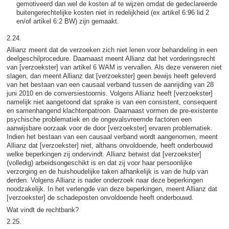
gemotiveerd dan wel de kosten af te wijzen omdat de gedeclareerde
buitengerechtelijke kosten niet in redelijkheid (ex artikel 6:96 lid 2
en/of artikel 6:2 BW) zijn gemaakt.
2.24.
Allianz meent dat de verzoeken zich niet lenen voor behandeling in een
deelgeschilprocedure. Daarnaast meent Allianz dat het vorderingsrecht
van [verzoekster] van artikel 6 WAM is vervallen. Als deze verweren niet
slagen, dan meent Allianz dat [verzoekster] geen bewijs heeft geleverd
van het bestaan van een causaal verband tussen de aanrijding van 28
juni 2010 en de conversiestoornis. Volgens Allianz heeft [verzoekster]
namelijk niet aangetoond dat sprake is van een consistent, consequent
en samenhangend klachtenpatroon. Daarnaast vormen de pre-existente
psychische problematiek en de ongevalsvreemde factoren een
aanwijsbare oorzaak voor de door [verzoekster] ervaren problematiek.
Indien het bestaan van een causaal verband wordt aangenomen, meent
Allianz dat [verzoekster] niet, althans onvoldoende, heeft onderbouwd
welke beperkingen zij ondervindt. Allianz betwist dat [verzoekster]
(volledig) arbeidsongeschikt is en dat zij voor haar persoonlijke
verzorging en de huishoudelijke taken afhankelijk is van de hulp van
derden. Volgens Allianz is nader onderzoek naar deze beperkingen
noodzakelijk. In het verlengde van deze beperkingen, meent Allianz dat
[verzoekster] de schadeposten onvoldoende heeft onderbouwd.
Wat vindt de rechtbank?
2.25.