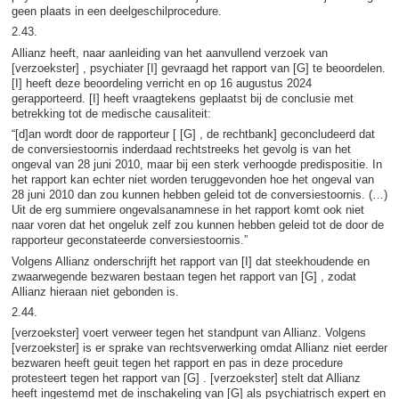
geen plaats in een deelgeschilprocedure.
2.43.
Allianz heeft, naar aanleiding van het aanvullend verzoek van
[verzoekster] , psychiater [I] gevraagd het rapport van [G] te beoordelen.
[I] heeft deze beoordeling verricht en op 16 augustus 2024
gerapporteerd. [I] heeft vraagtekens geplaatst bij de conclusie met
betrekking tot de medische causaliteit:
“[d]an wordt door de rapporteur [ [G] , de rechtbank] geconcludeerd dat
de conversiestoornis inderdaad rechtstreeks het gevolg is van het
ongeval van 28 juni 2010, maar bij een sterk verhoogde predispositie. In
het rapport kan echter niet worden teruggevonden hoe het ongeval van
28 juni 2010 dan zou kunnen hebben geleid tot de conversiestoornis. (…)
Uit de erg summiere ongevalsanamnese in het rapport komt ook niet
naar voren dat het ongeluk zelf zou kunnen hebben geleid tot de door de
rapporteur geconstateerde conversiestoornis.”
Volgens Allianz onderschrijft het rapport van [I] dat steekhoudende en
zwaarwegende bezwaren bestaan tegen het rapport van [G] , zodat
Allianz hieraan niet gebonden is.
2.44.
[verzoekster] voert verweer tegen het standpunt van Allianz. Volgens
[verzoekster] is er sprake van rechtsverwerking omdat Allianz niet eerder
bezwaren heeft geuit tegen het rapport en pas in deze procedure
protesteert tegen het rapport van [G] . [verzoekster] stelt dat Allianz
heeft ingestemd met de inschakeling van [G] als psychiatrisch expert en