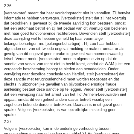
2.36.
[verzoekster] meent dat haar vorderingsrecht niet is vervallen. Zij betwist
informatie te hebben verzwegen. [verzoekster] stelt dat zij het voertuig
dat betrokken is geweest bij de tweede aanrijding kon besturen, omdat
het een automaat betrof en zij het pedaal van dit voertuig kon bedienen
met haar goed functionerende rechterbeen. Bovendien stelt [verzoekster]
deze aanrijding wel te hebben gemeld bij haar voormalige
belangenbehartiger; mr. [belangenbehartiger] . Hij zou haar hebben
afgeraden om van dit tweede ongeval melding te maken, omdat er als
gevolg van dit ongeval geen sprake is geweest van noemenswaardig
letsel. Verder merkt [verzoekster] meer in algemene zin op dat de
sanctie van verval van recht niet in beeld komt, omdat de WAM juist een
vergaande bescherming beoogt te bieden aan benadeelden. Onder
verwijzing naar dezelfde conclusie van Hartlief, stelt [verzoekster] dat
deze sanctie met terughoudendheid moet worden toegepast en dat
slechts in uitzonderlijke gevallen van bijvoorbeeld ernstige fraude
aanleiding bestaat deze sanctie op te leggen. Verder stelt [verzoekster]
dat een verwijzing naar het arrest van het Hof Arnhem-Leeuwarden niet
opgaat, omdat dit een geheel andere casus betreft waarbij een
zogeheten bekende derde is betrokken. Daarvan is in dit geval geen
sprake. Volgens [verzoekster] is van opzettelijke misleiding geen
sprake.
2.37.
Volgens [verzoekster] kan in de onderlinge verhouding tussen
procespartijen van een schending van artikel 21 Rv überhaupt geen