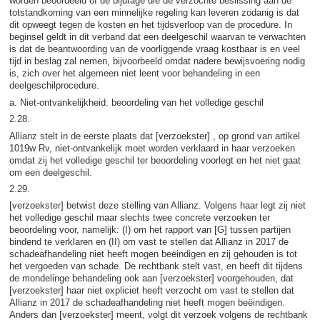
worden beoordeeld of de bijdrage die de verzochte beslissing aan de
totstandkoming van een minnelijke regeling kan leveren zodanig is dat
dit opweegt tegen de kosten en het tijdsverloop van de procedure. In
beginsel geldt in dit verband dat een deelgeschil waarvan te verwachten
is dat de beantwoording van de voorliggende vraag kostbaar is en veel
tijd in beslag zal nemen, bijvoorbeeld omdat nadere bewijsvoering nodig
is, zich over het algemeen niet leent voor behandeling in een
deelgeschilprocedure.
a. Niet-ontvankelijkheid: beoordeling van het volledige geschil
2.28.
Allianz stelt in de eerste plaats dat [verzoekster] , op grond van artikel
1019w Rv, niet-ontvankelijk moet worden verklaard in haar verzoeken
omdat zij het volledige geschil ter beoordeling voorlegt en het niet gaat
om een deelgeschil.
2.29.
[verzoekster] betwist deze stelling van Allianz. Volgens haar legt zij niet
het volledige geschil maar slechts twee concrete verzoeken ter
beoordeling voor, namelijk: (I) om het rapport van [G] tussen partijen
bindend te verklaren en (II) om vast te stellen dat Allianz in 2017 de
schadeafhandeling niet heeft mogen beëindigen en zij gehouden is tot
het vergoeden van schade. De rechtbank stelt vast, en heeft dit tijdens
de mondelinge behandeling ook aan [verzoekster] voorgehouden, dat
[verzoekster] haar niet expliciet heeft verzocht om vast te stellen dat
Allianz in 2017 de schadeafhandeling niet heeft mogen beëindigen.
Anders dan [verzoekster] meent, volgt dit verzoek volgens de rechtbank