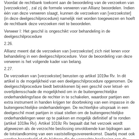
Voordat de rechtbank toekomt aan de beoordeling van de verzoeken van
[verzoekster] , zal zij de formele verweren van Allianz beoordelen. Indien
één van deze verweren slaagt, kunnen de verzoeken van [verzoekster]
(in deze deelgeschilprocedure) namelijk niet worden toegewezen en hoeft
de rechtbank deze verzoeken niet te beoordelen.
Verweer I: Het geschil is ongeschikt voor behandeling in de
deelgeschilprocedure
2.26.
Allianz meent dat de verzoeken van [verzoekster] zich niet lenen voor
behandeling in een deelgeschilprocedure. Voor de beoordeling van deze
verweren is het volgende kader van belang.
2.27.
De verzoeken van [verzoekster] berusten op artikel 1019w Rv. In dit
artikel is de mogelijkheid van een deelgeschilprocedure opgenomen. De
deelgeschilprocedure biedt betrokkenen bij een geschil over letsel- en
overlijdensschade de mogelijkheid om in de buitengerechtelijke
onderhandelingsfase de rechter in te schakelen, waardoor partijen een
extra instrument in handen krijgen ter doorbreking van een impasse in de
buitengerechtelijke onderhandelingen. De rechterlijke uitspraak in een
deelgeschil moet partijen in staat stellen om de buitengerechtelijke
onderhandelingen weer op te pakken en mogelijk definitief af te ronden
(artikel 1019w Rv). Artikel 1019z Rv bepaalt dat het verzoek wordt
afgewezen als de verzochte beslissing onvoldoende kan bijdragen aan
de totstandkoming van een vaststellingsovereenkomst. Daarbij moet ook