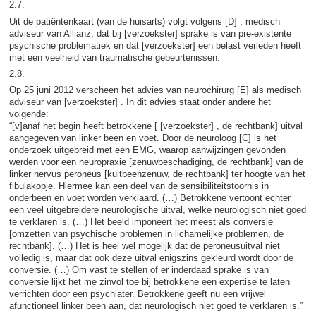
2.7.
Uit de patiëntenkaart (van de huisarts) volgt volgens [D] , medisch
adviseur van Allianz, dat bij [verzoekster] sprake is van pre-existente
psychische problematiek en dat [verzoekster] een belast verleden heeft
met een veelheid van traumatische gebeurtenissen.
2.8.
Op 25 juni 2012 verscheen het advies van neurochirurg [E] als medisch
adviseur van [verzoekster] . In dit advies staat onder andere het
volgende:
“[v]anaf het begin heeft betrokkene [ [verzoekster] , de rechtbank] uitval
aangegeven van linker been en voet. Door de neuroloog [C] is het
onderzoek uitgebreid met een EMG, waarop aanwijzingen gevonden
werden voor een neuropraxie [zenuwbeschadiging, de rechtbank] van de
linker nervus peroneus [kuitbeenzenuw, de rechtbank] ter hoogte van het
fibulakopje. Hiermee kan een deel van de sensibiliteitstoornis in
onderbeen en voet worden verklaard. (…) Betrokkene vertoont echter
een veel uitgebreidere neurologische uitval, welke neurologisch niet goed
te verklaren is. (…) Het beeld imponeert het meest als conversie
[omzetten van psychische problemen in lichamelijke problemen, de
rechtbank]. (…) Het is heel wel mogelijk dat de peroneusuitval niet
volledig is, maar dat ook deze uitval enigszins gekleurd wordt door de
conversie. (…) Om vast te stellen of er inderdaad sprake is van
conversie lijkt het me zinvol toe bij betrokkene een expertise te laten
verrichten door een psychiater. Betrokkene geeft nu een vrijwel
afunctioneel linker been aan, dat neurologisch niet goed te verklaren is.”