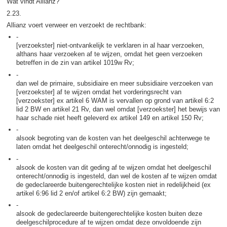
Wat vindt Allianz?
2.23.
Allianz voert verweer en verzoekt de rechtbank:
-
[verzoekster] niet-ontvankelijk te verklaren in al haar verzoeken,
althans haar verzoeken af te wijzen, omdat het geen verzoeken
betreffen in de zin van artikel 1019w Rv;
-
dan wel de primaire, subsidiaire en meer subsidiaire verzoeken van
[verzoekster] af te wijzen omdat het vorderingsrecht van
[verzoekster] ex artikel 6 WAM is vervallen op grond van artikel 6:2
lid 2 BW en artikel 21 Rv, dan wel omdat [verzoekster] het bewijs van
haar schade niet heeft geleverd ex artikel 149 en artikel 150 Rv;
-
alsook begroting van de kosten van het deelgeschil achterwege te
laten omdat het deelgeschil onterecht/onnodig is ingesteld;
-
alsook de kosten van dit geding af te wijzen omdat het deelgeschil
onterecht/onnodig is ingesteld, dan wel de kosten af te wijzen omdat
de gedeclareerde buitengerechtelijke kosten niet in redelijkheid (ex
artikel 6:96 lid 2 en/of artikel 6:2 BW) zijn gemaakt;
-
alsook de gedeclareerde buitengerechtelijke kosten buiten deze
deelgeschilprocedure af te wijzen omdat deze onvoldoende zijn