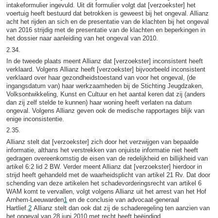
intakeformulier ingevuld. Uit dit formulier volgt dat [verzoekster] het
voertuig heeft bestuurd dat betrokken is geweest bij het ongeval. Allianz
acht het rijden an sich en de presentatie van de klachten bij het ongeval
van 2016 strijdig met de presentatie van de klachten en beperkingen in
het dossier naar aanleiding van het ongeval van 2010.
2.34.
In de tweede plaats meent Allianz dat [verzoekster] inconsistent heeft
verklaard. Volgens Allianz heeft [verzoekster] bijvoorbeeld inconsistent
verklaard over haar gezondheidstoestand van voor het ongeval, (de
ingangsdatum van) haar werkzaamheden bij de Stichting Jeugdzaken,
Volksontwikkeling, Kunst en Cultuur en het aantal keren dat zij (anders
dan zij zelf stelde te kunnen) haar woning heeft verlaten na datum
ongeval. Volgens Allianz geven ook de medische rapportages blijk van
enige inconsistentie.
2.35.
Allianz stelt dat [verzoekster] zich door het verzwijgen van bepaalde
informatie, althans het verstrekken van onjuiste informatie niet heeft
gedragen overeenkomstig de eisen van de redelijkheid en billijkheid van
artikel 6:2 lid 2 BW. Verder meent Allianz dat [verzoekster] hierdoor in
strijd heeft gehandeld met de waarheidsplicht van artikel 21 Rv. Dat door
schending van deze artikelen het schadevorderingsrecht van artikel 6
WAM komt te vervallen, volgt volgens Allianz uit het arrest van het Hof
Arnhem-Leeuwarden
1
en de conclusie van advocaat-generaal
Hartlief.
2
Allianz stelt dan ook dat zij de schaderegeling ten aanzien van
het ongeval van 28 juni 2010 met recht heeft beëindigd.