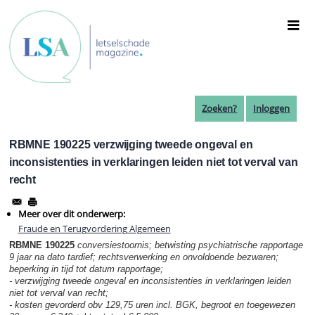
Overslaan
en
naar
de
inhoud
gaan
Zoeken?
Inloggen
RBMNE 190225 verzwijging tweede ongeval en
inconsistenties in verklaringen leiden niet tot verval van
recht
Meer over dit onderwerp:
Fraude en Terugvordering Algemeen
RBMNE 190225
conversiestoornis; betwisting psychiatrische rapportage
9 jaar na dato tardief; rechtsverwerking en onvoldoende bezwaren;
beperking in tijd tot datum rapportage;
- verzwijging tweede ongeval en inconsistenties in verklaringen leiden
niet tot verval van recht;
- kosten gevorderd obv 129,75 uren incl. BGK, begroot en toegewezen