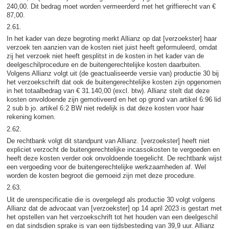
240,00. Dit bedrag moet worden vermeerderd met het griffierecht van €
87,00.
2.61.
In het kader van deze begroting merkt Allianz op dat [verzoekster] haar
verzoek ten aanzien van de kosten niet juist heeft geformuleerd, omdat
zij het verzoek niet heeft gesplitst in de kosten in het kader van de
deelgeschilprocedure en de buitengerechtelijke kosten daarbuiten.
Volgens Allianz volgt uit (de geactualiseerde versie van) productie 30 bij
het verzoekschrift dat ook de buitengerechtelijke kosten zijn opgenomen
in het totaalbedrag van € 31.140,00 (excl. btw). Allianz stelt dat deze
kosten onvoldoende zijn gemotiveerd en het op grond van artikel 6:96 lid
2 sub b jo. artikel 6:2 BW niet redelijk is dat deze kosten voor haar
rekening komen.
2.62.
De rechtbank volgt dit standpunt van Allianz. [verzoekster] heeft niet
expliciet verzocht de buitengerechtelijke incassokosten te vergoeden en
heeft deze kosten verder ook onvoldoende toegelicht. De rechtbank wijst
een vergoeding voor de buitengerechtelijke werkzaamheden af. Wel
worden de kosten begroot die gemoeid zijn met deze procedure.
2.63.
Uit de urenspecificatie die is overgelegd als productie 30 volgt volgens
Allianz dat de advocaat van [verzoekster] op 14 april 2023 is gestart met
het opstellen van het verzoekschrift tot het houden van een deelgeschil
en dat sindsdien sprake is van een tijdsbesteding van 39,9 uur. Allianz