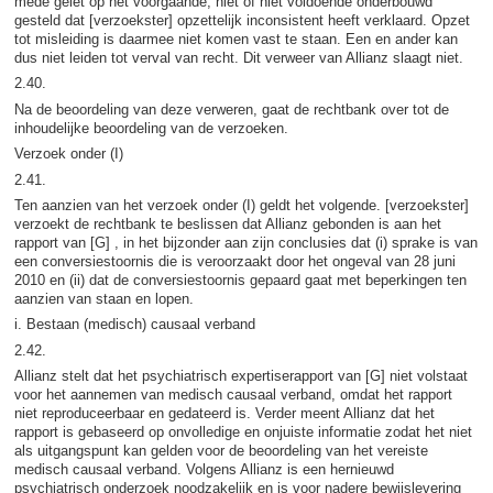
mede gelet op het voorgaande, niet of niet voldoende onderbouwd
gesteld dat [verzoekster] opzettelijk inconsistent heeft verklaard. Opzet
tot misleiding is daarmee niet komen vast te staan. Een en ander kan
dus niet leiden tot verval van recht. Dit verweer van Allianz slaagt niet.
2.40.
Na de beoordeling van deze verweren, gaat de rechtbank over tot de
inhoudelijke beoordeling van de verzoeken.
Verzoek onder (I)
2.41.
Ten aanzien van het verzoek onder (I) geldt het volgende. [verzoekster]
verzoekt de rechtbank te beslissen dat Allianz gebonden is aan het
rapport van [G] , in het bijzonder aan zijn conclusies dat (i) sprake is van
een conversiestoornis die is veroorzaakt door het ongeval van 28 juni
2010 en (ii) dat de conversiestoornis gepaard gaat met beperkingen ten
aanzien van staan en lopen.
i. Bestaan (medisch) causaal verband
2.42.
Allianz stelt dat het psychiatrisch expertiserapport van [G] niet volstaat
voor het aannemen van medisch causaal verband, omdat het rapport
niet reproduceerbaar en gedateerd is. Verder meent Allianz dat het
rapport is gebaseerd op onvolledige en onjuiste informatie zodat het niet
als uitgangspunt kan gelden voor de beoordeling van het vereiste
medisch causaal verband. Volgens Allianz is een hernieuwd
psychiatrisch onderzoek noodzakelijk en is voor nadere bewijslevering