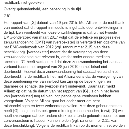
rechtbank niet gebleken.
Overig: gebondenheid, een beperking in de tijd
2.51.
Het rapport van [G] dateert van 19 juni 2015. Met Allianz is de rechtbank
van oordeel dat dit rapport inmiddels is ingehaald door ontwikkelingen in
de tijd. Een voorbeeld van deze ontwikkelingen is dat uit het tweede
EMG-onderzoek van maart 2017 volgt dat de erfelijke en progressieve
zenuwaandoening (CMT) van [verzoekster] is verergerd ten opzichte van
het EMG-onderzoek van 2012 (vgl. randnummer 2.15. van deze
beschikking). [verzoekster] meent dat de verergering van deze
zenuwaandoening niet relevant is, omdat onder andere medisch
specialist [C] heeft vastgesteld dat deze zenuwaandoening het causaal
verband tussen het ongeval van 28 juni 2010 en het letsel niet
doorbreekt. Hoewel deze zenuwaandoening het causaal verband niet
doorbreekt, is de rechtbank het met Allianz eens dat de verergering van
deze aandoening wel van invloed kan zijn op de beperkingen, en
daarmee de schade, die [verzoekster] ondervindt. Daarnaast merkt
Allianz op dat na de datum van het rapport van [G] , zich in het leven
van [verzoekster] nog tal van ingrijpende gebeurtenissen hebben
voorgedaan. Volgens Allianz gaat het onder meer om acht
mishandelingen en twee verkeersongevallen. Met deze gebeurtenissen
heeft [G] in zijn onderzoek geen rekening kunnen houden, terwijl [G] wel
heeft overwogen dat ook andere sterk belastende gebeurtenissen tot een
conversiestoornis hadden kunnen leiden (vgl. randnummer 2.11. van
deze beschikking). Volgens de rechtbank kan op dit moment niet worden