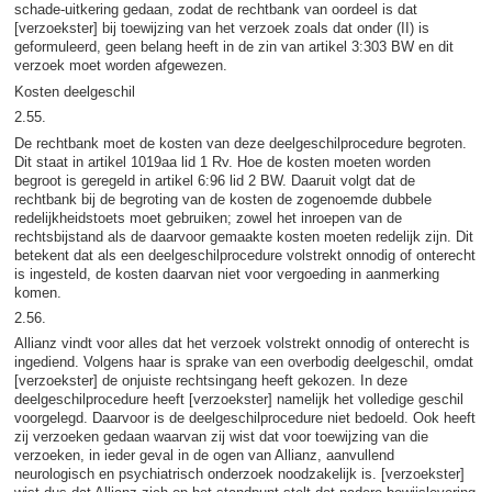
schade-uitkering gedaan, zodat de rechtbank van oordeel is dat
[verzoekster] bij toewijzing van het verzoek zoals dat onder (II) is
geformuleerd, geen belang heeft in de zin van artikel 3:303 BW en dit
verzoek moet worden afgewezen.
Kosten deelgeschil
2.55.
De rechtbank moet de kosten van deze deelgeschilprocedure begroten.
Dit staat in artikel 1019aa lid 1 Rv. Hoe de kosten moeten worden
begroot is geregeld in artikel 6:96 lid 2 BW. Daaruit volgt dat de
rechtbank bij de begroting van de kosten de zogenoemde dubbele
redelijkheidstoets moet gebruiken; zowel het inroepen van de
rechtsbijstand als de daarvoor gemaakte kosten moeten redelijk zijn. Dit
betekent dat als een deelgeschilprocedure volstrekt onnodig of onterecht
is ingesteld, de kosten daarvan niet voor vergoeding in aanmerking
komen.
2.56.
Allianz vindt voor alles dat het verzoek volstrekt onnodig of onterecht is
ingediend. Volgens haar is sprake van een overbodig deelgeschil, omdat
[verzoekster] de onjuiste rechtsingang heeft gekozen. In deze
deelgeschilprocedure heeft [verzoekster] namelijk het volledige geschil
voorgelegd. Daarvoor is de deelgeschilprocedure niet bedoeld. Ook heeft
zij verzoeken gedaan waarvan zij wist dat voor toewijzing van die
verzoeken, in ieder geval in de ogen van Allianz, aanvullend
neurologisch en psychiatrisch onderzoek noodzakelijk is. [verzoekster]