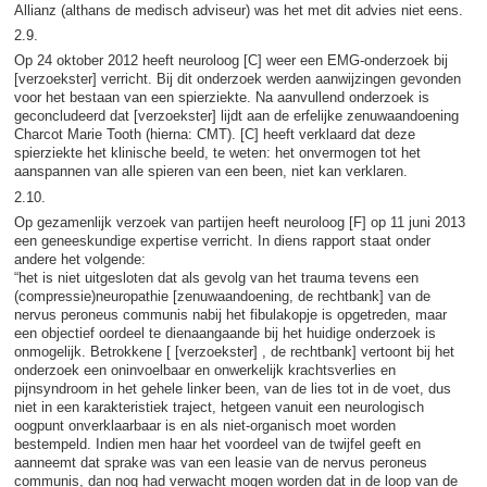
Allianz (althans de medisch adviseur) was het met dit advies niet eens.
2.9.
Op 24 oktober 2012 heeft neuroloog [C] weer een EMG-onderzoek bij
[verzoekster] verricht. Bij dit onderzoek werden aanwijzingen gevonden
voor het bestaan van een spierziekte. Na aanvullend onderzoek is
geconcludeerd dat [verzoekster] lijdt aan de erfelijke zenuwaandoening
Charcot Marie Tooth (hierna: CMT). [C] heeft verklaard dat deze
spierziekte het klinische beeld, te weten: het onvermogen tot het
aanspannen van alle spieren van een been, niet kan verklaren.
2.10.
Op gezamenlijk verzoek van partijen heeft neuroloog [F] op 11 juni 2013
een geneeskundige expertise verricht. In diens rapport staat onder
andere het volgende:
“het is niet uitgesloten dat als gevolg van het trauma tevens een
(compressie)neuropathie [zenuwaandoening, de rechtbank] van de
nervus peroneus communis nabij het fibulakopje is opgetreden, maar
een objectief oordeel te dienaangaande bij het huidige onderzoek is
onmogelijk. Betrokkene [ [verzoekster] , de rechtbank] vertoont bij het
onderzoek een oninvoelbaar en onwerkelijk krachtsverlies en
pijnsyndroom in het gehele linker been, van de lies tot in de voet, dus
niet in een karakteristiek traject, hetgeen vanuit een neurologisch
oogpunt onverklaarbaar is en als niet-organisch moet worden
bestempeld. Indien men haar het voordeel van de twijfel geeft en
aanneemt dat sprake was van een leasie van de nervus peroneus
communis, dan nog had verwacht mogen worden dat in de loop van de