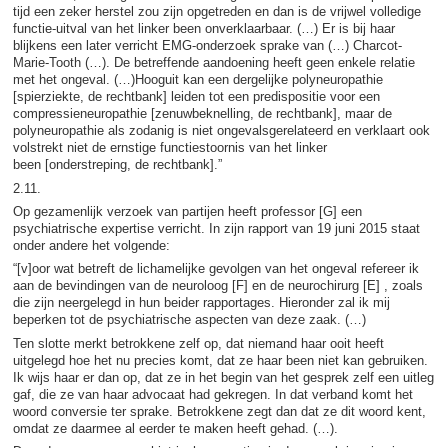
tijd een zeker herstel zou zijn opgetreden en dan is de vrijwel volledige
functie-uitval van het linker been onverklaarbaar. (…) Er is bij haar
blijkens een later verricht EMG-onderzoek sprake van (…) Charcot-
Marie-Tooth (…). De betreffende aandoening heeft geen enkele relatie
met het ongeval. (…)Hooguit kan een dergelijke polyneuropathie
[spierziekte, de rechtbank] leiden tot een predispositie voor een
compressieneuropathie [zenuwbeknelling, de rechtbank], maar de
polyneuropathie als zodanig is niet ongevalsgerelateerd en verklaart ook
volstrekt niet de ernstige functiestoornis van het linker
been [onderstreping, de rechtbank].”
2.11.
Op gezamenlijk verzoek van partijen heeft professor [G] een
psychiatrische expertise verricht. In zijn rapport van 19 juni 2015 staat
onder andere het volgende:
“[v]oor wat betreft de lichamelijke gevolgen van het ongeval refereer ik
aan de bevindingen van de neuroloog [F] en de neurochirurg [E] , zoals
die zijn neergelegd in hun beider rapportages. Hieronder zal ik mij
beperken tot de psychiatrische aspecten van deze zaak. (…)
Ten slotte merkt betrokkene zelf op, dat niemand haar ooit heeft
uitgelegd hoe het nu precies komt, dat ze haar been niet kan gebruiken.
Ik wijs haar er dan op, dat ze in het begin van het gesprek zelf een uitleg
gaf, die ze van haar advocaat had gekregen. In dat verband komt het
woord conversie ter sprake. Betrokkene zegt dan dat ze dit woord kent,
omdat ze daarmee al eerder te maken heeft gehad. (…).