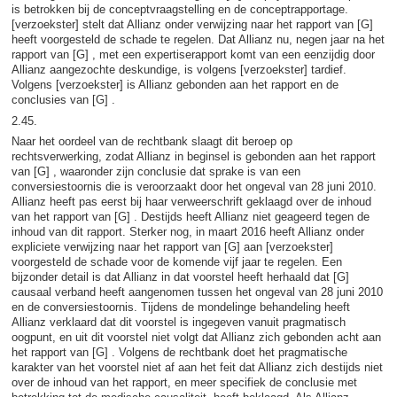
is betrokken bij de conceptvraagstelling en de conceptrapportage.
[verzoekster] stelt dat Allianz onder verwijzing naar het rapport van [G]
heeft voorgesteld de schade te regelen. Dat Allianz nu, negen jaar na het
rapport van [G] , met een expertiserapport komt van een eenzijdig door
Allianz aangezochte deskundige, is volgens [verzoekster] tardief.
Volgens [verzoekster] is Allianz gebonden aan het rapport en de
conclusies van [G] .
2.45.
Naar het oordeel van de rechtbank slaagt dit beroep op
rechtsverwerking, zodat Allianz in beginsel is gebonden aan het rapport
van [G] , waaronder zijn conclusie dat sprake is van een
conversiestoornis die is veroorzaakt door het ongeval van 28 juni 2010.
Allianz heeft pas eerst bij haar verweerschrift geklaagd over de inhoud
van het rapport van [G] . Destijds heeft Allianz niet geageerd tegen de
inhoud van dit rapport. Sterker nog, in maart 2016 heeft Allianz onder
expliciete verwijzing naar het rapport van [G] aan [verzoekster]
voorgesteld de schade voor de komende vijf jaar te regelen. Een
bijzonder detail is dat Allianz in dat voorstel heeft herhaald dat [G]
causaal verband heeft aangenomen tussen het ongeval van 28 juni 2010
en de conversiestoornis. Tijdens de mondelinge behandeling heeft
Allianz verklaard dat dit voorstel is ingegeven vanuit pragmatisch
oogpunt, en uit dit voorstel niet volgt dat Allianz zich gebonden acht aan
het rapport van [G] . Volgens de rechtbank doet het pragmatische
karakter van het voorstel niet af aan het feit dat Allianz zich destijds niet
over de inhoud van het rapport, en meer specifiek de conclusie met