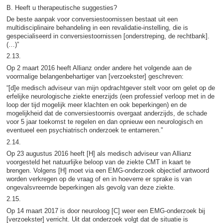
B. Heeft u therapeutische suggesties?
De beste aanpak voor conversiestoornissen bestaat uit een
multidisciplinaire behandeling in een revalidatie-instelling, die is
gespecialiseerd in conversiestoornissen [onderstreping, de rechtbank].
(…)”
2.13.
Op 2 maart 2016 heeft Allianz onder andere het volgende aan de
voormalige belangenbehartiger van [verzoekster] geschreven:
“[d]e medisch adviseur van mijn opdrachtgever stelt voor om gelet op de
erfelijke neurologische ziekte enerzijds (een professief verloop met in de
loop der tijd mogelijk meer klachten en ook beperkingen) en de
mogelijkheid dat de conversiestoornis overgaat anderzijds, de schade
voor 5 jaar toekomst te regelen en dan opnieuw een neurologisch en
eventueel een psychiatrisch onderzoek te entameren.”
2.14.
Op 23 augustus 2016 heeft [H] als medisch adviseur van Allianz
voorgesteld het natuurlijke beloop van de ziekte CMT in kaart te
brengen. Volgens [H] moet via een EMG-onderzoek objectief antwoord
worden verkregen op de vraag of en in hoeverre er sprake is van
ongevalsvreemde beperkingen als gevolg van deze ziekte.
2.15.
Op 14 maart 2017 is door neuroloog [C] weer een EMG-onderzoek bij
[verzoekster] verricht. Uit dat onderzoek volgt dat de situatie is