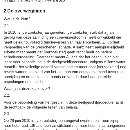
20 uren x € 240 + btw, totaal € 5.808
2 De overwegingen
Wat is de kern?
2.1.
In 2010 is [verzoekster] aangereden. [verzoekster] stelt dat zij als
gevolg van deze aanrijding een conversiestoornis heeft ontwikkeld die
heeft geleid tot volledig functieverlies van haar linkerbeen. Zij vordert
vergoeding van de (verschenen) schade. Allianz heeft aansprakelijkheid
erkend maar meent dat [verzoekster] geen recht heeft op nadere
schadevergoeding. Daarnaast meent Allianz dat het geschil zich niet
leent voor behandeling in de deelgeschilprocedure. Volgens Allianz wordt
namelijk het volledige geschil voorgelegd en moet door [verzoekster] nog
bewijs worden geleverd van het bestaan van causaal verband tussen de
aanrijding en de conversiestoornis en van de door haar gestelde
beperkingen en schade.
Waar gaat deze zaak over?
2.2.
Voor de beoordeling van het geschil in deze deelgeschilprocedure, acht
de rechtbank de volgende feiten van belang.
2.3.
Op 28 juni 2010 is [verzoekster] een ongeval overkomen. Toen zij op
haar fiets reed, althans toen zij stilstond met haar fiets, is zij aangereden