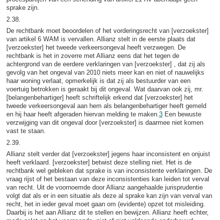
sprake zijn.
2.38.
De rechtbank moet beoordelen of het vorderingsrecht van [verzoekster]
van artikel 6 WAM is vervallen. Allianz stelt in de eerste plaats dat
[verzoekster] het tweede verkeersongeval heeft verzwegen. De
rechtbank is het in zoverre met Allianz eens dat het tegen de
achtergrond van de eerdere verklaringen van [verzoekster] , dat zij als
gevolg van het ongeval van 2010 niets meer kan en niet of nauwelijks
haar woning verlaat, opmerkelijk is dat zij als bestuurder van een
voertuig betrokken is geraakt bij dit ongeval. Wat daarvan ook zij, mr.
[belangenbehartiger] heeft schriftelijk erkend dat [verzoekster] het
tweede verkeersongeval aan hem als belangenbehartiger heeft gemeld
en hij haar heeft afgeraden hiervan melding te maken.
3
Een bewuste
verzwijging van dit ongeval door [verzoekster] is daarmee niet komen
vast te staan.
2.39.
Allianz stelt verder dat [verzoekster] jegens haar inconsistent en onjuist
heeft verklaard. [verzoekster] betwist deze stelling niet. Het is de
rechtbank wel gebleken dat sprake is van inconsistente verklaringen. De
vraag rijst of het bestaan van deze inconsistenties kan leiden tot verval
van recht. Uit de voornoemde door Allianz aangehaalde jurisprudentie
volgt dat als er in een situatie als deze al sprake kan zijn van verval van
recht, het in ieder geval moet gaan om (evidente) opzet tot misleiding.
Daarbij is het aan Allianz dit te stellen en bewijzen. Allianz heeft echter,