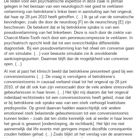
De reden voor een psychiatrische expertise in deze zaak is primair
gelegen in het bestaan van een neurologisch niet goed te verklaren
verlamming van betrokkene’s linker been in aansluiting aan het ongeval,
dat haar op 28 juni 2010 heeft getroffen. (…) Ik ga uit van de somatische
bevindingen, zoals die door de neuroloog [F] en de neurochirurg [E] zijn
beschreven. De betekent dat er bij betrokkene sprake is van een
pseudoverlamming van het linkerbeen. Deze is noch door de ziekte van
Charcot-Marie-Tooth noch door een peroneuscompressie te verklaren. In
psychiatrisch opzicht leidt dat tot een overzichtelijke differentiële
diagnostiek. Bij een pseudoverlamming kan het ofwel om conversie gaan
of om simulatie. (…) voor bewuste simulatie zie ik onvoldoende
aanknopingspunten. Daarmee blijft dan de mogelijkheid van conversie
open. (…)
Al met al past het klinisch beeld dat betrokkene presenteert goed bij een
conversiestoornis (…). De vraag is vervolgens of betrokkene’s
conversiestoornis in causaal verband staat tot het ongeval op 28 juni
2010, of dat dit ook kan zijn veroorzaakt door de vele andere stressvolle
gebeurtenissen in haar leven. (…) Het lijkt mij daarom dat het ongeval
inderdaad rechtstreeks tot een conversiestoornis heeft geleid, maar dat
er bij betrokkene ook sprake was van een sterk verhoogd kwetsbare
predispositie. Op grond daarvan hadden waarschijnlijk ook andere
emotioneel sterk belastende gebeurtenissen tot een conversiestoornis
kunnen leiden – zoals dat ten slotte kennelijk ook al eerder in haar leven
het geval is geweest [onderstreping, de rechtbank]. Het lijkt me niet
aannemelijk dat life events met geringere impact dezelfde consequentie
zouden hebben gehad. (…) Zoals blijkt uit het verslag van de anamnese