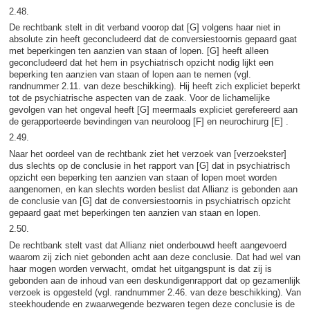
2.48.
De rechtbank stelt in dit verband voorop dat [G] volgens haar niet in
absolute zin heeft geconcludeerd dat de conversiestoornis gepaard gaat
met beperkingen ten aanzien van staan of lopen. [G] heeft alleen
geconcludeerd dat het hem in psychiatrisch opzicht nodig lijkt een
beperking ten aanzien van staan of lopen aan te nemen (vgl.
randnummer 2.11. van deze beschikking). Hij heeft zich expliciet beperkt
tot de psychiatrische aspecten van de zaak. Voor de lichamelijke
gevolgen van het ongeval heeft [G] meermaals expliciet gerefereerd aan
de gerapporteerde bevindingen van neuroloog [F] en neurochirurg [E] .
2.49.
Naar het oordeel van de rechtbank ziet het verzoek van [verzoekster]
dus slechts op de conclusie in het rapport van [G] dat in psychiatrisch
opzicht een beperking ten aanzien van staan of lopen moet worden
aangenomen, en kan slechts worden beslist dat Allianz is gebonden aan
de conclusie van [G] dat de conversiestoornis in psychiatrisch opzicht
gepaard gaat met beperkingen ten aanzien van staan en lopen.
2.50.
De rechtbank stelt vast dat Allianz niet onderbouwd heeft aangevoerd
waarom zij zich niet gebonden acht aan deze conclusie. Dat had wel van
haar mogen worden verwacht, omdat het uitgangspunt is dat zij is
gebonden aan de inhoud van een deskundigenrapport dat op gezamenlijk
verzoek is opgesteld (vgl. randnummer 2.46. van deze beschikking). Van
steekhoudende en zwaarwegende bezwaren tegen deze conclusie is de