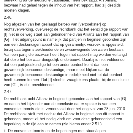
betrekking tot de medische causaliteit, heeft beklaagd. Als Allianz
bezwaar had gehad tegen de inhoud van het rapport, had zij destijds
moeten klagen.
2.46.
Nog afgezien van het geslaagd beroep van [verzoekster] op
rechtsverwerking, overweegt de rechtbank dat het eenzijdige rapport van
[I] niet in de weg staat aan gebondenheid van Allianz aan het rapport van
[G] . Het uitgangspunt is namelijk dat partijen in beginsel gebonden zijn
aan een deskundigenrapport dat op gezamenlijk verzoek is opgesteld,
tenzij daartegen steekhoudende en zwaarwegende bezwaren bestaan.
Van een partij die bezwaar heeft tegen het rapport mag worden verlangd
dat deze het bezwaar deugdelijk onderbouwt. Daarbij is niet voldoende
dat een partijdeskundige tot een ander oordeel komt dan een
gezamenlijk benoemde deskundige, maar moet blijken dat de
gezamenlijk benoemde deskundige in redelijkheid niet tot dat oordeel
heeft kunnen komen. Dat [I] slechts vraagtekens plaatst bij de conclusie
van [G] , is dus onvoldoende.
2.47.
De rechtbank acht Allianz in beginsel gebonden aan het rapport van [G]
en dan in het bijzonder aan de conclusie dat er sprake is van een
conversiestoornis die is veroorzaakt door het ongeval van 28 juni 2010.
De rechtbank stelt met nadruk dat Allianz in beginsel aan dit rapport is
gebonden, omdat zij het nodig vindt om voor deze gebondenheid een
beperking in de tijd aan te nemen (zie hierna onder 2.51.).
ii. De conversiestoornis en de beperkingen met staan/lopen