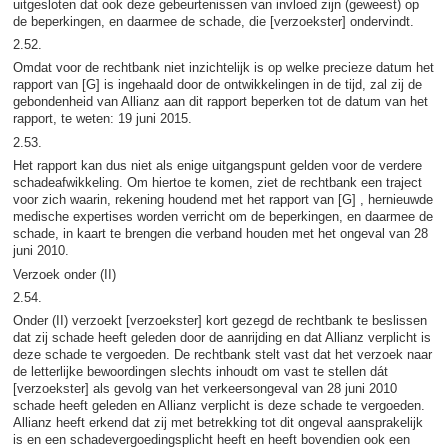
uitgesloten dat ook deze gebeurtenissen van invloed zijn (geweest) op
de beperkingen, en daarmee de schade, die [verzoekster] ondervindt.
2.52.
Omdat voor de rechtbank niet inzichtelijk is op welke precieze datum het
rapport van [G] is ingehaald door de ontwikkelingen in de tijd, zal zij de
gebondenheid van Allianz aan dit rapport beperken tot de datum van het
rapport, te weten: 19 juni 2015.
2.53.
Het rapport kan dus niet als enige uitgangspunt gelden voor de verdere
schadeafwikkeling. Om hiertoe te komen, ziet de rechtbank een traject
voor zich waarin, rekening houdend met het rapport van [G] , hernieuwde
medische expertises worden verricht om de beperkingen, en daarmee de
schade, in kaart te brengen die verband houden met het ongeval van 28
juni 2010.
Verzoek onder (II)
2.54.
Onder (II) verzoekt [verzoekster] kort gezegd de rechtbank te beslissen
dat zij schade heeft geleden door de aanrijding en dat Allianz verplicht is
deze schade te vergoeden. De rechtbank stelt vast dat het verzoek naar
de letterlijke bewoordingen slechts inhoudt om vast te stellen dát
[verzoekster] als gevolg van het verkeersongeval van 28 juni 2010
schade heeft geleden en Allianz verplicht is deze schade te vergoeden.
Allianz heeft erkend dat zij met betrekking tot dit ongeval aansprakelijk
is en een schadevergoedingsplicht heeft en heeft bovendien ook een