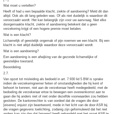
Wat moet u vertellen?
Heeft of had u een bepaalde klacht, ziekte of aandoening? Meld dit dan
altijd. Ook als dit lang geleden was. Of als niet duidelijk is waardoor dit
veroorzaakt wordt. Het kan belangrijk zijn voor uw aanvraag. Niet elke
doorgemaakte klacht, ziekte of aandoening betekent dat u geen
verzekering krijgt of een hogere premie moet betalen.
Wat is een klacht?
Lichamelijk of geestelijk ongemak of pijn noemen we een klacht. Bij een
klacht is niet altijd duidelijk waardoor deze veroorzaakt wordt.
Wat is een aandoening?
Een aandoening is een afwijking van de gezonde lichamelijke of
geestelijke toestand.
Beoordeling
2.7.
Van opzet tot misleiding als bedoeld in art. 7:930 lid 5 BW is sprake
indien de verzekeringnemer feiten of omstandigheden die hij kent of
behoort te kennen, niet aan de verzekeraar heeft medegedeeld, met de
bedoeling de verzekeraar ertoe te bewegen een overeenkomst aan te
gaan die hij anders niet of niet onder dezelfde voorwaarden zou hebben
gesloten. De kantonrechter is van oordeel dat de vragen die door
[eiseres] onjuist zijn beantwoord, mede in het licht van de door ASR bij
die vragen gegevens toelichting, zodanig zijn geformuleerd dat het niet
anders kan zijn dan dat [eiseres] heeft gehandeld met het opzet ASR te