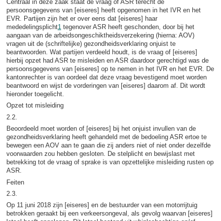
Centraal in deze zaak staat de vraag of ASR terecht de
persoonsgegevens van [eiseres] heeft opgenomen in het IVR en het
EVR. Partijen zijn het er over eens dat [eiseres] haar
mededelingsplicht
1
tegenover ASR heeft geschonden, door bij het
aangaan van de arbeidsongeschiktheidsverzekering (hierna: AOV)
vragen uit de (schriftelijke) gezondheidsverklaring onjuist te
beantwoorden. Wat partijen verdeeld houdt, is de vraag of [eiseres]
hierbij opzet had ASR te misleiden en ASR daardoor gerechtigd was de
persoonsgegevens van [eiseres] op te nemen in het IVR en het EVR. De
kantonrechter is van oordeel dat deze vraag bevestigend moet worden
beantwoord en wijst de vorderingen van [eiseres] daarom af. Dit wordt
hieronder toegelicht.
Opzet tot misleiding
2.2.
Beoordeeld moet worden of [eiseres] bij het onjuist invullen van de
gezondheidsverklaring heeft gehandeld met de bedoeling ASR ertoe te
bewegen een AOV aan te gaan die zij anders niet of niet onder dezelfde
voorwaarden zou hebben gesloten. De stelplicht en bewijslast met
betrekking tot de vraag of sprake is van opzettelijke misleiding rusten op
ASR.
Feiten
2.3.
Op 11 juni 2018 zijn [eiseres] en de bestuurder van een motorrijtuig
betrokken geraakt bij een verkeersongeval, als gevolg waarvan [eiseres]