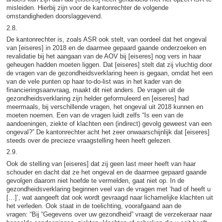
misleiden. Hierbij zijn voor de kantonrechter de volgende
omstandigheden doorslaggevend.
2.8.
De kantonrechter is, zoals ASR ook stelt, van oordeel dat het ongeval
van [eiseres] in 2018 en de daarmee gepaard gaande onderzoeken en
revalidatie bij het aangaan van de AOV bij [eiseres] nog vers in haar
geheugen hadden moeten liggen. Dat [eiseres] stelt dat zij vluchtig door
de vragen van de gezondheidsverklaring heen is gegaan, omdat het een
van de vele punten op haar to-do-list was in het kader van de
financieringsaanvraag, maakt dit niet anders. De vragen uit de
gezondheidsverklaring zijn helder geformuleerd en [eiseres] had
meermaals, bij verschillende vragen, het ongeval uit 2018 kunnen en
moeten noemen. Een van de vragen luidt zelfs “Is een van de
aandoeningen, ziekte of klachten een (indirect) gevolg geweest van een
ongeval?” De kantonrechter acht het zeer onwaarschijnlijk dat [eiseres]
steeds over de precieze vraagstelling heen heeft gelezen.
2.9.
Ook de stelling van [eiseres] dat zij geen last meer heeft van haar
schouder en dacht dat ze het ongeval en de daarmee gepaard gaande
gevolgen daarom niet hoefde te vermelden, gaat niet op. In de
gezondheidsverklaring beginnen veel van de vragen met ‘had of heeft u
[…]’, wat aangeeft dat ook wordt gevraagd naar lichamelijke klachten uit
het verleden. Ook staat in de toelichting, voorafgaand aan de
vragen: “Bij “Gegevens over uw gezondheid” vraagt de verzekeraar naar