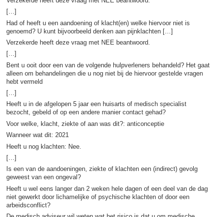
Verzekerde heeft deze vraag met NEE beantwoord.
[…]
Had of heeft u een aandoening of klacht(en) welke hiervoor niet is
genoemd? U kunt bijvoorbeeld denken aan pijnklachten […]
Verzekerde heeft deze vraag met NEE beantwoord.
[…]
Bent u ooit door een van de volgende hulpverleners behandeld? Het gaat
alleen om behandelingen die u nog niet bij de hiervoor gestelde vragen
hebt vermeld
[…]
Heeft u in de afgelopen 5 jaar een huisarts of medisch specialist
bezocht, gebeld of op een andere manier contact gehad?
Voor welke, klacht, ziekte of aan was dit?: anticonceptie
Wanneer wat dit: 2021
Heeft u nog klachten: Nee.
[…]
Is een van de aandoeningen, ziekte of klachten een (indirect) gevolg
geweest van een ongeval?
Heeft u wel eens langer dan 2 weken hele dagen of een deel van de dag
niet gewerkt door lichamelijke of psychische klachten of door een
arbeidsconflict?
De medisch adviseur wil weten wat het risico is dat u om medische