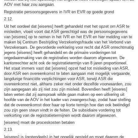
AOV met haar zou aangaan.
Registratie persoonsgegevens in IVR en EVR op goede grond
2.12.
Uit het oordeel dat [eiseres] heeft gehandeld met het opzet om ASR te
misleiden, vloeit voort dat ASR gerechtigd was de persoonsgegevens
van [eiseres] op te nemen in het IVR en het EVR en hier melding van te
maken bij Centrum Bestrijding Verzekeringsfraude van het Verbond van
Verzekeraars. De gevorderde verklaring voor recht dat ASR onrechtmatig
jegens [eiseres] heeft gehandeld en de primaire vorderingen tot
ongedaanmaking van de registraties worden daarom afgewezen. De
kantonrechter acht ook de registratietermijn van 8 jaren proportioneel.
Het staat immers vast dat [eiseres] opzet had tot misleiding van ASR,
door ASR een overeenkomst te laten aangaan met mogelijk vergaande,
langdurige financiële verplichtingen voor ASR, terwijl ASR die
overeenkomst niet, althans zeker niet onder dezelfde voorwaarden, zou
zijn aangegaan als zij niet zou zijn misleid. Bovendien heeft [eiseres]
laten weten dat zij aanspraak wilde gaan maken op een uitkering uit
hoofde van de AOV in het kader van zwangerschap, zodat haar stelling
dat de overeenkomst door haar op korte termijn hoe dan ook beëindigd
zou zijn geen steun vindt in de feiten. De subsidiaire vordering tot
verkorting van de registratietermijnen wordt daarom afgewezen.
[eiseres] moet de proceskosten betalen
2.13.
[eiseres] is (grotendeels) in het ongelijk gesteld en moet daarom de