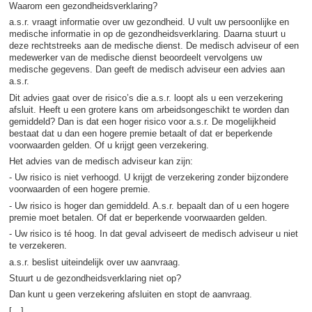
Waarom een gezondheidsverklaring?
a.s.r. vraagt informatie over uw gezondheid. U vult uw persoonlijke en
medische informatie in op de gezondheidsverklaring. Daarna stuurt u
deze rechtstreeks aan de medische dienst. De medisch adviseur of een
medewerker van de medische dienst beoordeelt vervolgens uw
medische gegevens. Dan geeft de medisch adviseur een advies aan
a.s.r.
Dit advies gaat over de risico’s die a.s.r. loopt als u een verzekering
afsluit. Heeft u een grotere kans om arbeidsongeschikt te worden dan
gemiddeld? Dan is dat een hoger risico voor a.s.r. De mogelijkheid
bestaat dat u dan een hogere premie betaalt of dat er beperkende
voorwaarden gelden. Of u krijgt geen verzekering.
Het advies van de medisch adviseur kan zijn:
- Uw risico is niet verhoogd. U krijgt de verzekering zonder bijzondere
voorwaarden of een hogere premie.
- Uw risico is hoger dan gemiddeld. A.s.r. bepaalt dan of u een hogere
premie moet betalen. Of dat er beperkende voorwaarden gelden.
- Uw risico is té hoog. In dat geval adviseert de medisch adviseur u niet
te verzekeren.
a.s.r. beslist uiteindelijk over uw aanvraag.
Stuurt u de gezondheidsverklaring niet op?
Dan kunt u geen verzekering afsluiten en stopt de aanvraag.
[…]