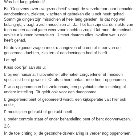
Was het lang geleden?
Bij “Gegevens over uw gezondheid” vraagt de verzekeraar naar bepaalde
aandoeningen, ziekten, klachten of gebreken die u ooit heeft gehad.
Sommige dingen zijn misschien al heel lang geleden. Is dat nog wel
belangrijk, vraagt u zich misschien af. Ja. Het kan zijn dat de ziekte van
toen na een aantal jaren weer voor klachten zorgt. Dat moet de medisch
adviseur kunnen beoordelen. U moet daarom alles invullen wat u ooit
heeft gehad.
Bij de volgende vragen moet u aangeven of u een of meer van de
genoemde klachten, ziekten of aandoeningen had of heeft.
Let op!
Kruis ook ‘ja’ aan als u:
 bij een huisarts, hulpverlener, alternatief zorgverlener of medisch
specialist bent geweest. Of als u hier contact mee heeft opgenomen;
 was opgenomen in het ziekenhuis, een psychiatrische inrichting of
andere instelling. Dit geldt ook voor een dagopname;
 geopereerd bent of geopereerd wordt, een kijkoperatie valt hier ook
onder;
 medicijnen gebruikt of gebruikt heeft;
 onder controle staat of onder behandeling bent of bent doorverwezen.
2.6.
In de toelichting bij de gezondheidsverklaring is verder nog opgenomen: