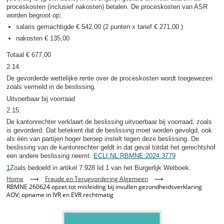
proceskosten (inclusief nakosten) betalen. De proceskosten van ASR
worden begroot op:
salaris gemachtigde € 542,00 (2 punten x tarief € 271,00 )
nakosten € 135,00
Totaal € 677,00
2.14.
De gevorderde wettelijke rente over de proceskosten wordt toegewezen
zoals vermeld in de beslissing.
Uitvoerbaar bij voorraad
2.15.
De kantonrechter verklaart de beslissing uitvoerbaar bij voorraad, zoals
is gevorderd. Dat betekent dat de beslissing moet worden gevolgd, ook
als één van partijen hoger beroep instelt tegen deze beslissing. De
beslissing van de kantonrechter geldt in dat geval totdat het gerechtshof
een andere beslissing neemt.
ECLI:NL:RBMNE:2024:3779
1
Zoals bedoeld in artikel 7:928 lid 1 van het Burgerlijk Wetboek.
Home
⟶
Fraude en Terugvordering Algemeen
⟶
RBMNE 260624 opzet tot misleiding bij invullen gezondheidsverklaring
AOV; opname in IVR en EVR rechtmatig