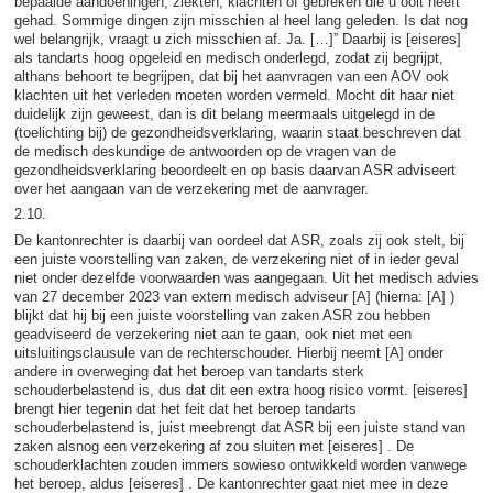
bepaalde aandoeningen, ziekten, klachten of gebreken die u ooit heeft
gehad. Sommige dingen zijn misschien al heel lang geleden. Is dat nog
wel belangrijk, vraagt u zich misschien af. Ja. […]” Daarbij is [eiseres]
als tandarts hoog opgeleid en medisch onderlegd, zodat zij begrijpt,
althans behoort te begrijpen, dat bij het aanvragen van een AOV ook
klachten uit het verleden moeten worden vermeld. Mocht dit haar niet
duidelijk zijn geweest, dan is dit belang meermaals uitgelegd in de
(toelichting bij) de gezondheidsverklaring, waarin staat beschreven dat
de medisch deskundige de antwoorden op de vragen van de
gezondheidsverklaring beoordeelt en op basis daarvan ASR adviseert
over het aangaan van de verzekering met de aanvrager.
2.10.
De kantonrechter is daarbij van oordeel dat ASR, zoals zij ook stelt, bij
een juiste voorstelling van zaken, de verzekering niet of in ieder geval
niet onder dezelfde voorwaarden was aangegaan. Uit het medisch advies
van 27 december 2023 van extern medisch adviseur [A] (hierna: [A] )
blijkt dat hij bij een juiste voorstelling van zaken ASR zou hebben
geadviseerd de verzekering niet aan te gaan, ook niet met een
uitsluitingsclausule van de rechterschouder. Hierbij neemt [A] onder
andere in overweging dat het beroep van tandarts sterk
schouderbelastend is, dus dat dit een extra hoog risico vormt. [eiseres]
brengt hier tegenin dat het feit dat het beroep tandarts
schouderbelastend is, juist meebrengt dat ASR bij een juiste stand van
zaken alsnog een verzekering af zou sluiten met [eiseres] . De
schouderklachten zouden immers sowieso ontwikkeld worden vanwege
het beroep, aldus [eiseres] . De kantonrechter gaat niet mee in deze