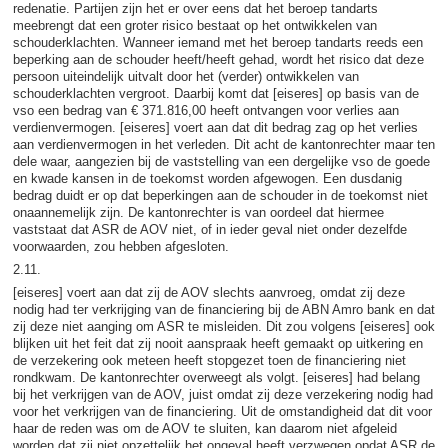
redenatie. Partijen zijn het er over eens dat het beroep tandarts
meebrengt dat een groter risico bestaat op het ontwikkelen van
schouderklachten. Wanneer iemand met het beroep tandarts reeds een
beperking aan de schouder heeft/heeft gehad, wordt het risico dat deze
persoon uiteindelijk uitvalt door het (verder) ontwikkelen van
schouderklachten vergroot. Daarbij komt dat [eiseres] op basis van de
vso een bedrag van € 371.816,00 heeft ontvangen voor verlies aan
verdienvermogen. [eiseres] voert aan dat dit bedrag zag op het verlies
aan verdienvermogen in het verleden. Dit acht de kantonrechter maar ten
dele waar, aangezien bij de vaststelling van een dergelijke vso de goede
en kwade kansen in de toekomst worden afgewogen. Een dusdanig
bedrag duidt er op dat beperkingen aan de schouder in de toekomst niet
onaannemelijk zijn. De kantonrechter is van oordeel dat hiermee
vaststaat dat ASR de AOV niet, of in ieder geval niet onder dezelfde
voorwaarden, zou hebben afgesloten.
2.11.
[eiseres] voert aan dat zij de AOV slechts aanvroeg, omdat zij deze
nodig had ter verkrijging van de financiering bij de ABN Amro bank en dat
zij deze niet aanging om ASR te misleiden. Dit zou volgens [eiseres] ook
blijken uit het feit dat zij nooit aanspraak heeft gemaakt op uitkering en
de verzekering ook meteen heeft stopgezet toen de financiering niet
rondkwam. De kantonrechter overweegt als volgt. [eiseres] had belang
bij het verkrijgen van de AOV, juist omdat zij deze verzekering nodig had
voor het verkrijgen van de financiering. Uit de omstandigheid dat dit voor
haar de reden was om de AOV te sluiten, kan daarom niet afgeleid
worden dat zij niet opzettelijk het ongeval heeft verzwegen opdat ASR de