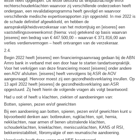
letsel heeft opgelopen. Dit letsel bestond uit whiplashachtige en/of
rechterschouderklachten waarvoor zij verschillende onderzoeken heeft
ondergaan, een revalidatieprogramma heeft gevolgd en waarvoor
verschillende medische expertiserapporten zijn opgesteld. In mei 2022 is
de schade definitief afgewikkeld, en hebben de
aansprakelijkheidsverzekeraar van het motorrijtuig en [eiseres] een
vaststellingsovereenkomst (hierna: vso) getekend op basis waarvan
[eiseres] een bedrag van € 447.500,00 – waarvan € 371.816,00 aan
verlies verdienvermogen – heeft ontvangen van de verzekeraar.
2.4.
Begin 2022 heeft [eiseres] een financieringsaanvraag gedaan bij de ABN
Amro bank in verband met een door haar te starten tandartsenpraktijk.
Voor het verkrijgen van deze financiering moest [eiseres] onder andere
een AOV afsluiten. [eiseres] heeft vervolgens bij ASR de AOV
aangevraagd. Hiervoor moest zij een gezondheidsverklaring invullen. Op
13 april 2022 heeft [eiseres] de gezondheidsverklaring aan ASR
opgestuurd. Zij heeft hierin de volgende vragen als volgt beantwoord:
Had u ooit of heeft u klachten, ziekten of aandoeningen van:
Botten, spieren, pezen en/of gewrichten
Bij een aandoening aan botten, spieren, pezen en/of gewrichten kunt u
bijvoorbeeld denken aan: botbreuken, rugklachten, spit, hernia,
nekklachten, naar armen of benen uitstralende klachten,
schouderklachten, knieklachten, meniscusklachten, KANS of RSI,
bekkeninstabiliteit, fibromyalgie of een reumatische aandoening.