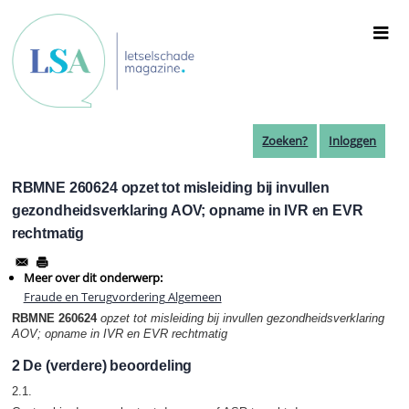
Overslaan
en
naar
de
inhoud
gaan
Zoeken?
Inloggen
RBMNE 260624 opzet tot misleiding bij invullen
gezondheidsverklaring AOV; opname in IVR en EVR
rechtmatig
Meer over dit onderwerp:
Fraude en Terugvordering Algemeen
RBMNE 260624
opzet tot misleiding bij invullen gezondheidsverklaring
AOV;
opname in IVR en EVR rechtmatig
2 De (verdere) beoordeling
2.1.