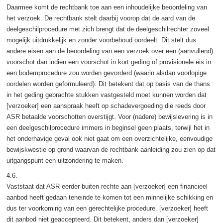
Daarmee komt de rechtbank toe aan een inhoudelijke beoordeling van
het verzoek. De rechtbank stelt daarbij voorop dat de aard van de
deelgeschilprocedure met zich brengt dat de deelgeschilrechter zoveel
mogelijk uitdrukkelijk en zonder voorbehoud oordeelt. Dit stelt dus
andere eisen aan de beoordeling van een verzoek over een (aanvullend)
voorschot dan indien een voorschot in kort geding of provisionele eis in
een bodemprocedure zou worden gevorderd (waarin alsdan voorlopige
oordelen worden geformuleerd). Dit betekent dat op basis van de thans
in het geding gebrachte stukken vastgesteld moet kunnen worden dat
[verzoeker] een aanspraak heeft op schadevergoeding die reeds door
ASR betaalde voorschotten overstijgt. Voor (nadere) bewijslevering is in
een deelgeschilprocedure immers in beginsel geen plaats, terwijl het in
het onderhavige geval ook niet gaat om een overzichtelijke, eenvoudige
bewijskwestie op grond waarvan de rechtbank aanleiding zou zien op dat
uitgangspunt een uitzondering te maken.
4.6.
Vaststaat dat ASR eerder buiten rechte aan [verzoeker] een financieel
aanbod heeft gedaan teneinde te komen tot een minnelijke schikking en
dus ter voorkoming van een gerechtelijke procedure. [verzoeker] heeft
dit aanbod niet geaccepteerd. Dit betekent, anders dan [verzoeker]