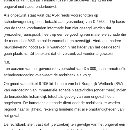
sprake is van causaal verband tussen de studievertraging en het
ongeval niet nader onderbouwd.
Als onbetwist staat vast dat ASR reeds voorschotten op
schadevergoeding heeft betaald aan [verzoeker] van € 7.600,-. Op basis
van de thans voorhanden informatie kan niet gezegd worden dat
[verzoeker] aanspraak heeft op een vergoeding van materiële schade die
de reeds door ASR betaalde voorschotten overstijgt. Hiertoe is nadere
bewijslevering noodzakelijk waarvoor in het kader van het deelgeschil
geen plaats is. Dit betekent dat dit verzoek zal worden afgewezen.
4.8.
Ten aanzien van het gevorderde voorschot van € 5.000,- aan immateriële
schadevergoeding overweegt de rechtbank als volgt.
Op grond van artikel 6:106 lid 1 sub b van het Burgerlijk Wetboek (BW)
kan vergoeding van immateriële schade plaatsvinden (onder meer) indien
de benadeelde lichamelijk letsel als gevolg van een ongeval heeft
opgelopen. De immateriële schade dient door de rechtbank te worden
begroot naar billijkheid, rekening houdend met alle omstandigheden van
het geval.
De rechtbank stelt vast dat [verzoeker] ten gevolge van het ongeval een