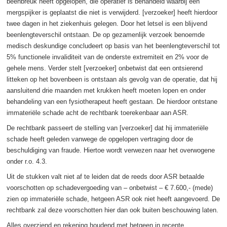
beenbreuk heeft opgelopen, die operatief is behandeld waarbij een
mergspijker is geplaatst die niet is verwijderd. [verzoeker] heeft hierdoor
twee dagen in het ziekenhuis gelegen. Door het letsel is een blijvend
beenlengteverschil ontstaan. De op gezamenlijk verzoek benoemde
medisch deskundige concludeert op basis van het beenlengteverschil tot
5% functionele invaliditeit van de onderste extremiteit en 2% voor de
gehele mens. Verder stelt [verzoeker] onbetwist dat een ontsierend
litteken op het bovenbeen is ontstaan als gevolg van de operatie, dat hij
aansluitend drie maanden met krukken heeft moeten lopen en onder
behandeling van een fysiotherapeut heeft gestaan. De hierdoor ontstane
immateriële schade acht de rechtbank toerekenbaar aan ASR.
De rechtbank passeert de stelling van [verzoeker] dat hij immateriële
schade heeft geleden vanwege de opgelopen vertraging door de
beschuldiging van fraude. Hiertoe wordt verwezen naar het overwogene
onder r.o. 4.3.
Uit de stukken valt niet af te leiden dat de reeds door ASR betaalde
voorschotten op schadevergoeding van – onbetwist – € 7.600,- (mede)
zien op immateriële schade, hetgeen ASR ook niet heeft aangevoerd. De
rechtbank zal deze voorschotten hier dan ook buiten beschouwing laten.
Alles overziend en rekening houdend met hetgeen in recente