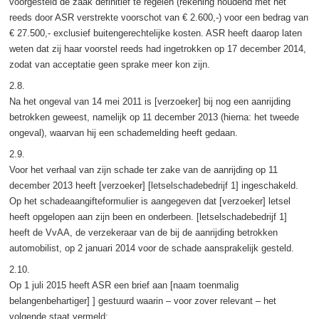
voorgesteld de zaak definitief te regelen (rekening houdend met het
reeds door ASR verstrekte voorschot van € 2.600,-) voor een bedrag van
€ 27.500,- exclusief buitengerechtelijke kosten. ASR heeft daarop laten
weten dat zij haar voorstel reeds had ingetrokken op 17 december 2014,
zodat van acceptatie geen sprake meer kon zijn.
2.8.
Na het ongeval van 14 mei 2011 is [verzoeker] bij nog een aanrijding
betrokken geweest, namelijk op 11 december 2013 (hierna: het tweede
ongeval), waarvan hij een schademelding heeft gedaan.
2.9.
Voor het verhaal van zijn schade ter zake van de aanrijding op 11
december 2013 heeft [verzoeker] [letselschadebedrijf 1] ingeschakeld.
Op het schadeaangifteformulier is aangegeven dat [verzoeker] letsel
heeft opgelopen aan zijn been en onderbeen. [letselschadebedrijf 1]
heeft de VvAA, de verzekeraar van de bij de aanrijding betrokken
automobilist, op 2 januari 2014 voor de schade aansprakelijk gesteld.
2.10.
Op 1 juli 2015 heeft ASR een brief aan [naam toenmalig
belangenbehartiger] ] gestuurd waarin – voor zover relevant – het
volgende staat vermeld: