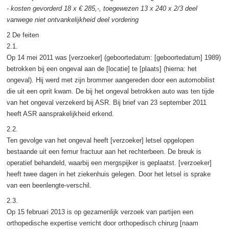
- kosten gevorderd 18 x € 285,-, toegewezen 13 x 240 x 2/3 deel
vanwege niet ontvankelijkheid deel vordering
2 De feiten
2.1.
Op 14 mei 2011 was [verzoeker] (geboortedatum: [geboortedatum] 1989)
betrokken bij een ongeval aan de [locatie] te [plaats] (hierna: het
ongeval). Hij werd met zijn brommer aangereden door een automobilist
die uit een oprit kwam. De bij het ongeval betrokken auto was ten tijde
van het ongeval verzekerd bij ASR. Bij brief van 23 september 2011
heeft ASR aansprakelijkheid erkend.
2.2.
Ten gevolge van het ongeval heeft [verzoeker] letsel opgelopen
bestaande uit een femur fractuur aan het rechterbeen. De breuk is
operatief behandeld, waarbij een mergspijker is geplaatst. [verzoeker]
heeft twee dagen in het ziekenhuis gelegen. Door het letsel is sprake
van een beenlengte-verschil.
2.3.
Op 15 februari 2013 is op gezamenlijk verzoek van partijen een
orthopedische expertise verricht door orthopedisch chirurg [naam