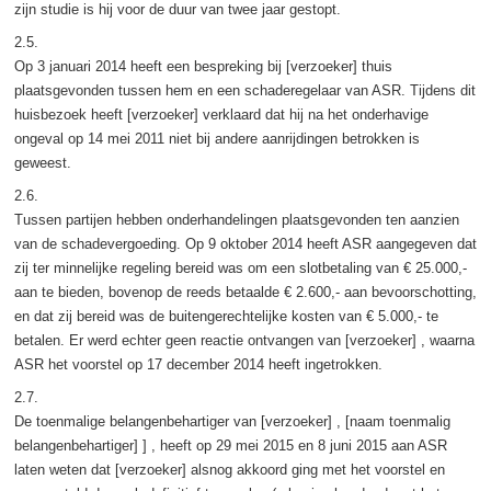
zijn studie is hij voor de duur van twee jaar gestopt.
2.5.
Op 3 januari 2014 heeft een bespreking bij [verzoeker] thuis
plaatsgevonden tussen hem en een schaderegelaar van ASR. Tijdens dit
huisbezoek heeft [verzoeker] verklaard dat hij na het onderhavige
ongeval op 14 mei 2011 niet bij andere aanrijdingen betrokken is
geweest.
2.6.
Tussen partijen hebben onderhandelingen plaatsgevonden ten aanzien
van de schadevergoeding. Op 9 oktober 2014 heeft ASR aangegeven dat
zij ter minnelijke regeling bereid was om een slotbetaling van € 25.000,-
aan te bieden, bovenop de reeds betaalde
€ 2.600,- aan bevoorschotting,
en dat zij bereid was de buitengerechtelijke kosten van
€ 5.000,- te
betalen. Er werd echter geen reactie ontvangen van [verzoeker] , waarna
ASR het voorstel op 17 december 2014 heeft ingetrokken.
2.7.
De toenmalige belangenbehartiger van [verzoeker] , [naam toenmalig
belangenbehartiger] ] , heeft op 29 mei 2015 en 8 juni 2015 aan ASR
laten weten dat [verzoeker] alsnog akkoord ging met het voorstel en