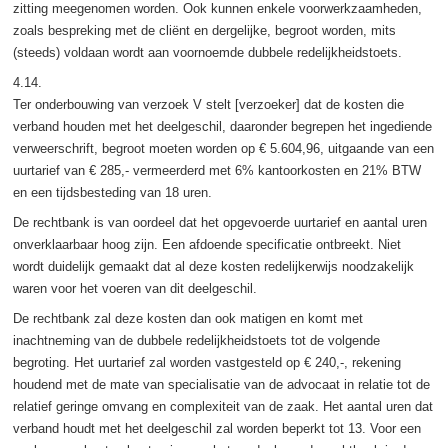
zitting meegenomen worden. Ook kunnen enkele voorwerkzaamheden,
zoals bespreking met de cliënt en dergelijke, begroot worden, mits
(steeds) voldaan wordt aan voornoemde dubbele redelijkheidstoets.
4.14.
Ter onderbouwing van verzoek V stelt [verzoeker] dat de kosten die
verband houden met het deelgeschil, daaronder begrepen het ingediende
verweerschrift, begroot moeten worden op € 5.604,96, uitgaande van een
uurtarief van € 285,- vermeerderd met 6% kantoorkosten en 21% BTW
en een tijdsbesteding van 18 uren.
De rechtbank is van oordeel dat het opgevoerde uurtarief en aantal uren
onverklaarbaar hoog zijn. Een afdoende specificatie ontbreekt. Niet
wordt duidelijk gemaakt dat al deze kosten redelijkerwijs noodzakelijk
waren voor het voeren van dit deelgeschil.
De rechtbank zal deze kosten dan ook matigen en komt met
inachtneming van de dubbele redelijkheidstoets tot de volgende
begroting. Het uurtarief zal worden vastgesteld op € 240,-, rekening
houdend met de mate van specialisatie van de advocaat in relatie tot de
relatief geringe omvang en complexiteit van de zaak. Het aantal uren dat
verband houdt met het deelgeschil zal worden beperkt tot 13. Voor een