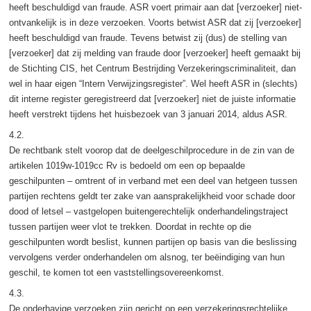
heeft beschuldigd van fraude. ASR voert primair aan dat [verzoeker] niet-
ontvankelijk is in deze verzoeken. Voorts betwist ASR dat zij [verzoeker]
heeft beschuldigd van fraude. Tevens betwist zij (dus) de stelling van
[verzoeker] dat zij melding van fraude door [verzoeker] heeft gemaakt bij
de Stichting CIS, het Centrum Bestrijding Verzekeringscriminaliteit, dan
wel in haar eigen “Intern Verwijzingsregister”. Wel heeft ASR in (slechts)
dit interne register geregistreerd dat [verzoeker] niet de juiste informatie
heeft verstrekt tijdens het huisbezoek van 3 januari 2014, aldus ASR.
4.2.
De rechtbank stelt voorop dat de deelgeschilprocedure in de zin van de
artikelen 1019w-1019cc Rv is bedoeld om een op bepaalde
geschilpunten – omtrent of in verband met een deel van hetgeen tussen
partijen rechtens geldt ter zake van aansprakelijkheid voor schade door
dood of letsel – vastgelopen buitengerechtelijk onderhandelingstraject
tussen partijen weer vlot te trekken. Doordat in rechte op die
geschilpunten wordt beslist, kunnen partijen op basis van die beslissing
vervolgens verder onderhandelen om alsnog, ter beëindiging van hun
geschil, te komen tot een vaststellingsovereenkomst.
4.3.
De onderhavige verzoeken zijn gericht op een verzekeringsrechtelijke