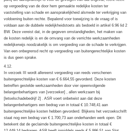
op vergoeding van de door hem gemaakte redelijke kosten ter
vaststelling van schade en aansprakelijkheid alsmede ter verkrijging van
voldoening buiten rechte. Bepalend voor toewijzing is de vraag of is
voldaan aan de dubbele redelijkheidstoets als bedoeld in artikel 6:96 lid 2
BW. Deze vereist dat, in de gegeven omstandigheden, het maken van
de kosten redelijk is en de omvang van de verrichte werkzaamheden
redelijkerwijs noodzakelijk is om vergoeding van de schade te verkrijgen.
Van een onbegrensd recht op vergoeding van buitengerechtelijke kosten
is dus geen sprake.
4.12.
In verzoek III wordt allereerst vergoeding van reeds verschenen
buitengerechtelijke kosten van € 6.664,55 gevorderd. Deze kosten
betreffen gestelde werkzaamheden door vier opeenvolgende
belangenbehartigers van [verzoeker] , allen werkzaam bij
[letselschadebedrijf 2] . ASR voert onbetwist aan dat deze
belangenbehartigers een bedrag van in totaal € 10.748,41 aan
buitengerechtelijke kosten hebben gevorderd. Blijkens het verzoekschrift
staat nog een bedrag van € 1.700,73 aan onderhanden werk open. Dit
betekent dat de geclaimde buitengerechtelijke kosten in totaal €
12.449,14 bedragen. ASR heeft inmiddels reeds € 5.996,51 aan Slot