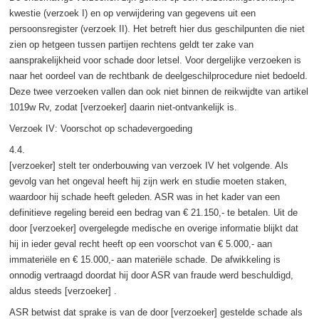
kwestie (verzoek I) en op verwijdering van gegevens uit een
persoonsregister (verzoek II). Het betreft hier dus geschilpunten die niet
zien op hetgeen tussen partijen rechtens geldt ter zake van
aansprakelijkheid voor schade door letsel. Voor dergelijke verzoeken is
naar het oordeel van de rechtbank de deelgeschilprocedure niet bedoeld.
Deze twee verzoeken vallen dan ook niet binnen de reikwijdte van artikel
1019w Rv, zodat [verzoeker] daarin niet-ontvankelijk is.
Verzoek IV: Voorschot op schadevergoeding
4.4.
[verzoeker] stelt ter onderbouwing van verzoek IV het volgende. Als
gevolg van het ongeval heeft hij zijn werk en studie moeten staken,
waardoor hij schade heeft geleden. ASR was in het kader van een
definitieve regeling bereid een bedrag van € 21.150,- te betalen. Uit de
door [verzoeker] overgelegde medische en overige informatie blijkt dat
hij in ieder geval recht heeft op een voorschot van € 5.000,- aan
immateriële en € 15.000,- aan materiële schade. De afwikkeling is
onnodig vertraagd doordat hij door ASR van fraude werd beschuldigd,
aldus steeds [verzoeker] .
ASR betwist dat sprake is van de door [verzoeker] gestelde schade als