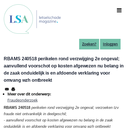
Overslaan
en
naar
de
inhoud
gaan
Zoeken?
Inloggen
RBAMS 240518 perikelen rond verzwijging 2e ongeval;
aanvullend voorschot op kosten afgewezen nu belang in
de zaak onduidelijk is en afdoende verklaring voor
omvang wzh ontbreekt
Meer over dit onderwerp:
Fraudeonderzoek
RBAMS 240518
perikelen rond verzwijging 2e ongeval; verzoeken tzv
fraude niet ontvankelijk in deelgeschil;
- aanvullend voorschot op kosten afgewezen nu belang in de zaak
onduidelijk is en afdoende verklaring voor omvang wzh ontbreekt