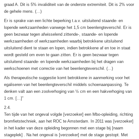
graad A. Dit is 5% invaliditeit van de onderste extremiteit. Dit is 2% voor
de gehele mens. (…)
Er is sprake van een lichte beperking t.a.v. uitsluitend staande- en
lopende werkzaamheden vanwege het 1,5 cm beenlengteverschil. Er is
geen bezwaar tegen afwisselend zittende-, staande- en lopende
werkzaamheden of werkzaamheden waarbij betrokkene uitsluitend
uitsluitend dient te staan en lopen, indien betrokkene af en toe in staat
wordt gesteld om even te gaan zitten. Er is geen bezwaar tegen
uitsluitend staande- en lopende werkzaamheden bij het dragen van
werkschoenen met correctie van het
beenlengteverschil. (…)
Als therapeutische suggestie komt betrokkene in aanmerking voor het
egaliseren van het beenlengteverschil middels schoenaanpassing. Te
denken valt aan een zoolverhoging van ½ cm en een hakverhoging van
1 cm. […]”
2.4.
Ten tijde van het ongeval volgde [verzoeker] een Mbo-opleiding, richting
bromfietstechniek, aan het ROC te Amsterdam. In 2011 was [verzoeker]
in het kader van deze opleiding begonnen met een stage bij [naam
stageplek] . Na het ongeval is [verzoeker] met de stage gestopt. Met