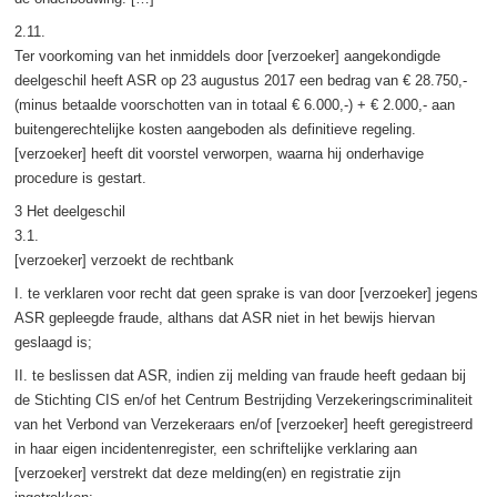
2.11.
Ter voorkoming van het inmiddels door [verzoeker] aangekondigde
deelgeschil heeft ASR op 23 augustus 2017 een bedrag van € 28.750,-
(minus betaalde voorschotten van in totaal € 6.000,-) + € 2.000,- aan
buitengerechtelijke kosten aangeboden als definitieve regeling.
[verzoeker] heeft dit voorstel verworpen, waarna hij onderhavige
procedure is gestart.
3 Het deelgeschil
3.1.
[verzoeker] verzoekt de rechtbank
I. te verklaren voor recht dat geen sprake is van door [verzoeker] jegens
ASR gepleegde fraude, althans dat ASR niet in het bewijs hiervan
geslaagd is;
II. te beslissen dat ASR, indien zij melding van fraude heeft gedaan bij
de Stichting CIS en/of het Centrum Bestrijding Verzekeringscriminaliteit
van het Verbond van Verzekeraars en/of [verzoeker] heeft geregistreerd
in haar eigen incidentenregister, een schriftelijke verklaring aan
[verzoeker] verstrekt dat deze melding(en) en registratie zijn