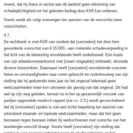
meent, dat hij thans in rechte aan dit aanbod geen erkenning van
schadeplichtigheid tot het geboden bedrag door ASR kan ontlenen.
Voorts wordt als volgt overwogen ten aanzien van de verzochte twee
voorschotten.
4.7.
De rechtbank is met ASR van oordeel dat [verzoeker] het door hem
gevorderde voorschot van € 15.000,- aan materiële schadevergoeding in
het licht van de betwisting onvoldoende heeft onderbouwd. Een kopie
van zijn arbeidsovereenkomst met [naam stageplek] ontbreekt, alsmede
diverse loonstroken. Daarnaast heeft [verzoeker] onvoldoende concrete
feiten en omstandigheden naar voren gebracht ter onderbouwing van zijn
stelling dat hij gedurende twee jaar na het ongeval helemaal geen
werkzaamheden meer kon uitvoeren als gevolg van dat ongeval. Dit had
wel op zijn weg geleden, temeer nu in het op gezamenlijk verzoek van
partijen opgestelde medisch rapport (zie r.o. 2.3.) wordt geconcludeerd
dat bij [verzoeker] sprake is van een lichte beperking ten aanzien van
uitsluitend staande- en lopende werkzaamheden, maar dat hier geen
bezwaren tegen bestaan indien hij werkschoenen met correctie van het
beenlengte-verschil draagt. Voorts heeft [verzoeker] zijn stelling dat