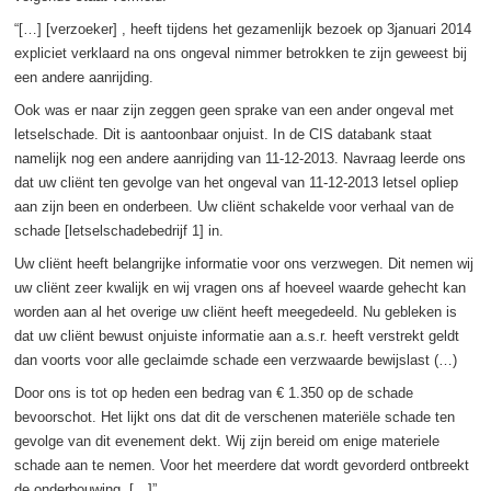
“[…] [verzoeker] , heeft tijdens het gezamenlijk bezoek op 3januari 2014
expliciet verklaard na ons ongeval nimmer betrokken te zijn geweest bij
een andere aanrijding.
Ook was er naar zijn zeggen geen sprake van een ander ongeval met
letselschade. Dit is aantoonbaar onjuist. In de CIS databank staat
namelijk nog een andere aanrijding van 11-12-2013. Navraag leerde ons
dat uw cliënt ten gevolge van het ongeval van 11-12-2013 letsel opliep
aan zijn been en onderbeen. Uw cliënt schakelde voor verhaal van de
schade [letselschadebedrijf 1] in.
Uw cliënt heeft belangrijke informatie voor ons verzwegen. Dit nemen wij
uw cliënt zeer kwalijk en wij vragen ons af hoeveel waarde gehecht kan
worden aan al het overige uw cliënt heeft meegedeeld. Nu gebleken is
dat uw cliënt bewust onjuiste informatie aan a.s.r. heeft verstrekt geldt
dan voorts voor alle geclaimde schade een verzwaarde bewijslast (…)
Door ons is tot op heden een bedrag van € 1.350 op de schade
bevoorschot. Het lijkt ons dat dit de verschenen materiële schade ten
gevolge van dit evenement dekt. Wij zijn bereid om enige materiele
schade aan te nemen. Voor het meerdere dat wordt gevorderd ontbreekt
de onderbouwing. […]”