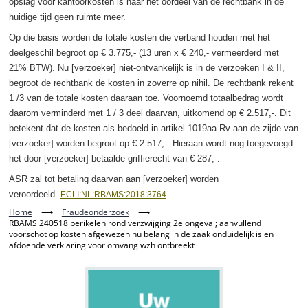
opslag voor kantoorkosten is naar het oordeel van de rechtbank in de
huidige tijd geen ruimte meer.
Op die basis worden de totale kosten die verband houden met het
deelgeschil begroot op € 3.775,- (13 uren x € 240,- vermeerderd met
21% BTW). Nu [verzoeker] niet-ontvankelijk is in de verzoeken I & II,
begroot de rechtbank de kosten in zoverre op nihil. De rechtbank rekent
1 /3 van de totale kosten daaraan toe. Voornoemd totaalbedrag wordt
daarom verminderd met 1 / 3 deel daarvan, uitkomend op € 2.517,-. Dit
betekent dat de kosten als bedoeld in artikel 1019aa Rv aan de zijde van
[verzoeker] worden begroot op € 2.517,-. Hieraan wordt nog toegevoegd
het door [verzoeker] betaalde griffierecht van € 287,-.
ASR zal tot betaling daarvan aan [verzoeker] worden
veroordeeld.
ECLI:NL:RBAMS:2018:3764
Home
⟶
Fraudeonderzoek
⟶
RBAMS 240518 perikelen rond verzwijging 2e ongeval; aanvullend
voorschot op kosten afgewezen nu belang in de zaak onduidelijk is en
afdoende verklaring voor omvang wzh ontbreekt