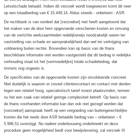
Letselschade betaald. Indien dit verzoek wordt toegewezen komt dit neer
op een totaalbedrag van € 15.449,14. Aldus steeds - onbetwist - ASR.
De rechtbank is van oordeel dat [verzoeker] niet heeft aangetoond dat
het maken van de door hem opgevoerde verschenen kosten en omvang
van de verrichte werkzaamheden redelijkerwijs noodzakelijk waren ter
vaststelling van schade en aansprakelijkheid dan wel ter verkrijging van
voldoening buiten rechte. Bovendien kan op basis van de thans
beschikbare informatie niet worden vastgesteld dat dit bedrag in redelijke
verhouding staat tot het (vermoedelijke) totale schadebedrag, dat
immers nog ongewis is.
De specificaties van de opgevoerde kosten zijn onvoldoende concreet.
Niet duidelijk is waarom er zoveel cliëntencontact en contact met derden
tegen een relatief hoog, specialistisch tarief moest plaatsvinden, temeer
nu het een zaak van relatief geringe complexiteit betreft. Op basis van
de thans voorhanden informatie kan dan ook niet gezegd worden dat
[verzoeker] aanspraak heeft op een vergoeding van buitengerechtelijke
kosten die het reeds door ASR betaalde bedrag van – onbetwist – €
5.996,51 overstijgt. Nu nadere onderbouwing onderbreekt en deze
procedure geen mogelijkheid biedt voor bewijslevering, zal verzoek III