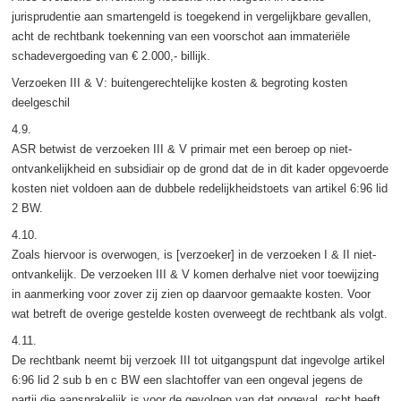
jurisprudentie aan smartengeld is toegekend in vergelijkbare gevallen,
acht de rechtbank toekenning van een voorschot aan immateriële
schadevergoeding van € 2.000,- billijk.
Verzoeken III & V: buitengerechtelijke kosten & begroting kosten
deelgeschil
4.9.
ASR betwist de verzoeken III & V primair met een beroep op niet-
ontvankelijkheid en subsidiair op de grond dat de in dit kader opgevoerde
kosten niet voldoen aan de dubbele redelijkheidstoets van artikel 6:96 lid
2 BW.
4.10.
Zoals hiervoor is overwogen, is [verzoeker] in de verzoeken I & II niet-
ontvankelijk. De verzoeken III & V komen derhalve niet voor toewijzing
in aanmerking voor zover zij zien op daarvoor gemaakte kosten. Voor
wat betreft de overige gestelde kosten overweegt de rechtbank als volgt.
4.11.
De rechtbank neemt bij verzoek III tot uitgangspunt dat ingevolge artikel
6:96 lid 2 sub b en c BW een slachtoffer van een ongeval jegens de
partij die aansprakelijk is voor de gevolgen van dat ongeval, recht heeft