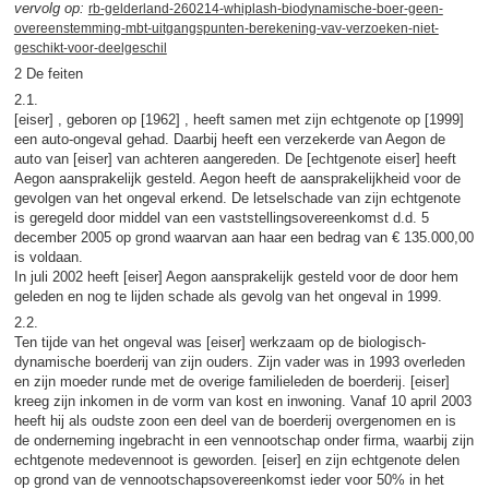
vervolg op:
rb-gelderland-260214-whiplash-biodynamische-boer-geen-
overeenstemming-mbt-uitgangspunten-berekening-vav-verzoeken-niet-
geschikt-voor-deelgeschil
2 De feiten
2.1.
[eiser] , geboren op [1962] , heeft samen met zijn echtgenote op [1999]
een auto-ongeval gehad. Daarbij heeft een verzekerde van Aegon de
auto van [eiser] van achteren aangereden. De [echtgenote eiser] heeft
Aegon aansprakelijk gesteld. Aegon heeft de aansprakelijkheid voor de
gevolgen van het ongeval erkend. De letselschade van zijn echtgenote
is geregeld door middel van een vaststellingsovereenkomst d.d. 5
december 2005 op grond waarvan aan haar een bedrag van € 135.000,00
is voldaan.
In juli 2002 heeft [eiser] Aegon aansprakelijk gesteld voor de door hem
geleden en nog te lijden schade als gevolg van het ongeval in 1999.
2.2.
Ten tijde van het ongeval was [eiser] werkzaam op de biologisch-
dynamische boerderij van zijn ouders. Zijn vader was in 1993 overleden
en zijn moeder runde met de overige familieleden de boerderij. [eiser]
kreeg zijn inkomen in de vorm van kost en inwoning. Vanaf 10 april 2003
heeft hij als oudste zoon een deel van de boerderij overgenomen en is
de onderneming ingebracht in een vennootschap onder firma, waarbij zijn
echtgenote medevennoot is geworden. [eiser] en zijn echtgenote delen
op grond van de vennootschapsovereenkomst ieder voor 50% in het