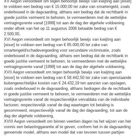
XV Aegon veroordeelt om tegen behoorlijk bewijs van kwijting aan [eiser]
te voldoen een bedrag van € 15.000,00 ter zake van smartengeld, zoals
onderbouwd in de dagvaarding, althans een bedrag dat de rechtbank in
goede justitie vermeent te behoren, te vermeerderen met de wettelijke
vertragingsrente vanaf [1999] tot aan de dag der algehele voldoening
onder aftrek van het op 11 augustus 2006 betaalde bedrag van €
2.500,00,
XVI Aegon veroordeelt om tegen behoorlijk bewijs van kwijting aan
[eiser] te voldoen een bedrag van € 85.000,00 ter zake van
smartengeld/schadevergoeding voor secundaire victimisatie, zoals
onderbouwd in de dagvaarding, althans een bedrag dat de rechtbank in
goede justitie vermeent te behoren, te vermeerderen met de wettelijke
vertragingsrente vanaf [1999] tot aan de dag der algehele voldoening,
XVII Aegon veroordeelt om tegen behoorlijk bewijs van kwijting aan
[eiser] te voldoen een bedrag van € 58.442,50 ter zake van openstaande
buitengerechtelijke kosten van € 24.432,19 ten aanzien van opslagen,
zoals onderbouwd in de dagvaarding, althans bedragen die de rechtbank
in goede justitie vermeent te behoren, te vermeerderen met de wettelijke
vertragingsrente vanaf de respectievelijke vervaldata van de individuele
facturen, respectievelijk vanaf de dag waartegen tot betaling is
gesommeerd, respectievelijk vanaf de dag der dagvaarding, tot aan de
dag der algehele voldoening,
XVIII Aegon veroordeelt om binnen veertien dagen na het wijzen van het
vonnis een belastinggarantie af te geven, conform het in de dagvaarding
genoemde model, althans een model dat van tevoren tussen partijen