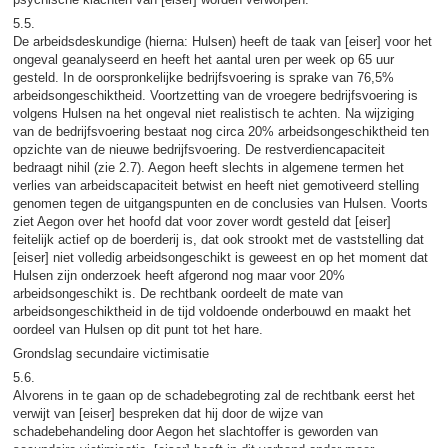
5.5.
De arbeidsdeskundige (hierna: Hulsen) heeft de taak van [eiser] voor het
ongeval geanalyseerd en heeft het aantal uren per week op 65 uur
gesteld. In de oorspronkelijke bedrijfsvoering is sprake van 76,5%
arbeidsongeschiktheid. Voortzetting van de vroegere bedrijfsvoering is
volgens Hulsen na het ongeval niet realistisch te achten. Na wijziging
van de bedrijfsvoering bestaat nog circa 20% arbeidsongeschiktheid ten
opzichte van de nieuwe bedrijfsvoering. De restverdiencapaciteit
bedraagt nihil (zie 2.7). Aegon heeft slechts in algemene termen het
verlies van arbeidscapaciteit betwist en heeft niet gemotiveerd stelling
genomen tegen de uitgangspunten en de conclusies van Hulsen. Voorts
ziet Aegon over het hoofd dat voor zover wordt gesteld dat [eiser]
feitelijk actief op de boerderij is, dat ook strookt met de vaststelling dat
[eiser] niet volledig arbeidsongeschikt is geweest en op het moment dat
Hulsen zijn onderzoek heeft afgerond nog maar voor 20%
arbeidsongeschikt is. De rechtbank oordeelt de mate van
arbeidsongeschiktheid in de tijd voldoende onderbouwd en maakt het
oordeel van Hulsen op dit punt tot het hare.
Grondslag secundaire victimisatie
5.6.
Alvorens in te gaan op de schadebegroting zal de rechtbank eerst het
verwijt van [eiser] bespreken dat hij door de wijze van
schadebehandeling door Aegon het slachtoffer is geworden van