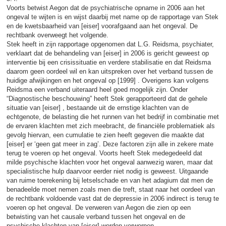
Voorts betwist Aegon dat de psychiatrische opname in 2006 aan het
ongeval te wijten is en wijst daarbij met name op de rapportage van Stek
en de kwetsbaarheid van [eiser] voorafgaand aan het ongeval. De
rechtbank overweegt het volgende.
Stek heeft in zijn rapportage opgenomen dat L.G. Reidsma, psychiater,
verklaart dat de behandeling van [eiser] in 2006 is gericht geweest op
interventie bij een crisissituatie en verdere stabilisatie en dat Reidsma
daarom geen oordeel wil en kan uitspreken over het verband tussen de
huidige afwijkingen en het ongeval op [1999] . Overigens kan volgens
Reidsma een verband uiteraard heel goed mogelijk zijn. Onder
“Diagnostische beschouwing” heeft Stek gerapporteerd dat de gehele
situatie van [eiser] , bestaande uit de ernstige klachten van de
echtgenote, de belasting die het runnen van het bedrijf in combinatie met
de ervaren klachten met zich meebracht, de financiële problematiek als
gevolg hiervan, een cumulatie te zien heeft gegeven die maakte dat
[eiser] er ‘geen gat meer in zag’. Deze factoren zijn alle in zekere mate
terug te voeren op het ongeval. Voorts heeft Stek medegedeeld dat
milde psychische klachten voor het ongeval aanwezig waren, maar dat
specialistische hulp daarvoor eerder niet nodig is geweest. Uitgaande
van ruime toerekening bij letselschade en van het adagium dat men de
benadeelde moet nemen zoals men die treft, staat naar het oordeel van
de rechtbank voldoende vast dat de depressie in 2006 indirect is terug te
voeren op het ongeval. De verweren van Aegon die zien op een
betwisting van het causale verband tussen het ongeval en de
psychische klachten van [eiser] worden verworpen.