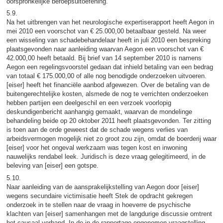
oorspronkelijke beroepsuitoefening.
5.9.
Na het uitbrengen van het neurologische expertiserapport heeft Aegon in
mei 2010 een voorschot van € 25.000,00 betaalbaar gesteld. Na weer
een wisseling van schadebehandelaar heeft in juli 2010 een bespreking
plaatsgevonden naar aanleiding waarvan Aegon een voorschot van €
42.000,00 heeft betaald. Bij brief van 14 september 2010 is namens
Aegon een regelingsvoorstel gedaan dat inhield betaling van een bedrag
van totaal € 175.000,00 of alle nog benodigde onderzoeken uitvoeren.
[eiser] heeft het financiële aanbod afgewezen. Over de betaling van de
buitengerechtelijke kosten, alsmede de nog te verrichten onderzoeken
hebben partijen een deelgeschil en een verzoek voorlopig
deskundigenbericht aanhangig gemaakt, waarvan de mondelinge
behandeling beide op 20 oktober 2011 heeft plaatsgevonden. Ter zitting
is toen aan de orde geweest dat de schade wegens verlies van
arbeidsvermogen mogelijk niet zo groot zou zijn, omdat de boerderij waar
[eiser] voor het ongeval werkzaam was tegen kost en inwoning
nauwelijks rendabel leek. Juridisch is deze vraag gelegitimeerd, in de
beleving van [eiser] een gotspe.
5.10.
Naar aanleiding van de aansprakelijkstelling van Aegon door [eiser]
wegens secundaire victimisatie heeft Stek de opdracht gekregen
onderzoek in te stellen naar de vraag in hoeverre de psychische
klachten van [eiser] samenhangen met de langdurige discussie omtrent
het causaal verband. In de in de rapportage opgenomen vraagstelling