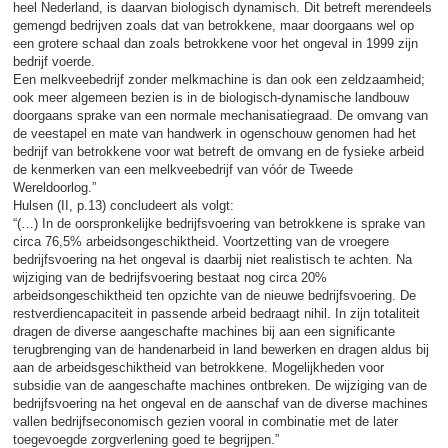
heel Nederland, is daarvan biologisch dynamisch. Dit betreft merendeels
gemengd bedrijven zoals dat van betrokkene, maar doorgaans wel op
een grotere schaal dan zoals betrokkene voor het ongeval in 1999 zijn
bedrijf voerde.
Een melkveebedrijf zonder melkmachine is dan ook een zeldzaamheid;
ook meer algemeen bezien is in de biologisch-dynamische landbouw
doorgaans sprake van een normale mechanisatiegraad. De omvang van
de veestapel en mate van handwerk in ogenschouw genomen had het
bedrijf van betrokkene voor wat betreft de omvang en de fysieke arbeid
de kenmerken van een melkveebedrijf van vóór de Tweede
Wereldoorlog.”
Hulsen (II, p.13) concludeert als volgt:
“(…) In de oorspronkelijke bedrijfsvoering van betrokkene is sprake van
circa 76,5% arbeidsongeschiktheid. Voortzetting van de vroegere
bedrijfsvoering na het ongeval is daarbij niet realistisch te achten. Na
wijziging van de bedrijfsvoering bestaat nog circa 20%
arbeidsongeschiktheid ten opzichte van de nieuwe bedrijfsvoering. De
restverdiencapaciteit in passende arbeid bedraagt nihil. In zijn totaliteit
dragen de diverse aangeschafte machines bij aan een significante
terugbrenging van de handenarbeid in land bewerken en dragen aldus bij
aan de arbeidsgeschiktheid van betrokkene. Mogelijkheden voor
subsidie van de aangeschafte machines ontbreken. De wijziging van de
bedrijfsvoering na het ongeval en de aanschaf van de diverse machines
vallen bedrijfseconomisch gezien vooral in combinatie met de later
toegevoegde zorgverlening goed te begrijpen.”