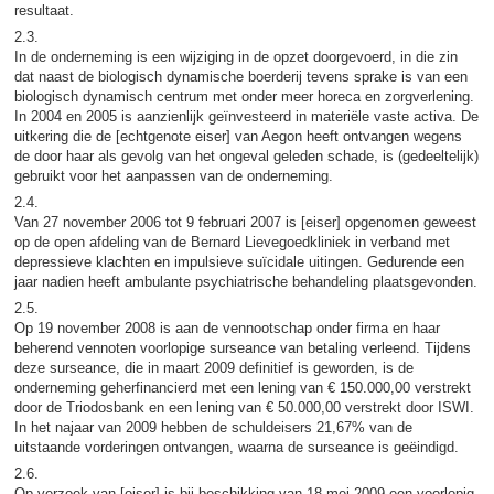
resultaat.
2.3.
In de onderneming is een wijziging in de opzet doorgevoerd, in die zin
dat naast de biologisch dynamische boerderij tevens sprake is van een
biologisch dynamisch centrum met onder meer horeca en zorgverlening.
In 2004 en 2005 is aanzienlijk geïnvesteerd in materiële vaste activa. De
uitkering die de [echtgenote eiser] van Aegon heeft ontvangen wegens
de door haar als gevolg van het ongeval geleden schade, is (gedeeltelijk)
gebruikt voor het aanpassen van de onderneming.
2.4.
Van 27 november 2006 tot 9 februari 2007 is [eiser] opgenomen geweest
op de open afdeling van de Bernard Lievegoedkliniek in verband met
depressieve klachten en impulsieve suïcidale uitingen. Gedurende een
jaar nadien heeft ambulante psychiatrische behandeling plaatsgevonden.
2.5.
Op 19 november 2008 is aan de vennootschap onder firma en haar
beherend vennoten voorlopige surseance van betaling verleend. Tijdens
deze surseance, die in maart 2009 definitief is geworden, is de
onderneming geherfinancierd met een lening van € 150.000,00 verstrekt
door de Triodosbank en een lening van € 50.000,00 verstrekt door ISWI.
In het najaar van 2009 hebben de schuldeisers 21,67% van de
uitstaande vorderingen ontvangen, waarna de surseance is geëindigd.
2.6.
Op verzoek van [eiser] is bij beschikking van 18 mei 2009 een voorlopig