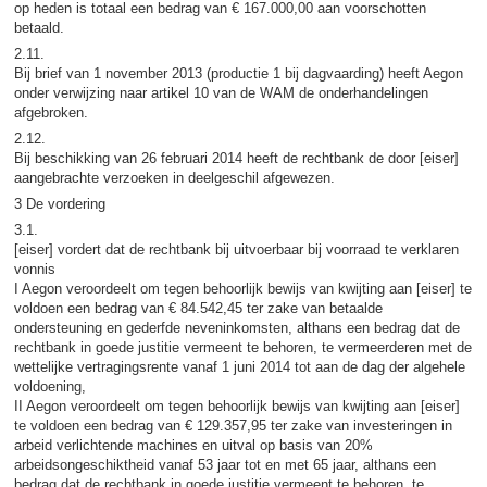
op heden is totaal een bedrag van € 167.000,00 aan voorschotten
betaald.
2.11.
Bij brief van 1 november 2013 (productie 1 bij dagvaarding) heeft Aegon
onder verwijzing naar artikel 10 van de WAM de onderhandelingen
afgebroken.
2.12.
Bij beschikking van 26 februari 2014 heeft de rechtbank de door [eiser]
aangebrachte verzoeken in deelgeschil afgewezen.
3 De vordering
3.1.
[eiser] vordert dat de rechtbank bij uitvoerbaar bij voorraad te verklaren
vonnis
I Aegon veroordeelt om tegen behoorlijk bewijs van kwijting aan [eiser] te
voldoen een bedrag van € 84.542,45 ter zake van betaalde
ondersteuning en gederfde neveninkomsten, althans een bedrag dat de
rechtbank in goede justitie vermeent te behoren, te vermeerderen met de
wettelijke vertragingsrente vanaf 1 juni 2014 tot aan de dag der algehele
voldoening,
II Aegon veroordeelt om tegen behoorlijk bewijs van kwijting aan [eiser]
te voldoen een bedrag van € 129.357,95 ter zake van investeringen in
arbeid verlichtende machines en uitval op basis van 20%
arbeidsongeschiktheid vanaf 53 jaar tot en met 65 jaar, althans een
bedrag dat de rechtbank in goede justitie vermeent te behoren, te