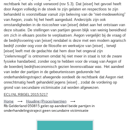
rechtbank het als volgt verwoord (rov 5.3). Dat [eiser] het gevoel heeft
door Aegon volledig in de steek te zijn gelaten en respectloos te zijn
behandeld is voorstelbaar vanuit zijn beleving van de “niet-medewerking”
van Aegon, zoals hij het heeft aangeduid. Anderzijds zijn ook
omstandigheden in de risicosfeer van [eiser] debet aan het ontstaan van
deze situatie. De stellingen van partijen geven blijk van weinig bereidheid
om zich in elkaars positie te verplaatsen. Aegon vergelijkt bij de vraag of
de bedrijfsvoering van [eiser] rendabel is deze met een modern agrarisch
bedrijf zonder oog voor de filosofie en werkwijze van [eiser] , terwijl
[eiser] leeft met de gedachte dat hem door het ongeval zijn
“zielenvreugd” is ontnomen omdat hij niet meer in staat is tot de zware
fysieke handarbeid, zonder oog te hebben voor de vraag van Aegon of
de boerderij bedrijfseconomisch gezien levensvatbaar was. Het aandeel
van ieder der partijen in de gebeurtenissen gedurende het
onderhandelingstraject afwegende oordeelt de rechtbank dat Aegon niet
onrechtmatig heeft gehandeld jegens [eiser] , zodat de vordering op
grond van secundaire victimisatie zal worden afgewezen.
ECLI:NL:RBGEL:2015:5217
Home
⟶
Houding (Proces)partijen
⟶
Rb Gelderland 050815 gelet op aandeel beide partijen in
onderhandelingstraject geen secundaire victimisatie