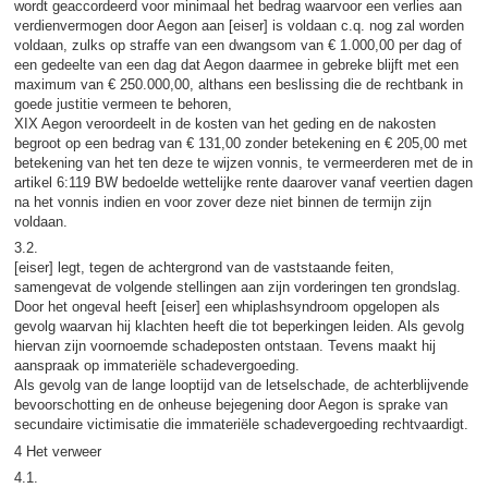
wordt geaccordeerd voor minimaal het bedrag waarvoor een verlies aan
verdienvermogen door Aegon aan [eiser] is voldaan c.q. nog zal worden
voldaan, zulks op straffe van een dwangsom van € 1.000,00 per dag of
een gedeelte van een dag dat Aegon daarmee in gebreke blijft met een
maximum van € 250.000,00, althans een beslissing die de rechtbank in
goede justitie vermeen te behoren,
XIX Aegon veroordeelt in de kosten van het geding en de nakosten
begroot op een bedrag van € 131,00 zonder betekening en € 205,00 met
betekening van het ten deze te wijzen vonnis, te vermeerderen met de in
artikel 6:119 BW bedoelde wettelijke rente daarover vanaf veertien dagen
na het vonnis indien en voor zover deze niet binnen de termijn zijn
voldaan.
3.2.
[eiser] legt, tegen de achtergrond van de vaststaande feiten,
samengevat de volgende stellingen aan zijn vorderingen ten grondslag.
Door het ongeval heeft [eiser] een whiplashsyndroom opgelopen als
gevolg waarvan hij klachten heeft die tot beperkingen leiden. Als gevolg
hiervan zijn voornoemde schadeposten ontstaan. Tevens maakt hij
aanspraak op immateriële schadevergoeding.
Als gevolg van de lange looptijd van de letselschade, de achterblijvende
bevoorschotting en de onheuse bejegening door Aegon is sprake van
secundaire victimisatie die immateriële schadevergoeding rechtvaardigt.
4 Het verweer
4.1.