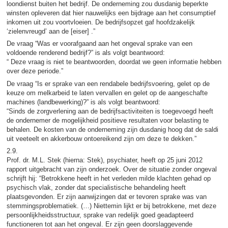
loondienst buiten het bedrijf. De onderneming zou dusdanig beperkte
winsten opleveren dat hier nauwelijks een bijdrage aan het consumptief
inkomen uit zou voortvloeien. De bedrijfsopzet gaf hoofdzakelijk
‘zielenvreugd’ aan de [eiser] .”
De vraag “Was er voorafgaand aan het ongeval sprake van een
voldoende renderend bedrijf?” is als volgt beantwoord:
“ Deze vraag is niet te beantwoorden, doordat we geen informatie hebben
over deze periode.”
De vraag “Is er sprake van een rendabele bedrijfsvoering, gelet op de
keuze om melkarbeid te laten vervallen en gelet op de aangeschafte
machines (landbewerking)?” is als volgt beantwoord:
“Sinds de zorgverlening aan de bedrijfsactiviteiten is toegevoegd heeft
de ondernemer de mogelijkheid positieve resultaten voor belasting te
behalen. De kosten van de onderneming zijn dusdanig hoog dat de saldi
uit veeteelt en akkerbouw ontoereikend zijn om deze te dekken.”
2.9.
Prof. dr. M.L. Stek (hierna: Stek), psychiater, heeft op 25 juni 2012
rapport uitgebracht van zijn onderzoek. Over de situatie zonder ongeval
schrijft hij: “Betrokkene heeft in het verleden milde klachten gehad op
psychisch vlak, zonder dat specialistische behandeling heeft
plaatsgevonden. Er zijn aanwijzingen dat er tevoren sprake was van
stemmingsproblematiek. (…) Niettemin lijkt er bij betrokkene, met deze
persoonlijkheidsstructuur, sprake van redelijk goed geadapteerd
functioneren tot aan het ongeval. Er zijn geen doorslaggevende