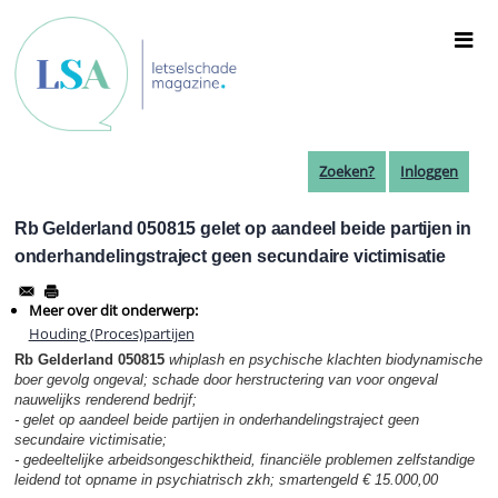
Overslaan
en
naar
de
inhoud
gaan
Zoeken?
Inloggen
Rb Gelderland 050815 gelet op aandeel beide partijen in
onderhandelingstraject geen secundaire victimisatie
Meer over dit onderwerp:
Houding (Proces)partijen
Rb Gelderland 050815
whiplash en psychische klachten biodynamische
boer gevolg ongeval; schade door herstructering van voor ongeval
nauwelijks renderend bedrijf;
- gelet op aandeel beide partijen in onderhandelingstraject geen
secundaire victimisatie;
- gedeeltelijke arbeidsongeschiktheid, financiële problemen zelfstandige
leidend tot opname in psychiatrisch zkh; smartengeld € 15.000,00