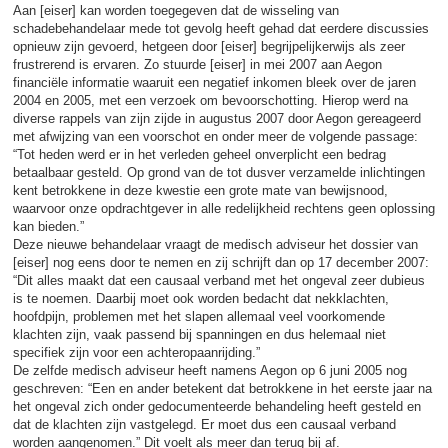
Aan [eiser] kan worden toegegeven dat de wisseling van
schadebehandelaar mede tot gevolg heeft gehad dat eerdere discussies
opnieuw zijn gevoerd, hetgeen door [eiser] begrijpelijkerwijs als zeer
frustrerend is ervaren. Zo stuurde [eiser] in mei 2007 aan Aegon
financiële informatie waaruit een negatief inkomen bleek over de jaren
2004 en 2005, met een verzoek om bevoorschotting. Hierop werd na
diverse rappels van zijn zijde in augustus 2007 door Aegon gereageerd
met afwijzing van een voorschot en onder meer de volgende passage:
“Tot heden werd er in het verleden geheel onverplicht een bedrag
betaalbaar gesteld. Op grond van de tot dusver verzamelde inlichtingen
kent betrokkene in deze kwestie een grote mate van bewijsnood,
waarvoor onze opdrachtgever in alle redelijkheid rechtens geen oplossing
kan bieden.”
Deze nieuwe behandelaar vraagt de medisch adviseur het dossier van
[eiser] nog eens door te nemen en zij schrijft dan op 17 december 2007:
“Dit alles maakt dat een causaal verband met het ongeval zeer dubieus
is te noemen. Daarbij moet ook worden bedacht dat nekklachten,
hoofdpijn, problemen met het slapen allemaal veel voorkomende
klachten zijn, vaak passend bij spanningen en dus helemaal niet
specifiek zijn voor een achteropaanrijding.”
De zelfde medisch adviseur heeft namens Aegon op 6 juni 2005 nog
geschreven: “Een en ander betekent dat betrokkene in het eerste jaar na
het ongeval zich onder gedocumenteerde behandeling heeft gesteld en
dat de klachten zijn vastgelegd. Er moet dus een causaal verband
worden aangenomen.” Dit voelt als meer dan terug bij af.