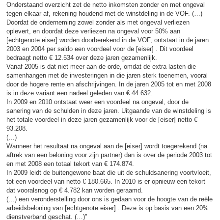
Onderstaand overzicht zet de netto inkomsten zonder en met ongeval
tegen elkaar af, rekening houdend met de winstdeling in de VOF. (…)
Doordat de onderneming zowel zonder als met ongeval verliezen
oplevert, en doordat deze verliezen na ongeval voor 50% aan
[echtgenote eiser] worden doorberekend in de VOF, ontstaat in de jaren
2003 en 2004 per saldo een voordeel voor de [eiser] . Dit voordeel
bedraagt netto € 12.534 over deze jaren gezamenlijk.
Vanaf 2005 is dat niet meer aan de orde, omdat de extra lasten die
samenhangen met de investeringen in die jaren sterk toenemen, vooral
door de hogere rente en afschrijvingen. In de jaren 2005 tot en met 2008
is in deze variant een nadeel geleden van € 44.632.
In 2009 en 2010 ontstaat weer een voordeel na ongeval, door de
sanering van de schulden in deze jaren. Uitgaande van de winstdeling is
het totale voordeel in deze jaren gezamenlijk voor de [eiser] netto €
93.208.
(…)
Wanneer het resultaat na ongeval aan de [eiser] wordt toegerekend (na
aftrek van een beloning voor zijn partner) dan is over de periode 2003 tot
en met 2008 een totaal tekort van € 174.874.
In 2009 leidt de buitengewone baat die uit de schuldsanering voortvloeit,
tot een voordeel van netto € 180.665. In 2010 is er opnieuw een tekort
dat vooralsnog op € 4.782 kan worden geraamd.
(…) een veronderstelling door ons is gedaan voor de hoogte van de reële
arbeidsbeloning van [echtgenote eiser] . Deze is op basis van een 20%
dienstverband geschat. (…)”