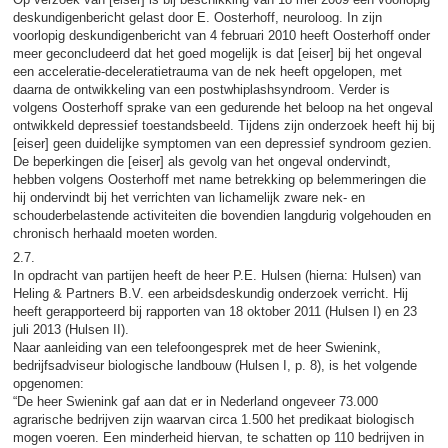
deskundigenbericht gelast door E. Oosterhoff, neuroloog. In zijn
voorlopig deskundigenbericht van 4 februari 2010 heeft Oosterhoff onder
meer geconcludeerd dat het goed mogelijk is dat [eiser] bij het ongeval
een acceleratie-deceleratietrauma van de nek heeft opgelopen, met
daarna de ontwikkeling van een postwhiplashsyndroom. Verder is
volgens Oosterhoff sprake van een gedurende het beloop na het ongeval
ontwikkeld depressief toestandsbeeld. Tijdens zijn onderzoek heeft hij bij
[eiser] geen duidelijke symptomen van een depressief syndroom gezien.
De beperkingen die [eiser] als gevolg van het ongeval ondervindt,
hebben volgens Oosterhoff met name betrekking op belemmeringen die
hij ondervindt bij het verrichten van lichamelijk zware nek- en
schouderbelastende activiteiten die bovendien langdurig volgehouden en
chronisch herhaald moeten worden.
2.7.
In opdracht van partijen heeft de heer P.E. Hulsen (hierna: Hulsen) van
Heling & Partners B.V. een arbeidsdeskundig onderzoek verricht. Hij
heeft gerapporteerd bij rapporten van 18 oktober 2011 (Hulsen I) en 23
juli 2013 (Hulsen II).
Naar aanleiding van een telefoongesprek met de heer Swienink,
bedrijfsadviseur biologische landbouw (Hulsen I, p. 8), is het volgende
opgenomen:
“De heer Swienink gaf aan dat er in Nederland ongeveer 73.000
agrarische bedrijven zijn waarvan circa 1.500 het predikaat biologisch
mogen voeren. Een minderheid hiervan, te schatten op 110 bedrijven in