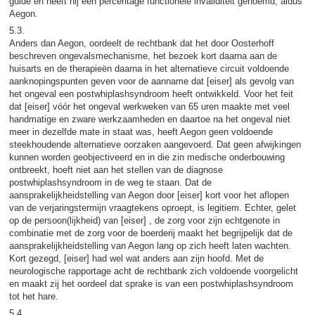
guide en heeft hij een percentage functionele invaliditeit genoemd, aldus
Aegon.
5.3.
Anders dan Aegon, oordeelt de rechtbank dat het door Oosterhoff
beschreven ongevalsmechanisme, het bezoek kort daarna aan de
huisarts en de therapieën daarna in het alternatieve circuit voldoende
aanknopingspunten geven voor de aanname dat [eiser] als gevolg van
het ongeval een postwhiplashsyndroom heeft ontwikkeld. Voor het feit
dat [eiser] vóór het ongeval werkweken van 65 uren maakte met veel
handmatige en zware werkzaamheden en daartoe na het ongeval niet
meer in dezelfde mate in staat was, heeft Aegon geen voldoende
steekhoudende alternatieve oorzaken aangevoerd. Dat geen afwijkingen
kunnen worden geobjectiveerd en in die zin medische onderbouwing
ontbreekt, hoeft niet aan het stellen van de diagnose
postwhiplashsyndroom in de weg te staan. Dat de
aansprakelijkheidstelling van Aegon door [eiser] kort voor het aflopen
van de verjaringstermijn vraagtekens oproept, is legitiem. Echter, gelet
op de persoon(lijkheid) van [eiser] , de zorg voor zijn echtgenote in
combinatie met de zorg voor de boerderij maakt het begrijpelijk dat de
aansprakelijkheidstelling van Aegon lang op zich heeft laten wachten.
Kort gezegd, [eiser] had wel wat anders aan zijn hoofd. Met de
neurologische rapportage acht de rechtbank zich voldoende voorgelicht
en maakt zij het oordeel dat sprake is van een postwhiplashsyndroom
tot het hare.
5.4.