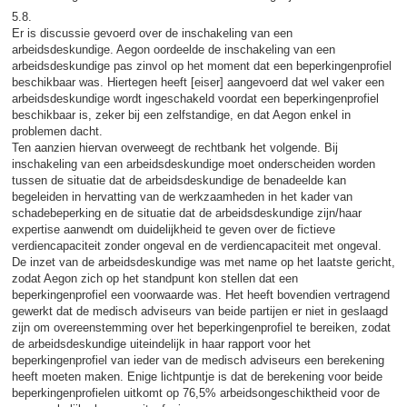
5.8.
Er is discussie gevoerd over de inschakeling van een
arbeidsdeskundige. Aegon oordeelde de inschakeling van een
arbeidsdeskundige pas zinvol op het moment dat een beperkingenprofiel
beschikbaar was. Hiertegen heeft [eiser] aangevoerd dat wel vaker een
arbeidsdeskundige wordt ingeschakeld voordat een beperkingenprofiel
beschikbaar is, zeker bij een zelfstandige, en dat Aegon enkel in
problemen dacht.
Ten aanzien hiervan overweegt de rechtbank het volgende. Bij
inschakeling van een arbeidsdeskundige moet onderscheiden worden
tussen de situatie dat de arbeidsdeskundige de benadeelde kan
begeleiden in hervatting van de werkzaamheden in het kader van
schadebeperking en de situatie dat de arbeidsdeskundige zijn/haar
expertise aanwendt om duidelijkheid te geven over de fictieve
verdiencapaciteit zonder ongeval en de verdiencapaciteit met ongeval.
De inzet van de arbeidsdeskundige was met name op het laatste gericht,
zodat Aegon zich op het standpunt kon stellen dat een
beperkingenprofiel een voorwaarde was. Het heeft bovendien vertragend
gewerkt dat de medisch adviseurs van beide partijen er niet in geslaagd
zijn om overeenstemming over het beperkingenprofiel te bereiken, zodat
de arbeidsdeskundige uiteindelijk in haar rapport voor het
beperkingenprofiel van ieder van de medisch adviseurs een berekening
heeft moeten maken. Enige lichtpuntje is dat de berekening voor beide
beperkingenprofielen uitkomt op 76,5% arbeidsongeschiktheid voor de