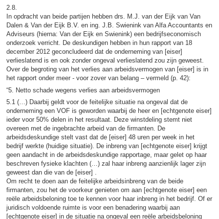
2.8.
In opdracht van beide partijen hebben drs. M.J. van der Eijk van Van
Dalen & Van der Eijk B.V. en ing. J.B. Swienink van Alfa Accountants en
Adviseurs (hierna: Van der Eijk en Swienink) een bedrijfseconomisch
onderzoek verricht. De deskundigen hebben in hun rapport van 18
december 2012 geconcludeerd dat de onderneming van [eiser]
verlieslatend is en ook zonder ongeval verlieslatend zou zijn geweest.
Over de begroting van het verlies aan arbeidsvermogen van [eiser] is in
het rapport onder meer - voor zover van belang – vermeld (p. 42):
“5. Netto schade wegens verlies aan arbeidsvermogen
5.1 (…) Daarbij geldt voor de feitelijke situatie na ongeval dat de
onderneming een VOF is geworden waarbij de heer en [echtgenote eiser]
ieder voor 50% delen in het resultaat. Deze winstdeling stemt niet
overeen met de ingebrachte arbeid van de firmanten. De
arbeidsdeskundige stelt vast dat de [eiser] 48 uren per week in het
bedrijf werkte (huidige situatie). De inbreng van [echtgenote eiser] krijgt
geen aandacht in de arbeidsdeskundige rapportage, maar gelet op haar
beschreven fysieke klachten (…) zal haar inbreng aanzienlijk lager zijn
geweest dan die van de [eiser] .
Om recht te doen aan de feitelijke arbeidsinbreng van de beide
firmanten, zou het de voorkeur genieten om aan [echtgenote eiser] een
reële arbeidsbeloning toe te kennen voor haar inbreng in het bedrijf. Of er
juridisch voldoende ruimte is voor een benadering waarbij aan
[echtgenote eiser] in de situatie na ongeval een reële arbeidsbeloning