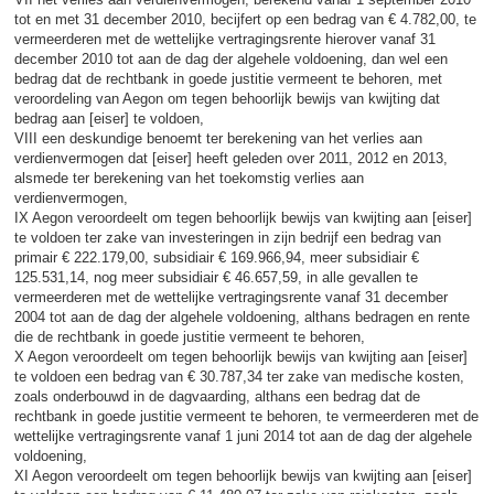
tot en met 31 december 2010, becijfert op een bedrag van € 4.782,00, te
vermeerderen met de wettelijke vertragingsrente hierover vanaf 31
december 2010 tot aan de dag der algehele voldoening, dan wel een
bedrag dat de rechtbank in goede justitie vermeent te behoren, met
veroordeling van Aegon om tegen behoorlijk bewijs van kwijting dat
bedrag aan [eiser] te voldoen,
VIII een deskundige benoemt ter berekening van het verlies aan
verdienvermogen dat [eiser] heeft geleden over 2011, 2012 en 2013,
alsmede ter berekening van het toekomstig verlies aan
verdienvermogen,
IX Aegon veroordeelt om tegen behoorlijk bewijs van kwijting aan [eiser]
te voldoen ter zake van investeringen in zijn bedrijf een bedrag van
primair € 222.179,00, subsidiair € 169.966,94, meer subsidiair €
125.531,14, nog meer subsidiair € 46.657,59, in alle gevallen te
vermeerderen met de wettelijke vertragingsrente vanaf 31 december
2004 tot aan de dag der algehele voldoening, althans bedragen en rente
die de rechtbank in goede justitie vermeent te behoren,
X Aegon veroordeelt om tegen behoorlijk bewijs van kwijting aan [eiser]
te voldoen een bedrag van € 30.787,34 ter zake van medische kosten,
zoals onderbouwd in de dagvaarding, althans een bedrag dat de
rechtbank in goede justitie vermeent te behoren, te vermeerderen met de
wettelijke vertragingsrente vanaf 1 juni 2014 tot aan de dag der algehele
voldoening,
XI Aegon veroordeelt om tegen behoorlijk bewijs van kwijting aan [eiser]