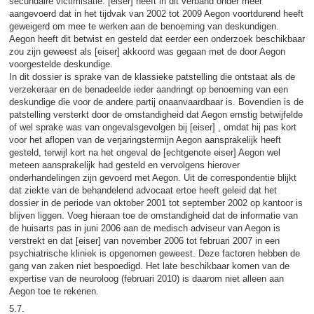
secundaire victimisatie. [eiser] heeft in dit verband onder meer
aangevoerd dat in het tijdvak van 2002 tot 2009 Aegon voortdurend heeft
geweigerd om mee te werken aan de benoeming van deskundigen.
Aegon heeft dit betwist en gesteld dat eerder een onderzoek beschikbaar
zou zijn geweest als [eiser] akkoord was gegaan met de door Aegon
voorgestelde deskundige.
In dit dossier is sprake van de klassieke patstelling die ontstaat als de
verzekeraar en de benadeelde ieder aandringt op benoeming van een
deskundige die voor de andere partij onaanvaardbaar is. Bovendien is de
patstelling versterkt door de omstandigheid dat Aegon ernstig betwijfelde
of wel sprake was van ongevalsgevolgen bij [eiser] , omdat hij pas kort
voor het aflopen van de verjaringstermijn Aegon aansprakelijk heeft
gesteld, terwijl kort na het ongeval de [echtgenote eiser] Aegon wel
meteen aansprakelijk had gesteld en vervolgens hierover
onderhandelingen zijn gevoerd met Aegon. Uit de correspondentie blijkt
dat ziekte van de behandelend advocaat ertoe heeft geleid dat het
dossier in de periode van oktober 2001 tot september 2002 op kantoor is
blijven liggen. Voeg hieraan toe de omstandigheid dat de informatie van
de huisarts pas in juni 2006 aan de medisch adviseur van Aegon is
verstrekt en dat [eiser] van november 2006 tot februari 2007 in een
psychiatrische kliniek is opgenomen geweest. Deze factoren hebben de
gang van zaken niet bespoedigd. Het late beschikbaar komen van de
expertise van de neuroloog (februari 2010) is daarom niet alleen aan
Aegon toe te rekenen.
5.7.