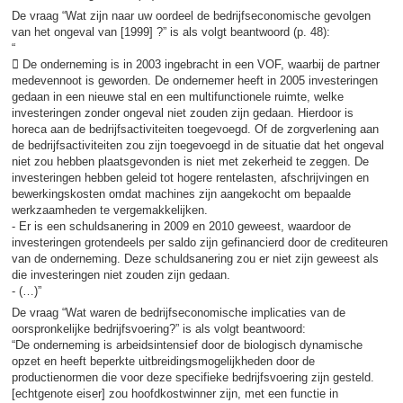
De vraag “Wat zijn naar uw oordeel de bedrijfseconomische gevolgen
van het ongeval van [1999] ?” is als volgt beantwoord (p. 48):
“
 De onderneming is in 2003 ingebracht in een VOF, waarbij de partner
medevennoot is geworden. De ondernemer heeft in 2005 investeringen
gedaan in een nieuwe stal en een multifunctionele ruimte, welke
investeringen zonder ongeval niet zouden zijn gedaan. Hierdoor is
horeca aan de bedrijfsactiviteiten toegevoegd. Of de zorgverlening aan
de bedrijfsactiviteiten zou zijn toegevoegd in de situatie dat het ongeval
niet zou hebben plaatsgevonden is niet met zekerheid te zeggen. De
investeringen hebben geleid tot hogere rentelasten, afschrijvingen en
bewerkingskosten omdat machines zijn aangekocht om bepaalde
werkzaamheden te vergemakkelijken.
- Er is een schuldsanering in 2009 en 2010 geweest, waardoor de
investeringen grotendeels per saldo zijn gefinancierd door de crediteuren
van de onderneming. Deze schuldsanering zou er niet zijn geweest als
die investeringen niet zouden zijn gedaan.
- (…)”
De vraag “Wat waren de bedrijfseconomische implicaties van de
oorspronkelijke bedrijfsvoering?” is als volgt beantwoord:
“De onderneming is arbeidsintensief door de biologisch dynamische
opzet en heeft beperkte uitbreidingsmogelijkheden door de
productienormen die voor deze specifieke bedrijfsvoering zijn gesteld.
[echtgenote eiser] zou hoofdkostwinner zijn, met een functie in