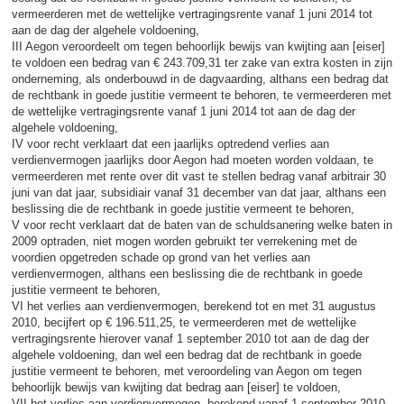
vermeerderen met de wettelijke vertragingsrente vanaf 1 juni 2014 tot
aan de dag der algehele voldoening,
III Aegon veroordeelt om tegen behoorlijk bewijs van kwijting aan [eiser]
te voldoen een bedrag van € 243.709,31 ter zake van extra kosten in zijn
onderneming, als onderbouwd in de dagvaarding, althans een bedrag dat
de rechtbank in goede justitie vermeent te behoren, te vermeerderen met
de wettelijke vertragingsrente vanaf 1 juni 2014 tot aan de dag der
algehele voldoening,
IV voor recht verklaart dat een jaarlijks optredend verlies aan
verdienvermogen jaarlijks door Aegon had moeten worden voldaan, te
vermeerderen met rente over dit vast te stellen bedrag vanaf arbitrair 30
juni van dat jaar, subsidiair vanaf 31 december van dat jaar, althans een
beslissing die de rechtbank in goede justitie vermeent te behoren,
V voor recht verklaart dat de baten van de schuldsanering welke baten in
2009 optraden, niet mogen worden gebruikt ter verrekening met de
voordien opgetreden schade op grond van het verlies aan
verdienvermogen, althans een beslissing die de rechtbank in goede
justitie vermeent te behoren,
VI het verlies aan verdienvermogen, berekend tot en met 31 augustus
2010, becijfert op € 196.511,25, te vermeerderen met de wettelijke
vertragingsrente hierover vanaf 1 september 2010 tot aan de dag der
algehele voldoening, dan wel een bedrag dat de rechtbank in goede
justitie vermeent te behoren, met veroordeling van Aegon om tegen
behoorlijk bewijs van kwijting dat bedrag aan [eiser] te voldoen,
VII het verlies aan verdienvermogen, berekend vanaf 1 september 2010