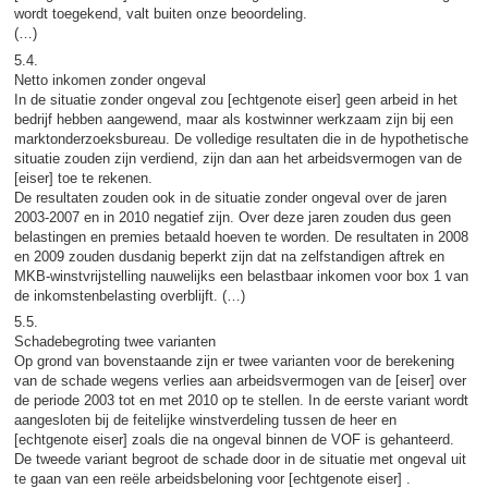
wordt toegekend, valt buiten onze beoordeling.
(…)
5.4.
Netto inkomen zonder ongeval
In de situatie zonder ongeval zou [echtgenote eiser] geen arbeid in het
bedrijf hebben aangewend, maar als kostwinner werkzaam zijn bij een
marktonderzoeksbureau. De volledige resultaten die in de hypothetische
situatie zouden zijn verdiend, zijn dan aan het arbeidsvermogen van de
[eiser] toe te rekenen.
De resultaten zouden ook in de situatie zonder ongeval over de jaren
2003-2007 en in 2010 negatief zijn. Over deze jaren zouden dus geen
belastingen en premies betaald hoeven te worden. De resultaten in 2008
en 2009 zouden dusdanig beperkt zijn dat na zelfstandigen aftrek en
MKB-winstvrijstelling nauwelijks een belastbaar inkomen voor box 1 van
de inkomstenbelasting overblijft. (…)
5.5.
Schadebegroting twee varianten
Op grond van bovenstaande zijn er twee varianten voor de berekening
van de schade wegens verlies aan arbeidsvermogen van de [eiser] over
de periode 2003 tot en met 2010 op te stellen. In de eerste variant wordt
aangesloten bij de feitelijke winstverdeling tussen de heer en
[echtgenote eiser] zoals die na ongeval binnen de VOF is gehanteerd.
De tweede variant begroot de schade door in de situatie met ongeval uit
te gaan van een reële arbeidsbeloning voor [echtgenote eiser] .