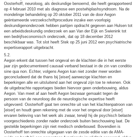
Oosterhoff, neuroloog, als deskundige benoemd, die heeft gerapporteerd
op 4 februari 2010 met als diagnose een postwhiplashsyndroom. Na de
mondelinge behandeling op 20 oktober 2011 van de door Aegon
geëntameerde verzoekschriftprocedure inzake een voorlopig
deskundigenonderzoek hebben partijen opdracht gegeven aan Hulsen tot
een arbeidsdeskundig onderzoek en aan Van der Eijk en Swienink tot
een bedrijfseconomisch onderzoek, dat op 18 december 2012
beschikbaar was. Tot slot heeft Stek op 25 juni 2012 een psychiatrische
expertiserapport uitgebracht.
5.2.
Aegon erkent dat tussen het ongeval en de klachten die in het eerste
jaar zijn gedocumenteerd causaal verband bestaat in de zin van conditio
sine qua non. Echter, volgens Aegon kan niet zonder meer worden
geconcludeerd dat de thans bij [eiser] aanwezige klachten en
beperkingen alle en uitsluitend aan het ongeval zijn toe te rekenen. Ook
de uitgebrachte rapportages bieden hiervoor geen onderbouwing, aldus
Aegon. Van meet af aan heeft Aegon bezwaar gemaakt tegen de
persoon van de neuroloog die de neurologische expertise heeft
uitgevoerd. Oosterhoff gaat ten onrechte uit van het klachtenpatroon van
[eiser] en houdt geen rekening met de voor het ongeval door [eiser]
ervaren beleving van het werk als zwaar, terwijl hij de psychisch belaste
voorgeschiedenis zonder nader onderzoek buiten beschouwing laat. De
gestelde beperkingen zijn niet medisch onderbouwd. Bovendien is
Oosterhoff ten onrechte uitgegaan van de zesde editie van de AMA-