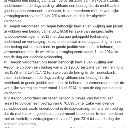
te voldoen een bedrag van € 11.480,07 ter zake van reiskosten, zoals
onderbouwd in de dagvaarding, althans een bedrag dat de rechtbank in
goede justitie vermeent te behoren, te vermeerderen met de wettelijke
vertragingsrente vanaf 1 juni 2014 tot aan de dag der algehele
voldoening,
XII Aegon veroordeelt om tegen behoorlijk bewijs van kwijting aan [eiser]
te voldoen een bedrag van € 68.149,58 ter zake van aangeschafte
landbouwvoertuigen in 2011 met daaraan gekoppeld toekomstig
onderhoud en vervanging, zoals onderbouwd in de dagvaarding, althans
een bedrag dat de rechtbank in goede justitie vermeent te behoren, te
vermeerderen met de wettelijke vertragingsrente vanaf 1 juni 2014 tot
aan de dag der algehele voldoening,
XIII Aegon veroordeelt om tegen behoorlijk bewijs van kwijting aan
Aegon te voldoen een bedrag van € 39.193,37 ter zake van een lening bij
het ISWI en € 154.717,72 ter zake van de lening bij de Triodosbank,
zoals onderbouwd in de dagvaarding, althans een bedrag dat de
rechtbank in goede justitie vermeent te behoren, te vermeerderen met de
wettelijke vertragingsrente vanaf 1 juni 2014 tot aan de dag der algehele
voldoening,
XIV Aegon veroordeelt om tegen behoorlijk bewijs van kwijting aan
[eiser] te voldoen een bedrag van € 70.899,37 ter zake van overige
schadeposten, zoals onderbouwd in de dagvaarding, althans een bedrag
dat de rechtbank in goede justitie vermeent te behoren, te vermeerderen
met de wettelijke vertragingsrente vanaf 1 juni 2014 tot aan de dag der
algehele voldoening,