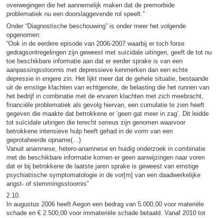
overwegingen die het aannemelijk maken dat de premorbide
problematiek nu een doorslaggevende rol speelt.”
Onder “Diagnostische beschouwing” is onder meer het volgende
opgenomen:
“Ook in de eerdere episode van 2006-2007 waarbij er toch forse
gedragsontregelingen zijn geweest met suïcidale uitingen, geeft de tot nu
toe beschikbare informatie aan dat er eerder sprake is van een
aanpassingsstoornis met depressieve kenmerken dan een echte
depressie in engere zin. Het lijkt meer dat de gehele situatie, bestaande
uit de ernstige klachten van echtgenote, de belasting die het runnen van
het bedrijf in combinatie met de ervaren klachten met zich meebracht,
financiële problematiek als gevolg hiervan, een cumulatie te zien heeft
gegeven die maakte dat betrokkene er ‘geen gat meer in zag’. Dit leidde
tot suïcidale uitingen die terecht serieus zijn genomen waarvoor
betrokkene intensieve hulp heeft gehad in de vorm van een
geprotaheerde opname(…)
Vanuit anamnese, hetero-anamnese en huidig onderzoek in combinatie
met de beschikbare informatie komen er geen aanwijzingen naar voren
dat er bij betrokkene de laatste jaren sprake is geweest van ernstige
psychiatrische symptomatologie in de vor[m] van een daadwerkelijke
angst- of stemmingsstoornis”
2.10.
In augustus 2006 heeft Aegon een bedrag van 5.000,00 voor materiële
schade en € 2.500,00 voor immateriële schade betaald. Vanaf 2010 tot