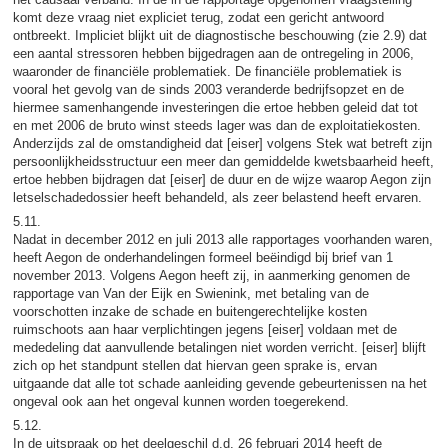
komt deze vraag niet expliciet terug, zodat een gericht antwoord
ontbreekt. Impliciet blijkt uit de diagnostische beschouwing (zie 2.9) dat
een aantal stressoren hebben bijgedragen aan de ontregeling in 2006,
waaronder de financiële problematiek. De financiële problematiek is
vooral het gevolg van de sinds 2003 veranderde bedrijfsopzet en de
hiermee samenhangende investeringen die ertoe hebben geleid dat tot
en met 2006 de bruto winst steeds lager was dan de exploitatiekosten.
Anderzijds zal de omstandigheid dat [eiser] volgens Stek wat betreft zijn
persoonlijkheidsstructuur een meer dan gemiddelde kwetsbaarheid heeft,
ertoe hebben bijdragen dat [eiser] de duur en de wijze waarop Aegon zijn
letselschadedossier heeft behandeld, als zeer belastend heeft ervaren.
5.11.
Nadat in december 2012 en juli 2013 alle rapportages voorhanden waren,
heeft Aegon de onderhandelingen formeel beëindigd bij brief van 1
november 2013. Volgens Aegon heeft zij, in aanmerking genomen de
rapportage van Van der Eijk en Swienink, met betaling van de
voorschotten inzake de schade en buitengerechtelijke kosten
ruimschoots aan haar verplichtingen jegens [eiser] voldaan met de
mededeling dat aanvullende betalingen niet worden verricht. [eiser] blijft
zich op het standpunt stellen dat hiervan geen sprake is, ervan
uitgaande dat alle tot schade aanleiding gevende gebeurtenissen na het
ongeval ook aan het ongeval kunnen worden toegerekend.
5.12.
In de uitspraak op het deelgeschil d.d. 26 februari 2014 heeft de