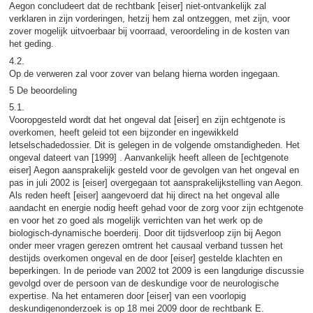
Aegon concludeert dat de rechtbank [eiser] niet-ontvankelijk zal
verklaren in zijn vorderingen, hetzij hem zal ontzeggen, met zijn, voor
zover mogelijk uitvoerbaar bij voorraad, veroordeling in de kosten van
het geding.
4.2.
Op de verweren zal voor zover van belang hierna worden ingegaan.
5 De beoordeling
5.1.
Vooropgesteld wordt dat het ongeval dat [eiser] en zijn echtgenote is
overkomen, heeft geleid tot een bijzonder en ingewikkeld
letselschadedossier. Dit is gelegen in de volgende omstandigheden. Het
ongeval dateert van [1999] . Aanvankelijk heeft alleen de [echtgenote
eiser] Aegon aansprakelijk gesteld voor de gevolgen van het ongeval en
pas in juli 2002 is [eiser] overgegaan tot aansprakelijkstelling van Aegon.
Als reden heeft [eiser] aangevoerd dat hij direct na het ongeval alle
aandacht en energie nodig heeft gehad voor de zorg voor zijn echtgenote
en voor het zo goed als mogelijk verrichten van het werk op de
biologisch-dynamische boerderij. Door dit tijdsverloop zijn bij Aegon
onder meer vragen gerezen omtrent het causaal verband tussen het
destijds overkomen ongeval en de door [eiser] gestelde klachten en
beperkingen. In de periode van 2002 tot 2009 is een langdurige discussie
gevolgd over de persoon van de deskundige voor de neurologische
expertise. Na het entameren door [eiser] van een voorlopig
deskundigenonderzoek is op 18 mei 2009 door de rechtbank E.