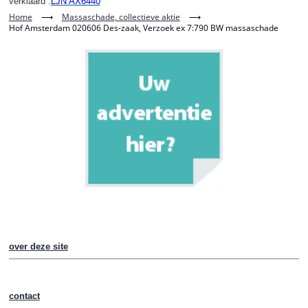
verklaard
:
LJN AX6440
Home
⟶
Massaschade, collectieve aktie
⟶
Hof Amsterdam 020606 Des-zaak, Verzoek ex 7:790 BW massaschade
over deze site
contact