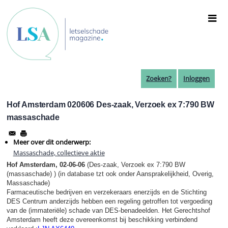
Overslaan
en
naar
de
inhoud
gaan
Zoeken?
Inloggen
Hof Amsterdam 020606 Des-zaak, Verzoek ex 7:790 BW
massaschade
Meer over dit onderwerp:
Massaschade, collectieve aktie
Hof Amsterdam, 02-06-06
(Des-zaak, Verzoek ex 7:790 BW
(massaschade) ) (in database tzt ook onder Aansprakelijkheid, Overig,
Massaschade)
Farmaceutische bedrijven en verzekeraars enerzijds en de Stichting
DES Centrum anderzijds hebben een regeling getroffen tot vergoeding
van de (immateriële) schade van DES-benadeelden. Het Gerechtshof
Amsterdam heeft deze overeenkomst bij beschikking verbindend