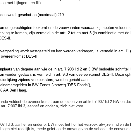
g met bijlagen I en III).
gden wordt geschat op (maximaal) 219.
aan de gerechtigden toekomt en de voorwaarden waaraan zij moeten voldoen 
king te komen, zijn vermeld in de artt. 2 tot en met 5 (in combinatie met de bi
DES-II.
vergoeding wordt vastgesteld en kan worden verkregen, is vermeld in art. 11 
an overeenkomst DES-II.
laats van degene aan wie de in art. 7:908 lid 2 en 3 BW bedoelde schrifteli
 kan worden gedaan, is vermeld in art. 9.3 van overeenkomst DES-II. Deze opt-
uidelijking zijdens verzoeksters, worden gericht aan:
eelnemersgelden in B/V Fonds (kortweg “DES Fonds”),
08 AA Den Haag.
ande voldoet de overeenkomst aan de eisen van artikel 7:907 lid 2 BW en do
art. 7:907 lid 3, aanhef en onder a, zich niet voor.
:907 lid 3, aanhef en onder b, BW moet het hof het verzoek afwijzen indien de
ngen niet redelijk is, mede gelet op de omvang van de schade, de eenvoud 