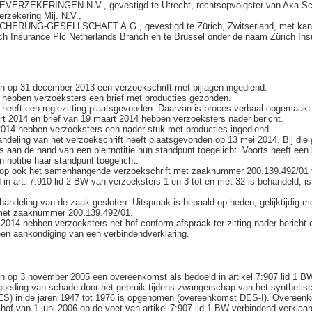
ERZEKERINGEN N.V., gevestigd te Utrecht, rechtsopvolgster van Axa Sc
rzekering Mij. N.V.,
HERUNG-GESELLSCHAFT A.G., gevestigd te Zürich, Zwitserland, met kant
ch Insurance Plc Netherlands Branch en te Brussel onder de naam Zürich In
n op 31 december 2013 een verzoekschrift met bijlagen ingediend.
 hebben verzoeksters een brief met producties gezonden.
 heeft een regiezitting plaatsgevonden. Daarvan is proces-verbaal opgemaakt
rt 2014 en brief van 19 maart 2014 hebben verzoeksters nader bericht.
 2014 hebben verzoeksters een nader stuk met producties ingediend.
deling van het verzoekschrift heeft plaatsgevonden op 13 mei 2014. Bij die
 aan de hand van een pleitnotitie hun standpunt toegelicht. Voorts heeft ee
 notitie haar standpunt toegelicht.
arop ook het samenhangende verzoekschrift met zaaknummer 200.139.492/01 
 in art. 7:910 lid 2 BW van verzoeksters 1 en 3 tot en met 32 is behandeld, i
handeling van de zaak gesloten. Uitspraak is bepaald op heden, gelijktijdig m
 met zaaknummer 200.139.492/01.
i 2014 hebben verzoeksters het hof conform afspraak ter zitting nader bericht 
een aankondiging van een verbindendverklaring.
 op 3 november 2005 een overeenkomst als bedoeld in artikel 7:907 lid 1 B
rgoeding van schade door het gebruik tijdens zwangerschap van het syntheti
(DES) in de jaren 1947 tot 1976 is opgenomen (overeenkomst DES-I). Overeenk
hof van 1 juni 2006 op de voet van artikel 7:907 lid 1 BW verbindend verklaar