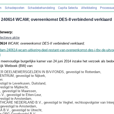
en
Schadeposten
Schadebehandeling
Capita Selecta
Afwikkeling
Processue
 240614 WCAM; overeenkomst DES-II verbindend verklaard
derwerp:
ectieve aktie
0614
WCAM; overeenkomst DES-II verbindend verklaard;
dam-240614-wcam-uitkering-deel-restant-van-overeenkomst-des-i-tbv-de-uitvo
i
meervoudige burgerlijke kamer van 24 juni 2014 inzake het verzoek als bedoel
rlijk Wetboek (BW) van:
R DEELNEMERSGELDEN IN B/V-FONDS, gevestigd te Rotterdam,
TRUM, gevestigd te Nijkerk,
n:
tigd te Leverkusen, Duitsland,
stigd te Mijdrecht,
 gevestigd te Maarssen,
, gevestigd te Etten-Leur,
estigd te Amsterdam,
HCARE NEDERLAND B.V., gevestigd te Veghel, rechtsopvolgster van Inter
gevestigd te Amsterdam,
.V., gevestigd te Utrecht,
an OPG Groothandel B.V.,