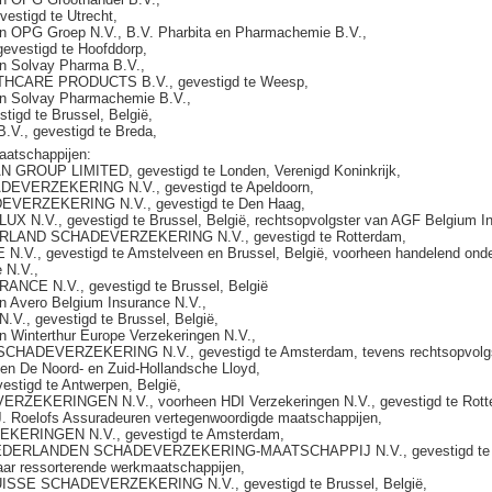
estigd te Utrecht,
an OPG Groep N.V., B.V. Pharbita en Pharmachemie B.V.,
evestigd te Hoofddorp,
an Solvay Pharma B.V.,
HCARE PRODUCTS B.V., gevestigd te Weesp,
an Solvay Pharmachemie B.V.,
tigd te Brussel, België,
V., gevestigd te Breda,
aatschappijen:
GROUP LIMITED, gevestigd te Londen, Verenigd Koninkrijk,
EVERZEKERING N.V., gevestigd te Apeldoorn,
VERZEKERING N.V., gevestigd te Den Haag,
X N.V., gevestigd te Brussel, België, rechtsopvolgster van AGF Belgium In
RLAND SCHADEVERZEKERING N.V., gevestigd te Rotterdam,
.V., gevestigd te Amstelveen en Brussel, België, voorheen handelend onde
 N.V.,
NCE N.V., gevestigd te Brussel, België
n Avero Belgium Insurance N.V.,
V., gevestigd te Brussel, België,
n Winterthur Europe Verzekeringen N.V.,
CHADEVERZEKERING N.V., gevestigd te Amsterdam, tevens rechtsopvolg
en De Noord- en Zuid-Hollandsche Lloyd,
estigd te Antwerpen, België,
ERZEKERINGEN N.V., voorheen HDI Verzekeringen N.V., gevestigd te Rot
. Roelofs Assuradeuren vertegenwoordigde maatschappijen,
KERINGEN N.V., gevestigd te Amsterdam,
EDERLANDEN SCHADEVERZEKERING-MAATSCHAPPIJ N.V., gevestigd te 
ar ressorterende werkmaatschappijen,
ISSE SCHADEVERZEKERING N.V., gevestigd te Brussel, België,