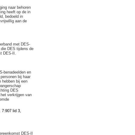
ging naar behoren
ng heeft op de in
d, bedoeld in
ijwillig aan de
 verband met DES-
 die DES tijdens de
t DES-II.
ES-benadeelden en
 personen bij haar
 hebben bij een
zwangerschap
chting DES
het verkrijgen van
oemde
7:907 lid 3,
vereenkomst DES-II