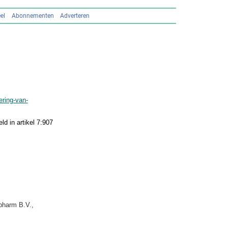
el
Abonnementen
Adverteren
ering-van-
d in artikel 7:907
pharm B.V.,