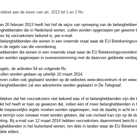
oldoet aan de eisen van art. 1013 lid 1 en 2 Rv.
van 20 februari 2013 heeft het hof de wijze van oproeping van de belanghebbe
nghebbenden die in Nederland wonen, zullen worden opgeroepen per gewone br
es bij verzoeksters bekend is, per e-mail.
 belanghebbenden die wonen in een vreemde staat waar de EU Betekeningsve
en de regels van die verordening.
ebbenden die wonen in een vreemde staat waar de EU Betekeningsverordenin
ten worden opgeroepen in overeenstemming met de daarvoor geldende verdrags
egels, de artikelen 54 en volgende Rv.
ullen worden gedaan op uiterlijk 10 maart 2014.
ieven zullen ook geplaatst worden op de websites www.descentrum.nl en www.
langhebbenden zal een advertentie worden geplaatst in De Telegraaf.
gebleken dat het verzoeksters niet bekend was of er belanghebbenden zijn die 
et hof heeft er toen op gewezen dat, indien één of meer belanghebbenden in 
e toepasselijke regels moeten worden opgeroepen, met de daarbij in acht te 
ke termijn voor verweer moet worden gelaten, dat van invloed kan zijn op de 
ing. Bij e-mail van 12 maart 2014 hebben verzoeksters daaromtrent bericht 
nghebbenden in het buitenland wonen, ten dele in landen waar de EU Beteken
dele elders.