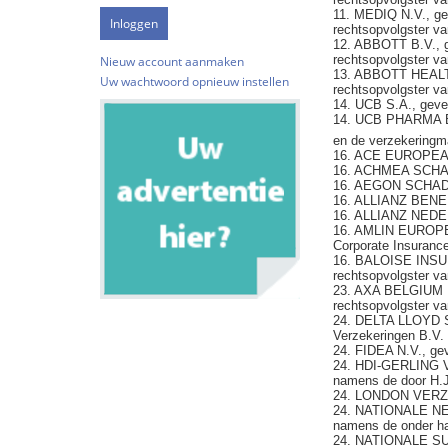
11. MEDIQ N.V., gev
rechtsopvolgster v
12. ABBOTT B.V., g
rechtsopvolgster v
Nieuw account aanmaken
13. ABBOTT HEALT
Uw wachtwoord opnieuw instellen
rechtsopvolgster v
14. UCB S.A., geves
14. UCB PHARMA B.
en de verzekeringm
16. ACE EUROPEAN 
16. ACHMEA SCHAD
16. AEGON SCHADE
16. ALLIANZ BENELU
16. ALLIANZ NEDE
16. AMLIN EUROPE N
Corporate Insurance
16. BALOISE INSURA
rechtsopvolgster va
23. AXA BELGIUM N.
rechtsopvolgster va
24. DELTA LLOYD S
Verzekeringen B.V. 
24. FIDEA N.V., gev
24. HDI-GERLING V
namens de door H.J
24. LONDON VERZE
24. NATIONALE N
namens de onder ha
24. NATIONALE SU