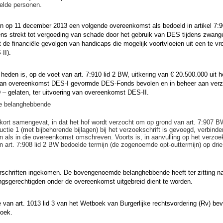
elde personen.
n op 11 december 2013 een volgende overeenkomst als bedoeld in artikel 7:9
ns strekt tot vergoeding van schade door het gebruik van DES tijdens zwan
t de financiële gevolgen van handicaps die mogelijk voortvloeien uit een te v
II).
heden is, op de voet van art. 7:910 lid 2 BW, uitkering van € 20.500.000 uit h
 van overeenkomst DES-I gevormde DES-Fonds bevolen en in beheer aan verz
D – gelaten, ter uitvoering van overeenkomst DES-II.
ie belanghebbende
kort samengevat, in dat het hof wordt verzocht om op grond van art. 7:907
uctie 1 (met bijbehorende bijlagen) bij het verzoekschrift is gevoegd, verbinde
n als in die overeenkomst omschreven. Voorts is, in aanvulling op het verzoeks
 in art. 7:908 lid 2 BW bedoelde termijn (de zogenoemde opt-outtermijn) op dr
rschriften ingekomen. De bovengenoemde belanghebbende heeft ter zitting na
ingsgerechtigden onder de overeenkomst uitgebreid dient te worden.
de van art. 1013 lid 3 van het Wetboek van Burgerlijke rechtsvordering (Rv) be
oek.