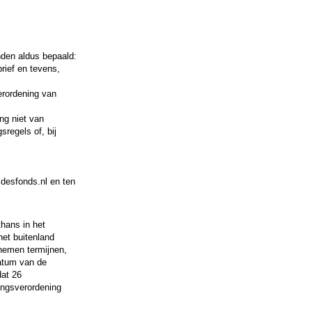
nden aldus bepaald:
ief en tevens,
rordening van
g niet van
regels of, bij
desfonds.nl en ten
thans in het
het buitenland
nemen termijnen,
datum van de
dat 26
ingsverordening