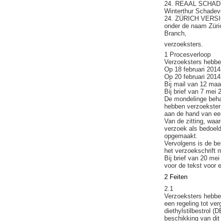
24. REAAL SCHADEV
Winterthur Schadeve
24. ZÜRICH VERSIC
onder de naam Züri
Branch,
verzoeksters.
1 Procesverloop
Verzoeksters hebbe
Op 18 februari 2014
Op 20 februari 2014
Bij mail van 12 maa
Bij brief van 7 mei
De mondelinge behan
hebben verzoeksters
aan de hand van een
Van de zitting, wa
verzoek als bedoeld
opgemaakt.
Vervolgens is de be
het verzoekschrift
Bij brief van 20 me
voor de tekst voor 
2 Feiten
2.1
Verzoeksters hebben
een regeling tot ve
diethylstilbestrol 
beschikking van dit 