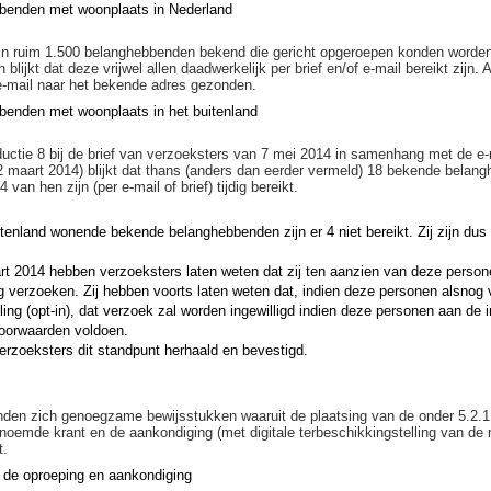
benden met woonplaats in Nederland
jn ruim 1.500 belanghebbenden bekend die gericht opgeroepen konden worden
blijkt dat deze vrijwel allen daadwerkelijk per brief en/of e-mail bereikt zijn. 
/e-mail naar het bekende adres gezonden.
enden met woonplaats in het buitenland
ductie 8 bij de brief van verzoeksters van 7 mei 2014 in samenhang met de e-
 maart 2014) blijkt dat thans (anders dan eerder vermeld) 18 bekende belang
van hen zijn (per e-mail of brief) tijdig bereikt.
itenland wonende bekende belanghebbenden zijn er 4 niet bereikt. Zij zijn dus 
art 2014 hebben verzoeksters laten weten dat zij ten aanzien van deze person
g verzoeken. Zij hebben voorts laten weten dat, indien deze personen alsno
eling (opt-in), dat verzoek zal worden ingewilligd indien deze personen aan de
voorwaarden voldoen.
verzoeksters dit standpunt herhaald en bevestigd.
nden zich genoegzame bewijsstukken waaruit de plaatsing van de onder 5.2.1
enoemde krant en de aankondiging (met digitale terbeschikkingstelling van de 
t.
 de oproeping en aankondiging