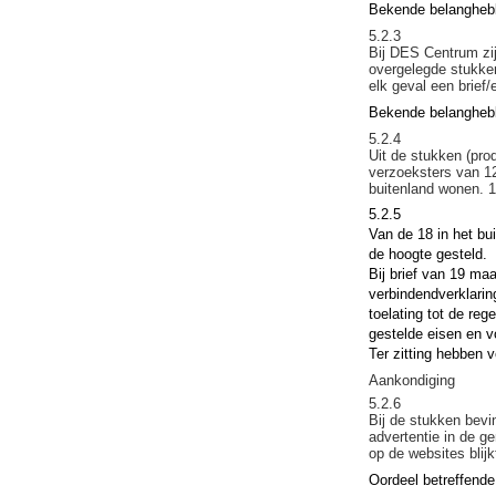
Bekende belangheb
5.2.3
Bij DES Centrum zi
overgelegde stukken 
elk geval een brief
Bekende belanghebb
5.2.4
Uit de stukken (pro
verzoeksters van 12
buitenland wonen. 14 
5.2.5
Van de 18 in het bu
de hoogte gesteld.
Bij brief van 19 ma
verbindendverklarin
toelating tot de reg
gestelde eisen en 
Ter zitting hebben 
Aankondiging
5.2.6
Bij de stukken bevi
advertentie in de g
op de websites blijk
Oordeel betreffende