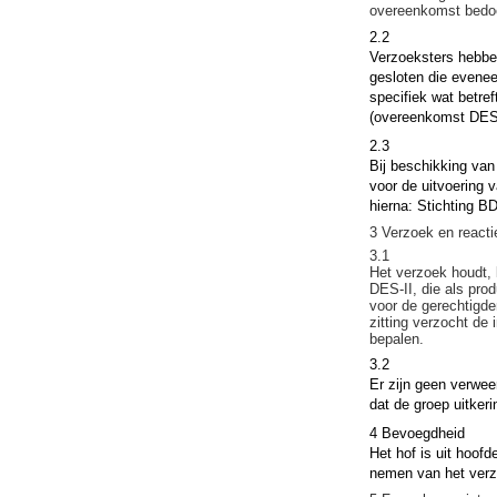
overeenkomst bedo
2.2
Verzoeksters hebbe
gesloten die evenee
specifiek wat betref
(overeenkomst DES-
2.3
Bij beschikking van 
voor de uitvoering
hierna: Stichting B
3 Verzoek en react
3.1
Het verzoek houdt, 
DES-II, die als prod
voor de gerechtigde
zitting verzocht de
bepalen.
3.2
Er zijn geen verwee
dat de groep uitker
4 Bevoegdheid
Het hof is uit hoof
nemen van het verz