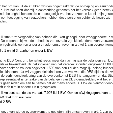
n het hof kan uit de stukken worden opgemaakt dat de oproeping en aankondi
n. Het hof heeft daarbij in aanmerking genomen dat het verzoek geen betrekki
nde belanghebbenden die niet deugdelijk van het verzoek in kennis zijn gestel
 een toezegging van verzoekers hebben deze personen echter de keuze zich vr
nden.
I strekt tot vergoeding van schade die, kort gezegd, door vroeggeboorte in
. De personen bij wie de schade is veroorzaakt zijn kleinkinderen van vrouwen
n gebruikt, een en ander als nader omschreven in artikel 1 van overeenkoms
 lid 1 en lid 3, aanhef en onder f, BW
hting DES Centrum, behartigt reeds meer dan twintig jaar de belangen van D
delijke bekendheid. Bij het indienen van het verzoek stonden ongeveer 17.000
r zover bekend zouden ongeveer 1.500 van hen zouden mogelijk belang kunnen
leinkinderen, dat wil zeggen kleinkinderen van vrouwen die DES tijdens de 
ij de verbindendverklaring van de overeenkomst DES-I is aangenomen dat Sti
epresentatief is ter zake van de belangen van DES-benadeelden, wat betreft 
is geen reden om aan te nemen dat dit thans anders is. Ook de hiervoor gen
t zich niet in andere zin uitgesproken.
 voldoet aan de eis van art. 7:907 lid 1 BW. Ook de afwijzingsgrond van art. 
BW doet zich niet voor.
lid 2 BW
hoeve van wie de overeenkomst is gesloten, zijn omschreven in art. 1 van o