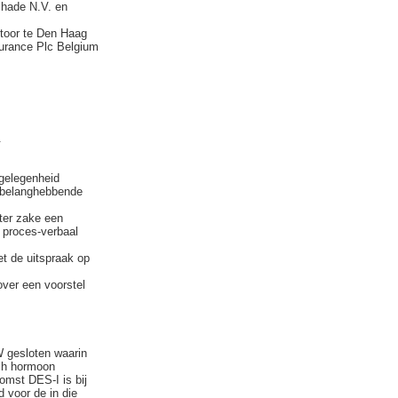
hade N.V. en
oor te Den Haag
surance Plc Belgium
.
 gelegenheid
n belanghebbende
ter zake een
s proces-verbaal
et de uitspraak op
over een voorstel
W gesloten waarin
sch hormoon
omst DES-I is bij
d voor de in die