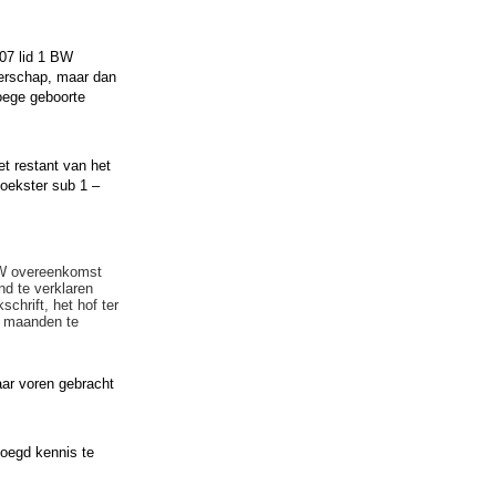
07 lid 1 BW
gerschap, maar dan
roege geboorte
et restant van het
oekster sub 1 –
 BW overeenkomst
nd te verklaren
chrift, het hof ter
ie maanden te
ar voren gebracht
voegd kennis te