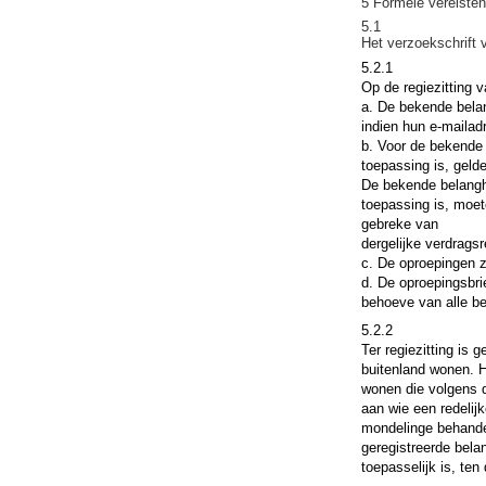
5 Formele vereisten
5.1
Het verzoekschrift v
5.2.1
Op de regiezitting 
a. De bekende bela
indien hun e-mailadr
b. Voor de bekende
toepassing is, geld
De bekende belangh
toepassing is, moe
gebreke van
dergelijke verdragsr
c. De oproepingen z
d. De oproepingsbr
behoeve van alle be
5.2.2
Ter regiezitting is 
buitenland wonen. H
wonen die volgens d
aan wie een redelij
mondelinge behandel
geregistreerde bela
toepasselijk is, ten 