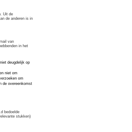
. Uit de
Aan de anderen is in
mail van
hebbenden in het
niet deugdelijk op
en niet om
g verzoeken om
 in de overeenkomst
.d bedoelde
relevante stukken)