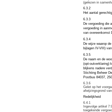
(gelezen in samenhan
6.3.2
Het aantal gerechti
6.3.3
De vergoeding die 
vergoeding in aanmer
van overeenkomst 
6.3.4
De wijze waarop de 
bijlagen IV-VIII) v
6.3.5
De naam en de woonp
(opt-outverklaring)
blijkens nadere verd
Stichting Beheer D
Postbus 84037, 25
6.3.6
Gelet op het voorga
afwijzingsgrond van 
Redelijkheid
6.4.1
Ingevolge artikel 7
toegekende vergoedi