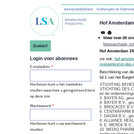
Overslaan
en
Aansprakelijkheid
Voetangels en Klemm
Hoofdnavigatie
naar
de
Hof Amsterdam
inhoud
gaan
Meer over dit on
Massaschade, coll
Zoeken?
Hof Amsterdam 24
Login voor abonnees
zie ook:
hof-amster
overeenkomst-des-i
E-mailadres
Beschikking van de 
lid 1 van het Burge
Hierboven kunt u het mailadres
STICHTING BEHEE
STICHTING DES CEN
invullen waarmee u geregistreerd bent
en de onderneminge
op deze site
3. BAYER AG, geves
4. BAYER B.V., geve
Wachtwoord
5. BROCACEF B.V.,
6. CENTRAFARM B.V.
7. DAGRA B.V., gev
8. ALLIANCE HEALT
Hierboven kunt u uw wachtwoord
9. E. MERCK B.V., 
invullen
10. MEDIQ PHARMA B
rechtsopvolgster v