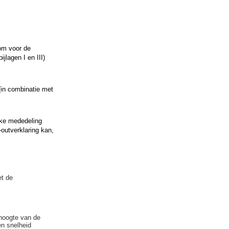
om voor de
jlagen I en III)
(in combinatie met
jke mededeling
outverklaring kan,
et de
 hoogte van de
en snelheid