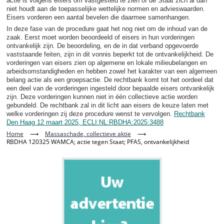
actie is volgens eisers om vastgesteld te zien of de Staat zich al dan
niet houdt aan de toepasselijke wettelijke normen en advieswaarden.
Eisers vorderen een aantal bevelen die daarmee samenhangen.
In deze fase van de procedure gaat het nog niet om de inhoud van de
zaak. Eerst moet worden beoordeeld of eisers in hun vorderingen
ontvankelijk zijn. De beoordeling, en de in dat verband opgevoerde
vaststaande feiten, zijn in dit vonnis beperkt tot de ontvankelijkheid. De
vorderingen van eisers zien op algemene en lokale milieubelangen en
arbeidsomstandigheden en hebben zowel het karakter van een algemeen
belang actie als een groepsactie. De rechtbank komt tot het oordeel dat
een deel van de vorderingen ingesteld door bepaalde eisers ontvankelijk
zijn. Deze vorderingen kunnen niet in één collectieve actie worden
gebundeld. De rechtbank zal in dit licht aan eisers de keuze laten met
welke vorderingen zij deze procedure wenst te vervolgen.
Rechtbank
Den Haag 12 maart 2025, ECLI:NL:RBDHA:2025:3488
Home
⟶
Massaschade, collectieve aktie
⟶
RBDHA 120325 WAMCA; actie tegen Staat; PFAS, ontvankelijkheid