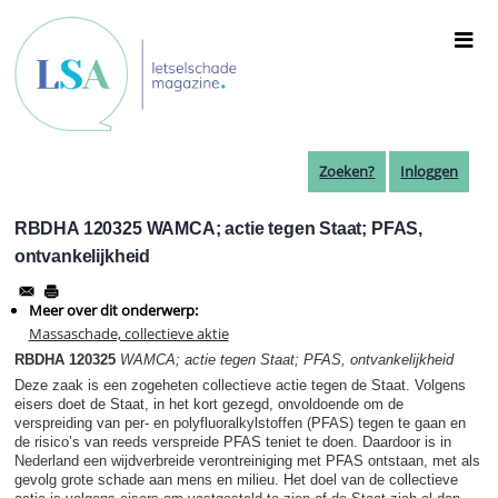
Overslaan
en
naar
de
inhoud
gaan
Zoeken?
Inloggen
RBDHA 120325 WAMCA; actie tegen Staat; PFAS,
ontvankelijkheid
Meer over dit onderwerp:
Massaschade, collectieve aktie
RBDHA 120325
WAMCA; actie tegen Staat; PFAS, ontvankelijkheid
Deze zaak is een zogeheten collectieve actie tegen de Staat. Volgens
eisers doet de Staat, in het kort gezegd, onvoldoende om de
verspreiding van per- en polyfluoralkylstoffen (PFAS) tegen te gaan en
de risico’s van reeds verspreide PFAS teniet te doen. Daardoor is in
Nederland een wijdverbreide verontreiniging met PFAS ontstaan, met als
gevolg grote schade aan mens en milieu. Het doel van de collectieve