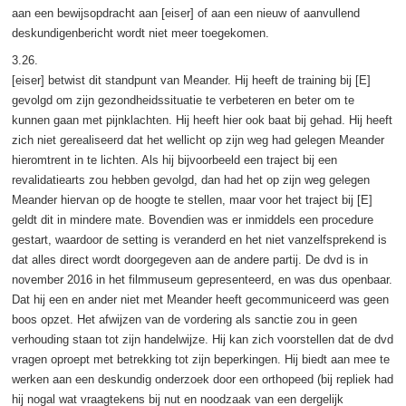
aan een bewijsopdracht aan [eiser] of aan een nieuw of aanvullend
deskundigenbericht wordt niet meer toegekomen.
3.26.
[eiser] betwist dit standpunt van Meander. Hij heeft de training bij [E]
gevolgd om zijn gezondheidssituatie te verbeteren en beter om te
kunnen gaan met pijnklachten. Hij heeft hier ook baat bij gehad. Hij heeft
zich niet gerealiseerd dat het wellicht op zijn weg had gelegen Meander
hieromtrent in te lichten. Als hij bijvoorbeeld een traject bij een
revalidatiearts zou hebben gevolgd, dan had het op zijn weg gelegen
Meander hiervan op de hoogte te stellen, maar voor het traject bij [E]
geldt dit in mindere mate. Bovendien was er inmiddels een procedure
gestart, waardoor de setting is veranderd en het niet vanzelfsprekend is
dat alles direct wordt doorgegeven aan de andere partij. De dvd is in
november 2016 in het filmmuseum gepresenteerd, en was dus openbaar.
Dat hij een en ander niet met Meander heeft gecommuniceerd was geen
boos opzet. Het afwijzen van de vordering als sanctie zou in geen
verhouding staan tot zijn handelwijze. Hij kan zich voorstellen dat de dvd
vragen oproept met betrekking tot zijn beperkingen. Hij biedt aan mee te
werken aan een deskundig onderzoek door een orthopeed (bij repliek had
hij nogal wat vraagtekens bij nut en noodzaak van een dergelijk