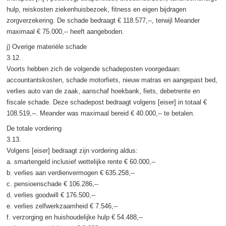
hulp, reiskosten ziekenhuisbezoek, fitness en eigen bijdragen
zorgverzekering. De schade bedraagt € 118.577,--, terwijl Meander
maximaal € 75.000,-- heeft aangeboden.
j) Overige materiële schade
3.12.
Voorts hebben zich de volgende schadeposten voorgedaan:
accountantskosten, schade motorfiets, nieuw matras en aangepast bed,
verlies auto van de zaak, aanschaf hoekbank, fiets, debetrente en
fiscale schade. Deze schadepost bedraagt volgens [eiser] in totaal €
108.519,--. Meander was maximaal bereid € 40.000,-- te betalen.
De totale vordering
3.13.
Volgens [eiser] bedraagt zijn vordering aldus:
a. smartengeld inclusief wettelijke rente € 60.000,--
b. verlies aan verdienvermogen € 635.258,--
c. pensioenschade € 106.286,--
d. verlies goodwill € 176.500,--
e. verlies zelfwerkzaamheid € 7.546,--
f. verzorging en huishoudelijke hulp € 54.488,--