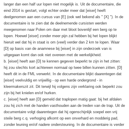
langer dan een half uur lopen niet mogelijk is. Uit de documentaire, die
eind 2014 is gestart, volgt echter onder meer dat [eiser] heeft
deelgenomen aan een cursus van [E] (ook wel bekend als " [X] "). In de
documentaire is te zien dat de deelnemende cursisten werden
meegenomen naar Polen om daar met bloot bovenlijf een berg op te
lopen. Hoewel [eiser] zonder meer pijn zal hebben bij het lopen blijkt
hieruit wel dat hij in staat is om (veel) verder dan 2 km te lopen. Waar
[D] op basis van de anamnese bij [eiser] in zijn onderzoek van is
uitgegaan komt dan ook niet overeen met de werkelijkheid.
b. [eiser] heeft aan [D] te kennen gegeven beperkt te zijn in het zitten:
hij zou slechts kort achtereen normaal op twee billen kunnen zitten. [D]
heeft dit in de FML verwerkt. In de documentaire blijkt daarentegen dat
[eiser] veelvuldig en vrijwillig - op een harde ondergrond - in
kleermakerszit zit. Dit terwijl hij volgens zijn verklaring ook beperkt zou
zijn bij het knielen en/of hurken.
c. [eiser] heeft aan [D] gemeld dat traplopen matig gaat: bij het afdalen
zou hij zich met de handen vasthouden aan de treden van de trap. Uit de
documentaire volgt daarentegen dat hij ogenschijnlijk soepel een vrij
steile berg c.q. verhoging afkomt op een onverhard en modderig pad,
zonder leuning en/of nadere ondersteuning. In de documentaire is verder