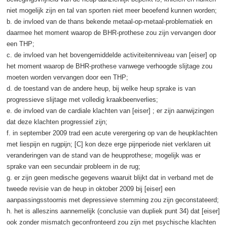
niet mogelijk zijn en tal van sporten niet meer beoefend kunnen worden;
b. de invloed van de thans bekende metaal-op-metaal-problematiek en
daarmee het moment waarop de BHR-prothese zou zijn vervangen door
een THP;
c. de invloed van het bovengemiddelde activiteitenniveau van [eiser] op
het moment waarop de BHR-prothese vanwege verhoogde slijtage zou
moeten worden vervangen door een THP;
d. de toestand van de andere heup, bij welke heup sprake is van
progressieve slijtage met volledig kraakbeenverlies;
e. de invloed van de cardiale klachten van [eiser] ; er zijn aanwijzingen
dat deze klachten progressief zijn;
f. in september 2009 trad een acute verergering op van de heupklachten
met liespijn en rugpijn; [C] kon deze erge pijnperiode niet verklaren uit
veranderingen van de stand van de heupprothese; mogelijk was er
sprake van een secundair probleem in de rug;
g. er zijn geen medische gegevens waaruit blijkt dat in verband met de
tweede revisie van de heup in oktober 2009 bij [eiser] een
aanpassingsstoornis met depressieve stemming zou zijn geconstateerd;
h. het is alleszins aannemelijk (conclusie van dupliek punt 34) dat [eiser]
ook zonder mismatch geconfronteerd zou zijn met psychische klachten