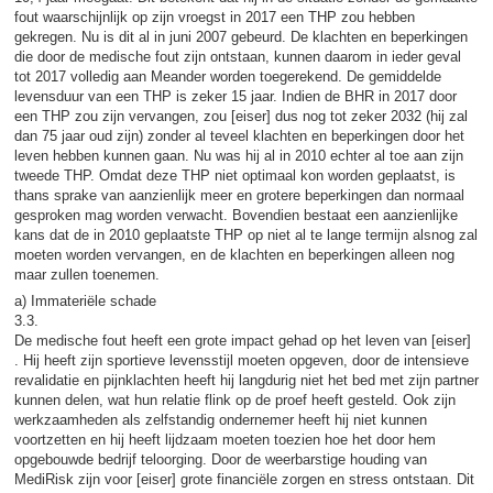
fout waarschijnlijk op zijn vroegst in 2017 een THP zou hebben
gekregen. Nu is dit al in juni 2007 gebeurd. De klachten en beperkingen
die door de medische fout zijn ontstaan, kunnen daarom in ieder geval
tot 2017 volledig aan Meander worden toegerekend. De gemiddelde
levensduur van een THP is zeker 15 jaar. Indien de BHR in 2017 door
een THP zou zijn vervangen, zou [eiser] dus nog tot zeker 2032 (hij zal
dan 75 jaar oud zijn) zonder al teveel klachten en beperkingen door het
leven hebben kunnen gaan. Nu was hij al in 2010 echter al toe aan zijn
tweede THP. Omdat deze THP niet optimaal kon worden geplaatst, is
thans sprake van aanzienlijk meer en grotere beperkingen dan normaal
gesproken mag worden verwacht. Bovendien bestaat een aanzienlijke
kans dat de in 2010 geplaatste THP op niet al te lange termijn alsnog zal
moeten worden vervangen, en de klachten en beperkingen alleen nog
maar zullen toenemen.
a) Immateriële schade
3.3.
De medische fout heeft een grote impact gehad op het leven van [eiser]
. Hij heeft zijn sportieve levensstijl moeten opgeven, door de intensieve
revalidatie en pijnklachten heeft hij langdurig niet het bed met zijn partner
kunnen delen, wat hun relatie flink op de proef heeft gesteld. Ook zijn
werkzaamheden als zelfstandig ondernemer heeft hij niet kunnen
voortzetten en hij heeft lijdzaam moeten toezien hoe het door hem
opgebouwde bedrijf teloorging. Door de weerbarstige houding van
MediRisk zijn voor [eiser] grote financiële zorgen en stress ontstaan. Dit