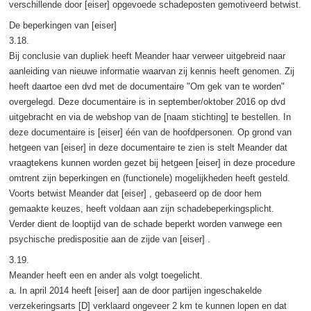
verschillende door [eiser] opgevoede schadeposten gemotiveerd betwist.
De beperkingen van [eiser]
3.18.
Bij conclusie van dupliek heeft Meander haar verweer uitgebreid naar
aanleiding van nieuwe informatie waarvan zij kennis heeft genomen. Zij
heeft daartoe een dvd met de documentaire "Om gek van te worden"
overgelegd. Deze documentaire is in september/oktober 2016 op dvd
uitgebracht en via de webshop van de [naam stichting] te bestellen. In
deze documentaire is [eiser] één van de hoofdpersonen. Op grond van
hetgeen van [eiser] in deze documentaire te zien is stelt Meander dat
vraagtekens kunnen worden gezet bij hetgeen [eiser] in deze procedure
omtrent zijn beperkingen en (functionele) mogelijkheden heeft gesteld.
Voorts betwist Meander dat [eiser] , gebaseerd op de door hem
gemaakte keuzes, heeft voldaan aan zijn schadebeperkingsplicht.
Verder dient de looptijd van de schade beperkt worden vanwege een
psychische predispositie aan de zijde van [eiser] .
3.19.
Meander heeft een en ander als volgt toegelicht.
a. In april 2014 heeft [eiser] aan de door partijen ingeschakelde
verzekeringsarts [D] verklaard ongeveer 2 km te kunnen lopen en dat