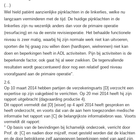
(…)
Wel hield patiënt aanzienlijke pijnklachten in de linkerlies, welke nu
langzaam verminderen met de tijd. De huidige pijnklachten in de
linkerlies zijn nu wezenlijk anders dan voor de primaire operatie
(resurfacing) en na de eerste revisieoperatie. Het behaalde functionele
niveau is zeer matig, waarbij hij zijn normale werk niet kan uitvoeren,
sporten die hij graag zou willen doen (hardlopen, wielrennen) niet kan
doen en beperkingen heeft in ADL activiteiten. Pijn bij activiteiten is de
beperkende factor, ook gaat hij al weer zwikken. De tegenvallende
resultaten wordt geaccentueerd door nog een relatief goed niveau
voorafgaand aan de primaire operatie".
2.6.
Op 10 maart 2014 hebben partijen de verzekeringsarts [D] verzocht een
expertise op zijn vakgebied te verrichten. Op 20 mei 2014 heeft hij zijn
rapport uitgebracht (dagvaarding productie 4).
Dit rapport vermeldt dat [D] [eiser] op 4 april 2014 heeft gesproken en
heeft onderzocht, en voorts dat van de aan hem toegezonden medische
informatie het rapport van [C] de belangrijkste informatiebron was. Voorts
vermeldt dit rapport:
" Op basis van de bevindingen bij lichamelijk onderzoek, verricht door
Prof. dr. [C] en nadien door mijzelf, moet gesteld worden dat de klachten
en de door betrokkene zelf aangegeven beperkingen reëel van aard zijn.