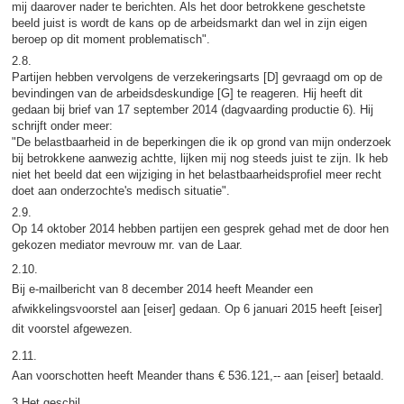
mij daarover nader te berichten. Als het door betrokkene geschetste
beeld juist is wordt de kans op de arbeidsmarkt dan wel in zijn eigen
beroep op dit moment problematisch".
2.8.
Partijen hebben vervolgens de verzekeringsarts [D] gevraagd om op de
bevindingen van de arbeidsdeskundige [G] te reageren. Hij heeft dit
gedaan bij brief van 17 september 2014 (dagvaarding productie 6). Hij
schrijft onder meer:
"De belastbaarheid in de beperkingen die ik op grond van mijn onderzoek
bij betrokkene aanwezig achtte, lijken mij nog steeds juist te zijn. Ik heb
niet het beeld dat een wijziging in het belastbaarheidsprofiel meer recht
doet aan onderzochte's medisch situatie".
2.9.
Op 14 oktober 2014 hebben partijen een gesprek gehad met de door hen
gekozen mediator mevrouw mr. van de Laar.
2.10.
Bij e-mailbericht van 8 december 2014 heeft Meander een
afwikkelingsvoorstel aan [eiser] gedaan. Op 6 januari 2015 heeft [eiser]
dit voorstel afgewezen.
2.11.
Aan voorschotten heeft Meander thans € 536.121,-- aan [eiser] betaald.
3 Het geschil