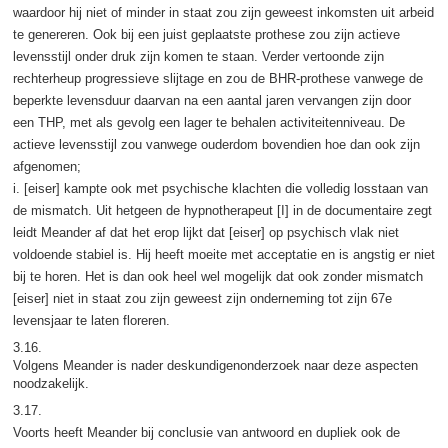
waardoor hij niet of minder in staat zou zijn geweest inkomsten uit arbeid
te genereren. Ook bij een juist geplaatste prothese zou zijn actieve
levensstijl onder druk zijn komen te staan. Verder vertoonde zijn
rechterheup progressieve slijtage en zou de BHR-prothese vanwege de
beperkte levensduur daarvan na een aantal jaren vervangen zijn door
een THP, met als gevolg een lager te behalen activiteitenniveau. De
actieve levensstijl zou vanwege ouderdom bovendien hoe dan ook zijn
afgenomen;
i. [eiser] kampte ook met psychische klachten die volledig losstaan van
de mismatch. Uit hetgeen de hypnotherapeut [I] in de documentaire zegt
leidt Meander af dat het erop lijkt dat [eiser] op psychisch vlak niet
voldoende stabiel is. Hij heeft moeite met acceptatie en is angstig er niet
bij te horen. Het is dan ook heel wel mogelijk dat ook zonder mismatch
[eiser] niet in staat zou zijn geweest zijn onderneming tot zijn 67e
levensjaar te laten floreren.
3.16.
Volgens Meander is nader deskundigenonderzoek naar deze aspecten
noodzakelijk.
3.17.
Voorts heeft Meander bij conclusie van antwoord en dupliek ook de