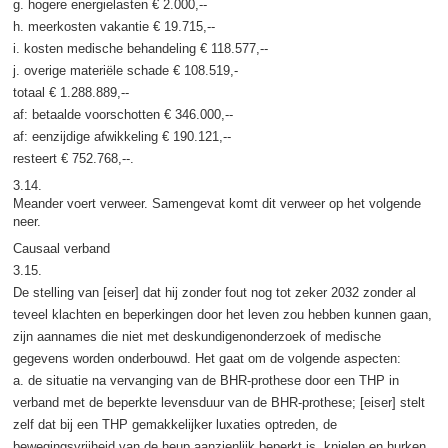
g. hogere energielasten € 2.000,--
h. meerkosten vakantie € 19.715,--
i. kosten medische behandeling € 118.577,--
j. overige materiële schade € 108.519,-
totaal € 1.288.889,--
af: betaalde voorschotten € 346.000,--
af: eenzijdige afwikkeling € 190.121,--
resteert € 752.768,--.
3.14.
Meander voert verweer. Samengevat komt dit verweer op het volgende
neer.
Causaal verband
3.15.
De stelling van [eiser] dat hij zonder fout nog tot zeker 2032 zonder al
teveel klachten en beperkingen door het leven zou hebben kunnen gaan,
zijn aannames die niet met deskundigenonderzoek of medische
gegevens worden onderbouwd. Het gaat om de volgende aspecten:
a. de situatie na vervanging van de BHR-prothese door een THP in
verband met de beperkte levensduur van de BHR-prothese; [eiser] stelt
zelf dat bij een THP gemakkelijker luxaties optreden, de
bewegingsvrijheid van de heup aanzienlijk beperkt is, knielen en hurken