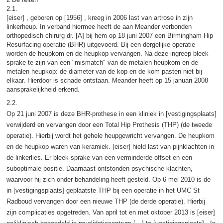
2.1.
[eiser] , geboren op [1956] , kreeg in 2006 last van artrose in zijn
linkerheup. In verband hiermee heeft de aan Meander verbonden
orthopedisch chirurg dr. [A] bij hem op 18 juni 2007 een Birmingham Hip
Resurfacing-operatie (BHR) uitgevoerd. Bij een dergelijke operatie
worden de heupkom en de heupkop vervangen. Na deze ingreep bleek
sprake te zijn van een "mismatch" van de metalen heupkom en de
metalen heupkop: de diameter van de kop en de kom pasten niet bij
elkaar. Hierdoor is schade ontstaan. Meander heeft op 15 januari 2008
aansprakelijkheid erkend.
2.2.
Op 21 juni 2007 is deze BHR-prothese in een kliniek in [vestigingsplaats]
verwijderd en vervangen door een Total Hip Prothesis (THP) (de tweede
operatie). Hierbij wordt het gehele heupgewricht vervangen. De heupkom
en de heupkop waren van keramiek. [eiser] hield last van pijnklachten in
de linkerlies. Er bleek sprake van een verminderde offset en een
suboptimale positie. Daarnaast ontstonden psychische klachten,
waarvoor hij zich onder behandeling heeft gesteld. Op 6 mei 2010 is de
in [vestigingsplaats] geplaatste THP bij een operatie in het UMC St
Radboud vervangen door een nieuwe THP (de derde operatie). Hierbij
zijn complicaties opgetreden. Van april tot en met oktober 2013 is [eiser]