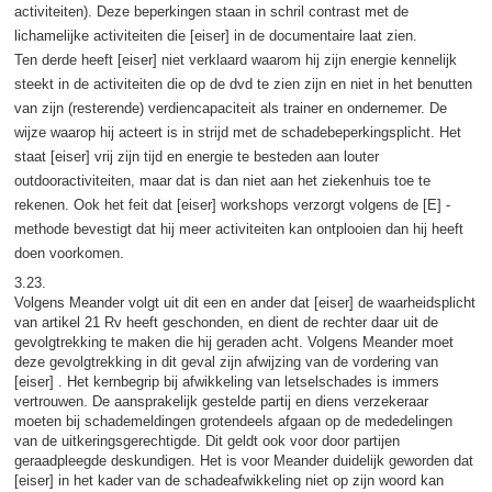
activiteiten). Deze beperkingen staan in schril contrast met de
lichamelijke activiteiten die [eiser] in de documentaire laat zien.
Ten derde heeft [eiser] niet verklaard waarom hij zijn energie kennelijk
steekt in de activiteiten die op de dvd te zien zijn en niet in het benutten
van zijn (resterende) verdiencapaciteit als trainer en ondernemer. De
wijze waarop hij acteert is in strijd met de schadebeperkingsplicht. Het
staat [eiser] vrij zijn tijd en energie te besteden aan louter
outdooractiviteiten, maar dat is dan niet aan het ziekenhuis toe te
rekenen. Ook het feit dat [eiser] workshops verzorgt volgens de [E] -
methode bevestigt dat hij meer activiteiten kan ontplooien dan hij heeft
doen voorkomen.
3.23.
Volgens Meander volgt uit dit een en ander dat [eiser] de waarheidsplicht
van artikel 21 Rv heeft geschonden, en dient de rechter daar uit de
gevolgtrekking te maken die hij geraden acht. Volgens Meander moet
deze gevolgtrekking in dit geval zijn afwijzing van de vordering van
[eiser] . Het kernbegrip bij afwikkeling van letselschades is immers
vertrouwen. De aansprakelijk gestelde partij en diens verzekeraar
moeten bij schademeldingen grotendeels afgaan op de mededelingen
van de uitkeringsgerechtigde. Dit geldt ook voor door partijen
geraadpleegde deskundigen. Het is voor Meander duidelijk geworden dat
[eiser] in het kader van de schadeafwikkeling niet op zijn woord kan