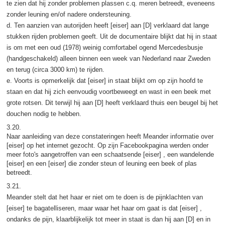
te zien dat hij zonder problemen plassen c.q. meren betreedt, eveneens
zonder leuning en/of nadere ondersteuning.
d. Ten aanzien van autorijden heeft [eiser] aan [D] verklaard dat lange
stukken rijden problemen geeft. Uit de documentaire blijkt dat hij in staat
is om met een oud (1978) weinig comfortabel ogend Mercedesbusje
(handgeschakeld) alleen binnen een week van Nederland naar Zweden
en terug (circa 3000 km) te rijden.
e. Voorts is opmerkelijk dat [eiser] in staat blijkt om op zijn hoofd te
staan en dat hij zich eenvoudig voortbeweegt en wast in een beek met
grote rotsen. Dit terwijl hij aan [D] heeft verklaard thuis een beugel bij het
douchen nodig te hebben.
3.20.
Naar aanleiding van deze constateringen heeft Meander informatie over
[eiser] op het internet gezocht. Op zijn Facebookpagina werden onder
meer foto's aangetroffen van een schaatsende [eiser] , een wandelende
[eiser] en een [eiser] die zonder steun of leuning een beek of plas
betreedt.
3.21.
Meander stelt dat het haar er niet om te doen is de pijnklachten van
[eiser] te bagatelliseren, maar waar het haar om gaat is dat [eiser] ,
ondanks de pijn, klaarblijkelijk tot meer in staat is dan hij aan [D] en in