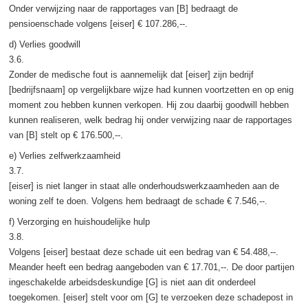
Onder verwijzing naar de rapportages van [B] bedraagt de
pensioenschade volgens [eiser] € 107.286,--.
d) Verlies goodwill
3.6.
Zonder de medische fout is aannemelijk dat [eiser] zijn bedrijf
[bedrijfsnaam] op vergelijkbare wijze had kunnen voortzetten en op enig
moment zou hebben kunnen verkopen. Hij zou daarbij goodwill hebben
kunnen realiseren, welk bedrag hij onder verwijzing naar de rapportages
van [B] stelt op € 176.500,--.
e) Verlies zelfwerkzaamheid
3.7.
[eiser] is niet langer in staat alle onderhoudswerkzaamheden aan de
woning zelf te doen. Volgens hem bedraagt de schade € 7.546,--.
f) Verzorging en huishoudelijke hulp
3.8.
Volgens [eiser] bestaat deze schade uit een bedrag van € 54.488,--.
Meander heeft een bedrag aangeboden van € 17.701,--. De door partijen
ingeschakelde arbeidsdeskundige [G] is niet aan dit onderdeel
toegekomen. [eiser] stelt voor om [G] te verzoeken deze schadepost in