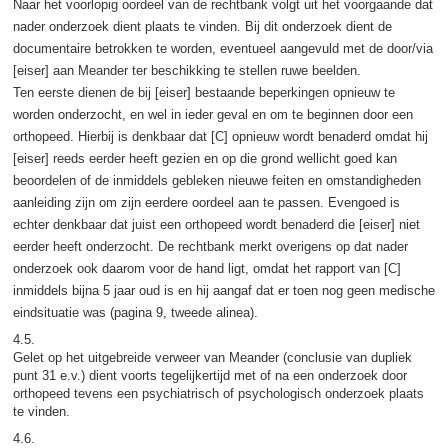
Naar het voorlopig oordeel van de rechtbank volgt uit het voorgaande dat
nader onderzoek dient plaats te vinden. Bij dit onderzoek dient de
documentaire betrokken te worden, eventueel aangevuld met de door/via
[eiser] aan Meander ter beschikking te stellen ruwe beelden.
Ten eerste dienen de bij [eiser] bestaande beperkingen opnieuw te
worden onderzocht, en wel in ieder geval en om te beginnen door een
orthopeed. Hierbij is denkbaar dat [C] opnieuw wordt benaderd omdat hij
[eiser] reeds eerder heeft gezien en op die grond wellicht goed kan
beoordelen of de inmiddels gebleken nieuwe feiten en omstandigheden
aanleiding zijn om zijn eerdere oordeel aan te passen. Evengoed is
echter denkbaar dat juist een orthopeed wordt benaderd die [eiser] niet
eerder heeft onderzocht. De rechtbank merkt overigens op dat nader
onderzoek ook daarom voor de hand ligt, omdat het rapport van [C]
inmiddels bijna 5 jaar oud is en hij aangaf dat er toen nog geen medische
eindsituatie was (pagina 9, tweede alinea).
4.5.
Gelet op het uitgebreide verweer van Meander (conclusie van dupliek
punt 31 e.v.) dient voorts tegelijkertijd met of na een onderzoek door
orthopeed tevens een psychiatrisch of psychologisch onderzoek plaats
te vinden.
4.6.