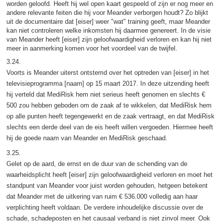
worden geloofd. Heeft hij wel open kaart gespeeld of zijn er nog meer en
andere relevante feiten die hij voor Meander verborgen houdt? Zo blijkt
uit de documentaire dat [eiser] weer "wat" training geeft, maar Meander
kan niet controleren welke inkomsten hij daarmee genereert. In de visie
van Meander heeft [eiser] zijn geloofwaardigheid verloren en kan hij niet
meer in aanmerking komen voor het voordeel van de twijfel.
3.24.
Voorts is Meander uiterst ontstemd over het optreden van [eiser] in het
televisieprogramma [naam] op 15 maart 2017. In deze uitzending heeft
hij verteld dat MediRisk hem niet serieus heeft genomen en slechts €
500 zou hebben geboden om de zaak af te wikkelen, dat MediRisk hem
op alle punten heeft tegengewerkt en de zaak vertraagt, en dat MediRisk
slechts een derde deel van de eis heeft willen vergoeden. Hiermee heeft
hij de goede naam van Meander en MediRisk geschaad.
3.25.
Gelet op de aard, de ernst en de duur van de schending van de
waarheidsplicht heeft [eiser] zijn geloofwaardigheid verloren en moet het
standpunt van Meander voor juist worden gehouden, hetgeen betekent
dat Meander met de uitkering van ruim € 536.000 volledig aan haar
verplichting heeft voldaan. De verdere inhoudelijke discussie over de
schade, schadeposten en het causaal verband is niet zinvol meer. Ook