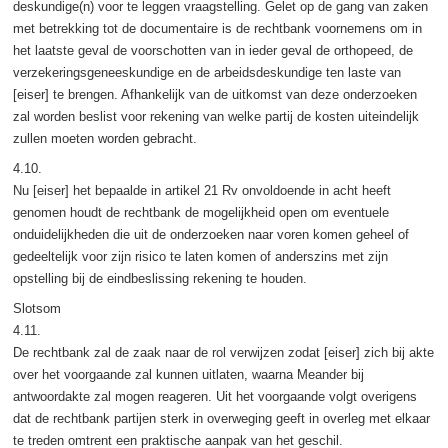
deskundige(n) voor te leggen vraagstelling. Gelet op de gang van zaken
met betrekking tot de documentaire is de rechtbank voornemens om in
het laatste geval de voorschotten van in ieder geval de orthopeed, de
verzekeringsgeneeskundige en de arbeidsdeskundige ten laste van
[eiser] te brengen. Afhankelijk van de uitkomst van deze onderzoeken
zal worden beslist voor rekening van welke partij de kosten uiteindelijk
zullen moeten worden gebracht.
4.10.
Nu [eiser] het bepaalde in artikel 21 Rv onvoldoende in acht heeft
genomen houdt de rechtbank de mogelijkheid open om eventuele
onduidelijkheden die uit de onderzoeken naar voren komen geheel of
gedeeltelijk voor zijn risico te laten komen of anderszins met zijn
opstelling bij de eindbeslissing rekening te houden.
Slotsom
4.11.
De rechtbank zal de zaak naar de rol verwijzen zodat [eiser] zich bij akte
over het voorgaande zal kunnen uitlaten, waarna Meander bij
antwoordakte zal mogen reageren. Uit het voorgaande volgt overigens
dat de rechtbank partijen sterk in overweging geeft in overleg met elkaar
te treden omtrent een praktische aanpak van het geschil.