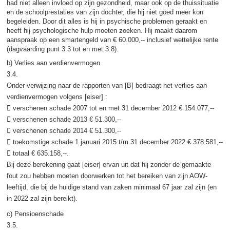
had niet alleen invloed op zijn gezondheid, maar ook op de thuissituatie
en de schoolprestaties van zijn dochter, die hij niet goed meer kon
begeleiden. Door dit alles is hij in psychische problemen geraakt en
heeft hij psychologische hulp moeten zoeken. Hij maakt daarom
aanspraak op een smartengeld van € 60.000,-- inclusief wettelijke rente
(dagvaarding punt 3.3 tot en met 3.8).
b) Verlies aan verdienvermogen
3.4.
Onder verwijzing naar de rapporten van [B] bedraagt het verlies aan
verdienvermogen volgens [eiser] :
 verschenen schade 2007 tot en met 31 december 2012 € 154.077,--
 verschenen schade 2013 € 51.300,--
 verschenen schade 2014 € 51.300,--
 toekomstige schade 1 januari 2015 t/m 31 december 2022 € 378.581,--
 totaal € 635.158,--.
Bij deze berekening gaat [eiser] ervan uit dat hij zonder de gemaakte
fout zou hebben moeten doorwerken tot het bereiken van zijn AOW-
leeftijd, die bij de huidige stand van zaken minimaal 67 jaar zal zijn (en
in 2022 zal zijn bereikt).
c) Pensioenschade
3.5.