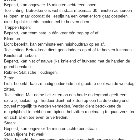
Beperkt, kan ongeveer 15 minuten achtereen lopen.
Toelichting: Betrokkene is wel in staat maximaal 30 minuten achtereen
te lopen, maar doordat de liespijn na een kwartier fors gaat opspelen,
dient hij dat slechts incidenteel te hoeven doen.
Trappen lopen:
Beperkt, kan tenminste in één keer één trap op of af.
Klimmen:
Licht beperkt, kan tenminste een huishoudtrap op en af.
Toelichting: Betrokkene dient geen ladders op of af te hoeven klimmen.
Knielen of hurken:
Beperkt, kan niet of nauwelijks knielend of hurkend met de handen de
grond bereiken.
Rubriek Statische Houdingen:
Zitten:
Licht beperkt, kan zo nodig gedurende het grootste deel van de werkdag
zitten.
Toelichting: Met name het zitten op een harde ondergrond geeft een
extra pijnbelasting. Hierdoor dient het zitten op een harde ondergrond
zoveel mogelijk te worden vermeden. Verder dient betrokkene de
mogelijkheid te hebben om tijdens het zitten regelmatig te gaan verzitten
en zich af en toe even te vertreden.
Staan:
Beperkt, kan ongeveer 15 minuten achtereen staan.
Staan tijdens het werk:
Sterk beperkt, kan gedurende minder dan een half uur per werkdag