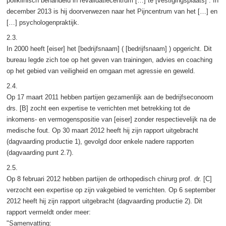
poliklinisch behandeld in revalidatiecentrum […] te [vestigingsplaats] . In
december 2013 is hij doorverwezen naar het Pijncentrum van het […] en
[…] psychologenpraktijk.
2.3.
In 2000 heeft [eiser] het [bedrijfsnaam] ( [bedrijfsnaam] ) opgericht. Dit
bureau legde zich toe op het geven van trainingen, advies en coaching
op het gebied van veiligheid en omgaan met agressie en geweld.
2.4.
Op 17 maart 2011 hebben partijen gezamenlijk aan de bedrijfseconoom
drs. [B] zocht een expertise te verrichten met betrekking tot de
inkomens- en vermogenspositie van [eiser] zonder respectievelijk na de
medische fout. Op 30 maart 2012 heeft hij zijn rapport uitgebracht
(dagvaarding productie 1), gevolgd door enkele nadere rapporten
(dagvaarding punt 2.7).
2.5.
Op 8 februari 2012 hebben partijen de orthopedisch chirurg prof. dr. [C]
verzocht een expertise op zijn vakgebied te verrichten. Op 6 september
2012 heeft hij zijn rapport uitgebracht (dagvaarding productie 2). Dit
rapport vermeldt onder meer:
"Samenvatting: