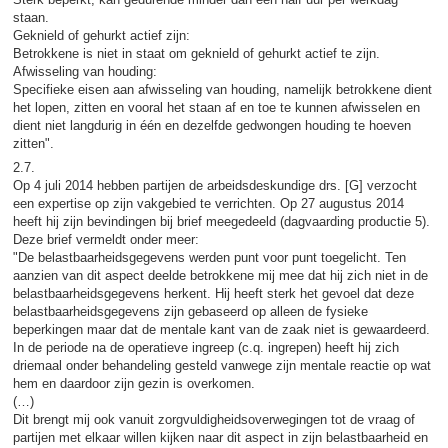
staan.
Geknield of gehurkt actief zijn:
Betrokkene is niet in staat om geknield of gehurkt actief te zijn.
Afwisseling van houding:
Specifieke eisen aan afwisseling van houding, namelijk betrokkene dient
het lopen, zitten en vooral het staan af en toe te kunnen afwisselen en
dient niet langdurig in één en dezelfde gedwongen houding te hoeven
zitten".
2.7.
Op 4 juli 2014 hebben partijen de arbeidsdeskundige drs. [G] verzocht
een expertise op zijn vakgebied te verrichten. Op 27 augustus 2014
heeft hij zijn bevindingen bij brief meegedeeld (dagvaarding productie 5).
Deze brief vermeldt onder meer:
"De belastbaarheidsgegevens werden punt voor punt toegelicht. Ten
aanzien van dit aspect deelde betrokkene mij mee dat hij zich niet in de
belastbaarheidsgegevens herkent. Hij heeft sterk het gevoel dat deze
belastbaarheidsgegevens zijn gebaseerd op alleen de fysieke
beperkingen maar dat de mentale kant van de zaak niet is gewaardeerd.
In de periode na de operatieve ingreep (c.q. ingrepen) heeft hij zich
driemaal onder behandeling gesteld vanwege zijn mentale reactie op wat
hem en daardoor zijn gezin is overkomen.
(…)
Dit brengt mij ook vanuit zorgvuldigheidsoverwegingen tot de vraag of
partijen met elkaar willen kijken naar dit aspect in zijn belastbaarheid en