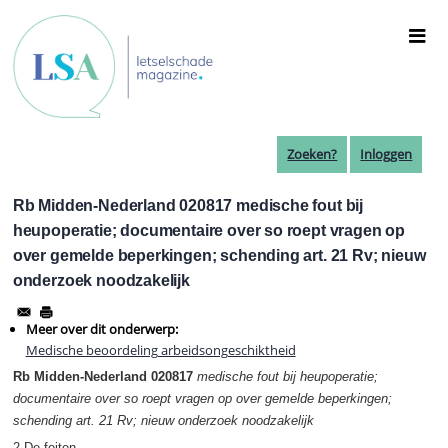
Overslaan
en
naar
de
inhoud
gaan
Zoeken?
Inloggen
Rb Midden-Nederland 020817 medische fout bij
heupoperatie; documentaire over so roept vragen op
over gemelde beperkingen; schending art. 21 Rv; nieuw
onderzoek noodzakelijk
Meer over dit onderwerp:
Medische beoordeling arbeidsongeschiktheid
Rb Midden-Nederland 020817
medische fout bij heupoperatie;
documentaire over so roept vragen op over gemelde beperkingen;
schending art. 21 Rv; nieuw onderzoek noodzakelijk
2 De feiten