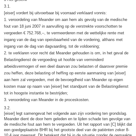
3.1.
[eiser] vordert bij uitvoerbaar bij voorraad verklaard vonnis:
1. veroordeling van Meander om aan hem als gevolg van de medische
fout van 18 juni 2007 in aanvulling op de verstrekte voorschotten te
vergoeden € 752.768,--, te vermeerderen met de wettelijke rente met
ingang van de dag van opeisbaarheid van de vordering, althans met
ingang van de dag van dagvaarding, tot de voldoening;
2. te verklaren voor recht dat Meander gehouden is om, in het geval de
Belastingdienst de vergoeding uit hoofde van verminderd
arbeidsvermogen of een deel daarvan zou belasten of daarover premie
zou heffen, deze belasting of heffing op eerste aanmaning van [eiser]
aan hem zal vergoeden, met de bevoegdheid van Meander op eigen
kosten maar op naam van [eiser] het standpunt van de Belastingdienst
tot in hoogste instantie te bestrijden;
3. veroordeling van Meander in de proceskosten.
3.2.
[eiser] legt samengevat het volgende aan zijn vordering ten grondslag.
Meander dient de door hem geleden en te lijden schade ten gevolge van
de medische fout aan hem te vergoeden. Uit het rapport van [C] blijkt dat
een goedgeplaatste BHR bij het grootste deel van de patiënten zeker 8-
10,4 jaar meegaat. Dit betekent dat hij in de situatie zonder de gemaakte