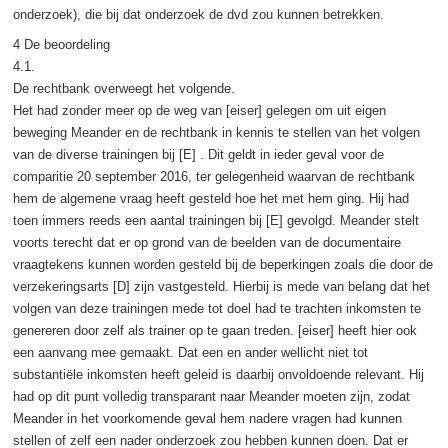
onderzoek), die bij dat onderzoek de dvd zou kunnen betrekken.
4 De beoordeling
4.1.
De rechtbank overweegt het volgende.
Het had zonder meer op de weg van [eiser] gelegen om uit eigen
beweging Meander en de rechtbank in kennis te stellen van het volgen
van de diverse trainingen bij [E] . Dit geldt in ieder geval voor de
comparitie 20 september 2016, ter gelegenheid waarvan de rechtbank
hem de algemene vraag heeft gesteld hoe het met hem ging. Hij had
toen immers reeds een aantal trainingen bij [E] gevolgd. Meander stelt
voorts terecht dat er op grond van de beelden van de documentaire
vraagtekens kunnen worden gesteld bij de beperkingen zoals die door de
verzekeringsarts [D] zijn vastgesteld. Hierbij is mede van belang dat het
volgen van deze trainingen mede tot doel had te trachten inkomsten te
genereren door zelf als trainer op te gaan treden. [eiser] heeft hier ook
een aanvang mee gemaakt. Dat een en ander wellicht niet tot
substantiële inkomsten heeft geleid is daarbij onvoldoende relevant. Hij
had op dit punt volledig transparant naar Meander moeten zijn, zodat
Meander in het voorkomende geval hem nadere vragen had kunnen
stellen of zelf een nader onderzoek zou hebben kunnen doen. Dat er