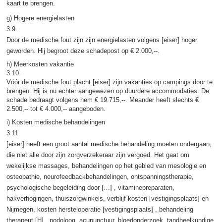
kaart te brengen.
g) Hogere energielasten
3.9.
Door de medische fout zijn zijn energielasten volgens [eiser] hoger
geworden. Hij begroot deze schadepost op € 2.000,--.
h) Meerkosten vakantie
3.10.
Vóór de medische fout placht [eiser] zijn vakanties op campings door te
brengen. Hij is nu echter aangewezen op duurdere accommodaties. De
schade bedraagt volgens hem € 19.715,--. Meander heeft slechts €
2.500,-- tot € 4.000,-- aangeboden.
i) Kosten medische behandelingen
3.11.
[eiser] heeft een groot aantal medische behandeling moeten ondergaan,
die niet alle door zijn zorgverzekeraar zijn vergoed. Het gaat om
wekelijkse massages, behandelingen op het gebied van mesologie en
osteopathie, neurofeedbackbehandelingen, ontspanningstherapie,
psychologische begeleiding door […] , vitaminepreparaten,
hakverhogingen, thuiszorgwinkels, verblijf kosten [vestigingsplaats] en
Nijmegen, kosten hersteloperatie [vestigingsplaats] , behandeling
therapeut [H] , podoloog, acupunctuur, bloedonderzoek, tandheelkundige