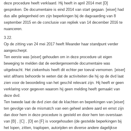
deze procedure heeft verklaard. Hij heeft in april 2014 met [D]
gesproken. De documentaire is eind 2014 van start gegaan. [eiser] had
dus alle gelegenheid om zijn beperkingen bij de dagvaarding van 8
september 2015 en de conclusie van repliek van 14 december 2016 te
nuanceren.
3.22.
Op de zitting van 24 mei 2017 heeft Meander haar standpunt verder
aangescherpt.
Ten eerste was [eiser] gehouden om in deze procedure uit eigen
beweging te melden dat de eerdergenoemde documentaire was
uitgebracht. Het ziekenhuis heeft dit echter per toeval vernomen. [eiser]
wist althans behoorde te weten dat de activiteiten die hij op de dvd laat
zien voor de beoordeling van het geschil relevant zijn. Hij heeft er geen
verklaring voor gegeven waarom hij geen melding heeft gemaakt van
deze dvd.
Ten tweede laat de dvd zien dat de klachten en beperkingen van [eiser]
ten gevolge van de mismatch van een geheel andere aard en ernst zijn
dan door hem in deze procedure is gesteld en door hem ten overstaan
van [B] , [C] , [D] en [F] is voorgehouden (de gestelde beperkingen bij
het lopen, zitten, traplopen, autorijden en diverse andere dagelijkse