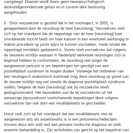
vastgelegd. Daarom wordt thans geen neuropsychologisch
deskundigenonderzoek gelast en in zoverre elke beslissing
aangehouden.
6. Door verzoekster is gesteld dat in het voortraject, in 2001, is
gerapporteerd door de neuroloog de heer [neuroloog]. Verzoekster stelt
zich op het standpunt dat de rapportage van de heer [neuroloog] haar
onvoldoende inzicht biedt om haar kansen in een eventueel aanhangig te
maken procedure op juiste wijze te kunnen inschatten, mede omdat die
rapportage inmiddels gedateerd is. Voorts stelt verzoekster dat volgens
de nieuwste richtlijn waaraan in Nederland werkende neurologen zich in
beginsel hebben te conformeren, de neuroloog niet langer de
aangewezen persoon is om beperkingen ten gevolge van een
postwhiplash syndroom te mogen duiden. Vanwege het ontbreken van
een neurlogisch anatomisch substraat mag deze neuroloog op grond van
de nieuwe richtlijn nog wel steeds de diagnose postwhiplash syndroom
stellen, hetgeen de heer [neuroloog] ook bij verzoekster heeft
gediagnosticeerd. Het beoordelen van de bij verzoekster uit het
aanwezige pijnsyndroom voortvloeiende beperkingen dient volgens
verzoekster dan ook door een revalidatiearts te geschieden.
Univé stelt zich op het standpunt dat een revalidatiearts niet de
aangewezen arts als expertisearts is in een personenschadeclaim.
Immers deze arts stelt niet een primaire medische diagnose en stelt
evenmin behandeling in. Zijn activiteiten zijn gericht op het beperken van