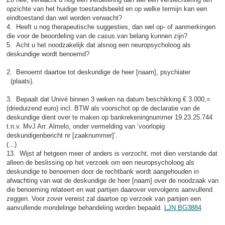
opzichte van het huidige toestandsbeeld en op welke termijn kan een
eindtoestand dan wel worden verwacht?
4. Heeft u nog therapeutische suggesties, dan wel op- of aanmerkingen
die voor de beoordeling van de casus van belang kunnen zijn?
5. Acht u het noodzakelijk dat alsnog een neuropsycholoog als
deskundige wordt benoemd?
2. Benoemt daartoe tot deskundige de heer [naam], psychiater
(plaats).
3. Bepaalt dat Univé binnen 3 weken na datum beschikking € 3.000,=
(drieduizend euro) incl. BTW als voorschot op de declaratie van de
deskundige dient over te maken op bankrekeningnummer 19.23.25.744
t.n.v. MvJ Arr. Almelo, onder vermelding van ‘voorlopig
deskundigenbericht nr [zaaknummer]’.
(...)
13. Wijst af hetgeen meer of anders is verzocht, met dien verstande dat
alleen de beslissing op het verzoek om een neuropsycholoog als
deskundige te benoemen door de rechtbank wordt aangehouden in
afwachting van wat de deskundige de heer [naam] over de noodzaak van
die benoeming relateert en wat partijen daarover vervolgens aanvullend
zeggen. Voor zover vereist zal daartoe op verzoek van partijen een
aanvullende mondelinge behandeling worden bepaald.
LJN BG3884