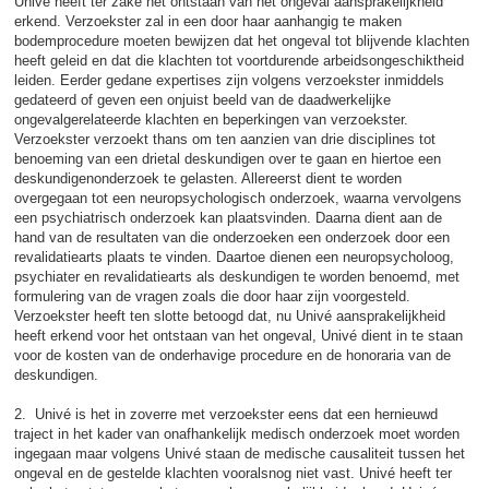
Univé heeft ter zake het ontstaan van het ongeval aansprakelijkheid
erkend. Verzoekster zal in een door haar aanhangig te maken
bodemprocedure moeten bewijzen dat het ongeval tot blijvende klachten
heeft geleid en dat die klachten tot voortdurende arbeidsongeschiktheid
leiden. Eerder gedane expertises zijn volgens verzoekster inmiddels
gedateerd of geven een onjuist beeld van de daadwerkelijke
ongevalgerelateerde klachten en beperkingen van verzoekster.
Verzoekster verzoekt thans om ten aanzien van drie disciplines tot
benoeming van een drietal deskundigen over te gaan en hiertoe een
deskundigenonderzoek te gelasten. Allereerst dient te worden
overgegaan tot een neuropsychologisch onderzoek, waarna vervolgens
een psychiatrisch onderzoek kan plaatsvinden. Daarna dient aan de
hand van de resultaten van die onderzoeken een onderzoek door een
revalidatiearts plaats te vinden. Daartoe dienen een neuropsycholoog,
psychiater en revalidatiearts als deskundigen te worden benoemd, met
formulering van de vragen zoals die door haar zijn voorgesteld.
Verzoekster heeft ten slotte betoogd dat, nu Univé aansprakelijkheid
heeft erkend voor het ontstaan van het ongeval, Univé dient in te staan
voor de kosten van de onderhavige procedure en de honoraria van de
deskundigen.
2. Univé is het in zoverre met verzoekster eens dat een hernieuwd
traject in het kader van onafhankelijk medisch onderzoek moet worden
ingegaan maar volgens Univé staan de medische causaliteit tussen het
ongeval en de gestelde klachten vooralsnog niet vast. Univé heeft ter