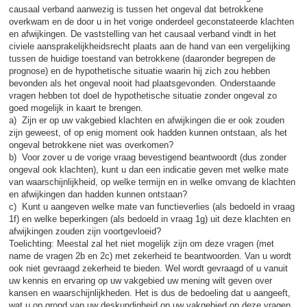
causaal verband aanwezig is tussen het ongeval dat betrokkene
overkwam en de door u in het vorige onderdeel geconstateerde klachten
en afwijkingen. De vaststelling van het causaal verband vindt in het
civiele aansprakelijkheidsrecht plaats aan de hand van een vergelijking
tussen de huidige toestand van betrokkene (daaronder begrepen de
prognose) en de hypothetische situatie waarin hij zich zou hebben
bevonden als het ongeval nooit had plaatsgevonden. Onderstaande
vragen hebben tot doel de hypothetische situatie zonder ongeval zo
goed mogelijk in kaart te brengen.
a) Zijn er op uw vakgebied klachten en afwijkingen die er ook zouden
zijn geweest, of op enig moment ook hadden kunnen ontstaan, als het
ongeval betrokkene niet was overkomen?
b) Voor zover u de vorige vraag bevestigend beantwoordt (dus zonder
ongeval ook klachten), kunt u dan een indicatie geven met welke mate
van waarschijnlijkheid, op welke termijn en in welke omvang de klachten
en afwijkingen dan hadden kunnen ontstaan?
c) Kunt u aangeven welke mate van functieverlies (als bedoeld in vraag
1f) en welke beperkingen (als bedoeld in vraag 1g) uit deze klachten en
afwijkingen zouden zijn voortgevloeid?
Toelichting: Meestal zal het niet mogelijk zijn om deze vragen (met
name de vragen 2b en 2c) met zekerheid te beantwoorden. Van u wordt
ook niet gevraagd zekerheid te bieden. Wel wordt gevraagd of u vanuit
uw kennis en ervaring op uw vakgebied uw mening wilt geven over
kansen en waarschijnlijkheden. Het is dus de bedoeling dat u aangeeft,
wat u op grond van uw deskundigheid op uw vakgebied op deze vragen