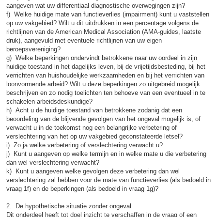
aangeven wat uw differentiaal diagnostische overwegingen zijn?
f) Welke huidige mate van functieverlies (impairment) kunt u vaststellen
op uw vakgebied? Wilt u dit uitdrukken in een percentage volgens de
richtlijnen van de American Medical Association (AMA-guides, laatste
druk), aangevuld met eventuele richtlijnen van uw eigen
beroepsvereniging?
g) Welke beperkingen ondervindt betrokkene naar uw oordeel in zijn
huidige toestand in het dagelijks leven, bij de vrijetijdsbesteding, bij het
verrichten van huishoudelijke werkzaamheden en bij het verrichten van
loonvormende arbeid? Wilt u deze beperkingen zo uitgebreid mogelijk
beschrijven en zo nodig toelichten ten behoeve van een eventueel in te
schakelen arbeidsdeskundige?
h) Acht u de huidige toestand van betrokkene zodanig dat een
beoordeling van de blijvende gevolgen van het ongeval mogelijk is, of
verwacht u in de toekomst nog een belangrijke verbetering of
verslechtering van het op uw vakgebied geconstateerde letsel?
i) Zo ja welke verbetering of verslechtering verwacht u?
j) Kunt u aangeven op welke termijn en in welke mate u die verbetering
dan wel verslechtering verwacht?
k) Kunt u aangeven welke gevolgen deze verbetering dan wel
verslechtering zal hebben voor de mate van functieverlies (als bedoeld in
vraag 1f) en de beperkingen (als bedoeld in vraag 1g)?
2. De hypothetische situatie zonder ongeval
Dit onderdeel heeft tot doel inzicht te verschaffen in de vraag of een