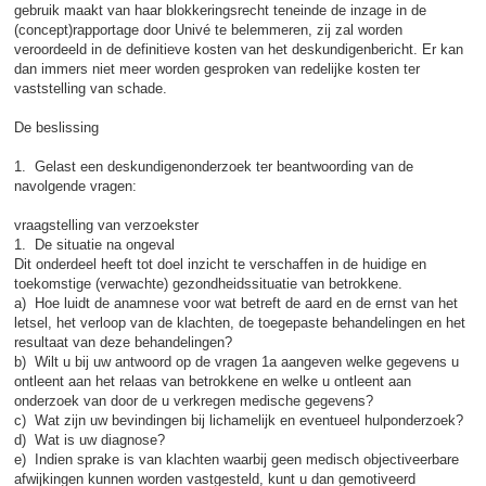
gebruik maakt van haar blokkeringsrecht teneinde de inzage in de
(concept)rapportage door Univé te belemmeren, zij zal worden
veroordeeld in de definitieve kosten van het deskundigenbericht. Er kan
dan immers niet meer worden gesproken van redelijke kosten ter
vaststelling van schade.
De beslissing
1. Gelast een deskundigenonderzoek ter beantwoording van de
navolgende vragen:
vraagstelling van verzoekster
1. De situatie na ongeval
Dit onderdeel heeft tot doel inzicht te verschaffen in de huidige en
toekomstige (verwachte) gezondheidssituatie van betrokkene.
a) Hoe luidt de anamnese voor wat betreft de aard en de ernst van het
letsel, het verloop van de klachten, de toegepaste behandelingen en het
resultaat van deze behandelingen?
b) Wilt u bij uw antwoord op de vragen 1a aangeven welke gegevens u
ontleent aan het relaas van betrokkene en welke u ontleent aan
onderzoek van door de u verkregen medische gegevens?
c) Wat zijn uw bevindingen bij lichamelijk en eventueel hulponderzoek?
d) Wat is uw diagnose?
e) Indien sprake is van klachten waarbij geen medisch objectiveerbare
afwijkingen kunnen worden vastgesteld, kunt u dan gemotiveerd