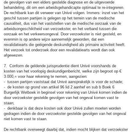
de gevolgen van een elders gestelde diagnose en de uitgevoerde
behandeling, dit om een arbeidsgehandicapte optimaal te re-integreren.
De rechtbank kan dit verweer van Univé volgen. Immers: inzet van het
geschil tussen partijen is gelegen op het terrein van de medische
causaliteit, dus van het vaststellen van de medische oorzaak van de
arbeidsongeschiktheid van verzoekster, en het verband tussen die
oorzaak en het verkeersongeval. Door verzoekster is niet gesteld, en
evenmin is op andere wijze aannemelijk geworden, dat een
revalidatiearts die geëigende deskundigheid als primaire activiteit heeft.
Het verzoek tot onderzoek door een revalidatiearts wordt dan ook
afgewezen.
7. Conform de geldende jurisprudentie dient Univé voorshands de
kosten van het voorlopig deskundigenbericht, welke zijn begroot op €
3.000,= voor haar rekening te nemen, aangezien:
- tussen partijen vaststaat dat Univé aansprakelijk is voor de schade;
- de kosten op grond van artikel 96 lid 2 aanhef en sub b Boek 6
Burgerlijk Wetboek in beginsel voor rekening van Univé komen indien de
door verzoekster gestelde gevolgen van het ongeval komen vast te
staan;
- denkbaar is dat deze kosten ook door Univé zullen moeten worden
gedragen indien de door verzoekster gestelde gevolgen van het ongeval
niet komen vast te staan.
De rechtbank overweegt daarbij dat, indien mocht blijken dat verzoekster