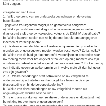
kúnt zeggen.
vraagstelling van Univé
1. Wilt u op grond van uw onderzoeksbevindingen en de overige
beschikbare
gegevens zo uitgebreid mogelijk en gemotiveerd aangeven:
a) Wat zijn uw differentiaal diagnostische overwegingen en welke
diagnose(n) stelt u op uw vakgebied, volgens de DSM IV classificatie?
b) Welke factoren spelen een rol bij de door betrokkene aangegeven
klachten of verschijnselen?
c) Bestaan er restklachten en/of restverschijnselen die op medische
gronden als ongevalsgevolg moeten worden beschouwd? Zo ja, welke?
d) Welke van de huidige klachten en/of verschijnselen bestonden naar
uw mening reeds voor het ongeval of zouden op enig moment óók zijn
ontstaan als betrokkene het ongeval niet was overkomen? Kunt u daarbij
een indicatie geven op welke termijn en in welke mate dit dan het geval
zou zijn geweest?
2. a. Welke beperkingen stelt betrokkene op uw vakgebied te
ondervinden bij activiteiten van het dagelijkse leven, in de vrije
tijdsbesteding en bij de beroepsuitoefening?
b. Welke van deze beperkingen op uw vakgebied moeten als
ongevalsgevolg worden beschouwd?
3. Is er thans sprake van een relatieve of definitieve eindtoestand met
betrekking tot eventuele ongevalsgevolgen?
Zo nee, verwacht u nog een verbetering dan wel een verslechtering ten