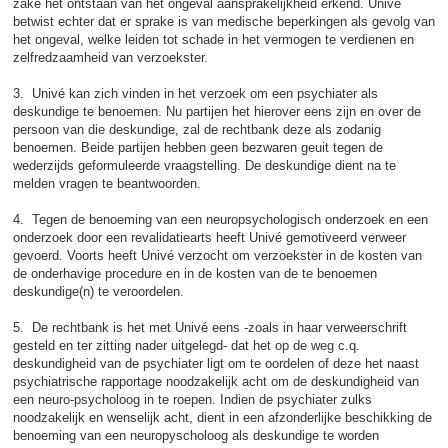
zake het ontstaan van het ongeval aansprakelijkheid erkend. Univé
betwist echter dat er sprake is van medische beperkingen als gevolg van
het ongeval, welke leiden tot schade in het vermogen te verdienen en
zelfredzaamheid van verzoekster.
3. Univé kan zich vinden in het verzoek om een psychiater als
deskundige te benoemen. Nu partijen het hierover eens zijn en over de
persoon van die deskundige, zal de rechtbank deze als zodanig
benoemen. Beide partijen hebben geen bezwaren geuit tegen de
wederzijds geformuleerde vraagstelling. De deskundige dient na te
melden vragen te beantwoorden.
4. Tegen de benoeming van een neuropsychologisch onderzoek en een
onderzoek door een revalidatiearts heeft Univé gemotiveerd verweer
gevoerd. Voorts heeft Univé verzocht om verzoekster in de kosten van
de onderhavige procedure en in de kosten van de te benoemen
deskundige(n) te veroordelen.
5. De rechtbank is het met Univé eens -zoals in haar verweerschrift
gesteld en ter zitting nader uitgelegd- dat het op de weg c.q.
deskundigheid van de psychiater ligt om te oordelen of deze het naast
psychiatrische rapportage noodzakelijk acht om de deskundigheid van
een neuro-psycholoog in te roepen. Indien de psychiater zulks
noodzakelijk en wenselijk acht, dient in een afzonderlijke beschikking de
benoeming van een neuropyscholoog als deskundige te worden