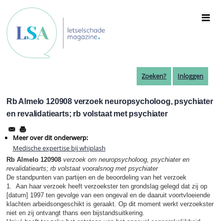
Overslaan
en
naar
de
inhoud
gaan
Zoeken?
Inloggen
Rb Almelo 120908 verzoek neuropsycholoog, psychiater
en revalidatiearts; rb volstaat met psychiater
Meer over dit onderwerp:
Medische expertise bij whiplash
Rb Almelo 120908
verzoek om neuropsycholoog, psychiater en
revalidatiearts; rb volstaat vooralsnog met psychiater
De standpunten van partijen en de beoordeling van het verzoek
1. Aan haar verzoek heeft verzoekster ten grondslag gelegd dat zij op
[datum] 1997 ten gevolge van een ongeval en de daaruit voortvloeiende
klachten arbeidsongeschikt is geraakt. Op dit moment werkt verzoekster
niet en zij ontvangt thans een bijstandsuitkering.