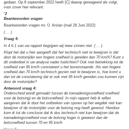
gedaan. Op 8 september 2022 heeft [C] daarop gereageerd als volgt,
voor zover hier relevant:
“
2
Beantwoorden vragen
Beantwoorden vragen mr. Ü. Arslan (mail 28 Juni 2022)
( ... ).
Vraag 4:
In 4.6.1 van uw rapport begrijpen wij twee zinnen niet. ( ... ).
Klopt het dat u hier aangeeft dat het technisch niet te bewijzen is dat
door de motorrijder een hogere snelheid is gereden dan 70 km/h? Kunt u
dit onderdeel in uw analyse nader toelichten? Ook met betrekking tot de
snelheid van 95 km/h constateert u het bovenstaande. Als een hogere
snelheid dan 70 km/h technisch gezien niet te bewijzen is, hoe komt u
dan tot de constatering dat er ook met 95 km/h gereden zou kunnen zijn
door de motorrijder?
Antwoord vraag 4:
Onderscheid wordt gemaakt tussen de toenaderingssnelheid snelheid
voor de botsing) en de botssnelheid. In mijn rapport heb ik willen
aangeven dat ik door het ontbreken van sporen op het wegdek niet kan
bewijzen of de motorrijder voor de botsing nog heeft geremd. Hierdoor
kom ik tot de conclusie dat ik dus technisch niet kan bewijzen dat de
toenaderingssnelheid voor de botsing hoger is geweest dan de
botssnelheid tussen 70 en 95 km/h.