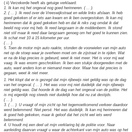
( ii) Verzekerde heeft als getuige verklaard:
1. Ik kan mij het ongeval nog goed herinneren. ( ... ).
2. ( ... ). Ik reed over de Vreeswijkstraat en wilde links afslaan. Ik heb
goed gekeken of er iets aan kwam en ik ben overgestoken. Ik kan mij
herinneren dat ik goed gekeken heb en dat ik niks zag omdat ik dat
beeld nog voor mij heb. Ik reed langzaam in de middenberm. Ik stond
niet stil maar ik reed daar langzaam genoeg om het goed te kunnen zien.
Ik schat met 10 á 15 kilometer per uur.
( ... ).
5. Toen de motor mijn auto raakte, stonden de voorwielen van mijn auto
net op de stoep waar je overheen moet om de zijstraat in te rijden. Wat
er na de klap precies is gebeurd, weet ik niet meer. Het is voor mij wat
vaag. Ik was enorm geschrokken. Ik ben een stukje doorgereden met de
auto, want anders kon er niemand meer door. Maar hoe dat precies is
gegaan, weet ik niet meer.
1. Het klopt dat er is gezegd dat mijn rijbewijs niet geldig was op de dag
van het ongeval. ( ... ). Het was voor mij niet duidelijk dat mijn rijbewijs
niet geldig was. Dat hoorde ik de dag van het ongeval van de politie. Het
is mij eigenlijk nog steeds niet duidelijk hoe dat nu zat destijds.
( ... ).
3. ( ... ). U vraagt of mijn zicht op het tegemoetkomend verkeer daardoor
werd belemmerd. Niet persé. Het was duidelijk. Ik kan mij herinneren dat
ik goed heb gekeken, maar ik geloof dat het zicht wel iets werd
belemmerd.
4. U houdt mij een deel uit mijn verklaring bij de politie voor. Naar
aanleiding daarvan vraagt u waar de achterkant van mijn auto was op het