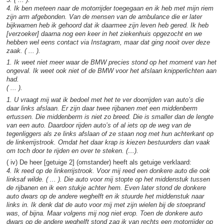
4. Ik ben meteen naar de motorrijder toegegaan en ik heb met mijn riem
zijn arm afgebonden. Van de mensen van de ambulance die er later
bijkwamen heb ik gehoord dat ik daarmee zijn leven heb gered. Ik heb
[verzoeker] daarna nog een keer in het ziekenhuis opgezocht en we
hebben wel eens contact via Instagram, maar dat ging nooit over deze
zaak. ( ... ).
1. Ik weet niet meer waar de BMW precies stond op het moment van het
ongeval. Ik weet ook niet of de BMW voor het afslaan knipperlichten aan
had.
( ... ).
1. U vraagt mij wat ik bedoel met het te ver doorrijden van auto’s die
daar links afslaan. Er zijn daar twee rijbanen met een middenberm
ertussen. Die middenberm is niet zo breed. Die is smaller dan de lengte
van een auto. Daardoor rijden auto’s of al iets op de weg van de
tegenliggers als ze links afslaan of ze staan nog met hun achterkant op
de linkerrijstrook. Omdat het daar krap is kiezen bestuurders dan vaak
om toch door te rijden en over te steken. (…).
( iv) De heer [getuige 2] (omstander) heeft als getuige verklaard:
4. Ik reed op de linkerrijstrook. Voor mij reed een donkere auto die ook
linksaf wilde. ( ... ). Die auto voor mij stopte op het middenstuk tussen
de rijbanen en ik een stukje achter hem. Even later stond de donkere
auto dwars op de andere weghelft en ik stuurde het middenstuk naar
links in. Ik denk dat de auto voor mij met zijn wielen bij de stoeprand
was, of bijna. Maar volgens mij nog niet erop. Toen de donkere auto
dwars op de andere weghelft stond zag ik van rechts een motorrijder op