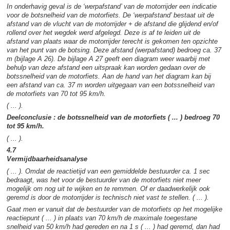
In onderhavig geval is de ‘werpafstand’ van de motorrijder een indicatie
voor de botsnelheid van de motorfiets. De ‘werpafstand’ bestaat uit de
afstand van de vlucht van de motorrijder + de afstand die glijdend en/of
rollend over het wegdek werd afgelegd. Deze is af te leiden uit de
afstand van plaats waar de motorrijder terecht is gekomen ten opzichte
van het punt van de botsing. Deze afstand (werpafstand) bedroeg ca. 37
m (bijlage A 26). De bijlage A 27 geeft een diagram weer waarbij met
behulp van deze afstand een uitspraak kan worden gedaan over de
botssnelheid van de motorfiets. Aan de hand van het diagram kan bij
een afstand van ca. 37 m worden uitgegaan van een botssnelheid van
de motorfiets van 70 tot 95 km/h.
( ... ).
Deelconclusie : de botssnelheid van de motorfiets ( ... ) bedroeg 70
tot 95 km/h.
( ... ).
4.7
Vermijdbaarheidsanalyse
( ... ). Omdat de reactietijd van een gemiddelde bestuurder ca. 1 sec
bedraagt, was het voor de bestuurder van de motorfiets niet meer
mogelijk om nog uit te wijken en te remmen. Of er daadwerkelijk ook
geremd is door de motorrijder is technisch niet vast te stellen. ( ... ).
Gaat men er vanuit dat de bestuurder van de motorfiets op het mogelijke
reactiepunt ( ... ) in plaats van 70 km/h de maximale toegestane
snelheid van 50 km/h had gereden en na 1 s ( ... ) had geremd, dan had