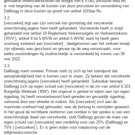
gemaakte onderzoekskosten ter hoogte van € 5.082 (inclusief btw) en;
d. met begroting van de kosten van deze procedure en veroordeling van
Dallbogg in deze kosten op grond van artikel 1019aa Rv.
3.2.
[verzoeker] legt aan zijn verzoek ten grondslag dat verzekerde
onrechtmatig jegens hem heeft gehandeld. Verzekerde heeft in strijd
gehandeld met artikel 18 Reglement Verkeersregels en Verkeerstekens
(‘RVV’), artikel 9 lid 5 WVW en artikel 5 WVW, want hij heeft geen
voorrang verleend aan [verzoeker] , deelgenomen aan het verkeer terwijl
zijn rijbewijs was geschorst en gevaar op de weg veroorzaakt, voor
welke overtredingen hij strafrechtelijk is veroordeeld bij vonnis van 30
mei 2022.
3.3.
Dallbogg voert verweer. Primair stelt zij zich op het standpunt dat
aansprakelijkheid niet is komen vast te staan. Zij betwist dat verzekerde
onrechtmatig jegens [verzoeker] heeft gehandeld. Subsidiair beroept
Dallbogg zich op eigen schuld van [verzoeker] in de zin van artikel 6:101
Burgerlijk Wetboek (‘BW’). Het ongeval is geheel te wijten aan zijn eigen
rijgedrag: hij heeft onverantwoord hard gereden en gevaarlijk rijgedrag
vertoond door een wheelie te maken. Als [verzoeker] zich aan de
maximale snelheid had gehouden, was de botsing te vermijden geweest.
In het geval de rechtbank niettemin van oordeel is dat sprake is van een
onrechtmatige daad van verzekerde, stelt Dallbogg gezien de mate van
eigen schuld van [verzoeker] een verdeling voor van 25% (Dallbogg) en
75% ( [verzoeker] ). Er is geen reden voor toepassing van de
billijkheidscorrectie.