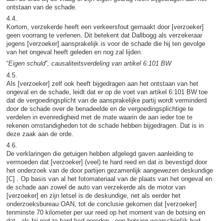
ontstaan van de schade.
4.4.
Kortom, verzekerde heeft een verkeersfout gemaakt door [verzoeker]
geen voorrang te verlenen. Dit betekent dat Dallbogg als verzekeraar
jegens [verzoeker] aansprakelijk is voor de schade die hij ten gevolge
van het ongeval heeft geleden en nog zal lijden.
“
Eigen schuld
”
, causaliteitsverdeling van artikel 6:101 BW
4.5.
Als [verzoeker] zelf ook heeft bijgedragen aan het ontstaan van het
ongeval en de schade, leidt dat er op de voet van artikel 6:101 BW toe
dat de vergoedingsplicht van de aansprakelijke partij wordt verminderd
door de schade over de benadeelde en de vergoedingsplichtige te
verdelen in evenredigheid met de mate waarin de aan ieder toe te
rekenen omstandigheden tot de schade hebben bijgedragen. Dat is in
deze zaak aan de orde.
4.6.
De verklaringen die getuigen hebben afgelegd gaven aanleiding te
vermoeden dat [verzoeker] (veel) te hard reed en dat is bevestigd door
het onderzoek van de door partijen gezamenlijk aangewezen deskundige
[C] . Op basis van al het fotomateriaal van de plaats van het ongeval en
de schade aan zowel de auto van verzekerde als de motor van
[verzoeker] en zijn letsel is de deskundige, net als eerder het
onderzoeksbureau OAN, tot de conclusie gekomen dat [verzoeker]
tenminste 70 kilometer per uur reed op het moment van de botsing en
dat - als hij niet te hard had gereden - een botsing waarschijnlijk had