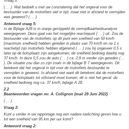
Vraag 5:
( ... ). Wat bedoelt u met uw constatering dat het ongeval voor de
bestuurder van de motorfiets wel in tijd, maar niet in afstand te vermijden
was geweest? ( ... ).
Antwoord vraag 5:
In de Bijlage A28 is in oranje gestippeld de vermijdbaarheidsanalyse
weergegeven. Deze gaat van het mogelijke reactiepunt ( ... ) uit. Zou de
bestuurder van de motorfiets op dit punt een snelheid van 50 km/h
(maximum snelheid) hebben gereden in plaats van 70 km/h en na 1 s
reactietijd zijn motorfiets hebben afgeremd ( ... ) zou hij ongeveer 0,5 s
later op de botsplaats zijn aangekomen, de snelheid bedroeg daarbij nog
37 km/h. In deze 0,5 zou de auto ( ... ) ca. 2,8 m verder zijn gereden ( ...
). De situatie zou dan zo zijn zoals in de bijlage B 7 weergegeven. Dit
betekent dat het ongeval in tijd voor de motorfiets bestuurder te
vermijden is geweest. In afstand niet want dit betekent dat de motorfiets
voor de botsplaats tot stilstand moet komen, dit is niet het geval: de
snelheid bedroeg nog ca. 37 km/h, bijlage A 28.
2.2
Beantwoorden vragen mr. A. Collignon (mail 29 Juni 2022)
( ... ).
Vraag 2:
Kunt u verder in uw rapportage nog een nadere toelichting geven hoe u
tot een snelheid van 95 km per uur komt?
Antwoord vraag 2: