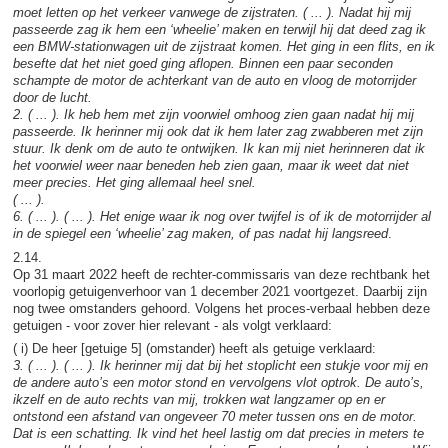
moet letten op het verkeer vanwege de zijstraten. ( ... ). Nadat hij mij
passeerde zag ik hem een ‘wheelie’ maken en terwijl hij dat deed zag ik
een BMW-stationwagen uit de zijstraat komen. Het ging in een flits, en ik
besefte dat het niet goed ging aflopen. Binnen een paar seconden
schampte de motor de achterkant van de auto en vloog de motorrijder
door de lucht.
2. ( ... ). Ik heb hem met zijn voorwiel omhoog zien gaan nadat hij mij
passeerde. Ik herinner mij ook dat ik hem later zag zwabberen met zijn
stuur. Ik denk om de auto te ontwijken. Ik kan mij niet herinneren dat ik
het voorwiel weer naar beneden heb zien gaan, maar ik weet dat niet
meer precies. Het ging allemaal heel snel.
( ... ).
6. ( ... ). ( ... ). Het enige waar ik nog over twijfel is of ik de motorrijder al
in de spiegel een ‘wheelie’ zag maken, of pas nadat hij langsreed
.
2.14.
Op 31 maart 2022 heeft de rechter-commissaris van deze rechtbank het
voorlopig getuigenverhoor van 1 december 2021 voortgezet. Daarbij zijn
nog twee omstanders gehoord. Volgens het proces-verbaal hebben deze
getuigen - voor zover hier relevant - als volgt verklaard:
( i) De heer [getuige 5] (omstander) heeft als getuige verklaard:
3. ( ... ). ( ... ). Ik herinner mij dat bij het stoplicht een stukje voor mij en
de andere auto’s een motor stond en vervolgens vlot optrok. De auto’s,
ikzelf en de auto rechts van mij, trokken wat langzamer op en er
ontstond een afstand van ongeveer 70 meter tussen ons en de motor.
Dat is een schatting. Ik vind het heel lastig om dat precies in meters te