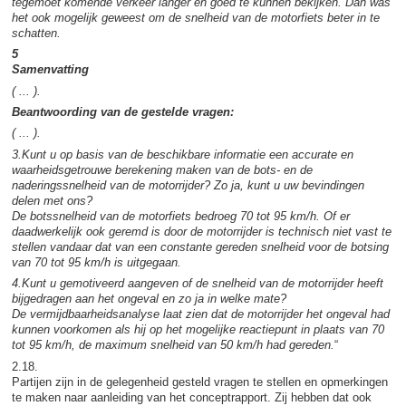
tegemoet komende verkeer langer en goed te kunnen bekijken. Dan was
het ook mogelijk geweest om de snelheid van de motorfiets beter in te
schatten.
5
Samenvatting
( ... ).
Beantwoording van de gestelde vragen:
( ... ).
3.Kunt u op basis van de beschikbare informatie een accurate en
waarheidsgetrouwe berekening maken van de bots- en de
naderingssnelheid van de motorrijder? Zo ja, kunt u uw bevindingen
delen met ons?
De botssnelheid van de motorfiets bedroeg 70 tot 95 km/h. Of er
daadwerkelijk ook geremd is door de motorrijder is technisch niet vast te
stellen vandaar dat van een constante gereden snelheid voor de botsing
van 70 tot 95 km/h is uitgegaan.
4.Kunt u gemotiveerd aangeven of de snelheid van de motorrijder heeft
bijgedragen aan het ongeval en zo ja in welke mate?
De vermijdbaarheidsanalyse laat zien dat de motorrijder het ongeval had
kunnen voorkomen als hij op het mogelijke reactiepunt in plaats van 70
tot 95 km/h, de maximum snelheid van 50 km/h had gereden.
“
2.18.
Partijen zijn in de gelegenheid gesteld vragen te stellen en opmerkingen
te maken naar aanleiding van het conceptrapport. Zij hebben dat ook