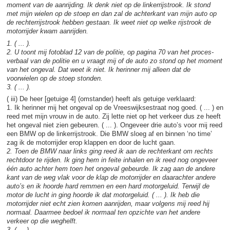
moment van de aanrijding. Ik denk niet op de linkerrijstrook. Ik stond
met mijn wielen op de stoep en dan zal de achterkant van mijn auto op
de rechterrijstrook hebben gestaan. Ik weet niet op welke rijstrook de
motorrijder kwam aanrijden.
1. ( ... ).
2. U toont mij fotoblad 12 van de politie, op pagina 70 van het proces-
verbaal van de politie en u vraagt mij of de auto zo stond op het moment
van het ongeval. Dat weet ik niet. Ik herinner mij alleen dat de
voorwielen op de stoep stonden.
3. ( ... ).
( iii) De heer [getuige 4] (omstander) heeft als getuige verklaard:
1. Ik herinner mij het ongeval op de Vreeswijksestraat nog goed. ( ... ) en
reed met mijn vrouw in de auto. Zij lette niet op het verkeer dus ze heeft
het ongeval niet zien gebeuren. ( ... ). Ongeveer drie auto’s voor mij reed
een BMW op de linkerrijstrook. Die BMW sloeg af en binnen ‘no time’
zag ik de motorrijder erop klappen en door de lucht gaan.
2. Toen de BMW naar links ging reed ik aan de rechterkant om rechts
rechtdoor te rijden. Ik ging hem in feite inhalen en ik reed nog ongeveer
één auto achter hem toen het ongeval gebeurde. Ik zag aan de andere
kant van de weg vlak voor de klap de motorrijder en daarachter andere
auto’s en ik hoorde hard remmen en een hard motorgeluid. Terwijl de
motor de lucht in ging hoorde ik dat motorgeluid. ( ... ). Ik heb die
motorrijder niet echt zien komen aanrijden, maar volgens mij reed hij
normaal. Daarmee bedoel ik normaal ten opzichte van het andere
verkeer op die weghelft.
3. ( ... ).