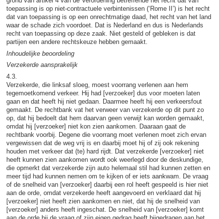
grond van artikel 4 van de Verordening betreffende het recht dat van
toepassing is op niet-contractuele verbintenissen (‘Rome II’) is het recht
dat van toepassing is op een onrechtmatige daad, het recht van het land
waar de schade zich voordoet. Dat is Nederland en dus is Nederlands
recht van toepassing op deze zaak. Niet gesteld of gebleken is dat
partijen een andere rechtskeuze hebben gemaakt.
Inhoudelijke beoordeling
Verzekerde aansprakelijk
4.3.
Verzekerde, die linksaf sloeg, moest voorrang verlenen aan hem
tegemoetkomend verkeer. Hij had [verzoeker] dus voor moeten laten
gaan en dat heeft hij niet gedaan. Daarmee heeft hij een verkeersfout
gemaakt. De rechtbank vat het verweer van verzekerde op dit punt zo
op, dat hij bedoelt dat hem daarvan geen verwijt kan worden gemaakt,
omdat hij [verzoeker] niet kon zien aankomen. Daaraan gaat de
rechtbank voorbij. Degene die voorrang moet verlenen moet zich ervan
vergewissen dat de weg vrij is en daarbij moet hij of zij ook rekening
houden met verkeer dat (te) hard rijdt. Dat verzekerde [verzoeker] niet
heeft kunnen zien aankomen wordt ook weerlegd door de deskundige,
die opmerkt dat verzekerde zijn auto helemaal stil had kunnen zetten en
meer tijd had kunnen nemen om te kijken of er iets aankwam. De vraag
of de snelheid van [verzoeker] daarbij een rol heeft gespeeld is hier niet
aan de orde, omdat verzekerde heeft aangevoerd en verklaard dat hij
[verzoeker] niet heeft zien aankomen en niet, dat hij de snelheid van
[verzoeker] anders heeft ingeschat. De snelheid van [verzoeker] komt
aan de orde bij de vraag of zijn eigen gedrag heeft bijgedragen aan het