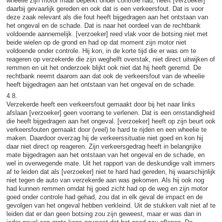
wheelie zijn motor maar beperkt onder controle had, heeft [verzoeker]
daarbij gevaarlijk gereden en ook dat is een verkeersfout. Dat is voor
deze zaak relevant als die fout heeft bijgedragen aan het ontstaan van
het ongeval en de schade. Dat is naar het oordeel van de rechtbank
voldoende aannemelijk. [verzoeker] reed vlak voor de botsing niet met
beide wielen op de grond en had op dat moment zijn motor niet
voldoende onder controle. Hij kon, in de korte tijd die er was om te
reageren op verzekerde die zijn weghelft overstak, niet direct uitwijken of
remmen en uit het onderzoek blijkt ook niet dat hij heeft geremd. De
rechtbank neemt daarom aan dat ook de verkeersfout van de wheelie
heeft bijgedragen aan het ontstaan van het ongeval en de schade.
4.8.
Verzekerde heeft een verkeersfout gemaakt door bij het naar links
afslaan [verzoeker] geen voorrang te verlenen. Dat is een omstandigheid
die heeft bijgedragen aan het ongeval. [verzoeker] heeft op zijn beurt ook
verkeersfouten gemaakt door (veel) te hard te rijden en een wheelie te
maken. Daardoor overzag hij de verkeerssituatie niet goed en kon hij
daar niet direct op reageren. Zijn verkeersgedrag heeft in belangrijke
mate bijgedragen aan het ontstaan van het ongeval en de schade, en
wel in overwegende mate. Uit het rapport van de deskundige valt immers
af te leiden dat als [verzoeker] niet te hard had gereden, hij waarschijnlijk
niet tegen de auto van verzekerde aan was gekomen. Als hij ook nog
had kunnen remmen omdat hij goed zicht had op de weg en zijn motor
goed onder controle had gehad, zou dat in elk geval de impact en de
gevolgen van het ongeval hebben verkleind. Uit de stukken valt niet af te
leiden dat er dan geen botsing zou zijn geweest, maar er was dan in