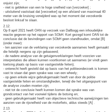
onjuist zijn;
- niet is gebleken van een te hoge snelheid van [verzoeker] ;
- uitsluitend vaststaat dat [verzoeker] op een afstand van maximaal 40
meter van de kruising verwijderd was op het moment dat verzekerde
besloot linksaf te slaan.
2.12.
Op 8 april 2021 heeft OAN op verzoek van Dallbogg een inhoudelijke
reactie gegeven op het rapport van SObH. Kort gezegd komt OAN tot de
conclusie dat de bevindingen van SObH geen standhouden, omdat [B]
(onder meer):
- ten aanzien van de verklaring van verzekerde aannames heeft gemaakt
die feitelijk nergens op zijn gebaseerd;
- de nadere analyse van de getuigenverklaringen heeft voorzien van
interpretaties die alleen kunnen voortkomen uit aannames (er vindt geen
toetsing plaats op basis van vastgestelde feiten);
- onterecht heeft gesteld dat op basis van het politieonderzoek is komen
vast te staan dat geen sprake was van een wheely;
- op geen enkele wijze gebruikgemaakt heeft van door de politie
vastgestelde feiten en omstandigheden, terwijl die het uitgangspunt van
de analyse zouden moeten zijn;
- niet tot de conclusie heeft kunnen komen dat sprake was van
grondcontact van het voorwiel tijdens de botsing en;
- geen gebruikgemaakt heeft van objectieve technische aanwijzingen ten
aanzien van de rijsnelheid van de motorfiets, aldus steeds [A] .
2.13.