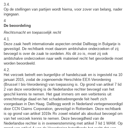
3.4.
Op de stellingen van partijen wordt hierna, voor zover van belang, nader
ingegaan.
4
De beoordeling
Rechtsmacht en toepasselijk recht
4.1.
Deze zaak heeft internationale aspecten omdat Dallbogg in Bulgarije is
gevestigd. De rechtbank moet daarom ambtshalve onderzoeken of zij
bevoegd is over de zaak te oordelen. Als dit zo is, moet zij ook
ambtshalve onderzoeken naar welk materieel recht het gevorderde moet
worden beoordeeld.
4.2.
Het verzoek betreft een burgerlijke of handelszaak en is ingesteld na 10
januari 2015, zodat de zogenoemde Herschikte EEX-Verordening
(Brussel I bis-Verordening) van toepassing is. Op grond van artikel 7 lid
2 van deze verordening is de Nederlandse rechter bevoegd van het
geschil kennis te nemen. Het gaat immers om een verbintenis uit
onrechtmatige daad en het schadetoebrengende feit heeft zich
voorgedaan in Den Haag. Dallbogg wordt in Nederland vertegenwoordigd
door CCN Claims Corporation, gevestigd in Rotterdam. Deze rechtbank
is op grond van artikel 1019x Rv zowel relatief als absoluut bevoegd om
van het verzoek kennis te nemen. Deze bevoegdheid van de
Nederlandse rechter is in overeenstemming met artikel 7 lid 1 WAM. Op