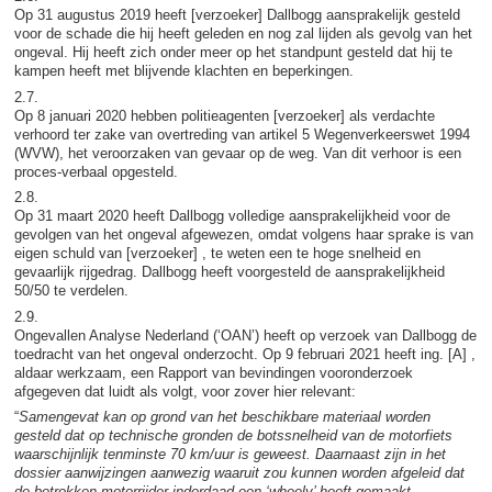
Op 31 augustus 2019 heeft [verzoeker] Dallbogg aansprakelijk gesteld
voor de schade die hij heeft geleden en nog zal lijden als gevolg van het
ongeval. Hij heeft zich onder meer op het standpunt gesteld dat hij te
kampen heeft met blijvende klachten en beperkingen.
2.7.
Op 8 januari 2020 hebben politieagenten [verzoeker] als verdachte
verhoord ter zake van overtreding van artikel 5 Wegenverkeerswet 1994
(WVW), het veroorzaken van gevaar op de weg. Van dit verhoor is een
proces-verbaal opgesteld.
2.8.
Op 31 maart 2020 heeft Dallbogg volledige aansprakelijkheid voor de
gevolgen van het ongeval afgewezen, omdat volgens haar sprake is van
eigen schuld van [verzoeker] , te weten een te hoge snelheid en
gevaarlijk rijgedrag. Dallbogg heeft voorgesteld de aansprakelijkheid
50/50 te verdelen.
2.9.
Ongevallen Analyse Nederland (‘OAN’) heeft op verzoek van Dallbogg de
toedracht van het ongeval onderzocht. Op 9 februari 2021 heeft ing. [A] ,
aldaar werkzaam, een Rapport van bevindingen vooronderzoek
afgegeven dat luidt als volgt, voor zover hier relevant:
“
Samengevat kan op grond van het beschikbare materiaal worden
gesteld dat op technische gronden de botssnelheid van de motorfiets
waarschijnlijk tenminste 70 km/uur is geweest. Daarnaast zijn in het
dossier aanwijzingen aanwezig waaruit zou kunnen worden afgeleid dat
de betrokken motorrijder inderdaad een ‘wheely’ heeft gemaakt