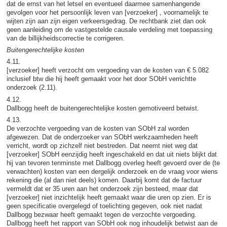
dat de ernst van het letsel en eventueel daarmee samenhangende
gevolgen voor het persoonlijk leven van [verzoeker] , voornamelijk te
wijten zijn aan zijn eigen verkeersgedrag. De rechtbank ziet dan ook
geen aanleiding om de vastgestelde causale verdeling met toepassing
van de billijkheidscorrectie te corrigeren.
Buitengerechtelijke kosten
4.11.
[verzoeker] heeft verzocht om vergoeding van de kosten van € 5.082
inclusief btw die hij heeft gemaakt voor het door SObH verrichtte
onderzoek (2.11).
4.12.
Dallbogg heeft de buitengerechtelijke kosten gemotiveerd betwist.
4.13.
De verzochte vergoeding van de kosten van SObH zal worden
afgewezen. Dat de onderzoeker van SObH werkzaamheden heeft
verricht, wordt op zichzelf niet bestreden. Dat neemt niet weg dat
[verzoeker] SObH eenzijdig heeft ingeschakeld en dat uit niets blijkt dat
hij van tevoren tenminste met Dallbogg overleg heeft gevoerd over de (te
verwachten) kosten van een dergelijk onderzoek en de vraag voor wiens
rekening die (al dan niet deels) komen. Daarbij komt dat de factuur
vermeldt dat er 35 uren aan het onderzoek zijn besteed, maar dat
[verzoeker] niet inzichtelijk heeft gemaakt waar die uren op zien. Er is
geen specificatie overgelegd of toelichting gegeven, ook niet nadat
Dallbogg bezwaar heeft gemaakt tegen de verzochte vergoeding.
Dallbogg heeft het rapport van SObH ook nog inhoudelijk betwist aan de