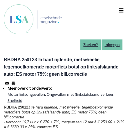
Overslaan
en
naar
de
inhoud
gaan
Zoeken?
Inloggen
RBDHA 250123 te hard rijdende, met wheelie,
tegemoetkomende motorfiets botst op linksafslaande
auto; ES motor 75%; geen bill.correctie
Meer over dit onderwerp:
Motorfietsongevallen
,
Ongevallen met (links)afslaand verkeer
,
Snelheid
RBDHA 250123
te hard rijdende, met wheelie, tegemoetkomende
motorfiets botst op linksafslaande auto; ES motor 75%; geen
bill.correctie
- verzocht 16,7 uur x € 270 + 7%, toegewezen 12 uur à € 250,00 + 21%
= € 3630,00 x 25% vanwege ES