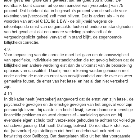
ieder geval een grote kans geweest dat het goed zou aflopen. De
rechtbank komt daarom uit op een aandeel van [verzoeker] van 75
procent. Dat betekent dat in beginsel 75 procent van de schade voor
rekening van [verzoeker] zelf moet blijven. Dat is anders als - in de
woorden van artikel 6:101 lid 1 BW - de billijkheid wegens de
uiteenlopende ernst van de gemaakte fouten of andere omstandigheden
van het geval eist dat een andere verdeling plaatsvindt of de
vergoedingsplicht geheel vervalt of in stand blijft, de zogenoemde
billijkheidscorrectie.
4.9.
Voor toepassing van die correctie moet het gaan om de aanwezigheid
van specifieke, individuele omstandigheden die tot gevolg hebben dat de
billijkheid een andere verdeling eist dan de uitkomst van de beoordeling
op basis van causaliteit. Daarbij moet rekening worden gehouden met
onder andere de mate en ernst van verwijtbaarheid van de over en weer
gemaakte fouten, de ernst van het letsel en het al dan niet verzekerd
zijn.
4.10.
In dit kader heeft [verzoeker] aangevoerd dat de ernst van zijn letsel, de
psychische gevolgen en de ernstige gevolgen van het ongeval voor zijn
persoonlijk leven - hij raakte zijn bedrijf kwijt, kwam daardoor in ernstige
financiële problemen en werd depressief - aanleiding geven om bij
eventuele eigen schuld toch verzekerde gehouden te achten tot volledige
schadevergoeding. Dat heeft Dallbogg betwist. De rechtbank stelt vast
dat [verzoeker] zijn stellingen niet heeft onderbouwd, ook niet na
betwisting door Dallbogg. Dat daargelaten blijkt uit het hier voorgaande