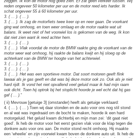
zeggen. Ik kon de motor nog goed zien. Er zat geen verkeer tussen. Wij
reden ongeveer 50 kilometer per uur en de motor reed iets harder. Ik
schat ongeveer 55 á 60 kilometer per uur.
3. ( ... ). ( ... ).
3. ( ... ). Ik zag de motorfiets twee keer op en neer gaan. De voorkant
ging wat omhoog, en toen weer omlaag en de motor raakte wat uit
balans. Ik weet niet of het voorwiel los is gekomen van de weg. Ik kon
dat niet zien want ik reed achter hem.
3. ( ... ). ( ... ).
3. ( ... ). Vlak voordat de motor de BMW raakte ging de voorkant van de
motor weer wat omhoog, hij raakte de balans kwijt en hij sloeg op de
achterkant van de BMW ter hoogte van het achterwiel.
3. ( ... ). ( ... ).
3. ( ... ). ( ... ).
3. ( ... ). Het was een sportieve motor. Dat soort motoren geeft flink
lawaai als je gas geeft en dat was bij deze motor ook zo. Ook als je niet
hard rijdt. Ik vond het niet opvallend veel geluid maar ik had mijn raam
ook dicht. Toen hij optrok bij het stoplicht hoorde je wel echt dat hij gas
gaf ( ... ).
”
( ii) Mevrouw [getuige 3] (omstander) heeft als getuige verklaard:
4. ( ... ). ( ... ).Toen wij daar stonden en de auto voor ons nog stil stond
en al wat was ingedraaid om de bocht te maken, hoorde ik een hard
motorgeluid. Het geluid kwam dichterbij en mijn man zei: ‘dit gaat niet
goed’. Ik heb de motor voor het eerst gezien vlak voor de klap tegen die
donkere auto voor ons aan. De motor stond recht omhoog. Hij maakte
een ‘wheelie’ en zijn voorwiel kwam boven de donkere auto uit. Ik heb de