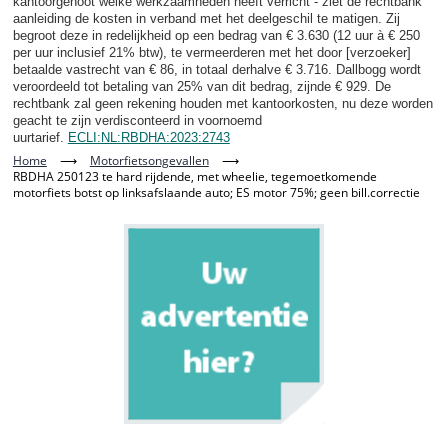
kantoorgenoot welke werkzaamheden heeft verricht - ziet de rechtbank
aanleiding de kosten in verband met het deelgeschil te matigen. Zij
begroot deze in redelijkheid op een bedrag van € 3.630 (12 uur à € 250
per uur inclusief 21% btw), te vermeerderen met het door [verzoeker]
betaalde vastrecht van € 86, in totaal derhalve € 3.716. Dallbogg wordt
veroordeeld tot betaling van 25% van dit bedrag, zijnde € 929. De
rechtbank zal geen rekening houden met kantoorkosten, nu deze worden
geacht te zijn verdisconteerd in voornoemd
uurtarief.
ECLI:NL:RBDHA:2023:2743
Home
⟶
Motorfietsongevallen
⟶
RBDHA 250123 te hard rijdende, met wheelie, tegemoetkomende
motorfiets botst op linksafslaande auto; ES motor 75%; geen bill.correctie