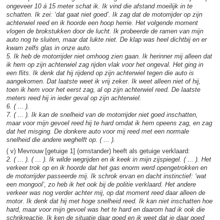
ongeveer 10 á 15 meter schat ik. Ik vind die afstand moeilijk in te
schatten. Ik zei: ‘dat gaat niet goed’. Ik zag dat de motorrijder op zijn
achterwiel reed en ik hoorde een hoop herrie. Het volgende moment
vlogen de brokstukken door de lucht. Ik probeerde de ramen van mijn
auto nog te sluiten, maar dat lukte niet. De klap was heel dichtbij en er
kwam zelfs glas in onze auto.
5. Ik heb de motorrijder niet omhoog zien gaan. Ik herinner mij alleen dat
ik hem op zijn achterwiel zag rijden vlak voor het ongeval. Het ging in
een flits. Ik denk dat hij rijdend op zijn achterwiel tegen die auto is
aangekomen. Dat laatste weet ik vrij zeker. Ik weet alleen niet of hij,
toen ik hem voor het eerst zag, al op zijn achterwiel reed. De laatste
meters reed hij in ieder geval op zijn achterwiel.
6. ( ... ).
7. ( ... ). Ik kan de snelheid van de motorrijder niet goed inschatten,
maar voor mijn gevoel reed hij te hard omdat ik hem opeens zag, en zag
dat het misging. De donkere auto voor mij reed met een normale
snelheid die andere weghelft op. ( ... ).
( v) Mevrouw [getuige 1] (omstander) heeft als getuige verklaard:
2. ( ... ). ( ... ). Ik wilde wegrijden en ik keek in mijn zijspiegel. ( ... ). Het
verkeer trok op en ik hoorde dat het gas enorm werd opengetrokken en
de motorrijder passeerde mij. Ik schrok ervan en dacht instinctief: ‘wat
een mongool’, zo heb ik het ook bij de politie verklaard. Het andere
verkeer was nog verder achter mij, op dat moment reed daar alleen de
motor. Ik denk dat hij met hoge snelheid reed. Ik kan niet inschatten hoe
hard, maar voor mijn gevoel was het te hard en daarom had ik ook die
schrikreactie. Ik ken de situatie daar goed en ik weet dat je daar goed