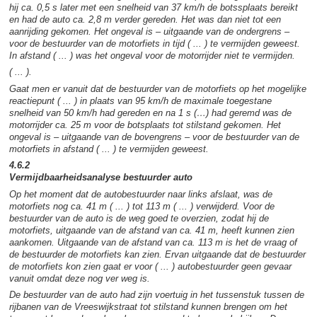
hij ca. 0,5 s later met een snelheid van 37 km/h de botssplaats bereikt
en had de auto ca. 2,8 m verder gereden. Het was dan niet tot een
aanrijding gekomen. Het ongeval is – uitgaande van de ondergrens –
voor de bestuurder van de motorfiets in tijd ( ... ) te vermijden geweest.
In afstand ( ... ) was het ongeval voor de motorrijder niet te vermijden.
( ... ).
Gaat men er vanuit dat de bestuurder van de motorfiets op het mogelijke
reactiepunt ( ... ) in plaats van 95 km/h de maximale toegestane
snelheid van 50 km/h had gereden en na 1 s (…) had geremd was de
motorrijder ca. 25 m voor de botsplaats tot stilstand gekomen. Het
ongeval is – uitgaande van de bovengrens – voor de bestuurder van de
motorfiets in afstand ( ... ) te vermijden geweest.
4.6.2
Vermijdbaarheidsanalyse bestuurder auto
Op het moment dat de autobestuurder naar links afslaat, was de
motorfiets nog ca. 41 m ( ... ) tot 113 m ( ... ) verwijderd. Voor de
bestuurder van de auto is de weg goed te overzien, zodat hij de
motorfiets, uitgaande van de afstand van ca. 41 m, heeft kunnen zien
aankomen. Uitgaande van de afstand van ca. 113 m is het de vraag of
de bestuurder de motorfiets kan zien. Ervan uitgaande dat de bestuurder
de motorfiets kon zien gaat er voor ( ... ) autobestuurder geen gevaar
vanuit omdat deze nog ver weg is.
De bestuurder van de auto had zijn voertuig in het tussenstuk tussen de
rijbanen van de Vreeswijkstraat tot stilstand kunnen brengen om het