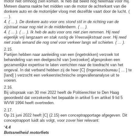
motor niet omhoog zien komen. Ik heb dat beeld nog helemaal voor mij.
Meteen daarna raakte het midden van de motor de achterkant van die
donkere auto en de motorrijder vloog met dezelfde vaart door de lucht. (
... ).
4. ( ... ). De donkere auto voor ons stond stil in de richting van de
zijstraat maar nog niet in de middenberm. ( ... ).
4. ( ... ). ( ... ). Ik heb de auto voor ons niet zien remmen. Hij reed
eigenlijk vrij langzaam en stak rustig de Vreeswijkstraat over. Hij reed
niet zoals iemand die nog snel voor verkeer langs wil schieten. ( ... ).
2.15.
Partijen hebben naar aanleiding van een (ingetrokken) verzoek tot
behandeling van een deelgeschil van [verzoeker] afgesproken een
gezamenlijke expertise te laten verrichten naar de toedracht van het
ongeval. In dat verband hebben zij de heer [C] (Ingenieursbureau [ ... ] te
[land] ) verzocht een verkeerstechnische ongevallenanalyse uit te
voeren.
2.16.
Bij uitspraak van 30 mei 2022 heeft de Politierechter te Den Haag
geoordeeld dat verzekerde het bepaalde in artikel 5 en artikel 9 lid 5
WVW 1994 heeft overtreden.
2.17.
Op 21 juni 2022 heeft [C] (2.15) een conceptrapportage afgegeven. Dit
conceptrapport luidt als volgt, voor zover hier relevant:
“
4.4
Botssnelheid motorfiets