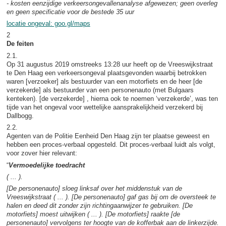
- kosten eenzijdige verkeersongevallenanalyse afgewezen; geen overleg
en geen specificatie voor de bestede 35 uur
locatie ongeval: goo.gl/maps
2
De feiten
2.1.
Op 31 augustus 2019 omstreeks 13:28 uur heeft op de Vreeswijkstraat
te Den Haag een verkeersongeval plaatsgevonden waarbij betrokken
waren [verzoeker] als bestuurder van een motorfiets en de heer [de
verzekerde] als bestuurder van een personenauto (met Bulgaars
kenteken). [de verzekerde] , hierna ook te noemen ‘verzekerde’, was ten
tijde van het ongeval voor wettelijke aansprakelijkheid verzekerd bij
Dallbogg.
2.2.
Agenten van de Politie Eenheid Den Haag zijn ter plaatse geweest en
hebben een proces-verbaal opgesteld. Dit proces-verbaal luidt als volgt,
voor zover hier relevant:
“
Vermoedelijke toedracht
( ... ).
[De personenauto] sloeg linksaf over het middenstuk van de
Vreeswijkstraat ( ... ). [De personenauto] gaf gas bij om de oversteek te
halen en deed dit zonder zijn richtingaanwijzer te gebruiken. [De
motorfiets] moest uitwijken ( ... ). [De motorfiets] raakte [de
personenauto] vervolgens ter hoogte van de kofferbak aan de linkerzijde.