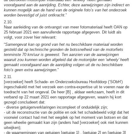
voorafgaand aan de aanrijding. Echter, deze aanwijzingen zijn indirect en
kunnen mogelijk aan de hand van de originele foto’s van het onderzoek
worden bevestigd of juist ontkracht
.”
2.10.
Naar aanleiding van de ontvangst van meer fotomateriaal heeft OAN op
25 februari 2021 een aanvullende rapportage afgegeven. Dit luidt als
volgt, voor zover hier relevant:
“
Samengevat kan op grond van het nu beschikbare materiaal worden
gesteld dat op technische gronden de botssnelheid van de motorfiets
tenminste 70 km/uur is geweest. Ten aanzien van de aanwijzingen
waaruit zou kunnen worden afgeleid dat de motorrijder een ‘wheely’ heeft
gemaakt voorafgaand aan de aanrijding volgen uit de nu beschikbare
foto’s geen extra aanwijzingen
.”
2.11.
[verzoeker] heeft Schade- en Onderzoeksbureau Hoofddorp (‘SObH’)
ingeschakeld met het verzoek een contra-expertise uit te voeren naar de
toedracht van het ongeval. De heer [B] , aldaar werkzaam, heeft in dit
verband op 22 maart 2021 een rapportage afgegeven, waarin hij kort
gezegd concludeert dat:
- diverse getuigenverklaringen incompleet of onduidelijk zijn;
- uit de reconstructie van de politie en ook het schadebeeld volgt dat het
voorwiel contact had met het wegdek op het moment van botsen en dat
geen wheelie gemaakt kan zijn (anders had [verzoeker] ook niet kunnen
uitwijken);
- de waarnemingen van getuigen [getuige 1] , [getuige 2] en [getuige 3]