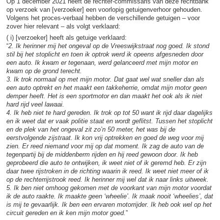
Op 1 december 2021 heeft de rechter-commissaris van deze rechtbank
op verzoek van [verzoeker] een voorlopig getuigenverhoor gehouden.
Volgens het proces-verbaal hebben de verschillende getuigen – voor
zover hier relevant – als volgt verklaard:
( i) [verzoeker] heeft als getuige verklaard:
“
2. Ik herinner mij het ongeval op de Vreeswijkstraat nog goed. Ik stond
stil bij het stoplicht en toen ik optrok werd ik opeens afgesneden door
een auto. Ik kwam er tegenaan, werd gelanceerd met mijn motor en
kwam op de grond terecht.
3. Ik trok normaal op met mijn motor. Dat gaat wel wat sneller dan als
een auto optrekt en het maakt een takkeherrie, omdat mijn motor geen
demper heeft. Het is een sportmotor en dan maakt het ook als ik niet
hard rijd veel lawaai.
4. Ik heb niet te hard gereden. Ik trok op tot 50 want ik rijd daar dagelijks
en ik weet dat er vaak politie staat en wordt geflitst. Tussen het stoplicht
en de plek van het ongeval zit zo’n 50 meter, het was bij de
eerstvolgende zijstraat. Ik kon vrij optrekken en goed de weg voor mij
zien. Er reed niemand voor mij op dat moment. Ik zag de auto van de
tegenpartij bij de middenberm rijden en hij reed gewoon door. Ik heb
geprobeerd die auto te ontwijken, ik weet niet of ik geremd heb. Er zijn
daar twee rijstroken in de richting waarin ik reed. Ik weet niet meer of ik
op de rechterrijstrook reed. Ik herinner mij wel dat ik naar links uitweek.
5. Ik ben niet omhoog gekomen met de voorkant van mijn motor voordat
ik de auto raakte. Ik maakte geen ‘wheelie’. Ik maak nooit ‘wheelies’, dat
is mij te gevaarlijk. Ik ben een ervaren motorrijder. Ik heb ook wel op het
circuit gereden en ik ken mijn motor goed.
”