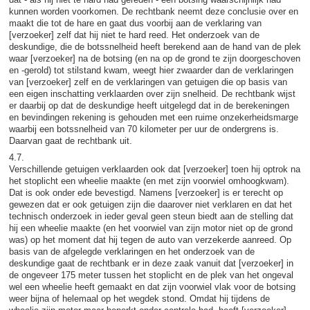
kunnen worden voorkomen. De rechtbank neemt deze conclusie over en
maakt die tot de hare en gaat dus voorbij aan de verklaring van
[verzoeker] zelf dat hij niet te hard reed. Het onderzoek van de
deskundige, die de botssnelheid heeft berekend aan de hand van de plek
waar [verzoeker] na de botsing (en na op de grond te zijn doorgeschoven
en -gerold) tot stilstand kwam, weegt hier zwaarder dan de verklaringen
van [verzoeker] zelf en de verklaringen van getuigen die op basis van
een eigen inschatting verklaarden over zijn snelheid. De rechtbank wijst
er daarbij op dat de deskundige heeft uitgelegd dat in de berekeningen
en bevindingen rekening is gehouden met een ruime onzekerheidsmarge
waarbij een botssnelheid van 70 kilometer per uur de ondergrens is.
Daarvan gaat de rechtbank uit.
4.7.
Verschillende getuigen verklaarden ook dat [verzoeker] toen hij optrok na
het stoplicht een wheelie maakte (en met zijn voorwiel omhoogkwam).
Dat is ook onder ede bevestigd. Namens [verzoeker] is er terecht op
gewezen dat er ook getuigen zijn die daarover niet verklaren en dat het
technisch onderzoek in ieder geval geen steun biedt aan de stelling dat
hij een wheelie maakte (en het voorwiel van zijn motor niet op de grond
was) op het moment dat hij tegen de auto van verzekerde aanreed. Op
basis van de afgelegde verklaringen en het onderzoek van de
deskundige gaat de rechtbank er in deze zaak vanuit dat [verzoeker] in
de ongeveer 175 meter tussen het stoplicht en de plek van het ongeval
wel een wheelie heeft gemaakt en dat zijn voorwiel vlak voor de botsing
weer bijna of helemaal op het wegdek stond. Omdat hij tijdens de