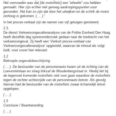
Het vermoeden was dat [de motorfiets] een “wheelie” zou hebben
gemaakt. Hier zijn echter niet genoeg aanknopingspunten voor
gevonden. Het kan zo zijn dat door het uitwijken en de schrik de motor
omhoog is gekomen. ( ... )
.”
In het proces-verbaal zijn de namen van vijf getuigen genoteerd.
2.3.
De dienst Verkeersongevallenanalyse van de Politie Eenheid Den Haag
heeft dezelfde dag sporenonderzoek gedaan naar de toedracht van het
verkeersongeval. Zij heeft een ‘
Verkort proces-verbaal van
Verkeersongevallenanalyse
’ opgesteld, waarvan de inhoud als volgt
luidt, voor zover hier relevant:
1.2
Beknopte ongevalsbeschrijving
( ... ). De bestuurder van de personenauto kwam uit de richting van de
Loevesteinlaan en sloeg linksaf de Woudenbergstraat in. Hierbij liet hij
de tegemoet komende motorfiets niet voor gaan waardoor de motorfiets
tegen de rechter achterzijde van de personenauto botste. Als gevolg
hiervan had de bestuurder van de motorfiets zwaar lichamelijk letsel
opgelopen.
( ... ).
1.5
Conclusie / Beantwoording
( ... ).