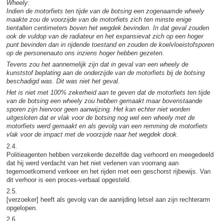
Wheely:
Indien de motorfiets ten tijde van de botsing een zogenaamde wheely
maakte zou de voorzijde van de motorfiets zich ten minste enige
tientallen centimeters boven het wegdek bevinden. In dat geval zouden
ook de vuldop van de radiateur en het expansievat zich op een hoger
punt bevinden dan in rijdende toestand en zouden de koelvloeistofsporen
op de personenauto ons inziens hoger hebben gezeten.
Tevens zou het aannemelijk zijn dat in geval van een wheely de
kunststof beplating aan de onderzijde van de motorfiets bij de botsing
beschadigd was. Dit was niet het geval.
Het is niet met 100% zekerheid aan te geven dat de motorfiets ten tijde
van de botsing een wheely zou hebben gemaakt maar bovenstaande
sporen zijn hiervoor geen aanwijzing. Het kan echter niet worden
uitgesloten dat er vlak voor de botsing nog wel een wheely met de
motorfiets werd gemaakt en als gevolg van een remming de motorfiets
vlak voor de impact met de voorzijde naar het wegdek dook.
2.4.
Politieagenten hebben verzekerde dezelfde dag verhoord en meegedeeld
dat hij werd verdacht van het niet verlenen van voorrang aan
tegemoetkomend verkeer en het rijden met een geschorst rijbewijs. Van
dit verhoor is een proces-verbaal opgesteld.
2.5.
[verzoeker] heeft als gevolg van de aanrijding letsel aan zijn rechterarm
opgelopen.
2.6.