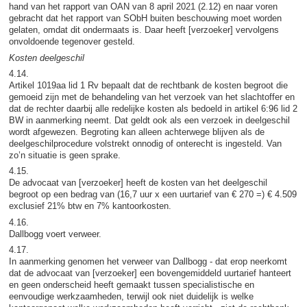
hand van het rapport van OAN van 8 april 2021 (2.12) en naar voren
gebracht dat het rapport van SObH buiten beschouwing moet worden
gelaten, omdat dit ondermaats is. Daar heeft [verzoeker] vervolgens
onvoldoende tegenover gesteld.
Kosten deelgeschil
4.14.
Artikel 1019aa lid 1 Rv bepaalt dat de rechtbank de kosten begroot die
gemoeid zijn met de behandeling van het verzoek van het slachtoffer en
dat de rechter daarbij alle redelijke kosten als bedoeld in artikel 6:96 lid 2
BW in aanmerking neemt. Dat geldt ook als een verzoek in deelgeschil
wordt afgewezen. Begroting kan alleen achterwege blijven als de
deelgeschilprocedure volstrekt onnodig of onterecht is ingesteld. Van
zo’n situatie is geen sprake.
4.15.
De advocaat van [verzoeker] heeft de kosten van het deelgeschil
begroot op een bedrag van (16,7 uur x een uurtarief van € 270 =) € 4.509
exclusief 21% btw en 7% kantoorkosten.
4.16.
Dallbogg voert verweer.
4.17.
In aanmerking genomen het verweer van Dallbogg - dat erop neerkomt
dat de advocaat van [verzoeker] een bovengemiddeld uurtarief hanteert
en geen onderscheid heeft gemaakt tussen specialistische en
eenvoudige werkzaamheden, terwijl ook niet duidelijk is welke