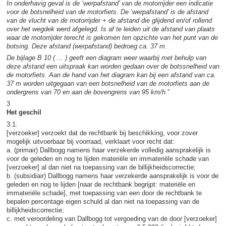
In onderhavig geval is de ‘werpafstand’ van de motorrijder een indicatie
voor de botsnelheid van de motorfiets. De ‘werpafstand’ is de afstand
van de vlucht van de motorrijder + de afstand die glijdend en/of rollend
over het wegdek werd afgelegd. Is af te leiden uit de afstand van plaats
waar de motorrijder terecht is gekomen ten opzichte van het punt van de
botsing. Deze afstand (werpafstand) bedroeg ca. 37 m.
De bijlage B 10 ( ... ) geeft een diagram weer waarbij met behulp van
deze afstand een uitspraak kan worden gedaan over de botssnelheid van
de motorfiets. Aan de hand van het diagram kan bij een afstand van ca.
37 m worden uitgegaan van een botsnelheid van de motorfiets aan de
ondergrens van 70 en aan de bovengrens van 95 km/h
.”
3
Het geschil
3.1.
[verzoeker] verzoekt dat de rechtbank bij beschikking, voor zover
mogelijk uitvoerbaar bij voorraad, verklaart voor recht dat:
a. (primair) Dallbogg namens haar verzekerde volledig aansprakelijk is
voor de geleden en nog te lijden materiële en immateriële schade van
[verzoeker] al dan niet na toepassing van de billijkheidscorrectie;
b. (subsidiair) Dallbogg namens haar verzekerde aansprakelijk is voor de
geleden en nog te lijden [naar de rechtbank begrijpt: materiële en
immateriële schade], met toepassing van een door de rechtbank te
bepalen percentage eigen schuld al dan niet na toepassing van de
billijkheidscorrectie;
c. met veroordeling van Dallbogg tot vergoeding van de door [verzoeker]