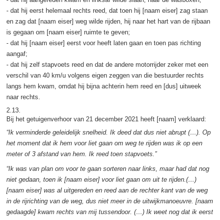
- dat hij eerst helemaal rechts reed, dat toen hij [naam eiser] zag staan
en zag dat [naam eiser] weg wilde rijden, hij naar het hart van de rijbaan
is gegaan om [naam eiser] ruimte te geven;
- dat hij [naam eiser] eerst voor heeft laten gaan en toen pas richting
aangaf;
- dat hij zelf stapvoets reed en dat de andere motorrijder zeker met een
verschil van 40 km/u volgens eigen zeggen van die bestuurder rechts
langs hem kwam, omdat hij bijna achterin hem reed en [dus] uitweek
naar rechts.
2.13.
Bij het getuigenverhoor van 21 december 2021 heeft [naam] verklaard:
“Ik verminderde geleidelijk snelheid. Ik deed dat dus niet abrupt (…). Op
het moment dat ik hem voor liet gaan om weg te rijden was ik op een
meter of 3 afstand van hem. Ik reed toen stapvoets.”
“Ik was van plan om voor te gaan sorteren naar links, maar had dat nog
niet gedaan, toen ik [naam eiser] voor liet gaan om uit te rijden.(…)
[naam eiser] was al uitgereden en reed aan de rechter kant van de weg
in de rijrichting van de weg, dus niet meer in de uitwijkmanoeuvre. [naam
gedaagde] kwam rechts van mij tussendoor. (…) Ik weet nog dat ik eerst