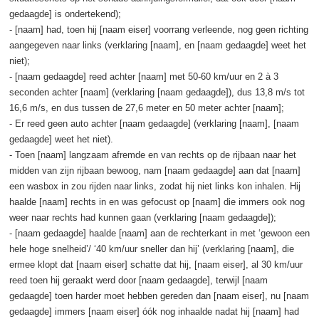
gedaagde] is ondertekend);
- [naam] had, toen hij [naam eiser] voorrang verleende, nog geen richting
aangegeven naar links (verklaring [naam], en [naam gedaagde] weet het
niet);
- [naam gedaagde] reed achter [naam] met 50-60 km/uur en 2 à 3
seconden achter [naam] (verklaring [naam gedaagde]), dus 13,8 m/s tot
16,6 m/s, en dus tussen de 27,6 meter en 50 meter achter [naam];
- Er reed geen auto achter [naam gedaagde] (verklaring [naam], [naam
gedaagde] weet het niet).
- Toen [naam] langzaam afremde en van rechts op de rijbaan naar het
midden van zijn rijbaan bewoog, nam [naam gedaagde] aan dat [naam]
een wasbox in zou rijden naar links, zodat hij niet links kon inhalen. Hij
haalde [naam] rechts in en was gefocust op [naam] die immers ook nog
weer naar rechts had kunnen gaan (verklaring [naam gedaagde]);
- [naam gedaagde] haalde [naam] aan de rechterkant in met ‘gewoon een
hele hoge snelheid’/ ‘40 km/uur sneller dan hij’ (verklaring [naam], die
ermee klopt dat [naam eiser] schatte dat hij, [naam eiser], al 30 km/uur
reed toen hij geraakt werd door [naam gedaagde], terwijl [naam
gedaagde] toen harder moet hebben gereden dan [naam eiser], nu [naam
gedaagde] immers [naam eiser] óók nog inhaalde nadat hij [naam] had