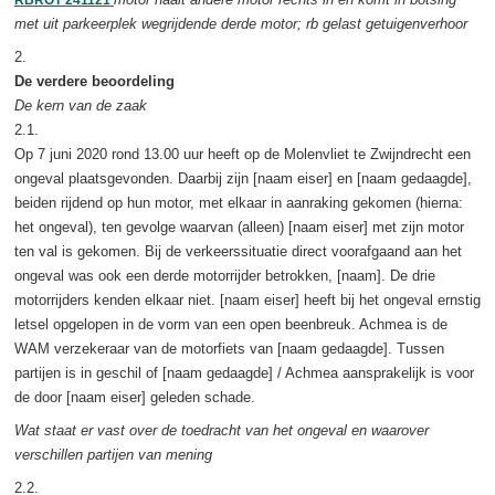
met uit parkeerplek wegrijdende derde motor; rb gelast getuigenverhoor
2.
De verdere beoordeling
De kern van de zaak
2.1.
Op 7 juni 2020 rond 13.00 uur heeft op de Molenvliet te Zwijndrecht een
ongeval plaatsgevonden. Daarbij zijn [naam eiser] en [naam gedaagde],
beiden rijdend op hun motor, met elkaar in aanraking gekomen (hierna:
het ongeval), ten gevolge waarvan (alleen) [naam eiser] met zijn motor
ten val is gekomen. Bij de verkeerssituatie direct voorafgaand aan het
ongeval was ook een derde motorrijder betrokken, [naam]. De drie
motorrijders kenden elkaar niet. [naam eiser] heeft bij het ongeval ernstig
letsel opgelopen in de vorm van een open beenbreuk. Achmea is de
WAM verzekeraar van de motorfiets van [naam gedaagde]. Tussen
partijen is in geschil of [naam gedaagde] / Achmea aansprakelijk is voor
de door [naam eiser] geleden schade.
Wat staat er vast over de toedracht van het ongeval en waarover
verschillen partijen van mening
2.2.