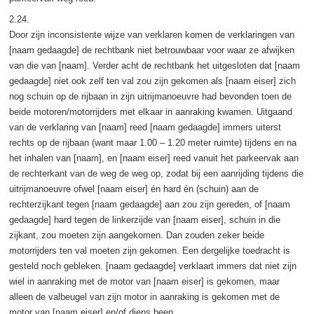
2.24.
Door zijn inconsistente wijze van verklaren komen de verklaringen van
[naam gedaagde] de rechtbank niet betrouwbaar voor waar ze afwijken
van die van [naam]. Verder acht de rechtbank het uitgesloten dat [naam
gedaagde] niet ook zelf ten val zou zijn gekomen als [naam eiser] zich
nog schuin op de rijbaan in zijn uitrijmanoeuvre had bevonden toen de
beide motoren/motorrijders met elkaar in aanraking kwamen. Uitgaand
van de verklaring van [naam] reed [naam gedaagde] immers uiterst
rechts op de rijbaan (want maar 1.00 – 1.20 meter ruimte) tijdens en na
het inhalen van [naam], en [naam eiser] reed vanuit het parkeervak aan
de rechterkant van de weg de weg op, zodat bij een aanrijding tijdens die
uitrijmanoeuvre ofwel [naam eiser] én hard én (schuin) aan de
rechterzijkant tegen [naam gedaagde] aan zou zijn gereden, of [naam
gedaagde] hard tegen de linkerzijde van [naam eiser], schuin in die
zijkant, zou moeten zijn aangekomen. Dan zouden zeker beide
motorrijders ten val moeten zijn gekomen. Een dergelijke toedracht is
gesteld noch gebleken. [naam gedaagde] verklaart immers dat niet zijn
wiel in aanraking met de motor van [naam eiser] is gekomen, maar
alleen de valbeugel van zijn motor in aanraking is gekomen met de
motor van [naam eiser] en/of diens been.