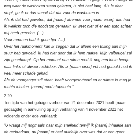
weg waar de wasboxen staan gelegen, is niet heel lang. Als je daar
stopt, ga ik er dus vanuit dat dat voor de wasboxen is.
Als ik dat had geweten, dat [naam] afremde voor [naam eiser], dan had
ik wellicht toch die noodstop gemaakt. Ik weet niet of er een auto achter
mij heeft gereden. (…)
Voor remmen had ik geen tijd. (…)
Over het raakmoment kan ik zeggen dat ik alleen een trilling aan mijn
stuur heb gevoeld. Ik had niet door dat ik hem raakte. Mijn valbeugel zal
zijn geschampt. Op het moment van raken reed ik nog een klein beetje
naar links of alweer rechtdoor. Als ik [naam eiser] vol had geraakt had ik
veel meer schade gehad.
Als de voorganger stil staat, heeft voorgesorteerd en er ruimte is mag je
rechts inhalen. [naam] reed stapvoets.”
2.20.
Ten tijde van het getuigenverhoor van 21 december 2021 heeft [naam
gedaagde] in aanvulling op zijn verklaring van 4 november 2021 het
volgende onder ede verklaard:
“U vraagt mij nogmaals naar mijn snelheid terwijl ik [naam] inhaalde aan
de rechterkant, nu [naam] er heel duidelijk over was dat er een groot