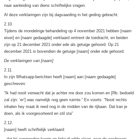
naar aanleiding van diens schriftelijke vragen.
Al deze verklaringen zijn bij dagvaarding in het geding gebracht.
2.10.
Tijdens de mondelinge behandeling op 4 november 2021 hebben [naam
eiser] en [naam gedaagde] verklaard omtrent de toedracht, en beiden
zijn op 21 december 2021 onder ede als getuige gehoord. Op 21
december 2021 is bovendien de getuige [naam] onder ede gehoord.
De verklaringen van [naam]
2.11.
In zijn Whatsapp-berichten heeft [naam] aan [naam gedaagde]
geschreven:
“Ik had nooit verwacht dat je achter me door zou komen en [Rb: bedoeld
zal zijn: ‘er’] was namelijk nog geen ruimte.” En voorts: “Nooit rechts
inhalen hey maat ik reed nog in de midden van de rijbaan. Dat kan je
doen, als ik voorgesorteerd en stil sta”
2.12.
[naam] heeft schriftelijk verklaard:
- dat hij aangereden kwam en linksaf wilde slaan, naar de wasboxen;