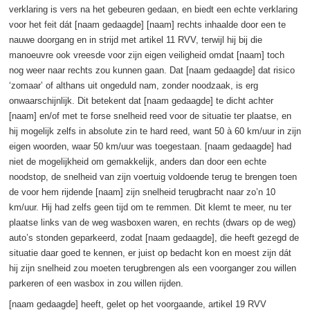
verklaring is vers na het gebeuren gedaan, en biedt een echte verklaring
voor het feit dát [naam gedaagde] [naam] rechts inhaalde door een te
nauwe doorgang en in strijd met artikel 11 RVV, terwijl hij bij die
manoeuvre ook vreesde voor zijn eigen veiligheid omdat [naam] toch
nog weer naar rechts zou kunnen gaan. Dat [naam gedaagde] dat risico
‘zomaar’ of althans uit ongeduld nam, zonder noodzaak, is erg
onwaarschijnlijk. Dit betekent dat [naam gedaagde] te dicht achter
[naam] en/of met te forse snelheid reed voor de situatie ter plaatse, en
hij mogelijk zelfs in absolute zin te hard reed, want 50 à 60 km/uur in zijn
eigen woorden, waar 50 km/uur was toegestaan. [naam gedaagde] had
niet de mogelijkheid om gemakkelijk, anders dan door een echte
noodstop, de snelheid van zijn voertuig voldoende terug te brengen toen
de voor hem rijdende [naam] zijn snelheid terugbracht naar zo’n 10
km/uur. Hij had zelfs geen tijd om te remmen. Dit klemt te meer, nu ter
plaatse links van de weg wasboxen waren, en rechts (dwars op de weg)
auto’s stonden geparkeerd, zodat [naam gedaagde], die heeft gezegd de
situatie daar goed te kennen, er juist op bedacht kon en moest zijn dát
hij zijn snelheid zou moeten terugbrengen als een voorganger zou willen
parkeren of een wasbox in zou willen rijden.
[naam gedaagde] heeft, gelet op het voorgaande, artikel 19 RVV