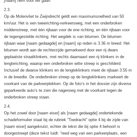
[naam] hem voor liet gaan.”
2.3.
Op de Molenvliet te Zwijndrecht geldt een maximumsnelheid van 50
km/uur. Het is een tweerichting-verkeersweg, met een onderbroken
middenstreep, met één rijbaan voor de ene richting, en één rijbaan voor
de tegengestelde richting. Het wegdek is van bitumen. De bitumen
rijbaan waar [naam gedaagde] en [naam] op reden is 3.36 m breed. Het
bitumen wordt aan de rechterzijde gemarkeerd door een rij dwars
geplaatste straatklinkers, met rechts daarnaast een rij klinkers in de
lengterichting, waarop een onderbroken witte streep is geschilderd.
Inclusief de dwarse klinkers en de lengteklinkers meet de rijbaan 3.55 m
in de breedte. De onderbroken streep op de lengteklinkers markeert de
voorkant van de parkeerplekken. Op de foto’s in het dossier zijn diverse
geparkeerde auto’s te zien die nagenoeg met de voorkant tegen de
onderbroken streep staan.
2.4.
Op het zowel door [naam eiser] als [naam gedaagde] ondertekende
schadeformulier staat bij de rubriek “Toedracht” optie 4 bij de zijde van
[naam eiser] aangekruist, echter de tekst die bij optie 4 behoort is
doorgestreept (deze tekst luidt: “reed weg van een parkeerplaats, een