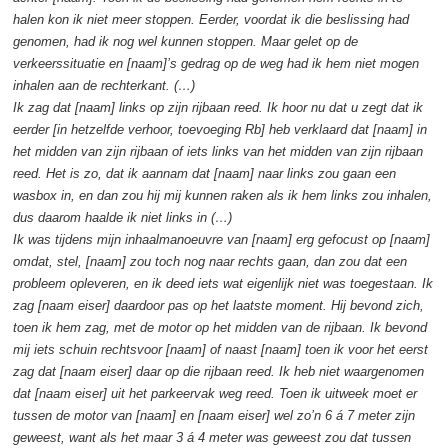
halen kon ik niet meer stoppen. Eerder, voordat ik die beslissing had
genomen, had ik nog wel kunnen stoppen. Maar gelet op de
verkeerssituatie en [naam]’s gedrag op de weg had ik hem niet mogen
inhalen aan de rechterkant. (…)
Ik zag dat [naam] links op zijn rijbaan reed. Ik hoor nu dat u zegt dat ik
eerder [in hetzelfde verhoor, toevoeging Rb] heb verklaard dat [naam] in
het midden van zijn rijbaan of iets links van het midden van zijn rijbaan
reed. Het is zo, dat ik aannam dat [naam] naar links zou gaan een
wasbox in, en dan zou hij mij kunnen raken als ik hem links zou inhalen,
dus daarom haalde ik niet links in (…)
Ik was tijdens mijn inhaalmanoeuvre van [naam] erg gefocust op [naam]
omdat, stel, [naam] zou toch nog naar rechts gaan, dan zou dat een
probleem opleveren, en ik deed iets wat eigenlijk niet was toegestaan. Ik
zag [naam eiser] daardoor pas op het laatste moment. Hij bevond zich,
toen ik hem zag, met de motor op het midden van de rijbaan. Ik bevond
mij iets schuin rechtsvoor [naam] of naast [naam] toen ik voor het eerst
zag dat [naam eiser] daar op die rijbaan reed. Ik heb niet waargenomen
dat [naam eiser] uit het parkeervak weg reed. Toen ik uitweek moet er
tussen de motor van [naam] en [naam eiser] wel zo’n 6 á 7 meter zijn
geweest, want als het maar 3 á 4 meter was geweest zou dat tussen