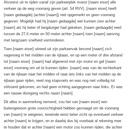
Alvorens uit te rijden vanaf zijn parkeerplek moest [naam eiser] alle
verkeer op de weg voorrang geven (art. 54 RVV). [naam eiser] heeft
[naam gedaagde] (achter [naam]) niet opgemerkt en geen voorrang
gegeven. Mogelijk had hij [naam gedaagde] wel kunnen zien achter
[naam] als hij beter of langduriger had gekeken. [naam gedaagde] reed
tussen de 27,6 meter en 50 meter achter [naam] toen [naam] aanving
met langzaam snelheid verminderen.
Toen [naam eiser] uitreed uit zijn parkeervak bevond [naam] zich
nagenoeg in het midden van de rijbaan, en op een meter of drie afstand
tot [naam eiser]. [naam] had afgeremd met zijn motor en gaf [naam
eiser] voorrang om uit te kunnen rijden. [naam] was van de rechterkant
van de rijbaan naar het midden of naar iets links van het midden op de
rijbaan gaan rijden, reed nog stapvoets en was nog niet volledig tot
stilstand gekomen, en had geen richting aangegeven naar links. Er was
een nauwe doorgang rechts naast [naam].
Dit alles in aanmerking nemend, zou het van [naam eiser] een
buitengewoon grote voorzichtigheid hebben gevraagd om de voorrang
van [naam] te weigeren, teneinde eerst beter zicht op eventueel verkeer
achter [naam] te krijgen, en er daarbij dus bij voorbaat al rekening mee
te houden dat er achter [naam] een motor zou kunnen rijden, die achter