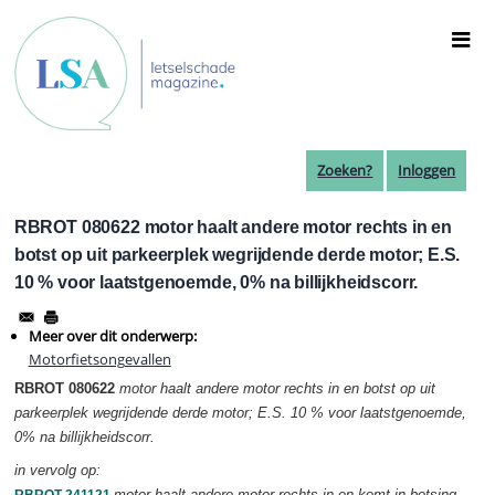
Overslaan
en
naar
de
inhoud
gaan
Zoeken?
Inloggen
RBROT 080622 motor haalt andere motor rechts in en
botst op uit parkeerplek wegrijdende derde motor; E.S.
10 % voor laatstgenoemde, 0% na billijkheidscorr.
Meer over dit onderwerp:
Motorfietsongevallen
RBROT 080622
motor haalt andere motor rechts in en botst op uit
parkeerplek wegrijdende derde motor;
E.S. 10 %
voor laatstgenoemde,
0% na billijkheidscorr.
in vervolg op:
motor haalt andere motor rechts in en komt in botsing
RBROT 241121