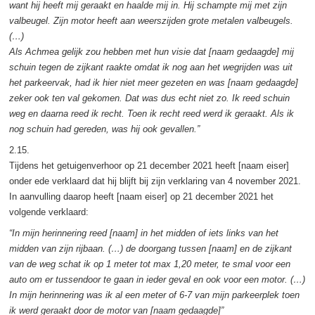
want hij heeft mij geraakt en haalde mij in. Hij schampte mij met zijn
valbeugel. Zijn motor heeft aan weerszijden grote metalen valbeugels.
(…)
Als Achmea gelijk zou hebben met hun visie dat [naam gedaagde] mij
schuin tegen de zijkant raakte omdat ik nog aan het wegrijden was uit
het parkeervak, had ik hier niet meer gezeten en was [naam gedaagde]
zeker ook ten val gekomen. Dat was dus echt niet zo. Ik reed schuin
weg en daarna reed ik recht. Toen ik recht reed werd ik geraakt. Als ik
nog schuin had gereden, was hij ook gevallen.”
2.15.
Tijdens het getuigenverhoor op 21 december 2021 heeft [naam eiser]
onder ede verklaard dat hij blijft bij zijn verklaring van 4 november 2021.
In aanvulling daarop heeft [naam eiser] op 21 december 2021 het
volgende verklaard:
“In mijn herinnering reed [naam] in het midden of iets links van het
midden van zijn rijbaan. (…) de doorgang tussen [naam] en de zijkant
van de weg schat ik op 1 meter tot max 1,20 meter, te smal voor een
auto om er tussendoor te gaan in ieder geval en ook voor een motor. (…)
In mijn herinnering was ik al een meter of 6-7 van mijn parkeerplek toen
ik werd geraakt door de motor van [naam gedaagde]”