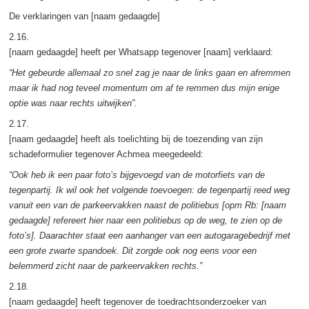
De verklaringen van [naam gedaagde]
2.16.
[naam gedaagde] heeft per Whatsapp tegenover [naam] verklaard:
“Het gebeurde allemaal zo snel zag je naar de links gaan en afremmen
maar ik had nog teveel momentum om af te remmen dus mijn enige
optie was naar rechts uitwijken”.
2.17.
[naam gedaagde] heeft als toelichting bij de toezending van zijn
schadeformulier tegenover Achmea meegedeeld:
“Ook heb ik een paar foto’s bijgevoegd van de motorfiets van de
tegenpartij. Ik wil ook het volgende toevoegen: de tegenpartij reed weg
vanuit een van de parkeervakken naast de politiebus [opm Rb: [naam
gedaagde] refereert hier naar een politiebus op de weg, te zien op de
foto’s]. Daarachter staat een aanhanger van een autogaragebedrijf met
een grote zwarte spandoek. Dit zorgde ook nog eens voor een
belemmerd zicht naar de parkeervakken rechts.”
2.18.
[naam gedaagde] heeft tegenover de toedrachtsonderzoeker van