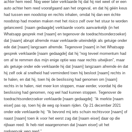
achter hem reed. Nog weer later verklaarde hij dat hij niet weet of er een
auto achter hem reed voorafgaand aan het ongeval, en dat hij géén keus
had tussen een noodstop en rechts inhalen, omdat hij dan een échte
noodstop had moeten maken met het risico zelf over het stuur te worden
gelanceerd. [naam gedaagde] verklaarde voorts aanvankelijk (in het
Whatsapp gesprek met [naam] en tegenover de toedrachtsonderzoeker)
dat [naam] abrupt afremde maar verklaarde uiteindelijk als getuige onder
ede dat [naam] langzaam afremde. Tegenover [naam] in het Whatsapp
gesprek verklaarde [naam gedaagde] dat hij “nog teveel momentum had
om af te remmen dus mijn enige optie was naar rechts uitwijken”, maar
als getuige onder ede verklaarde hij dat [naam] langzaam afremde én dat
hij zelf ook al snelheid had verminderd toen hij besloot [naam] rechts in
te halen, en dat hij, toen hij de beslissing had genomen om [naam]
rechts in te halen, niet meer kon stoppen, maar eerder, voordat hij die
beslissing had genomen, nog wel had kunnen stoppen. Tegenover de
toedrachtsonderzoeker verklaarde [naam gedaagde]: “ik merkte [naam
eiser] pas op, toen hij de weg op kwam rijden. Op 21 december 2021
onder ede verklaarde hij: “Ik bevond mij iets schuin rechtsvoor [naam] of
naast [naam] toen ik voor het eerst zag dat [naam eiser] daar op die
rijbaan reed. Ik heb niet waargenomen dat [naam eiser] uit het
parkeervak weg reed.”