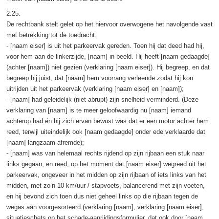
2.25.
De rechtbank stelt gelet op het hiervoor overwogene het navolgende vast
met betrekking tot de toedracht:
- [naam eiser] is uit het parkeervak gereden. Toen hij dat deed had hij,
voor hem aan de linkerzijde, [naam] in beeld. Hij heeft [naam gedaagde]
(achter [naam]) niet gezien (verklaring [naam eiser]). Hij begreep, en dat
begreep hij juist, dat [naam] hem voorrang verleende zodat hij kon
uitrijden uit het parkeervak (verklaring [naam eiser] en [naam]);
- [naam] had geleidelijk (niet abrupt) zijn snelheid verminderd. (Deze
verklaring van [naam] is te meer geloofwaardig nu [naam] iemand
achterop had én hij zich ervan bewust was dat er een motor achter hem
reed, terwijl uiteindelijk ook [naam gedaagde] onder ede verklaarde dat
[naam] langzaam afremde);
- [naam] was van helemaal rechts rijdend op zijn rijbaan een stuk naar
links gegaan, en reed, op het moment dat [naam eiser] wegreed uit het
parkeervak, ongeveer in het midden op zijn rijbaan of iets links van het
midden, met zo’n 10 km/uur / stapvoets, balancerend met zijn voeten,
en hij bevond zich toen dus niet geheel links op die rijbaan tegen de
wegas aan voorgesorteerd (verklaring [naam], verklaring [naam eiser],
situatieschets op het schade-aanrijdingsformulier, dat ook door [naam