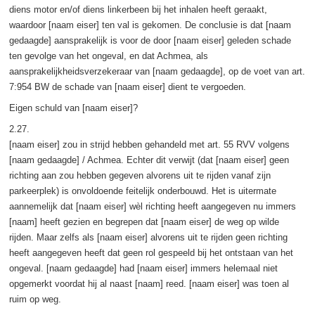
diens motor en/of diens linkerbeen bij het inhalen heeft geraakt,
waardoor [naam eiser] ten val is gekomen. De conclusie is dat [naam
gedaagde] aansprakelijk is voor de door [naam eiser] geleden schade
ten gevolge van het ongeval, en dat Achmea, als
aansprakelijkheidsverzekeraar van [naam gedaagde], op de voet van art.
7:954 BW de schade van [naam eiser] dient te vergoeden.
Eigen schuld van [naam eiser]?
2.27.
[naam eiser] zou in strijd hebben gehandeld met art. 55 RVV volgens
[naam gedaagde] / Achmea. Echter dit verwijt (dat [naam eiser] geen
richting aan zou hebben gegeven alvorens uit te rijden vanaf zijn
parkeerplek) is onvoldoende feitelijk onderbouwd. Het is uitermate
aannemelijk dat [naam eiser] wèl richting heeft aangegeven nu immers
[naam] heeft gezien en begrepen dat [naam eiser] de weg op wilde
rijden. Maar zelfs als [naam eiser] alvorens uit te rijden geen richting
heeft aangegeven heeft dat geen rol gespeeld bij het ontstaan van het
ongeval. [naam gedaagde] had [naam eiser] immers helemaal niet
opgemerkt voordat hij al naast [naam] reed. [naam eiser] was toen al
ruim op weg.