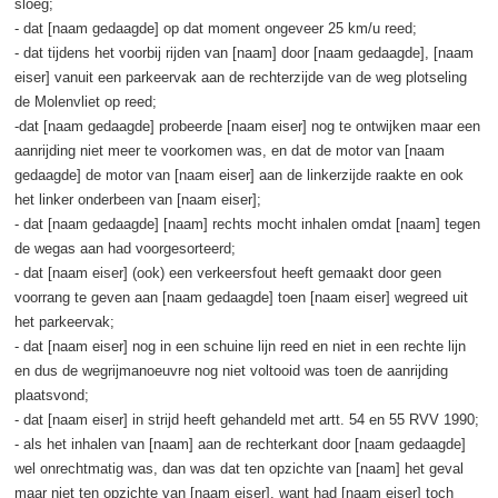
sloeg;
- dat [naam gedaagde] op dat moment ongeveer 25 km/u reed;
- dat tijdens het voorbij rijden van [naam] door [naam gedaagde], [naam
eiser] vanuit een parkeervak aan de rechterzijde van de weg plotseling
de Molenvliet op reed;
-dat [naam gedaagde] probeerde [naam eiser] nog te ontwijken maar een
aanrijding niet meer te voorkomen was, en dat de motor van [naam
gedaagde] de motor van [naam eiser] aan de linkerzijde raakte en ook
het linker onderbeen van [naam eiser];
- dat [naam gedaagde] [naam] rechts mocht inhalen omdat [naam] tegen
de wegas aan had voorgesorteerd;
- dat [naam eiser] (ook) een verkeersfout heeft gemaakt door geen
voorrang te geven aan [naam gedaagde] toen [naam eiser] wegreed uit
het parkeervak;
- dat [naam eiser] nog in een schuine lijn reed en niet in een rechte lijn
en dus de wegrijmanoeuvre nog niet voltooid was toen de aanrijding
plaatsvond;
- dat [naam eiser] in strijd heeft gehandeld met artt. 54 en 55 RVV 1990;
- als het inhalen van [naam] aan de rechterkant door [naam gedaagde]
wel onrechtmatig was, dan was dat ten opzichte van [naam] het geval
maar niet ten opzichte van [naam eiser], want had [naam eiser] toch