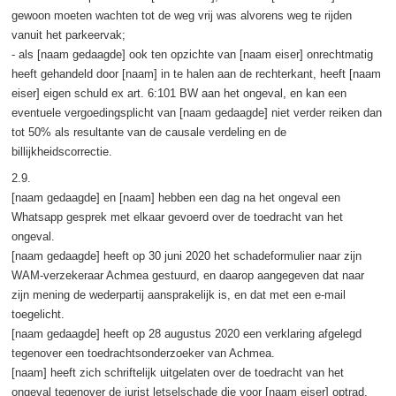
gewoon moeten wachten tot de weg vrij was alvorens weg te rijden
vanuit het parkeervak;
- als [naam gedaagde] ook ten opzichte van [naam eiser] onrechtmatig
heeft gehandeld door [naam] in te halen aan de rechterkant, heeft [naam
eiser] eigen schuld ex art. 6:101 BW aan het ongeval, en kan een
eventuele vergoedingsplicht van [naam gedaagde] niet verder reiken dan
tot 50% als resultante van de causale verdeling en de
billijkheidscorrectie.
2.9.
[naam gedaagde] en [naam] hebben een dag na het ongeval een
Whatsapp gesprek met elkaar gevoerd over de toedracht van het
ongeval.
[naam gedaagde] heeft op 30 juni 2020 het schadeformulier naar zijn
WAM-verzekeraar Achmea gestuurd, en daarop aangegeven dat naar
zijn mening de wederpartij aansprakelijk is, en dat met een e-mail
toegelicht.
[naam gedaagde] heeft op 28 augustus 2020 een verklaring afgelegd
tegenover een toedrachtsonderzoeker van Achmea.
[naam] heeft zich schriftelijk uitgelaten over de toedracht van het
ongeval tegenover de jurist letselschade die voor [naam eiser] optrad,