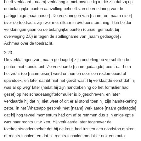
heeft verklaard. [naam] verklaring is niet onvolledig in die zin dat zij op
de belangrijke punten aanvulling behoeft van de verklaring van de
partijgetuige [naam eiser]. De verklaringen van [naam] en [naam eiser]
over de toedracht zijn wel met elkaar in overeenstemming. Hun beider
verklaringen gaan op de belangrijke punten (cursief gemaakt bij
overweging 2.8) in tegen de stellingname van [naam gedaagde] /
Achmea over de toedracht.
2.23.
De verklaringen van [naam gedaagde] zijn onderling op verschillende
punten niet consistent. Zo verklaarde [naam gedaagde] eerst dat hem
het zicht (op [naam eiser]) werd ontnomen door een reclamebord of
spandoek, en later dat dit niet het geval was. Hij verklaarde eerst dat ‘hij
was al op weg’ later (nadat hij zijn handtekening op het formulier had
gezet) op het schadeaangifteformulier is bijgeschreven, en later
verklaarde hij dat hij niet weet of dit er al stond toen hij zijn handtekening
zette. In het Whatsapp gesprek met [naam] verklaarde [naam gedaagde]
dat hij nog teveel momentum had om af te remmen dus zijn enige optie
was naar rechts uitwijken. Hij verklaarde later tegenover de
toedrachtsonderzoeker dat hij de keus had tussen een noodstop maken
of rechts inhalen, en dat hij rechts inhaalde omdat er ook een auto