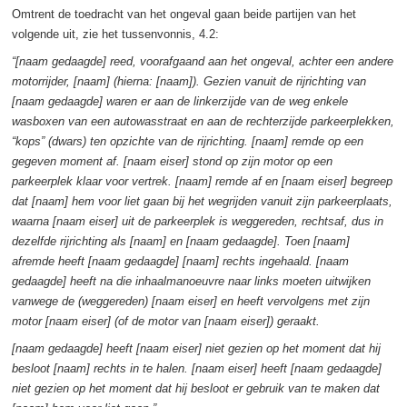
Omtrent de toedracht van het ongeval gaan beide partijen van het
volgende uit, zie het tussenvonnis, 4.2:
“[naam gedaagde] reed, voorafgaand aan het ongeval, achter een andere
motorrijder, [naam] (hierna: [naam]). Gezien vanuit de rijrichting van
[naam gedaagde] waren er aan de linkerzijde van de weg enkele
wasboxen van een autowasstraat en aan de rechterzijde parkeerplekken,
“kops” (dwars) ten opzichte van de rijrichting. [naam] remde op een
gegeven moment af. [naam eiser] stond op zijn motor op een
parkeerplek klaar voor vertrek. [naam] remde af en [naam eiser] begreep
dat [naam] hem voor liet gaan bij het wegrijden vanuit zijn parkeerplaats,
waarna [naam eiser] uit de parkeerplek is weggereden, rechtsaf, dus in
dezelfde rijrichting als [naam] en [naam gedaagde]. Toen [naam]
afremde heeft [naam gedaagde] [naam] rechts ingehaald. [naam
gedaagde] heeft na die inhaalmanoeuvre naar links moeten uitwijken
vanwege de (weggereden) [naam eiser] en heeft vervolgens met zijn
motor [naam eiser] (of de motor van [naam eiser]) geraakt.
[naam gedaagde] heeft [naam eiser] niet gezien op het moment dat hij
besloot [naam] rechts in te halen. [naam eiser] heeft [naam gedaagde]
niet gezien op het moment dat hij besloot er gebruik van te maken dat