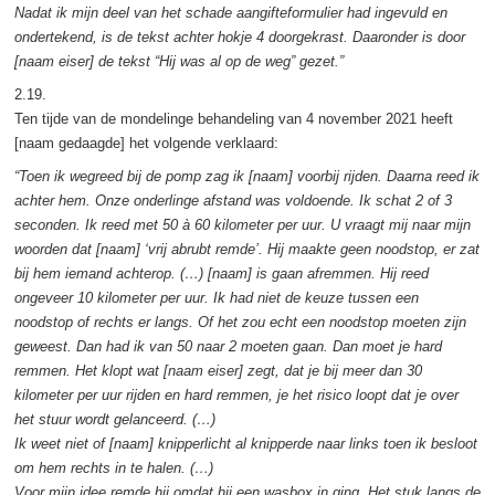
Nadat ik mijn deel van het schade aangifteformulier had ingevuld en
ondertekend, is de tekst achter hokje 4 doorgekrast. Daaronder is door
[naam eiser] de tekst “Hij was al op de weg” gezet.”
2.19.
Ten tijde van de mondelinge behandeling van 4 november 2021 heeft
[naam gedaagde] het volgende verklaard:
“Toen ik wegreed bij de pomp zag ik [naam] voorbij rijden. Daarna reed ik
achter hem. Onze onderlinge afstand was voldoende. Ik schat 2 of 3
seconden. Ik reed met 50 à 60 kilometer per uur. U vraagt mij naar mijn
woorden dat [naam] ‘vrij abrubt remde’. Hij maakte geen noodstop, er zat
bij hem iemand achterop. (…) [naam] is gaan afremmen. Hij reed
ongeveer 10 kilometer per uur. Ik had niet de keuze tussen een
noodstop of rechts er langs. Of het zou echt een noodstop moeten zijn
geweest. Dan had ik van 50 naar 2 moeten gaan. Dan moet je hard
remmen. Het klopt wat [naam eiser] zegt, dat je bij meer dan 30
kilometer per uur rijden en hard remmen, je het risico loopt dat je over
het stuur wordt gelanceerd. (…)
Ik weet niet of [naam] knipperlicht al knipperde naar links toen ik besloot
om hem rechts in te halen. (…)
Voor mijn idee remde hij omdat hij een wasbox in ging. Het stuk langs de