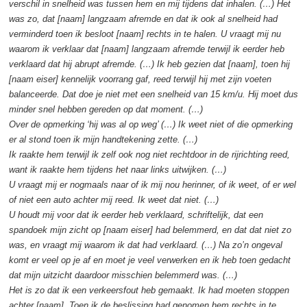
verschil in snelheid was tussen hem en mij tijdens dat inhalen. (…) Het
was zo, dat [naam] langzaam afremde en dat ik ook al snelheid had
verminderd toen ik besloot [naam] rechts in te halen. U vraagt mij nu
waarom ik verklaar dat [naam] langzaam afremde terwijl ik eerder heb
verklaard dat hij abrupt afremde. (…) Ik heb gezien dat [naam], toen hij
[naam eiser] kennelijk voorrang gaf, reed terwijl hij met zijn voeten
balanceerde. Dat doe je niet met een snelheid van 15 km/u. Hij moet dus
minder snel hebben gereden op dat moment. (…)
Over de opmerking ‘hij was al op weg’ (…) Ik weet niet of die opmerking
er al stond toen ik mijn handtekening zette. (…)
Ik raakte hem terwijl ik zelf ook nog niet rechtdoor in de rijrichting reed,
want ik raakte hem tijdens het naar links uitwijken. (…)
U vraagt mij er nogmaals naar of ik mij nou herinner, of ik weet, of er wel
of niet een auto achter mij reed. Ik weet dat niet. (…)
U houdt mij voor dat ik eerder heb verklaard, schriftelijk, dat een
spandoek mijn zicht op [naam eiser] had belemmerd, en dat dat niet zo
was, en vraagt mij waarom ik dat had verklaard. (…) Na zo’n ongeval
komt er veel op je af en moet je veel verwerken en ik heb toen gedacht
dat mijn uitzicht daardoor misschien belemmerd was. (…)
Het is zo dat ik een verkeersfout heb gemaakt. Ik had moeten stoppen
achter [naam]. Toen ik de beslissing had genomen hem rechts in te