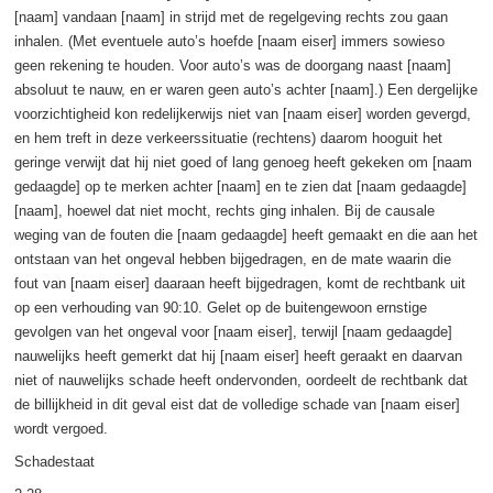
[naam] vandaan [naam] in strijd met de regelgeving rechts zou gaan
inhalen. (Met eventuele auto’s hoefde [naam eiser] immers sowieso
geen rekening te houden. Voor auto’s was de doorgang naast [naam]
absoluut te nauw, en er waren geen auto’s achter [naam].) Een dergelijke
voorzichtigheid kon redelijkerwijs niet van [naam eiser] worden gevergd,
en hem treft in deze verkeerssituatie (rechtens) daarom hooguit het
geringe verwijt dat hij niet goed of lang genoeg heeft gekeken om [naam
gedaagde] op te merken achter [naam] en te zien dat [naam gedaagde]
[naam], hoewel dat niet mocht, rechts ging inhalen. Bij de causale
weging van de fouten die [naam gedaagde] heeft gemaakt en die aan het
ontstaan van het ongeval hebben bijgedragen, en de mate waarin die
fout van [naam eiser] daaraan heeft bijgedragen, komt de rechtbank uit
op een verhouding van 90:10. Gelet op de buitengewoon ernstige
gevolgen van het ongeval voor [naam eiser], terwijl [naam gedaagde]
nauwelijks heeft gemerkt dat hij [naam eiser] heeft geraakt en daarvan
niet of nauwelijks schade heeft ondervonden, oordeelt de rechtbank dat
de billijkheid in dit geval eist dat de volledige schade van [naam eiser]
wordt vergoed.
Schadestaat