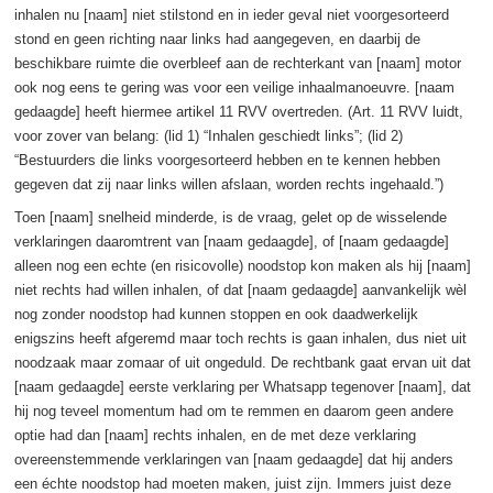
inhalen nu [naam] niet stilstond en in ieder geval niet voorgesorteerd
stond en geen richting naar links had aangegeven, en daarbij de
beschikbare ruimte die overbleef aan de rechterkant van [naam] motor
ook nog eens te gering was voor een veilige inhaalmanoeuvre. [naam
gedaagde] heeft hiermee artikel 11 RVV overtreden. (Art. 11 RVV luidt,
voor zover van belang: (lid 1) “Inhalen geschiedt links”; (lid 2)
“Bestuurders die links voorgesorteerd hebben en te kennen hebben
gegeven dat zij naar links willen afslaan, worden rechts ingehaald.”)
Toen [naam] snelheid minderde, is de vraag, gelet op de wisselende
verklaringen daaromtrent van [naam gedaagde], of [naam gedaagde]
alleen nog een echte (en risicovolle) noodstop kon maken als hij [naam]
niet rechts had willen inhalen, of dat [naam gedaagde] aanvankelijk wèl
nog zonder noodstop had kunnen stoppen en ook daadwerkelijk
enigszins heeft afgeremd maar toch rechts is gaan inhalen, dus niet uit
noodzaak maar zomaar of uit ongeduld. De rechtbank gaat ervan uit dat
[naam gedaagde] eerste verklaring per Whatsapp tegenover [naam], dat
hij nog teveel momentum had om te remmen en daarom geen andere
optie had dan [naam] rechts inhalen, en de met deze verklaring
overeenstemmende verklaringen van [naam gedaagde] dat hij anders
een échte noodstop had moeten maken, juist zijn. Immers juist deze