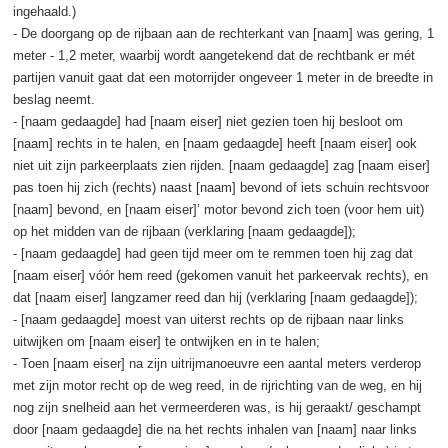
ingehaald.)
- De doorgang op de rijbaan aan de rechterkant van [naam] was gering, 1
meter - 1,2 meter, waarbij wordt aangetekend dat de rechtbank er mét
partijen vanuit gaat dat een motorrijder ongeveer 1 meter in de breedte in
beslag neemt.
- [naam gedaagde] had [naam eiser] niet gezien toen hij besloot om
[naam] rechts in te halen, en [naam gedaagde] heeft [naam eiser] ook
niet uit zijn parkeerplaats zien rijden. [naam gedaagde] zag [naam eiser]
pas toen hij zich (rechts) naast [naam] bevond of iets schuin rechtsvoor
[naam] bevond, en [naam eiser]’ motor bevond zich toen (voor hem uit)
op het midden van de rijbaan (verklaring [naam gedaagde]);
- [naam gedaagde] had geen tijd meer om te remmen toen hij zag dat
[naam eiser] vóór hem reed (gekomen vanuit het parkeervak rechts), en
dat [naam eiser] langzamer reed dan hij (verklaring [naam gedaagde]);
- [naam gedaagde] moest van uiterst rechts op de rijbaan naar links
uitwijken om [naam eiser] te ontwijken en in te halen;
- Toen [naam eiser] na zijn uitrijmanoeuvre een aantal meters verderop
met zijn motor recht op de weg reed, in de rijrichting van de weg, en hij
nog zijn snelheid aan het vermeerderen was, is hij geraakt/ geschampt
door [naam gedaagde] die na het rechts inhalen van [naam] naar links