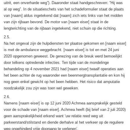
uitrit, een onverharde weg”). Daaronder staat handgeschreven: “Hij was
al op weg”. In de situatieschets van het schadeformulier staat de plaats
van [naam] aldus ingetekend dat [naam] zich iets links van het midden
van zijn rijbaan bevond. De motor van [naam eiser] staat in de
lengterichting van de rijbaan ingetekend, niet schuin op die richting.
2.5.
Na het ongeval zijn de hulpdiensten ter plaatse gekomen en [naam eiser]
is met de ambulance weggebracht. [naam eiser] is tot en met 24 juni
2020 opgenomen geweest. De genezing van de breuk werd bemoeilijkt
door telkens optredende infecties. Ten tijde van de mondelinge
behandeling op 4 november 2021 had [naam eiser] twaalf operaties aan
het been achter de rug waaronder een beenmergtransplantatie en kon hij
nog geen enkel gewicht op het been hebben. Het risico dat amputatie
noodzakelijk zou zijn was toen wel geweken.
2.6.
Namens [naam eiser] is op 12 juni 2020 Achmea aansprakelijk gesteld
voor de schade van [naam eiser]. Achmea heeft (bij brief van 2 juli 2020)
geen aansprakelijkheid erkend want ‘uw relatie reed weg uit
parkeerstand/stilstand en diende derhalve al het verkeer op de reguliere
weg ongehinderd vrije doorgang te verlenen’.