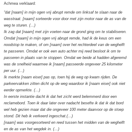
Achmea verklaard:
“dat [naam] in mijn ogen vrij abrupt remde om linksaf te slaan naar de
wasstraat. [naam] sorteerde voor door met zijn motor naar de as van de
weg te sturen. (…)
Ik zag dat [naam] met zijn voeten naar de grond ging om te stabiliseren.
Omdat [naam] in mijn ogen vrij abrupt remde, had ik de keus om een
noodstop te maken, of om [naam] over het rechterdeel van de weghelft
te passeren. Omdat er ook een auto achter mij reed besloot ik om te
passeren in plaats van te stoppen. Omdat we beide al hadden afgeremd
was de snelheid waarmee ik [naam] passeerde ongeveer 25 kilometer
per uur. (…)
Ik merkte [naam eiser] pas op, toen hij de weg op kwam rijden. De
parkeervakken zitten dicht op de weg waardoor ik [naam eiser] ook niet
eerder opmerkte. (…)
In eerste instantie dacht ik dat het zicht werd belemmerd door een
reclamebord. Toen ik daar later over nadacht besefte ik dat ik dat bord
wel heb gezien maar dat die ongeveer 100 meter daarvoor op de stoep
stond. Dit heb ik verkeerd ingeschat.(…)
[naam] was voorgesorteerd en reed tussen het midden van de weghelft
en de as van het wegdek in. (…)