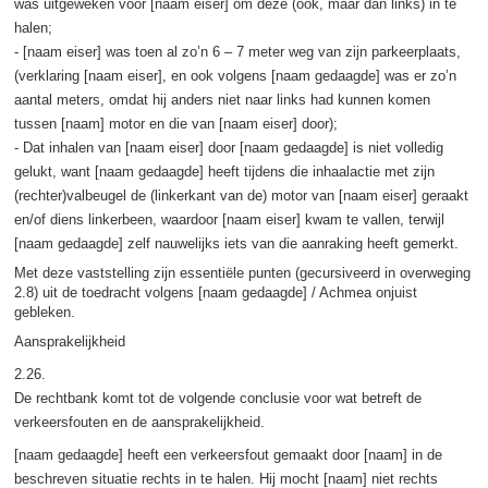
was uitgeweken voor [naam eiser] om deze (ook, maar dan links) in te
halen;
- [naam eiser] was toen al zo’n 6 – 7 meter weg van zijn parkeerplaats,
(verklaring [naam eiser], en ook volgens [naam gedaagde] was er zo’n
aantal meters, omdat hij anders niet naar links had kunnen komen
tussen [naam] motor en die van [naam eiser] door);
- Dat inhalen van [naam eiser] door [naam gedaagde] is niet volledig
gelukt, want [naam gedaagde] heeft tijdens die inhaalactie met zijn
(rechter)valbeugel de (linkerkant van de) motor van [naam eiser] geraakt
en/of diens linkerbeen, waardoor [naam eiser] kwam te vallen, terwijl
[naam gedaagde] zelf nauwelijks iets van die aanraking heeft gemerkt.
Met deze vaststelling zijn essentiële punten (gecursiveerd in overweging
2.8) uit de toedracht volgens [naam gedaagde] / Achmea onjuist
gebleken.
Aansprakelijkheid
2.26.
De rechtbank komt tot de volgende conclusie voor wat betreft de
verkeersfouten en de aansprakelijkheid.
[naam gedaagde] heeft een verkeersfout gemaakt door [naam] in de
beschreven situatie rechts in te halen. Hij mocht [naam] niet rechts