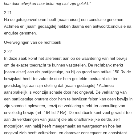
hun door uitwijken naar links mij niet zijn gelukt.”
2.21.
Na de getuigenverhoren heeft [naam eiser] een conclusie genomen.
Achmea en [naam gedaagde] hebben daarna een antwoordconclusie na
enquête genomen.
Overwegingen van de rechtbank
2.22.
In deze zaak komt het allereerst aan op de waardering van het bewijs
om de exacte toedracht te kunnen vaststellen. De rechtbank merkt
[naam eiser] aan als partijgetuige, nu hij op grond van artikel 150 Rv de
bewijslast heeft ter zake de door hem gestelde toedracht die ten
grondslag ligt aan zijn stelling dat [naam gedaagde] / Achmea
aansprakelijk is voor zijn schade door het ongeval. De verklaring van
een partijgetuige omtrent door hem te bewijzen feiten kan geen bewijs in
zijn voordeel opleveren, tenzij de verklaring strekt ter aanvulling van
onvolledig bewijs (art. 164 lid 2 Rv). De rechtbank kent veel gewicht toe
aan de verklaringen van [naam] die als onafhankelijke derde, zelf
motorrijder, van nabij heeft meegemaakt en waargenomen hoe het
ongeval zich heeft voltrokken, en daarover consequent en consistent