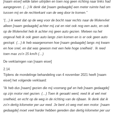
[naam eiser] wilde laten uitrijden en toen nog geen richting naar links had
aangegeven. (…) Ik denk dat [naam gedaagde] een meter ruimte had om
tussen mij en de rechterkant van de weg door te komen.”
“(…) ik weet dat op de weg voor de bocht naar rechts naar de Molenvliet
alleen [naam gedaagde] achter mij zat en niet ook nog een auto, en ook
op de Molenvliet heb ik achter mij geen auto gezien. Meteen na het
ongeval heb ik ook geen auto langs zien komen en is er ook geen auto
gestopt. (…) ik heb waargenomen hoe [naam gedaagde] langs mij kwam
en hoe snel, en dat was gewoon met een hele hoge snelheid . Ik reed
toen max zo’n 15 km/h (…)
De verklaringen van [naam eiser]
2.14.
Tijdens de mondelinge behandeling van 4 november 2021 heeft [naam
eiser] het volgende verklaard:
“
Ik heb dus [naam] gezien die mij voorrang gaf en heb [naam gedaagde]
op zijn motor niet gezien. (…) Toen ik geraakt werd, reed ik al wel met
snelheid, en echt op de weg in de richting van de rijbaan. Ik denk dat ik
zo’n dertig kilometer per uur reed. Je bent zó weg met een motor. [naam
gedaagde] moet veel harder hebben gereden dan dertig kilometer per uur