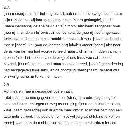
2.7.
[naam eiser] stelt dat het ongeval uitsluitend of in overwegende mate te
wijten is aan verwijtbare gedragingen van [naam gedaagde], omdat
[naam gedaagde] de snelheid van zijn motor niet heeft aangepast toen
[naam] afremde en hij toen aan de rechterzijde [naam] heeft ingehaald,
terwijl dat in die situatie niet mocht en gevaarlijk was. [naam gedaagde]
mocht [naam] niet (aan de rechterkant) inhalen omdat [naam] niet naar
de as van de weg had voorgesorteerd maar zich in het midden van zijn
rijbaan (niet: het midden van de weg) of iets links van dat midden
bevond, [naam] niet stilstond maar stapvoets reed, [naam] geen richting
had aangegeven naar links, en de doorgang naast [naam] te smal was
om veilig rechts in te kunnen halen.
2.8.
Achmea en [naam gedaagde] voeren aan:
- dat [naam] op een gegeven moment (sterk) afremde, nagenoeg tot
stilstand kwam en tegen de weg-as aan ging rijden om linksaf te slaan;
- dat [naam gedaagde] ook afremde maar omdat er achter hem nog een
automobilist reed, had besloten om niet volledig tot stilstand te komen
maar [naam] aan de rechterzijde voorbij te rijden omdat deze linksaf