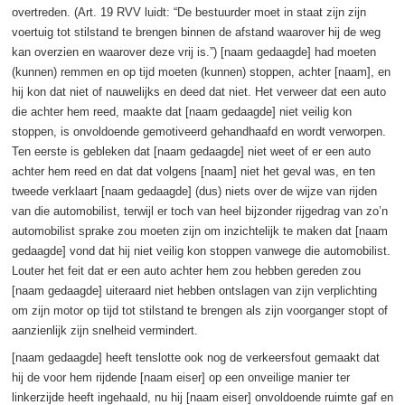
overtreden. (Art. 19 RVV luidt: “De bestuurder moet in staat zijn zijn
voertuig tot stilstand te brengen binnen de afstand waarover hij de weg
kan overzien en waarover deze vrij is.”) [naam gedaagde] had moeten
(kunnen) remmen en op tijd moeten (kunnen) stoppen, achter [naam], en
hij kon dat niet of nauwelijks en deed dat niet. Het verweer dat een auto
die achter hem reed, maakte dat [naam gedaagde] niet veilig kon
stoppen, is onvoldoende gemotiveerd gehandhaafd en wordt verworpen.
Ten eerste is gebleken dat [naam gedaagde] niet weet of er een auto
achter hem reed en dat dat volgens [naam] niet het geval was, en ten
tweede verklaart [naam gedaagde] (dus) niets over de wijze van rijden
van die automobilist, terwijl er toch van heel bijzonder rijgedrag van zo’n
automobilist sprake zou moeten zijn om inzichtelijk te maken dat [naam
gedaagde] vond dat hij niet veilig kon stoppen vanwege die automobilist.
Louter het feit dat er een auto achter hem zou hebben gereden zou
[naam gedaagde] uiteraard niet hebben ontslagen van zijn verplichting
om zijn motor op tijd tot stilstand te brengen als zijn voorganger stopt of
aanzienlijk zijn snelheid vermindert.
[naam gedaagde] heeft tenslotte ook nog de verkeersfout gemaakt dat
hij de voor hem rijdende [naam eiser] op een onveilige manier ter
linkerzijde heeft ingehaald, nu hij [naam eiser] onvoldoende ruimte gaf en