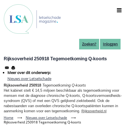
Overslaan
en
naar
de
inhoud
gaan
Zoeken?
Inloggen
Rijksoverheid 250918 Tegemoetkoming Q-koorts
Meer over dit onderwerp:
Nieuws over Letselschade
Rijksoverheid 250918
Tegemoetkoming Q-koorts
Het kabinet stelt € 14,5 miljoen beschikbaar als tegemoetkoming voor
mensen met de diagnose chronische Q-koorts, Q-koorts­vermoeidheids­
syndroom (QVS) of met een QVS gelijkend ziektebeeld. Ook de
nabestaanden van overleden chronische Q-koortspatiënten kunnen in
aanmerking komen voor een tegemoetkoming.
Rijksoverheid.nl
Home
⟶
Nieuws over Letselschade
⟶
Rijksoverheid 250918 Tegemoetkoming Q-koorts